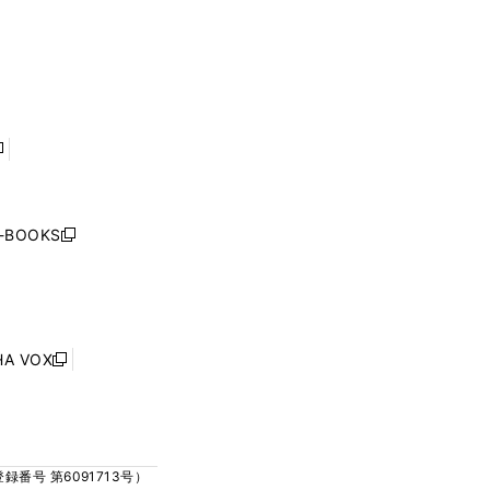
く
ウ
ウ
ウ
ウ
ィ
ィ
で
で
ン
ン
開
開
ド
ド
く
く
ウ
ウ
で
で
開
開
く
く
し
い
ウ
j-BOOKS
新
ィ
し
ン
い
ド
ウ
ウ
ィ
で
ン
HA VOX
開
新
ド
く
し
ウ
い
で
ウ
開
ィ
く
号 第6091713号）
ン