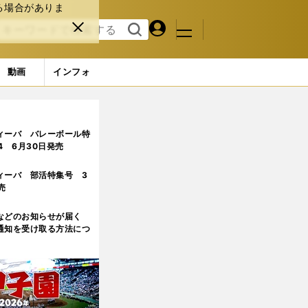
る場合がありま
マイペ
閉じ
検索
メニュ
ー
る
す
ジ
る
動画
インフォ
霞ヶ丘アパート』の青山真也監督が語る意義と問題点
4ページ目
ィーバ バレーボール特
.4 6月30日発売
ィーバ 部活特集号 3
売
などのお知らせが届く
通知を受け取る方法につ