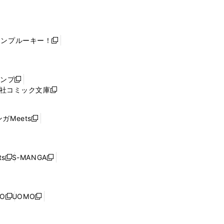
ャンプルーキー！
新
し
い
ウ
ャンプ
新
ィ
社コミック文庫
し
新
ン
い
し
ド
ウ
い
ウ
ガMeets
新
ィ
ウ
で
し
ン
ィ
開
い
ド
ン
く
ウ
ウ
ド
s
S-MANGA
新
新
ィ
で
ウ
し
し
ン
開
で
い
い
ド
く
開
ウ
ウ
ウ
NO
UOMO
く
新
新
ィ
ィ
で
し
し
ン
ン
開
い
い
ド
ド