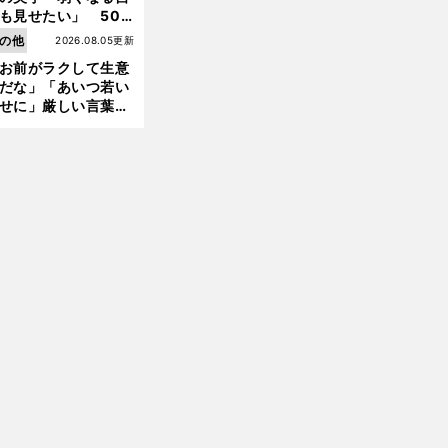
も見せたい」 50
の競輪人生に影響を
の他
2026.08.05更新
える伏見俊昭の死に
前
お前がラクして生意
言及
へ
だな」「あいつ若い
せに」厳しい言葉を
びせられるも佐藤慎
郎が貫いた誇りとフ
ンへの思い