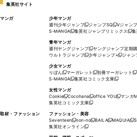
集英社サイト
ウ
い
ィ
ウ
マンガ
少年マンガ
ン
ィ
週刊少年ジャンプ
ジャンプSQ
Vジャン
ド
ン
新
新
S-MANGA
集英社ジャンプリミックス
集
ウ
ド
新
し
し
新
で
ウ
し
い
い
し
青年マンガ
開
で
い
ウ
ウ
い
週刊ヤングジャンプ
ヤングジャンプ定期
新
く
開
ウ
ィ
ィ
ウ
ウルトラジャンプ
少年ジャンプ+
ジャン
新
し
新
く
ィ
ン
ン
ィ
し
い
し
ン
ド
ド
ン
少女マンガ
い
ウ
い
ド
ウ
ウ
ド
りぼん
マーガレット
別冊マーガレット
新
新
新
ウ
ィ
ウ
ウ
で
で
ウ
S-MANGA
集英社コミック文庫
し
新
し
新
ィ
ン
ィ
で
開
開
で
い
し
い
し
ン
ド
ン
女性マンガ
開
く
く
開
ウ
い
ウ
い
ド
ウ
ド
Cookie
Cocohana
office YOU
マンガM
く
く
新
新
新
ィ
ウ
ィ
ウ
ウ
で
ウ
集英社コミック文庫
し
新
し
し
ン
ィ
ン
ィ
で
開
で
い
し
い
い
ド
ン
ド
ン
取材・ファッション
ファッション・美容
開
く
開
ウ
い
ウ
ウ
ウ
ド
ウ
ド
Seventeen
non-no
BAILA
MAQUIA
S
く
く
新
新
新
新
ィ
ウ
ィ
ィ
で
ウ
で
ウ
集英社オンライン
し
新
し
し
し
ン
ィ
ン
ン
開
で
開
で
い
し
い
い
い
ド
ン
ド
ド