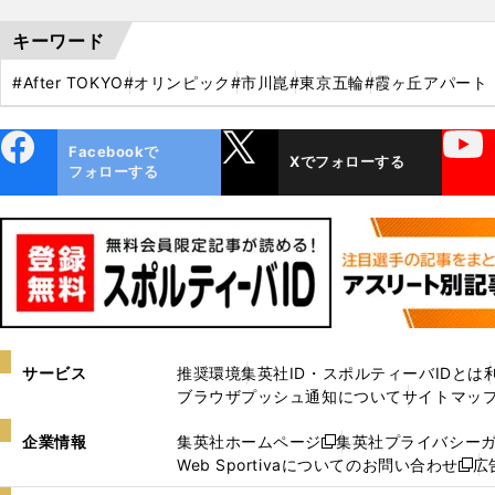
キーワード
#After TOKYO
#オリンピック
#市川崑
#東京五輪
#霞ヶ丘アパート
ebo
X
YouTube
Facebookで
Xでフォローする
ok
フォローする
サービス
推奨環境
集英社ID・スポルティーバIDとは
ブラウザプッシュ通知について
サイトマッ
企業情報
集英社ホームページ
集英社プライバシー
新
Web Sportivaについてのお問い合わせ
広
し
新
い
し