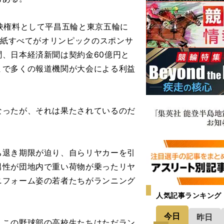
映権料として平昌五輪と東京五輪に
５紙すべてがオリンピックのスポンサ
、日本経済新聞は契約金60億円と
まで多くの報道機関が大会による利益
ったが、それは果たされているのだ
退き期限が迫り、自らリヤカーを引
男性が団地内で重い荷物が乗ったリヤ
ニフォーム姿の若者たちがランニング
人気記事ランキング
今日
昨日
この野球部の高校生たちはただラン