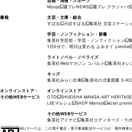
芸能・情報・スポーツ
く
開
く
開
ウ
い
ウ
ウ
ウ
ウ
ド
ウ
ウ
Myojo
週プレNEWS
週プレ グラジャパ!
く
く
新
新
新
ィ
ウ
ィ
ィ
ィ
で
ウ
で
で
し
し
ン
ィ
ン
ン
ン
書籍
文芸・文庫・総合
開
で
開
開
い
い
ド
ン
ド
ド
ド
すばる
小説すばる
集英社 文芸ステーシ
く
開
く
く
新
新
ウ
ウ
ウ
ド
ウ
ウ
ウ
く
し
し
ィ
ィ
学芸・ノンフィクション・新書
で
ウ
で
で
で
い
い
ン
ン
集英社学芸部 - 学芸・ノンフィクション
開
で
開
開
開
新
ウ
ウ
ド
ド
1日5分で、明日は変わる よみタイ yomitai
く
開
く
く
く
し
新
ィ
ィ
ウ
ウ
く
い
ン
ン
ライトノベル・ノベライズ
で
で
ウ
ド
ド
集英社Webマガジン コバルト
集英社オレ
開
開
新
ィ
ウ
ウ
く
く
し
ン
キッズ
で
で
い
ド
集英社みらい文庫
集英社の児童図書 S-KID
開
開
新
ウ
ウ
く
く
し
ィ
オンラインストア・
オンラインストア
で
い
ン
その他WEBサービス
OTO
SHUEISHA MANGA-ART HERITAGE
開
新
ウ
ド
LEEマルシェ
SHOP Marisol
eclat prem
く
し
新
新
ィ
ウ
い
し
し
ン
その他WEBサービス
で
ウ
い
い
ド
集英社アドナビ
集英社エディターズ・ラ
開
新
ィ
ウ
ウ
ウ
く
し
ABJマークは、この電子書店・電子書籍配信サービスが、著作権者か
ン
ィ
ィ
で