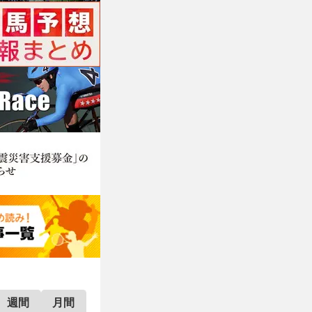
週間
月間