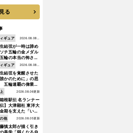
 それでもプロではな
大学進学を選ぶ理由
見る
事
ィギュア
2026.08.08更
生結弦が一時は諦め
新
ソチ五輪の金メダル
五輪の本当の怖さを
った......」
ィギュア
2026.08.08更
生結弦を覚醒させた
新
誰かのために」の思
 五輪連覇の偉業へ
道のり
上
2026.08.06更新
箱根駅伝 名ランナー
伝】大津顕杜 東洋大
金期を支えた「いぶ
銀」の存在 最後は同
の他
2026.08.05更新
の設楽兄弟も受賞で
藤慎太郎が描く引き
なかった金栗杯に輝
の美学「弱くなる自