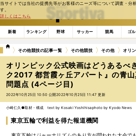
当サイトでは当社の提携先等がお客様のニーズ等について調査・分析し
web Sportiva (webスポルティーバ)
す。
詳しくはこちら
新着
ランキング
野球
サッカー
競馬
ゴル
we
その他競技の記事一覧
その他競技
その他
オリン
b
ス
オリンピック公式映画はどうあるべ
ポ
ル
ク2017 都営霞ヶ丘アパート』の青
テ
問題点 (4ページ目)
ィ
ー
2022年10月25日 10:50 公開
2022年10月25日 11:47 更新
バ
小崎仁久●取材・構成 text by Kosaki Yoshihisa
photo by Kyodo News
東京五輪で利益を得た報道機関
東京五輪はジャーナリズムのあり方が問われた大会で