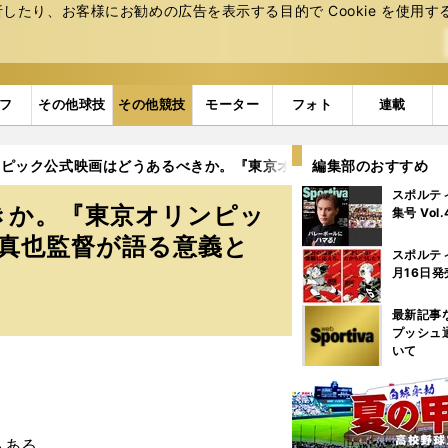
たり、お客様にお勧めの広告を表⽰する⽬的で Cookie を使⽤す
フ
その他球技
その他競技
モーター
フォト
連載
ピック公式映画はどうあるべきか。『東京オリンピック2017 都営
編集部のおすすめ
スポルテ
きか。『東京オリンピッ
集号 Vol
山真也監督が語る意義と
スポルテ
月16日発
最新記事
プッシュ
いて
もある。