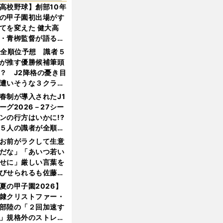
高校野球】創部10年
の甲子園初出場がす
てを変えた 健大高
・青栁監督が語る
機動破壊」はこうし
1全順位予想 識者５
生まれた
が推す優勝候補筆頭
？ J2降格の憂き目
遭いそうな３クラブ
は？
春制が導入されたJ1
ーグ2026－27シー
ンの行方はいかに!?
５人の識者が全順位
大胆予想
お前がラクして生意
だな」「あいつ若い
せに」厳しい言葉を
びせられるも佐藤慎
郎が貫いた誇りとフ
夏の甲子園2026】
ンへの思い
隷クリストファー・
部陸の「２回加速す
」規格外のストレー