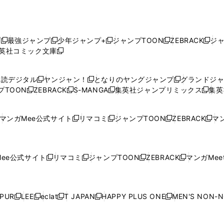
プ
最強ジャンプ
少年ジャンプ+
ジャンプTOON
ZEBRACK
ジ
新
新
新
新
新
英社コミック文庫
し
新
し
し
し
し
い
い
し
い
い
い
ウ
ウ
い
ウ
ウ
ウ
購読デジタル
ヤンジャン！
となりのヤングジャンプ
グランドジ
新
新
新
ィ
ィ
ウ
ィ
ィ
ィ
プTOON
ZEBRACK
S-MANGA
集英社ジャンプリミックス
集英
新
し
新
し
新
し
新
ン
ン
ィ
ン
ン
ン
し
い
し
い
し
い
し
ド
ド
ン
ド
ド
ド
い
ウ
い
ウ
い
ウ
い
ウ
ウ
ド
ウ
ウ
ウ
マンガMee公式サイト
リマコミ
ジャンプTOON
ZEBRACK
マン
新
新
新
新
ウ
ィ
ウ
ィ
ウ
ィ
ウ
で
で
ウ
で
で
で
し
し
し
し
し
ィ
ン
ィ
ン
ィ
ン
ィ
開
開
で
開
開
開
い
い
い
い
い
ン
ド
ン
ド
ン
ド
ン
く
く
開
く
く
く
ウ
ウ
ウ
ウ
ウ
ド
ウ
ド
ウ
ド
ウ
ド
ee公式サイト
リマコミ
ジャンプTOON
ZEBRACK
マンガMeet
く
新
新
新
新
ィ
ィ
ィ
ィ
ィ
ウ
で
ウ
で
ウ
で
ウ
し
し
し
し
ン
ン
ン
ン
ン
で
開
で
開
で
開
で
い
い
い
い
ド
ド
ド
ド
ド
開
く
開
く
開
く
開
ウ
ウ
ウ
ウ
ウ
ウ
ウ
ウ
ウ
PUR
LEE
eclat
T JAPAN
HAPPY PLUS ONE
MEN'S NON-
く
く
く
く
新
新
新
新
新
ィ
ィ
ィ
ィ
で
で
で
で
で
し
し
し
し
し
ン
ン
ン
ン
開
開
開
開
開
い
い
い
い
い
ド
ド
ド
ド