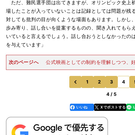
ただ、難民選手団は出てきますが、オリンピック史上初
場したことが入っていないことは記録としては問題が残
対しても批判の目が向くような場面もあります。しかし
歩み寄り、話し合いを提案するものの、聞き入れてもら
いていると言えるでしょう。話し合おうとしなかったの
を与えています」
次のページへ
公式映画としての制約を理解しつつ、
話した青山監督だが、次のように危惧する点も挙げた
『結局、オリンピックをやってよかった』といった言説
して利用されている面もあり
1
2
3
4
のページへ
のページへ
前
4 / 5
いいね
Xでポストする
line
faceboo
x
k