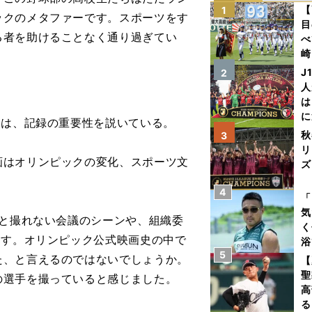
【
1
ックのメタファーです。スポーツをす
目
る者を助けることなく通り過ぎてい
べ
崎
「
J
2
て
人
は
に
督は、記録の重要性を説いている。
と
秋
3
リ
画はオリンピックの変化、スポーツ文
ズ
4
を
「
気
いと撮れない会議のシーンや、組織委
く
ます。オリンピック公式映画史の中で
浴
5
太
た、と言えるのではないでしょうか。
【
ァ
聖
の選手を撮っていると感じました。
高
る