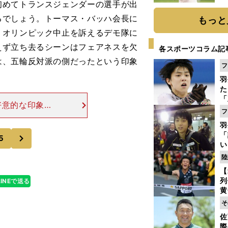
めてトランスジェンダーの選手が出
ト
く
るでしょう。トーマス・バッハ会長に
もっと
、オリンピック中止を訴えるデモ隊に
えず立ち去るシーンはフェアネスを欠
各スポーツコラム記
は、五輪反対派の側だったという印象
フ
羽
た
「
好意的な印象も
知
フ
。「公式映画が
羽
のための道具と
次
「
5
い
の
陸
【
列
LINEで送る
黄
し
そ
期
佐
き
際