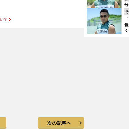
く
分
代
そ
与
ついて
「
も
気
く
浴
太
ァ
次の記事へ