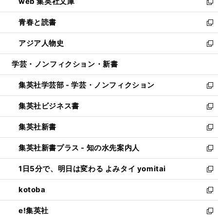
web 集英社文庫
ド
ィ
い
新
ウ
ン
ウ
し
青春と読書
で
ド
ィ
い
新
開
ウ
ン
ウ
し
アジア人物史
く
で
ド
ィ
い
新
開
ウ
ン
ウ
し
学芸・ノンフィクション・新書
く
で
ド
ィ
い
開
ウ
ン
ウ
集英社学芸部 - 学芸・ノンフィクション
く
で
ド
ィ
新
開
ウ
ン
し
集英社ビジネス書
く
で
ド
い
新
開
ウ
ウ
し
集英社新書
く
で
ィ
い
新
開
ン
ウ
し
集英社新書プラス - 知の水先案内人
く
ド
ィ
い
新
ウ
ン
ウ
し
1日5分で、明日は変わる よみタイ yomitai
で
ド
ィ
い
新
開
ウ
ン
ウ
し
kotoba
く
で
ド
ィ
い
新
開
ウ
ン
ウ
し
e!集英社
く
で
ド
ィ
い
新