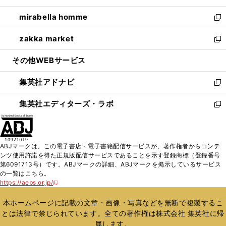
開
ウ
ン
ウ
し
mirabella homme
く
で
ド
ィ
い
新
開
ウ
ン
ウ
し
zakka market
く
で
ド
ィ
い
新
開
ウ
ン
ウ
し
その他WEBサービス
く
で
ド
ィ
い
開
ウ
ン
ウ
集英社アドナビ
く
で
ド
ィ
新
開
ウ
ン
し
集英社エディターズ・ラボ
く
で
ド
い
新
開
ウ
ウ
し
く
で
ィ
い
開
ン
ウ
ABJマークは、この電子書店・電子書籍配信サービスが、著作権者からコンテ
く
ド
ィ
ンツ使用許諾を得た正規版配信サービスであることを示す登録商標（登録番号
ウ
ン
第6091713号）です。ABJマークの詳細、ABJマークを掲示しているサービス
で
ド
の一覧はこちら。
開
ウ
https://aebs.or.jp/
新
く
で
し
い
開
本ホームページに記載の文章・画像・写真などを無断で複製するこ
ウ
く
とは法律で禁じられています。全ての著作権は株式会社 集英社に帰
ィ
属します。
ン