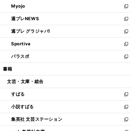
ウ
ン
ウ
Myojo
く
で
ド
ィ
新
開
ウ
ン
し
週プレNEWS
く
で
ド
い
新
開
ウ
ウ
し
週プレ グラジャパ!
く
で
ィ
い
新
開
ン
ウ
し
Sportiva
く
ド
ィ
い
新
ウ
ン
ウ
し
パラスポ
で
ド
ィ
い
新
開
ウ
ン
ウ
し
書籍
く
で
ド
ィ
い
開
ウ
ン
ウ
文芸・文庫・総合
く
で
ド
ィ
開
ウ
ン
すばる
く
で
ド
新
開
ウ
し
小説すばる
く
で
い
新
開
ウ
し
集英社 文芸ステーション
く
ィ
い
新
ン
ウ
し