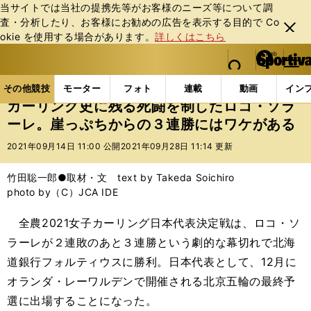
当サイトでは当社の提携先等がお客様のニーズ等について調
査・分析したり、お客様にお勧めの広告を表⽰する⽬的で Co
閉じ
okie を使⽤する場合があります。
詳しくはこちら
る
マイペ
web Sportiva (webスポルティーバ)
検索
メニュ
we
ー
その他競技の記事一覧
その他競技
冬季競技
カ
b
ジ
その他競技
モーター
フォト
連載
動画
イン
ス
カーリング史に残る死闘を制したロコ・ソラ
ポ
ーレ。崖っぷちからの３連勝にはワケがある
ル
テ
2021年09月14日 11:00 公開
2021年09月28日 11:14 更新
ィ
ー
竹田聡一郎●取材・文 text by Takeda Soichiro
バ
photo by（C）JCA IDE
全農2021女子カーリング日本代表決定戦は、ロコ・ソ
ラーレが２連敗のあと３連勝という劇的な幕切れで北海
道銀行フォルティウスに勝利。日本代表として、12月に
オランダ・レーワルデンで開催される北京五輪の最終予
選に出場することになった。