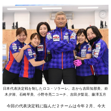
日本代表決定戦を制したロコ・ソラーレ。左から吉田知那美、鈴
木夕湖、石崎琴美、小野寺亮二コーチ、吉田夕梨花、藤澤五月
今回の代表決定戦に臨んだ２チームは今年２月、今大