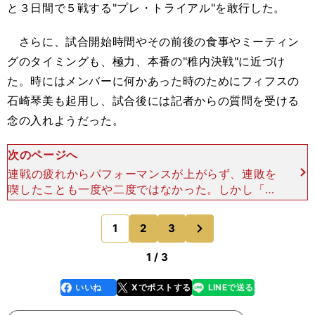
と３日間で５戦する"プレ・トライアル"を敢行した。
さらに、試合開始時間やその前後の食事やミーティン
グのタイミングも、極力、本番の"稚内決戦"に近づけ
た。時にはメンバーに何かあった時のためにフィフスの
石崎琴美も起用し、試合後には記者からの質問を受ける
念の入れようだった。
次のページへ
連戦の疲れからパフォーマンスが上がらず、連敗を
喫したことも一度や二度ではなかった。しかし「今
は苦しいけれど、それが力になると信じている」と
吉田知。ディティールと勝負にこだわり続けた。
次
1
2
3
のページへ
セカンドの鈴木
1 / 3
いいね
Xでポストする
LINEで送る
line
faceboo
x
k