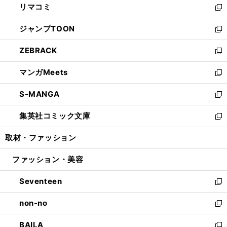
リマコミ
で
ド
ィ
い
新
開
ウ
ン
ウ
し
ジャンプTOON
く
で
ド
ィ
い
新
開
ウ
ン
ウ
し
ZEBRACK
く
で
ド
ィ
い
新
開
ウ
ン
ウ
し
マンガMeets
く
で
ド
ィ
い
新
開
ウ
ン
ウ
し
S-MANGA
く
で
ド
ィ
い
新
開
ウ
ン
ウ
し
集英社コミック文庫
く
で
ド
ィ
い
新
開
ウ
ン
ウ
し
取材・ファッション
く
で
ド
ィ
い
開
ウ
ン
ウ
ファッション・美容
く
で
ド
ィ
開
ウ
ン
Seventeen
く
で
ド
新
開
ウ
し
non-no
く
で
い
新
開
ウ
し
BAILA
く
ィ
い