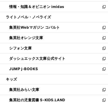
開
ウ
ン
ウ
し
情報・知識＆オピニオン imidas
く
で
ド
ィ
い
新
開
ウ
ン
ウ
し
ライトノベル・ノベライズ
く
で
ド
ィ
い
開
ウ
ン
ウ
集英社Webマガジン コバルト
く
で
ド
ィ
新
開
ウ
ン
し
集英社オレンジ文庫
く
で
ド
い
新
開
ウ
ウ
し
シフォン文庫
く
で
ィ
い
新
開
ン
ウ
し
ダッシュエックス文庫公式サイト
く
ド
ィ
い
新
ウ
ン
ウ
し
JUMP j-BOOKS
で
ド
ィ
い
新
開
ウ
ン
ウ
し
キッズ
く
で
ド
ィ
い
開
ウ
ン
ウ
集英社みらい文庫
く
で
ド
ィ
新
開
ウ
ン
し
集英社の児童図書 S-KIDS.LAND
く
で
ド
い
新
開
ウ
ウ
し