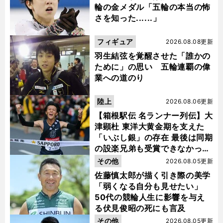
輪の金メダル「五輪の本当の怖
さを知った......」
フィギュア
2026.08.08更新
羽生結弦を覚醒させた「誰かの
ために」の思い 五輪連覇の偉
業への道のり
陸上
2026.08.06更新
【箱根駅伝 名ランナー列伝】大
津顕杜 東洋大黄金期を支えた
「いぶし銀」の存在 最後は同期
の設楽兄弟も受賞できなかった
金栗杯に輝く
その他
2026.08.05更新
佐藤慎太郎が描く引き際の美学
「弱くなる自分も見せたい」
50代の競輪人生に影響を与え
る伏見俊昭の死にも言及
その他
2026.08.05更新