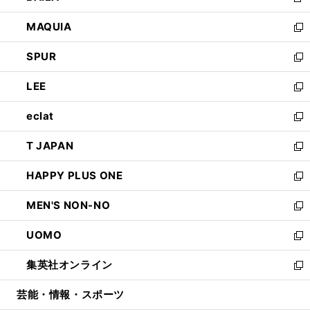
新
ン
ウ
し
MAQUIA
ド
ィ
い
新
ウ
ン
ウ
し
SPUR
で
ド
ィ
い
新
開
ウ
ン
ウ
し
LEE
く
で
ド
ィ
い
新
開
ウ
ン
ウ
し
eclat
く
で
ド
ィ
い
新
開
ウ
ン
ウ
し
T JAPAN
く
で
ド
ィ
い
新
開
ウ
ン
ウ
し
HAPPY PLUS ONE
く
で
ド
ィ
い
新
開
ウ
ン
ウ
し
MEN'S NON-NO
く
で
ド
ィ
い
新
開
ウ
ン
ウ
し
UOMO
く
で
ド
ィ
い
新
開
ウ
ン
ウ
し
集英社オンライン
く
で
ド
ィ
い
新
開
ウ
ン
ウ
し
芸能・情報・スポーツ
く
で
ド
ィ
い
開