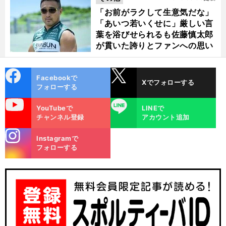
「お前がラクして生意気だな」
「あいつ若いくせに」厳しい言
葉を浴びせられるも佐藤慎太郎
が貫いた誇りとファンへの思い
cebo
X
Facebookで
Xでフォローする
ok
フォローする
uTube
LINE
YouTubeで
LINEで
チャンネル登録
アカウント追加
stagra
Instagramで
m
フォローする