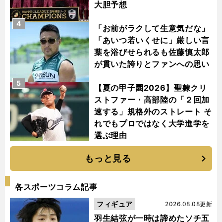
大胆予想
4
「お前がラクして生意気だな」
「あいつ若いくせに」厳しい言
葉を浴びせられるも佐藤慎太郎
が貫いた誇りとファンへの思い
5
【夏の甲子園2026】聖隷クリ
ストファー・高部陸の「２回加
速する」規格外のストレート そ
れでもプロではなく大学進学を
選ぶ理由
もっと見る
各スポーツコラム記事
フィギュア
2026.08.08更新
羽生結弦が一時は諦めたソチ五