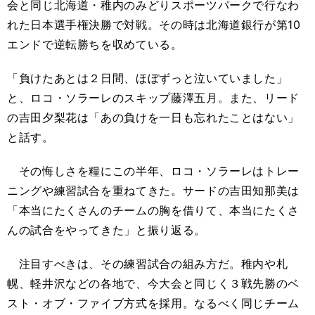
会と同じ北海道・稚内のみどりスポーツパークで行なわ
れた日本選手権決勝で対戦。その時は北海道銀行が第10
エンドで逆転勝ちを収めている。
「負けたあとは２日間、ほぼずっと泣いていました」
と、ロコ・ソラーレのスキップ藤澤五月。また、リード
の吉田夕梨花は「あの負けを一日も忘れたことはない」
と話す。
その悔しさを糧にこの半年、ロコ・ソラーレはトレー
ニングや練習試合を重ねてきた。サードの吉田知那美は
「本当にたくさんのチームの胸を借りて、本当にたくさ
んの試合をやってきた」と振り返る。
注目すべきは、その練習試合の組み方だ。稚内や札
幌、軽井沢などの各地で、今大会と同じく３戦先勝のベ
スト・オブ・ファイブ方式を採用。なるべく同じチーム