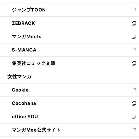
開
ウ
ン
ウ
し
ジャンプTOON
く
で
ド
ィ
い
新
開
ウ
ン
ウ
し
ZEBRACK
く
で
ド
ィ
い
新
開
ウ
ン
ウ
し
マンガMeets
く
で
ド
ィ
い
新
開
ウ
ン
ウ
し
S-MANGA
く
で
ド
ィ
い
新
開
ウ
ン
ウ
し
集英社コミック文庫
く
で
ド
ィ
い
新
開
ウ
ン
ウ
し
女性マンガ
く
で
ド
ィ
い
開
ウ
ン
ウ
Cookie
く
で
ド
ィ
新
開
ウ
ン
し
Cocohana
く
で
ド
い
新
開
ウ
ウ
し
office YOU
く
で
ィ
い
新
開
ン
ウ
し
マンガMee公式サイト
く
ド
ィ
い
新
ウ
ン
ウ
し