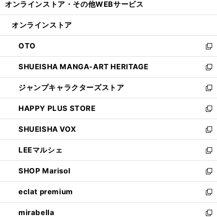
オンラインストア・
その他WEBサービス
く
で
ィ
い
開
ン
ウ
オンラインストア
く
ド
ィ
ウ
ン
OTO
で
ド
新
開
ウ
し
SHUEISHA MANGA-ART HERITAGE
く
で
い
新
開
ウ
し
ジャンプキャラクターズストア
く
ィ
い
新
ン
ウ
し
HAPPY PLUS STORE
ド
ィ
い
新
ウ
ン
ウ
し
SHUEISHA VOX
で
ド
ィ
い
新
開
ウ
ン
ウ
し
LEEマルシェ
く
で
ド
ィ
い
新
開
ウ
ン
ウ
し
SHOP Marisol
く
で
ド
ィ
い
新
開
ウ
ン
ウ
し
eclat premium
く
で
ド
ィ
い
新
開
ウ
ン
ウ
し
mirabella
く
で
ド
ィ
い
新