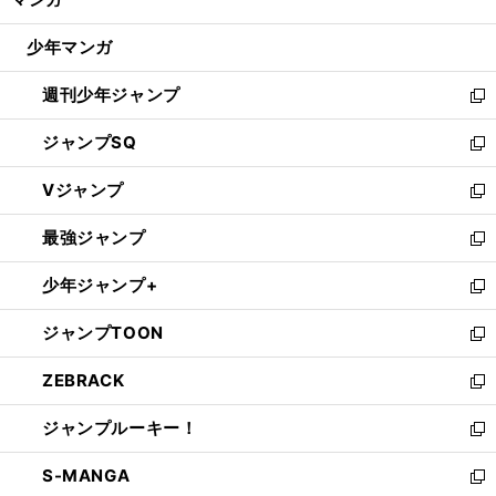
ド
閉
ウ
じ
少年マンガ
で
る
開
週刊少年ジャンプ
く
新
し
ジャンプSQ
い
新
ウ
し
Vジャンプ
ィ
い
新
ン
ウ
し
最強ジャンプ
ド
ィ
い
新
ウ
ン
ウ
し
少年ジャンプ+
で
ド
ィ
い
新
開
ウ
ン
ウ
し
ジャンプTOON
く
で
ド
ィ
い
新
開
ウ
ン
ウ
し
ZEBRACK
く
で
ド
ィ
い
新
開
ウ
ン
ウ
し
ジャンプルーキー！
く
で
ド
ィ
い
新
開
ウ
ン
ウ
し
S-MANGA
く
で
ド
ィ
い
新