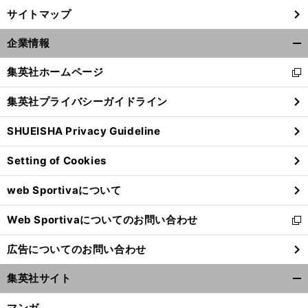
サイトマップ
・
、
。
一
前
へ
企業情報
開
く/
集英社ホームページ
新
閉
し
じ
集英社プライバシーガイドライン
い
る
ウ
SHUEISHA Privacy Guideline
ィ
ン
Setting of Cookies
ド
ウ
web Sportivaについて
で
開
Web Sportivaについてのお問い合わせ
く
新
し
広告についてのお問い合わせ
い
ウ
集英社サイト
ィ
開
ン
く/
マンガ