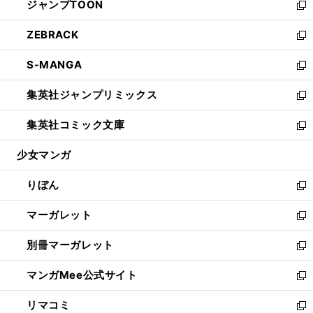
ジャンプTOON
く
で
ド
ィ
い
新
開
ウ
ン
ウ
し
ZEBRACK
く
で
ド
ィ
い
新
開
ウ
ン
ウ
し
S-MANGA
く
で
ド
ィ
い
新
開
ウ
ン
ウ
し
集英社ジャンプリミックス
く
で
ド
ィ
い
新
開
ウ
ン
ウ
し
集英社コミック文庫
く
で
ド
ィ
い
新
開
ウ
ン
ウ
し
少女マンガ
く
で
ド
ィ
い
開
ウ
ン
ウ
りぼん
く
で
ド
ィ
新
開
ウ
ン
し
マーガレット
く
で
ド
い
新
開
ウ
ウ
し
別冊マーガレット
く
で
ィ
い
新
開
ン
ウ
し
マンガMee公式サイト
く
ド
ィ
い
新
ウ
ン
ウ
し
リマコミ
で
ド
ィ
い
新