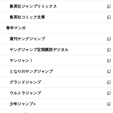
開
ウ
ン
ウ
し
集英社ジャンプリミックス
く
で
ド
ィ
い
新
開
ウ
ン
ウ
し
集英社コミック文庫
く
で
ド
ィ
い
新
開
ウ
ン
ウ
し
青年マンガ
く
で
ド
ィ
い
開
ウ
ン
ウ
週刊ヤングジャンプ
く
で
ド
ィ
新
開
ウ
ン
し
ヤングジャンプ定期購読デジタル
く
で
ド
い
新
開
ウ
ウ
し
ヤンジャン！
く
で
ィ
い
新
開
ン
ウ
し
となりのヤングジャンプ
く
ド
ィ
い
新
ウ
ン
ウ
し
グランドジャンプ
で
ド
ィ
い
新
開
ウ
ン
ウ
し
ウルトラジャンプ
く
で
ド
ィ
い
新
開
ウ
ン
ウ
し
少年ジャンプ+
く
で
ド
ィ
い
新
開
ウ
ン
ウ
し