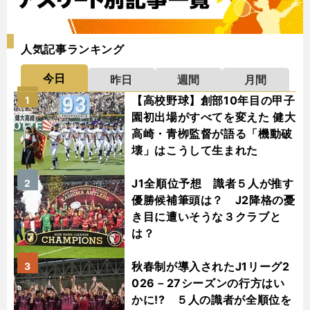
人気記事ランキング
今日
昨日
週間
月間
【高校野球】創部10年目の甲子
1
園初出場がすべてを変えた 健大
高崎・青栁監督が語る「機動破
壊」はこうして生まれた
J1全順位予想 識者５人が推す
2
優勝候補筆頭は？ J2降格の憂
き目に遭いそうな３クラブと
は？
秋春制が導入されたJ1リーグ2
3
026－27シーズンの行方はい
かに!? ５人の識者が全順位を