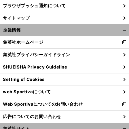
ブラウザプッシュ通知について
前
サイトマップ
へ
企業情報
開
く/
集英社ホームページ
新
閉
し
じ
集英社プライバシーガイドライン
い
る
ウ
SHUEISHA Privacy Guideline
ィ
ン
Setting of Cookies
ド
ウ
web Sportivaについて
で
開
Web Sportivaについてのお問い合わせ
く
新
し
広告についてのお問い合わせ
い
ウ
集英社サイト