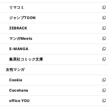
ウ
ン
ウ
し
リマコミ
で
ド
ィ
い
新
開
ウ
ン
ウ
し
ジャンプTOON
く
で
ド
ィ
い
新
開
ウ
ン
ウ
し
ZEBRACK
く
で
ド
ィ
い
新
開
ウ
ン
ウ
し
マンガMeets
く
で
ド
ィ
い
新
開
ウ
ン
ウ
し
S-MANGA
く
で
ド
ィ
い
新
開
ウ
ン
ウ
し
集英社コミック文庫
く
で
ド
ィ
い
新
開
ウ
ン
ウ
し
女性マンガ
く
で
ド
ィ
い
開
ウ
ン
ウ
Cookie
く
で
ド
ィ
新
開
ウ
ン
し
Cocohana
く
で
ド
い
新
開
ウ
ウ
し
office YOU
く
で
ィ
い
新
開
ン
ウ
し