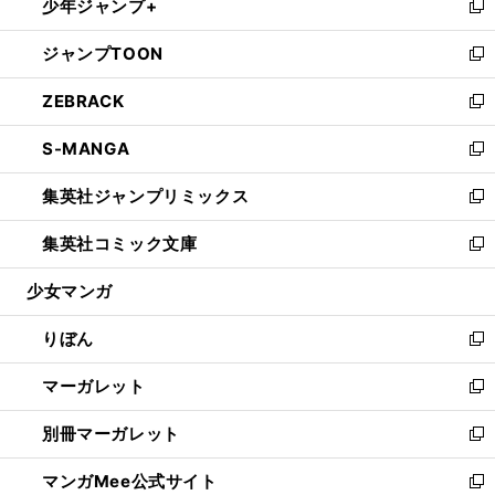
少年ジャンプ+
く
で
ド
ィ
い
新
開
ウ
ン
ウ
し
ジャンプTOON
く
で
ド
ィ
い
新
開
ウ
ン
ウ
し
ZEBRACK
く
で
ド
ィ
い
新
開
ウ
ン
ウ
し
S-MANGA
く
で
ド
ィ
い
新
開
ウ
ン
ウ
し
集英社ジャンプリミックス
く
で
ド
ィ
い
新
開
ウ
ン
ウ
し
集英社コミック文庫
く
で
ド
ィ
い
新
開
ウ
ン
ウ
し
少女マンガ
く
で
ド
ィ
い
開
ウ
ン
ウ
りぼん
く
で
ド
ィ
新
開
ウ
ン
し
マーガレット
く
で
ド
い
新
開
ウ
ウ
し
別冊マーガレット
く
で
ィ
い
新
開
ン
ウ
し
マンガMee公式サイト
く
ド
ィ
い
新