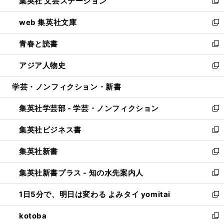
集英社 文芸ステーション
く
ィ
い
新
ン
ウ
し
web 集英社文庫
ド
ィ
い
新
ウ
ン
ウ
し
青春と読書
で
ド
ィ
い
新
開
ウ
ン
ウ
し
アジア人物史
く
で
ド
ィ
い
新
開
ウ
ン
ウ
し
学芸・ノンフィクション・新書
く
で
ド
ィ
い
開
ウ
ン
ウ
集英社学芸部 - 学芸・ノンフィクション
く
で
ド
ィ
新
開
ウ
ン
し
集英社ビジネス書
く
で
ド
い
新
開
ウ
ウ
し
集英社新書
く
で
ィ
い
新
開
ン
ウ
し
集英社新書プラス - 知の水先案内人
く
ド
ィ
い
新
ウ
ン
ウ
し
1日5分で、明日は変わる よみタイ yomitai
で
ド
ィ
い
新
開
ウ
ン
ウ
し
kotoba
く
で
ド
ィ
い
新