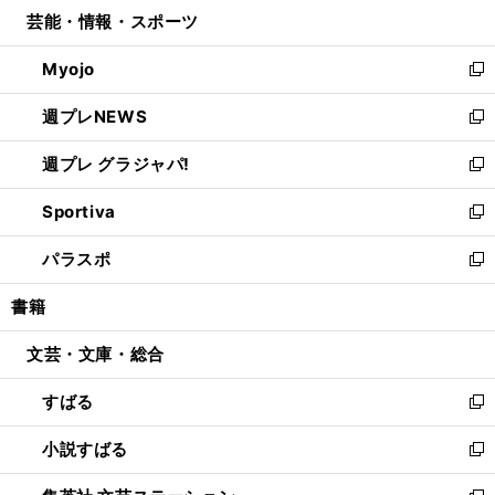
ウ
し
芸能・情報・スポーツ
く
で
ド
ィ
い
開
ウ
ン
ウ
Myojo
く
で
ド
ィ
新
開
ウ
ン
し
週プレNEWS
く
で
ド
い
新
開
ウ
ウ
し
週プレ グラジャパ!
く
で
ィ
い
新
開
ン
ウ
し
Sportiva
く
ド
ィ
い
新
ウ
ン
ウ
し
パラスポ
で
ド
ィ
い
新
開
ウ
ン
ウ
し
書籍
く
で
ド
ィ
い
開
ウ
ン
ウ
文芸・文庫・総合
く
で
ド
ィ
開
ウ
ン
すばる
く
で
ド
新
開
ウ
し
小説すばる
く
で
い
新
開
ウ
し