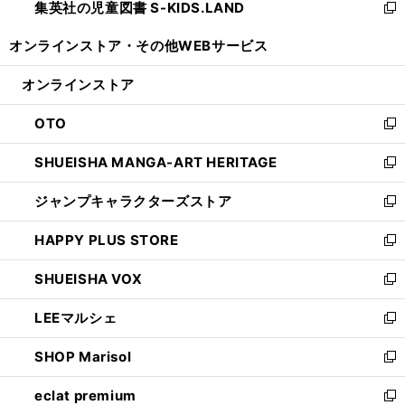
集英社の児童図書 S-KIDS.LAND
く
で
ド
い
新
開
ウ
ウ
し
オンラインストア・
その他WEBサービス
く
で
ィ
い
開
ン
ウ
オンラインストア
く
ド
ィ
ウ
ン
OTO
で
ド
新
開
ウ
し
SHUEISHA MANGA-ART HERITAGE
く
で
い
新
開
ウ
し
ジャンプキャラクターズストア
く
ィ
い
新
ン
ウ
し
HAPPY PLUS STORE
ド
ィ
い
新
ウ
ン
ウ
し
SHUEISHA VOX
で
ド
ィ
い
新
開
ウ
ン
ウ
し
LEEマルシェ
く
で
ド
ィ
い
新
開
ウ
ン
ウ
し
SHOP Marisol
く
で
ド
ィ
い
新
開
ウ
ン
ウ
し
eclat premium
く
で
ド
ィ
い
新