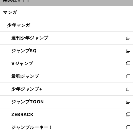
ィ
開
ン
く/
マンガ
ド
閉
ウ
じ
少年マンガ
で
る
開
週刊少年ジャンプ
く
新
し
ジャンプSQ
い
新
ウ
し
Vジャンプ
ィ
い
新
ン
ウ
し
最強ジャンプ
ド
ィ
い
新
ウ
ン
ウ
し
少年ジャンプ+
で
ド
ィ
い
新
開
ウ
ン
ウ
し
ジャンプTOON
く
で
ド
ィ
い
新
開
ウ
ン
ウ
し
ZEBRACK
く
で
ド
ィ
い
新
開
ウ
ン
ウ
し
ジャンプルーキー！
く
で
ド
ィ
い
新