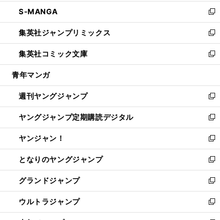
開
ウ
ン
ウ
し
S-MANGA
く
で
ド
ィ
い
新
開
ウ
ン
ウ
し
集英社ジャンプリミックス
く
で
ド
ィ
い
新
開
ウ
ン
ウ
し
集英社コミック文庫
く
で
ド
ィ
い
新
開
ウ
ン
ウ
し
青年マンガ
く
で
ド
ィ
い
開
ウ
ン
ウ
週刊ヤングジャンプ
く
で
ド
ィ
新
開
ウ
ン
し
ヤングジャンプ定期購読デジタル
く
で
ド
い
新
開
ウ
ウ
し
ヤンジャン！
く
で
ィ
い
新
開
ン
ウ
し
となりのヤングジャンプ
く
ド
ィ
い
新
ウ
ン
ウ
し
グランドジャンプ
で
ド
ィ
い
新
開
ウ
ン
ウ
し
ウルトラジャンプ
く
で
ド
ィ
い
新
開
ウ
ン
ウ
し