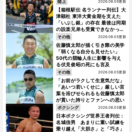
陸上
2026.08.06更新
【箱根駅伝 名ランナー列伝】大
津顕杜 東洋大黄金期を支えた
「いぶし銀」の存在 最後は同期
の設楽兄弟も受賞できなかった
金栗杯に輝く
その他
2026.08.05更新
佐藤慎太郎が描く引き際の美学
「弱くなる自分も見せたい」
50代の競輪人生に影響を与え
る伏見俊昭の死にも言及
その他
2026.08.05更新
「お前がラクして生意気だな」
「あいつ若いくせに」厳しい言
葉を浴びせられるも佐藤慎太郎
が貫いた誇りとファンへの思い
ボクシング
2026.08.05更新
日本ボクシング世界王者列伝：
名城信男 あまりに重い試練を
乗り越え「大胆さ」と「巧さ」