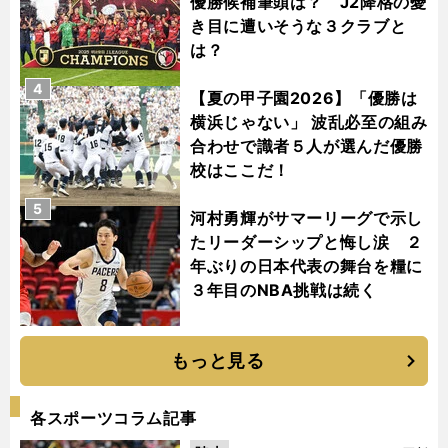
優勝候補筆頭は？ J2降格の憂
き目に遭いそうな３クラブと
は？
4
【夏の甲子園2026】「優勝は
横浜じゃない」 波乱必至の組み
合わせで識者５人が選んだ優勝
校はここだ！
5
河村勇輝がサマーリーグで示し
たリーダーシップと悔し涙 ２
年ぶりの日本代表の舞台を糧に
３年目のNBA挑戦は続く
もっと見る
各スポーツコラム記事