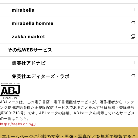
開
ウ
ン
ウ
し
mirabella
く
で
ド
ィ
い
新
開
ウ
ン
ウ
し
mirabella homme
く
で
ド
ィ
い
新
開
ウ
ン
ウ
し
zakka market
く
で
ド
ィ
い
新
開
ウ
ン
ウ
し
その他WEBサービス
く
で
ド
ィ
い
開
ウ
ン
ウ
集英社アドナビ
く
で
ド
ィ
新
開
ウ
ン
し
集英社エディターズ・ラボ
く
で
ド
い
新
開
ウ
ウ
し
く
で
ィ
い
開
ン
ウ
ABJマークは、この電子書店・電子書籍配信サービスが、著作権者からコンテ
く
ド
ィ
ンツ使用許諾を得た正規版配信サービスであることを示す登録商標（登録番号
ウ
ン
第6091713号）です。ABJマークの詳細、ABJマークを掲示しているサービス
で
ド
の一覧はこちら。
開
ウ
https://aebs.or.jp/
新
く
で
し
い
開
本ホームページに記載の文章・画像・写真などを無断で複製するこ