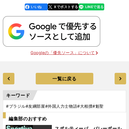
いいね
Xでポストする
LINEで送る
line
faceboo
x
k
Googleの「優先ソース」について
一覧に戻る
キーワード
#ブラジル
#友綱部屋
#外国人力士物語
#大相撲
#魁聖
編集部のおすすめ
スポルティーバ バレーボール