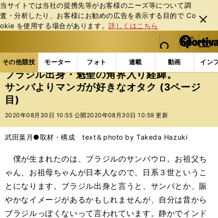
当サイトでは当社の提携先等がお客様のニーズ等について調
査・分析したり、お客様にお勧めの広告を表⽰する⽬的で Co
閉じ
okie を使⽤する場合があります。
詳しくはこちら
る
マイペ
web Sportiva (webスポルティーバ)
検索
メニュ
we
ー
その他競技の記事一覧
その他競技
大相撲
ブラ
b
ジ
その他競技
モーター
フォト
連載
動画
イン
ス
ブラジル出身・魁聖の角界入り経緯。
ポ
サンバよりマンガが好きなオタク (3ページ
ル
目)
テ
ィ
2020年08月30日 10:55 公開
2020年08月30日 10:59 更新
ー
バ
武田葉月●取材・構成 text＆photo by Takeda Hazuki
僕が生まれたのは、ブラジルのサンパウロ。お祖父ち
ゃん、お祖母ちゃんが日本人なので、日系３世というこ
とになります。ブラジル出身と言うと、サンバとか、賑
やかなイメージがあるかもしれませんが、自分は昔から
ブラジルっぽくないって言われています。静かでインド