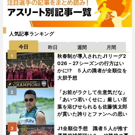
人気記事ランキング
今日
昨日
週間
月間
秋春制が導入されたJ1リーグ2
1
026－27シーズンの行方はい
かに!? ５人の識者が全順位を
大胆予想
「お前がラクして生意気だな」
2
「あいつ若いくせに」厳しい言
葉を浴びせられるも佐藤慎太郎
が貫いた誇りとファンへの思い
J1全順位予想 識者５人が推す
3