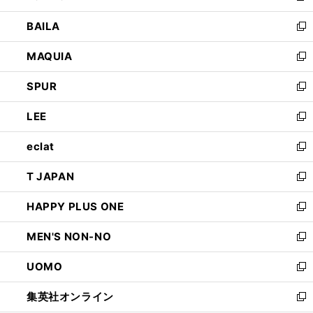
開
ウ
し
BAILA
く
ィ
い
新
ン
ウ
し
MAQUIA
ド
ィ
い
新
ウ
ン
ウ
し
SPUR
で
ド
ィ
い
新
開
ウ
ン
ウ
し
LEE
く
で
ド
ィ
い
新
開
ウ
ン
ウ
し
eclat
く
で
ド
ィ
い
新
開
ウ
ン
ウ
し
T JAPAN
く
で
ド
ィ
い
新
開
ウ
ン
ウ
し
HAPPY PLUS ONE
く
で
ド
ィ
い
新
開
ウ
ン
ウ
し
MEN'S NON-NO
く
で
ド
ィ
い
新
開
ウ
ン
ウ
し
UOMO
く
で
ド
ィ
い
新
開
ウ
ン
ウ
し
集英社オンライン
く
で
ド
ィ
い
新
開
ウ
ン