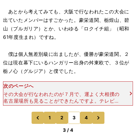
あとから考えてみても、大阪で行なわれたこの大会に
出ていたメンバーはすごかった。豪栄道関、栃煌山、碧
山（ブルガリア）とか、いわゆる「ロクイチ組」（昭和
61年度生まれ）ですね。
僕は個人無差別級に出ましたが、優勝が豪栄道関。２
位は現在幕下にいるハンガリー出身の舛東欧で、３位が
栃ノ心（グルジア）と僕でした。
次のページへ
その大会が行なわれたのが７月で、運よく大相撲の
名古屋場所も見ることができたんですよ。テレビ中
継での観戦でしたけど、初めてきれいな画面で大相
撲を見ることができて、「わぁ！ やっぱり力士っ
次
1
2
3
4
のページへ
のページへ
て、カッコイイな
前
3 / 4