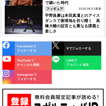
で築いた時代
フィギュア
2026.08.03更新
宇野昌磨は本田真凜とのアイス
ダンスで新境地を切り開く 高
橋大輔の証言とも重なる課題と
楽しさ
cebo
X
Facebookで
Xでフォローする
ok
フォローする
uTube
LINE
YouTubeで
LINEで
チャンネル登録
アカウント追加
stagra
Instagramで
m
フォローする