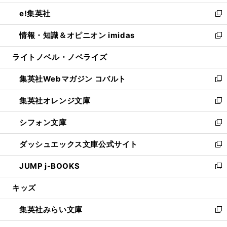
開
ウ
ン
ウ
し
e!集英社
く
で
ド
ィ
い
新
開
ウ
ン
ウ
し
情報・知識＆オピニオン imidas
く
で
ド
ィ
い
新
開
ウ
ン
ウ
し
ライトノベル・ノベライズ
く
で
ド
ィ
い
開
ウ
ン
ウ
集英社Webマガジン コバルト
く
で
ド
ィ
新
開
ウ
ン
し
集英社オレンジ文庫
く
で
ド
い
新
開
ウ
ウ
し
シフォン文庫
く
で
ィ
い
新
開
ン
ウ
し
ダッシュエックス文庫公式サイト
く
ド
ィ
い
新
ウ
ン
ウ
し
JUMP j-BOOKS
で
ド
ィ
い
新
開
ウ
ン
ウ
し
キッズ
く
で
ド
ィ
い
開
ウ
ン
ウ
集英社みらい文庫
く
で
ド
ィ
新
開
ウ
ン
し