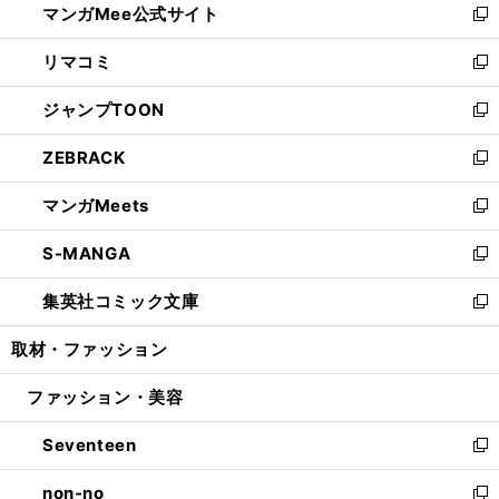
マンガMee公式サイト
く
ド
ィ
い
新
ウ
ン
ウ
し
リマコミ
で
ド
ィ
い
新
開
ウ
ン
ウ
し
ジャンプTOON
く
で
ド
ィ
い
新
開
ウ
ン
ウ
し
ZEBRACK
く
で
ド
ィ
い
新
開
ウ
ン
ウ
し
マンガMeets
く
で
ド
ィ
い
新
開
ウ
ン
ウ
し
S-MANGA
く
で
ド
ィ
い
新
開
ウ
ン
ウ
し
集英社コミック文庫
く
で
ド
ィ
い
新
開
ウ
ン
ウ
し
取材・ファッション
く
で
ド
ィ
い
開
ウ
ン
ウ
ファッション・美容
く
で
ド
ィ
開
ウ
ン
Seventeen
く
で
ド
新
開
ウ
し
non-no
く
で
い
新