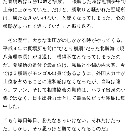
た春場所は５勝10敗と惨敗。「優勝した時は無我夢中で
土俵に上がっていた。だけど、綱取りと騒がれた翌場所
は、勝たなきゃいけない、と硬くなってしまった。心の
状態がまったく違っていた」と振り返る。
その翌年、大きな重圧がのしかかる時がやってくる。
平成４年の夏場所を前に"ひとり横綱"だった北勝海（現
八角理事長）が引退し、横綱不在となってしまったの
だ。夏場所の番付で最高位は、霧島と小錦の両大関。今
では３横綱がモンゴル出身であるように、外国人力士が
上位を占めることに違和感はなくなったが、当時は違
う。ファン、そして相撲協会の期待は、ハワイ出身の小
錦ではなく、日本出身力士として最高位だった霧島に集
中した。
「もう毎日毎日、勝たなきゃいけない。それだけだっ
た。しかし、そう思うほど勝てなくなるものだ」