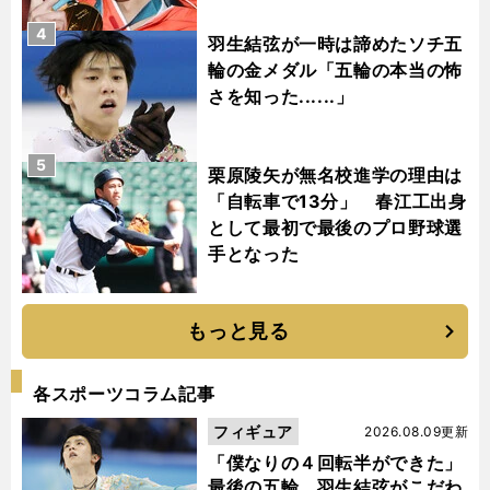
4
羽生結弦が一時は諦めたソチ五
輪の金メダル「五輪の本当の怖
さを知った......」
5
栗原陵矢が無名校進学の理由は
「自転車で13分」 春江工出身
として最初で最後のプロ野球選
手となった
もっと見る
各スポーツコラム記事
フィギュア
2026.08.09更新
「僕なりの４回転半ができた」
最後の五輪、羽生結弦がこだわ