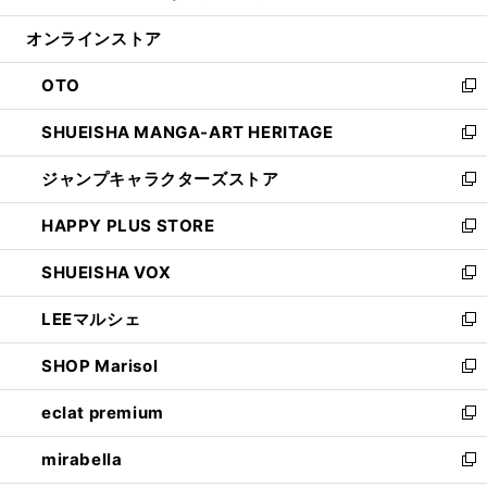
開
ン
ウ
オンラインストア
く
ド
ィ
ウ
ン
OTO
で
ド
新
開
ウ
し
SHUEISHA MANGA-ART HERITAGE
く
で
い
新
開
ウ
し
ジャンプキャラクターズストア
く
ィ
い
新
ン
ウ
し
HAPPY PLUS STORE
ド
ィ
い
新
ウ
ン
ウ
し
SHUEISHA VOX
で
ド
ィ
い
新
開
ウ
ン
ウ
し
LEEマルシェ
く
で
ド
ィ
い
新
開
ウ
ン
ウ
し
SHOP Marisol
く
で
ド
ィ
い
新
開
ウ
ン
ウ
し
eclat premium
く
で
ド
ィ
い
新
開
ウ
ン
ウ
し
mirabella
く
で
ド
ィ
い
新
開
ウ
ン
ウ
し