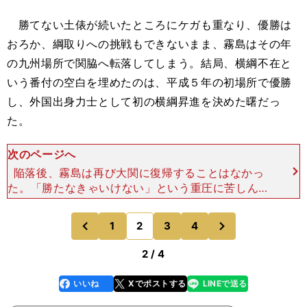
勝てない土俵が続いたところにケガも重なり、優勝は
おろか、綱取りへの挑戦もできないまま、霧島はその年
の九州場所で関脇へ転落してしまう。結局、横綱不在と
いう番付の空白を埋めたのは、平成５年の初場所で優勝
し、外国出身力士として初の横綱昇進を決めた曙だっ
た。
次のページへ
陥落後、霧島は再び大関に復帰することはなかっ
た。「勝たなきゃいけない」という重圧に苦しんだ
日々を経験した陸奥親方だからこそ、今場所の豪栄
道の気持ちが「痛いほどわかった」と明かす。「あ
次
1
2
3
4
のページへ
のページへ
れだけ連勝して優
前
2 / 4
いいね
Xでポストする
LINEで送る
line
faceboo
x
k