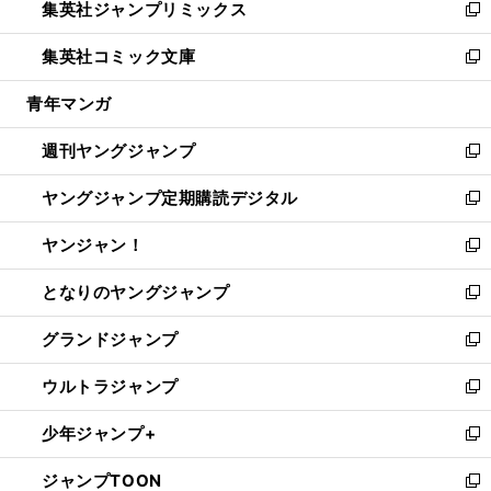
集英社ジャンプリミックス
く
で
ド
ィ
い
新
開
ウ
ン
ウ
し
集英社コミック文庫
く
で
ド
ィ
い
新
開
ウ
ン
ウ
し
青年マンガ
く
で
ド
ィ
い
開
ウ
ン
ウ
週刊ヤングジャンプ
く
で
ド
ィ
新
開
ウ
ン
し
ヤングジャンプ定期購読デジタル
く
で
ド
い
新
開
ウ
ウ
し
ヤンジャン！
く
で
ィ
い
新
開
ン
ウ
し
となりのヤングジャンプ
く
ド
ィ
い
新
ウ
ン
ウ
し
グランドジャンプ
で
ド
ィ
い
新
開
ウ
ン
ウ
し
ウルトラジャンプ
く
で
ド
ィ
い
新
開
ウ
ン
ウ
し
少年ジャンプ+
く
で
ド
ィ
い
新
開
ウ
ン
ウ
し
ジャンプTOON
く
で
ド
ィ
い
新