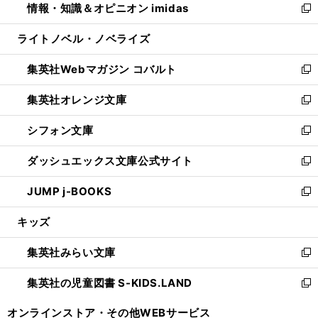
情報・知識＆オピニオン imidas
く
で
ド
ィ
い
新
開
ウ
ン
ウ
し
ライトノベル・ノベライズ
く
で
ド
ィ
い
開
ウ
ン
ウ
集英社Webマガジン コバルト
く
で
ド
ィ
新
開
ウ
ン
し
集英社オレンジ文庫
く
で
ド
い
新
開
ウ
ウ
し
シフォン文庫
く
で
ィ
い
新
開
ン
ウ
し
ダッシュエックス文庫公式サイト
く
ド
ィ
い
新
ウ
ン
ウ
し
JUMP j-BOOKS
で
ド
ィ
い
新
開
ウ
ン
ウ
し
キッズ
く
で
ド
ィ
い
開
ウ
ン
ウ
集英社みらい文庫
く
で
ド
ィ
新
開
ウ
ン
し
集英社の児童図書 S-KIDS.LAND
く
で
ド
い
新
開
ウ
ウ
し
オンラインストア・
その他WEBサービス
く
で
ィ
い