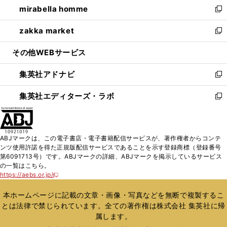
mirabella homme
く
で
ド
ィ
い
新
開
ウ
ン
ウ
し
zakka market
く
で
ド
ィ
い
新
開
ウ
ン
ウ
し
その他WEBサービス
く
で
ド
ィ
い
開
ウ
ン
ウ
集英社アドナビ
く
で
ド
ィ
新
開
ウ
ン
し
集英社エディターズ・ラボ
く
で
ド
い
新
開
ウ
ウ
し
く
で
ィ
い
開
ン
ウ
ABJマークは、この電子書店・電子書籍配信サービスが、著作権者からコンテ
く
ド
ィ
ンツ使用許諾を得た正規版配信サービスであることを示す登録商標（登録番号
ウ
ン
第6091713号）です。ABJマークの詳細、ABJマークを掲示しているサービス
で
ド
の一覧はこちら。
開
ウ
https://aebs.or.jp/
新
く
で
し
い
開
本ホームページに記載の文章・画像・写真などを無断で複製するこ
ウ
く
とは法律で禁じられています。全ての著作権は株式会社 集英社に帰
ィ
属します。
ン
ド