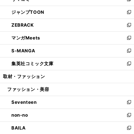
い
新
開
ウ
ン
ウ
し
ジャンプTOON
く
で
ド
ィ
い
新
開
ウ
ン
ウ
し
ZEBRACK
く
で
ド
ィ
い
新
開
ウ
ン
ウ
し
マンガMeets
く
で
ド
ィ
い
新
開
ウ
ン
ウ
し
S-MANGA
く
で
ド
ィ
い
新
開
ウ
ン
ウ
し
集英社コミック文庫
く
で
ド
ィ
い
新
開
ウ
ン
ウ
し
取材・ファッション
く
で
ド
ィ
い
開
ウ
ン
ウ
ファッション・美容
く
で
ド
ィ
開
ウ
ン
Seventeen
く
で
ド
新
開
ウ
し
non-no
く
で
い
新
開
ウ
し
BAILA
く
ィ
い
新