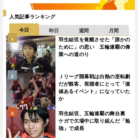
人気記事ランキング
今日
昨日
週間
月間
羽生結弦を覚醒させた「誰かの
1
ために」の思い 五輪連覇の偉
業への道のり
Ｊリーグ開幕戦は白熱の逆転劇
2
だが観客、視聴者にとって「価
値あるイベント」になっていた
か
羽生結弦、五輪連覇の舞台裏
3
ケガで欠場中に取り組んだ「勉
強」で成長