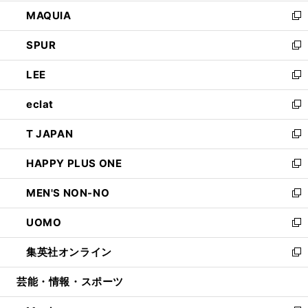
ン
ウ
し
MAQUIA
ド
ィ
い
新
ウ
ン
ウ
し
SPUR
で
ド
ィ
い
新
開
ウ
ン
ウ
し
LEE
く
で
ド
ィ
い
新
開
ウ
ン
ウ
し
eclat
く
で
ド
ィ
い
新
開
ウ
ン
ウ
し
T JAPAN
く
で
ド
ィ
い
新
開
ウ
ン
ウ
し
HAPPY PLUS ONE
く
で
ド
ィ
い
新
開
ウ
ン
ウ
し
MEN'S NON-NO
く
で
ド
ィ
い
新
開
ウ
ン
ウ
し
UOMO
く
で
ド
ィ
い
新
開
ウ
ン
ウ
し
集英社オンライン
く
で
ド
ィ
い
新
開
ウ
ン
ウ
し
芸能・情報・スポーツ
く
で
ド
ィ
い
開
ウ
ン
ウ