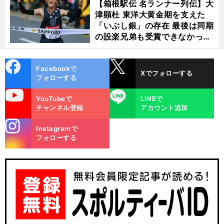
【箱根駅伝 名ランナー列伝】大
津顕杜 東洋大黄金期を支えた
「いぶし銀」の存在 最後は同期
の設楽兄弟も受賞できなかった
金栗杯に輝く
cebo
X
Facebookで
Xでフォローする
ok
フォローする
uTube
LINE
YouTubeで
LINEで
チャンネル登録
アカウント追加
stagra
Instagramで
m
フォローする