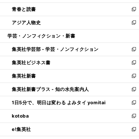
ウ
ン
ウ
し
青春と読書
で
ド
ィ
い
新
開
ウ
ン
ウ
し
アジア人物史
く
で
ド
ィ
い
新
開
ウ
ン
ウ
し
学芸・ノンフィクション・新書
く
で
ド
ィ
い
開
ウ
ン
ウ
集英社学芸部 - 学芸・ノンフィクション
く
で
ド
ィ
新
開
ウ
ン
し
集英社ビジネス書
く
で
ド
い
新
開
ウ
ウ
し
集英社新書
く
で
ィ
い
新
開
ン
ウ
し
集英社新書プラス - 知の水先案内人
く
ド
ィ
い
新
ウ
ン
ウ
し
1日5分で、明日は変わる よみタイ yomitai
で
ド
ィ
い
新
開
ウ
ン
ウ
し
kotoba
く
で
ド
ィ
い
新
開
ウ
ン
ウ
し
e!集英社
く
で
ド
ィ
い
新
開
ウ
ン
ウ
し