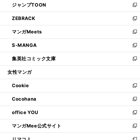
ジャンプTOON
く
で
ド
ィ
い
新
開
ウ
ン
ウ
し
ZEBRACK
く
で
ド
ィ
い
新
開
ウ
ン
ウ
し
マンガMeets
く
で
ド
ィ
い
新
開
ウ
ン
ウ
し
S-MANGA
く
で
ド
ィ
い
新
開
ウ
ン
ウ
し
集英社コミック文庫
く
で
ド
ィ
い
新
開
ウ
ン
ウ
し
女性マンガ
く
で
ド
ィ
い
開
ウ
ン
ウ
Cookie
く
で
ド
ィ
新
開
ウ
ン
し
Cocohana
く
で
ド
い
新
開
ウ
ウ
し
office YOU
く
で
ィ
い
新
開
ン
ウ
し
マンガMee公式サイト
く
ド
ィ
い
新
ウ
ン
ウ
し
リマコミ
で
ド
ィ