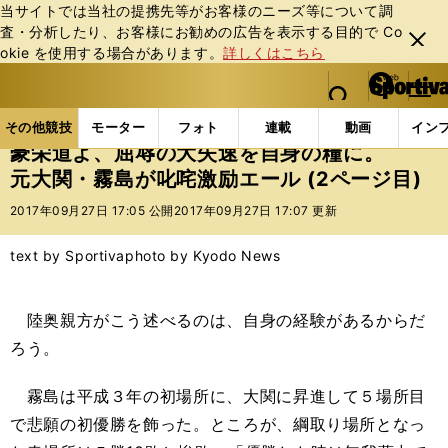
当サイトでは当社の提携先等がお客様のニーズ等について調
査・分析したり、お客様にお勧めの広告を表⽰する⽬的で Co
閉じ
okie を使⽤する場合があります。
詳しくはこちら
る
マイペ
web Sportiva (webスポルティーバ)
検索
メニュ
we
ー
その他競技の記事一覧
その他競技
大相撲
豪栄
b
ジ
その他競技
モーター
フォト
連載
動画
イン
ス
豪栄道よ、屈辱の大失速を自身の糧に。
ポ
元大関・霧島が叱咤激励エール (2ページ目)
ル
テ
2017年09月27日 17:05 公開
2017年09月27日 17:07 更新
ィ
ー
text by Sportiva
photo by Kyodo News
バ
陸奥親方がこう述べるのは、自身の経験があるからだ
ろう。
霧島は平成３年の初場所に、大関に昇進して５場所目
で悲願の初優勝を飾った。ところが、綱取り場所となっ