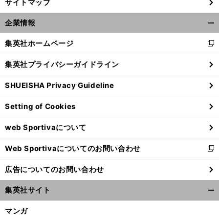
サイトマップ
企業情報
開
く/
集英社ホームページ
新
閉
し
じ
集英社プライバシーガイドライン
い
る
ウ
SHUEISHA Privacy Guideline
ィ
ン
Setting of Cookies
ド
ウ
前
へ
web Sportivaについて
で
開
Web Sportivaについてのお問い合わせ
く
新
し
広告についてのお問い合わせ
い
ウ
集英社サイト
ィ
開
ン
く/
マンガ
ド
閉