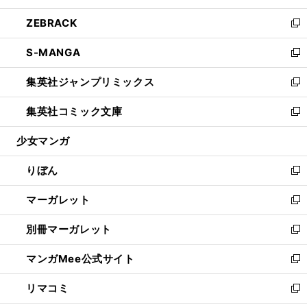
開
ウ
ン
ウ
し
ZEBRACK
く
で
ド
ィ
い
新
開
ウ
ン
ウ
し
S-MANGA
く
で
ド
ィ
い
新
開
ウ
ン
ウ
し
集英社ジャンプリミックス
く
で
ド
ィ
い
新
開
ウ
ン
ウ
し
集英社コミック文庫
く
で
ド
ィ
い
新
開
ウ
ン
ウ
し
少女マンガ
く
で
ド
ィ
い
開
ウ
ン
ウ
りぼん
く
で
ド
ィ
新
開
ウ
ン
し
マーガレット
く
で
ド
い
新
開
ウ
ウ
し
別冊マーガレット
く
で
ィ
い
新
開
ン
ウ
し
マンガMee公式サイト
く
ド
ィ
い
新
ウ
ン
ウ
し
リマコミ
で
ド
ィ
い
新
開
ウ
ン
ウ
し