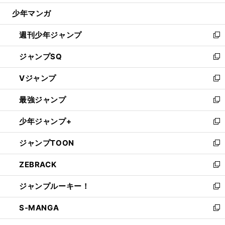
ウ
じ
少年マンガ
で
る
開
週刊少年ジャンプ
く
新
し
ジャンプSQ
い
新
ウ
し
Vジャンプ
ィ
い
新
ン
ウ
し
最強ジャンプ
ド
ィ
い
新
ウ
ン
ウ
し
少年ジャンプ+
で
ド
ィ
い
新
開
ウ
ン
ウ
し
ジャンプTOON
く
で
ド
ィ
い
新
開
ウ
ン
ウ
し
ZEBRACK
く
で
ド
ィ
い
新
開
ウ
ン
ウ
し
ジャンプルーキー！
く
で
ド
ィ
い
新
開
ウ
ン
ウ
し
S-MANGA
く
で
ド
ィ
い
新
開
ウ
ン
ウ
し