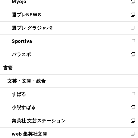
Myojo
く
で
ド
ィ
新
開
ウ
ン
し
週プレNEWS
く
で
ド
い
新
開
ウ
ウ
し
週プレ グラジャパ!
く
で
ィ
い
新
開
ン
ウ
し
Sportiva
く
ド
ィ
い
新
ウ
ン
ウ
し
パラスポ
で
ド
ィ
い
新
開
ウ
ン
ウ
し
書籍
く
で
ド
ィ
い
開
ウ
ン
ウ
文芸・文庫・総合
く
で
ド
ィ
開
ウ
ン
すばる
く
で
ド
新
開
ウ
し
小説すばる
く
で
い
新
開
ウ
し
集英社 文芸ステーション
く
ィ
い
新
ン
ウ
し
web 集英社文庫
ド
ィ
い
新