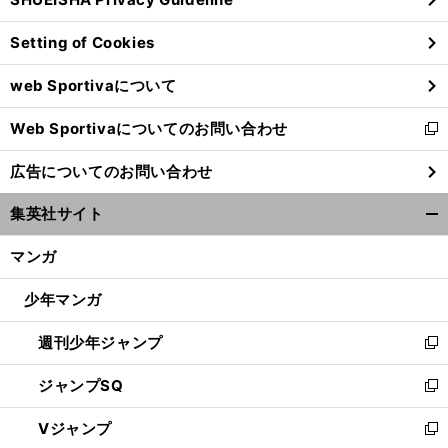
ィ
ン
Setting of Cookies
ド
ウ
web Sportivaについて
で
開
Web Sportivaについてのお問い合わせ
く
新
し
広告についてのお問い合わせ
い
ウ
集英社サイト
ィ
開
ン
く/
マンガ
ド
閉
ウ
じ
少年マンガ
で
る
開
週刊少年ジャンプ
く
新
し
ジャンプSQ
い
新
ウ
し
Vジャンプ
ィ
い
新