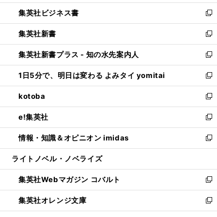
開
ウ
ン
し
集英社ビジネス書
く
で
ド
い
新
開
ウ
ウ
し
集英社新書
く
で
ィ
い
新
開
ン
ウ
し
集英社新書プラス - 知の水先案内人
く
ド
ィ
い
新
ウ
ン
ウ
し
1日5分で、明日は変わる よみタイ yomitai
で
ド
ィ
い
新
開
ウ
ン
ウ
し
kotoba
く
で
ド
ィ
い
新
開
ウ
ン
ウ
し
e!集英社
く
で
ド
ィ
い
新
開
ウ
ン
ウ
し
情報・知識＆オピニオン imidas
く
で
ド
ィ
い
新
開
ウ
ン
ウ
し
ライトノベル・ノベライズ
く
で
ド
ィ
い
開
ウ
ン
ウ
集英社Webマガジン コバルト
く
で
ド
ィ
新
開
ウ
ン
し
集英社オレンジ文庫
く
で
ド
い
新
開
ウ
ウ
し