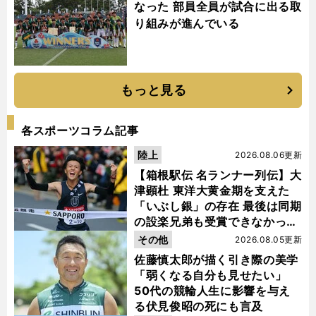
なった 部員全員が試合に出る取
り組みが進んでいる
もっと見る
各スポーツコラム記事
陸上
2026.08.06更新
【箱根駅伝 名ランナー列伝】大
津顕杜 東洋大黄金期を支えた
「いぶし銀」の存在 最後は同期
の設楽兄弟も受賞できなかった
金栗杯に輝く
その他
2026.08.05更新
佐藤慎太郎が描く引き際の美学
「弱くなる自分も見せたい」
50代の競輪人生に影響を与え
る伏見俊昭の死にも言及