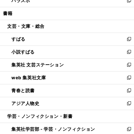
パラスポ
で
ド
ィ
い
新
開
ウ
ン
ウ
し
書籍
く
で
ド
ィ
い
開
ウ
ン
ウ
文芸・文庫・総合
く
で
ド
ィ
開
ウ
ン
すばる
く
で
ド
新
開
ウ
し
小説すばる
く
で
い
新
開
ウ
し
集英社 文芸ステーション
く
ィ
い
新
ン
ウ
し
web 集英社文庫
ド
ィ
い
新
ウ
ン
ウ
し
青春と読書
で
ド
ィ
い
新
開
ウ
ン
ウ
し
アジア人物史
く
で
ド
ィ
い
新
開
ウ
ン
ウ
し
学芸・ノンフィクション・新書
く
で
ド
ィ
い
開
ウ
ン
ウ
集英社学芸部 - 学芸・ノンフィクション
く
で
ド
ィ
新