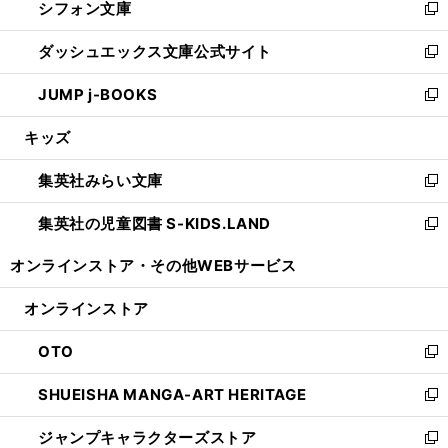
シフォン文庫
く
で
ィ
い
新
開
ン
ウ
し
ダッシュエックス文庫公式サイト
く
ド
ィ
い
新
ウ
ン
ウ
し
JUMP j-BOOKS
で
ド
ィ
い
新
開
ウ
ン
ウ
し
キッズ
く
で
ド
ィ
い
開
ウ
ン
ウ
集英社みらい文庫
く
で
ド
ィ
新
開
ウ
ン
し
集英社の児童図書 S-KIDS.LAND
く
で
ド
い
新
開
ウ
ウ
し
オンラインストア・
その他WEBサービス
く
で
ィ
い
開
ン
ウ
オンラインストア
く
ド
ィ
ウ
ン
OTO
で
ド
新
開
ウ
し
SHUEISHA MANGA-ART HERITAGE
く
で
い
新
開
ウ
し
ジャンプキャラクターズストア
く
ィ
い
新