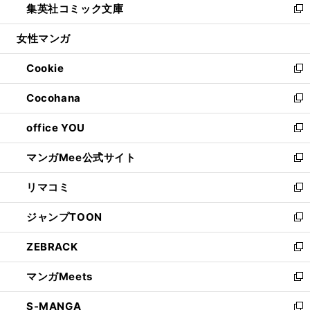
集英社コミック文庫
く
で
ド
ィ
い
新
開
ウ
ン
ウ
し
女性マンガ
く
で
ド
ィ
い
開
ウ
ン
ウ
Cookie
く
で
ド
ィ
新
開
ウ
ン
し
Cocohana
く
で
ド
い
新
開
ウ
ウ
し
office YOU
く
で
ィ
い
新
開
ン
ウ
し
マンガMee公式サイト
く
ド
ィ
い
新
ウ
ン
ウ
し
リマコミ
で
ド
ィ
い
新
開
ウ
ン
ウ
し
ジャンプTOON
く
で
ド
ィ
い
新
開
ウ
ン
ウ
し
ZEBRACK
く
で
ド
ィ
い
新
開
ウ
ン
ウ
し
マンガMeets
く
で
ド
ィ
い
新
開
ウ
ン
ウ
し
S-MANGA
く
で
ド
ィ
い
新