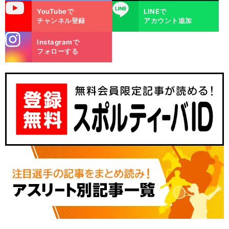
uTube
LINE
YouTubeで
LINEで
チャンネル登録
アカウント追加
stagra
Instagramで
m
フォローする
、
」
、
滑
前
へ