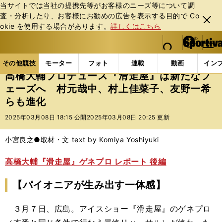
当サイトでは当社の提携先等がお客様のニーズ等について調
査・分析したり、お客様にお勧めの広告を表⽰する⽬的で Co
閉じ
okie を使⽤する場合があります。
詳しくはこちら
る
マイペ
web Sportiva (webスポルティーバ)
検索
メニュ
we
ー
その他競技の記事一覧
フィギュア
高橋大輔プロデ
b
ジ
その他競技
モーター
フォト
連載
動画
イン
ス
高橋大輔プロデュース『滑走屋』は新たなフ
ポ
ェーズへ 村元哉中、村上佳菜子、友野一希
ル
らも進化
テ
ィ
2025年03月08日 18:15 公開
2025年03月08日 20:25 更新
ー
バ
小宮良之●取材・文 text by Komiya Yoshiyuki
高橋大輔『滑走屋』ゲネプロ レポート 後編
【パイオニアが生み出す一体感】
３月７日、広島。アイスショー『滑走屋』のゲネプロ