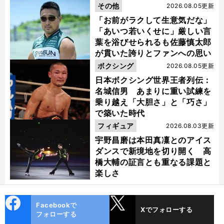
その他
2026.08.05更新
「お前がラクして生意気だな」
「あいつ若いくせに」厳しい言
葉を浴びせられるも佐藤慎太郎
が貫いた誇りとファンへの思い
ボクシング
2026.08.05更新
日本ボクシング世界王者列伝：
名城信男 あまりに重い試練を
乗り越え「大胆さ」と「巧さ」
で築いた時代
フィギュア
2026.08.03更新
宇野昌磨は本田真凜とのアイス
ダンスで新境地を切り開く 高
橋大輔の証言とも重なる課題と
楽しさ
cebo
X
Facebookで
Xでフォローする
ok
フォローする