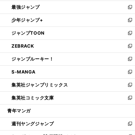
ン
ウ
し
最強ジャンプ
ド
ィ
い
新
ウ
ン
ウ
し
少年ジャンプ+
で
ド
ィ
い
新
開
ウ
ン
ウ
し
ジャンプTOON
く
で
ド
ィ
い
新
開
ウ
ン
ウ
し
ZEBRACK
く
で
ド
ィ
い
新
開
ウ
ン
ウ
し
ジャンプルーキー！
く
で
ド
ィ
い
新
開
ウ
ン
ウ
し
S-MANGA
く
で
ド
ィ
い
新
開
ウ
ン
ウ
し
集英社ジャンプリミックス
く
で
ド
ィ
い
新
開
ウ
ン
ウ
し
集英社コミック文庫
く
で
ド
ィ
い
新
開
ウ
ン
ウ
し
青年マンガ
く
で
ド
ィ
い
開
ウ
ン
ウ
週刊ヤングジャンプ
く
で
ド
ィ
新
開
ウ
ン
し