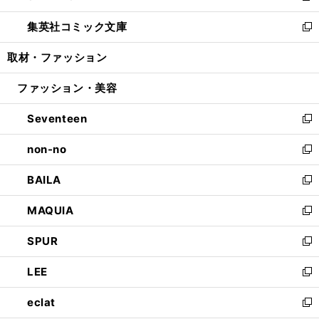
開
ウ
ン
ウ
し
集英社コミック文庫
く
で
ド
ィ
い
新
開
ウ
ン
ウ
し
取材・ファッション
く
で
ド
ィ
い
開
ウ
ン
ウ
ファッション・美容
く
で
ド
ィ
開
ウ
ン
Seventeen
く
で
ド
新
開
ウ
し
non-no
く
で
い
新
開
ウ
し
BAILA
く
ィ
い
新
ン
ウ
し
MAQUIA
ド
ィ
い
新
ウ
ン
ウ
し
SPUR
で
ド
ィ
い
新
開
ウ
ン
ウ
し
LEE
く
で
ド
ィ
い
新
開
ウ
ン
ウ
し
eclat
く
で
ド
ィ
い
新
開
ウ
ン