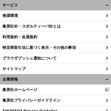
サービス
開
く/
推奨環境
閉
じ
集英社ID・スポルティーバIDとは
る
利用規約・会員規約
特定商取引法に基づく表示・その他の事項
ブラウザプッシュ通知について
サイトマップ
企業情報
開
く/
集英社ホームページ
新
閉
し
じ
集英社プライバシーガイドライン
い
る
ウ
SHUEISHA Privacy Guideline