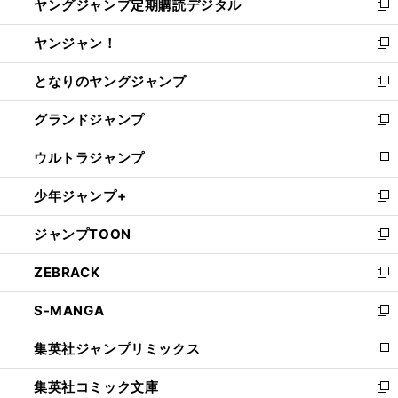
ヤングジャンプ定期購読デジタル
く
で
ド
い
新
開
ウ
ウ
し
ヤンジャン！
く
で
ィ
い
新
開
ン
ウ
し
となりのヤングジャンプ
く
ド
ィ
い
新
ウ
ン
ウ
し
グランドジャンプ
で
ド
ィ
い
新
開
ウ
ン
ウ
し
ウルトラジャンプ
く
で
ド
ィ
い
新
開
ウ
ン
ウ
し
少年ジャンプ+
く
で
ド
ィ
い
新
開
ウ
ン
ウ
し
ジャンプTOON
く
で
ド
ィ
い
新
開
ウ
ン
ウ
し
ZEBRACK
く
で
ド
ィ
い
新
開
ウ
ン
ウ
し
S-MANGA
く
で
ド
ィ
い
新
開
ウ
ン
ウ
し
集英社ジャンプリミックス
く
で
ド
ィ
い
新
開
ウ
ン
ウ
し
集英社コミック文庫
く
で
ド
ィ
い
新