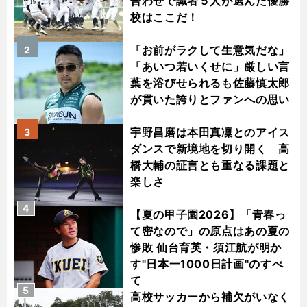
合わせで識者５人が選んだ優勝
校はここだ！
「お前がラクして生意気だな」
2
「あいつ若いくせに」厳しい言
葉を浴びせられるも佐藤慎太郎
が貫いた誇りとファンへの思い
宇野昌磨は本田真凜とのアイス
3
ダンスで新境地を切り開く 高
橋大輔の証言とも重なる課題と
楽しさ
4
【夏の甲子園2026】「青春っ
て密なので」の原点はあの夏の
惨敗 仙台育英・須江航が明か
す"日本一1000日計画"のすべ
て
5
高校サッカーから補欠がいなく