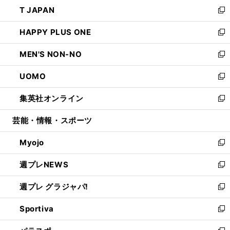
ウ
し
T JAPAN
く
で
ド
ィ
い
新
開
ウ
ン
ウ
し
HAPPY PLUS ONE
く
で
ド
ィ
い
新
開
ウ
ン
ウ
し
MEN'S NON-NO
く
で
ド
ィ
い
新
開
ウ
ン
ウ
し
UOMO
く
で
ド
ィ
い
新
開
ウ
ン
ウ
し
集英社オンライン
く
で
ド
ィ
い
新
開
ウ
ン
ウ
し
芸能・情報・スポーツ
く
で
ド
ィ
い
開
ウ
ン
ウ
Myojo
く
で
ド
ィ
新
開
ウ
ン
し
週プレNEWS
く
で
ド
い
新
開
ウ
ウ
し
週プレ グラジャパ!
く
で
ィ
い
新
開
ン
ウ
し
Sportiva
く
ド
ィ
い
新
ウ
ン
ウ
し