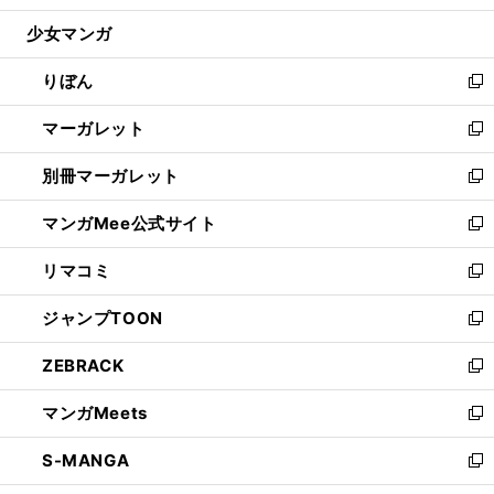
開
ウ
ン
ウ
し
少女マンガ
く
で
ド
ィ
い
開
ウ
ン
ウ
りぼん
く
で
ド
ィ
新
開
ウ
ン
し
マーガレット
く
で
ド
い
新
開
ウ
ウ
し
別冊マーガレット
く
で
ィ
い
新
開
ン
ウ
し
マンガMee公式サイト
く
ド
ィ
い
新
ウ
ン
ウ
し
リマコミ
で
ド
ィ
い
新
開
ウ
ン
ウ
し
ジャンプTOON
く
で
ド
ィ
い
新
開
ウ
ン
ウ
し
ZEBRACK
く
で
ド
ィ
い
新
開
ウ
ン
ウ
し
マンガMeets
く
で
ド
ィ
い
新
開
ウ
ン
ウ
し
S-MANGA
く
で
ド
ィ
い
新
開
ウ
ン
ウ
し