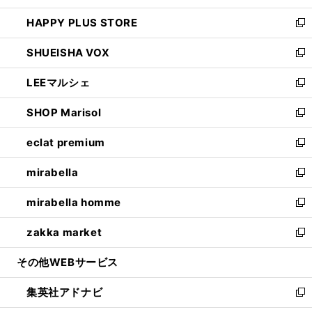
ン
ウ
し
HAPPY PLUS STORE
ド
ィ
い
新
ウ
ン
ウ
し
SHUEISHA VOX
で
ド
ィ
い
新
開
ウ
ン
ウ
し
LEEマルシェ
く
で
ド
ィ
い
新
開
ウ
ン
ウ
し
SHOP Marisol
く
で
ド
ィ
い
新
開
ウ
ン
ウ
し
eclat premium
く
で
ド
ィ
い
新
開
ウ
ン
ウ
し
mirabella
く
で
ド
ィ
い
新
開
ウ
ン
ウ
し
mirabella homme
く
で
ド
ィ
い
新
開
ウ
ン
ウ
し
zakka market
く
で
ド
ィ
い
新
開
ウ
ン
ウ
し
その他WEBサービス
く
で
ド
ィ
い
開
ウ
ン
ウ
集英社アドナビ
く
で
ド
ィ
新
開
ウ
ン
し