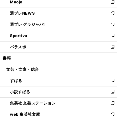
Myojo
く
で
ド
ィ
新
開
ウ
ン
し
週プレNEWS
く
で
ド
い
新
開
ウ
ウ
し
週プレ グラジャパ!
く
で
ィ
い
新
開
ン
ウ
し
Sportiva
く
ド
ィ
い
新
ウ
ン
ウ
し
パラスポ
で
ド
ィ
い
新
開
ウ
ン
ウ
し
書籍
く
で
ド
ィ
い
開
ウ
ン
ウ
文芸・文庫・総合
く
で
ド
ィ
開
ウ
ン
すばる
く
で
ド
新
開
ウ
し
小説すばる
く
で
い
新
開
ウ
し
集英社 文芸ステーション
く
ィ
い
新
ン
ウ
し
web 集英社文庫
ド
ィ
い
新