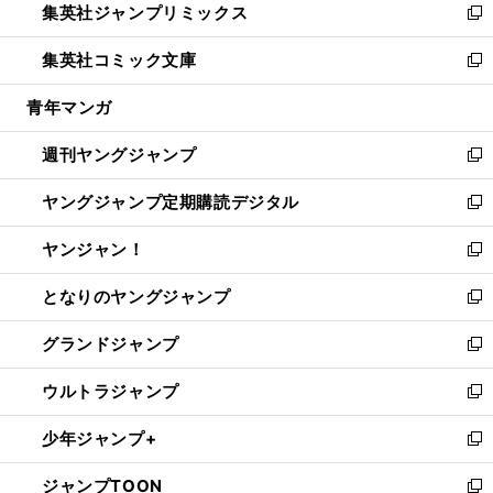
集英社ジャンプリミックス
く
で
ド
ィ
い
新
開
ウ
ン
ウ
し
集英社コミック文庫
く
で
ド
ィ
い
新
開
ウ
ン
ウ
し
青年マンガ
く
で
ド
ィ
い
開
ウ
ン
ウ
週刊ヤングジャンプ
く
で
ド
ィ
新
開
ウ
ン
し
ヤングジャンプ定期購読デジタル
く
で
ド
い
新
開
ウ
ウ
し
ヤンジャン！
く
で
ィ
い
新
開
ン
ウ
し
となりのヤングジャンプ
く
ド
ィ
い
新
ウ
ン
ウ
し
グランドジャンプ
で
ド
ィ
い
新
開
ウ
ン
ウ
し
ウルトラジャンプ
く
で
ド
ィ
い
新
開
ウ
ン
ウ
し
少年ジャンプ+
く
で
ド
ィ
い
新
開
ウ
ン
ウ
し
ジャンプTOON
く
で
ド
ィ
い
新