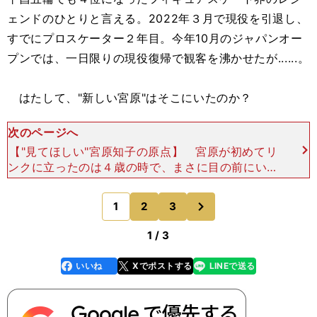
ェンドのひとりと言える。2022年３月で現役を引退し、
すでにプロスケーター２年目。今年10月のジャパンオー
プンでは、一日限りの現役復帰で観客を沸かせたが......。
はたして、"新しい宮原"はそこにいたのか？
次のページへ
【"見てほしい"宮原知子の原点】 宮原が初めてリ
ンクに立ったのは４歳の時で、まさに目の前にいる
子どもたちと同じ年頃だった。ーー目をつむって、
そこに映し出される初めてのスケートの光景を思い
次
1
2
3
のページへ
出してくださ
1 / 3
いいね
Xでポストする
LINEで送る
line
faceboo
x
k