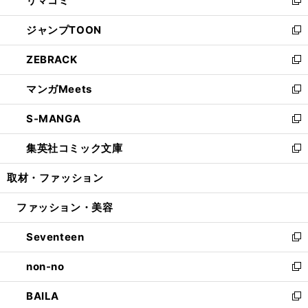
リマコミ
で
ド
ィ
い
新
開
ウ
ン
ウ
し
ジャンプTOON
く
で
ド
ィ
い
新
開
ウ
ン
ウ
し
ZEBRACK
く
で
ド
ィ
い
新
開
ウ
ン
ウ
し
マンガMeets
く
で
ド
ィ
い
新
開
ウ
ン
ウ
し
S-MANGA
く
で
ド
ィ
い
新
開
ウ
ン
ウ
し
集英社コミック文庫
く
で
ド
ィ
い
新
開
ウ
ン
ウ
し
取材・ファッション
く
で
ド
ィ
い
開
ウ
ン
ウ
ファッション・美容
く
で
ド
ィ
開
ウ
ン
Seventeen
く
で
ド
新
開
ウ
し
non-no
く
で
い
新
開
ウ
し
BAILA
く
ィ
い
新