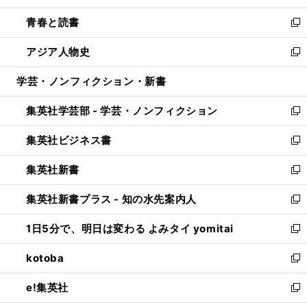
ウ
ン
ウ
し
青春と読書
で
ド
ィ
い
新
開
ウ
ン
ウ
し
アジア人物史
く
で
ド
ィ
い
新
開
ウ
ン
ウ
し
学芸・ノンフィクション・新書
く
で
ド
ィ
い
開
ウ
ン
ウ
集英社学芸部 - 学芸・ノンフィクション
く
で
ド
ィ
新
開
ウ
ン
し
集英社ビジネス書
く
で
ド
い
新
開
ウ
ウ
し
集英社新書
く
で
ィ
い
新
開
ン
ウ
し
集英社新書プラス - 知の水先案内人
く
ド
ィ
い
新
ウ
ン
ウ
し
1日5分で、明日は変わる よみタイ yomitai
で
ド
ィ
い
新
開
ウ
ン
ウ
し
kotoba
く
で
ド
ィ
い
新
開
ウ
ン
ウ
し
e!集英社
く
で
ド
ィ
い
新
開
ウ
ン
ウ
し