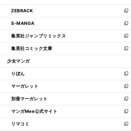
開
ウ
ン
ウ
し
ZEBRACK
く
で
ド
ィ
い
新
開
ウ
ン
ウ
し
S-MANGA
く
で
ド
ィ
い
新
開
ウ
ン
ウ
し
集英社ジャンプリミックス
く
で
ド
ィ
い
新
開
ウ
ン
ウ
し
集英社コミック文庫
く
で
ド
ィ
い
新
開
ウ
ン
ウ
し
少女マンガ
く
で
ド
ィ
い
開
ウ
ン
ウ
りぼん
く
で
ド
ィ
新
開
ウ
ン
し
マーガレット
く
で
ド
い
新
開
ウ
ウ
し
別冊マーガレット
く
で
ィ
い
新
開
ン
ウ
し
マンガMee公式サイト
く
ド
ィ
い
新
ウ
ン
ウ
し
リマコミ
で
ド
ィ
い
新
開
ウ
ン
ウ