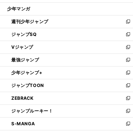
ウ
じ
少年マンガ
で
る
開
週刊少年ジャンプ
く
新
し
ジャンプSQ
い
新
ウ
し
Vジャンプ
ィ
い
新
ン
ウ
し
最強ジャンプ
ド
ィ
い
新
ウ
ン
ウ
し
少年ジャンプ+
で
ド
ィ
い
新
開
ウ
ン
ウ
し
ジャンプTOON
く
で
ド
ィ
い
新
開
ウ
ン
ウ
し
ZEBRACK
く
で
ド
ィ
い
新
開
ウ
ン
ウ
し
ジャンプルーキー！
く
で
ド
ィ
い
新
開
ウ
ン
ウ
し
S-MANGA
く
で
ド
ィ
い
新
開
ウ
ン
ウ
し