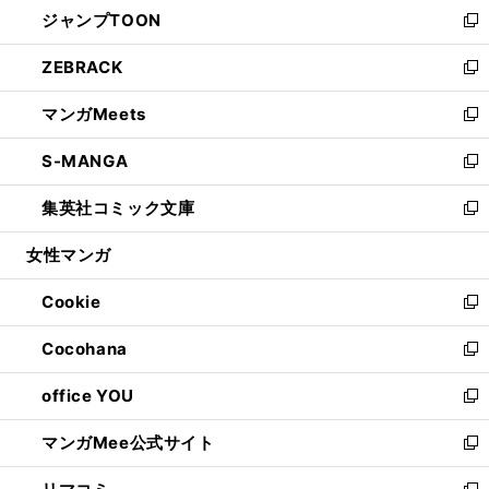
し
ジャンプTOON
く
で
ド
ィ
い
新
開
ウ
ン
ウ
し
ZEBRACK
く
で
ド
ィ
い
新
開
ウ
ン
ウ
し
マンガMeets
く
で
ド
ィ
い
新
開
ウ
ン
ウ
し
S-MANGA
く
で
ド
ィ
い
新
開
ウ
ン
ウ
し
集英社コミック文庫
く
で
ド
ィ
い
新
開
ウ
ン
ウ
し
女性マンガ
く
で
ド
ィ
い
開
ウ
ン
ウ
Cookie
く
で
ド
ィ
新
開
ウ
ン
し
Cocohana
く
で
ド
い
新
開
ウ
ウ
し
office YOU
く
で
ィ
い
新
開
ン
ウ
し
マンガMee公式サイト
く
ド
ィ
い
新
ウ
ン
ウ
し