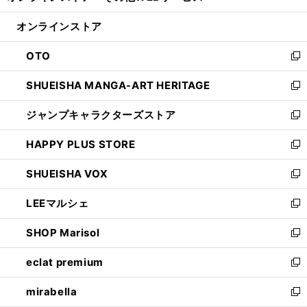
開
ン
ウ
オンラインストア
く
ド
ィ
ウ
ン
OTO
で
ド
新
開
ウ
し
SHUEISHA MANGA-ART HERITAGE
く
で
い
新
開
ウ
し
ジャンプキャラクターズストア
く
ィ
い
新
ン
ウ
し
HAPPY PLUS STORE
ド
ィ
い
新
ウ
ン
ウ
し
SHUEISHA VOX
で
ド
ィ
い
新
開
ウ
ン
ウ
し
LEEマルシェ
く
で
ド
ィ
い
新
開
ウ
ン
ウ
し
SHOP Marisol
く
で
ド
ィ
い
新
開
ウ
ン
ウ
し
eclat premium
く
で
ド
ィ
い
新
開
ウ
ン
ウ
し
mirabella
く
で
ド
ィ
い
新
開
ウ