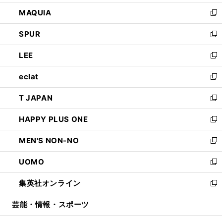
ン
ウ
し
MAQUIA
ド
ィ
い
新
ウ
ン
ウ
し
SPUR
で
ド
ィ
い
新
開
ウ
ン
ウ
し
LEE
く
で
ド
ィ
い
新
開
ウ
ン
ウ
し
eclat
く
で
ド
ィ
い
新
開
ウ
ン
ウ
し
T JAPAN
く
で
ド
ィ
い
新
開
ウ
ン
ウ
し
HAPPY PLUS ONE
く
で
ド
ィ
い
新
開
ウ
ン
ウ
し
MEN'S NON-NO
く
で
ド
ィ
い
新
開
ウ
ン
ウ
し
UOMO
く
で
ド
ィ
い
新
開
ウ
ン
ウ
し
集英社オンライン
く
で
ド
ィ
い
新
開
ウ
ン
ウ
し
芸能・情報・スポーツ
く
で
ド
ィ
い
開
ウ
ン
ウ