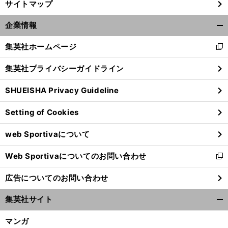
サイトマップ
企業情報
開
く/
集英社ホームページ
新
閉
し
じ
集英社プライバシーガイドライン
い
る
ウ
SHUEISHA Privacy Guideline
ィ
ン
Setting of Cookies
ド
ウ
web Sportivaについて
で
開
Web Sportivaについてのお問い合わせ
く
新
し
広告についてのお問い合わせ
い
ウ
集英社サイト
ィ
開
ン
く/
マンガ
ド
閉