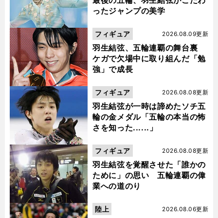
最後の五輪、羽生結弦がこだわ
ったジャンプの美学
フィギュア
2026.08.09更新
羽生結弦、五輪連覇の舞台裏
ケガで欠場中に取り組んだ「勉
強」で成長
フィギュア
2026.08.08更新
羽生結弦が一時は諦めたソチ五
輪の金メダル「五輪の本当の怖
さを知った......」
フィギュア
2026.08.08更新
羽生結弦を覚醒させた「誰かの
ために」の思い 五輪連覇の偉
業への道のり
陸上
2026.08.06更新