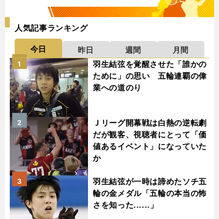
人気記事ランキング
今日
昨日
週間
月間
羽生結弦を覚醒させた「誰かの
1
ために」の思い 五輪連覇の偉
業への道のり
Ｊリーグ開幕戦は白熱の逆転劇
2
だが観客、視聴者にとって「価
値あるイベント」になっていた
か
羽生結弦が一時は諦めたソチ五
3
輪の金メダル「五輪の本当の怖
さを知った......」