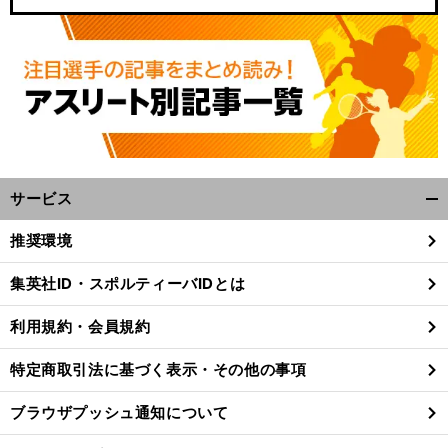
、
前
へ
サービス
開
く/
推奨環境
閉
じ
集英社ID・スポルティーバIDとは
る
利用規約・会員規約
特定商取引法に基づく表示・その他の事項
ブラウザプッシュ通知について