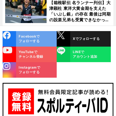
【箱根駅伝 名ランナー列伝】大
津顕杜 東洋大黄金期を支えた
「いぶし銀」の存在 最後は同期
の設楽兄弟も受賞できなかった
金栗杯に輝く
cebo
X
Facebookで
Xでフォローする
ok
フォローする
uTube
LINE
YouTubeで
LINEで
チャンネル登録
アカウント追加
stagra
Instagramで
m
フォローする