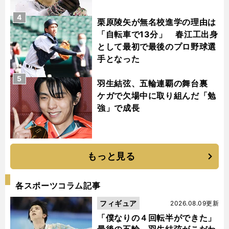
4
栗原陵矢が無名校進学の理由は
「自転車で13分」 春江工出身
として最初で最後のプロ野球選
手となった
5
羽生結弦、五輪連覇の舞台裏
ケガで欠場中に取り組んだ「勉
強」で成長
もっと見る
各スポーツコラム記事
フィギュア
2026.08.09更新
「僕なりの４回転半ができた」