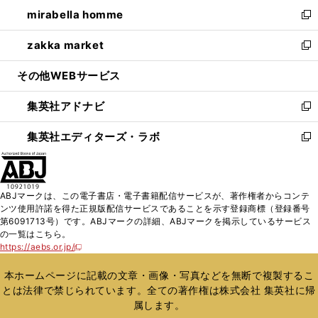
ン
ウ
し
mirabella homme
く
で
ド
ィ
い
新
開
ウ
ン
ウ
し
zakka market
く
で
ド
ィ
い
新
開
ウ
ン
ウ
し
その他WEBサービス
く
で
ド
ィ
い
開
ウ
ン
ウ
集英社アドナビ
く
で
ド
ィ
新
開
ウ
ン
し
集英社エディターズ・ラボ
く
で
ド
い
新
開
ウ
ウ
し
く
で
ィ
い
開
ン
ウ
ABJマークは、この電子書店・電子書籍配信サービスが、著作権者からコンテ
く
ド
ィ
ンツ使用許諾を得た正規版配信サービスであることを示す登録商標（登録番号
ウ
ン
第6091713号）です。ABJマークの詳細、ABJマークを掲示しているサービス
で
ド
の一覧はこちら。
開
ウ
https://aebs.or.jp/
新
く
で
し
い
開
本ホームページに記載の文章・画像・写真などを無断で複製するこ
ウ
く
とは法律で禁じられています。全ての著作権は株式会社 集英社に帰
ィ
属します。
ン
ド