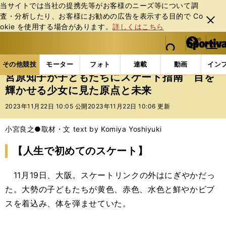
当サイトでは当社の提携先等がお客様のニーズ等について調
査・分析したり、お客様にお勧めの広告を表⽰する⽬的で Co
閉じ
okie を使⽤する場合があります。
詳しくはこちら
る
マイペ
web Sportiva (webスポルティーバ)
検索
メニュ
we
ー
その他競技の記事一覧
フィギュア
宮原知子が子ど
b
ジ
その他競技
モーター
フォト
連載
動画
イン
ス
宮原知子が子どもたちにスケート指南 目を
ポ
輝かせる少女に見た原点と未来
ル
テ
2023年11月22日 10:05 公開
2023年11月22日 10:06 更新
ィ
ー
小宮良之●取材・文 text by Komiya Yoshiyuki
バ
【人生で初めてのスケート】
11月19日、大阪。スケートリンクの外はにぎやかだっ
た。大勢の子どもたちが黄色、赤色、水色と鮮やかビブ
スを着込み、体を弾ませていた。