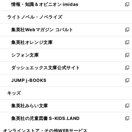
情報・知識＆オピニオン imidas
く
で
ド
ィ
い
新
開
ウ
ン
ウ
し
ライトノベル・ノベライズ
く
で
ド
ィ
い
開
ウ
ン
ウ
集英社Webマガジン コバルト
く
で
ド
ィ
新
開
ウ
ン
し
集英社オレンジ文庫
く
で
ド
い
新
開
ウ
ウ
し
シフォン文庫
く
で
ィ
い
新
開
ン
ウ
し
ダッシュエックス文庫公式サイト
く
ド
ィ
い
新
ウ
ン
ウ
し
JUMP j-BOOKS
で
ド
ィ
い
新
開
ウ
ン
ウ
し
キッズ
く
で
ド
ィ
い
開
ウ
ン
ウ
集英社みらい文庫
く
で
ド
ィ
新
開
ウ
ン
し
集英社の児童図書 S-KIDS.LAND
く
で
ド
い
新
開
ウ
ウ
し
オンラインストア・
その他WEBサービス
く
で
ィ
い