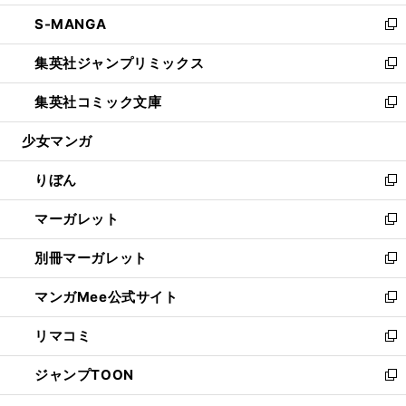
開
ウ
ン
ウ
し
S-MANGA
く
で
ド
ィ
い
新
開
ウ
ン
ウ
し
集英社ジャンプリミックス
く
で
ド
ィ
い
新
開
ウ
ン
ウ
し
集英社コミック文庫
く
で
ド
ィ
い
新
開
ウ
ン
ウ
し
少女マンガ
く
で
ド
ィ
い
開
ウ
ン
ウ
りぼん
く
で
ド
ィ
新
開
ウ
ン
し
マーガレット
く
で
ド
い
新
開
ウ
ウ
し
別冊マーガレット
く
で
ィ
い
新
開
ン
ウ
し
マンガMee公式サイト
く
ド
ィ
い
新
ウ
ン
ウ
し
リマコミ
で
ド
ィ
い
新
開
ウ
ン
ウ
し
ジャンプTOON
く
で
ド
ィ
い
新
開
ウ
ン
ウ
し