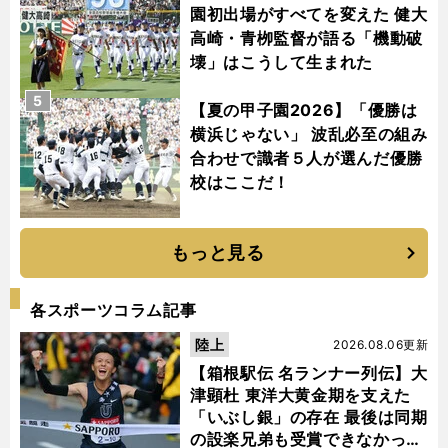
園初出場がすべてを変えた 健大
高崎・青栁監督が語る「機動破
壊」はこうして生まれた
5
【夏の甲子園2026】「優勝は
横浜じゃない」 波乱必至の組み
合わせで識者５人が選んだ優勝
校はここだ！
もっと見る
各スポーツコラム記事
陸上
2026.08.06更新
【箱根駅伝 名ランナー列伝】大
津顕杜 東洋大黄金期を支えた
「いぶし銀」の存在 最後は同期
の設楽兄弟も受賞できなかった