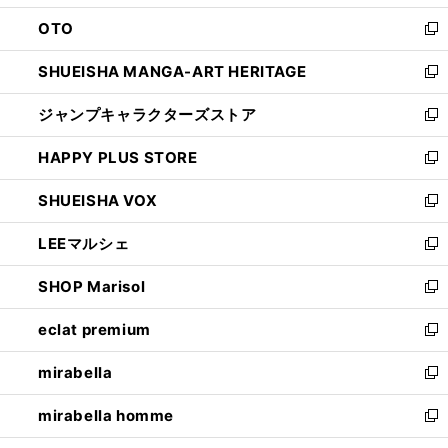
ウ
ン
OTO
で
ド
新
開
ウ
し
SHUEISHA MANGA-ART HERITAGE
く
で
い
新
開
ウ
し
ジャンプキャラクターズストア
く
ィ
い
新
ン
ウ
し
HAPPY PLUS STORE
ド
ィ
い
新
ウ
ン
ウ
し
SHUEISHA VOX
で
ド
ィ
い
新
開
ウ
ン
ウ
し
LEEマルシェ
く
で
ド
ィ
い
新
開
ウ
ン
ウ
し
SHOP Marisol
く
で
ド
ィ
い
新
開
ウ
ン
ウ
し
eclat premium
く
で
ド
ィ
い
新
開
ウ
ン
ウ
し
mirabella
く
で
ド
ィ
い
新
開
ウ
ン
ウ
し
mirabella homme
く
で
ド
ィ
い
新
開
ウ
ン
ウ
し