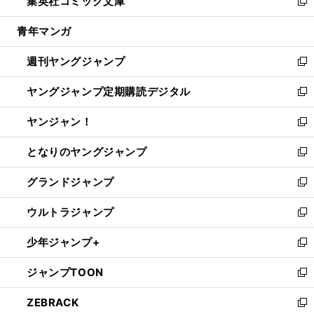
集英社コミック文庫
く
で
ド
ィ
い
新
開
ウ
ン
ウ
し
青年マンガ
く
で
ド
ィ
い
開
ウ
ン
ウ
週刊ヤングジャンプ
く
で
ド
ィ
新
開
ウ
ン
し
ヤングジャンプ定期購読デジタル
く
で
ド
い
新
開
ウ
ウ
し
ヤンジャン！
く
で
ィ
い
新
開
ン
ウ
し
となりのヤングジャンプ
く
ド
ィ
い
新
ウ
ン
ウ
し
グランドジャンプ
で
ド
ィ
い
新
開
ウ
ン
ウ
し
ウルトラジャンプ
く
で
ド
ィ
い
新
開
ウ
ン
ウ
し
少年ジャンプ+
く
で
ド
ィ
い
新
開
ウ
ン
ウ
し
ジャンプTOON
く
で
ド
ィ
い
新
開
ウ
ン
ウ
し
ZEBRACK
く
で
ド
ィ
い
新