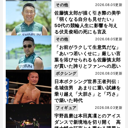
金栗杯に輝く
その他
2026.08.05更新
佐藤慎太郎が描く引き際の美学
「弱くなる自分も見せたい」
50代の競輪人生に影響を与え
る伏見俊昭の死にも言及
その他
2026.08.05更新
「お前がラクして生意気だな」
「あいつ若いくせに」厳しい言
葉を浴びせられるも佐藤慎太郎
が貫いた誇りとファンへの思い
ボクシング
2026.08.05更新
日本ボクシング世界王者列伝：
名城信男 あまりに重い試練を
乗り越え「大胆さ」と「巧さ」
で築いた時代
フィギュア
2026.08.03更新
宇野昌磨は本田真凜とのアイス
ダンスで新境地を切り開く 高