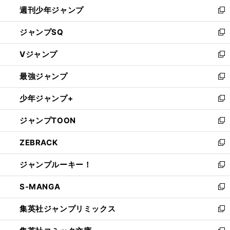
週刊少年ジャンプ
く
新
し
ジャンプSQ
い
新
ウ
し
Vジャンプ
ィ
い
新
ン
ウ
し
最強ジャンプ
ド
ィ
い
新
ウ
ン
ウ
し
少年ジャンプ+
で
ド
ィ
い
新
開
ウ
ン
ウ
し
ジャンプTOON
く
で
ド
ィ
い
新
開
ウ
ン
ウ
し
ZEBRACK
く
で
ド
ィ
い
新
開
ウ
ン
ウ
し
ジャンプルーキー！
く
で
ド
ィ
い
新
開
ウ
ン
ウ
し
S-MANGA
く
で
ド
ィ
い
新
開
ウ
ン
ウ
し
集英社ジャンプリミックス
く
で
ド
ィ
い
新
開
ウ
ン
ウ
し