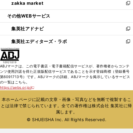
zakka market
く
で
ド
ィ
い
新
開
ウ
ン
ウ
し
その他WEBサービス
く
で
ド
ィ
い
開
ウ
ン
ウ
集英社アドナビ
く
で
ド
ィ
新
開
ウ
ン
し
集英社エディターズ・ラボ
く
で
ド
い
新
開
ウ
ウ
し
く
で
ィ
い
開
ン
ウ
ABJマークは、この電子書店・電子書籍配信サービスが、著作権者からコンテ
く
ド
ィ
ンツ使用許諾を得た正規版配信サービスであることを示す登録商標（登録番号
ウ
ン
第6091713号）です。ABJマークの詳細、ABJマークを掲示しているサービス
で
ド
の一覧はこちら。
開
ウ
https://aebs.or.jp/
新
く
で
し
い
開
本ホームページに記載の文章・画像・写真などを無断で複製するこ
ウ
く
とは法律で禁じられています。全ての著作権は株式会社 集英社に帰
ィ
属します。
ン
ド
© SHUEISHA Inc. All Rights Reserved.
ウ
で
開