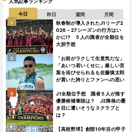
人気記事ランキング
今日
昨日
週間
月間
秋春制が導入されたJ1リーグ2
1
026－27シーズンの行方はい
かに!? ５人の識者が全順位を
大胆予想
「お前がラクして生意気だな」
2
「あいつ若いくせに」厳しい言
葉を浴びせられるも佐藤慎太郎
が貫いた誇りとファンへの思い
J1全順位予想 識者５人が推す
3
優勝候補筆頭は？ J2降格の憂
き目に遭いそうな３クラブと
は？
4
【高校野球】創部10年目の甲子