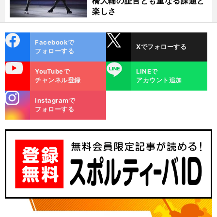
橋大輔の証言とも重なる課題と
楽しさ
cebo
X
Facebookで
Xでフォローする
ok
フォローする
uTube
LINE
YouTubeで
LINEで
チャンネル登録
アカウント追加
stagra
Instagramで
m
フォローする
得
、
、
.
.
.
敗
」