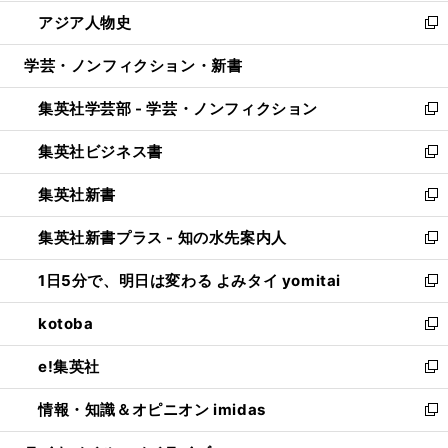
開
ウ
ン
ウ
し
アジア人物史
く
で
ド
ィ
い
新
開
ウ
ン
ウ
し
学芸・ノンフィクション・新書
く
で
ド
ィ
い
開
ウ
ン
ウ
集英社学芸部 - 学芸・ノンフィクション
く
で
ド
ィ
新
開
ウ
ン
し
集英社ビジネス書
く
で
ド
い
新
開
ウ
ウ
し
集英社新書
く
で
ィ
い
新
開
ン
ウ
し
集英社新書プラス - 知の水先案内人
く
ド
ィ
い
新
ウ
ン
ウ
し
1日5分で、明日は変わる よみタイ yomitai
で
ド
ィ
い
新
開
ウ
ン
ウ
し
kotoba
く
で
ド
ィ
い
新
開
ウ
ン
ウ
し
e!集英社
く
で
ド
ィ
い
新
開
ウ
ン
ウ
し
情報・知識＆オピニオン imidas
く
で
ド
ィ
い
新
開
ウ
ン
ウ
し