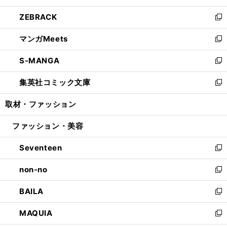
開
ウ
ン
ウ
し
ZEBRACK
く
で
ド
ィ
い
新
開
ウ
ン
ウ
し
マンガMeets
く
で
ド
ィ
い
新
開
ウ
ン
ウ
し
S-MANGA
く
で
ド
ィ
い
新
開
ウ
ン
ウ
し
集英社コミック文庫
く
で
ド
ィ
い
新
開
ウ
ン
ウ
し
取材・ファッション
く
で
ド
ィ
い
開
ウ
ン
ウ
ファッション・美容
く
で
ド
ィ
開
ウ
ン
Seventeen
く
で
ド
新
開
ウ
し
non-no
く
で
い
新
開
ウ
し
BAILA
く
ィ
い
新
ン
ウ
し
MAQUIA
ド
ィ
い
新
ウ
ン
ウ
し