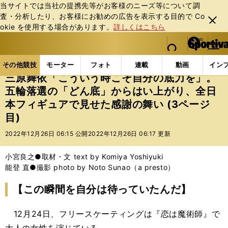
当サイトでは当社の提携先等がお客様のニーズ等について調
査・分析したり、お客様にお勧めの広告を表⽰する⽬的で Co
閉じ
okie を使⽤する場合があります。
詳しくはこちら
る
マイペ
web Sportiva (webスポルティーバ)
検索
メニュ
we
ー
その他競技の記事一覧
フィギュア
三原舞依「こう
b
ジ
その他競技
モーター
フォト
連載
動画
イン
ス
三原舞依「こういう時こそ自分の底力を」。
ポ
五輪落選の「どん底」からはい上がり、全日
ル
本フィギュアで見せた感謝の舞い (3ページ
テ
ィ
目)
ー
2022年12月26日 06:15 公開
2022年12月26日 06:17 更新
バ
小宮良之●取材・文 text by Komiya Yoshiyuki
能登 直●撮影 photo by Noto Sunao（a presto）
【この瞬間を自分は待っていたんだ】
12月24日、フリースケーティングは『恋は魔術師』で