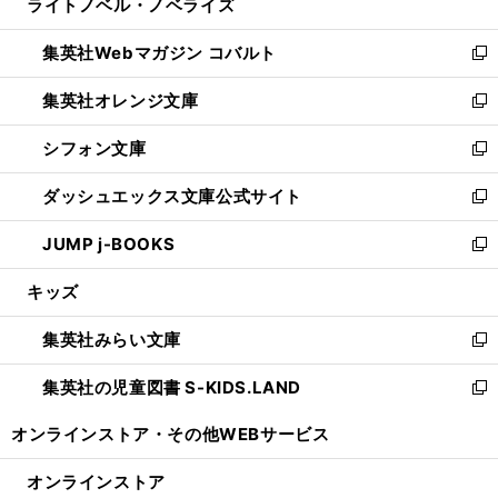
ライトノベル・ノベライズ
く
で
ド
ィ
い
開
ウ
ン
ウ
集英社Webマガジン コバルト
く
で
ド
ィ
新
開
ウ
ン
し
集英社オレンジ文庫
く
で
ド
い
新
開
ウ
ウ
し
シフォン文庫
く
で
ィ
い
新
開
ン
ウ
し
ダッシュエックス文庫公式サイト
く
ド
ィ
い
新
ウ
ン
ウ
し
JUMP j-BOOKS
で
ド
ィ
い
新
開
ウ
ン
ウ
し
キッズ
く
で
ド
ィ
い
開
ウ
ン
ウ
集英社みらい文庫
く
で
ド
ィ
新
開
ウ
ン
し
集英社の児童図書 S-KIDS.LAND
く
で
ド
い
新
開
ウ
ウ
し
オンラインストア・
その他WEBサービス
く
で
ィ
い
開
ン
ウ
オンラインストア
く
ド
ィ