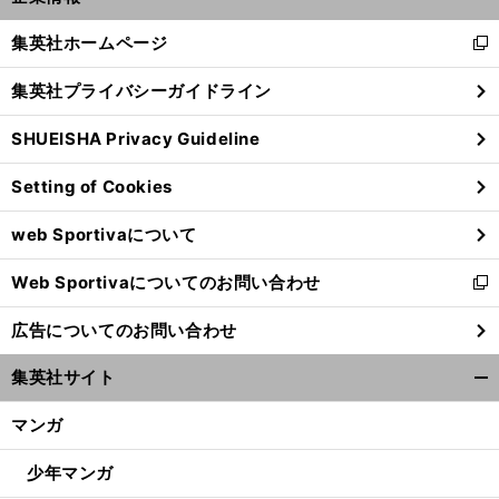
開
く/
集英社ホームページ
新
閉
し
じ
集英社プライバシーガイドライン
い
る
ウ
SHUEISHA Privacy Guideline
ィ
ン
Setting of Cookies
ド
ウ
web Sportivaについて
で
開
Web Sportivaについてのお問い合わせ
く
新
し
広告についてのお問い合わせ
い
ウ
集英社サイト
ィ
開
ン
く/
マンガ
ド
閉
ウ
じ
少年マンガ
で
る
開