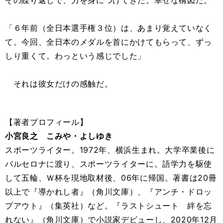
その繰り返しで、力を身につけてきた。幸せな構図だ。
「６年前（全日本選手権３位）は、あまり覚えていなく
て。今回、全日本のメダルを首にかけてもらって、ずっ
しり重くて。わっという感じでした」
それは彼女だけの感触だ。
【著者プロフィール】
小宮良之 こみや・よしゆき
スポーツライター。1972年、横浜生まれ。大学卒業後に
バルセロナに渡り、スポーツライターに。語学力を駆使
して五輪、Ｗ杯を現地取材後、06年に帰国。著書は20冊
以上で『導かれし者』（角川文庫）、『アンチ・ドロッ
プアウト』（集英社）など。『ラストシュート 絆を忘
れない』（角川文庫）で小説家デビューし、2020年12月