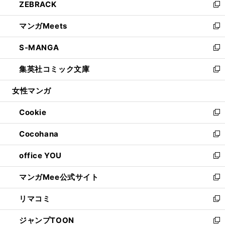
ZEBRACK
く
で
ド
ィ
い
新
開
ウ
ン
ウ
し
マンガMeets
く
で
ド
ィ
い
新
開
ウ
ン
ウ
し
S-MANGA
く
で
ド
ィ
い
新
開
ウ
ン
ウ
し
集英社コミック文庫
く
で
ド
ィ
い
新
開
ウ
ン
ウ
し
女性マンガ
く
で
ド
ィ
い
開
ウ
ン
ウ
Cookie
く
で
ド
ィ
新
開
ウ
ン
し
Cocohana
く
で
ド
い
新
開
ウ
ウ
し
office YOU
く
で
ィ
い
新
開
ン
ウ
し
マンガMee公式サイト
く
ド
ィ
い
新
ウ
ン
ウ
し
リマコミ
で
ド
ィ
い
新
開
ウ
ン
ウ
し
ジャンプTOON
く
で
ド
ィ
い
新