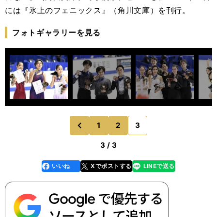
には『氷上のフェニックス』（角川文庫）を刊行。
フォトギャラリーを見る
1
2
3
のページへ
前
3 / 3
いいね
Xでポストする
LINEで送る
line
faceboo
x
k