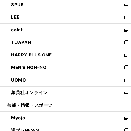
SPUR
で
ド
ィ
い
新
開
ウ
ン
ウ
し
LEE
く
で
ド
ィ
い
新
開
ウ
ン
ウ
し
eclat
く
で
ド
ィ
い
新
開
ウ
ン
ウ
し
T JAPAN
く
で
ド
ィ
い
新
開
ウ
ン
ウ
し
HAPPY PLUS ONE
く
で
ド
ィ
い
新
開
ウ
ン
ウ
し
MEN'S NON-NO
く
で
ド
ィ
い
新
開
ウ
ン
ウ
し
UOMO
く
で
ド
ィ
い
新
開
ウ
ン
ウ
し
集英社オンライン
く
で
ド
ィ
い
新
開
ウ
ン
ウ
し
芸能・情報・スポーツ
く
で
ド
ィ
い
開
ウ
ン
ウ
Myojo
く
で
ド
ィ
新
開
ウ
ン
し
週プレNEWS
く
で
ド