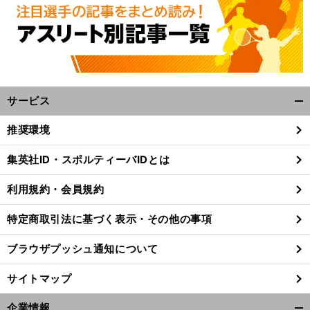
意のジャンプ転倒で涙
体調不良の悔しさ
主役候補の気負い
全日本フィギュア女子で足跡を残した３人の「
れざる者たち
サービス
開
く/
推奨環境
閉
じ
集英社ID・スポルティーバIDとは
る
利用規約・会員規約
特定商取引法に基づく表示・その他の事項
ブラウザプッシュ通知について
サイトマップ
企業情報