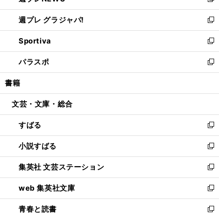
い
新
開
ウ
ウ
し
週プレ グラジャパ!
く
で
ィ
い
新
開
ン
ウ
し
Sportiva
く
ド
ィ
い
新
ウ
ン
ウ
し
パラスポ
で
ド
ィ
い
新
開
ウ
ン
ウ
し
書籍
く
で
ド
ィ
い
開
ウ
ン
ウ
文芸・文庫・総合
く
で
ド
ィ
開
ウ
ン
すばる
く
で
ド
新
開
ウ
し
小説すばる
く
で
い
新
開
ウ
し
集英社 文芸ステーション
く
ィ
い
新
ン
ウ
し
web 集英社文庫
ド
ィ
い
新
ウ
ン
ウ
し
青春と読書
で
ド
ィ
い
新