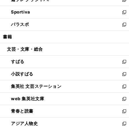
ィ
い
新
開
ン
ウ
し
Sportiva
く
ド
ィ
い
新
ウ
ン
ウ
し
パラスポ
で
ド
ィ
い
新
開
ウ
ン
ウ
し
書籍
く
で
ド
ィ
い
開
ウ
ン
ウ
文芸・文庫・総合
く
で
ド
ィ
開
ウ
ン
すばる
く
で
ド
新
開
ウ
し
小説すばる
く
で
い
新
開
ウ
し
集英社 文芸ステーション
く
ィ
い
新
ン
ウ
し
web 集英社文庫
ド
ィ
い
新
ウ
ン
ウ
し
青春と読書
で
ド
ィ
い
新
開
ウ
ン
ウ
し
アジア人物史
く
で
ド
ィ
い
新