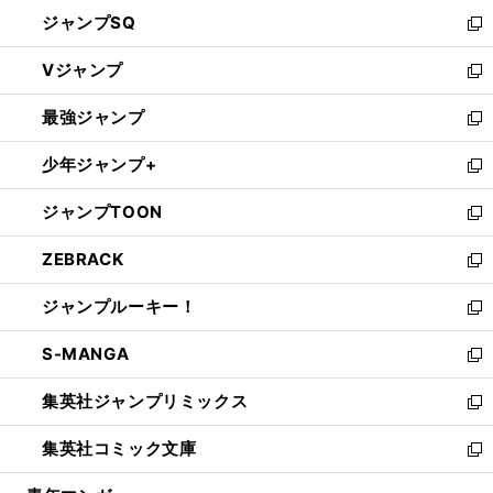
し
ジャンプSQ
い
新
ウ
し
Vジャンプ
ィ
い
新
ン
ウ
し
最強ジャンプ
ド
ィ
い
新
ウ
ン
ウ
し
少年ジャンプ+
で
ド
ィ
い
新
開
ウ
ン
ウ
し
ジャンプTOON
く
で
ド
ィ
い
新
開
ウ
ン
ウ
し
ZEBRACK
く
で
ド
ィ
い
新
開
ウ
ン
ウ
し
ジャンプルーキー！
く
で
ド
ィ
い
新
開
ウ
ン
ウ
し
S-MANGA
く
で
ド
ィ
い
新
開
ウ
ン
ウ
し
集英社ジャンプリミックス
く
で
ド
ィ
い
新
開
ウ
ン
ウ
し
集英社コミック文庫
く
で
ド
ィ
い
新
開
ウ
ン
ウ
し