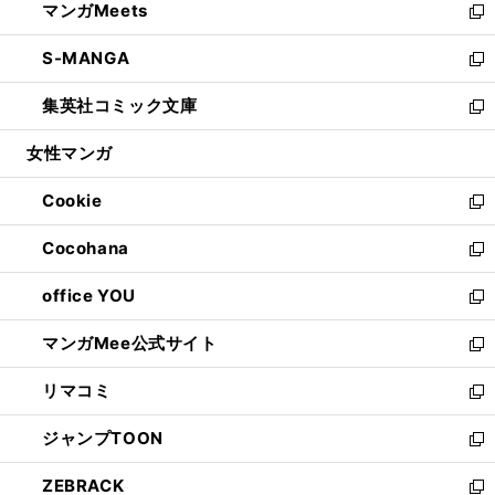
マンガMeets
く
で
ド
ィ
い
新
開
ウ
ン
ウ
し
S-MANGA
く
で
ド
ィ
い
新
開
ウ
ン
ウ
し
集英社コミック文庫
く
で
ド
ィ
い
新
開
ウ
ン
ウ
し
女性マンガ
く
で
ド
ィ
い
開
ウ
ン
ウ
Cookie
く
で
ド
ィ
新
開
ウ
ン
し
Cocohana
く
で
ド
い
新
開
ウ
ウ
し
office YOU
く
で
ィ
い
新
開
ン
ウ
し
マンガMee公式サイト
く
ド
ィ
い
新
ウ
ン
ウ
し
リマコミ
で
ド
ィ
い
新
開
ウ
ン
ウ
し
ジャンプTOON
く
で
ド
ィ
い
新
開
ウ
ン
ウ
し
ZEBRACK
く
で
ド
ィ
い
新