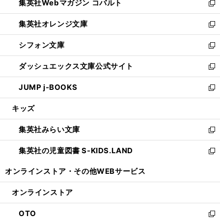
集英社Webマガジン コバルト
く
で
ド
ィ
新
開
ウ
ン
し
集英社オレンジ文庫
く
で
ド
い
新
開
ウ
ウ
し
シフォン文庫
く
で
ィ
い
新
開
ン
ウ
し
ダッシュエックス文庫公式サイト
く
ド
ィ
い
新
ウ
ン
ウ
し
JUMP j-BOOKS
で
ド
ィ
い
新
開
ウ
ン
ウ
し
キッズ
く
で
ド
ィ
い
開
ウ
ン
ウ
集英社みらい文庫
く
で
ド
ィ
新
開
ウ
ン
し
集英社の児童図書 S-KIDS.LAND
く
で
ド
い
新
開
ウ
ウ
し
オンラインストア・
その他WEBサービス
く
で
ィ
い
開
ン
ウ
オンラインストア
く
ド
ィ
ウ
ン
OTO
で
ド
新