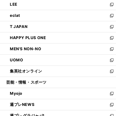
LEE
く
で
ド
ィ
い
新
開
ウ
ン
ウ
し
eclat
く
で
ド
ィ
い
新
開
ウ
ン
ウ
し
T JAPAN
く
で
ド
ィ
い
新
開
ウ
ン
ウ
し
HAPPY PLUS ONE
く
で
ド
ィ
い
新
開
ウ
ン
ウ
し
MEN'S NON-NO
く
で
ド
ィ
い
新
開
ウ
ン
ウ
し
UOMO
く
で
ド
ィ
い
新
開
ウ
ン
ウ
し
集英社オンライン
く
で
ド
ィ
い
新
開
ウ
ン
ウ
し
芸能・情報・スポーツ
く
で
ド
ィ
い
開
ウ
ン
ウ
Myojo
く
で
ド
ィ
新
開
ウ
ン
し
週プレNEWS
く
で
ド
い
新
開
ウ
ウ
し
週プレ グラジャパ!
く
で