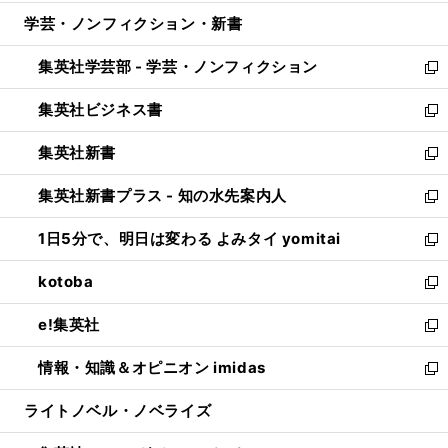
開
ウ
ン
ウ
し
学芸・ノンフィクション・新書
く
で
ド
ィ
い
開
ウ
ン
ウ
集英社学芸部 - 学芸・ノンフィクション
く
で
ド
ィ
新
開
ウ
ン
し
集英社ビジネス書
く
で
ド
い
新
開
ウ
ウ
し
集英社新書
く
で
ィ
い
新
開
ン
ウ
し
集英社新書プラス - 知の水先案内人
く
ド
ィ
い
新
ウ
ン
ウ
し
1日5分で、明日は変わる よみタイ yomitai
で
ド
ィ
い
新
開
ウ
ン
ウ
し
kotoba
く
で
ド
ィ
い
新
開
ウ
ン
ウ
し
e!集英社
く
で
ド
ィ
い
新
開
ウ
ン
ウ
し
情報・知識＆オピニオン imidas
く
で
ド
ィ
い
新
開
ウ
ン
ウ
し
ライトノベル・ノベライズ
く
で
ド
ィ
い
開
ウ
ン
ウ