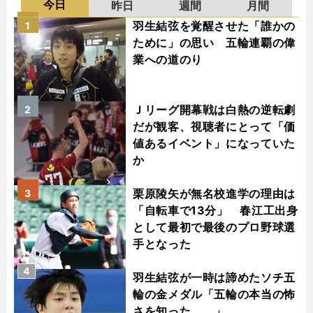
今日
昨日
週間
月間
羽生結弦を覚醒させた「誰かの
1
ために」の思い 五輪連覇の偉
業への道のり
Ｊリーグ開幕戦は白熱の逆転劇
2
だが観客、視聴者にとって「価
値あるイベント」になっていた
か
栗原陵矢が無名校進学の理由は
3
「自転車で13分」 春江工出身
として最初で最後のプロ野球選
手となった
4
羽生結弦が一時は諦めたソチ五
輪の金メダル「五輪の本当の怖
さを知った......」