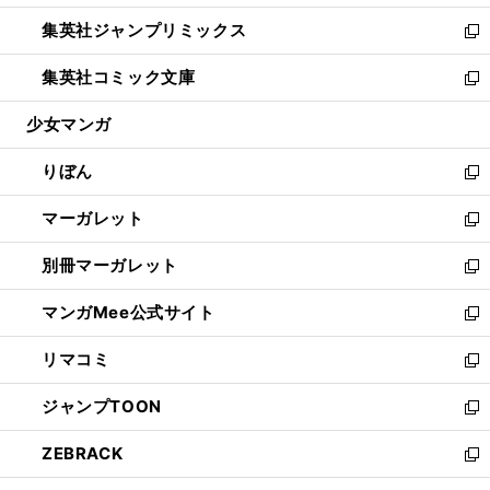
開
ウ
ン
ウ
し
集英社ジャンプリミックス
く
で
ド
ィ
い
新
開
ウ
ン
ウ
し
集英社コミック文庫
く
で
ド
ィ
い
新
開
ウ
ン
ウ
し
少女マンガ
く
で
ド
ィ
い
開
ウ
ン
ウ
りぼん
く
で
ド
ィ
新
開
ウ
ン
し
マーガレット
く
で
ド
い
新
開
ウ
ウ
し
別冊マーガレット
く
で
ィ
い
新
開
ン
ウ
し
マンガMee公式サイト
く
ド
ィ
い
新
ウ
ン
ウ
し
リマコミ
で
ド
ィ
い
新
開
ウ
ン
ウ
し
ジャンプTOON
く
で
ド
ィ
い
新
開
ウ
ン
ウ
し
ZEBRACK
く
で
ド
ィ
い
新
開
ウ
ン
ウ
し