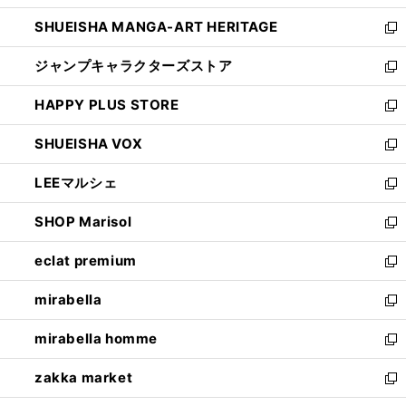
開
ウ
し
SHUEISHA MANGA-ART HERITAGE
く
で
い
新
開
ウ
し
ジャンプキャラクターズストア
く
ィ
い
新
ン
ウ
し
HAPPY PLUS STORE
ド
ィ
い
新
ウ
ン
ウ
し
SHUEISHA VOX
で
ド
ィ
い
新
開
ウ
ン
ウ
し
LEEマルシェ
く
で
ド
ィ
い
新
開
ウ
ン
ウ
し
SHOP Marisol
く
で
ド
ィ
い
新
開
ウ
ン
ウ
し
eclat premium
く
で
ド
ィ
い
新
開
ウ
ン
ウ
し
mirabella
く
で
ド
ィ
い
新
開
ウ
ン
ウ
し
mirabella homme
く
で
ド
ィ
い
新
開
ウ
ン
ウ
し
zakka market
く
で
ド
ィ
い
新
開
ウ
ン
ウ
し