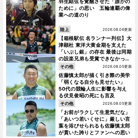
羽生結弦を覚醒させた「誰かの
ために」の思い 五輪連覇の偉
業への道のり
陸上
2026.08.06更新
【箱根駅伝 名ランナー列伝】大
津顕杜 東洋大黄金期を支えた
「いぶし銀」の存在 最後は同期
の設楽兄弟も受賞できなかった
金栗杯に輝く
その他
2026.08.05更新
佐藤慎太郎が描く引き際の美学
「弱くなる自分も見せたい」
50代の競輪人生に影響を与え
る伏見俊昭の死にも言及
その他
2026.08.05更新
「お前がラクして生意気だな」
「あいつ若いくせに」厳しい言
葉を浴びせられるも佐藤慎太郎
が貫いた誇りとファンへの思い