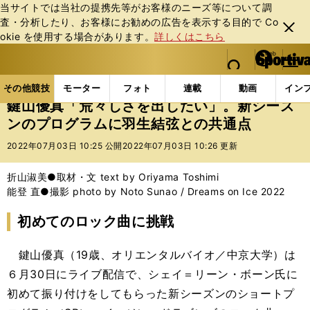
当サイトでは当社の提携先等がお客様のニーズ等について調
査・分析したり、お客様にお勧めの広告を表⽰する⽬的で Co
閉じ
okie を使⽤する場合があります。
詳しくはこちら
る
マイペ
web Sportiva (webスポルティーバ)
検索
メニュ
we
ー
その他競技の記事一覧
フィギュア
鍵山優真「荒々
b
ジ
その他競技
モーター
フォト
連載
動画
イン
ス
鍵山優真「荒々しさを出したい」。新シーズ
ポ
ンのプログラムに羽生結弦との共通点
ル
テ
2022年07月03日 10:25 公開
2022年07月03日 10:26 更新
ィ
ー
折山淑美●取材・文 text by Oriyama Toshimi
バ
能登 直●撮影 photo by Noto Sunao / Dreams on Ice 2022
初めてのロック曲に挑戦
鍵山優真（19歳、オリエンタルバイオ／中京大学）は
６月30日にライブ配信で、シェイ＝リーン・ボーン氏に
初めて振り付けをしてもらった新シーズンのショートプ