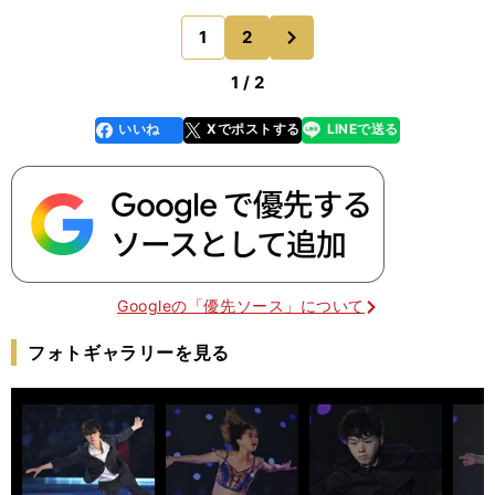
組（中国）や、アイスダンスのガブリエラ・パパダ
次
1
2
のページへ
キス／ギヨーム
1 / 2
いいね
Xでポストする
LINEで送る
line
faceboo
x
k
Googleの「優先ソース」について
フォトギャラリーを見る