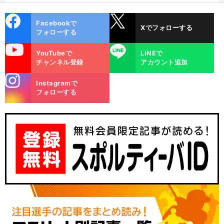
cebo
X
Facebookで
Xでフォローする
ok
フォローする
uTube
LINE
YouTubeで
LINEで
チャンネル登録
アカウント追加
stagra
Instagramで
m
フォローする
。
現
」
自
」
前
へ