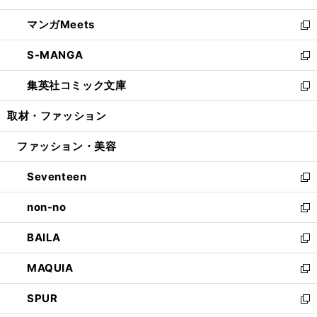
開
ウ
ン
ウ
し
マンガMeets
く
で
ド
ィ
い
新
開
ウ
ン
ウ
し
S-MANGA
く
で
ド
ィ
い
新
開
ウ
ン
ウ
し
集英社コミック文庫
く
で
ド
ィ
い
新
開
ウ
ン
ウ
し
取材・ファッション
く
で
ド
ィ
い
開
ウ
ン
ウ
ファッション・美容
く
で
ド
ィ
開
ウ
ン
Seventeen
く
で
ド
新
開
ウ
し
non-no
く
で
い
新
開
ウ
し
BAILA
く
ィ
い
新
ン
ウ
し
MAQUIA
ド
ィ
い
新
ウ
ン
ウ
し
SPUR
で
ド
ィ
い
新
開
ウ
ン
ウ
し