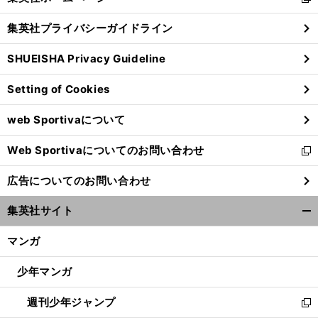
新
閉
し
じ
集英社プライバシーガイドライン
い
る
ウ
SHUEISHA Privacy Guideline
ィ
ン
Setting of Cookies
ド
ウ
web Sportivaについて
で
開
Web Sportivaについてのお問い合わせ
く
新
し
広告についてのお問い合わせ
い
ウ
集英社サイト
ィ
開
ン
く/
マンガ
ド
閉
ウ
じ
少年マンガ
で
る
開
週刊少年ジャンプ
く
新