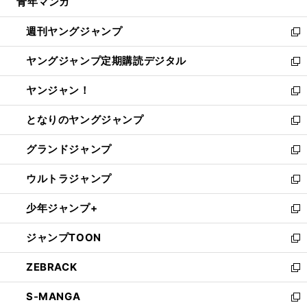
青年マンガ
く
で
ド
ィ
い
開
ウ
ン
ウ
週刊ヤングジャンプ
く
で
ド
ィ
新
開
ウ
ン
し
ヤングジャンプ定期購読デジタル
く
で
ド
い
新
開
ウ
ウ
し
ヤンジャン！
く
で
ィ
い
新
開
ン
ウ
し
となりのヤングジャンプ
く
ド
ィ
い
新
ウ
ン
ウ
し
グランドジャンプ
で
ド
ィ
い
新
開
ウ
ン
ウ
し
ウルトラジャンプ
く
で
ド
ィ
い
新
開
ウ
ン
ウ
し
少年ジャンプ+
く
で
ド
ィ
い
新
開
ウ
ン
ウ
し
ジャンプTOON
く
で
ド
ィ
い
新
開
ウ
ン
ウ
し
ZEBRACK
く
で
ド
ィ
い
新
開
ウ
ン
ウ
し
S-MANGA
く
で
ド
ィ
い
新