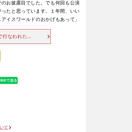
でのお披露目でした。でも何回も公演
がったと思っています。１年間、いい
スアイスワールドのおかげもあって」
ーで行なわれた
Gravity』
ツ上下に白いワ
LINEで送る
ついて