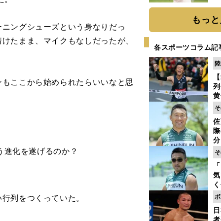
ト
く
もっと
ニングシューズという身なりだっ
着けたまま、マイクもなしだったが、
各スポーツコラム記
陸
【
ンもここから始められたらいいなと思
列
黄
し
そ
期
佐
き
際
く
分
代
う進化を遂げるのか？
そ
与
「
も
気
く
浴
行列をつくっていた。
ボ
太
日
ァ
者