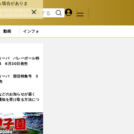
る場合がありま
マイペ
閉じ
検索
メニュ
ー
る
す
ジ
る
動画
インフォ
こはしっかり表現したい」
ィーバ バレーボール特
.4 6月30日発売
ィーバ 部活特集号 3
売
などのお知らせが届く
通知を受け取る方法につ