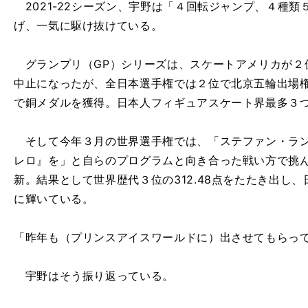
2021-22シーズン、宇野は「４回転ジャンプ、４種
げ、一気に駆け抜けている。
グランプリ（GP）シリーズは、スケートアメリカが２位
中止になったが、全日本選手権では２位で北京五輪出場
で銅メダルを獲得。日本人フィギュアスケート界最多３
そして今年３月の世界選手権では、「ステファン・ラン
レロ』を」と自らのプログラムと向き合った戦い方で挑
新。結果として世界歴代３位の312.48点をたたき出し
に輝いている。
「昨年も（プリンスアイスワールドに）出させてもらっ
宇野はそう振り返っている。
り
」
。
本