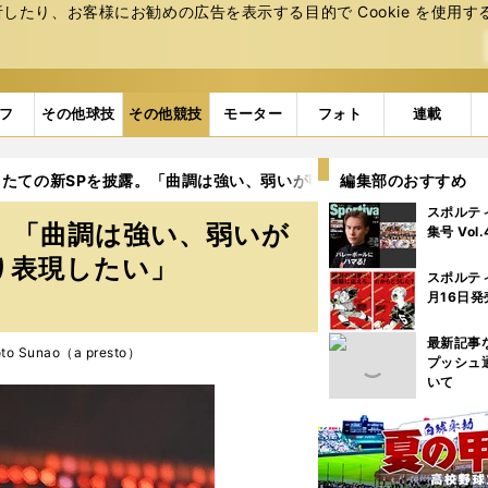
たり、お客様にお勧めの広告を表⽰する⽬的で Cookie を使⽤す
フ
その他球技
その他競技
モーター
フォト
連載
りたての新SPを披露。「曲調は強い、弱いが明確にわかれていて、そ
編集部のおすすめ
スポルテ
。「曲調は強い、弱いが
集号 Vol
り表現したい」
スポルテ
月16日発
最新記事
o Sunao（a presto）
プッシュ
いて