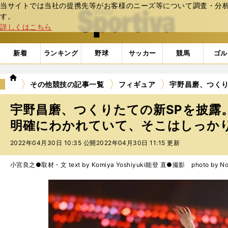
当サイトでは当社の提携先等がお客様のニーズ等について調査・分析し
web Sportiva (webスポルティーバ)
す。
詳しくはこちら
新着
ランキング
野球
サッカー
競馬
ゴル
we
その他競技の記事一覧
フィギュア
宇野昌磨、つく
b
ス
宇野昌磨、つくりたての新SPを披露
ポ
ル
明確にわかれていて、そこはしっか
テ
2022年04月30日 10:35 公開
2022年04月30日 11:15 更新
ィ
ー
バ
小宮良之●取材・文 text by Komiya Yoshiyuki
能登 直●撮影 photo by Not