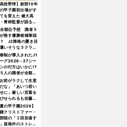
高校野球】創部10年
の甲子園初出場がす
てを変えた 健大高
・青栁監督が語る
機動破壊」はこうし
1全順位予想 識者５
生まれた
が推す優勝候補筆頭
？ J2降格の憂き目
遭いそうな３クラブ
は？
春制が導入されたJ1
ーグ2026－27シー
ンの行方はいかに!?
５人の識者が全順位
大胆予想
お前がラクして生意
だな」「あいつ若い
せに」厳しい言葉を
びせられるも佐藤慎
郎が貫いた誇りとフ
夏の甲子園2026】
ンへの思い
隷クリストファー・
部陸の「２回加速す
」規格外のストレー