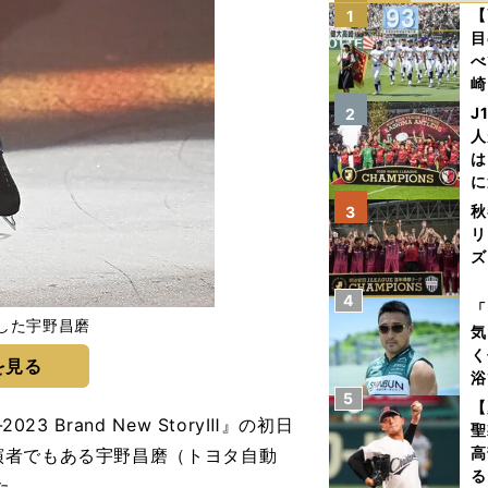
【
1
目
べ
崎
「
J
2
て
人
は
に
と
秋
3
リ
ズ
4
を
「
した宇野昌磨
気
く
を見る
浴
5
太
【
 Brand New StoryⅢ』の初日
ァ
聖
高
演者でもある宇野昌磨（トヨタ自動
る
た。