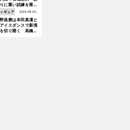
りに重い試練を乗り
え「大胆さ」と「巧
ィギュア
2026.08.03更
」で築いた時代
野昌磨は本田真凜と
新
アイスダンスで新境
を切り開く 高橋大
の証言とも重なる課
と楽しさ
前