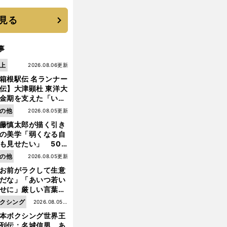
 それでもプロではな
大学進学を選ぶ理由
見る
事
上
2026.08.06更新
箱根駅伝 名ランナー
伝】大津顕杜 東洋大
金期を支えた「いぶ
銀」の存在 最後は同
の他
2026.08.05更新
の設楽兄弟も受賞で
藤慎太郎が描く引き
なかった金栗杯に輝
の美学「弱くなる自
も見せたい」 50
の競輪人生に影響を
の他
2026.08.05更新
える伏見俊昭の死に
お前がラクして生意
言及
だな」「あいつ若い
せに」厳しい言葉を
びせられるも佐藤慎
クシング
2026.08.05更
郎が貫いた誇りとフ
本ボクシング世界王
新
ンへの思い
列伝：名城信男 あ