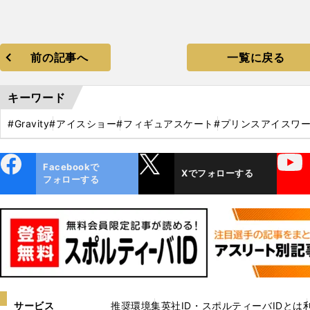
前の記事へ
一覧に戻る
キーワード
#Gravity
#アイスショー
#フィギュアスケート
#プリンスアイスワ
ebo
X
YouTube
Facebookで
Xでフォローする
ok
フォローする
サービス
推奨環境
集英社ID・スポルティーバIDとは