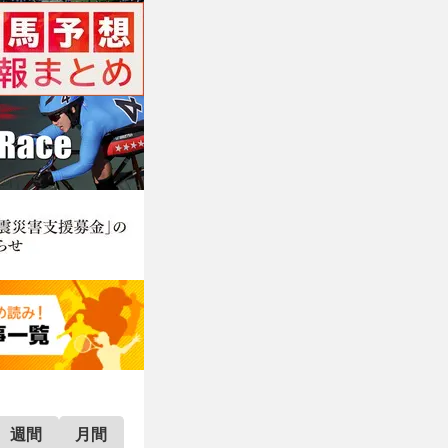
週間
月間