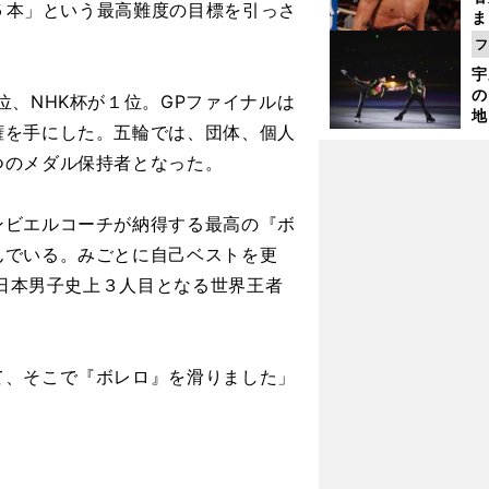
類５本」という最高難度の目標を引っさ
ま
越
フ
さ
宇
の
、NHK杯が１位。GPファイナルは
地
権を手にした。五輪では、団体、個人
輔
題
つのメダル保持者となった。
ビエルコーチが納得する最高の『ボ
んでいる。みごとに自己ベストを更
、日本男子史上３人目となる世界王者
て、そこで『ボレロ』を滑りました」
」