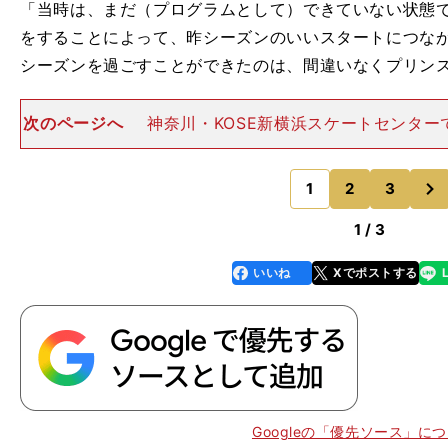
「当時は、まだ（プログラムとして）できていない状態
をすることによって、昨シーズンのいいスタートにつな
シーズンを過ごすことができたのは、間違いなくプリン
次のページへ
神奈川・KOSE新横浜スケートセンタ
この日、宇野はショートプログラム（SP）の新プログラム『
を初披露している。 リンクに現れた宇野は、黒のスー
次
イシャツだっ
1
2
3
のページへ
1 / 3
いいね
Xでポストする
line
faceboo
x
k
Googleの「優先ソース」に