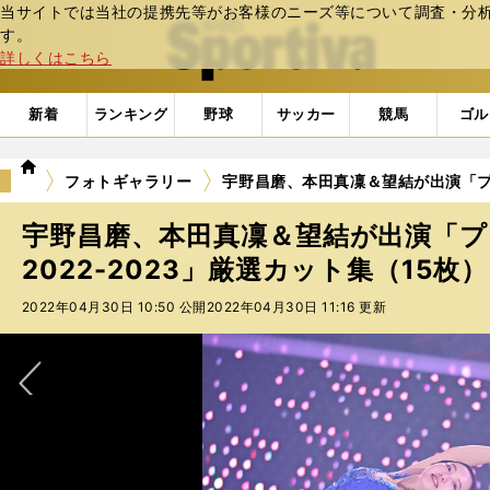
当サイトでは当社の提携先等がお客様のニーズ等について調査・分析し
web Sportiva (webスポルティーバ)
す。
詳しくはこちら
新着
ランキング
野球
サッカー
競馬
ゴル
we
フォトギャラリー
宇野昌磨、本田真凜＆望結が出演「プリン
b
ス
宇野昌磨、本田真凜＆望結が出演「
ポ
ル
2022-2023」厳選カット集（15枚） 
テ
2022年04月30日 10:50 公開
2022年04月30日 11:16 更新
ィ
ー
バ
次へ