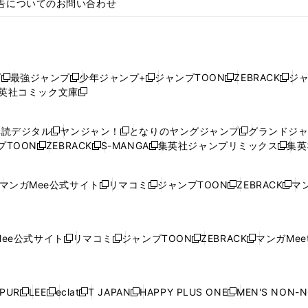
告についてのお問い合わせ
プ
最強ジャンプ
少年ジャンプ+
ジャンプTOON
ZEBRACK
ジ
新
新
新
新
新
英社コミック文庫
し
新
し
し
し
し
い
い
し
い
い
い
ウ
ウ
い
ウ
ウ
ウ
購読デジタル
ヤンジャン！
となりのヤングジャンプ
グランドジ
新
新
新
ィ
ィ
ウ
ィ
ィ
ィ
プTOON
ZEBRACK
S-MANGA
集英社ジャンプリミックス
集英
新
し
新
し
新
し
新
ン
ン
ィ
ン
ン
ン
し
い
し
い
し
い
し
ド
ド
ン
ド
ド
ド
い
ウ
い
ウ
い
ウ
い
ウ
ウ
ド
ウ
ウ
ウ
マンガMee公式サイト
リマコミ
ジャンプTOON
ZEBRACK
マン
新
新
新
新
ウ
ィ
ウ
ィ
ウ
ィ
ウ
で
で
ウ
で
で
で
し
し
し
し
し
ィ
ン
ィ
ン
ィ
ン
ィ
開
開
で
開
開
開
い
い
い
い
い
ン
ド
ン
ド
ン
ド
ン
く
く
開
く
く
く
ウ
ウ
ウ
ウ
ウ
ド
ウ
ド
ウ
ド
ウ
ド
ee公式サイト
リマコミ
ジャンプTOON
ZEBRACK
マンガMeet
く
新
新
新
新
ィ
ィ
ィ
ィ
ィ
ウ
で
ウ
で
ウ
で
ウ
し
し
し
し
ン
ン
ン
ン
ン
で
開
で
開
で
開
で
い
い
い
い
ド
ド
ド
ド
ド
開
く
開
く
開
く
開
ウ
ウ
ウ
ウ
ウ
ウ
ウ
ウ
ウ
PUR
LEE
eclat
T JAPAN
HAPPY PLUS ONE
MEN'S NON-
く
く
く
く
新
新
新
新
新
ィ
ィ
ィ
ィ
で
で
で
で
で