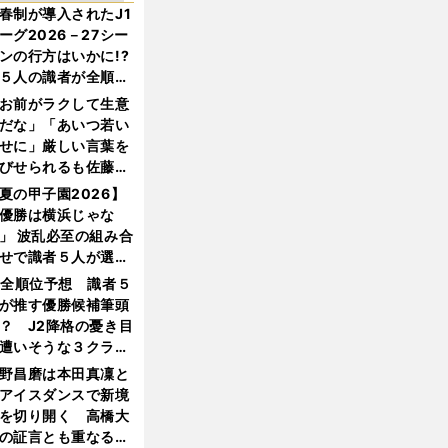
春制が導入されたJ1
ーグ2026－27シー
ンの行方はいかに!?
５人の識者が全順位
大胆予想
お前がラクして生意
だな」「あいつ若い
せに」厳しい言葉を
びせられるも佐藤慎
郎が貫いた誇りとフ
夏の甲子園2026】
ンへの思い
優勝は横浜じゃな
」 波乱必至の組み合
せで識者５人が選ん
優勝校はここだ！
1全順位予想 識者５
が推す優勝候補筆頭
？ J2降格の憂き目
遭いそうな３クラブ
は？
野昌磨は本田真凜と
アイスダンスで新境
を切り開く 高橋大
の証言とも重なる課