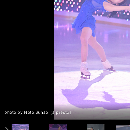
前へ
photo by Noto Sunao（a presto）
photo by Noto Sunao（a presto）
photo by Noto Sunao（a presto）
photo by Noto Sunao（a presto）
photo by Noto Sunao（a presto）
photo by Noto Sunao（a presto）
photo by Noto Sunao（a presto）
photo by Noto Sunao（a presto）
photo by Noto Sunao（a presto）
photo by Noto Sunao（a presto）
photo by Noto Sunao（a presto）
photo by Noto Sunao（a presto）
photo by Noto Sunao（a presto）
photo by Noto Sunao（a presto）
photo by Noto Sunao（a presto）