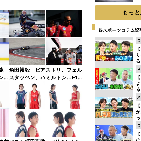
題
もっと
各スポーツコラム記
ス
【
り
る
学
ス
龍
角田裕毅、ピアストリ、フェル
け
ンフ
スタッペン、ハミルトン...F1
【
よ
リー
2025年前半戦ベストショット
る
ャラ
集【撮影／熱田護＆桜井淳雄】
光
ス
ピ
【
が
っ
た
ス
【
の