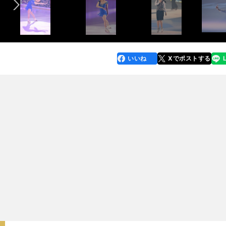
いいね
Xでポストする
line
faceboo
x
k