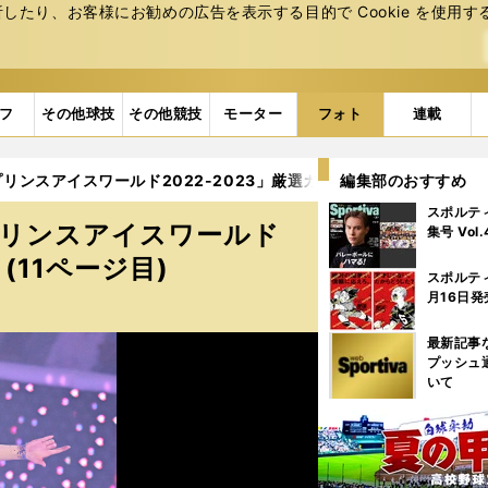
たり、お客様にお勧めの広告を表⽰する⽬的で Cookie を使⽤す
フ
その他球技
その他競技
モーター
フォト
連載
スアイスワールド2022-2023」厳選カット集（15枚） (11ペ
編集部のおすすめ
スポルテ
プリンスアイスワールド
集号 Vol
(11ページ目)
スポルテ
月16日発
最新記事
プッシュ
いて