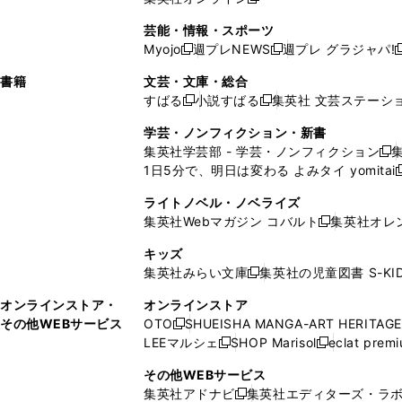
し
新
し
し
し
ン
ィ
ン
ン
開
で
開
で
い
し
い
い
い
ド
ン
ド
ド
芸能・情報・スポーツ
く
開
く
開
ウ
い
ウ
ウ
ウ
ウ
ド
ウ
ウ
Myojo
週プレNEWS
週プレ グラジャパ!
く
く
新
新
新
ィ
ウ
ィ
ィ
ィ
で
ウ
で
で
し
し
ン
ィ
ン
ン
ン
書籍
文芸・文庫・総合
開
で
開
開
い
い
ド
ン
ド
ド
ド
すばる
小説すばる
集英社 文芸ステーシ
く
開
く
く
新
新
ウ
ウ
ウ
ド
ウ
ウ
ウ
く
し
し
ィ
ィ
学芸・ノンフィクション・新書
で
ウ
で
で
で
い
い
ン
ン
集英社学芸部 - 学芸・ノンフィクション
開
で
開
開
開
新
ウ
ウ
ド
ド
1日5分で、明日は変わる よみタイ yomitai
く
開
く
く
く
し
新
ィ
ィ
ウ
ウ
く
い
ン
ン
ライトノベル・ノベライズ
で
で
ウ
ド
ド
集英社Webマガジン コバルト
集英社オレ
開
開
新
ィ
ウ
ウ
く
く
し
ン
キッズ
で
で
い
ド
集英社みらい文庫
集英社の児童図書 S-KID
開
開
新
ウ
ウ
く
く
し
ィ
オンラインストア・
オンラインストア
で
い
ン
その他WEBサービス
OTO
SHUEISHA MANGA-ART HERITAGE
開
新
ウ
ド
LEEマルシェ
SHOP Marisol
eclat prem
く
し
新
新
ィ
ウ
い
し
し
ン
その他WEBサービス
で
ウ
い
い
ド
集英社アドナビ
集英社エディターズ・ラ
開
新