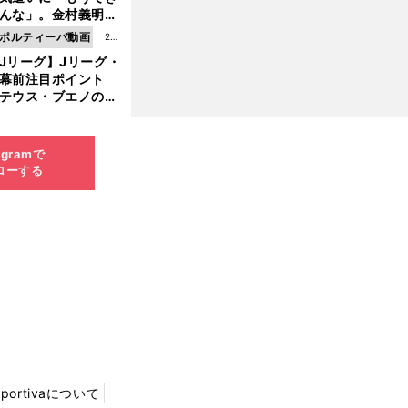
8.0
んな」。金村義明＆
6更
塚光二が明かす引退
ポルティーバ動画
202
新
ピソード！
Jリーグ】Jリーグ・
6.0
開幕前注目ポイント
8.0
テウス・ブエノの鹿
5更
移籍！ 恐るべし15
新
磯部怜夢！
agramで
ローする
Sportivaについて