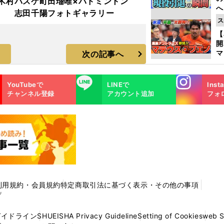
木村
バスケ町田瑠唯×バドミントン
へ
志田千陽フォトギャラリー
大
ス
エ
【
マ
次の記事へ
島
歳
Instagra
LINE
YouTubeで
LINEで
Inst
m
チャンネル登録
アカウント追加
フォ
利用規約・会員規約
特定商取引法に基づく表示・その他の事項
プ
ガイドライン
SHUEISHA Privacy Guideline
Setting of Cookies
web 