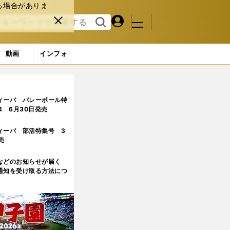
る場合がありま
マイペ
閉じ
検索
メニュ
ー
る
す
ジ
る
動画
インフォ
ージ目)
ィーバ バレーボール特
.4 6月30日発売
ィーバ 部活特集号 3
売
などのお知らせが届く
通知を受け取る方法につ