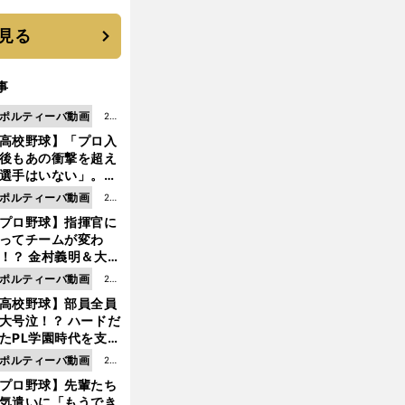
と楽しさ
見る
事
ポルティーバ動画
202
高校野球】「プロ入
6.0
後もあの衝撃を超え
8.0
選手はいない」。PL
6更
園トリオが衝撃を受
ポルティーバ動画
202
新
た選手
プロ野球】指揮官に
6.0
ってチームが変わ
8.0
！？ 金村義明＆大塚
6更
二が語る歴代監督エ
ポルティーバ動画
202
新
ソード
高校野球】部員全員
6.0
大号泣！？ ハードだ
8.0
たPL学園時代を支え
6更
ものとは
ポルティーバ動画
202
新
プロ野球】先輩たち
6.0
気遣いに「もうでき