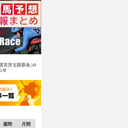
週間
月間