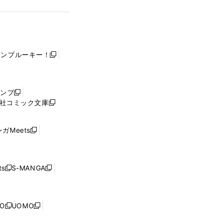
ャンプルーキー！
新
し
い
ウ
ャンプ
新
ィ
社コミック文庫
し
新
ン
い
し
ド
ウ
い
ウ
ガMeets
新
ィ
ウ
で
し
ン
ィ
開
い
ド
ン
く
ウ
ウ
ド
s
S-MANGA
新
新
ィ
で
ウ
し
し
ン
開
で
い
い
ド
く
開
ウ
ウ
ウ
NO
UOMO
く
新
新
ィ
ィ
で