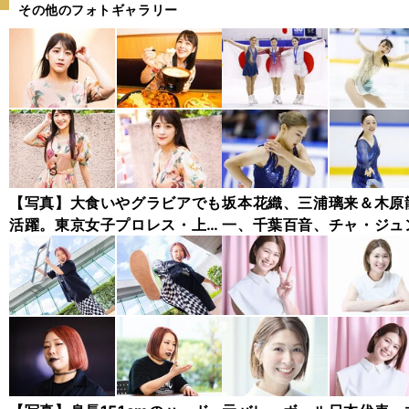
その他のフォトギャラリー
【写真】大食いやグラビアでも
坂本花織、三浦璃来＆木原
活躍。東京女子プロレス・上原
一、千葉百音、チャ・ジュ
わかな フォトギャラリー
ァン...チャレンジャー・シ
ズ木下グループ杯フォトギ
リー