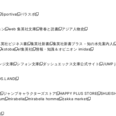
し
し
し
し
し
ン
ン
ン
ン
開
開
開
開
開
い
い
い
い
い
ド
ド
ド
ド
く
く
く
く
く
ウ
ウ
ウ
ウ
ウ
ウ
ウ
ウ
ウ
Sportiva
パラスポ
新
新
ィ
ィ
ィ
ィ
ィ
で
で
で
で
し
し
し
ン
ン
ン
ン
ン
開
開
開
開
い
い
い
ド
ド
ド
ド
ド
ョン
web 集英社文庫
青春と読書
アジア人物史
く
く
く
く
新
新
新
新
ウ
ウ
ウ
ウ
ウ
ウ
ウ
ウ
し
し
し
し
ィ
ィ
ィ
で
で
で
で
で
い
い
い
い
ン
ン
ン
集英社ビジネス書
集英社新書
集英社新書プラス - 知の水先案内人
開
開
開
開
開
新
新
新
ウ
ウ
ウ
ウ
ド
ド
ド
kotoba
e!集英社
情報・知識＆オピニオン imidas
く
く
く
く
く
新
し
新
し
新
ィ
ィ
ィ
ィ
ウ
ウ
ウ
し
し
い
し
い
し
ン
ン
ン
ン
で
で
で
い
い
ウ
い
ウ
い
ド
ド
ド
ド
ンジ文庫
シフォン文庫
ダッシュエックス文庫公式サイト
JUMP 
開
開
開
新
新
新
ウ
ウ
ィ
ウ
ィ
ウ
ウ
ウ
ウ
ウ
く
く
く
し
し
し
ィ
ィ
ン
ィ
ン
ィ
で
で
で
で
い
い
い
ン
ン
ド
ン
ド
ン
S.LAND
開
開
開
開
新
ウ
ウ
ウ
ド
ド
ウ
ド
ウ
ド
く
く
く
く
し
ィ
ィ
ィ
ウ
ウ
で
ウ
で
ウ
い
ン
ン
ン
ジャンプキャラクターズストア
HAPPY PLUS STORE
SHUEIS
で
で
開
で
開
で
新
新
新
ウ
ド
ド
ド
ium
mirabella
mirabella homme
zakka market
開
開
く
開
く
開
し
新
新
新
し
新
し
ィ
ウ
ウ
ウ
く
く
く
く
い
し
し
い
し
し
い
ン
で
で
で
ウ
い
い
ウ
い
い
ウ
ド
ボ
開
開
開
新