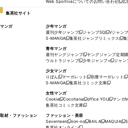
Web Sportivaについてのお問い合わせ
広
し
新
い
し
集英社サイト
ウ
い
ィ
ウ
マンガ
少年マンガ
ン
ィ
週刊少年ジャンプ
ジャンプSQ
Vジャン
ド
ン
新
新
S-MANGA
集英社ジャンプリミックス
集
ウ
ド
新
し
し
新
で
ウ
し
い
い
し
青年マンガ
開
で
い
ウ
ウ
い
週刊ヤングジャンプ
ヤングジャンプ定期
新
く
開
ウ
ィ
ィ
ウ
ウルトラジャンプ
少年ジャンプ+
ジャン
新
し
新
く
ィ
ン
ン
ィ
し
い
し
ン
ド
ド
ン
少女マンガ
い
ウ
い
ド
ウ
ウ
ド
りぼん
マーガレット
別冊マーガレット
新
新
新
ウ
ィ
ウ
ウ
で
で
ウ
S-MANGA
集英社コミック文庫
し
新
し
新
ィ
ン
ィ
で
開
開
で
い
し
い
し
ン
ド
ン
女性マンガ
開
く
く
開
ウ
い
ウ
い
ド
ウ
ド
Cookie
Cocohana
office YOU
マンガM
く
く
新
新
新
ィ
ウ
ィ
ウ
ウ
で
ウ
集英社コミック文庫
し
新
し
し
ン
ィ
ン
ィ
で
開
で
い
し
い
い
ド
ン
ド
ン
取材・ファッション
ファッション・美容
開
く
開
ウ
い
ウ
ウ
ウ
ド
ウ
ド
Seventeen
non-no
BAILA
MAQUIA
S
く
く
新
新
新
新
ィ
ウ
ィ
ィ
で
ウ
で
ウ
集英社オンライン