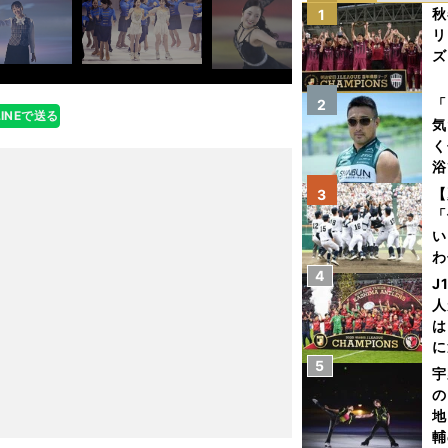
秋
1
リ
ズ
を
「
2
LINEで送る
気
く
浴
太
【
3
ァ
「
い
わ
4
だ
J
人
は
に
5
と
宇
の
地
輔