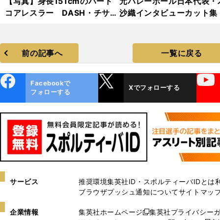
【写真】身長151cmのハード
元バレーボール日本代表・
コアレスラー DASH・チサ
沙織インタビューカット集
コ フォトギャラリー
前の記事へ
一覧に戻る
ebo
X
YouTube
Facebookで
Xでフォローする
ok
フォローする
サービス
推奨環境
集英社ID・スポルティーバIDとは
ブラウザプッシュ通知について
サイトマッ
企業情報
集英社ホームページ
集英社プライバシー
新