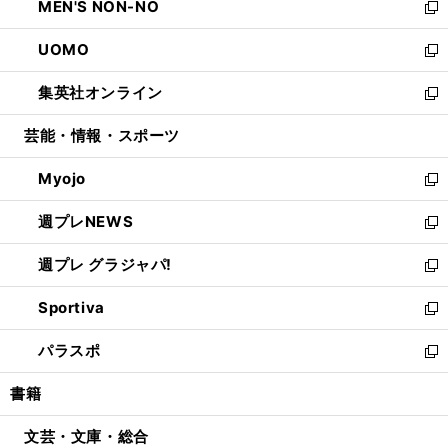
MEN'S NON-NO
く
で
ド
ィ
い
新
開
ウ
ン
ウ
し
UOMO
く
で
ド
ィ
い
新
開
ウ
ン
ウ
し
集英社オンライン
く
で
ド
ィ
い
新
開
ウ
ン
ウ
し
芸能・情報・スポーツ
く
で
ド
ィ
い
開
ウ
ン
ウ
Myojo
く
で
ド
ィ
新
開
ウ
ン
し
週プレNEWS
く
で
ド
い
新
開
ウ
ウ
し
週プレ グラジャパ!
く
で
ィ
い
新
開
ン
ウ
し
Sportiva
く
ド
ィ
い
新
ウ
ン
ウ
し
パラスポ
で
ド
ィ
い
新
開
ウ
ン
ウ
し
書籍
く
で
ド
ィ
い
開
ウ
ン
ウ
文芸・文庫・総合
く
で
ド
ィ