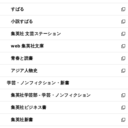
開
ウ
ン
すばる
く
で
ド
新
開
ウ
し
小説すばる
く
で
い
新
開
ウ
し
集英社 文芸ステーション
く
ィ
い
新
ン
ウ
し
web 集英社文庫
ド
ィ
い
新
ウ
ン
ウ
し
青春と読書
で
ド
ィ
い
新
開
ウ
ン
ウ
し
アジア人物史
く
で
ド
ィ
い
新
開
ウ
ン
ウ
し
学芸・ノンフィクション・新書
く
で
ド
ィ
い
開
ウ
ン
ウ
集英社学芸部 - 学芸・ノンフィクション
く
で
ド
ィ
新
開
ウ
ン
し
集英社ビジネス書
く
で
ド
い
新
開
ウ
ウ
し
集英社新書
く
で
ィ
い
新
開
ン
ウ
し