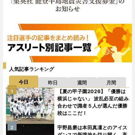
人気記事ランキング
今日
昨日
週間
月間
【夏の甲子園2026】「優勝は
1
横浜じゃない」 波乱必至の組み
合わせで識者５人が選んだ優勝
校はここだ！
宇野昌磨は本田真凜とのアイス
2
ダンスで新境地を切り開く 高