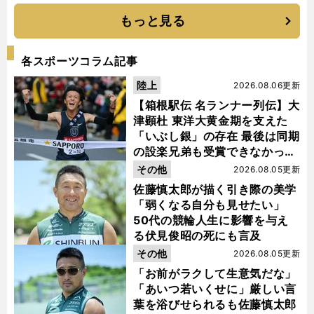
もっと見る
各スポーツコラム記事
陸上
2026.08.06更新
【箱根駅伝 名ランナー列伝】大
津顕杜 東洋大黄金期を支えた
「いぶし銀」の存在 最後は同期
の設楽兄弟も受賞できなかった
金栗杯に輝く
その他
2026.08.05更新
佐藤慎太郎が描く引き際の美学
「弱くなる自分も見せたい」
50代の競輪人生に影響を与え
る伏見俊昭の死にも言及
その他
2026.08.05更新
「お前がラクして生意気だな」
「あいつ若いくせに」厳しい言
葉を浴びせられるも佐藤慎太郎