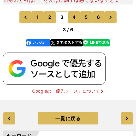
自身の分析は、「そんなに調子は悪くないな」とい
うものだった。２回転トーループを２回やってしま
ったから得点が伸びなかっただけ。だからフリーで
次
1
2
3
4
5
6
のページへ
のページへ
は、ノーミスとい
前
3 / 6
いいね
Xでポストする
LINEで送る
line
faceboo
x
k
Googleの「優先ソース」について
一覧に戻る
キーワード