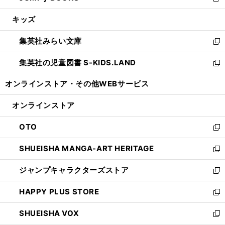
新
開
ウ
ン
ウ
し
キッズ
く
で
ド
ィ
い
開
ウ
ン
ウ
集英社みらい文庫
く
で
ド
ィ
新
開
ウ
ン
し
集英社の児童図書 S-KIDS.LAND
く
で
ド
い
新
開
ウ
ウ
し
オンラインストア・
その他WEBサービス
く
で
ィ
い
開
ン
ウ
オンラインストア
く
ド
ィ
ウ
ン
OTO
で
ド
新
開
ウ
し
SHUEISHA MANGA-ART HERITAGE
く
で
い
新
開
ウ
し
ジャンプキャラクターズストア
く
ィ
い
新
ン
ウ
し
HAPPY PLUS STORE
ド
ィ
い
新
ウ
ン
ウ
し
SHUEISHA VOX
で
ド
ィ
い
新
開
ウ