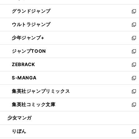
ウ
ン
ウ
し
グランドジャンプ
で
ド
ィ
い
新
開
ウ
ン
ウ
し
ウルトラジャンプ
く
で
ド
ィ
い
新
開
ウ
ン
ウ
し
少年ジャンプ+
く
で
ド
ィ
い
新
開
ウ
ン
ウ
し
ジャンプTOON
く
で
ド
ィ
い
新
開
ウ
ン
ウ
し
ZEBRACK
く
で
ド
ィ
い
新
開
ウ
ン
ウ
し
S-MANGA
く
で
ド
ィ
い
新
開
ウ
ン
ウ
し
集英社ジャンプリミックス
く
で
ド
ィ
い
新
開
ウ
ン
ウ
し
集英社コミック文庫
く
で
ド
ィ
い
新
開
ウ
ン
ウ
し
少女マンガ
く
で
ド
ィ
い
開
ウ
ン
ウ
りぼん
く
で
ド
ィ
新
開
ウ
ン