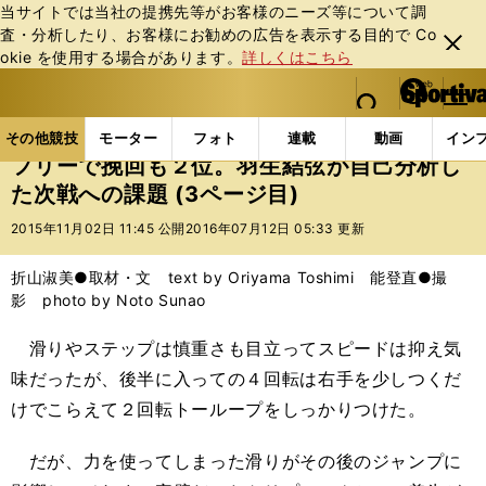
当サイトでは当社の提携先等がお客様のニーズ等について調
査・分析したり、お客様にお勧めの広告を表⽰する⽬的で Co
閉じ
okie を使⽤する場合があります。
詳しくはこちら
る
マイペ
web Sportiva (webスポルティーバ)
検索
メニュ
we
ー
その他競技の記事一覧
フィギュア
フリーで挽回も
b
ジ
その他競技
モーター
フォト
連載
動画
イン
ス
フリーで挽回も２位。羽生結弦が自己分析し
ポ
た次戦への課題 (3ページ目)
ル
テ
2015年11月02日 11:45 公開
2016年07月12日 05:33 更新
ィ
ー
折山淑美●取材・文 text by Oriyama Toshimi 能登直●撮
バ
影 photo by Noto Sunao
滑りやステップは慎重さも目立ってスピードは抑え気
味だったが、後半に入っての４回転は右手を少しつくだ
けでこらえて２回転トーループをしっかりつけた。
だが、力を使ってしまった滑りがその後のジャンプに