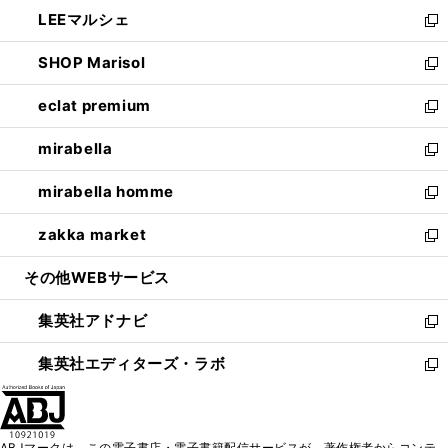
ン
ウ
し
LEEマルシェ
く
で
ド
ィ
い
新
開
ウ
ン
ウ
し
SHOP Marisol
く
で
ド
ィ
い
新
開
ウ
ン
ウ
し
eclat premium
く
で
ド
ィ
い
新
開
ウ
ン
ウ
し
mirabella
く
で
ド
ィ
い
新
開
ウ
ン
ウ
し
mirabella homme
く
で
ド
ィ
い
新
開
ウ
ン
ウ
し
zakka market
く
で
ド
ィ
い
新
開
ウ
ン
ウ
し
その他WEBサービス
く
で
ド
ィ
い
開
ウ
ン
ウ
集英社アドナビ
く
で
ド
ィ
新
開
ウ
ン
し
集英社エディターズ・ラボ
く
で
ド
い
新
開
ウ
ウ
し
く
で
ィ
い
開
ン
ウ
ABJマークは、この電子書店・電子書籍配信サービスが、著作権者からコンテ