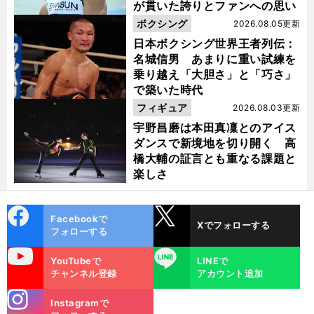
が貫いた誇りとファンへの思い
ボクシング
2026.08.05更新
日本ボクシング世界王者列伝：
名城信男 あまりに重い試練を
乗り越え「大胆さ」と「巧さ」
で築いた時代
フィギュア
2026.08.03更新
宇野昌磨は本田真凜とのアイス
ダンスで新境地を切り開く 高
橋大輔の証言とも重なる課題と
楽しさ
cebo
X
Facebookで
Xでフォローする
ok
フォローする
uTube
LINE
YouTubeで
LINEで
チャンネル登録
アカウント追加
stagra
Instagramで
m