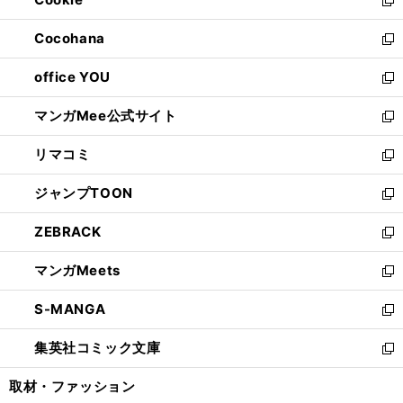
で
ド
ィ
新
開
ウ
ン
し
Cocohana
く
で
ド
い
新
開
ウ
ウ
し
office YOU
く
で
ィ
い
新
開
ン
ウ
し
マンガMee公式サイト
く
ド
ィ
い
新
ウ
ン
ウ
し
リマコミ
で
ド
ィ
い
新
開
ウ
ン
ウ
し
ジャンプTOON
く
で
ド
ィ
い
新
開
ウ
ン
ウ
し
ZEBRACK
く
で
ド
ィ
い
新
開
ウ
ン
ウ
し
マンガMeets
く
で
ド
ィ
い
新
開
ウ
ン
ウ
し
S-MANGA
く
で
ド
ィ
い
新
開
ウ
ン
ウ
し
集英社コミック文庫
く
で
ド
ィ
い
新
開
ウ
ン
ウ
し
取材・ファッション
く
で
ド
ィ
い