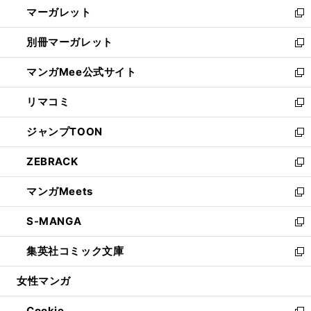
し
マーガレット
く
で
ド
い
新
開
ウ
ウ
し
別冊マーガレット
く
で
ィ
い
新
開
ン
ウ
し
マンガMee公式サイト
く
ド
ィ
い
新
ウ
ン
ウ
し
リマコミ
で
ド
ィ
い
新
開
ウ
ン
ウ
し
ジャンプTOON
く
で
ド
ィ
い
新
開
ウ
ン
ウ
し
ZEBRACK
く
で
ド
ィ
い
新
開
ウ
ン
ウ
し
マンガMeets
く
で
ド
ィ
い
新
開
ウ
ン
ウ
し
S-MANGA
く
で
ド
ィ
い
新
開
ウ
ン
ウ
し
集英社コミック文庫
く
で
ド
ィ
い
新
開
ウ
ン
ウ
し
女性マンガ
く
で
ド
ィ
い
開
ウ
ン
ウ
Cookie
く