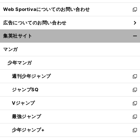
開
Web Sportivaについてのお問い合わせ
く
新
し
広告についてのお問い合わせ
い
ウ
集英社サイト
ィ
開
ン
く/
マンガ
ド
閉
ウ
じ
少年マンガ
で
る
開
週刊少年ジャンプ
く
新
し
ジャンプSQ
い
新
ウ
し
Vジャンプ
ィ
い
新
ン
ウ
し
最強ジャンプ
ド
ィ
い
新
ウ
ン
ウ
し
少年ジャンプ+
で
ド
ィ
い
新
開
ウ
ン
ウ
し