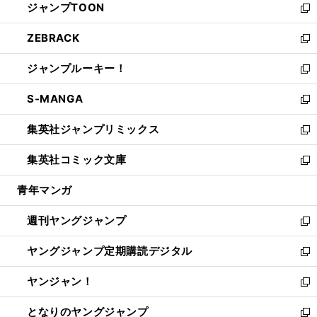
ジャンプTOON
く
で
ド
ィ
い
新
開
ウ
ン
ウ
し
ZEBRACK
く
で
ド
ィ
い
新
開
ウ
ン
ウ
し
ジャンプルーキー！
く
で
ド
ィ
い
新
開
ウ
ン
ウ
し
S-MANGA
く
で
ド
ィ
い
新
開
ウ
ン
ウ
し
集英社ジャンプリミックス
く
で
ド
ィ
い
新
開
ウ
ン
ウ
し
集英社コミック文庫
く
で
ド
ィ
い
新
開
ウ
ン
ウ
し
青年マンガ
く
で
ド
ィ
い
開
ウ
ン
ウ
週刊ヤングジャンプ
く
で
ド
ィ
新
開
ウ
ン
し
ヤングジャンプ定期購読デジタル
く
で
ド
い
新
開
ウ
ウ
し
ヤンジャン！
く
で
ィ
い
新
開
ン
ウ
し
となりのヤングジャンプ
く
ド
ィ
い
新