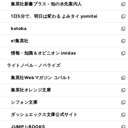
集英社新書プラス - 知の水先案内人
く
ド
ィ
い
新
ウ
ン
ウ
し
1日5分で、明日は変わる よみタイ yomitai
で
ド
ィ
い
新
開
ウ
ン
ウ
し
kotoba
く
で
ド
ィ
い
新
開
ウ
ン
ウ
し
e!集英社
く
で
ド
ィ
い
新
開
ウ
ン
ウ
し
情報・知識＆オピニオン imidas
く
で
ド
ィ
い
新
開
ウ
ン
ウ
し
ライトノベル・ノベライズ
く
で
ド
ィ
い
開
ウ
ン
ウ
集英社Webマガジン コバルト
く
で
ド
ィ
新
開
ウ
ン
し
集英社オレンジ文庫
く
で
ド
い
新
開
ウ
ウ
し
シフォン文庫
く
で
ィ
い
新
開
ン
ウ
し
ダッシュエックス文庫公式サイト
く
ド
ィ
い
新
ウ
ン
ウ
し
JUMP j-BOOKS
で
ド
ィ
い