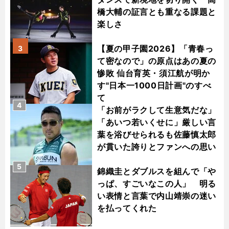
橋大輔の証言とも重なる課題と
楽しさ
【夏の甲子園2026】「青春っ
3
て密なので」の原点はあの夏の
惨敗 仙台育英・須江航が明か
す"日本一1000日計画"のすべ
て
4
「お前がラクして生意気だな」
「あいつ若いくせに」厳しい言
葉を浴びせられるも佐藤慎太郎
が貫いた誇りとファンへの思い
5
錦織圭とダブルスを組んで「や
っぱ、すごいなこの人」 明る
い表情と言葉で内山靖崇の迷い
を払ってくれた