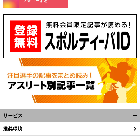
フォローする
サービス
開
く/
推奨環境
閉
じ