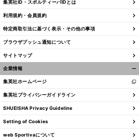
集英社ID・スポルティーバIDとは
る
利用規約・会員規約
特定商取引法に基づく表示・その他の事項
ブラウザプッシュ通知について
サイトマップ
企業情報
開
く/
集英社ホームページ
新
閉
し
じ
集英社プライバシーガイドライン
い
る
ウ
前
へ
SHUEISHA Privacy Guideline
ィ
ン
Setting of Cookies
ド
ウ
web Sportivaについて
で