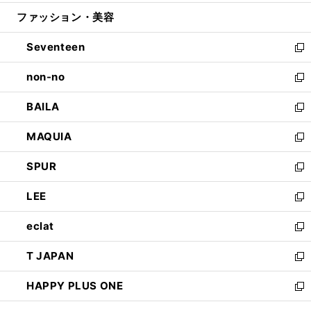
開
ウ
ン
ウ
ファッション・美容
く
で
ド
ィ
開
ウ
ン
Seventeen
く
で
ド
新
開
ウ
し
non-no
く
で
い
新
開
ウ
し
BAILA
く
ィ
い
新
ン
ウ
し
MAQUIA
ド
ィ
い
新
ウ
ン
ウ
し
SPUR
で
ド
ィ
い
新
開
ウ
ン
ウ
し
LEE
く
で
ド
ィ
い
新
開
ウ
ン
ウ
し
eclat
く
で
ド
ィ
い
新
開
ウ
ン
ウ
し
T JAPAN
く
で
ド
ィ
い
新
開
ウ
ン
ウ
し
HAPPY PLUS ONE
く
で
ド
ィ
い
新
開
ウ
ン
ウ
し