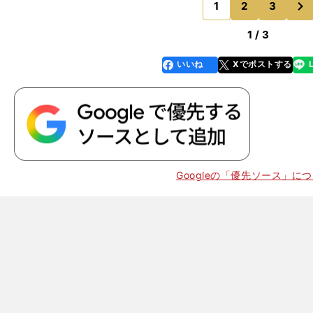
段階だ。５回転など漫画
1
2
3
のページへ
1 / 3
いいね
Xでポストする
line
faceboo
x
k
。
？
3
Googleの「優先ソース」に