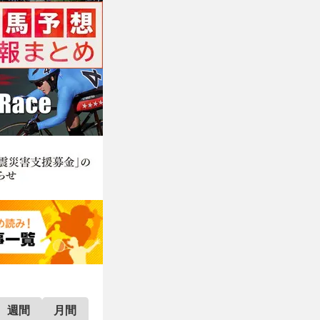
週間
月間