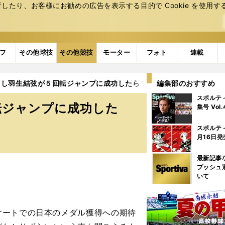
たり、お客様にお勧めの広告を表⽰する⽬的で Cookie を使⽤す
フ
その他球技
その他競技
モーター
フォト
連載
もし羽生結弦が５回転ジャンプに成功したら？
編集部のおすすめ
スポルテ
転ジャンプに成功した
集号 Vol
スポルテ
月16日発
最新記事
プッシュ
いて
ートでの日本のメダル獲得への期待