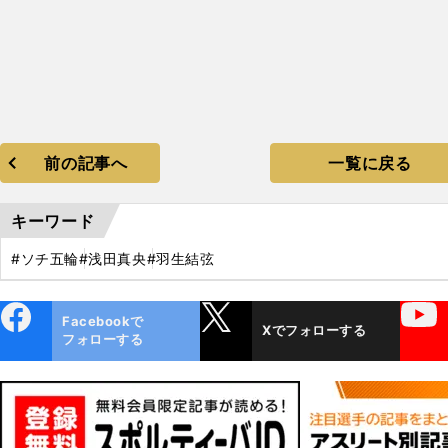
前の記事へ
一覧に戻る
キーワード
#ソチ五輪
#浅田真央
#羽生結弦
ebo
X
YouTube
Facebookで
Xでフォローする
ok
フォローする