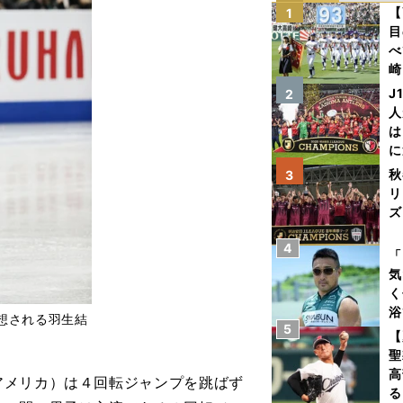
【
1
目
べ
崎
「
J
2
て
人
は
に
と
秋
3
リ
ズ
4
を
「
気
く
浴
想される羽生結
5
太
【
ァ
聖
高
メリカ）は４回転ジャンプを跳ばず
る