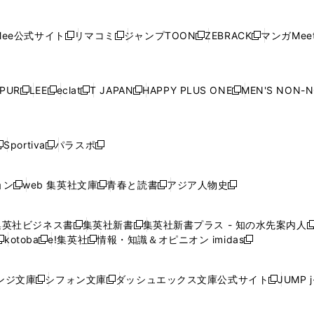
ィ
ン
ィ
ン
ィ
ン
ィ
開
開
で
開
開
開
い
い
い
い
い
ン
ド
ン
ド
ン
ド
ン
く
く
開
く
く
く
ウ
ウ
ウ
ウ
ウ
ド
ウ
ド
ウ
ド
ウ
ド
ee公式サイト
リマコミ
ジャンプTOON
ZEBRACK
マンガMeet
く
新
新
新
新
ィ
ィ
ィ
ィ
ィ
ウ
で
ウ
で
ウ
で
ウ
し
し
し
し
ン
ン
ン
ン
ン
で
開
で
開
で
開
で
い
い
い
い
ド
ド
ド
ド
ド
開
く
開
く
開
く
開
ウ
ウ
ウ
ウ
ウ
ウ
ウ
ウ
ウ
PUR
LEE
eclat
T JAPAN
HAPPY PLUS ONE
MEN'S NON-
く
く
く
く
新
新
新
新
新
ィ
ィ
ィ
ィ
で
で
で
で
で
し
し
し
し
し
ン
ン
ン
ン
開
開
開
開
開
い
い
い
い
い
ド
ド
ド
ド
く
く
く
く
く
ウ
ウ
ウ
ウ
ウ
ウ
ウ
ウ
ウ
Sportiva
パラスポ
新
新
ィ
ィ
ィ
ィ
ィ
で
で
で
で
し
し
し
ン
ン
ン
ン
ン
開
開
開
開
い
い
い
ド
ド
ド
ド
ド
ョン
web 集英社文庫
青春と読書
アジア人物史
く
く
く
く
新
新
新
新
ウ
ウ
ウ
ウ
ウ
ウ
ウ
ウ
し
し
し
し
ィ
ィ
ィ
で
で
で
で
で
い
い
い
い
ン
ン
ン
集英社ビジネス書
集英社新書
集英社新書プラス - 知の水先案内人
開
開
開
開
開
新
新
新
ウ
ウ
ウ
ウ
ド
ド
ド
kotoba
e!集英社
情報・知識＆オピニオン imidas
く
く
く
く
く
新
し
新
し
新
ィ
ィ
ィ
ィ
ウ
ウ
ウ
し
し
い
し
い
し
ン
ン
ン
ン
で
で
で
い
い
ウ
い
ウ
い
ド
ド
ド
ド
ンジ文庫
シフォン文庫
ダッシュエックス文庫公式サイト
JUMP 
開
開
開
新
新
新
ウ
ウ
ィ
ウ
ィ
ウ
ウ
ウ
ウ
ウ
く
く
く
し
し
し
ィ
ィ
ン
ィ
ン
ィ
で
で
で
で
い
い
い