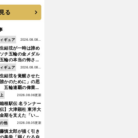
 それでもプロではな
大学進学を選ぶ理由
見る
事
ィギュア
2026.08.08更
生結弦が一時は諦め
新
ソチ五輪の金メダル
五輪の本当の怖さを
った......」
ィギュア
2026.08.08更
生結弦を覚醒させた
新
誰かのために」の思
 五輪連覇の偉業へ
道のり
上
2026.08.06更新
箱根駅伝 名ランナー
伝】大津顕杜 東洋大
金期を支えた「いぶ
銀」の存在 最後は同
の他
2026.08.05更新
の設楽兄弟も受賞で
藤慎太郎が描く引き
なかった金栗杯に輝
の美学「弱くなる自