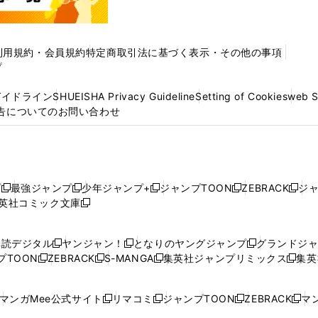
利用規約・会員規約
特定商取引法に基づく表示・その他の事項
プ
ガイドライン
SHUEISHA Privacy Guideline
Setting of Cookies
web 
告についてのお問い合わせ
プ
最強ジャンプ
少年ジャンプ+
ジャンプTOON
ZEBRACK
ジ
新
新
新
新
新
英社コミック文庫
し
新
し
し
し
し
い
い
し
い
い
い
ウ
ウ
い
ウ
ウ
ウ
購読デジタル
ヤンジャン！
となりのヤングジャンプ
グランドジ
新
新
新
ィ
ィ
ウ
ィ
ィ
ィ
プTOON
ZEBRACK
S-MANGA
集英社ジャンプリミックス
集英
新
し
新
し
新
し
新
ン
ン
ィ
ン
ン
ン
し
い
し
い
し
い
し
ド
ド
ン
ド
ド
ド
い
ウ
い
ウ
い
ウ
い
ウ
ウ
ド
ウ
ウ
ウ
マンガMee公式サイト
リマコミ
ジャンプTOON
ZEBRACK
マン
新
新
新
新
ウ
ィ
ウ
ィ
ウ
ィ
ウ
で
で
ウ
で
で
で
し
し
し
し
し