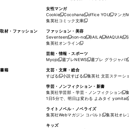
ィ
ン
ィ
で
開
開
で
い
し
い
し
ン
ド
ン
女性マンガ
開
く
く
開
ウ
い
ウ
い
ド
ウ
ド
Cookie
Cocohana
office YOU
マンガM
く
く
新
新
新
ィ
ウ
ィ
ウ
ウ
で
ウ
集英社コミック文庫
し
新
し
し
ン
ィ
ン
ィ
で
開
で
い
し
い
い
ド
ン
ド
ン
取材・ファッション
ファッション・美容
開
く
開
ウ
い
ウ
ウ
ウ
ド
ウ
ド
Seventeen
non-no
BAILA
MAQUIA
S
く
く
新
新
新
新
ィ
ウ
ィ
ィ
で
ウ
で
ウ
集英社オンライン
し
新
し
し
し
ン
ィ
ン
ン
開
で
開
で
い
し
い
い
い
ド
ン
ド
ド
芸能・情報・スポーツ
く
開
く
開
ウ
い
ウ
ウ
ウ
ウ
ド
ウ
ウ
Myojo
週プレNEWS
週プレ グラジャパ!
く
く
新
新
新
ィ
ウ
ィ
ィ
ィ
で
ウ
で
で
し
し
ン
ィ
ン
ン
ン
書籍
文芸・文庫・総合
開
で
開
開
い
い
ド
ン
ド
ド
ド
すばる
小説すばる
集英社 文芸ステーシ
く
開
く
く
新
新
ウ
ウ
ウ
ド
ウ
ウ
ウ
く
し
し
ィ
ィ
学芸・ノンフィクション・新書
で
ウ
で
で
で
い
い
ン
ン
集英社学芸部 - 学芸・ノンフィクション
開
で
開
開
開
新
ウ
ウ
ド
ド
1日5分で、明日は変わる よみタイ yomitai
く
開
く
く
く
し
新
ィ
ィ
ウ
ウ
く
い
ン
ン
ライトノベル・ノベライズ
で
で
ウ
ド
ド
集英社Webマガジン コバルト
集英社オレ
開
開
新
ィ
ウ
ウ
く
く
し
ン
キッズ
で
で
い