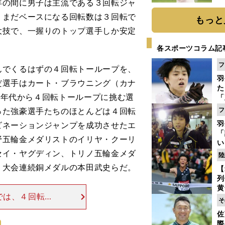
年の間に男子は主流である３回転ジャ
ト
く
。まだベースになる回転数は３回転で
もっと
大技で、一握りのトップ選手しか安定
各スポーツコラム記
フ
でくるはずの４回転トーループを、
羽
だ選手はカート・ブラウニング（カナ
た
90年代から４回転トーループに挑む選
「
知
った強豪選手たちのほとんどは４回転
フ
羽
ビネーションジャンプを成功させたエ
「
野五輪金メダリストのイリヤ・クーリ
い
の
セイ・ヤグディン、トリノ五輪金メダ
陸
２大会連続銅メダルの本田武史らだ。
【
列
黄
では、４回転ト
し
そ
欠かせないもの
期
佐
き
つつあるという
際