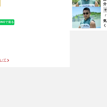
く
分
代
そ
与
「
も
気
LINEで送る
く
浴
太
ァ
ついて