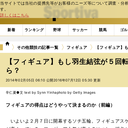
当サイトでは当社の提携先等がお客様のニーズ等について調査・分析し
web Sportiva (webスポルティーバ)
す。
詳しくはこちら
新着
ランキング
野球
サッカー
競馬
ゴル
we
その他競技の記事一覧
フィギュア
【フィギュア】
b
ス
【フィギュア】もし羽生結弦が５回
ポ
ル
ら？
テ
2014年02月05日 06:10 公開
2016年07月12日 05:30 更新
ィ
ー
バ
辛仁夏●文 text by Synn Yinha
photo by Getty Images
フィギュアの得点はどうやって決まるのか（前編）
いよいよ２月７日に開幕するソチ五輪。フィギュアスケ