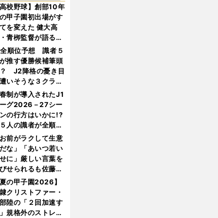
高校野球】創部10年
の甲子園初出場がす
てを変えた 健大高
・青栁監督が語る
機動破壊」はこうし
1全順位予想 識者５
生まれた
が推す優勝候補筆頭
？ J2降格の憂き目
遭いそうな３クラブ
は？
春制が導入されたJ1
ーグ2026－27シー
ンの行方はいかに!?
５人の識者が全順位
大胆予想
お前がラクして生意
だな」「あいつ若い
せに」厳しい言葉を
びせられるも佐藤慎
郎が貫いた誇りとフ
夏の甲子園2026】
ンへの思い
隷クリストファー・
部陸の「２回加速す
」規格外のストレー