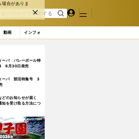
る場合がありま
マイペ
閉じ
検索
メニュ
ー
る
す
ジ
る
動画
インフォ
ィーバ バレーボール特
.4 6月30日発売
ィーバ 部活特集号 3
売
などのお知らせが届く
通知を受け取る方法につ