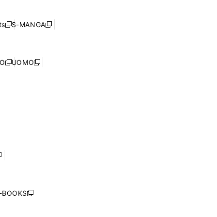
ン
ィ
開
い
ド
ン
く
ウ
ウ
ド
s
S-MANGA
新
新
ィ
で
ウ
し
し
ン
開
で
い
い
ド
く
開
ウ
ウ
ウ
NO
UOMO
く
新
新
ィ
ィ
で
し
し
ン
ン
開
い
い
ド
ド
く
ウ
ウ
ウ
ウ
ィ
ィ
で
で
ン
ン
開
開
ド
ド
く
く
ウ
ウ
で
で
開
開
く
く
し
い
ウ
j-BOOKS
新
ィ
し
ン
い