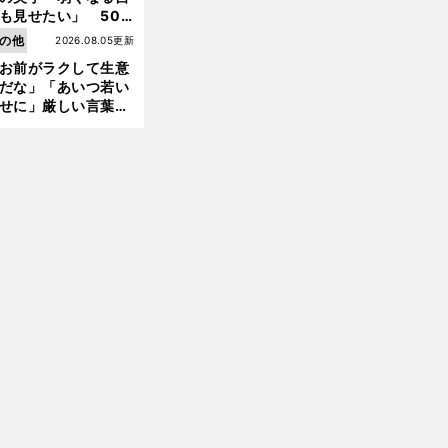
も見せたい」 50
の競輪人生に影響を
の他
2026.08.05更新
える伏見俊昭の死に
お前がラクして生意
言及
だな」「あいつ若い
せに」厳しい言葉を
びせられるも佐藤慎
郎が貫いた誇りとフ
前
ンへの思い
へ