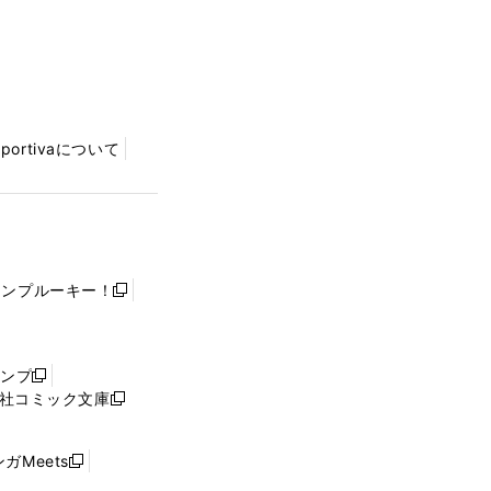
Sportivaについて
ャンプルーキー！
新
し
い
ウ
ャンプ
新
ィ
社コミック文庫
し
新
ン
い
し
ド
ウ
い
ウ
ガMeets
新
ィ
ウ
で
し