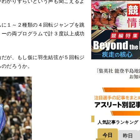
がわかりずらいという声も聞こえるよ
に１～２種類の４回転ジャンプを跳
リーの両プログラムで計３度以上成功
だが、もし仮に羽生結弦が５回転ジ
るのだろうか。
人気記事ランキング
今日
昨日