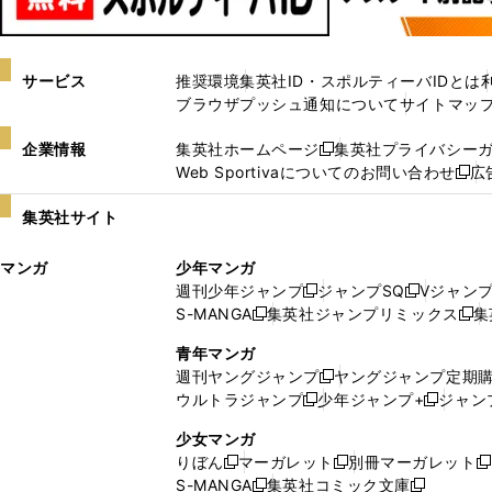
サービス
推奨環境
集英社ID・スポルティーバIDとは
ブラウザプッシュ通知について
サイトマッ
企業情報
集英社ホームページ
集英社プライバシー
新
Web Sportivaについてのお問い合わせ
広
し
新
い
し
集英社サイト
ウ
い
ィ
ウ
マンガ
少年マンガ
ン
ィ
週刊少年ジャンプ
ジャンプSQ
Vジャン
ド
ン
新
新
S-MANGA
集英社ジャンプリミックス
集
ウ
ド
新
し
し
新
で
ウ
し
い
い
し
青年マンガ
開
で
い
ウ
ウ
い
週刊ヤングジャンプ
ヤングジャンプ定期
新
く
開
ウ
ィ
ィ
ウ
ウルトラジャンプ
少年ジャンプ+
ジャン
新
し
新
く
ィ
ン
ン
ィ
し
い
し
ン
ド
ド
ン
少女マンガ
い
ウ
い
ド
ウ
ウ
ド
りぼん
マーガレット
別冊マーガレット
新
新
新
ウ
ィ
ウ
ウ
で
で
ウ
S-MANGA
集英社コミック文庫
し
新
し
新