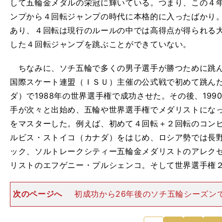
して五輪金メダルの栄冠に輝いている。つまり、この４
ンプから４回転ジャンプの時代に本格的に入ったばかり
あり、４回転は現行のルールの中では高得点が得られる
した４回転ジャンプを跳ぶことができていない。
ちなみに、ソチ五輪で多くの男子選手が勝つために跳ん
国際スケート連盟（ＩＳＵ）主催の公式戦で初めて跳ん
ダ）で1988年の世界選手権で成功させた。その後、19
手が次々と出始め、五輪や世界選手権でメダリストにな
をマスターした。例えば、初めて４回転＋２回転のコン
ルビス・ストイコ（カナダ）をはじめ、ロシア勢では長
ック、ソルトレークシティー五輪金メダリストのアレク
リストのエフゲニー・プルシェンコ。そして世界選手権
次のページへ
初成功から26年後のソチ五輪シーズン
ーループが主流のジャンプ技に組み込まれて、勝負には
になった。ようやく４回転が男子の主流ジャンプになり
次