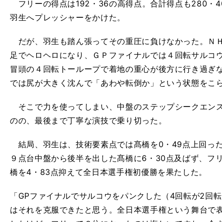
フリーの得点は192・36の高得点。合計得点も280・
羽生へプレッシャーをかけた。
だが、羽生も踏ん張ってその重圧に負けなかった。ＮＨ
足でヘロヘロになり、ＧＰファイナルでは４回転サルコ
冒頭の４回転トーループで着地の重心が後方に行き過ぎ
では尻が大きく沈んで「あわや転倒か」という状態をこ
そこで力を使ってしまい、中盤のステップシークエンス
のの、最後まで丁寧な演技で乗り切った。
結局、羽生は、技術要素点では髙橋を0・49点上回っ
９点台中盤から後半を出した髙橋に6・30点及ばず、フ
橋を4・83点抑えて全日本選手権初優勝を果たした。
「GPファイナルでサルコウをパンクした（4回転が2回
はそれを克服できたと思う。全日本選手権という舞台で