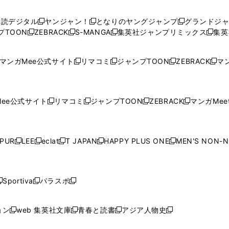
い
い
し
い
い
い
ウ
ウ
い
ウ
ウ
ウ
購読デジタル
ヤンジャン！
となりのヤングジャンプ
グランドジ
新
新
新
ィ
ィ
ウ
ィ
ィ
ィ
プTOON
ZEBRACK
S-MANGA
集英社ジャンプリミックス
集英
新
し
新
し
新
し
新
ン
ン
ィ
ン
ン
ン
し
い
し
い
し
い
し
ド
ド
ン
ド
ド
ド
い
ウ
い
ウ
い
ウ
い
ウ
ウ
ド
ウ
ウ
ウ
マンガMee公式サイト
リマコミ
ジャンプTOON
ZEBRACK
マン
新
新
新
新
ウ
ィ
ウ
ィ
ウ
ィ
ウ
で
で
ウ
で
で
で
し
し
し
し
し
ィ
ン
ィ
ン
ィ
ン
ィ
開
開
で
開
開
開
い
い
い
い
い
ン
ド
ン
ド
ン
ド
ン
く
く
開
く
く
く
ウ
ウ
ウ
ウ
ウ
ド
ウ
ド
ウ
ド
ウ
ド
ee公式サイト
リマコミ
ジャンプTOON
ZEBRACK
マンガMeet
く
新
新
新
新
ィ
ィ
ィ
ィ
ィ
ウ
で
ウ
で
ウ
で
ウ
し
し
し
し
ン
ン
ン
ン
ン
で
開
で
開
で
開
で
い
い
い
い
ド
ド
ド
ド
ド
開
く
開
く
開
く
開
ウ
ウ
ウ
ウ
ウ
ウ
ウ
ウ
ウ
PUR
LEE
eclat
T JAPAN
HAPPY PLUS ONE
MEN'S NON-
く
く
く
く
新
新
新
新
新
ィ
ィ
ィ
ィ
で
で
で
で
で
し
し
し
し
し
ン
ン
ン
ン
開
開
開
開
開
い
い
い
い
い
ド
ド
ド
ド
く
く
く
く
く
ウ
ウ
ウ
ウ
ウ
ウ
ウ
ウ
ウ
Sportiva
パラスポ
新
新
ィ
ィ
ィ
ィ
ィ
で
で
で
で
し
し
し
ン
ン
ン
ン
ン
開
開
開
開
い
い
い
ド
ド
ド
ド
ド
ョン
web 集英社文庫
青春と読書
アジア人物史
く
く
く
く
新
新
新
新
ウ
ウ
ウ
ウ
ウ
ウ
ウ
ウ
し
し
し
し
ィ
ィ
ィ
で
で
で
で
で