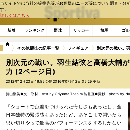
当サイトでは当社の提携先等がお客様のニーズ等について調査・分析し
web Sportiva (webスポルティーバ)
す。
詳しくはこちら
新着
ランキング
野球
サッカー
競馬
ゴル
we
その他競技の記事一覧
フィギュア
別次元の戦い。
b
ス
別次元の戦い。羽生結弦と髙橋大輔
ポ
ル
力 (2ページ目)
テ
2012年12月23日 16:55 公開
2016年07月12日 05:29 更新
ィ
ー
バ
折山淑美●文・取材 text by Oriyama Toshimi
能登直●撮影 photo by Noto
「ショートで点差をつけられた悔しさもあったし、全
日本独特の緊張感もあったけど、あそこまで開いたら
思い切りやって最高のパフォーマンスをするしかない