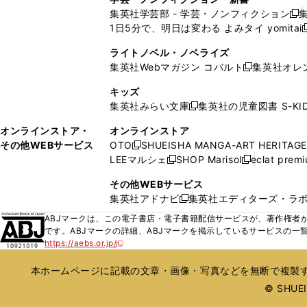
い
い
ン
ン
集英社学芸部 - 学芸・ノンフィクション
開
で
開
開
開
新
ウ
ウ
ド
ド
1日5分で、明日は変わる よみタイ yomitai
く
開
く
く
く
し
新
ィ
ィ
ウ
ウ
く
い
ン
ン
ライトノベル・ノベライズ
で
で
ウ
ド
ド
集英社Webマガジン コバルト
集英社オレ
開
開
新
ィ
ウ
ウ
く
く
し
ン
キッズ
で
で
い
ド
集英社みらい文庫
集英社の児童図書 S-KID
開
開
新
ウ
ウ
く
く
し
ィ
オンラインストア・
オンラインストア
で
い
ン
その他WEBサービス
OTO
SHUEISHA MANGA-ART HERITAGE
開
新
ウ
ド
LEEマルシェ
SHOP Marisol
eclat prem
く
し
新
新
ィ
ウ
い
し
し
ン
その他WEBサービス
で
ウ
い
い
ド
集英社アドナビ
集英社エディターズ・ラ
開
新
ィ
ウ
ウ
ウ
く
し
ABJマークは、この電子書店・電子書籍配信サービスが、著作権者か
ン
ィ
ィ
で
い
です。ABJマークの詳細、ABJマークを掲示しているサービスの一
ド
ン
ン
開
https://aebs.or.jp/
ウ
新
ウ
ド
ド
く
し
ィ
で
ウ
ウ
い
本ホームページに記載の文章・画像・写真などを無断で複製す
ン
開
で
で
ウ
ド
© SHUEIS
ィ
く
開
開
ン
ウ
く
く