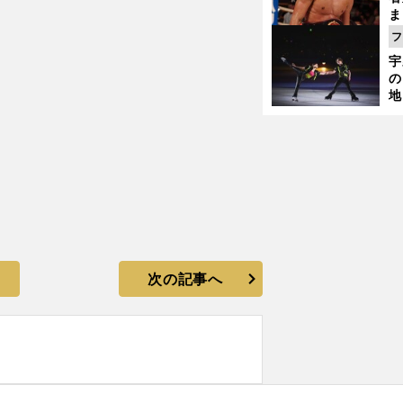
ま
越
フ
さ
宇
の
地
輔
題
次の記事へ