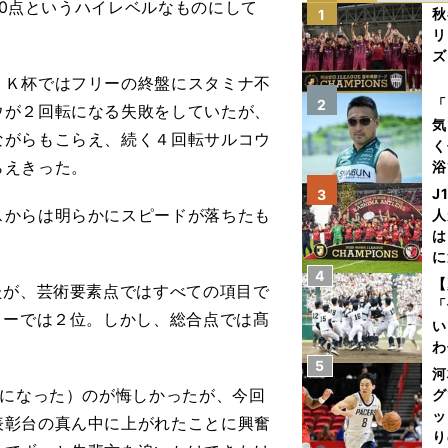
40点というハイレベルなものにして
秋
1
リ
ズ
Ｋ杯ではフリーの終盤にスタミナ不
を
「
2
ウが２回転になる失敗をしていたが、
気
ながらもこらえ、続く４回転サルコウ
く
らえきった。
浴
太
J
3
ァ
からは明らかにスピードが落ちたも
人
は
に
4
と
【
たが、芸術要素点ではすべての項目で
「
リーでは２位。しかし、総合点では髙
い
わ
5
だ
河
転になった）のが悔しかったが、今回
グ
ッ
表彰台の真ん中に上がれたことに興奮
り