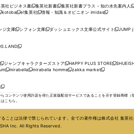
い
い
い
い
ン
ン
ン
集英社ビジネス書
集英社新書
集英社新書プラス - 知の水先案内人
開
開
開
開
開
新
新
新
ウ
ウ
ウ
ウ
ド
ド
ド
kotoba
e!集英社
情報・知識＆オピニオン imidas
く
く
く
く
く
新
し
新
し
新
ィ
ィ
ィ
ィ
ウ
ウ
ウ
し
し
い
し
い
し
ン
ン
ン
ン
で
で
で
い
い
ウ
い
ウ
い
ド
ド
ド
ド
ンジ文庫
シフォン文庫
ダッシュエックス文庫公式サイト
JUMP 
開
開
開
新
新
新
ウ
ウ
ィ
ウ
ィ
ウ
ウ
ウ
ウ
ウ
く
く
く
し
し
し
ィ
ィ
ン
ィ
ン
ィ
で
で
で
で
い
い
い
ン
ン
ド
ン
ド
ン
S.LAND
開
開
開
開
新
ウ
ウ
ウ
ド
ド
ウ
ド
ウ
ド
く
く
く
く
し
ィ
ィ
ィ
ウ
ウ
で
ウ
で
ウ
い
ン
ン
ン
ジャンプキャラクターズストア
HAPPY PLUS STORE
SHUEIS
で
で
開
で
開
で
新
新
新
ウ
ド
ド
ド
ium
mirabella
mirabella homme
zakka market
開
開
く
開
く
開
し
新
新
新
し
新
し
ィ
ウ
ウ
ウ
く
く
く
く
い
し
し
い
し
し
い
ン
で
で
で
ウ
い
い
ウ
い
い
ウ
ド
ボ
開
開
開
新
ィ
ウ
ウ
ィ
ウ
ウ
ィ
ウ
く
く
く
し
らコンテンツ使用許諾を得た正規版配信サービスであることを示す登録商標（登録番
ン
ィ
ィ
ン
ィ
ィ
ン
で
い
覧はこちら。
ド
ン
ン
ド
ン
ン
ド
開
ウ
ウ
ド
ド
ウ
ド
ド
ウ
く
ィ
で
ウ
ウ
で
ウ
ウ
で
ることは法律で禁じられています。全ての著作権は株式会社 集英社
ン
開
で
で
開
で
で
開
ド
HA Inc. All Rights Reserved.
く
開
開
く
開
開
く
ウ
く
く
く
く