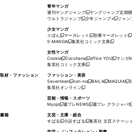
で
ウ
し
い
い
し
青年マンガ
開
で
い
ウ
ウ
い
週刊ヤングジャンプ
ヤングジャンプ定期
新
く
開
ウ
ィ
ィ
ウ
ウルトラジャンプ
少年ジャンプ+
ジャン
新
し
新
く
ィ
ン
ン
ィ
し
い
し
ン
ド
ド
ン
少女マンガ
い
ウ
い
ド
ウ
ウ
ド
りぼん
マーガレット
別冊マーガレット
新
新
新
ウ
ィ
ウ
ウ
で
で
ウ
S-MANGA
集英社コミック文庫
し
新
し
新
ィ
ン
ィ
で
開
開
で
い
し
い
し
ン
ド
ン
女性マンガ
開
く
く
開
ウ
い
ウ
い
ド
ウ
ド
Cookie
Cocohana
office YOU
マンガM
く
く
新
新
新
ィ
ウ
ィ
ウ
ウ
で
ウ
集英社コミック文庫
し
新
し
し
ン
ィ
ン
ィ
で
開
で
い
し
い
い
ド
ン
ド
ン
取材・ファッション
ファッション・美容
開
く
開
ウ
い
ウ
ウ
ウ
ド
ウ
ド
Seventeen
non-no
BAILA
MAQUIA
S
く
く
新
新
新
新
ィ
ウ
ィ
ィ
で
ウ
で
ウ
集英社オンライン
し
新
し
し
し
ン
ィ
ン
ン
開
で
開
で
い
し
い
い
い
ド
ン
ド
ド
芸能・情報・スポーツ
く
開
く
開
ウ
い
ウ
ウ
ウ
ウ
ド
ウ
ウ
Myojo
週プレNEWS
週プレ グラジャパ!
く
く
新
新
新
ィ
ウ
ィ
ィ
ィ
で
ウ
で
で
し
し
ン
ィ
ン
ン
ン
書籍
文芸・文庫・総合
開
で
開
開
い
い
ド
ン
ド
ド
ド
すばる
小説すばる
集英社 文芸ステーシ
く
開
く
く
新
新
ウ
ウ
ウ
ド
ウ
ウ
ウ
く
し
し
ィ
ィ
学芸・ノンフィクション・新書
で
ウ
で
で
で