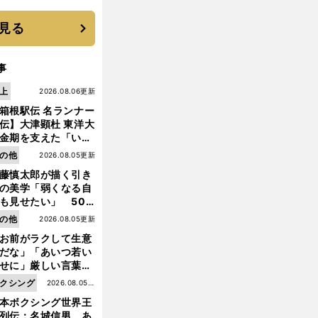
に３年目のNBA挑戦
続く
見る
事
上
2026.08.06更新
箱根駅伝 名ランナー
伝】大津顕杜 東洋大
金期を支えた「いぶ
銀」の存在 最後は同
の他
2026.08.05更新
の設楽兄弟も受賞で
藤慎太郎が描く引き
なかった金栗杯に輝
の美学「弱くなる自
も見せたい」 50
の競輪人生に影響を
の他
2026.08.05更新
える伏見俊昭の死に
お前がラクして生意
言及
だな」「あいつ若い
せに」厳しい言葉を
びせられるも佐藤慎
クシング
2026.08.05更
郎が貫いた誇りとフ
本ボクシング世界王
新
ンへの思い
列伝：名城信男 あ