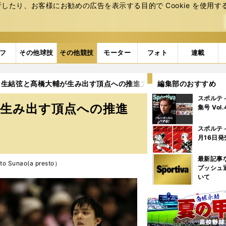
たり、お客様にお勧めの広告を表⽰する⽬的で Cookie を使⽤す
フ
その他球技
その他競技
モーター
フォト
連載
羽生結弦と髙橋大輔が生み出す頂点への推進力
編集部のおすすめ
2ページ目
スポルテ
が生み出す頂点への推進
集号 Vol
スポルテ
月16日発
最新記事
 Sunao(a presto）
プッシュ
いて