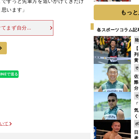
までずっと先輩方を追いかけてきたけ
糧
と思います」
は
もっと
けてまず自分の
各スポーツコラム記
。その中で「体
陸
Ｐでは完璧な演
次
【
列
黄
し
そ
期
LINEで送る
佐
き
際
く
分
代
そ
与
「
も
気
く
浴
ついて
ボ
太
日
ァ
者