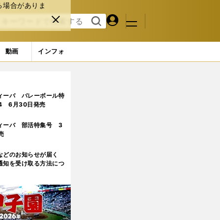
る場合がありま
マイペ
閉じ
検索
メニュ
ー
る
す
ジ
る
動画
インフォ
ィーバ バレーボール特
.4 6月30日発売
ィーバ 部活特集号 3
売
などのお知らせが届く
通知を受け取る方法につ