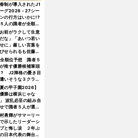
春制が導入されたJ1
ーグ2026－27シー
ンの行方はいかに!?
５人の識者が全順位
大胆予想
お前がラクして生意
だな」「あいつ若い
せに」厳しい言葉を
びせられるも佐藤慎
郎が貫いた誇りとフ
1全順位予想 識者５
ンへの思い
が推す優勝候補筆頭
？ J2降格の憂き目
遭いそうな３クラブ
は？
夏の甲子園2026】
優勝は横浜じゃな
」 波乱必至の組み合
せで識者５人が選ん
優勝校はここだ！
村勇輝がサマーリー
で示したリーダーシ
プと悔し涙 ２年ぶ
の日本代表の舞台を