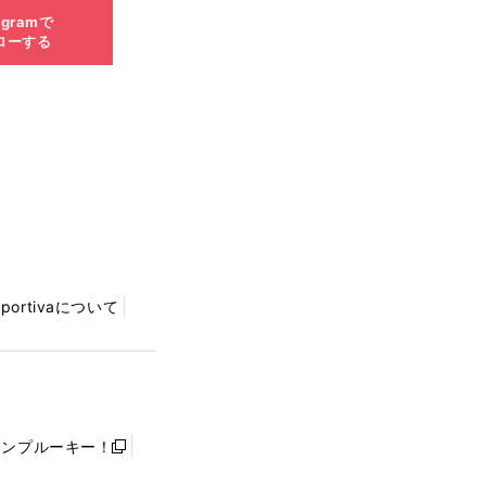
agramで
ローする
Sportivaについて
ャンプルーキー！
新
し