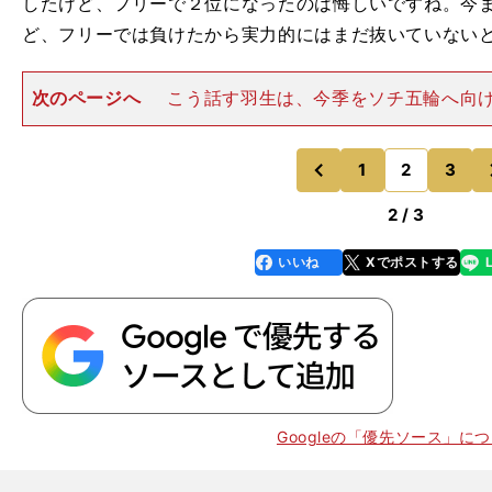
したけど、フリーで２位になったのは悔しいですね。今
ど、フリーでは負けたから実力的にはまだ抜いていない
次のページへ
こう話す羽生は、今季をソチ五輪へ向
プログラムを作り上げるためのシーズンととらえている
力的にはまだ足りないと感じている」と言うように、Ｓ
技を作り上げているのに比
1
2
3
のページへ
のページへ
前
2 / 3
いいね
Xでポストする
line
faceboo
x
k
Googleの「優先ソース」に