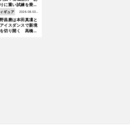
前
りに重い試練を乗り
へ
え「大胆さ」と「巧
ィギュア
2026.08.03更
」で築いた時代
野昌磨は本田真凜と
新
アイスダンスで新境
を切り開く 高橋大
の証言とも重なる課
と楽しさ