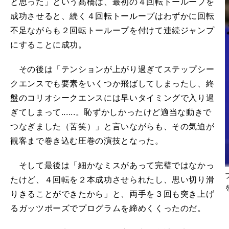
と思った」という髙橋は、最初の４回転トーループを
成功させると、続く４回転トーループはわずかに回転
不足ながらも２回転トーループを付けて連続ジャンプ
にすることに成功。
その後は「テンションが上がり過ぎてステップシー
クエンスでも要素をいくつか飛ばしてしまったし、終
盤のコリオシークエンスには早いタイミングで入り過
ぎてしまって......。恥ずかしかったけど適当な動きで
つなぎました（苦笑）」と言いながらも、その気迫が
観客まで巻き込む圧巻の演技となった。
そして最後は「細かなミスがあって完璧ではなかっ
たけど、４回転を２本成功させられたし、思い切り滑
りきることができたから」と、両手を３回も突き上げ
るガッツポーズでプログラムを締めくくったのだ。