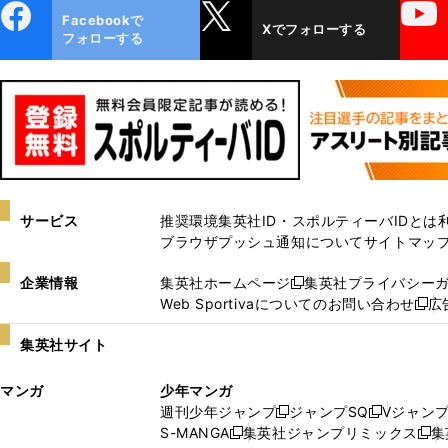
ebo
X
YouTube
Facebookで
Xでフォローする
ok
フォローする
サービス
推奨環境
集英社ID・スポルティーバIDとは
ブラウザプッシュ通知について
サイトマッ
企業情報
集英社ホームページ
集英社プライバシー
新
Web Sportivaについてのお問い合わせ
広
し
新
い
し
集英社サイト
ウ
い
ィ
ウ
マンガ
少年マンガ
ン
ィ
週刊少年ジャンプ
ジャンプSQ
Vジャン
ド
ン
新
新
S-MANGA
集英社ジャンプリミックス
集
ウ
ド
新
し
し
新