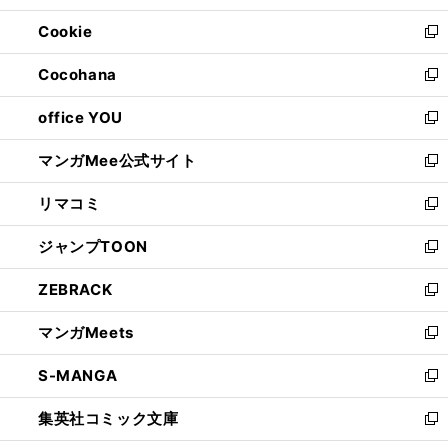
開
ウ
ン
ウ
Cookie
く
で
ド
ィ
新
開
ウ
ン
し
Cocohana
く
で
ド
い
新
開
ウ
ウ
し
office YOU
く
で
ィ
い
新
開
ン
ウ
し
マンガMee公式サイト
く
ド
ィ
い
新
ウ
ン
ウ
し
リマコミ
で
ド
ィ
い
新
開
ウ
ン
ウ
し
ジャンプTOON
く
で
ド
ィ
い
新
開
ウ
ン
ウ
し
ZEBRACK
く
で
ド
ィ
い
新
開
ウ
ン
ウ
し
マンガMeets
く
で
ド
ィ
い
新
開
ウ
ン
ウ
し
S-MANGA
く
で
ド
ィ
い
新
開
ウ
ン
ウ
し
集英社コミック文庫
く
で
ド
ィ
い
新
開
ウ
ン
ウ
し