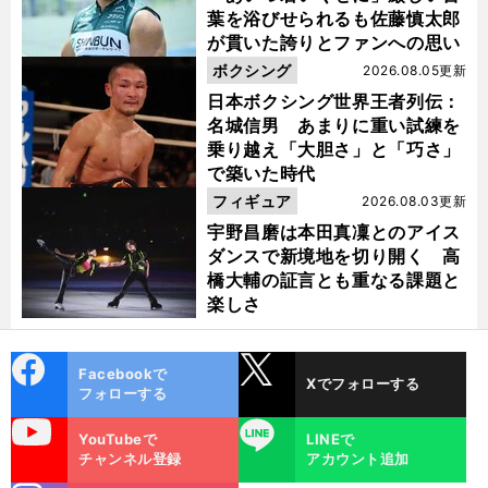
葉を浴びせられるも佐藤慎太郎
が貫いた誇りとファンへの思い
ボクシング
2026.08.05更新
日本ボクシング世界王者列伝：
名城信男 あまりに重い試練を
乗り越え「大胆さ」と「巧さ」
で築いた時代
フィギュア
2026.08.03更新
宇野昌磨は本田真凜とのアイス
ダンスで新境地を切り開く 高
橋大輔の証言とも重なる課題と
楽しさ
cebo
X
Facebookで
Xでフォローする
ok
フォローする
uTube
LINE
YouTubeで
LINEで
チャンネル登録
アカウント追加