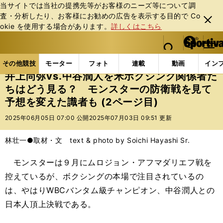
当サイトでは当社の提携先等がお客様のニーズ等について調
査・分析したり、お客様にお勧めの広告を表⽰する⽬的で Co
閉じ
okie を使⽤する場合があります。
詳しくはこちら
る
マイペ
web Sportiva (webスポルティーバ)
検索
メニュ
we
ー
その他競技の記事一覧
格闘技
ボクシング
井上尚
b
ジ
その他競技
モーター
フォト
連載
動画
イン
ス
井上尚弥vs.中谷潤人を米ボクシング関係者た
ポ
ちはどう見る？ モンスターの防衛戦を見て
ル
予想を変えた識者も (2ページ目)
テ
ィ
2025年06月05日 07:00 公開
2025年07月03日 09:51 更新
ー
バ
林壮一●取材・文 text & photo by Soichi Hayashi Sr.
モンスターは９月にムロジョン・アフマダリエフ戦を
控えているが、ボクシングの本場で注目されているの
は、やはりWBCバンタム級チャンピオン、中谷潤人との
日本人頂上決戦である。