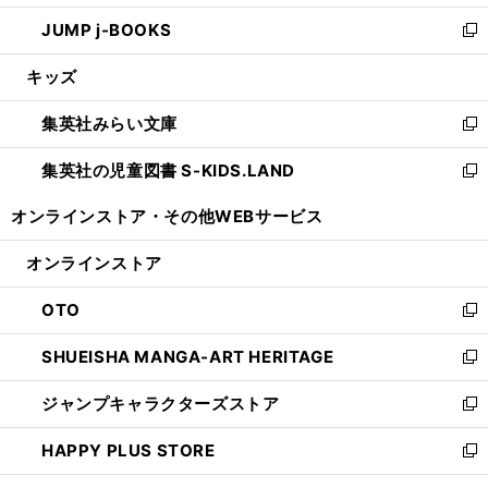
ウ
ン
ウ
し
JUMP j-BOOKS
で
ド
ィ
い
新
開
ウ
ン
ウ
し
キッズ
く
で
ド
ィ
い
開
ウ
ン
ウ
集英社みらい文庫
く
で
ド
ィ
新
開
ウ
ン
し
集英社の児童図書 S-KIDS.LAND
く
で
ド
い
新
開
ウ
ウ
し
オンラインストア・
その他WEBサービス
く
で
ィ
い
開
ン
ウ
オンラインストア
く
ド
ィ
ウ
ン
OTO
で
ド
新
開
ウ
し
SHUEISHA MANGA-ART HERITAGE
く
で
い
新
開
ウ
し
ジャンプキャラクターズストア
く
ィ
い
新
ン
ウ
し
HAPPY PLUS STORE
ド
ィ
い
新
ウ
ン
ウ
し