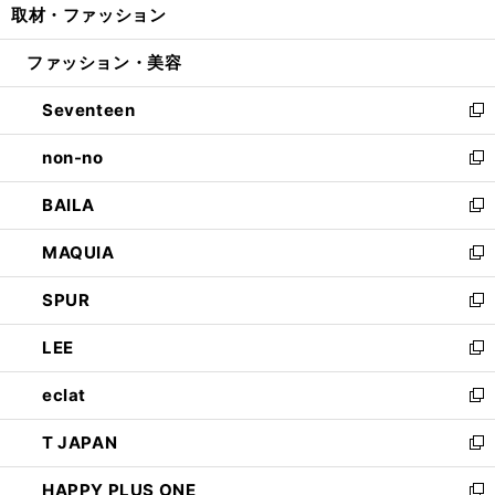
取材・ファッション
く
で
ド
ィ
い
開
ウ
ン
ウ
ファッション・美容
く
で
ド
ィ
開
ウ
ン
Seventeen
く
で
ド
新
開
ウ
し
non-no
く
で
い
新
開
ウ
し
BAILA
く
ィ
い
新
ン
ウ
し
MAQUIA
ド
ィ
い
新
ウ
ン
ウ
し
SPUR
で
ド
ィ
い
新
開
ウ
ン
ウ
し
LEE
く
で
ド
ィ
い
新
開
ウ
ン
ウ
し
eclat
く
で
ド
ィ
い
新
開
ウ
ン
ウ
し
T JAPAN
く
で
ド
ィ
い
新
開
ウ
ン
ウ
し
HAPPY PLUS ONE
く
で
ド
ィ
い
新