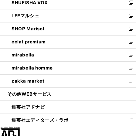
SHUEISHA VOX
で
ド
ィ
い
新
開
ウ
ン
ウ
し
LEEマルシェ
く
で
ド
ィ
い
新
開
ウ
ン
ウ
し
SHOP Marisol
く
で
ド
ィ
い
新
開
ウ
ン
ウ
し
eclat premium
く
で
ド
ィ
い
新
開
ウ
ン
ウ
し
mirabella
く
で
ド
ィ
い
新
開
ウ
ン
ウ
し
mirabella homme
く
で
ド
ィ
い
新
開
ウ
ン
ウ
し
zakka market
く
で
ド
ィ
い
新
開
ウ
ン
ウ
し
その他WEBサービス
く
で
ド
ィ
い
開
ウ
ン
ウ
集英社アドナビ
く
で
ド
ィ
新
開
ウ
ン
し
集英社エディターズ・ラボ
く
で
ド
い
新
開
ウ
ウ
し
く
で
ィ
い