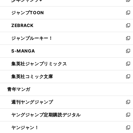
ド
ィ
い
新
開
ウ
ン
ウ
し
ジャンプTOON
く
で
ド
ィ
い
新
開
ウ
ン
ウ
し
ZEBRACK
く
で
ド
ィ
い
新
開
ウ
ン
ウ
し
ジャンプルーキー！
く
で
ド
ィ
い
新
開
ウ
ン
ウ
し
S-MANGA
く
で
ド
ィ
い
新
開
ウ
ン
ウ
し
集英社ジャンプリミックス
く
で
ド
ィ
い
新
開
ウ
ン
ウ
し
集英社コミック文庫
く
で
ド
ィ
い
新
開
ウ
ン
ウ
し
青年マンガ
く
で
ド
ィ
い
開
ウ
ン
ウ
週刊ヤングジャンプ
く
で
ド
ィ
新
開
ウ
ン
し
ヤングジャンプ定期購読デジタル
く
で
ド
い
新
開
ウ
ウ
し
ヤンジャン！
く
で
ィ
い
新