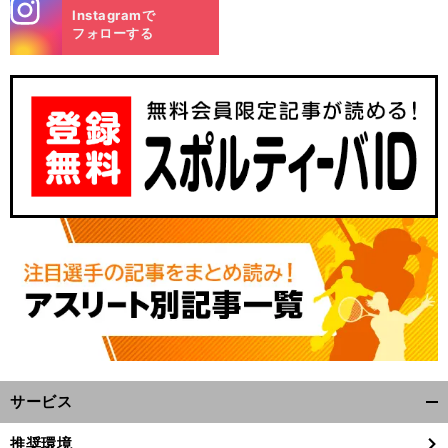
stagra
Instagramで
m
フォローする
前
へ
サービス
開
く/
推奨環境