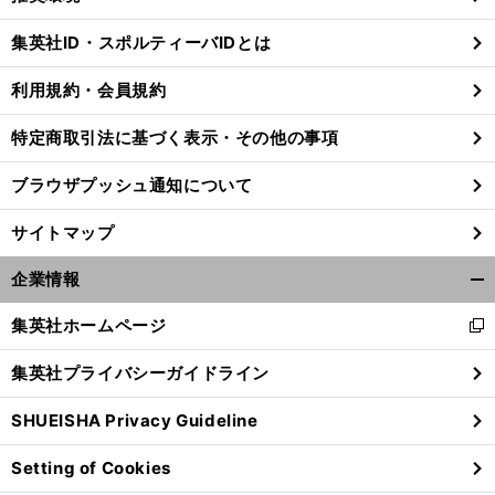
閉
じ
集英社ID・スポルティーバIDとは
る
利用規約・会員規約
特定商取引法に基づく表示・その他の事項
ブラウザプッシュ通知について
サイトマップ
企業情報
開
く/
集英社ホームページ
新
閉
し
じ
集英社プライバシーガイドライン
い
る
ウ
SHUEISHA Privacy Guideline
ィ
ン
Setting of Cookies
ド
ウ