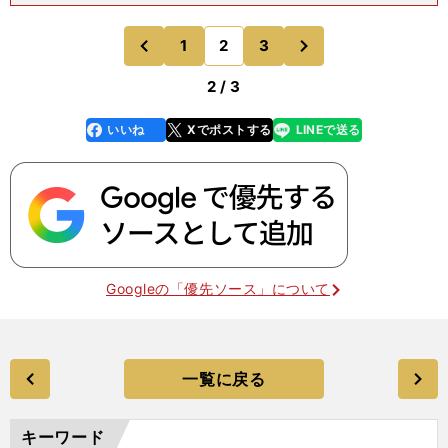
「ナオヤ・イノウエは本物だよ。パウンド・フォ
ー・パウンドのトップ争いをするに相応しい逸材
次
1
2
3
のページへ
のページへ
だ。いつもノックアウ
前
2 / 3
いいね
Xでポストする
LINEで送る
line
faceboo
x
k
Googleの「優先ソース」について
一覧に戻る
キーワード