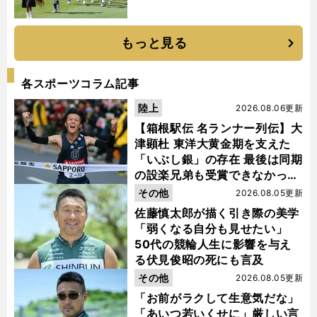
もっと見る
各スポーツコラム記事
陸上
2026.08.06更新
【箱根駅伝 名ランナー列伝】大
津顕杜 東洋大黄金期を支えた
「いぶし銀」の存在 最後は同期
の設楽兄弟も受賞できなかった
金栗杯に輝く
その他
2026.08.05更新
佐藤慎太郎が描く引き際の美学
「弱くなる自分も見せたい」
50代の競輪人生に影響を与え
る伏見俊昭の死にも言及
その他
2026.08.05更新
「お前がラクして生意気だな」
「あいつ若いくせに」厳しい言