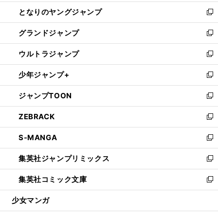
開
ン
ウ
し
となりのヤングジャンプ
く
ド
ィ
い
新
ウ
ン
ウ
し
グランドジャンプ
で
ド
ィ
い
新
開
ウ
ン
ウ
し
ウルトラジャンプ
く
で
ド
ィ
い
新
開
ウ
ン
ウ
し
少年ジャンプ+
く
で
ド
ィ
い
新
開
ウ
ン
ウ
し
ジャンプTOON
く
で
ド
ィ
い
新
開
ウ
ン
ウ
し
ZEBRACK
く
で
ド
ィ
い
新
開
ウ
ン
ウ
し
S-MANGA
く
で
ド
ィ
い
新
開
ウ
ン
ウ
し
集英社ジャンプリミックス
く
で
ド
ィ
い
新
開
ウ
ン
ウ
し
集英社コミック文庫
く
で
ド
ィ
い
新
開
ウ
ン
ウ
し
少女マンガ
く
で
ド
ィ
い
開
ウ
ン
ウ