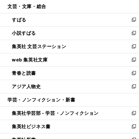
ン
ウ
文芸・文庫・総合
く
で
ド
ィ
開
ウ
ン
すばる
く
で
ド
新
開
ウ
し
小説すばる
く
で
い
新
開
ウ
し
集英社 文芸ステーション
く
ィ
い
新
ン
ウ
し
web 集英社文庫
ド
ィ
い
新
ウ
ン
ウ
し
青春と読書
で
ド
ィ
い
新
開
ウ
ン
ウ
し
アジア人物史
く
で
ド
ィ
い
新
開
ウ
ン
ウ
し
学芸・ノンフィクション・新書
く
で
ド
ィ
い
開
ウ
ン
ウ
集英社学芸部 - 学芸・ノンフィクション
く
で
ド
ィ
新
開
ウ
ン
し
集英社ビジネス書
く
で
ド
い
新
開
ウ
ウ
し