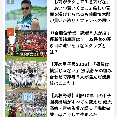
「お前がラクして生意気だな」
2
「あいつ若いくせに」厳しい言
葉を浴びせられるも佐藤慎太郎
が貫いた誇りとファンへの思い
J1全順位予想 識者５人が推す
3
優勝候補筆頭は？ J2降格の憂
き目に遭いそうな３クラブと
は？
4
【夏の甲子園2026】「優勝は
横浜じゃない」 波乱必至の組み
合わせで識者５人が選んだ優勝
校はここだ！
5
【高校野球】創部10年目の甲子
園初出場がすべてを変えた 健大
高崎・青栁監督が語る「機動破
壊」はこうして生まれた