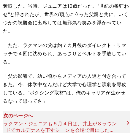
奪取した。当時、ジュニアは10歳だった。"世紀の番狂わ
せ"と評されたが、世界の頂点に立った父親と共に、いく
つかの祝勝会に出席しては無邪気な笑みを浮かべてい
た。
ただ、ラクマンの父は約７カ月後のダイレクト・リマ
ッチで４回に沈められ、あっさりとベルトを手放してい
る。
「父の影響で、幼い頃からメディアの人達と付き合って
きた。今、休学中なんだけど大学で心理学と演劇を専攻
している。"ボクシング取材"は、俺のキャリアが生かせ
るなって思ってさ」
次のページへ
ラクマン・ジュニアも５月４日は、井上が８ラウン
ドでカルデナスを下すシーンを会場で目にした。