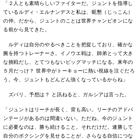
「２人とも素晴らしいファイターだ。ジュントを指導し
ているルディ・エルナンデスと私は、昵懇（じっこん）
の仲。だから、ジュントのことは世界チャンピオンにな
る前から見てきた。
ルディは自分のやるべきことを把捉しており、確かな
腕を持つトレーナーさ。イノウエ戦は、師弟とって大き
な挑戦だし、とてつもないビッグマッチになる。来年の
５月だっけ？ 世界中がトーキョーに熱い視線を注ぐだろ
う。今、ジュントもどんどん強くなっているからね」
ズバリ、予想は？ と訊ねると、ガルシアは言った。
「ジュントはリーチが長く、背も高い。リーチのアドバ
ンテージがあるのは間違いない。ただね、今のジュント
に必要なのは、勝ち続けること。それだけだ。連勝して
自分のボクシングを見せることが、さらなる自信につな