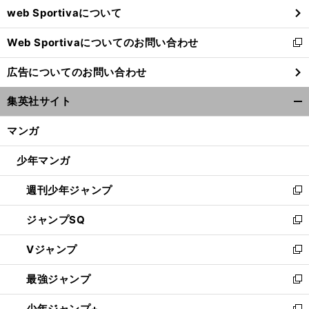
web Sportivaについて
で
開
Web Sportivaについてのお問い合わせ
く
新
し
広告についてのお問い合わせ
い
ウ
集英社サイト
ィ
開
ン
く/
マンガ
ド
閉
ウ
じ
少年マンガ
で
る
開
週刊少年ジャンプ
く
新
し
ジャンプSQ
い
新
ウ
し
Vジャンプ
ィ
い
新
ン
ウ
し
最強ジャンプ
ド
ィ
い
新
ウ
ン
ウ
し
少年ジャンプ+
で