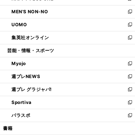
開
ウ
ン
ウ
し
MEN'S NON-NO
く
で
ド
ィ
い
新
開
ウ
ン
ウ
し
UOMO
く
で
ド
ィ
い
新
開
ウ
ン
ウ
し
集英社オンライン
く
で
ド
ィ
い
新
開
ウ
ン
ウ
し
芸能・情報・スポーツ
く
で
ド
ィ
い
開
ウ
ン
ウ
Myojo
く
で
ド
ィ
新
開
ウ
ン
し
週プレNEWS
く
で
ド
い
新
開
ウ
ウ
し
週プレ グラジャパ!
く
で
ィ
い
新
開
ン
ウ
し
Sportiva
く
ド
ィ
い
新
ウ
ン
ウ
し
パラスポ
で
ド
ィ
い
新
開
ウ
ン
ウ
し
書籍
く
で
ド
ィ
い
開
ウ