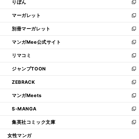
りぼん
く
で
ド
ィ
新
開
ウ
ン
し
マーガレット
く
で
ド
い
新
開
ウ
ウ
し
別冊マーガレット
く
で
ィ
い
新
開
ン
ウ
し
マンガMee公式サイト
く
ド
ィ
い
新
ウ
ン
ウ
し
リマコミ
で
ド
ィ
い
新
開
ウ
ン
ウ
し
ジャンプTOON
く
で
ド
ィ
い
新
開
ウ
ン
ウ
し
ZEBRACK
く
で
ド
ィ
い
新
開
ウ
ン
ウ
し
マンガMeets
く
で
ド
ィ
い
新
開
ウ
ン
ウ
し
S-MANGA
く
で
ド
ィ
い
新
開
ウ
ン
ウ
し
集英社コミック文庫
く
で
ド
ィ
い
新
開
ウ
ン
ウ
し
女性マンガ
く
で
ド
ィ
い