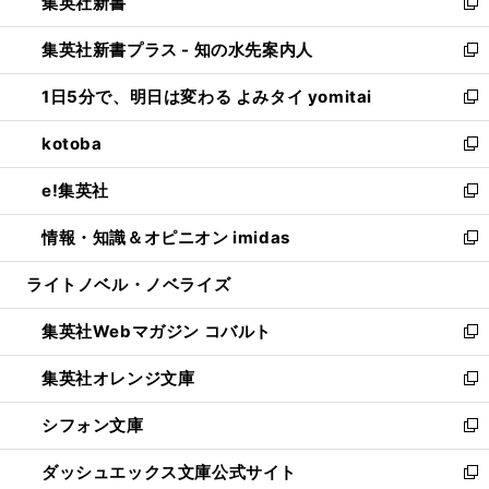
集英社新書
く
で
ィ
い
新
開
ン
ウ
し
集英社新書プラス - 知の水先案内人
く
ド
ィ
い
新
ウ
ン
ウ
し
1日5分で、明日は変わる よみタイ yomitai
で
ド
ィ
い
新
開
ウ
ン
ウ
し
kotoba
く
で
ド
ィ
い
新
開
ウ
ン
ウ
し
e!集英社
く
で
ド
ィ
い
新
開
ウ
ン
ウ
し
情報・知識＆オピニオン imidas
く
で
ド
ィ
い
新
開
ウ
ン
ウ
し
ライトノベル・ノベライズ
く
で
ド
ィ
い
開
ウ
ン
ウ
集英社Webマガジン コバルト
く
で
ド
ィ
新
開
ウ
ン
し
集英社オレンジ文庫
く
で
ド
い
新
開
ウ
ウ
し
シフォン文庫
く
で
ィ
い
新
開
ン
ウ
し
ダッシュエックス文庫公式サイト
く
ド
ィ
い
新