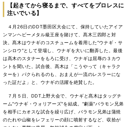
【起きてから寝るまで、すべてをプロレスに
注いでいる】
４月26日のDDT墨田区大会にて、保持していたアイア
ンマンヘビーメタル級王座を賭けて、髙木三四郎と対
決。髙木はウナギのコスチュームを着用した"ウナギ・サ
ンシロウ"として登場し、ウナギを大いに翻弄した。最後
は髙木のスタナーをもろに受け、ウナギは屈辱の３カウ
ントを聞いた。試合後、髙木は「こうやって（キャラク
ターを）パクられるのも、おまえが一流のレスラーにな
った証だよ」と、ウナギの活躍を絶賛した。
７月５日、DDT上野大会で、ウナギと髙木はタッグチ
ーム"ウナギ・ウォリアーズ"を結成。"劇薬"バラモン兄弟
を相手にカオスな試合を繰り広げ、バラモン兄弟は蒲焼
のたれや山椒をレフェリーの顔に噴射するなど、収拾が