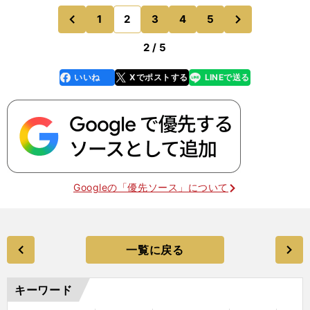
い」という見方をする。「もちろんプロレスラーっ
次
1
2
3
4
5
のページへ
のページへ
て、ゴングが鳴っ
前
2 / 5
いいね
Xでポストする
LINEで送る
line
faceboo
x
k
Googleの「優先ソース」について
一覧に戻る
キーワード