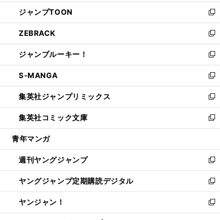
開
ウ
ン
ウ
し
ジャンプTOON
く
で
ド
ィ
い
新
開
ウ
ン
ウ
し
ZEBRACK
く
で
ド
ィ
い
新
開
ウ
ン
ウ
し
ジャンプルーキー！
く
で
ド
ィ
い
新
開
ウ
ン
ウ
し
S-MANGA
く
で
ド
ィ
い
新
開
ウ
ン
ウ
し
集英社ジャンプリミックス
く
で
ド
ィ
い
新
開
ウ
ン
ウ
し
集英社コミック文庫
く
で
ド
ィ
い
新
開
ウ
ン
ウ
し
青年マンガ
く
で
ド
ィ
い
開
ウ
ン
ウ
週刊ヤングジャンプ
く
で
ド
ィ
新
開
ウ
ン
し
ヤングジャンプ定期購読デジタル
く
で
ド
い
新
開
ウ
ウ
し
ヤンジャン！
く
で
ィ
い
新
開
ン
ウ
し