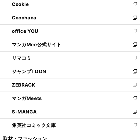
Cookie
く
で
ド
ィ
新
開
ウ
ン
し
Cocohana
く
で
ド
い
新
開
ウ
ウ
し
office YOU
く
で
ィ
い
新
開
ン
ウ
し
マンガMee公式サイト
く
ド
ィ
い
新
ウ
ン
ウ
し
リマコミ
で
ド
ィ
い
新
開
ウ
ン
ウ
し
ジャンプTOON
く
で
ド
ィ
い
新
開
ウ
ン
ウ
し
ZEBRACK
く
で
ド
ィ
い
新
開
ウ
ン
ウ
し
マンガMeets
く
で
ド
ィ
い
新
開
ウ
ン
ウ
し
S-MANGA
く
で
ド
ィ
い
新
開
ウ
ン
ウ
し
集英社コミック文庫
く
で
ド
ィ
い
新
開
ウ
ン
ウ
し
取材・ファッション
く
で
ド
ィ
い