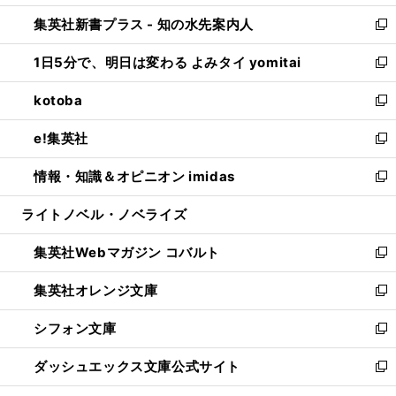
開
ン
ウ
し
集英社新書プラス - 知の水先案内人
く
ド
ィ
い
新
ウ
ン
ウ
し
1日5分で、明日は変わる よみタイ yomitai
で
ド
ィ
い
新
開
ウ
ン
ウ
し
kotoba
く
で
ド
ィ
い
新
開
ウ
ン
ウ
し
e!集英社
く
で
ド
ィ
い
新
開
ウ
ン
ウ
し
情報・知識＆オピニオン imidas
く
で
ド
ィ
い
新
開
ウ
ン
ウ
し
ライトノベル・ノベライズ
く
で
ド
ィ
い
開
ウ
ン
ウ
集英社Webマガジン コバルト
く
で
ド
ィ
新
開
ウ
ン
し
集英社オレンジ文庫
く
で
ド
い
新
開
ウ
ウ
し
シフォン文庫
く
で
ィ
い
新
開
ン
ウ
し
ダッシュエックス文庫公式サイト
く
ド
ィ
い
新
ウ
ン
ウ
し