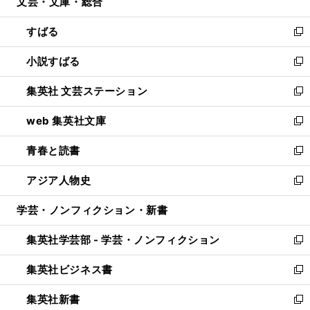
文芸・文庫・総合
く
で
ド
ィ
開
ウ
ン
すばる
く
で
ド
新
開
ウ
し
小説すばる
く
で
い
新
開
ウ
し
集英社 文芸ステーション
く
ィ
い
新
ン
ウ
し
web 集英社文庫
ド
ィ
い
新
ウ
ン
ウ
し
青春と読書
で
ド
ィ
い
新
開
ウ
ン
ウ
し
アジア人物史
く
で
ド
ィ
い
新
開
ウ
ン
ウ
し
学芸・ノンフィクション・新書
く
で
ド
ィ
い
開
ウ
ン
ウ
集英社学芸部 - 学芸・ノンフィクション
く
で
ド
ィ
新
開
ウ
ン
し
集英社ビジネス書
く
で
ド
い
新
開
ウ
ウ
し
集英社新書
く
で
ィ
い
新