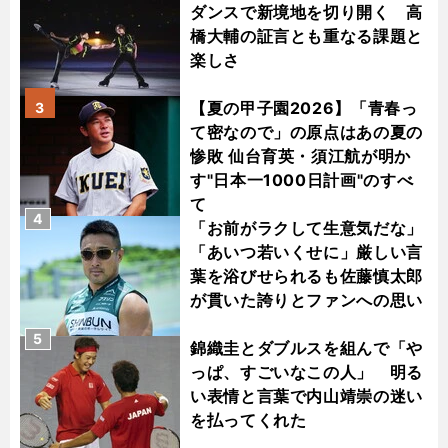
ダンスで新境地を切り開く 高
橋大輔の証言とも重なる課題と
楽しさ
【夏の甲子園2026】「青春っ
3
て密なので」の原点はあの夏の
惨敗 仙台育英・須江航が明か
す"日本一1000日計画"のすべ
て
4
「お前がラクして生意気だな」
「あいつ若いくせに」厳しい言
葉を浴びせられるも佐藤慎太郎
が貫いた誇りとファンへの思い
5
錦織圭とダブルスを組んで「や
っぱ、すごいなこの人」 明る
い表情と言葉で内山靖崇の迷い
を払ってくれた