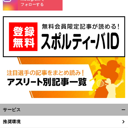
m
フォローする
サービス
開
く/
推奨環境
閉