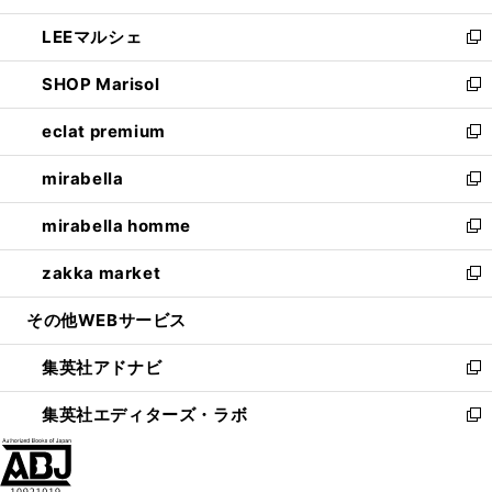
開
ウ
ン
ウ
し
LEEマルシェ
く
で
ド
ィ
い
新
開
ウ
ン
ウ
し
SHOP Marisol
く
で
ド
ィ
い
新
開
ウ
ン
ウ
し
eclat premium
く
で
ド
ィ
い
新
開
ウ
ン
ウ
し
mirabella
く
で
ド
ィ
い
新
開
ウ
ン
ウ
し
mirabella homme
く
で
ド
ィ
い
新
開
ウ
ン
ウ
し
zakka market
く
で
ド
ィ
い
新
開
ウ
ン
ウ
し
その他WEBサービス
く
で
ド
ィ
い
開
ウ
ン
ウ
集英社アドナビ
く
で
ド
ィ
新
開
ウ
ン
し
集英社エディターズ・ラボ
く
で
ド
い
新
開
ウ
ウ
し
く
で
ィ
い
開
ン
ウ