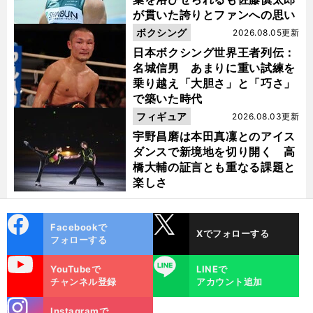
が貫いた誇りとファンへの思い
ボクシング
2026.08.05更新
日本ボクシング世界王者列伝：
名城信男 あまりに重い試練を
乗り越え「大胆さ」と「巧さ」
で築いた時代
フィギュア
2026.08.03更新
宇野昌磨は本田真凜とのアイス
ダンスで新境地を切り開く 高
橋大輔の証言とも重なる課題と
楽しさ
cebo
X
Facebookで
Xでフォローする
ok
フォローする
uTube
LINE
YouTubeで
LINEで
チャンネル登録
アカウント追加
stagra
Instagramで