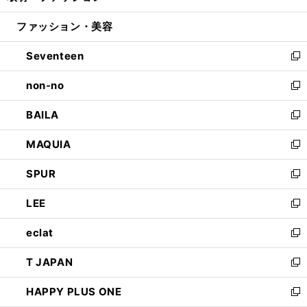
開
ウ
ン
ウ
ファッション・美容
く
で
ド
ィ
開
ウ
ン
Seventeen
く
で
ド
新
開
ウ
し
non-no
く
で
い
新
開
ウ
し
BAILA
く
ィ
い
新
ン
ウ
し
MAQUIA
ド
ィ
い
新
ウ
ン
ウ
し
SPUR
で
ド
ィ
い
新
開
ウ
ン
ウ
し
LEE
く
で
ド
ィ
い
新
開
ウ
ン
ウ
し
eclat
く
で
ド
ィ
い
新
開
ウ
ン
ウ
し
T JAPAN
く
で
ド
ィ
い
新
開
ウ
ン
ウ
し
HAPPY PLUS ONE
く
で
ド
ィ
い
新
開
ウ