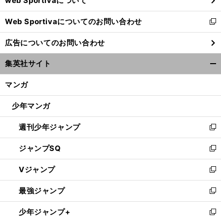
web Sportivaについて
で
開
Web Sportivaについてのお問い合わせ
く
新
し
広告についてのお問い合わせ
い
ウ
集英社サイト
ィ
開
ン
く/
マンガ
ド
閉
ウ
じ
少年マンガ
で
る
開
週刊少年ジャンプ
く
新
し
ジャンプSQ
い
新
ウ
し
Vジャンプ
ィ
い
新
ン
ウ
し
最強ジャンプ
ド
ィ
い
新
ウ
ン
ウ
し
少年ジャンプ+
で
ド
ィ
い
新