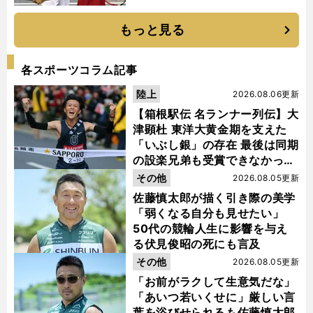
もっと見る
各スポーツコラム記事
陸上
2026.08.06更新
【箱根駅伝 名ランナー列伝】大
津顕杜 東洋大黄金期を支えた
「いぶし銀」の存在 最後は同期
の設楽兄弟も受賞できなかった
金栗杯に輝く
その他
2026.08.05更新
佐藤慎太郎が描く引き際の美学
「弱くなる自分も見せたい」
50代の競輪人生に影響を与え
る伏見俊昭の死にも言及
その他
2026.08.05更新
「お前がラクして生意気だな」
「あいつ若いくせに」厳しい言
葉を浴びせられるも佐藤慎太郎