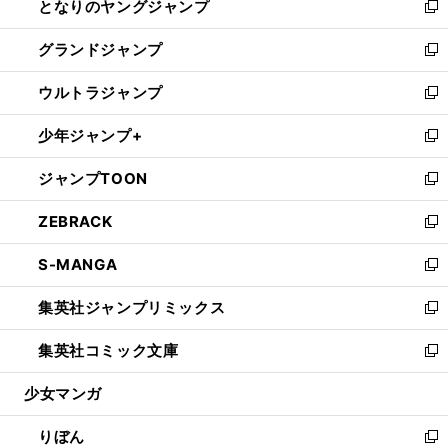
となりのヤングジャンプ
く
ド
ィ
い
新
ウ
ン
ウ
し
グランドジャンプ
で
ド
ィ
い
新
開
ウ
ン
ウ
し
ウルトラジャンプ
く
で
ド
ィ
い
新
開
ウ
ン
ウ
し
少年ジャンプ+
く
で
ド
ィ
い
新
開
ウ
ン
ウ
し
ジャンプTOON
く
で
ド
ィ
い
新
開
ウ
ン
ウ
し
ZEBRACK
く
で
ド
ィ
い
新
開
ウ
ン
ウ
し
S-MANGA
く
で
ド
ィ
い
新
開
ウ
ン
ウ
し
集英社ジャンプリミックス
く
で
ド
ィ
い
新
開
ウ
ン
ウ
し
集英社コミック文庫
く
で
ド
ィ
い
新
開
ウ
ン
ウ
し
少女マンガ
く
で
ド
ィ
い
開
ウ
ン
ウ
りぼん
く
で
ド
ィ
新