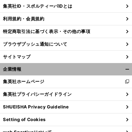
じ
集英社ID・スポルティーバIDとは
る
利用規約・会員規約
特定商取引法に基づく表示・その他の事項
前
へ
ブラウザプッシュ通知について
サイトマップ
企業情報
開
く/
集英社ホームページ
新
閉
し
じ
集英社プライバシーガイドライン
い
る
ウ
SHUEISHA Privacy Guideline
ィ
ン
Setting of Cookies
ド
ウ