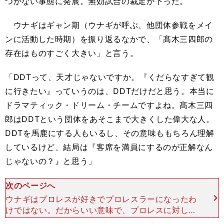
つかない事態に発展。無効試合の裁定が下った。
ウナギはギャン期（ウナギが呼ぶ、他団体参戦をメイ
ンに活動した時期）を振り返るなかで、「髙木三四郎の
存在はものすごく大きい」と言う。
「DDTって、天才じゃないですか。『くだらなすぎて観
に行きたい』っていうのは、DDTだけだと思う。本当に
ドラマティック・ドリーム・チームですよね。髙木三四
郎はDDTという団体をあそこまで大きくした偉大な人。
DDTを馬鹿にする人もいるし、その意味ももちろん理解
しているけど、結局は『客席を満員にするのが正解なん
じゃないの？』と思う」
次のページへ
ウナギはプロレスが好きでプロレスラーになったわ
けではない。だからいい意味で、プロレスに対して
こだわりというものがない。「すごいものはすご