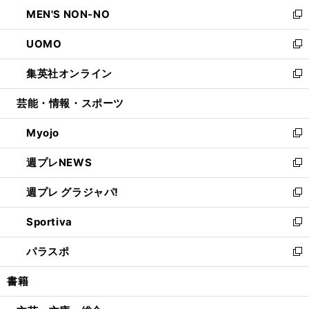
ン
ウ
し
MEN'S NON-NO
く
で
ド
ィ
い
新
開
ウ
ン
ウ
し
UOMO
く
で
ド
ィ
い
新
開
ウ
ン
ウ
し
集英社オンライン
く
で
ド
ィ
い
新
開
ウ
ン
ウ
し
芸能・情報・スポーツ
く
で
ド
ィ
い
開
ウ
ン
ウ
Myojo
く
で
ド
ィ
新
開
ウ
ン
し
週プレNEWS
く
で
ド
い
新
開
ウ
ウ
し
週プレ グラジャパ!
く
で
ィ
い
新
開
ン
ウ
し
Sportiva
く
ド
ィ
い
新
ウ
ン
ウ
し
パラスポ
で
ド
ィ
い
新
開
ウ
ン
ウ
し
書籍
く
で
ド
ィ
い
開
ウ
ン
ウ