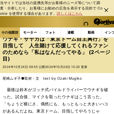
当サイトでは当社の提携先等がお客様のニーズ等について調
査・分析したり、お客様にお勧めの広告を表⽰する⽬的で Co
閉じ
okie を使⽤する場合があります。
詳しくはこちら
る
マイペ
web Sportiva (webスポルティーバ)
検索
メニュ
we
ー
その他競技の記事一覧
格闘技
プロレス
ウナギ
b
ジ
その他競技
モーター
フォト
連載
動画
イン
ス
ウナギ・サヤカは「東京ドーム自主興行」を
ポ
目指して 人生賭けて応援してくれるファン
ル
のためなら「私はなんだってやる」 (2ページ
テ
ィ
目)
ー
2024年10月24日 09:55 公開
2024年10月24日 10:20 更新
バ
尾崎ムギ子●取材・文 text by Ozaki Mugiko
最後は鈴木がゴッチ式パイルドライバーでウナギを破
った。試合後、マイクを取ったウナギはこう言った。
「ちょうど横にさ、偶然にも、もっともっと大きいハコ
があるんだよね。東京ドーム、目指してやろうじゃ