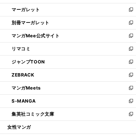
開
ウ
ン
し
マーガレット
く
で
ド
い
新
開
ウ
ウ
し
別冊マーガレット
く
で
ィ
い
新
開
ン
ウ
し
マンガMee公式サイト
く
ド
ィ
い
新
ウ
ン
ウ
し
リマコミ
で
ド
ィ
い
新
開
ウ
ン
ウ
し
ジャンプTOON
く
で
ド
ィ
い
新
開
ウ
ン
ウ
し
ZEBRACK
く
で
ド
ィ
い
新
開
ウ
ン
ウ
し
マンガMeets
く
で
ド
ィ
い
新
開
ウ
ン
ウ
し
S-MANGA
く
で
ド
ィ
い
新
開
ウ
ン
ウ
し
集英社コミック文庫
く
で
ド
ィ
い
新
開
ウ
ン
ウ
し
女性マンガ
く
で
ド
ィ
い
開
ウ
ン
ウ