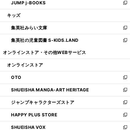
JUMP j-BOOKS
で
ド
ィ
い
新
開
ウ
ン
ウ
し
キッズ
く
で
ド
ィ
い
開
ウ
ン
ウ
集英社みらい文庫
く
で
ド
ィ
新
開
ウ
ン
し
集英社の児童図書 S-KIDS.LAND
く
で
ド
い
新
開
ウ
ウ
し
オンラインストア・
その他WEBサービス
く
で
ィ
い
開
ン
ウ
オンラインストア
く
ド
ィ
ウ
ン
OTO
で
ド
新
開
ウ
し
SHUEISHA MANGA-ART HERITAGE
く
で
い
新
開
ウ
し
ジャンプキャラクターズストア
く
ィ
い
新
ン
ウ
し
HAPPY PLUS STORE
ド
ィ
い
新
ウ
ン
ウ
し
SHUEISHA VOX
で
ド
ィ
い
新