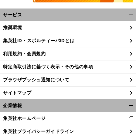
サービス
開
く/
推奨環境
閉
じ
集英社ID・スポルティーバIDとは
る
利用規約・会員規約
特定商取引法に基づく表示・その他の事項
ブラウザプッシュ通知について
サイトマップ
企業情報
開
く/
集英社ホームページ
新
閉
し
じ
集英社プライバシーガイドライン
い
る