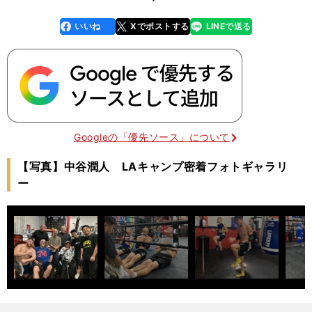
いいね
Xでポストする
LINEで送る
line
faceboo
x
k
Googleの「優先ソース」について
【写真】中谷潤人 LAキャンプ密着フォトギャラリ
ー