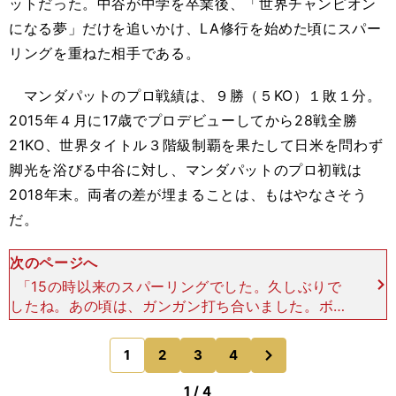
ットだった。中谷が中学を卒業後、「世界チャンピオン
になる夢」だけを追いかけ、LA修行を始めた頃にスパー
リングを重ねた相手である。
マンダパットのプロ戦績は、９勝（５KO）１敗１分。
2015年４月に17歳でプロデビューしてから28戦全勝
21KO、世界タイトル３階級制覇を果たして日米を問わず
脚光を浴びる中谷に対し、マンダパットのプロ初戦は
2018年末。両者の差が埋まることは、もはやなさそう
だ。
次のページへ
「15の時以来のスパーリングでした。久しぶりで
したね。あの頃は、ガンガン打ち合いました。ボデ
ィを狙ったことを覚えています。今はやりやすい、
崩しやすい選手です。彼の動きを観察しながら、そ
次
1
2
3
4
のページへ
れほど力を入れず
1 / 4