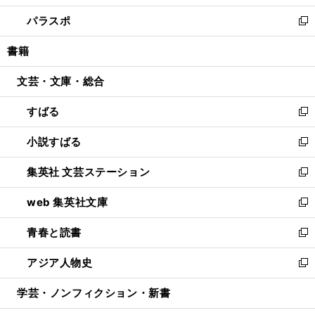
ウ
ン
ウ
し
パラスポ
で
ド
ィ
い
新
開
ウ
ン
ウ
し
書籍
く
で
ド
ィ
い
開
ウ
ン
ウ
文芸・文庫・総合
く
で
ド
ィ
開
ウ
ン
すばる
く
で
ド
新
開
ウ
し
小説すばる
く
で
い
新
開
ウ
し
集英社 文芸ステーション
く
ィ
い
新
ン
ウ
し
web 集英社文庫
ド
ィ
い
新
ウ
ン
ウ
し
青春と読書
で
ド
ィ
い
新
開
ウ
ン
ウ
し
アジア人物史
く
で
ド
ィ
い
新
開
ウ
ン
ウ
し
学芸・ノンフィクション・新書
く
で
ド
ィ
い
開
ウ
ン
ウ