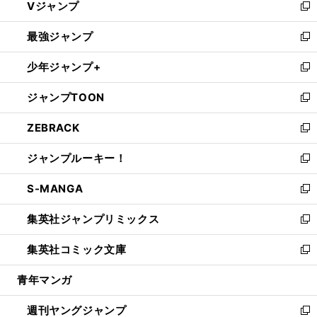
Vジャンプ
ィ
い
新
ン
ウ
し
最強ジャンプ
ド
ィ
い
新
ウ
ン
ウ
し
少年ジャンプ+
で
ド
ィ
い
新
開
ウ
ン
ウ
し
ジャンプTOON
く
で
ド
ィ
い
新
開
ウ
ン
ウ
し
ZEBRACK
く
で
ド
ィ
い
新
開
ウ
ン
ウ
し
ジャンプルーキー！
く
で
ド
ィ
い
新
開
ウ
ン
ウ
し
S-MANGA
く
で
ド
ィ
い
新
開
ウ
ン
ウ
し
集英社ジャンプリミックス
く
で
ド
ィ
い
新
開
ウ
ン
ウ
し
集英社コミック文庫
く
で
ド
ィ
い
新
開
ウ
ン
ウ
し
青年マンガ
く
で
ド
ィ
い
開
ウ
ン
ウ
週刊ヤングジャンプ
く
で
ド
ィ
新