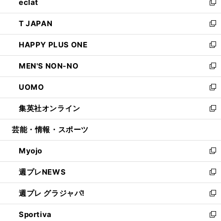
eclat
く
で
ド
ィ
い
新
開
ウ
ン
ウ
し
T JAPAN
く
で
ド
ィ
い
新
開
ウ
ン
ウ
し
HAPPY PLUS ONE
く
で
ド
ィ
い
新
開
ウ
ン
ウ
し
MEN'S NON-NO
く
で
ド
ィ
い
新
開
ウ
ン
ウ
し
UOMO
く
で
ド
ィ
い
新
開
ウ
ン
ウ
し
集英社オンライン
く
で
ド
ィ
い
新
開
ウ
ン
ウ
し
芸能・情報・スポーツ
く
で
ド
ィ
い
開
ウ
ン
ウ
Myojo
く
で
ド
ィ
新
開
ウ
ン
し
週プレNEWS
く
で
ド
い
新
開
ウ
ウ
し
週プレ グラジャパ!
く
で
ィ
い
新
開
ン
ウ
し
Sportiva
く
ド
ィ
い
新