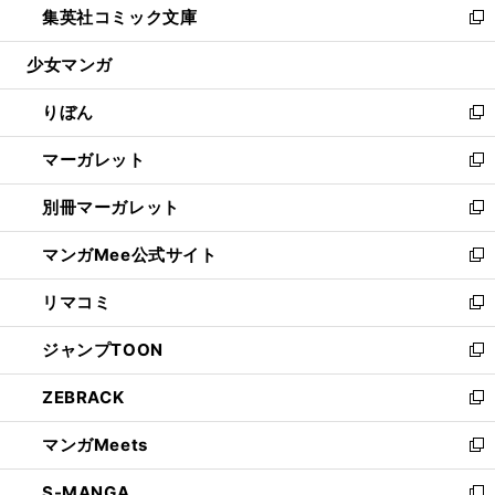
集英社コミック文庫
く
で
ド
ィ
い
新
開
ウ
ン
ウ
し
少女マンガ
く
で
ド
ィ
い
開
ウ
ン
ウ
りぼん
く
で
ド
ィ
新
開
ウ
ン
し
マーガレット
く
で
ド
い
新
開
ウ
ウ
し
別冊マーガレット
く
で
ィ
い
新
開
ン
ウ
し
マンガMee公式サイト
く
ド
ィ
い
新
ウ
ン
ウ
し
リマコミ
で
ド
ィ
い
新
開
ウ
ン
ウ
し
ジャンプTOON
く
で
ド
ィ
い
新
開
ウ
ン
ウ
し
ZEBRACK
く
で
ド
ィ
い
新
開
ウ
ン
ウ
し
マンガMeets
く
で
ド
ィ
い
新
開
ウ
ン
ウ
し
S-MANGA
く
で
ド
ィ