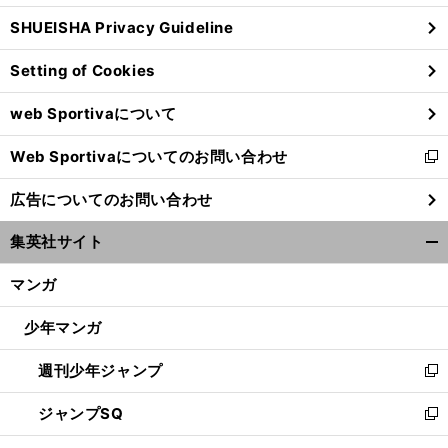
ウ
SHUEISHA Privacy Guideline
ィ
ン
Setting of Cookies
ド
ウ
web Sportivaについて
で
開
Web Sportivaについてのお問い合わせ
く
新
し
広告についてのお問い合わせ
い
ウ
集英社サイト
ィ
開
ン
く/
マンガ
ド
閉
ウ
じ
少年マンガ
で
る
開
週刊少年ジャンプ
く
新
し
ジャンプSQ
い
新
ウ
し