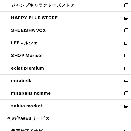
ジャンプキャラクターズストア
く
ィ
い
新
ン
ウ
し
HAPPY PLUS STORE
ド
ィ
い
新
ウ
ン
ウ
し
SHUEISHA VOX
で
ド
ィ
い
新
開
ウ
ン
ウ
し
LEEマルシェ
く
で
ド
ィ
い
新
開
ウ
ン
ウ
し
SHOP Marisol
く
で
ド
ィ
い
新
開
ウ
ン
ウ
し
eclat premium
く
で
ド
ィ
い
新
開
ウ
ン
ウ
し
mirabella
く
で
ド
ィ
い
新
開
ウ
ン
ウ
し
mirabella homme
く
で
ド
ィ
い
新
開
ウ
ン
ウ
し
zakka market
く
で
ド
ィ
い
新
開
ウ
ン
ウ
し
その他WEBサービス
く
で
ド
ィ
い
開
ウ
ン
ウ
集英社アドナビ
く
で