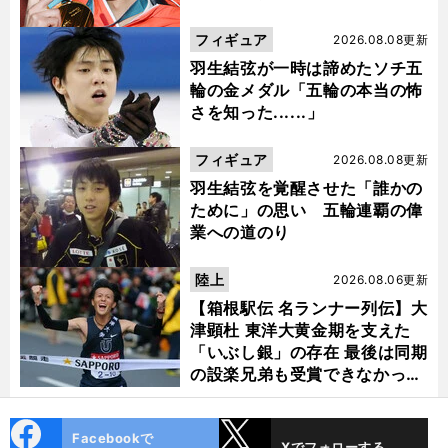
フィギュア
2026.08.08更新
羽生結弦が一時は諦めたソチ五
輪の金メダル「五輪の本当の怖
さを知った......」
フィギュア
2026.08.08更新
羽生結弦を覚醒させた「誰かの
ために」の思い 五輪連覇の偉
業への道のり
陸上
2026.08.06更新
【箱根駅伝 名ランナー列伝】大
津顕杜 東洋大黄金期を支えた
「いぶし銀」の存在 最後は同期
の設楽兄弟も受賞できなかった
金栗杯に輝く
cebo
X
Facebookで
Xでフォローする