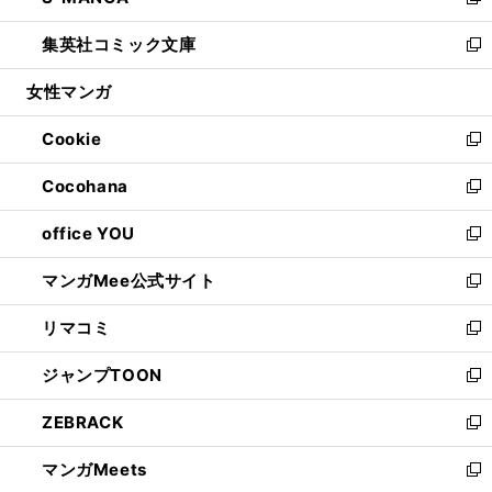
い
新
開
ウ
ン
ウ
し
集英社コミック文庫
く
で
ド
ィ
い
新
開
ウ
ン
ウ
し
女性マンガ
く
で
ド
ィ
い
開
ウ
ン
ウ
Cookie
く
で
ド
ィ
新
開
ウ
ン
し
Cocohana
く
で
ド
い
新
開
ウ
ウ
し
office YOU
く
で
ィ
い
新
開
ン
ウ
し
マンガMee公式サイト
く
ド
ィ
い
新
ウ
ン
ウ
し
リマコミ
で
ド
ィ
い
新
開
ウ
ン
ウ
し
ジャンプTOON
く
で
ド
ィ
い
新
開
ウ
ン
ウ
し
ZEBRACK
く
で
ド
ィ
い
新
開
ウ
ン
ウ
し
マンガMeets
く
で
ド
ィ
い
新