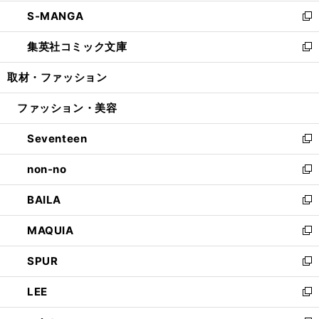
開
ウ
ン
ウ
し
S-MANGA
く
で
ド
ィ
い
新
開
ウ
ン
ウ
し
集英社コミック文庫
く
で
ド
ィ
い
新
開
ウ
ン
ウ
し
取材・ファッション
く
で
ド
ィ
い
開
ウ
ン
ウ
ファッション・美容
く
で
ド
ィ
開
ウ
ン
Seventeen
く
で
ド
新
開
ウ
し
non-no
く
で
い
新
開
ウ
し
BAILA
く
ィ
い
新
ン
ウ
し
MAQUIA
ド
ィ
い
新
ウ
ン
ウ
し
SPUR
で
ド
ィ
い
新
開
ウ
ン
ウ
し
LEE
く
で
ド
ィ
い
新
開
ウ
ン
ウ
し