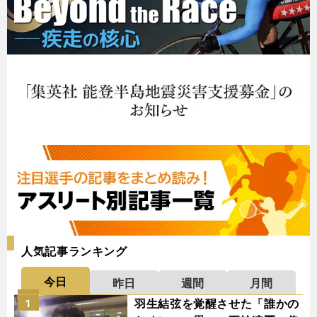
人気記事ランキング
今日
昨日
週間
月間
羽生結弦を覚醒させた「誰かの
1