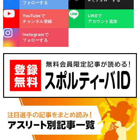
ok
フォローする
uTube
LINE
YouTubeで
LINEで
チャンネル登録
アカウント追加
stagra
Instagramで
m
フォローする
、
前
へ