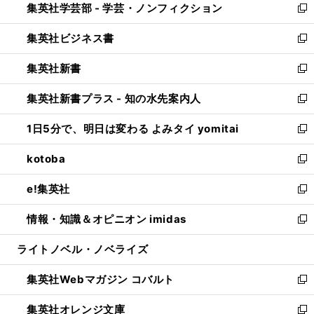
集英社学芸部 - 学芸・ノンフィクション
く
で
ド
ィ
新
開
ウ
ン
し
集英社ビジネス書
く
で
ド
い
新
開
ウ
ウ
し
集英社新書
く
で
ィ
い
新
開
ン
ウ
し
集英社新書プラス - 知の水先案内人
く
ド
ィ
い
新
ウ
ン
ウ
し
1日5分で、明日は変わる よみタイ yomitai
で
ド
ィ
い
新
開
ウ
ン
ウ
し
kotoba
く
で
ド
ィ
い
新
開
ウ
ン
ウ
し
e!集英社
く
で
ド
ィ
い
新
開
ウ
ン
ウ
し
情報・知識＆オピニオン imidas
く
で
ド
ィ
い
新
開
ウ
ン
ウ
し
ライトノベル・ノベライズ
く
で
ド
ィ
い
開
ウ
ン
ウ
集英社Webマガジン コバルト
く
で
ド
ィ
新
開
ウ
ン
し
集英社オレンジ文庫
く
で
ド
い
新