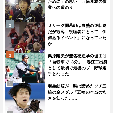
ために」の思い 五輪連覇の偉
業への道のり
Ｊリーグ開幕戦は白熱の逆転劇
2
だが観客、視聴者にとって「価
値あるイベント」になっていた
か
栗原陵矢が無名校進学の理由は
3
「自転車で13分」 春江工出身
として最初で最後のプロ野球選
手となった
4
羽生結弦が一時は諦めたソチ五
輪の金メダル「五輪の本当の怖
さを知った......」