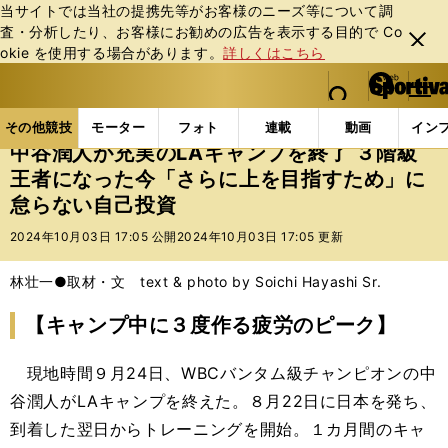
当サイトでは当社の提携先等がお客様のニーズ等について調
査・分析したり、お客様にお勧めの広告を表⽰する⽬的で Co
閉じ
okie を使⽤する場合があります。
詳しくはこちら
る
マイペ
web Sportiva (webスポルティーバ)
検索
メニュ
we
ー
その他競技の記事一覧
格闘技
ボクシング
中谷潤
b
ジ
その他競技
モーター
フォト
連載
動画
イン
ス
中谷潤人が充実のLAキャンプを終了 ３階級
ポ
王者になった今「さらに上を目指すため」に
ル
怠らない自己投資
テ
ィ
2024年10月03日 17:05 公開
2024年10月03日 17:05 更新
ー
バ
林壮一●取材・文 text & photo by Soichi Hayashi Sr.
【キャンプ中に３度作る疲労のピーク】
現地時間９月24日、WBCバンタム級チャンピオンの中
谷潤人がLAキャンプを終えた。８月22日に日本を発ち、
到着した翌日からトレーニングを開始。１カ月間のキャ