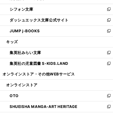
開
ウ
ウ
し
シフォン文庫
く
で
ィ
い
新
開
ン
ウ
し
ダッシュエックス文庫公式サイト
く
ド
ィ
い
新
ウ
ン
ウ
し
JUMP j-BOOKS
で
ド
ィ
い
新
開
ウ
ン
ウ
し
キッズ
く
で
ド
ィ
い
開
ウ
ン
ウ
集英社みらい文庫
く
で
ド
ィ
新
開
ウ
ン
し
集英社の児童図書 S-KIDS.LAND
く
で
ド
い
新
開
ウ
ウ
し
オンラインストア・
その他WEBサービス
く
で
ィ
い
開
ン
ウ
オンラインストア
く
ド
ィ
ウ
ン
OTO
で
ド
新
開
ウ
し
SHUEISHA MANGA-ART HERITAGE
く
で
い
新
開
ウ
し