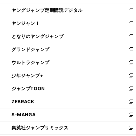
開
ウ
ン
し
ヤングジャンプ定期購読デジタル
く
で
ド
い
新
開
ウ
ウ
し
ヤンジャン！
く
で
ィ
い
新
開
ン
ウ
し
となりのヤングジャンプ
く
ド
ィ
い
新
ウ
ン
ウ
し
グランドジャンプ
で
ド
ィ
い
新
開
ウ
ン
ウ
し
ウルトラジャンプ
く
で
ド
ィ
い
新
開
ウ
ン
ウ
し
少年ジャンプ+
く
で
ド
ィ
い
新
開
ウ
ン
ウ
し
ジャンプTOON
く
で
ド
ィ
い
新
開
ウ
ン
ウ
し
ZEBRACK
く
で
ド
ィ
い
新
開
ウ
ン
ウ
し
S-MANGA
く
で
ド
ィ
い
新
開
ウ
ン
ウ
し
集英社ジャンプリミックス
く
で
ド
ィ
い
新
開
ウ
ン
ウ
し