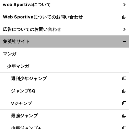
web Sportivaについて
で
開
Web Sportivaについてのお問い合わせ
く
新
し
広告についてのお問い合わせ
い
ウ
集英社サイト
ィ
開
ン
く/
マンガ
ド
閉
ウ
じ
少年マンガ
で
る
開
週刊少年ジャンプ
く
新
し
ジャンプSQ
い
新
ウ
し
Vジャンプ
ィ
い
新
ン
ウ
し
最強ジャンプ
ド
ィ
い
新
ウ
ン
ウ
し
少年ジャンプ+
で
ド
ィ
い