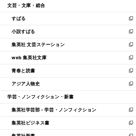
文芸・文庫・総合
く
で
ド
ィ
開
ウ
ン
すばる
く
で
ド
新
開
ウ
し
小説すばる
く
で
い
新
開
ウ
し
集英社 文芸ステーション
く
ィ
い
新
ン
ウ
し
web 集英社文庫
ド
ィ
い
新
ウ
ン
ウ
し
青春と読書
で
ド
ィ
い
新
開
ウ
ン
ウ
し
アジア人物史
く
で
ド
ィ
い
新
開
ウ
ン
ウ
し
学芸・ノンフィクション・新書
く
で
ド
ィ
い
開
ウ
ン
ウ
集英社学芸部 - 学芸・ノンフィクション
く
で
ド
ィ
新
開
ウ
ン
し
集英社ビジネス書
く
で
ド
い
新
開
ウ
ウ
し
集英社新書
く
で