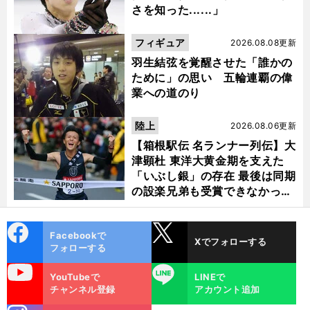
さを知った......」
フィギュア
2026.08.08更新
羽生結弦を覚醒させた「誰かの
ために」の思い 五輪連覇の偉
業への道のり
陸上
2026.08.06更新
【箱根駅伝 名ランナー列伝】大
津顕杜 東洋大黄金期を支えた
「いぶし銀」の存在 最後は同期
の設楽兄弟も受賞できなかった
金栗杯に輝く
cebo
X
Facebookで
Xでフォローする
ok
フォローする
uTube
LINE
YouTubeで
LINEで
チャンネル登録
アカウント追加