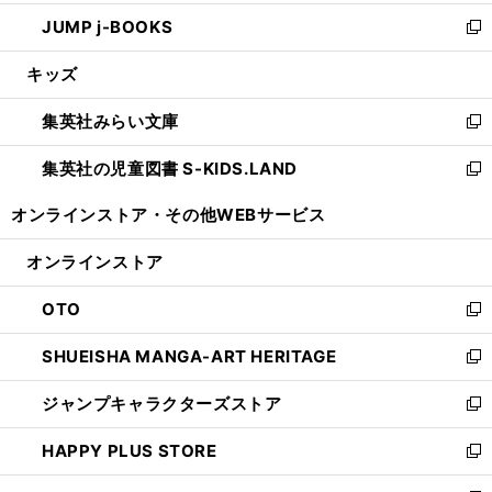
ウ
ン
ウ
し
JUMP j-BOOKS
で
ド
ィ
い
新
開
ウ
ン
ウ
し
キッズ
く
で
ド
ィ
い
開
ウ
ン
ウ
集英社みらい文庫
く
で
ド
ィ
新
開
ウ
ン
し
集英社の児童図書 S-KIDS.LAND
く
で
ド
い
新
開
ウ
ウ
し
オンラインストア・
その他WEBサービス
く
で
ィ
い
開
ン
ウ
オンラインストア
く
ド
ィ
ウ
ン
OTO
で
ド
新
開
ウ
し
SHUEISHA MANGA-ART HERITAGE
く
で
い
新
開
ウ
し
ジャンプキャラクターズストア
く
ィ
い
新
ン
ウ
し
HAPPY PLUS STORE
ド
ィ
い
新
ウ
ン
ウ
し