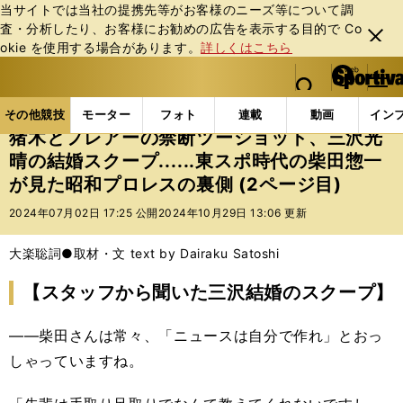
当サイトでは当社の提携先等がお客様のニーズ等について調
査・分析したり、お客様にお勧めの広告を表⽰する⽬的で Co
閉じ
okie を使⽤する場合があります。
詳しくはこちら
る
マイペ
web Sportiva (webスポルティーバ)
検索
メニュ
we
ー
その他競技の記事一覧
格闘技
プロレス
猪木とフ
b
ジ
その他競技
モーター
フォト
連載
動画
イン
ス
猪木とフレアーの禁断ツーショット、三沢光
ポ
晴の結婚スクープ......東スポ時代の柴田惣一
ル
が見た昭和プロレスの裏側 (2ページ目)
テ
ィ
2024年07月02日 17:25 公開
2024年10月29日 13:06 更新
ー
バ
大楽聡詞●取材・文 text by Dairaku Satoshi
【スタッフから聞いた三沢結婚のスクープ】
――柴田さんは常々、「ニュースは自分で作れ」とおっ
しゃっていますね。