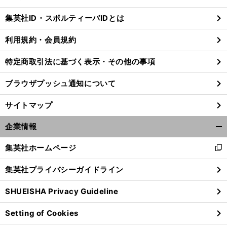
閉
じ
集英社ID・スポルティーバIDとは
る
利用規約・会員規約
特定商取引法に基づく表示・その他の事項
前
へ
ブラウザプッシュ通知について
サイトマップ
企業情報
開
く/
集英社ホームページ
新
閉
し
じ
集英社プライバシーガイドライン
い
る
ウ
SHUEISHA Privacy Guideline
ィ
ン
Setting of Cookies
ド
ウ