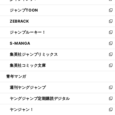
新
開
ウ
ン
ウ
し
ジャンプTOON
く
で
ド
ィ
い
新
開
ウ
ン
ウ
し
ZEBRACK
く
で
ド
ィ
い
新
開
ウ
ン
ウ
し
ジャンプルーキー！
く
で
ド
ィ
い
新
開
ウ
ン
ウ
し
S-MANGA
く
で
ド
ィ
い
新
開
ウ
ン
ウ
し
集英社ジャンプリミックス
く
で
ド
ィ
い
新
開
ウ
ン
ウ
し
集英社コミック文庫
く
で
ド
ィ
い
新
開
ウ
ン
ウ
し
青年マンガ
く
で
ド
ィ
い
開
ウ
ン
ウ
週刊ヤングジャンプ
く
で
ド
ィ
新
開
ウ
ン
し
ヤングジャンプ定期購読デジタル
く
で
ド
い
新
開
ウ
ウ
し
ヤンジャン！
く
で
ィ
い
新
開