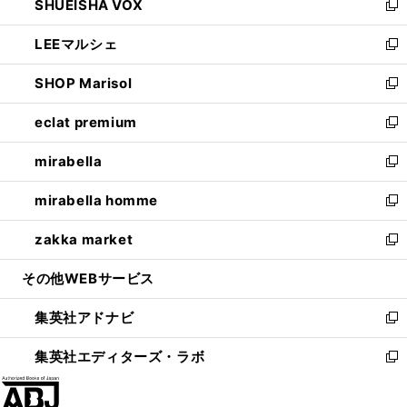
SHUEISHA VOX
で
ド
ィ
い
新
開
ウ
ン
ウ
し
LEEマルシェ
く
で
ド
ィ
い
新
開
ウ
ン
ウ
し
SHOP Marisol
く
で
ド
ィ
い
新
開
ウ
ン
ウ
し
eclat premium
く
で
ド
ィ
い
新
開
ウ
ン
ウ
し
mirabella
く
で
ド
ィ
い
新
開
ウ
ン
ウ
し
mirabella homme
く
で
ド
ィ
い
新
開
ウ
ン
ウ
し
zakka market
く
で
ド
ィ
い
新
開
ウ
ン
ウ
し
その他WEBサービス
く
で
ド
ィ
い
開
ウ
ン
ウ
集英社アドナビ
く
で
ド
ィ
新
開
ウ
ン
し
集英社エディターズ・ラボ
く
で
ド
い
新
開
ウ
ウ
し
く
で
ィ
い