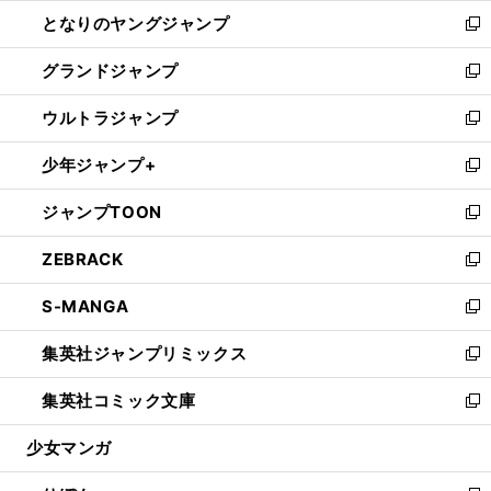
ン
ウ
し
となりのヤングジャンプ
く
ド
ィ
い
新
ウ
ン
ウ
し
グランドジャンプ
で
ド
ィ
い
新
開
ウ
ン
ウ
し
ウルトラジャンプ
く
で
ド
ィ
い
新
開
ウ
ン
ウ
し
少年ジャンプ+
く
で
ド
ィ
い
新
開
ウ
ン
ウ
し
ジャンプTOON
く
で
ド
ィ
い
新
開
ウ
ン
ウ
し
ZEBRACK
く
で
ド
ィ
い
新
開
ウ
ン
ウ
し
S-MANGA
く
で
ド
ィ
い
新
開
ウ
ン
ウ
し
集英社ジャンプリミックス
く
で
ド
ィ
い
新
開
ウ
ン
ウ
し
集英社コミック文庫
く
で
ド
ィ
い
新
開
ウ
ン
ウ
し
少女マンガ
く
で
ド
ィ
い
開
ウ
ン
ウ