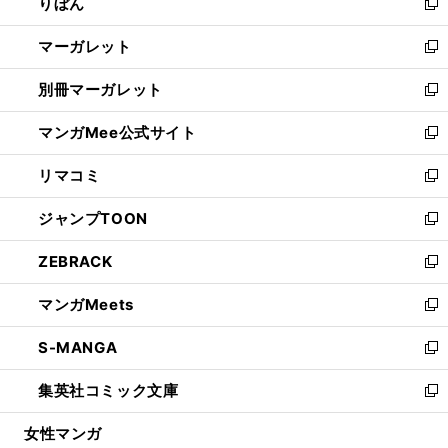
りぼん
く
で
ド
ィ
新
開
ウ
ン
し
マーガレット
く
で
ド
い
新
開
ウ
ウ
し
別冊マーガレット
く
で
ィ
い
新
開
ン
ウ
し
マンガMee公式サイト
く
ド
ィ
い
新
ウ
ン
ウ
し
リマコミ
で
ド
ィ
い
新
開
ウ
ン
ウ
し
ジャンプTOON
く
で
ド
ィ
い
新
開
ウ
ン
ウ
し
ZEBRACK
く
で
ド
ィ
い
新
開
ウ
ン
ウ
し
マンガMeets
く
で
ド
ィ
い
新
開
ウ
ン
ウ
し
S-MANGA
く
で
ド
ィ
い
新
開
ウ
ン
ウ
し
集英社コミック文庫
く
で
ド
ィ
い
新
開
ウ
ン
ウ
し
女性マンガ
く
で
ド
ィ
い