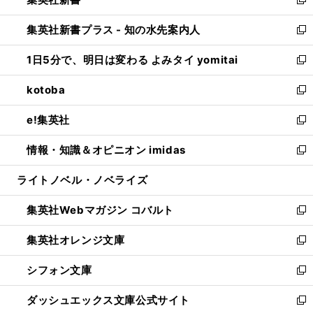
ィ
い
新
開
ン
ウ
し
集英社新書プラス - 知の水先案内人
く
ド
ィ
い
新
ウ
ン
ウ
し
1日5分で、明日は変わる よみタイ yomitai
で
ド
ィ
い
新
開
ウ
ン
ウ
し
kotoba
く
で
ド
ィ
い
新
開
ウ
ン
ウ
し
e!集英社
く
で
ド
ィ
い
新
開
ウ
ン
ウ
し
情報・知識＆オピニオン imidas
く
で
ド
ィ
い
新
開
ウ
ン
ウ
し
ライトノベル・ノベライズ
く
で
ド
ィ
い
開
ウ
ン
ウ
集英社Webマガジン コバルト
く
で
ド
ィ
新
開
ウ
ン
し
集英社オレンジ文庫
く
で
ド
い
新
開
ウ
ウ
し
シフォン文庫
く
で
ィ
い
新
開
ン
ウ
し
ダッシュエックス文庫公式サイト
く
ド
ィ
い
新