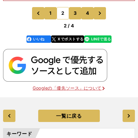
人たちとも仲良くなって、時にはリングトラックに
乗って一緒に移動し、彼らからも情報をもらいまし
次
1
2
3
4
のページへ
のページへ
たね。1988
前
2 / 4
いいね
Xでポストする
LINEで送る
line
faceboo
x
k
Googleの「優先ソース」について
一覧に戻る
キーワード