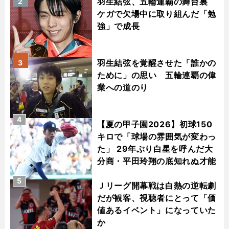
羽生結弦、五輪連覇の舞台裏
2
ケガで欠場中に取り組んだ「勉
強」で成長
羽生結弦を覚醒させた「誰かの
3
ために」の思い 五輪連覇の偉
業への道のり
4
【夏の甲子園2026】初球150
キロで「球場の雰囲気が変わっ
た」 29年ぶり白星を呼んだ大
分商・平田玲翔の底知れぬ才能
5
Ｊリーグ開幕戦は白熱の逆転劇
だが観客、視聴者にとって「価
値あるイベント」になっていた
か