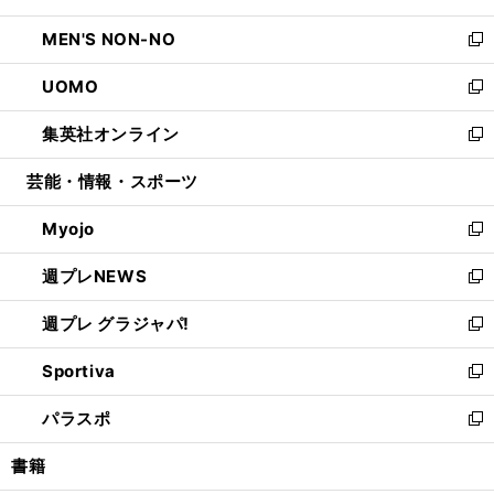
開
ウ
ン
ウ
し
MEN'S NON-NO
く
で
ド
ィ
い
新
開
ウ
ン
ウ
し
UOMO
く
で
ド
ィ
い
新
開
ウ
ン
ウ
し
集英社オンライン
く
で
ド
ィ
い
新
開
ウ
ン
ウ
し
芸能・情報・スポーツ
く
で
ド
ィ
い
開
ウ
ン
ウ
Myojo
く
で
ド
ィ
新
開
ウ
ン
し
週プレNEWS
く
で
ド
い
新
開
ウ
ウ
し
週プレ グラジャパ!
く
で
ィ
い
新
開
ン
ウ
し
Sportiva
く
ド
ィ
い
新
ウ
ン
ウ
し
パラスポ
で
ド
ィ
い
新
開
ウ
ン
ウ
し
書籍
く
で
ド
ィ
い
開
ウ
ン
ウ