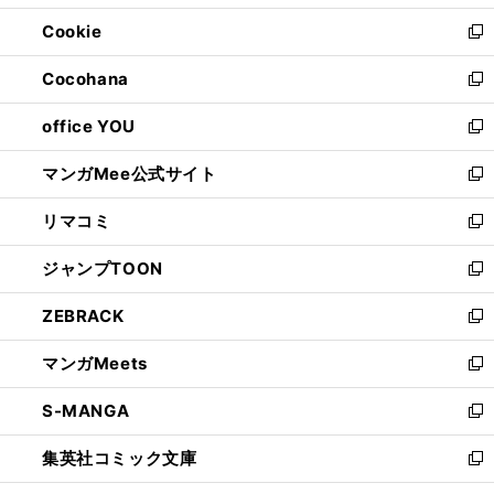
開
ウ
ン
ウ
Cookie
く
で
ド
ィ
新
開
ウ
ン
し
Cocohana
く
で
ド
い
新
開
ウ
ウ
し
office YOU
く
で
ィ
い
新
開
ン
ウ
し
マンガMee公式サイト
く
ド
ィ
い
新
ウ
ン
ウ
し
リマコミ
で
ド
ィ
い
新
開
ウ
ン
ウ
し
ジャンプTOON
く
で
ド
ィ
い
新
開
ウ
ン
ウ
し
ZEBRACK
く
で
ド
ィ
い
新
開
ウ
ン
ウ
し
マンガMeets
く
で
ド
ィ
い
新
開
ウ
ン
ウ
し
S-MANGA
く
で
ド
ィ
い
新
開
ウ
ン
ウ
し
集英社コミック文庫
く
で
ド
ィ
い
新
開
ウ
ン
ウ
し