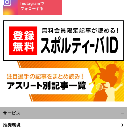
stagra
Instagramで
m
フォローする
サービス
開
く/
推奨環境