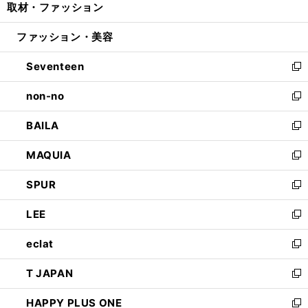
取材・ファッション
く
で
ド
ィ
い
開
ウ
ン
ウ
ファッション・美容
く
で
ド
ィ
開
ウ
ン
Seventeen
く
で
ド
新
開
ウ
し
non-no
く
で
い
新
開
ウ
し
BAILA
く
ィ
い
新
ン
ウ
し
MAQUIA
ド
ィ
い
新
ウ
ン
ウ
し
SPUR
で
ド
ィ
い
新
開
ウ
ン
ウ
し
LEE
く
で
ド
ィ
い
新
開
ウ
ン
ウ
し
eclat
く
で
ド
ィ
い
新
開
ウ
ン
ウ
し
T JAPAN
く
で
ド
ィ
い
新
開
ウ
ン
ウ
し
HAPPY PLUS ONE
く
で
ド
ィ
い
新