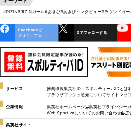
キーワード
#RIZIN
#RIZINガール
#あきぴ
#あきぴインタビュー
#ラウンドガー
ebo
X
YouTube
Facebookで
Xでフォローする
ok
フォローする
サービス
推奨環境
集英社ID・スポルティーバIDとは
ブラウザプッシュ通知について
サイトマッ
企業情報
集英社ホームページ
集英社プライバシー
新
Web Sportivaについてのお問い合わせ
広
し
新
い
し
集英社サイト
ウ
い