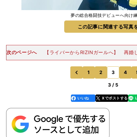
夢の総合格闘技デビューへ向け
この記事に関連する写真
次のページへ
【ライバーからRIZINガールへ】 再婚
では４人の子どもを育てる専業主婦だった。転機となっ
禍ではじめたライブ配信だ。知人が配信サイト「17LIV
た。いわゆ
1
2
3
4
のページへ
のページへ
前
3 / 5
いいね
Xでポストする
line
faceboo
x
k