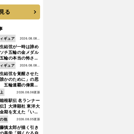
 それでもプロではな
大学進学を選ぶ理由
見る
事
ィギュア
2026.08.08更
生結弦が一時は諦め
新
ソチ五輪の金メダル
五輪の本当の怖さを
った......」
ィギュア
2026.08.08更
生結弦を覚醒させた
新
誰かのために」の思
 五輪連覇の偉業へ
道のり
上
2026.08.06更新
箱根駅伝 名ランナー
伝】大津顕杜 東洋大
金期を支えた「いぶ
銀」の存在 最後は同
の他
2026.08.05更新
の設楽兄弟も受賞で
藤慎太郎が描く引き
なかった金栗杯に輝
の美学「弱くなる自