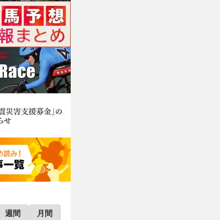
週間
月間