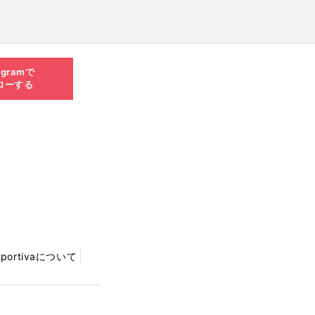
agramで
ローする
Sportivaについて