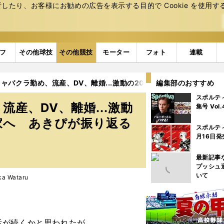
たり、お客様にお勧めの広告を表⽰する⽬的で Cookie を使⽤す
フ
その他球技
その他競技
モーター
フォト
連載
ャバクラ勤め、流産、DV、離婚...激動の20代を経てRIZINガー
編集部のおすすめ
スポルテ
産、DV、離婚...激動
集号 Vol
闘家へ あきぴが振り返る
スポルテ
月16日発
最新記事
プッシュ
いて
a Wataru
くかと思われたが......。