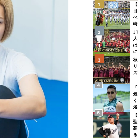
【
1
目
べ
崎
「
J
2
て
人
は
に
と
秋
3
リ
ズ
4
を
「
気
く
浴
5
太
【
ァ
聖
高
る