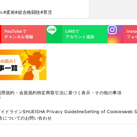
ル
#柔術
#総合格闘技
#育児
Instagra
LINE
YouTubeで
LINEで
Inst
m
チャンネル登録
アカウント追加
フォ
利用規約・会員規約
特定商取引法に基づく表示・その他の事項
プ
ガイドライン
SHUEISHA Privacy Guideline
Setting of Cookies
web 
告についてのお問い合わせ