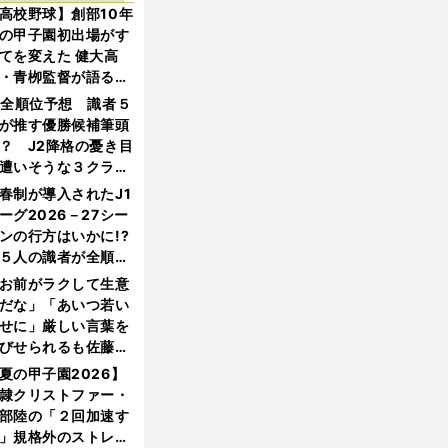
高校野球】創部10年
の甲子園初出場がす
てを変えた 健大高
・青栁監督が語る
機動破壊」はこうし
1全順位予想 識者５
生まれた
が推す優勝候補筆頭
？ J2降格の憂き目
遭いそうな３クラブ
は？
春制が導入されたJ1
ーグ2026－27シー
ンの行方はいかに!?
５人の識者が全順位
大胆予想
お前がラクして生意
だな」「あいつ若い
せに」厳しい言葉を
びせられるも佐藤慎
郎が貫いた誇りとフ
夏の甲子園2026】
ンへの思い
隷クリストファー・
部陸の「２回加速す
」規格外のストレー