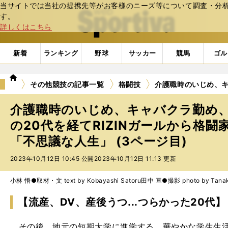
当サイトでは当社の提携先等がお客様のニーズ等について調査・分析し
web Sportiva (webスポルティーバ)
す。
詳しくはこちら
新着
ランキング
野球
サッカー
競馬
ゴル
we
その他競技の記事一覧
格闘技
介護職時のいじめ、キ
b
ス
介護職時のいじめ、キャバクラ勤め、流
ポ
ル
の20代を経てRIZINガールから格
テ
「不思議な人生」 (3ページ目)
ィ
ー
2023年10月12日 10:45 公開
2023年10月12日 11:13 更新
バ
小林 悟●取材・文 text by Kobayashi Satoru
田中 亘●撮影 photo by Tanak
【流産、DV、産後うつ...つらかった20代】
その後、地元の短期大学に進学する。華やかな学生生活が続