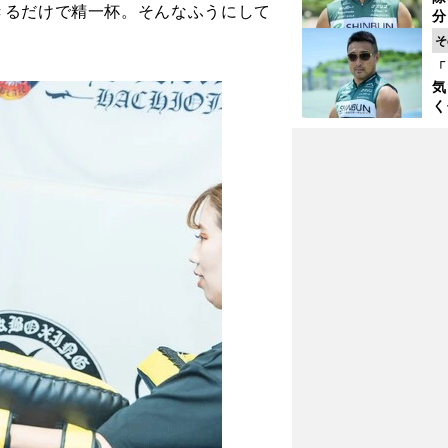
く
きるだけで精一杯。そんなふうにして
分
代
そ
与
「
も
気
く
浴
太
ァ