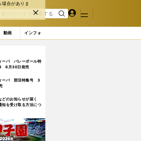
る場合がありま
マイペ
閉じ
検索
メニュ
ー
る
す
ジ
る
動画
インフォ
ルから格闘家へ あきぴが振り返る「不思議な人生」
3ページ目
ィーバ バレーボール特
.4 6月30日発売
ィーバ 部活特集号 3
売
などのお知らせが届く
通知を受け取る方法につ