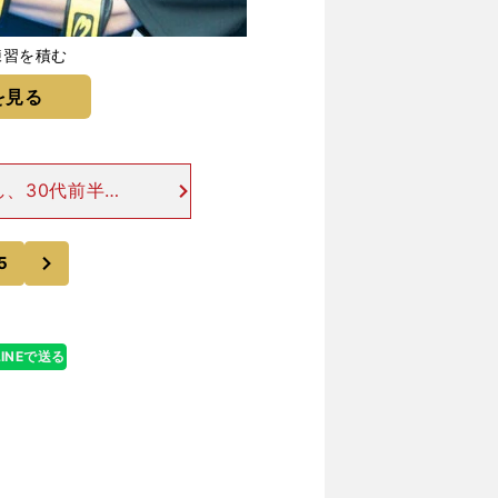
練習を積む
を見る
し、30代前半ま
たのは、コロナ
E」をやってい
次
5
LINEで送る