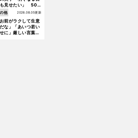
も見せたい」 50
の競輪人生に影響を
の他
2026.08.05更新
える伏見俊昭の死に
お前がラクして生意
言及
だな」「あいつ若い
せに」厳しい言葉を
びせられるも佐藤慎
郎が貫いた誇りとフ
ンへの思い
前