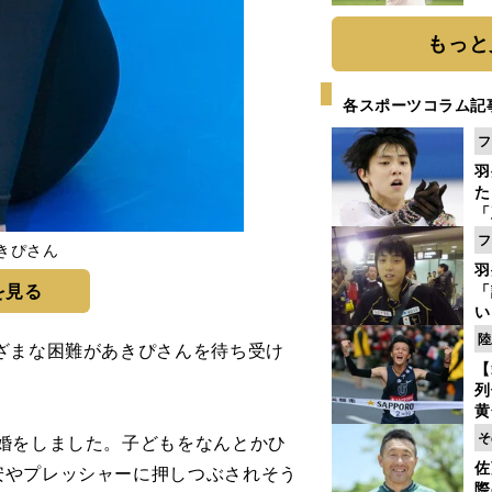
ト
く
もっと
各スポーツコラム記
フ
羽
た
「
知
フ
きぴさん
羽
を見る
「
い
の
陸
ざまな困難があきぴさんを待ち受け
【
列
黄
し
そ
婚をしました。子どもをなんとかひ
期
佐
安やプレッシャーに押しつぶされそう
き
際