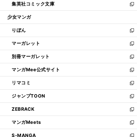
集英社コミック文庫
く
で
ド
ィ
い
新
開
ウ
ン
ウ
し
少女マンガ
く
で
ド
ィ
い
開
ウ
ン
ウ
りぼん
く
で
ド
ィ
新
開
ウ
ン
し
マーガレット
く
で
ド
い
新
開
ウ
ウ
し
別冊マーガレット
く
で
ィ
い
新
開
ン
ウ
し
マンガMee公式サイト
く
ド
ィ
い
新
ウ
ン
ウ
し
リマコミ
で
ド
ィ
い
新
開
ウ
ン
ウ
し
ジャンプTOON
く
で
ド
ィ
い
新
開
ウ
ン
ウ
し
ZEBRACK
く
で
ド
ィ
い
新
開
ウ
ン
ウ
し
マンガMeets
く
で
ド
ィ
い
新
開
ウ
ン
ウ
し
S-MANGA
く
で
ド
ィ
い
新