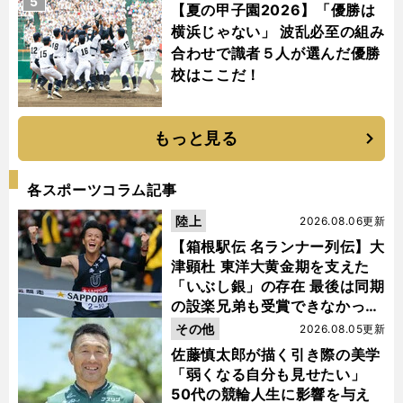
5
【夏の甲子園2026】「優勝は
横浜じゃない」 波乱必至の組み
合わせで識者５人が選んだ優勝
校はここだ！
もっと見る
各スポーツコラム記事
陸上
2026.08.06更新
【箱根駅伝 名ランナー列伝】大
津顕杜 東洋大黄金期を支えた
「いぶし銀」の存在 最後は同期
の設楽兄弟も受賞できなかった
金栗杯に輝く
その他
2026.08.05更新
佐藤慎太郎が描く引き際の美学
「弱くなる自分も見せたい」
50代の競輪人生に影響を与え