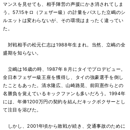
マンスを見せても、相手陣営の声援にかき消されてしま
う。57.15キロ（フェザー級）の計量をパスした立嶋のシ
ルエットは変わらないが、その環境はまったく違ってい
た。
対戦相手の松元仁志は1988年生まれ。当然、立嶋の全
盛期を知らない。
立嶋は16歳の時、1987年８月にタイでプロデビュー。
全日本フェザー級王座を獲得し、タイの強豪選手を倒し
たこともあった。清水隆広、山崎路晃、前田憲作らとの
名勝負を覚えているキックファンも多いだろう。1994年
には、年俸1200万円の契約を結んだキックボクサーとし
て注目を浴びた。
しかし、2001年頃から敗戦が続き、交通事故のために