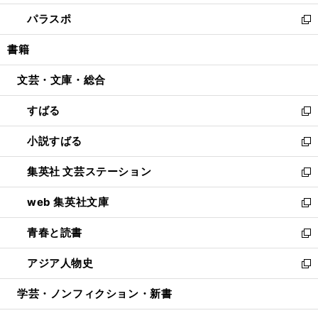
ウ
ン
ウ
し
パラスポ
で
ド
ィ
い
新
開
ウ
ン
ウ
し
書籍
く
で
ド
ィ
い
開
ウ
ン
ウ
文芸・文庫・総合
く
で
ド
ィ
開
ウ
ン
すばる
く
で
ド
新
開
ウ
し
小説すばる
く
で
い
新
開
ウ
し
集英社 文芸ステーション
く
ィ
い
新
ン
ウ
し
web 集英社文庫
ド
ィ
い
新
ウ
ン
ウ
し
青春と読書
で
ド
ィ
い
新
開
ウ
ン
ウ
し
アジア人物史
く
で
ド
ィ
い
新
開
ウ
ン
ウ
し
学芸・ノンフィクション・新書
く
で
ド
ィ
い
開
ウ
ン
ウ