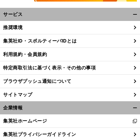
サービス
開
く/
推奨環境
閉
じ
集英社ID・スポルティーバIDとは
る
利用規約・会員規約
特定商取引法に基づく表示・その他の事項
ブラウザプッシュ通知について
サイトマップ
企業情報
開
く/
集英社ホームページ
新
閉
し
じ
集英社プライバシーガイドライン
い
る