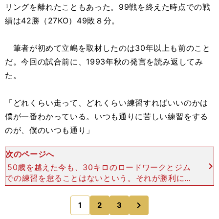
リングを離れたこともあった。99戦を終えた時点での戦
績は42勝（27KO）49敗８分。
筆者が初めて立嶋を取材したのは30年以上も前のこと
だ。今回の試合前に、1993年秋の発言を読み返してみ
た。
「どれくらい走って、どれくらい練習すればいいのかは
僕が一番わかっている。いつも通りに苦しい練習をする
のが、僕のいつも通り」
次のページへ
50歳を越えた今も、30キロのロードワークとジム
での練習を怠ることはないという。それが勝利に結
びつくのか。 試合開始のゴングが鳴る。 サウス
ポースタイルの松元の右ジャブで立嶋がバランスを
次
1
2
3
のページへ
崩す。前に、前