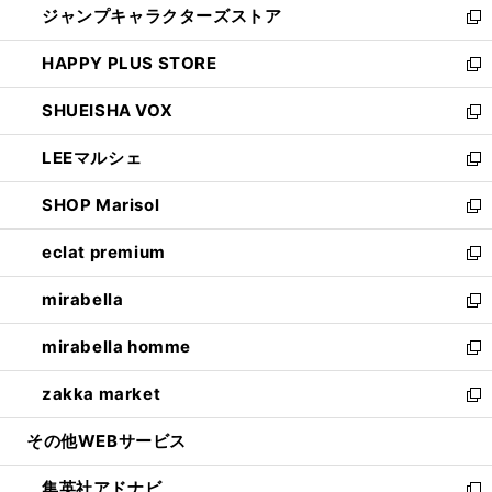
ジャンプキャラクターズストア
く
ィ
い
新
ン
ウ
し
HAPPY PLUS STORE
ド
ィ
い
新
ウ
ン
ウ
し
SHUEISHA VOX
で
ド
ィ
い
新
開
ウ
ン
ウ
し
LEEマルシェ
く
で
ド
ィ
い
新
開
ウ
ン
ウ
し
SHOP Marisol
く
で
ド
ィ
い
新
開
ウ
ン
ウ
し
eclat premium
く
で
ド
ィ
い
新
開
ウ
ン
ウ
し
mirabella
く
で
ド
ィ
い
新
開
ウ
ン
ウ
し
mirabella homme
く
で
ド
ィ
い
新
開
ウ
ン
ウ
し
zakka market
く
で
ド
ィ
い
新
開
ウ
ン
ウ
し
その他WEBサービス
く
で
ド
ィ
い
開
ウ
ン
ウ
集英社アドナビ
く
で
ド
ィ