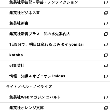
集英社学芸部 - 学芸・ノンフィクション
く
で
ド
ィ
新
開
ウ
ン
し
集英社ビジネス書
く
で
ド
い
新
開
ウ
ウ
し
集英社新書
く
で
ィ
い
新
開
ン
ウ
し
集英社新書プラス - 知の水先案内人
く
ド
ィ
い
新
ウ
ン
ウ
し
1日5分で、明日は変わる よみタイ yomitai
で
ド
ィ
い
新
開
ウ
ン
ウ
し
kotoba
く
で
ド
ィ
い
新
開
ウ
ン
ウ
し
e!集英社
く
で
ド
ィ
い
新
開
ウ
ン
ウ
し
情報・知識＆オピニオン imidas
く
で
ド
ィ
い
新
開
ウ
ン
ウ
し
ライトノベル・ノベライズ
く
で
ド
ィ
い
開
ウ
ン
ウ
集英社Webマガジン コバルト
く
で
ド
ィ
新
開
ウ
ン
し
集英社オレンジ文庫
く
で
ド
い
新