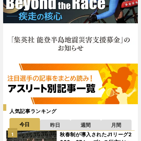
人気記事ランキング
今日
昨日
週間
月間
秋春制が導入されたJ1リーグ2
1