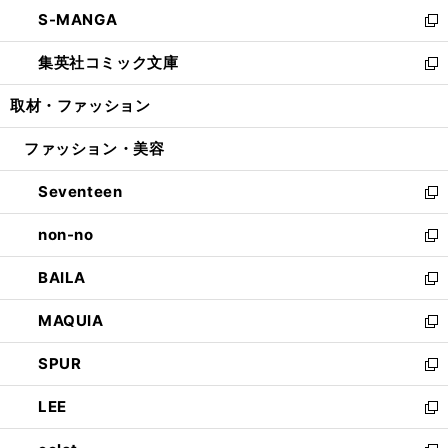
ン
ウ
し
S-MANGA
く
で
ド
ィ
い
新
開
ウ
ン
ウ
し
集英社コミック文庫
く
で
ド
ィ
い
新
開
ウ
ン
ウ
し
取材・ファッション
く
で
ド
ィ
い
開
ウ
ン
ウ
ファッション・美容
く
で
ド
ィ
開
ウ
ン
Seventeen
く
で
ド
新
開
ウ
し
non-no
く
で
い
新
開
ウ
し
BAILA
く
ィ
い
新
ン
ウ
し
MAQUIA
ド
ィ
い
新
ウ
ン
ウ
し
SPUR
で
ド
ィ
い
新
開
ウ
ン
ウ
し
LEE
く
で
ド
ィ
い
新
開
ウ
ン
ウ
し