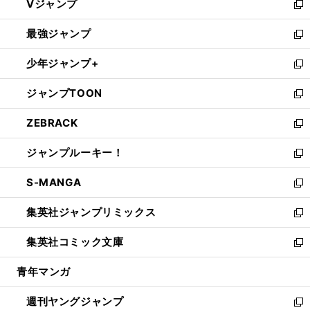
Vジャンプ
ィ
い
新
ン
ウ
し
最強ジャンプ
ド
ィ
い
新
ウ
ン
ウ
し
少年ジャンプ+
で
ド
ィ
い
新
開
ウ
ン
ウ
し
ジャンプTOON
く
で
ド
ィ
い
新
開
ウ
ン
ウ
し
ZEBRACK
く
で
ド
ィ
い
新
開
ウ
ン
ウ
し
ジャンプルーキー！
く
で
ド
ィ
い
新
開
ウ
ン
ウ
し
S-MANGA
く
で
ド
ィ
い
新
開
ウ
ン
ウ
し
集英社ジャンプリミックス
く
で
ド
ィ
い
新
開
ウ
ン
ウ
し
集英社コミック文庫
く
で
ド
ィ
い
新
開
ウ
ン
ウ
し
青年マンガ
く
で
ド
ィ
い
開
ウ
ン
ウ
週刊ヤングジャンプ
く
で
ド
ィ
新