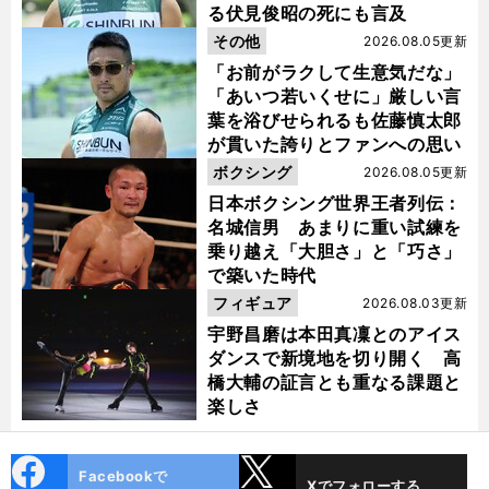
る伏見俊昭の死にも言及
その他
2026.08.05更新
「お前がラクして生意気だな」
「あいつ若いくせに」厳しい言
葉を浴びせられるも佐藤慎太郎
が貫いた誇りとファンへの思い
ボクシング
2026.08.05更新
日本ボクシング世界王者列伝：
名城信男 あまりに重い試練を
乗り越え「大胆さ」と「巧さ」
で築いた時代
フィギュア
2026.08.03更新
宇野昌磨は本田真凜とのアイス
ダンスで新境地を切り開く 高
橋大輔の証言とも重なる課題と
楽しさ
cebo
X
Facebookで
Xでフォローする