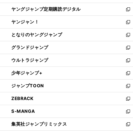
開
ウ
ン
し
ヤングジャンプ定期購読デジタル
く
で
ド
い
新
開
ウ
ウ
し
ヤンジャン！
く
で
ィ
い
新
開
ン
ウ
し
となりのヤングジャンプ
く
ド
ィ
い
新
ウ
ン
ウ
し
グランドジャンプ
で
ド
ィ
い
新
開
ウ
ン
ウ
し
ウルトラジャンプ
く
で
ド
ィ
い
新
開
ウ
ン
ウ
し
少年ジャンプ+
く
で
ド
ィ
い
新
開
ウ
ン
ウ
し
ジャンプTOON
く
で
ド
ィ
い
新
開
ウ
ン
ウ
し
ZEBRACK
く
で
ド
ィ
い
新
開
ウ
ン
ウ
し
S-MANGA
く
で
ド
ィ
い
新
開
ウ
ン
ウ
し
集英社ジャンプリミックス
く
で
ド
ィ
い
新
開
ウ
ン
ウ
し