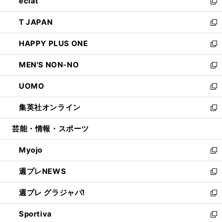
eclat
く
で
ド
ィ
い
新
開
ウ
ン
ウ
し
T JAPAN
く
で
ド
ィ
い
新
開
ウ
ン
ウ
し
HAPPY PLUS ONE
く
で
ド
ィ
い
新
開
ウ
ン
ウ
し
MEN'S NON-NO
く
で
ド
ィ
い
新
開
ウ
ン
ウ
し
UOMO
く
で
ド
ィ
い
新
開
ウ
ン
ウ
し
集英社オンライン
く
で
ド
ィ
い
新
開
ウ
ン
ウ
し
芸能・情報・スポーツ
く
で
ド
ィ
い
開
ウ
ン
ウ
Myojo
く
で
ド
ィ
新
開
ウ
ン
し
週プレNEWS
く
で
ド
い
新
開
ウ
ウ
し
週プレ グラジャパ!
く
で
ィ
い
新
開
ン
ウ
し
Sportiva
く
ド
ィ
い
新