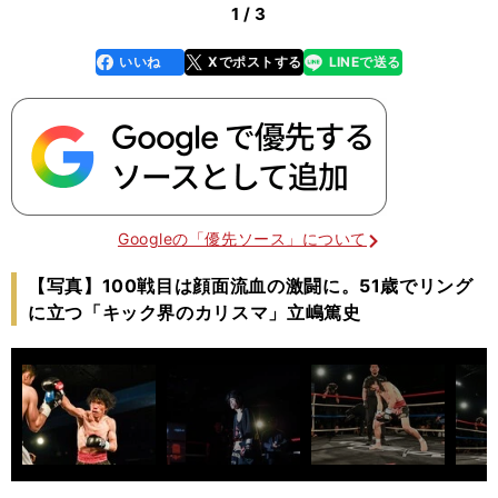
1 / 3
いいね
Xでポストする
LINEで送る
line
faceboo
x
k
Googleの「優先ソース」について
【写真】100戦目は顔面流血の激闘に。51歳でリング
に立つ「キック界のカリスマ」立嶋篤史