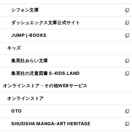
開
ウ
ウ
し
シフォン文庫
く
で
ィ
い
新
開
ン
ウ
し
ダッシュエックス文庫公式サイト
く
ド
ィ
い
新
ウ
ン
ウ
し
JUMP j-BOOKS
で
ド
ィ
い
新
開
ウ
ン
ウ
し
キッズ
く
で
ド
ィ
い
開
ウ
ン
ウ
集英社みらい文庫
く
で
ド
ィ
新
開
ウ
ン
し
集英社の児童図書 S-KIDS.LAND
く
で
ド
い
新
開
ウ
ウ
し
オンラインストア・
その他WEBサービス
く
で
ィ
い
開
ン
ウ
オンラインストア
く
ド
ィ
ウ
ン
OTO
で
ド
新
開
ウ
し
SHUEISHA MANGA-ART HERITAGE
く
で
い
新
開
ウ
し