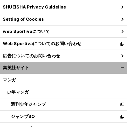
ウ
SHUEISHA Privacy Guideline
ィ
ン
Setting of Cookies
ド
ウ
web Sportivaについて
で
開
Web Sportivaについてのお問い合わせ
く
新
し
広告についてのお問い合わせ
い
ウ
集英社サイト
ィ
開
ン
く/
マンガ
ド
閉
ウ
じ
少年マンガ
で
る
開
週刊少年ジャンプ
く
新
し
ジャンプSQ
い
新
ウ
し