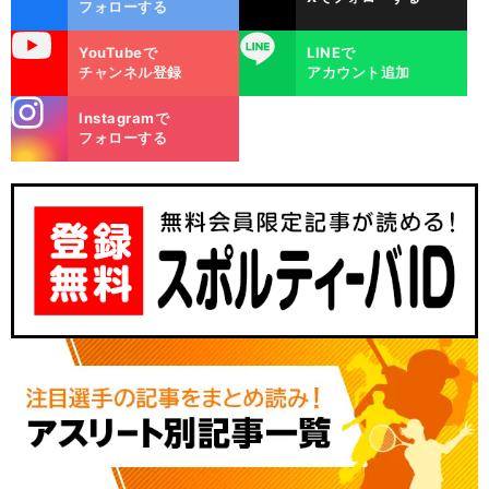
ok
フォローする
uTube
LINE
YouTubeで
LINEで
チャンネル登録
アカウント追加
stagra
Instagramで
m
フォローする
」
・
、
前
へ