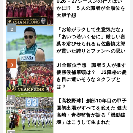
026－27シーズンの行方はい
かに!? ５人の識者が全順位を
大胆予想
「お前がラクして生意気だな」
2
「あいつ若いくせに」厳しい言
葉を浴びせられるも佐藤慎太郎
が貫いた誇りとファンへの思い
J1全順位予想 識者５人が推す
3
優勝候補筆頭は？ J2降格の憂
き目に遭いそうな３クラブと
は？
4
【高校野球】創部10年目の甲子
園初出場がすべてを変えた 健大
高崎・青栁監督が語る「機動破
壊」はこうして生まれた