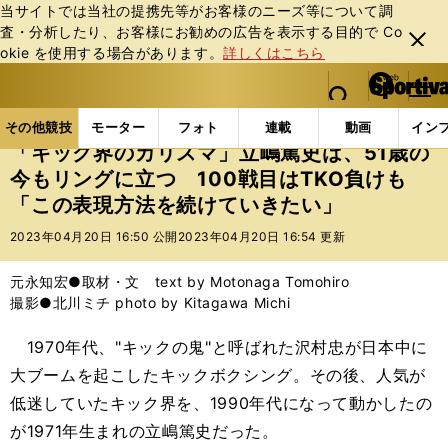
当サイトでは当社の提携先等がお客様のニーズ等について調
査・分析したり、お客様にお勧めの広告を表⽰する⽬的で Co
閉じ
okie を使⽤する場合があります。
詳しくはこちら
る
マイペ
web Sportiva (webスポルティーバ)
検索
メニュ
we
ー
その他競技の記事一覧
格闘技
その他
「キック界
b
ジ
その他競技
モーター
フォト
連載
動画
イン
ス
「キック界のカリスマ」立嶋篤史は、51歳の
ポ
今もリングに立つ 100戦目はTKO負けも
ル
「この表現方法を続けていきたい」
テ
ィ
2023年04月20日 16:50 公開
2023年04月20日 16:54 更新
ー
バ
元永知宏●取材・文 text by Motonaga Tomohiro
撮影●北川ミチ photo by Kitagawa Michi
1970年代、"キックの鬼"と呼ばれた沢村忠が日本中に
大ブームを起こしたキックボクシング。その後、人気が
低迷していたキック界を、1990年代になって動かしたの
が1971年生まれの立嶋篤史だった。