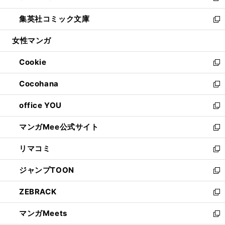
開
ウ
ン
ウ
し
集英社コミック文庫
く
で
ド
ィ
い
新
開
ウ
ン
ウ
し
女性マンガ
く
で
ド
ィ
い
開
ウ
ン
ウ
Cookie
く
で
ド
ィ
新
開
ウ
ン
し
Cocohana
く
で
ド
い
新
開
ウ
ウ
し
office YOU
く
で
ィ
い
新
開
ン
ウ
し
マンガMee公式サイト
く
ド
ィ
い
新
ウ
ン
ウ
し
リマコミ
で
ド
ィ
い
新
開
ウ
ン
ウ
し
ジャンプTOON
く
で
ド
ィ
い
新
開
ウ
ン
ウ
し
ZEBRACK
く
で
ド
ィ
い
新
開
ウ
ン
ウ
し
マンガMeets
く
で
ド
ィ
い
新
開
ウ