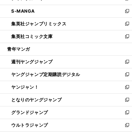
開
ウ
ン
ウ
し
S-MANGA
く
で
ド
ィ
い
新
開
ウ
ン
ウ
し
集英社ジャンプリミックス
く
で
ド
ィ
い
新
開
ウ
ン
ウ
し
集英社コミック文庫
く
で
ド
ィ
い
新
開
ウ
ン
ウ
し
青年マンガ
く
で
ド
ィ
い
開
ウ
ン
ウ
週刊ヤングジャンプ
く
で
ド
ィ
新
開
ウ
ン
し
ヤングジャンプ定期購読デジタル
く
で
ド
い
新
開
ウ
ウ
し
ヤンジャン！
く
で
ィ
い
新
開
ン
ウ
し
となりのヤングジャンプ
く
ド
ィ
い
新
ウ
ン
ウ
し
グランドジャンプ
で
ド
ィ
い
新
開
ウ
ン
ウ
し
ウルトラジャンプ
く
で
ド
ィ
い
新
開
ウ
ン