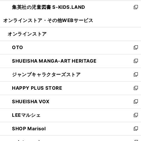
開
ウ
ン
し
集英社の児童図書 S-KIDS.LAND
く
で
ド
い
新
開
ウ
ウ
し
オンラインストア・
その他WEBサービス
く
で
ィ
い
開
ン
ウ
オンラインストア
く
ド
ィ
ウ
ン
OTO
で
ド
新
開
ウ
し
SHUEISHA MANGA-ART HERITAGE
く
で
い
新
開
ウ
し
ジャンプキャラクターズストア
く
ィ
い
新
ン
ウ
し
HAPPY PLUS STORE
ド
ィ
い
新
ウ
ン
ウ
し
SHUEISHA VOX
で
ド
ィ
い
新
開
ウ
ン
ウ
し
LEEマルシェ
く
で
ド
ィ
い
新
開
ウ
ン
ウ
し
SHOP Marisol
く
で
ド
ィ
い
新
開
ウ
ン
ウ
し