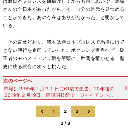
は新日本プロレスを旗揚げしてからも同じ思いで、馬場
さんの全日本があったからこそ、自分の足元を見つめる
ことができた。あの存在はありがたかった」と明かして
いる。
その言葉どおり、猪木は新日本プロレスで馬場にはで
きない興行を企画していった。ボクシング世界ヘビー級
王者のモハメド・アリ戦を筆頭に、世間を驚かせる、歴
史に残る試合に次々と挑んだ。
次のページへ
馬場は1999年１月３１日に61歳で逝去。20年後の
2019年２月19日、両国国技館で「ジャイアント馬
場没20年追善興行」が行なわれたが、猪木はそれ
に参加した。その時、馬場と生前最後に会った時の
次
1
2
3
のページへ
のページへ
秘話を
前
2 / 3