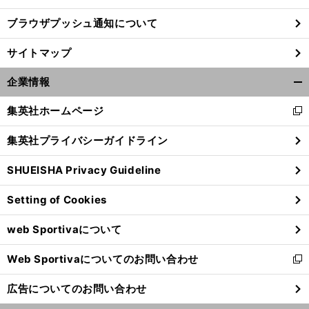
ブラウザプッシュ通知について
前
へ
サイトマップ
企業情報
開
く/
集英社ホームページ
新
閉
し
じ
集英社プライバシーガイドライン
い
る
ウ
SHUEISHA Privacy Guideline
ィ
ン
Setting of Cookies
ド
ウ
web Sportivaについて
で
開
Web Sportivaについてのお問い合わせ
く
新
し
広告についてのお問い合わせ
い
ウ