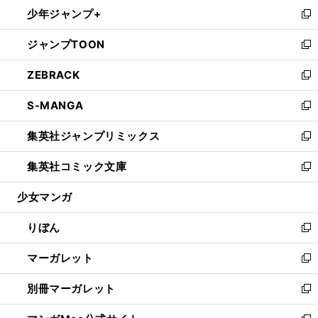
ウ
し
少年ジャンプ+
く
で
ド
ィ
い
新
開
ウ
ン
ウ
し
ジャンプTOON
く
で
ド
ィ
い
新
開
ウ
ン
ウ
し
ZEBRACK
く
で
ド
ィ
い
新
開
ウ
ン
ウ
し
S-MANGA
く
で
ド
ィ
い
新
開
ウ
ン
ウ
し
集英社ジャンプリミックス
く
で
ド
ィ
い
新
開
ウ
ン
ウ
し
集英社コミック文庫
く
で
ド
ィ
い
新
開
ウ
ン
ウ
し
少女マンガ
く
で
ド
ィ
い
開
ウ
ン
ウ
りぼん
く
で
ド
ィ
新
開
ウ
ン
し
マーガレット
く
で
ド
い
新
開
ウ
ウ
し
別冊マーガレット
く
で
ィ
い
新
開
ン
ウ
し