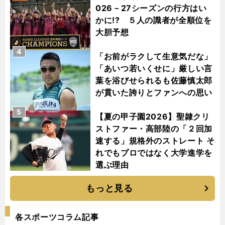
026－27シーズンの行方はい
かに!? ５人の識者が全順位を
大胆予想
4
「お前がラクして生意気だな」
「あいつ若いくせに」厳しい言
葉を浴びせられるも佐藤慎太郎
が貫いた誇りとファンへの思い
5
【夏の甲子園2026】聖隷クリ
ストファー・高部陸の「２回加
速する」規格外のストレート そ
れでもプロではなく大学進学を
選ぶ理由
もっと見る
各スポーツコラム記事