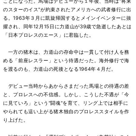
ことになった。馬場はデビューから１年後、当時は"将来
のスターのイス"が約束されたアメリカへの武者修行に出
る。1963年３月に凱旋帰国するとメインイベンターに抜
擢され、同年12月15日に力道山が39歳で急逝したあとは
「日本プロレスのエース」に君臨した。
一方の猪木は、力道山の存命中は一貫して付け人を務
める「前座レスラー」という待遇だった。海外修行で海
を渡るのも、力道山の死後となる1964年４月だ。
デビュー当時からあからさまだった馬場との待遇の差
と、プロレスへの不信感。しかし、こうした不遇が「今
に見ていろ」という"闘魂"を育て、リング上では相手に
やられても這い上がる猪木独自のプロレススタイルを作
り上げた。