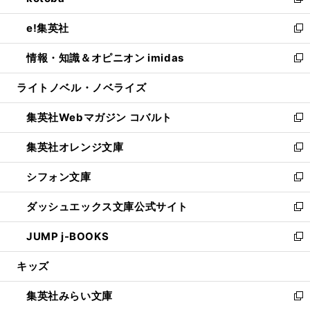
い
新
開
ウ
ン
ウ
し
e!集英社
く
で
ド
ィ
い
新
開
ウ
ン
ウ
し
情報・知識＆オピニオン imidas
く
で
ド
ィ
い
新
開
ウ
ン
ウ
し
ライトノベル・ノベライズ
く
で
ド
ィ
い
開
ウ
ン
ウ
集英社Webマガジン コバルト
く
で
ド
ィ
新
開
ウ
ン
し
集英社オレンジ文庫
く
で
ド
い
新
開
ウ
ウ
し
シフォン文庫
く
で
ィ
い
新
開
ン
ウ
し
ダッシュエックス文庫公式サイト
く
ド
ィ
い
新
ウ
ン
ウ
し
JUMP j-BOOKS
で
ド
ィ
い
新
開
ウ
ン
ウ
し
キッズ
く
で
ド
ィ
い
開
ウ
ン
ウ
集英社みらい文庫
く
で
ド
ィ
新