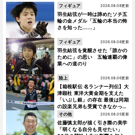
フィギュア
2026.08.08更新
羽生結弦が一時は諦めたソチ五
輪の金メダル「五輪の本当の怖
さを知った......」
フィギュア
2026.08.08更新
羽生結弦を覚醒させた「誰かの
ために」の思い 五輪連覇の偉
業への道のり
陸上
2026.08.06更新
【箱根駅伝 名ランナー列伝】大
津顕杜 東洋大黄金期を支えた
「いぶし銀」の存在 最後は同期
の設楽兄弟も受賞できなかった
金栗杯に輝く
その他
2026.08.05更新
佐藤慎太郎が描く引き際の美学
「弱くなる自分も見せたい」