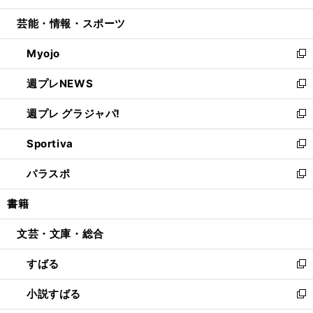
開
ウ
ン
ウ
し
芸能・情報・スポーツ
く
で
ド
ィ
い
開
ウ
ン
ウ
Myojo
く
で
ド
ィ
新
開
ウ
ン
し
週プレNEWS
く
で
ド
い
新
開
ウ
ウ
し
週プレ グラジャパ!
く
で
ィ
い
新
開
ン
ウ
し
Sportiva
く
ド
ィ
い
新
ウ
ン
ウ
し
パラスポ
で
ド
ィ
い
新
開
ウ
ン
ウ
し
書籍
く
で
ド
ィ
い
開
ウ
ン
ウ
文芸・文庫・総合
く
で
ド
ィ
開
ウ
ン
すばる
く
で
ド
新
開
ウ
し
小説すばる
く
で
い
新
開
ウ
し