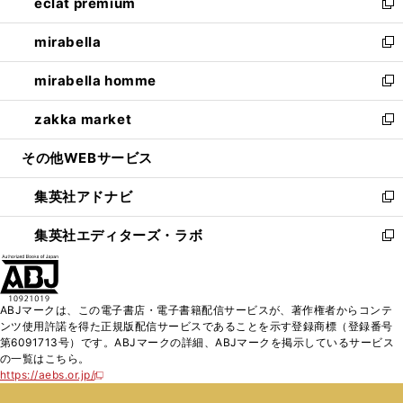
eclat premium
く
で
ド
ィ
い
新
開
ウ
ン
ウ
し
mirabella
く
で
ド
ィ
い
新
開
ウ
ン
ウ
し
mirabella homme
く
で
ド
ィ
い
新
開
ウ
ン
ウ
し
zakka market
く
で
ド
ィ
い
新
開
ウ
ン
ウ
し
その他WEBサービス
く
で
ド
ィ
い
開
ウ
ン
ウ
集英社アドナビ
く
で
ド
ィ
新
開
ウ
ン
し
集英社エディターズ・ラボ
く
で
ド
い
新
開
ウ
ウ
し
く
で
ィ
い
開
ン
ウ
ABJマークは、この電子書店・電子書籍配信サービスが、著作権者からコンテ
く
ド
ィ
ンツ使用許諾を得た正規版配信サービスであることを示す登録商標（登録番号
ウ
ン
第6091713号）です。ABJマークの詳細、ABJマークを掲示しているサービス
で
ド
の一覧はこちら。
開
ウ
https://aebs.or.jp/
新
く
で
し