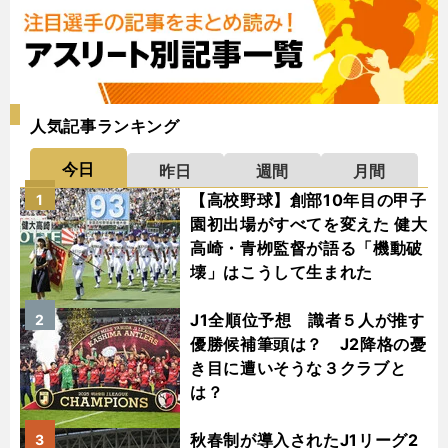
人気記事ランキング
今日
昨日
週間
月間
【高校野球】創部10年目の甲子
1
園初出場がすべてを変えた 健大
高崎・青栁監督が語る「機動破
壊」はこうして生まれた
J1全順位予想 識者５人が推す
2
優勝候補筆頭は？ J2降格の憂
き目に遭いそうな３クラブと
は？
秋春制が導入されたJ1リーグ2
3