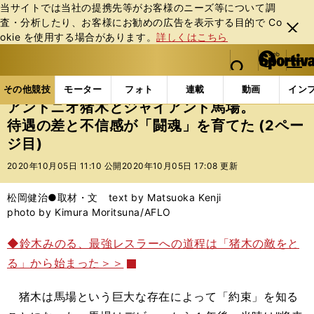
当サイトでは当社の提携先等がお客様のニーズ等について調
査・分析したり、お客様にお勧めの広告を表⽰する⽬的で Co
閉じ
okie を使⽤する場合があります。
詳しくはこちら
る
マイペ
web Sportiva (webスポルティーバ)
検索
メニュ
we
ー
その他競技の記事一覧
格闘技
プロレス
アント
b
ジ
その他競技
モーター
フォト
連載
動画
イン
ス
アントニオ猪木とジャイアント馬場。
ポ
待遇の差と不信感が「闘魂」を育てた (2ペー
ル
ジ目)
テ
ィ
2020年10月05日 11:10 公開
2020年10月05日 17:08 更新
ー
バ
松岡健治●取材・文 text by Matsuoka Kenji
photo by Kimura Moritsuna/AFLO
◆鈴木みのる、最強レスラーへの道程は「猪木の敵をと
る」から始まった＞＞
猪木は馬場という巨大な存在によって「約束」を知る