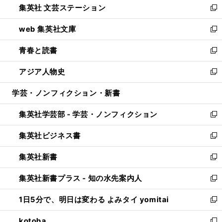
集英社 文芸ステーション
く
ィ
い
新
ン
ウ
し
web 集英社文庫
ド
ィ
い
新
ウ
ン
ウ
し
青春と読書
で
ド
ィ
い
新
開
ウ
ン
ウ
し
アジア人物史
く
で
ド
ィ
い
新
開
ウ
ン
ウ
し
学芸・ノンフィクション・新書
く
で
ド
ィ
い
開
ウ
ン
ウ
集英社学芸部 - 学芸・ノンフィクション
く
で
ド
ィ
新
開
ウ
ン
し
集英社ビジネス書
く
で
ド
い
新
開
ウ
ウ
し
集英社新書
く
で
ィ
い
新
開
ン
ウ
し
集英社新書プラス - 知の水先案内人
く
ド
ィ
い
新
ウ
ン
ウ
し
1日5分で、明日は変わる よみタイ yomitai
で
ド
ィ
い
新
開
ウ
ン
ウ
し
kotoba
く
で
ド
ィ