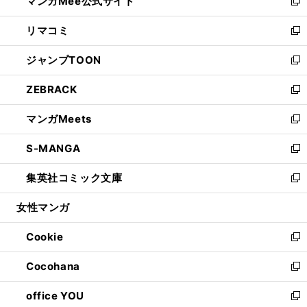
マンガMee公式サイト
く
ド
ィ
い
新
ウ
ン
ウ
し
リマコミ
で
ド
ィ
い
新
開
ウ
ン
ウ
し
ジャンプTOON
く
で
ド
ィ
い
新
開
ウ
ン
ウ
し
ZEBRACK
く
で
ド
ィ
い
新
開
ウ
ン
ウ
し
マンガMeets
く
で
ド
ィ
い
新
開
ウ
ン
ウ
し
S-MANGA
く
で
ド
ィ
い
新
開
ウ
ン
ウ
し
集英社コミック文庫
く
で
ド
ィ
い
新
開
ウ
ン
ウ
し
女性マンガ
く
で
ド
ィ
い
開
ウ
ン
ウ
Cookie
く
で
ド
ィ
新
開
ウ
ン
し
Cocohana
く
で
ド
い
新
開
ウ
ウ
し
office YOU
く
で
ィ
い
新