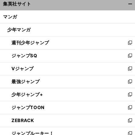
集英社サイト
ィ
開
ン
く/
マンガ
ド
閉
ウ
じ
少年マンガ
で
る
開
週刊少年ジャンプ
く
新
し
ジャンプSQ
い
新
ウ
し
Vジャンプ
ィ
い
新
ン
ウ
し
最強ジャンプ
ド
ィ
い
新
ウ
ン
ウ
し
少年ジャンプ+
で
ド
ィ
い
新
開
ウ
ン
ウ
し
ジャンプTOON
く
で
ド
ィ
い
新
開
ウ
ン
ウ
し
ZEBRACK
く
で
ド
ィ
い
新
開
ウ
ン
ウ
し
ジャンプルーキー！
く
で
ド
ィ
い
新