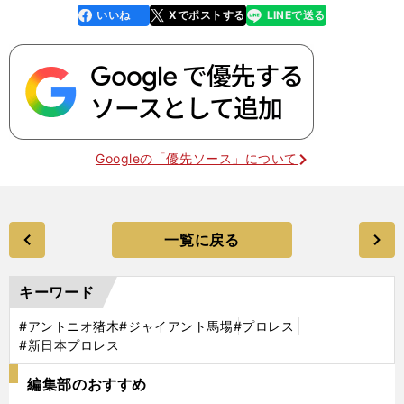
いいね
Xでポストする
LINEで送る
line
faceboo
x
k
Googleの「優先ソース」について
一覧に戻る
キーワード
#アントニオ猪木
#ジャイアント馬場
#プロレス
#新日本プロレス
編集部のおすすめ