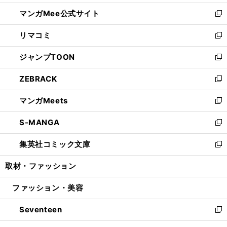
開
ン
ウ
し
マンガMee公式サイト
く
ド
ィ
い
新
ウ
ン
ウ
し
リマコミ
で
ド
ィ
い
新
開
ウ
ン
ウ
し
ジャンプTOON
く
で
ド
ィ
い
新
開
ウ
ン
ウ
し
ZEBRACK
く
で
ド
ィ
い
新
開
ウ
ン
ウ
し
マンガMeets
く
で
ド
ィ
い
新
開
ウ
ン
ウ
し
S-MANGA
く
で
ド
ィ
い
新
開
ウ
ン
ウ
し
集英社コミック文庫
く
で
ド
ィ
い
新
開
ウ
ン
ウ
し
取材・ファッション
く
で
ド
ィ
い
開
ウ
ン
ウ
ファッション・美容
く
で
ド
ィ
開
ウ
ン
Seventeen
く
で
ド
新
開
ウ
し