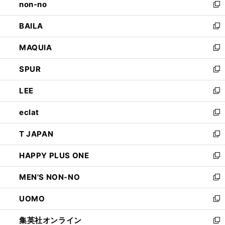
non-no
く
で
い
新
開
ウ
し
BAILA
く
ィ
い
新
ン
ウ
し
MAQUIA
ド
ィ
い
新
ウ
ン
ウ
し
SPUR
で
ド
ィ
い
新
開
ウ
ン
ウ
し
LEE
く
で
ド
ィ
い
新
開
ウ
ン
ウ
し
eclat
く
で
ド
ィ
い
新
開
ウ
ン
ウ
し
T JAPAN
く
で
ド
ィ
い
新
開
ウ
ン
ウ
し
HAPPY PLUS ONE
く
で
ド
ィ
い
新
開
ウ
ン
ウ
し
MEN'S NON-NO
く
で
ド
ィ
い
新
開
ウ
ン
ウ
し
UOMO
く
で
ド
ィ
い
新
開
ウ
ン
ウ
し
集英社オンライン
く
で
ド
ィ
い
新