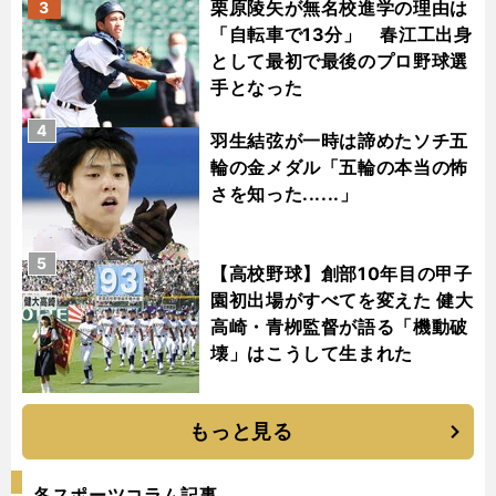
栗原陵矢が無名校進学の理由は
3
「自転車で13分」 春江工出身
として最初で最後のプロ野球選
手となった
4
羽生結弦が一時は諦めたソチ五
輪の金メダル「五輪の本当の怖
さを知った......」
5
【高校野球】創部10年目の甲子
園初出場がすべてを変えた 健大
高崎・青栁監督が語る「機動破
壊」はこうして生まれた
もっと見る
各スポーツコラム記事