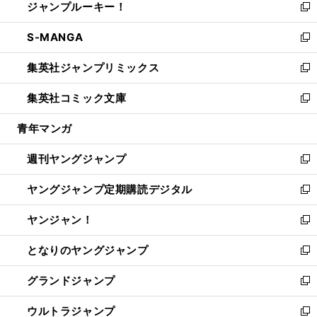
ジャンプルーキー！
く
で
ド
ィ
い
新
開
ウ
ン
ウ
し
S-MANGA
く
で
ド
ィ
い
新
開
ウ
ン
ウ
し
集英社ジャンプリミックス
く
で
ド
ィ
い
新
開
ウ
ン
ウ
し
集英社コミック文庫
く
で
ド
ィ
い
新
開
ウ
ン
ウ
し
青年マンガ
く
で
ド
ィ
い
開
ウ
ン
ウ
週刊ヤングジャンプ
く
で
ド
ィ
新
開
ウ
ン
し
ヤングジャンプ定期購読デジタル
く
で
ド
い
新
開
ウ
ウ
し
ヤンジャン！
く
で
ィ
い
新
開
ン
ウ
し
となりのヤングジャンプ
く
ド
ィ
い
新
ウ
ン
ウ
し
グランドジャンプ
で
ド
ィ
い
新
開
ウ
ン
ウ
し
ウルトラジャンプ
く
で
ド
ィ
い
新