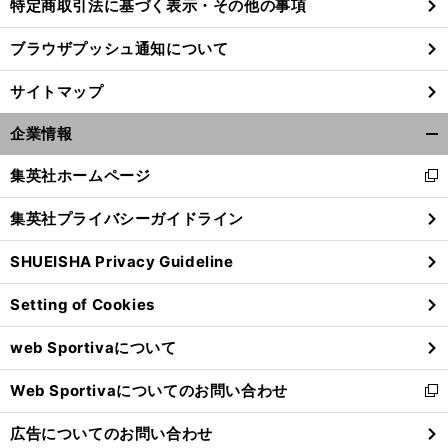
特定商取引法に基づく表示・その他の事項
ブラウザプッシュ通知について
前
へ
サイトマップ
企業情報
開
く/
集英社ホームページ
新
閉
し
じ
集英社プライバシーガイドライン
い
る
ウ
SHUEISHA Privacy Guideline
ィ
ン
Setting of Cookies
ド
ウ
web Sportivaについて
で
開
Web Sportivaについてのお問い合わせ
く
新
し
広告についてのお問い合わせ
い