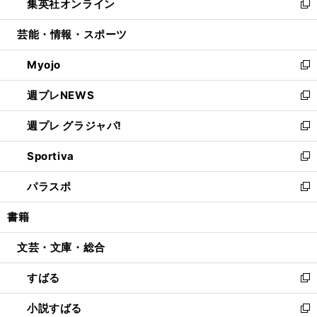
集英社オンライン
く
で
ド
ィ
い
新
開
ウ
ン
ウ
し
芸能・情報・スポーツ
く
で
ド
ィ
い
開
ウ
ン
ウ
Myojo
く
で
ド
ィ
新
開
ウ
ン
し
週プレNEWS
く
で
ド
い
新
開
ウ
ウ
し
週プレ グラジャパ!
く
で
ィ
い
新
開
ン
ウ
し
Sportiva
く
ド
ィ
い
新
ウ
ン
ウ
し
パラスポ
で
ド
ィ
い
新
開
ウ
ン
ウ
し
書籍
く
で
ド
ィ
い
開
ウ
ン
ウ
文芸・文庫・総合
く
で
ド
ィ
開
ウ
ン
すばる
く
で
ド
新
開
ウ
し
小説すばる
く
で
い
新