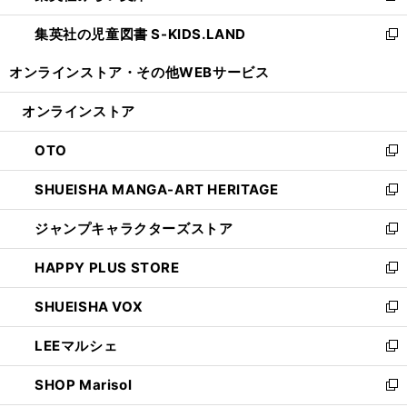
開
ウ
ン
し
集英社の児童図書 S-KIDS.LAND
く
で
ド
い
新
開
ウ
ウ
し
オンラインストア・
その他WEBサービス
く
で
ィ
い
開
ン
ウ
オンラインストア
く
ド
ィ
ウ
ン
OTO
で
ド
新
開
ウ
し
SHUEISHA MANGA-ART HERITAGE
く
で
い
新
開
ウ
し
ジャンプキャラクターズストア
く
ィ
い
新
ン
ウ
し
HAPPY PLUS STORE
ド
ィ
い
新
ウ
ン
ウ
し
SHUEISHA VOX
で
ド
ィ
い
新
開
ウ
ン
ウ
し
LEEマルシェ
く
で
ド
ィ
い
新
開
ウ
ン
ウ
し
SHOP Marisol
く
で
ド
ィ
い
新
開
ウ
ン
ウ