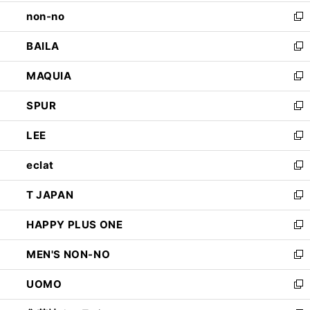
開
ウ
し
non-no
く
で
い
新
開
ウ
し
BAILA
く
ィ
い
新
ン
ウ
し
MAQUIA
ド
ィ
い
新
ウ
ン
ウ
し
SPUR
で
ド
ィ
い
新
開
ウ
ン
ウ
し
LEE
く
で
ド
ィ
い
新
開
ウ
ン
ウ
し
eclat
く
で
ド
ィ
い
新
開
ウ
ン
ウ
し
T JAPAN
く
で
ド
ィ
い
新
開
ウ
ン
ウ
し
HAPPY PLUS ONE
く
で
ド
ィ
い
新
開
ウ
ン
ウ
し
MEN'S NON-NO
く
で
ド
ィ
い
新
開
ウ
ン
ウ
し
UOMO
く
で
ド
ィ
い
新
開
ウ
ン
ウ
し