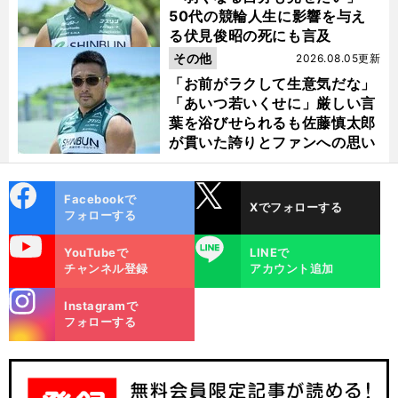
50代の競輪人生に影響を与え
る伏見俊昭の死にも言及
その他
2026.08.05更新
「お前がラクして生意気だな」
「あいつ若いくせに」厳しい言
葉を浴びせられるも佐藤慎太郎
が貫いた誇りとファンへの思い
cebo
X
Facebookで
Xでフォローする
ok
フォローする
uTube
LINE
YouTubeで
LINEで
チャンネル登録
アカウント追加
stagra
Instagramで
m
フォローする