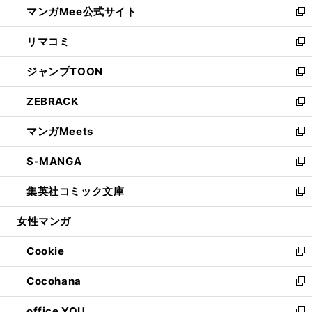
マンガMee公式サイト
く
ド
ィ
い
新
ウ
ン
ウ
し
リマコミ
で
ド
ィ
い
新
開
ウ
ン
ウ
し
ジャンプTOON
く
で
ド
ィ
い
新
開
ウ
ン
ウ
し
ZEBRACK
く
で
ド
ィ
い
新
開
ウ
ン
ウ
し
マンガMeets
く
で
ド
ィ
い
新
開
ウ
ン
ウ
し
S-MANGA
く
で
ド
ィ
い
新
開
ウ
ン
ウ
し
集英社コミック文庫
く
で
ド
ィ
い
新
開
ウ
ン
ウ
し
女性マンガ
く
で
ド
ィ
い
開
ウ
ン
ウ
Cookie
く
で
ド
ィ
新
開
ウ
ン
し
Cocohana
く
で
ド
い
新
開
ウ
ウ
し
office YOU
く
で