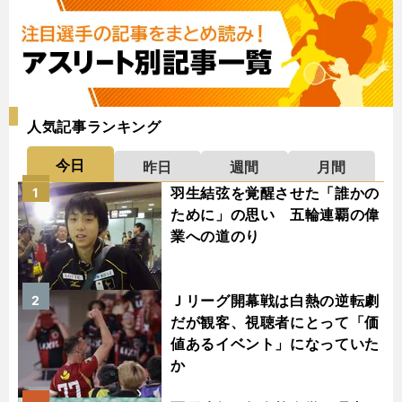
人気記事ランキング
今日
昨日
週間
月間
羽生結弦を覚醒させた「誰かの
1
ために」の思い 五輪連覇の偉
業への道のり
Ｊリーグ開幕戦は白熱の逆転劇
2
だが観客、視聴者にとって「価
値あるイベント」になっていた
か