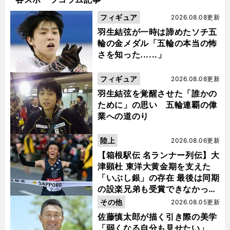
フィギュア
2026.08.08更新
羽生結弦が一時は諦めたソチ五
輪の金メダル「五輪の本当の怖
さを知った......」
フィギュア
2026.08.08更新
羽生結弦を覚醒させた「誰かの
ために」の思い 五輪連覇の偉
業への道のり
陸上
2026.08.06更新
【箱根駅伝 名ランナー列伝】大
津顕杜 東洋大黄金期を支えた
「いぶし銀」の存在 最後は同期
の設楽兄弟も受賞できなかった
金栗杯に輝く
その他
2026.08.05更新
佐藤慎太郎が描く引き際の美学
「弱くなる自分も見せたい」