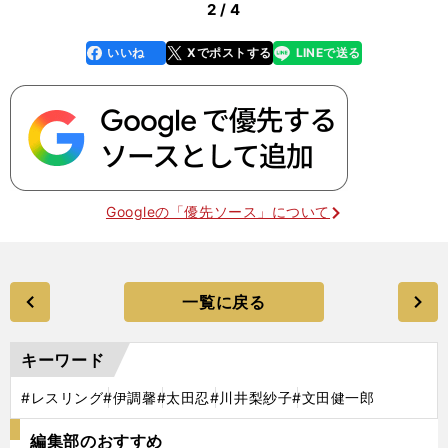
2 / 4
いいね
Xでポストする
LINEで送る
line
faceboo
x
k
Googleの「優先ソース」について
一覧に戻る
キーワード
#レスリング
#伊調馨
#太田忍
#川井梨紗子
#文田健一郎
編集部のおすすめ