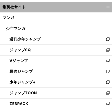
ウ
集英社サイト
ィ
開
ン
く/
マンガ
ド
閉
ウ
じ
少年マンガ
で
る
開
週刊少年ジャンプ
く
新
し
ジャンプSQ
い
新
ウ
し
Vジャンプ
ィ
い
新
ン
ウ
し
最強ジャンプ
ド
ィ
い
新
ウ
ン
ウ
し
少年ジャンプ+
で
ド
ィ
い
新
開
ウ
ン
ウ
し
ジャンプTOON
く
で
ド
ィ
い
新
開
ウ
ン
ウ
し
ZEBRACK
く
で
ド
ィ
い
新
開
ウ
ン
ウ
し