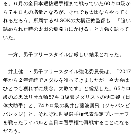
る。６月の全日本選抜選手権まで戦っていた60キロ級か
ら７キロもの増量となるが、それでも太田ならやってく
れるだろう。所属するALSOKの大橋正教監督も、「追い
詰められた時の太田の爆発力にかける」と力強く語って
いた。
一方、男子フリースタイルは厳しい結果となった。
井上健二・男子フリースタイル強化委員長は、「2017
年から２年連続でメダルを獲ってきましたが、今大会は
ひとつも獲れずに残念。大敗です」と総括した。65キロ
級の乙黒はリオ五輪57キロ級銀メダリストの樋口黎（日
体大助手）と、74キロ級の奥井は藤波勇飛（ジャパンビ
バレッジ）と、それぞれ世界選手権代表決定プレーオフ
を戦ったライバルと全日本選手権で再戦することになる
だろう。