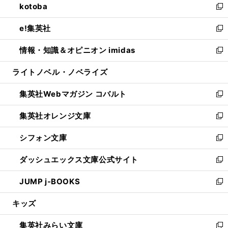
kotoba
く
で
ド
ィ
い
新
開
ウ
ン
ウ
し
e!集英社
く
で
ド
ィ
い
新
開
ウ
ン
ウ
し
情報・知識＆オピニオン imidas
く
で
ド
ィ
い
新
開
ウ
ン
ウ
し
ライトノベル・ノベライズ
く
で
ド
ィ
い
開
ウ
ン
ウ
集英社Webマガジン コバルト
く
で
ド
ィ
新
開
ウ
ン
し
集英社オレンジ文庫
く
で
ド
い
新
開
ウ
ウ
し
シフォン文庫
く
で
ィ
い
新
開
ン
ウ
し
ダッシュエックス文庫公式サイト
く
ド
ィ
い
新
ウ
ン
ウ
し
JUMP j-BOOKS
で
ド
ィ
い
新
開
ウ
ン
ウ
し
キッズ
く
で
ド
ィ
い
開
ウ
ン
ウ
集英社みらい文庫
く
で
ド
ィ
新