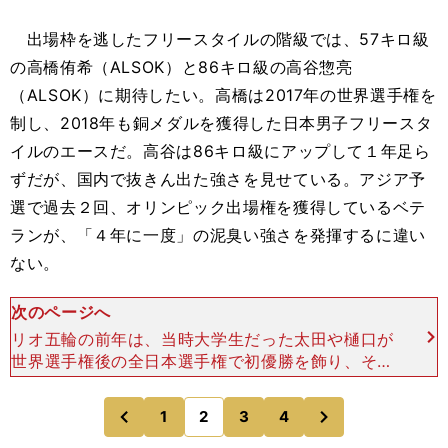
出場枠を逃したフリースタイルの階級では、57キロ級
の高橋侑希（ALSOK）と86キロ級の高谷惣亮
（ALSOK）に期待したい。高橋は2017年の世界選手権を
制し、2018年も銅メダルを獲得した日本男子フリースタ
イルのエースだ。高谷は86キロ級にアップして１年足ら
ずだが、国内で抜きん出た強さを見せている。アジア予
選で過去２回、オリンピック出場権を獲得しているベテ
ランが、「４年に一度」の泥臭い強さを発揮するに違い
ない。
次のページへ
リオ五輪の前年は、当時大学生だった太田や樋口が
世界選手権後の全日本選手権で初優勝を飾り、その
勢いのままアジア予選を突破した。怖いもの知らず
の若さと、他国から研究されていないアドバンテー
次
1
2
3
4
のページへ
のページへ
ジを最大限に駆使
前