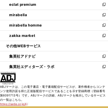
し
eclat premium
く
で
ド
ィ
い
新
開
ウ
ン
ウ
し
mirabella
く
で
ド
ィ
い
新
開
ウ
ン
ウ
し
mirabella homme
く
で
ド
ィ
い
新
開
ウ
ン
ウ
し
zakka market
く
で
ド
ィ
い
新
開
ウ
ン
ウ
し
その他WEBサービス
く
で
ド
ィ
い
開
ウ
ン
ウ
集英社アドナビ
く
で
ド
ィ
新
開
ウ
ン
し
集英社エディターズ・ラボ
く
で
ド
い
新
開
ウ
ウ
し
く
で
ィ
い
開
ン
ウ
ABJマークは、この電子書店・電子書籍配信サービスが、著作権者からコンテ
く
ド
ィ
ンツ使用許諾を得た正規版配信サービスであることを示す登録商標（登録番号
ウ
ン
第6091713号）です。ABJマークの詳細、ABJマークを掲示しているサービス
で
ド
の一覧はこちら。
開
ウ
https://aebs.or.jp/
新
く