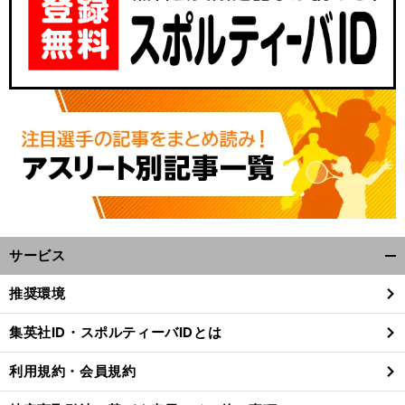
サービス
開
く/
推奨環境
閉
じ
集英社ID・スポルティーバIDとは
る
利用規約・会員規約