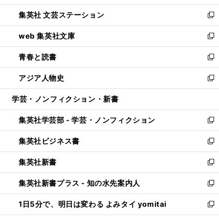
開
ウ
し
集英社 文芸ステーション
く
ィ
い
新
ン
ウ
し
web 集英社文庫
ド
ィ
い
新
ウ
ン
ウ
し
青春と読書
で
ド
ィ
い
新
開
ウ
ン
ウ
し
アジア人物史
く
で
ド
ィ
い
新
開
ウ
ン
ウ
し
学芸・ノンフィクション・新書
く
で
ド
ィ
い
開
ウ
ン
ウ
集英社学芸部 - 学芸・ノンフィクション
く
で
ド
ィ
新
開
ウ
ン
し
集英社ビジネス書
く
で
ド
い
新
開
ウ
ウ
し
集英社新書
く
で
ィ
い
新
開
ン
ウ
し
集英社新書プラス - 知の水先案内人
く
ド
ィ
い
新
ウ
ン
ウ
し
1日5分で、明日は変わる よみタイ yomitai
で
ド
ィ
い
新
開
ウ
ン
ウ
し