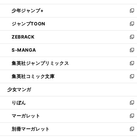
開
ウ
ン
ウ
し
少年ジャンプ+
く
で
ド
ィ
い
新
開
ウ
ン
ウ
し
ジャンプTOON
く
で
ド
ィ
い
新
開
ウ
ン
ウ
し
ZEBRACK
く
で
ド
ィ
い
新
開
ウ
ン
ウ
し
S-MANGA
く
で
ド
ィ
い
新
開
ウ
ン
ウ
し
集英社ジャンプリミックス
く
で
ド
ィ
い
新
開
ウ
ン
ウ
し
集英社コミック文庫
く
で
ド
ィ
い
新
開
ウ
ン
ウ
し
少女マンガ
く
で
ド
ィ
い
開
ウ
ン
ウ
りぼん
く
で
ド
ィ
新
開
ウ
ン
し
マーガレット
く
で
ド
い
新
開
ウ
ウ
し
別冊マーガレット
く
で
ィ
い
新
開
ン
ウ
し