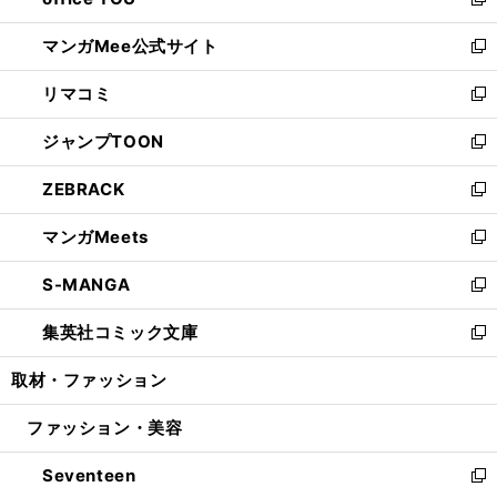
ィ
い
新
開
ン
ウ
し
マンガMee公式サイト
く
ド
ィ
い
新
ウ
ン
ウ
し
リマコミ
で
ド
ィ
い
新
開
ウ
ン
ウ
し
ジャンプTOON
く
で
ド
ィ
い
新
開
ウ
ン
ウ
し
ZEBRACK
く
で
ド
ィ
い
新
開
ウ
ン
ウ
し
マンガMeets
く
で
ド
ィ
い
新
開
ウ
ン
ウ
し
S-MANGA
く
で
ド
ィ
い
新
開
ウ
ン
ウ
し
集英社コミック文庫
く
で
ド
ィ
い
新
開
ウ
ン
ウ
し
取材・ファッション
く
で
ド
ィ
い
開
ウ
ン
ウ
ファッション・美容
く
で
ド
ィ
開
ウ
ン
Seventeen
く
で
ド
新