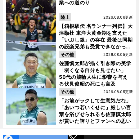
業への道のり
陸上
2026.08.06更新
【箱根駅伝 名ランナー列伝】大
津顕杜 東洋大黄金期を支えた
「いぶし銀」の存在 最後は同期
の設楽兄弟も受賞できなかった
金栗杯に輝く
その他
2026.08.05更新
佐藤慎太郎が描く引き際の美学
「弱くなる自分も見せたい」
50代の競輪人生に影響を与え
る伏見俊昭の死にも言及
その他
2026.08.05更新
「お前がラクして生意気だな」
「あいつ若いくせに」厳しい言
葉を浴びせられるも佐藤慎太郎
が貫いた誇りとファンへの思い
cebo
X