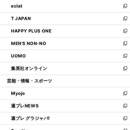
ン
ウ
し
eclat
く
で
ド
ィ
い
新
開
ウ
ン
ウ
し
T JAPAN
く
で
ド
ィ
い
新
開
ウ
ン
ウ
し
HAPPY PLUS ONE
く
で
ド
ィ
い
新
開
ウ
ン
ウ
し
MEN'S NON-NO
く
で
ド
ィ
い
新
開
ウ
ン
ウ
し
UOMO
く
で
ド
ィ
い
新
開
ウ
ン
ウ
し
集英社オンライン
く
で
ド
ィ
い
新
開
ウ
ン
ウ
し
芸能・情報・スポーツ
く
で
ド
ィ
い
開
ウ
ン
ウ
Myojo
く
で
ド
ィ
新
開
ウ
ン
し
週プレNEWS
く
で
ド
い
新
開
ウ
ウ
し
週プレ グラジャパ!
く
で
ィ
い
新
開
ン
ウ
し