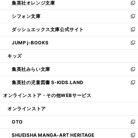
集英社オレンジ文庫
く
で
ド
い
新
開
ウ
ウ
し
シフォン文庫
く
で
ィ
い
新
開
ン
ウ
し
ダッシュエックス文庫公式サイト
く
ド
ィ
い
新
ウ
ン
ウ
し
JUMP j-BOOKS
で
ド
ィ
い
新
開
ウ
ン
ウ
し
キッズ
く
で
ド
ィ
い
開
ウ
ン
ウ
集英社みらい文庫
く
で
ド
ィ
新
開
ウ
ン
し
集英社の児童図書 S-KIDS.LAND
く
で
ド
い
新
開
ウ
ウ
し
オンラインストア・
その他WEBサービス
く
で
ィ
い
開
ン
ウ
オンラインストア
く
ド
ィ
ウ
ン
OTO
で
ド
新
開
ウ
し
SHUEISHA MANGA-ART HERITAGE
く
で
い
新