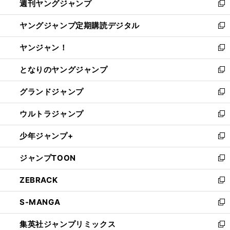
週刊ヤングジャンプ
く
で
ド
ィ
新
開
ウ
ン
し
ヤングジャンプ定期購読デジタル
く
で
ド
い
新
開
ウ
ウ
し
ヤンジャン！
く
で
ィ
い
新
開
ン
ウ
し
となりのヤングジャンプ
く
ド
ィ
い
新
ウ
ン
ウ
し
グランドジャンプ
で
ド
ィ
い
新
開
ウ
ン
ウ
し
ウルトラジャンプ
く
で
ド
ィ
い
新
開
ウ
ン
ウ
し
少年ジャンプ+
く
で
ド
ィ
い
新
開
ウ
ン
ウ
し
ジャンプTOON
く
で
ド
ィ
い
新
開
ウ
ン
ウ
し
ZEBRACK
く
で
ド
ィ
い
新
開
ウ
ン
ウ
し
S-MANGA
く
で
ド
ィ
い
新
開
ウ
ン
ウ
し
集英社ジャンプリミックス
く
で
ド
ィ
い
新