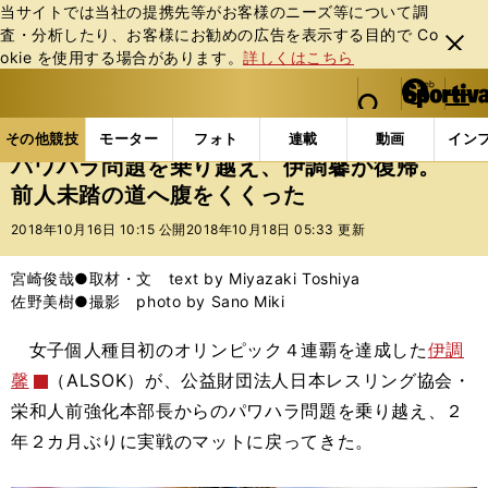
当サイトでは当社の提携先等がお客様のニーズ等について調
査・分析したり、お客様にお勧めの広告を表⽰する⽬的で Co
閉じ
okie を使⽤する場合があります。
詳しくはこちら
る
マイペ
web Sportiva (webスポルティーバ)
検索
メニュ
we
ー
その他競技の記事一覧
格闘技
その他
パワハラ
b
ジ
その他競技
モーター
フォト
連載
動画
イン
ス
パワハラ問題を乗り越え、伊調馨が復帰。
ポ
前人未踏の道へ腹をくくった
ル
テ
2018年10月16日 10:15 公開
2018年10月18日 05:33 更新
ィ
ー
宮崎俊哉●取材・文 text by Miyazaki Toshiya
バ
佐野美樹●撮影 photo by Sano Miki
女子個人種目初のオリンピック４連覇を達成した
伊調
馨
（ALSOK）が、公益財団法人日本レスリング協会・
栄和人前強化本部長からのパワハラ問題を乗り越え、２
年２カ月ぶりに実戦のマットに戻ってきた。