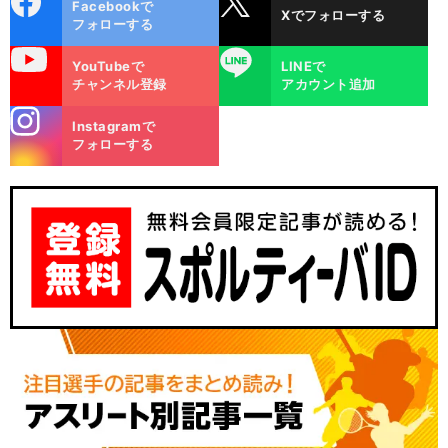
Facebookで
Xでフォローする
ok
フォローする
uTube
LINE
YouTubeで
LINEで
チャンネル登録
アカウント追加
stagra
Instagramで
m
フォローする