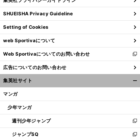
集英社プライバシーガイドライン
い
る
ウ
SHUEISHA Privacy Guideline
ィ
ン
Setting of Cookies
ド
ウ
web Sportivaについて
で
開
Web Sportivaについてのお問い合わせ
く
新
し
広告についてのお問い合わせ
い
ウ
集英社サイト
ィ
開
ン
く/
マンガ
ド
閉
ウ
じ
少年マンガ
で
る
開
週刊少年ジャンプ
く
新
し
ジャンプSQ
い
新