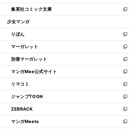
開
ウ
ン
ウ
し
集英社コミック文庫
く
で
ド
ィ
い
新
開
ウ
ン
ウ
し
少女マンガ
く
で
ド
ィ
い
開
ウ
ン
ウ
りぼん
く
で
ド
ィ
新
開
ウ
ン
し
マーガレット
く
で
ド
い
新
開
ウ
ウ
し
別冊マーガレット
く
で
ィ
い
新
開
ン
ウ
し
マンガMee公式サイト
く
ド
ィ
い
新
ウ
ン
ウ
し
リマコミ
で
ド
ィ
い
新
開
ウ
ン
ウ
し
ジャンプTOON
く
で
ド
ィ
い
新
開
ウ
ン
ウ
し
ZEBRACK
く
で
ド
ィ
い
新
開
ウ
ン
ウ
し
マンガMeets
く
で
ド
ィ
い
新
開
ウ
ン
ウ
し