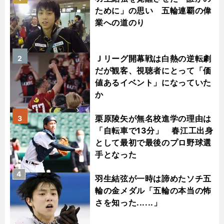
ために」の思い 五輪連覇の偉
業への道のり
Ｊリーグ開幕戦は白熱の逆転劇
2
だが観客、視聴者にとって「価
値あるイベント」になっていた
か
栗原陵矢が無名校進学の理由は
3
「自転車で13分」 春江工出身
として最初で最後のプロ野球選
手となった
4
羽生結弦が一時は諦めたソチ五
輪の金メダル「五輪の本当の怖
さを知った......」