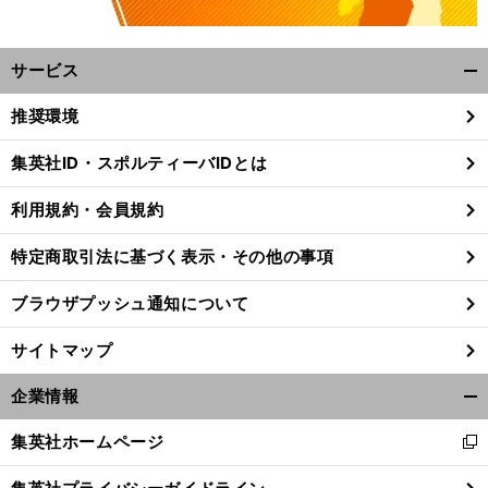
サービス
開
く/
推奨環境
閉
じ
集英社ID・スポルティーバIDとは
る
、
。
前
利用規約・会員規約
へ
特定商取引法に基づく表示・その他の事項
ブラウザプッシュ通知について
サイトマップ
企業情報
開
く/
集英社ホームページ
新
閉
し
じ