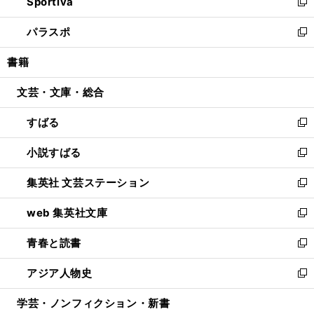
Sportiva
く
ド
ィ
い
新
ウ
ン
ウ
し
パラスポ
で
ド
ィ
い
新
開
ウ
ン
ウ
し
書籍
く
で
ド
ィ
い
開
ウ
ン
ウ
文芸・文庫・総合
く
で
ド
ィ
開
ウ
ン
すばる
く
で
ド
新
開
ウ
し
小説すばる
く
で
い
新
開
ウ
し
集英社 文芸ステーション
く
ィ
い
新
ン
ウ
し
web 集英社文庫
ド
ィ
い
新
ウ
ン
ウ
し
青春と読書
で
ド
ィ
い
新
開
ウ
ン
ウ
し
アジア人物史
く
で
ド
ィ
い
新
開
ウ
ン
ウ
し
学芸・ノンフィクション・新書
く
で
ド
ィ
い