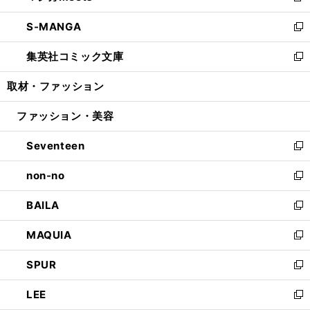
開
ウ
ン
ウ
し
S-MANGA
く
で
ド
ィ
い
新
開
ウ
ン
ウ
し
集英社コミック文庫
く
で
ド
ィ
い
新
開
ウ
ン
ウ
し
取材・ファッション
く
で
ド
ィ
い
開
ウ
ン
ウ
ファッション・美容
く
で
ド
ィ
開
ウ
ン
Seventeen
く
で
ド
新
開
ウ
し
non-no
く
で
い
新
開
ウ
し
BAILA
く
ィ
い
新
ン
ウ
し
MAQUIA
ド
ィ
い
新
ウ
ン
ウ
し
SPUR
で
ド
ィ
い
新
開
ウ
ン
ウ
し
LEE
く
で
ド
ィ
い
新
開
ウ