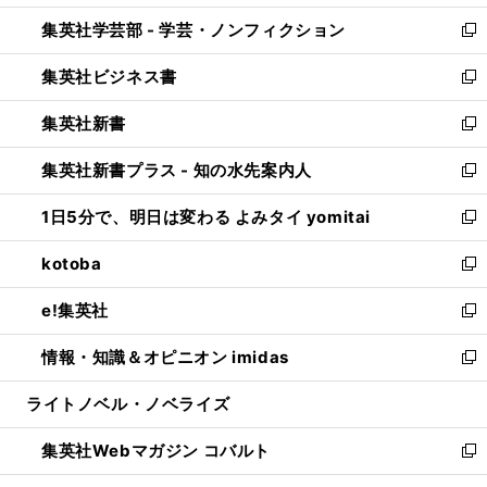
開
ウ
ン
ウ
集英社学芸部 - 学芸・ノンフィクション
く
で
ド
ィ
新
開
ウ
ン
し
集英社ビジネス書
く
で
ド
い
新
開
ウ
ウ
し
集英社新書
く
で
ィ
い
新
開
ン
ウ
し
集英社新書プラス - 知の水先案内人
く
ド
ィ
い
新
ウ
ン
ウ
し
1日5分で、明日は変わる よみタイ yomitai
で
ド
ィ
い
新
開
ウ
ン
ウ
し
kotoba
く
で
ド
ィ
い
新
開
ウ
ン
ウ
し
e!集英社
く
で
ド
ィ
い
新
開
ウ
ン
ウ
し
情報・知識＆オピニオン imidas
く
で
ド
ィ
い
新
開
ウ
ン
ウ
し
ライトノベル・ノベライズ
く
で
ド
ィ
い
開
ウ
ン
ウ
集英社Webマガジン コバルト
く
で
ド
ィ
新
開
ウ
ン
し