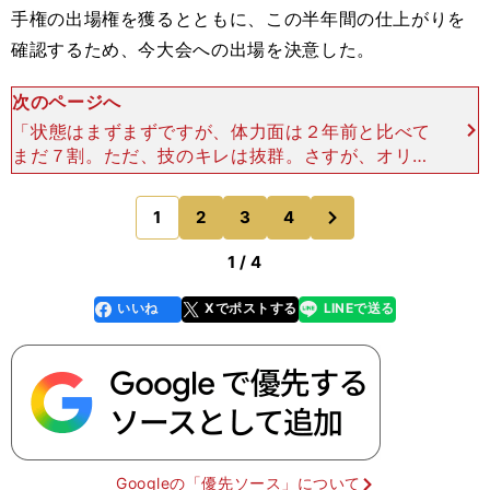
手権の出場権を獲るとともに、この半年間の仕上がりを
確認するため、今大会への出場を決意した。
次のページへ
「状態はまずまずですが、体力面は２年前と比べて
まだ７割。ただ、技のキレは抜群。さすが、オリン
ピック４連覇の選手。問題は実戦の感覚を取り戻す
こと。それが大事」 ALSOK大橋正教監督は試合
次
1
2
3
4
のページへ
前、伊調につい
1 / 4
いいね
Xでポストする
LINEで送る
line
faceboo
x
k
Googleの「優先ソース」について