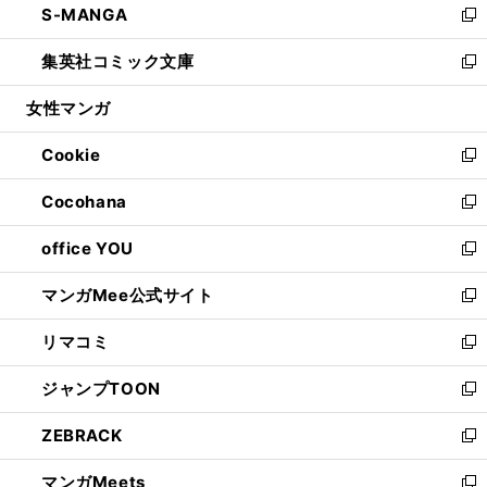
S-MANGA
く
で
ド
ィ
い
新
開
ウ
ン
ウ
し
集英社コミック文庫
く
で
ド
ィ
い
新
開
ウ
ン
ウ
し
女性マンガ
く
で
ド
ィ
い
開
ウ
ン
ウ
Cookie
く
で
ド
ィ
新
開
ウ
ン
し
Cocohana
く
で
ド
い
新
開
ウ
ウ
し
office YOU
く
で
ィ
い
新
開
ン
ウ
し
マンガMee公式サイト
く
ド
ィ
い
新
ウ
ン
ウ
し
リマコミ
で
ド
ィ
い
新
開
ウ
ン
ウ
し
ジャンプTOON
く
で
ド
ィ
い
新
開
ウ
ン
ウ
し
ZEBRACK
く
で
ド
ィ
い
新
開
ウ
ン
ウ
し
マンガMeets
く
で
ド
ィ
い
新