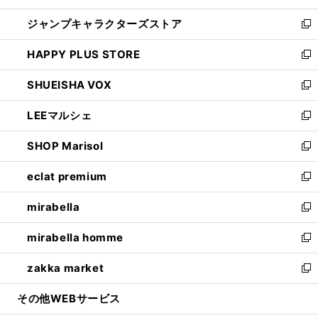
開
ウ
し
ジャンプキャラクターズストア
く
ィ
い
新
ン
ウ
し
HAPPY PLUS STORE
ド
ィ
い
新
ウ
ン
ウ
し
SHUEISHA VOX
で
ド
ィ
い
新
開
ウ
ン
ウ
し
LEEマルシェ
く
で
ド
ィ
い
新
開
ウ
ン
ウ
し
SHOP Marisol
く
で
ド
ィ
い
新
開
ウ
ン
ウ
し
eclat premium
く
で
ド
ィ
い
新
開
ウ
ン
ウ
し
mirabella
く
で
ド
ィ
い
新
開
ウ
ン
ウ
し
mirabella homme
く
で
ド
ィ
い
新
開
ウ
ン
ウ
し
zakka market
く
で
ド
ィ
い
新
開
ウ
ン
ウ
し
その他WEBサービス
く
で
ド
ィ
い
開
ウ
ン
ウ