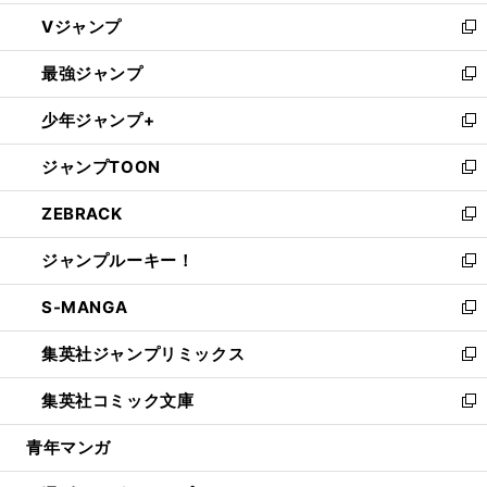
ウ
し
Vジャンプ
ィ
い
新
ン
ウ
し
最強ジャンプ
ド
ィ
い
新
ウ
ン
ウ
し
少年ジャンプ+
で
ド
ィ
い
新
開
ウ
ン
ウ
し
ジャンプTOON
く
で
ド
ィ
い
新
開
ウ
ン
ウ
し
ZEBRACK
く
で
ド
ィ
い
新
開
ウ
ン
ウ
し
ジャンプルーキー！
く
で
ド
ィ
い
新
開
ウ
ン
ウ
し
S-MANGA
く
で
ド
ィ
い
新
開
ウ
ン
ウ
し
集英社ジャンプリミックス
く
で
ド
ィ
い
新
開
ウ
ン
ウ
し
集英社コミック文庫
く
で
ド
ィ
い
新
開
ウ
ン
ウ
し
青年マンガ
く
で
ド
ィ
い
開
ウ
ン
ウ