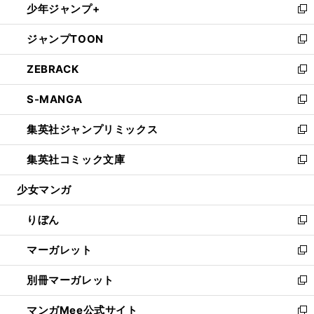
少年ジャンプ+
く
で
ド
ィ
い
新
開
ウ
ン
ウ
し
ジャンプTOON
く
で
ド
ィ
い
新
開
ウ
ン
ウ
し
ZEBRACK
く
で
ド
ィ
い
新
開
ウ
ン
ウ
し
S-MANGA
く
で
ド
ィ
い
新
開
ウ
ン
ウ
し
集英社ジャンプリミックス
く
で
ド
ィ
い
新
開
ウ
ン
ウ
し
集英社コミック文庫
く
で
ド
ィ
い
新
開
ウ
ン
ウ
し
少女マンガ
く
で
ド
ィ
い
開
ウ
ン
ウ
りぼん
く
で
ド
ィ
新
開
ウ
ン
し
マーガレット
く
で
ド
い
新
開
ウ
ウ
し
別冊マーガレット
く
で
ィ
い
新
開
ン
ウ
し
マンガMee公式サイト
く
ド
ィ
い
新