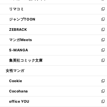
ウ
ン
ウ
し
リマコミ
で
ド
ィ
い
新
開
ウ
ン
ウ
し
ジャンプTOON
く
で
ド
ィ
い
新
開
ウ
ン
ウ
し
ZEBRACK
く
で
ド
ィ
い
新
開
ウ
ン
ウ
し
マンガMeets
く
で
ド
ィ
い
新
開
ウ
ン
ウ
し
S-MANGA
く
で
ド
ィ
い
新
開
ウ
ン
ウ
し
集英社コミック文庫
く
で
ド
ィ
い
新
開
ウ
ン
ウ
し
女性マンガ
く
で
ド
ィ
い
開
ウ
ン
ウ
Cookie
く
で
ド
ィ
新
開
ウ
ン
し
Cocohana
く
で
ド
い
新
開
ウ
ウ
し
office YOU
く
で
ィ
い
新
開
ン