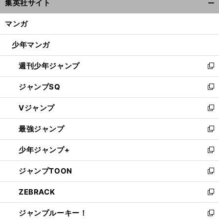
集英社サイト
ィ
開
ン
く/
マンガ
ド
閉
ウ
じ
少年マンガ
で
る
開
週刊少年ジャンプ
く
新
し
ジャンプSQ
い
新
ウ
し
Vジャンプ
ィ
い
新
ン
ウ
し
最強ジャンプ
ド
ィ
い
新
ウ
ン
ウ
し
少年ジャンプ+
で
ド
ィ
い
新
開
ウ
ン
ウ
し
ジャンプTOON
く
で
ド
ィ
い
新
開
ウ
ン
ウ
し
ZEBRACK
く
で
ド
ィ
い
新
開
ウ
ン
ウ
し
ジャンプルーキー！
く
で
ド
ィ
い
新