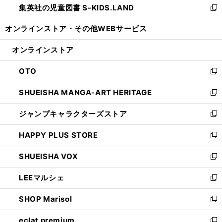
集英社の児童図書 S-KIDS.LAND
く
で
ド
い
新
開
ウ
ウ
し
オンラインストア・
その他WEBサービス
く
で
ィ
い
開
ン
ウ
オンラインストア
く
ド
ィ
ウ
ン
OTO
で
ド
新
開
ウ
し
SHUEISHA MANGA-ART HERITAGE
く
で
い
新
開
ウ
し
ジャンプキャラクターズストア
く
ィ
い
新
ン
ウ
し
HAPPY PLUS STORE
ド
ィ
い
新
ウ
ン
ウ
し
SHUEISHA VOX
で
ド
ィ
い
新
開
ウ
ン
ウ
し
LEEマルシェ
く
で
ド
ィ
い
新
開
ウ
ン
ウ
し
SHOP Marisol
く
で
ド
ィ
い
新
開
ウ
ン
ウ
し
eclat premium
く
で
ド
ィ
い