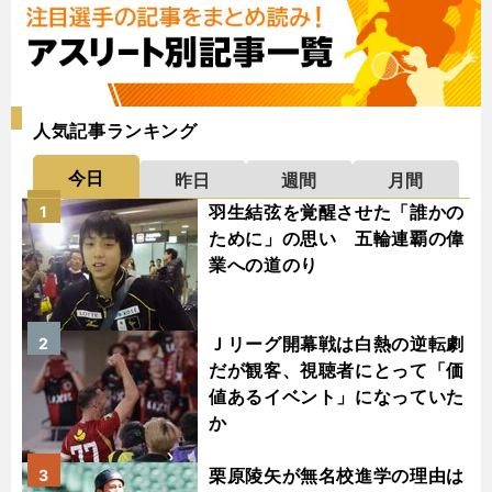
人気記事ランキング
今日
昨日
週間
月間
羽生結弦を覚醒させた「誰かの
1
ために」の思い 五輪連覇の偉
業への道のり
Ｊリーグ開幕戦は白熱の逆転劇
2
だが観客、視聴者にとって「価
値あるイベント」になっていた
か
栗原陵矢が無名校進学の理由は
3