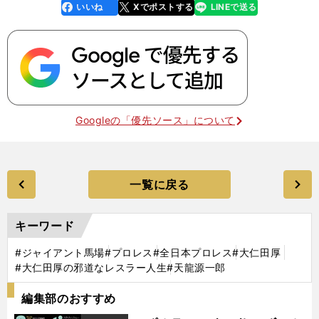
いいね
Xでポストする
LINEで送る
line
faceboo
x
k
Googleの「優先ソース」について
一覧に戻る
キーワード
#ジャイアント馬場
#プロレス
#全日本プロレス
#大仁田厚
#大仁田厚の邪道なレスラー人生
#天龍源一郎
編集部のおすすめ