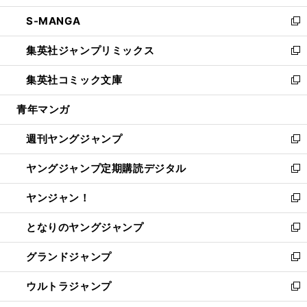
開
ウ
ン
ウ
し
S-MANGA
く
で
ド
ィ
い
新
開
ウ
ン
ウ
し
集英社ジャンプリミックス
く
で
ド
ィ
い
新
開
ウ
ン
ウ
し
集英社コミック文庫
く
で
ド
ィ
い
新
開
ウ
ン
ウ
し
青年マンガ
く
で
ド
ィ
い
開
ウ
ン
ウ
週刊ヤングジャンプ
く
で
ド
ィ
新
開
ウ
ン
し
ヤングジャンプ定期購読デジタル
く
で
ド
い
新
開
ウ
ウ
し
ヤンジャン！
く
で
ィ
い
新
開
ン
ウ
し
となりのヤングジャンプ
く
ド
ィ
い
新
ウ
ン
ウ
し
グランドジャンプ
で
ド
ィ
い
新
開
ウ
ン
ウ
し
ウルトラジャンプ
く
で
ド
ィ
い
新
開
ウ
ン
ウ
し