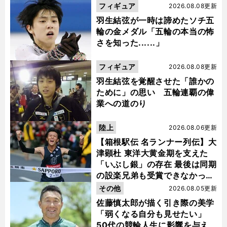
フィギュア
2026.08.08更新
羽生結弦が一時は諦めたソチ五
輪の金メダル「五輪の本当の怖
さを知った......」
フィギュア
2026.08.08更新
羽生結弦を覚醒させた「誰かの
ために」の思い 五輪連覇の偉
業への道のり
陸上
2026.08.06更新
【箱根駅伝 名ランナー列伝】大
津顕杜 東洋大黄金期を支えた
「いぶし銀」の存在 最後は同期
の設楽兄弟も受賞できなかった
金栗杯に輝く
その他
2026.08.05更新
佐藤慎太郎が描く引き際の美学
「弱くなる自分も見せたい」
50代の競輪人生に影響を与え