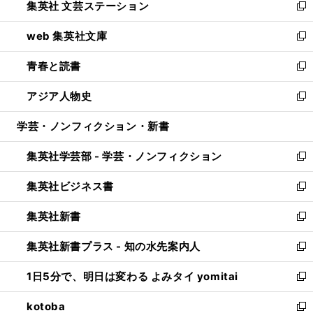
集英社 文芸ステーション
く
ィ
い
新
ン
ウ
し
web 集英社文庫
ド
ィ
い
新
ウ
ン
ウ
し
青春と読書
で
ド
ィ
い
新
開
ウ
ン
ウ
し
アジア人物史
く
で
ド
ィ
い
新
開
ウ
ン
ウ
し
学芸・ノンフィクション・新書
く
で
ド
ィ
い
開
ウ
ン
ウ
集英社学芸部 - 学芸・ノンフィクション
く
で
ド
ィ
新
開
ウ
ン
し
集英社ビジネス書
く
で
ド
い
新
開
ウ
ウ
し
集英社新書
く
で
ィ
い
新
開
ン
ウ
し
集英社新書プラス - 知の水先案内人
く
ド
ィ
い
新
ウ
ン
ウ
し
1日5分で、明日は変わる よみタイ yomitai
で
ド
ィ
い
新
開
ウ
ン
ウ
し
kotoba
く
で
ド
ィ
い
新