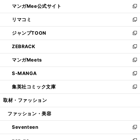
ウ
し
マンガMee公式サイト
く
ド
ィ
い
新
ウ
ン
ウ
し
リマコミ
で
ド
ィ
い
新
開
ウ
ン
ウ
し
ジャンプTOON
く
で
ド
ィ
い
新
開
ウ
ン
ウ
し
ZEBRACK
く
で
ド
ィ
い
新
開
ウ
ン
ウ
し
マンガMeets
く
で
ド
ィ
い
新
開
ウ
ン
ウ
し
S-MANGA
く
で
ド
ィ
い
新
開
ウ
ン
ウ
し
集英社コミック文庫
く
で
ド
ィ
い
新
開
ウ
ン
ウ
し
取材・ファッション
く
で
ド
ィ
い
開
ウ
ン
ウ
ファッション・美容
く
で
ド
ィ
開
ウ
ン
Seventeen
く
で
ド
新
開
ウ
し