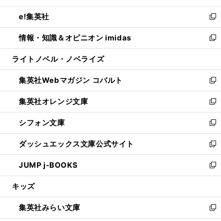
開
ウ
ン
ウ
し
e!集英社
く
で
ド
ィ
い
新
開
ウ
ン
ウ
し
情報・知識＆オピニオン imidas
く
で
ド
ィ
い
新
開
ウ
ン
ウ
し
ライトノベル・ノベライズ
く
で
ド
ィ
い
開
ウ
ン
ウ
集英社Webマガジン コバルト
く
で
ド
ィ
新
開
ウ
ン
し
集英社オレンジ文庫
く
で
ド
い
新
開
ウ
ウ
し
シフォン文庫
く
で
ィ
い
新
開
ン
ウ
し
ダッシュエックス文庫公式サイト
く
ド
ィ
い
新
ウ
ン
ウ
し
JUMP j-BOOKS
で
ド
ィ
い
新
開
ウ
ン
ウ
し
キッズ
く
で
ド
ィ
い
開
ウ
ン
ウ
集英社みらい文庫
く
で
ド
ィ
新
開
ウ
ン
し