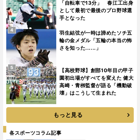
「自転車で13分」 春江工出身
として最初で最後のプロ野球選
手となった
4
羽生結弦が一時は諦めたソチ五
輪の金メダル「五輪の本当の怖
さを知った......」
5
【高校野球】創部10年目の甲子
園初出場がすべてを変えた 健大
高崎・青栁監督が語る「機動破
壊」はこうして生まれた
もっと見る
各スポーツコラム記事