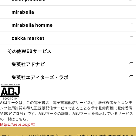
新
開
ウ
ン
ウ
し
mirabella
く
で
ド
ィ
い
新
開
ウ
ン
ウ
し
mirabella homme
く
で
ド
ィ
い
新
開
ウ
ン
ウ
し
zakka market
く
で
ド
ィ
い
新
開
ウ
ン
ウ
し
その他WEBサービス
く
で
ド
ィ
い
開
ウ
ン
ウ
集英社アドナビ
く
で
ド
ィ
新
開
ウ
ン
し
集英社エディターズ・ラボ
く
で
ド
い
新
開
ウ
ウ
し
く
で
ィ
い
開
ン
ウ
ABJマークは、この電子書店・電子書籍配信サービスが、著作権者からコンテ
く
ド
ィ
ンツ使用許諾を得た正規版配信サービスであることを示す登録商標（登録番号
ウ
ン
第6091713号）です。ABJマークの詳細、ABJマークを掲示しているサービス
で
ド
の一覧はこちら。
開
ウ
https://aebs.or.jp/
新
く
で
し
い
開