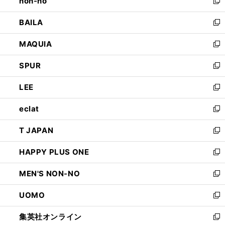
non-no
く
で
い
新
開
ウ
し
BAILA
く
ィ
い
新
ン
ウ
し
MAQUIA
ド
ィ
い
新
ウ
ン
ウ
し
SPUR
で
ド
ィ
い
新
開
ウ
ン
ウ
し
LEE
く
で
ド
ィ
い
新
開
ウ
ン
ウ
し
eclat
く
で
ド
ィ
い
新
開
ウ
ン
ウ
し
T JAPAN
く
で
ド
ィ
い
新
開
ウ
ン
ウ
し
HAPPY PLUS ONE
く
で
ド
ィ
い
新
開
ウ
ン
ウ
し
MEN'S NON-NO
く
で
ド
ィ
い
新
開
ウ
ン
ウ
し
UOMO
く
で
ド
ィ
い
新
開
ウ
ン
ウ
し
集英社オンライン
く
で
ド
ィ
い
新