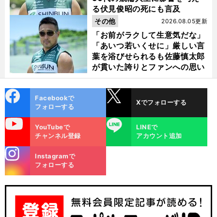
る伏見俊昭の死にも言及
その他
2026.08.05更新
「お前がラクして生意気だな」
「あいつ若いくせに」厳しい言
葉を浴びせられるも佐藤慎太郎
が貫いた誇りとファンへの思い
cebo
X
Facebookで
Xでフォローする
ok
フォローする
uTube
LINE
YouTubeで
LINEで
チャンネル登録
アカウント追加
stagra
Instagramで
m
フォローする