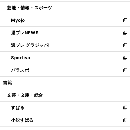
開
ウ
ン
ウ
し
芸能・情報・スポーツ
く
で
ド
ィ
い
開
ウ
ン
ウ
Myojo
く
で
ド
ィ
新
開
ウ
ン
し
週プレNEWS
く
で
ド
い
新
開
ウ
ウ
し
週プレ グラジャパ!
く
で
ィ
い
新
開
ン
ウ
し
Sportiva
く
ド
ィ
い
新
ウ
ン
ウ
し
パラスポ
で
ド
ィ
い
新
開
ウ
ン
ウ
し
書籍
く
で
ド
ィ
い
開
ウ
ン
ウ
文芸・文庫・総合
く
で
ド
ィ
開
ウ
ン
すばる
く
で
ド
新
開
ウ
し
小説すばる
く
で
い
新
開
ウ
し