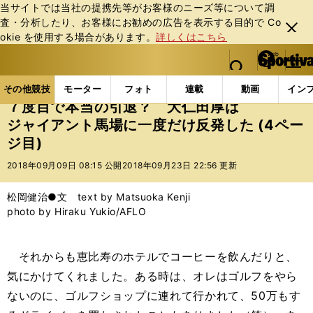
当サイトでは当社の提携先等がお客様のニーズ等について調
査・分析したり、お客様にお勧めの広告を表⽰する⽬的で Co
閉じ
okie を使⽤する場合があります。
詳しくはこちら
る
マイペ
web Sportiva (webスポルティーバ)
検索
メニュ
we
ー
その他競技の記事一覧
格闘技
プロレス
７度目
b
ジ
その他競技
モーター
フォト
連載
動画
イン
ス
７度目で本当の引退？ 大仁田厚は
ポ
ジャイアント馬場に一度だけ反発した (4ペー
ル
ジ目)
テ
ィ
2018年09月09日 08:15 公開
2018年09月23日 22:56 更新
ー
バ
松岡健治●文 text by Matsuoka Kenji
photo by Hiraku Yukio/AFLO
それからも恵比寿のホテルでコーヒーを飲んだりと、
気にかけてくれました。ある時は、オレはゴルフをやら
ないのに、ゴルフショップに連れて行かれて、50万もす