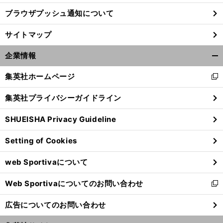
ブラウザプッシュ通知について
サイトマップ
企業情報
開
く/
集英社ホームページ
新
閉
し
じ
集英社プライバシーガイドライン
い
る
ウ
SHUEISHA Privacy Guideline
ィ
ン
「
チ
」
、
有
」
Setting of Cookies
ド
ケット持ってますか
の屈辱が
「
刺鉄線デスマッチ
を生んだ
ウ
web Sportivaについて
で
開
Web Sportivaについてのお問い合わせ
く
新
し
広告についてのお問い合わせ
い
ウ