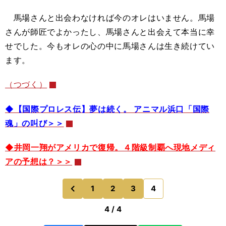
馬場さんと出会わなければ今のオレはいません。馬場
さんが師匠でよかったし、馬場さんと出会えて本当に幸
せでした。今もオレの心の中に馬場さんは生き続けてい
ます。
（つづく）
◆【国際プロレス伝】夢は続く。 アニマル浜口「国際
魂」の叫び＞＞
◆井岡一翔がアメリカで復帰。４階級制覇へ現地メディ
アの予想は？＞＞
1
2
3
4
のページへ
前
4 / 4