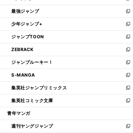
ン
ウ
し
最強ジャンプ
ド
ィ
い
新
ウ
ン
ウ
し
少年ジャンプ+
で
ド
ィ
い
新
開
ウ
ン
ウ
し
ジャンプTOON
く
で
ド
ィ
い
新
開
ウ
ン
ウ
し
ZEBRACK
く
で
ド
ィ
い
新
開
ウ
ン
ウ
し
ジャンプルーキー！
く
で
ド
ィ
い
新
開
ウ
ン
ウ
し
S-MANGA
く
で
ド
ィ
い
新
開
ウ
ン
ウ
し
集英社ジャンプリミックス
く
で
ド
ィ
い
新
開
ウ
ン
ウ
し
集英社コミック文庫
く
で
ド
ィ
い
新
開
ウ
ン
ウ
し
青年マンガ
く
で
ド
ィ
い
開
ウ
ン
ウ
週刊ヤングジャンプ
く
で
ド
ィ
新
開
ウ
ン