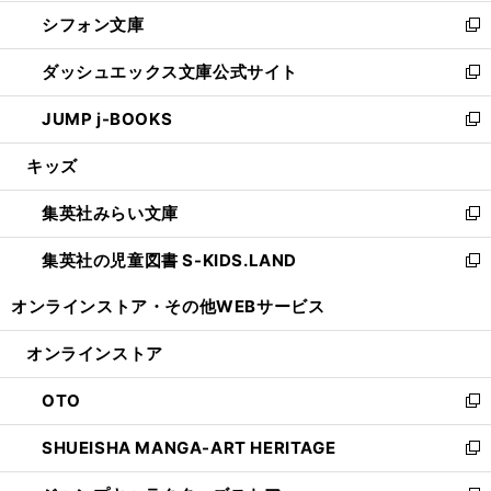
開
ウ
ウ
し
シフォン文庫
く
で
ィ
い
新
開
ン
ウ
し
ダッシュエックス文庫公式サイト
く
ド
ィ
い
新
ウ
ン
ウ
し
JUMP j-BOOKS
で
ド
ィ
い
新
開
ウ
ン
ウ
し
キッズ
く
で
ド
ィ
い
開
ウ
ン
ウ
集英社みらい文庫
く
で
ド
ィ
新
開
ウ
ン
し
集英社の児童図書 S-KIDS.LAND
く
で
ド
い
新
開
ウ
ウ
し
オンラインストア・
その他WEBサービス
く
で
ィ
い
開
ン
ウ
オンラインストア
く
ド
ィ
ウ
ン
OTO
で
ド
新
開
ウ
し
SHUEISHA MANGA-ART HERITAGE
く
で
い
新
開
ウ
し