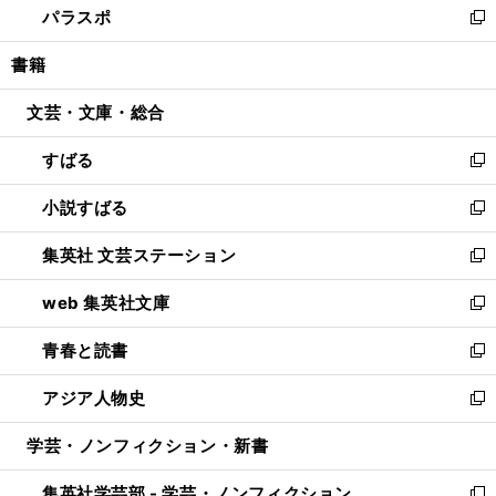
パラスポ
で
ド
ィ
い
新
開
ウ
ン
ウ
し
書籍
く
で
ド
ィ
い
開
ウ
ン
ウ
文芸・文庫・総合
く
で
ド
ィ
開
ウ
ン
すばる
く
で
ド
新
開
ウ
し
小説すばる
く
で
い
新
開
ウ
し
集英社 文芸ステーション
く
ィ
い
新
ン
ウ
し
web 集英社文庫
ド
ィ
い
新
ウ
ン
ウ
し
青春と読書
で
ド
ィ
い
新
開
ウ
ン
ウ
し
アジア人物史
く
で
ド
ィ
い
新
開
ウ
ン
ウ
し
学芸・ノンフィクション・新書
く
で
ド
ィ
い
開
ウ
ン
ウ
集英社学芸部 - 学芸・ノンフィクション
く
で
ド
ィ