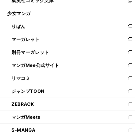
集英社コミック文庫
く
で
ド
ィ
い
新
開
ウ
ン
ウ
し
少女マンガ
く
で
ド
ィ
い
開
ウ
ン
ウ
りぼん
く
で
ド
ィ
新
開
ウ
ン
し
マーガレット
く
で
ド
い
新
開
ウ
ウ
し
別冊マーガレット
く
で
ィ
い
新
開
ン
ウ
し
マンガMee公式サイト
く
ド
ィ
い
新
ウ
ン
ウ
し
リマコミ
で
ド
ィ
い
新
開
ウ
ン
ウ
し
ジャンプTOON
く
で
ド
ィ
い
新
開
ウ
ン
ウ
し
ZEBRACK
く
で
ド
ィ
い
新
開
ウ
ン
ウ
し
マンガMeets
く
で
ド
ィ
い
新
開
ウ
ン
ウ
し
S-MANGA
く
で
ド
ィ
い
新