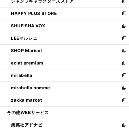
ジャンプキャラクターズストア
く
ィ
い
新
ン
ウ
し
HAPPY PLUS STORE
ド
ィ
い
新
ウ
ン
ウ
し
SHUEISHA VOX
で
ド
ィ
い
新
開
ウ
ン
ウ
し
LEEマルシェ
く
で
ド
ィ
い
新
開
ウ
ン
ウ
し
SHOP Marisol
く
で
ド
ィ
い
新
開
ウ
ン
ウ
し
eclat premium
く
で
ド
ィ
い
新
開
ウ
ン
ウ
し
mirabella
く
で
ド
ィ
い
新
開
ウ
ン
ウ
し
mirabella homme
く
で
ド
ィ
い
新
開
ウ
ン
ウ
し
zakka market
く
で
ド
ィ
い
新
開
ウ
ン
ウ
し
その他WEBサービス
く
で
ド
ィ
い
開
ウ
ン
ウ
集英社アドナビ
く
で
ド
ィ
新