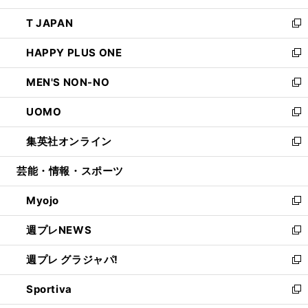
開
ウ
ン
ウ
し
T JAPAN
く
で
ド
ィ
い
新
開
ウ
ン
ウ
し
HAPPY PLUS ONE
く
で
ド
ィ
い
新
開
ウ
ン
ウ
し
MEN'S NON-NO
く
で
ド
ィ
い
新
開
ウ
ン
ウ
し
UOMO
く
で
ド
ィ
い
新
開
ウ
ン
ウ
し
集英社オンライン
く
で
ド
ィ
い
新
開
ウ
ン
ウ
し
芸能・情報・スポーツ
く
で
ド
ィ
い
開
ウ
ン
ウ
Myojo
く
で
ド
ィ
新
開
ウ
ン
し
週プレNEWS
く
で
ド
い
新
開
ウ
ウ
し
週プレ グラジャパ!
く
で
ィ
い
新
開
ン
ウ
し
Sportiva
く
ド
ィ
い
新
ウ
ン
ウ
し