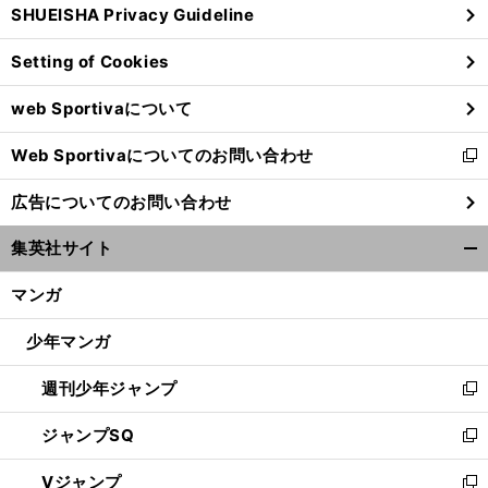
SHUEISHA Privacy Guideline
ィ
ン
Setting of Cookies
ド
ウ
web Sportivaについて
で
開
Web Sportivaについてのお問い合わせ
く
新
し
広告についてのお問い合わせ
い
ウ
集英社サイト
ィ
開
ン
く/
マンガ
ド
閉
ウ
じ
少年マンガ
で
る
開
週刊少年ジャンプ
く
新
し
ジャンプSQ
い
新
ウ
し
Vジャンプ
ィ
い
新