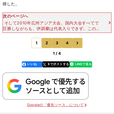
得した。
次のページへ
そして2010年広州アジア大会。国内大会すべてで
圧勝しながらも、伊調馨は代表入りできず。この点
については、公益財団法人日本レスリング協会第三
者委員会が栄によるパワハラのひとつとして認定し
次
1
2
3
4
のページへ
ているが、伊調
1 / 4
いいね
Xでポストする
LINEで送る
line
faceboo
x
k
Googleの「優先ソース」について