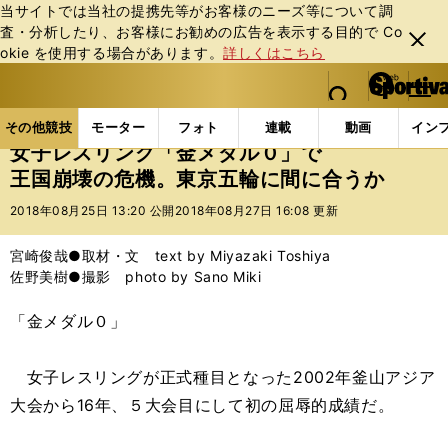
当サイトでは当社の提携先等がお客様のニーズ等について調
査・分析したり、お客様にお勧めの広告を表⽰する⽬的で Co
閉じ
okie を使⽤する場合があります。
詳しくはこちら
る
マイペ
web Sportiva (webスポルティーバ)
検索
メニュ
we
ー
その他競技の記事一覧
格闘技
その他
女子レス
b
ジ
その他競技
モーター
フォト
連載
動画
イン
ス
女子レスリング「金メダル０」で
ポ
王国崩壊の危機。東京五輪に間に合うか
ル
テ
2018年08月25日 13:20 公開
2018年08月27日 16:08 更新
ィ
ー
宮崎俊哉●取材・文 text by Miyazaki Toshiya
バ
佐野美樹●撮影 photo by Sano Miki
「金メダル０」
女子レスリングが正式種目となった2002年釜山アジア
大会から16年、５大会目にして初の屈辱的成績だ。