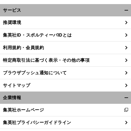
サービス
開
く/
推奨環境
閉
じ
集英社ID・スポルティーバIDとは
る
東
利用規約・会員規約
前
へ
特定商取引法に基づく表示・その他の事項
ブラウザプッシュ通知について
サイトマップ
企業情報
開
く/
集英社ホームページ
新
閉
し
じ
集英社プライバシーガイドライン
い
る
ウ