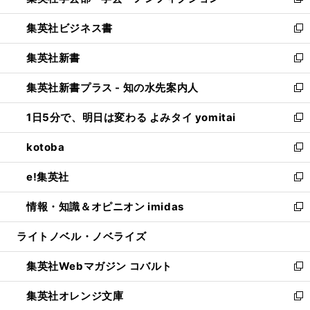
新
開
ウ
ン
し
集英社ビジネス書
く
で
ド
い
新
開
ウ
ウ
し
集英社新書
く
で
ィ
い
新
開
ン
ウ
し
集英社新書プラス - 知の水先案内人
く
ド
ィ
い
新
ウ
ン
ウ
し
1日5分で、明日は変わる よみタイ yomitai
で
ド
ィ
い
新
開
ウ
ン
ウ
し
kotoba
く
で
ド
ィ
い
新
開
ウ
ン
ウ
し
e!集英社
く
で
ド
ィ
い
新
開
ウ
ン
ウ
し
情報・知識＆オピニオン imidas
く
で
ド
ィ
い
新
開
ウ
ン
ウ
し
ライトノベル・ノベライズ
く
で
ド
ィ
い
開
ウ
ン
ウ
集英社Webマガジン コバルト
く
で
ド
ィ
新
開
ウ
ン
し
集英社オレンジ文庫
く
で
ド
い
新