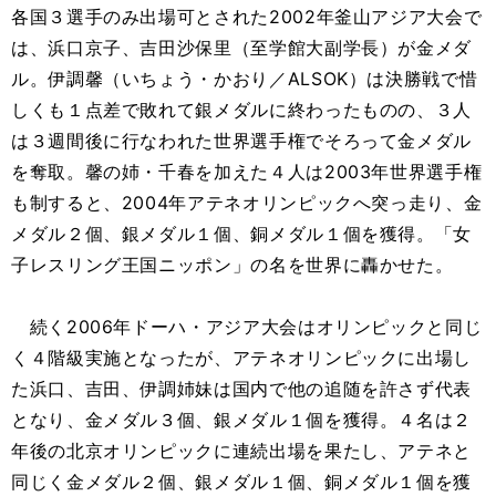
各国３選手のみ出場可とされた2002年釜山アジア大会で
は、浜口京子、吉田沙保里（至学館大副学長）が金メダ
ル。伊調馨（いちょう・かおり／ALSOK）は決勝戦で惜
しくも１点差で敗れて銀メダルに終わったものの、３人
は３週間後に行なわれた世界選手権でそろって金メダル
を奪取。馨の姉・千春を加えた４人は2003年世界選手権
も制すると、2004年アテネオリンピックへ突っ走り、金
メダル２個、銀メダル１個、銅メダル１個を獲得。「女
子レスリング王国ニッポン」の名を世界に轟かせた。
続く2006年ドーハ・アジア大会はオリンピックと同じ
く４階級実施となったが、アテネオリンピックに出場し
た浜口、吉田、伊調姉妹は国内で他の追随を許さず代表
となり、金メダル３個、銀メダル１個を獲得。４名は２
年後の北京オリンピックに連続出場を果たし、アテネと
同じく金メダル２個、銀メダル１個、銅メダル１個を獲