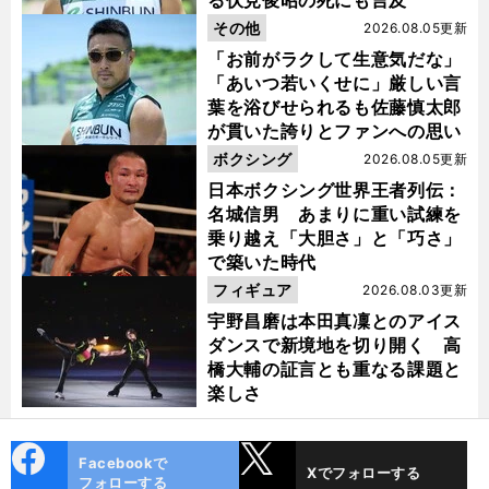
る伏見俊昭の死にも言及
その他
2026.08.05更新
「お前がラクして生意気だな」
「あいつ若いくせに」厳しい言
葉を浴びせられるも佐藤慎太郎
が貫いた誇りとファンへの思い
ボクシング
2026.08.05更新
日本ボクシング世界王者列伝：
名城信男 あまりに重い試練を
乗り越え「大胆さ」と「巧さ」
で築いた時代
フィギュア
2026.08.03更新
宇野昌磨は本田真凜とのアイス
ダンスで新境地を切り開く 高
橋大輔の証言とも重なる課題と
楽しさ
cebo
X
Facebookで
Xでフォローする
ok
フォローする