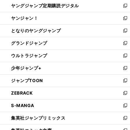
し
ヤングジャンプ定期購読デジタル
く
で
ド
い
新
開
ウ
ウ
し
ヤンジャン！
く
で
ィ
い
新
開
ン
ウ
し
となりのヤングジャンプ
く
ド
ィ
い
新
ウ
ン
ウ
し
グランドジャンプ
で
ド
ィ
い
新
開
ウ
ン
ウ
し
ウルトラジャンプ
く
で
ド
ィ
い
新
開
ウ
ン
ウ
し
少年ジャンプ+
く
で
ド
ィ
い
新
開
ウ
ン
ウ
し
ジャンプTOON
く
で
ド
ィ
い
新
開
ウ
ン
ウ
し
ZEBRACK
く
で
ド
ィ
い
新
開
ウ
ン
ウ
し
S-MANGA
く
で
ド
ィ
い
新
開
ウ
ン
ウ
し
集英社ジャンプリミックス
く
で
ド
ィ
い
新
開
ウ
ン
ウ
し