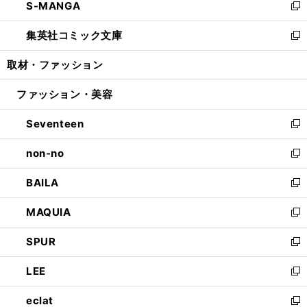
S-MANGA
く
で
ド
ィ
い
新
開
ウ
ン
ウ
し
集英社コミック文庫
く
で
ド
ィ
い
新
開
ウ
ン
ウ
し
取材・ファッション
く
で
ド
ィ
い
開
ウ
ン
ウ
ファッション・美容
く
で
ド
ィ
開
ウ
ン
Seventeen
く
で
ド
新
開
ウ
し
non-no
く
で
い
新
開
ウ
し
BAILA
く
ィ
い
新
ン
ウ
し
MAQUIA
ド
ィ
い
新
ウ
ン
ウ
し
SPUR
で
ド
ィ
い
新
開
ウ
ン
ウ
し
LEE
く
で
ド
ィ
い
新
開
ウ
ン
ウ
し
eclat
く
で
ド
ィ
い
新