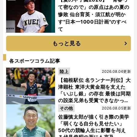
て密なので」の原点はあの夏の
惨敗 仙台育英・須江航が明か
す"日本一1000日計画"のすべ
て
もっと見る
各スポーツコラム記事
陸上
2026.08.06更新
【箱根駅伝 名ランナー列伝】大
津顕杜 東洋大黄金期を支えた
「いぶし銀」の存在 最後は同期
の設楽兄弟も受賞できなかった
金栗杯に輝く
その他
2026.08.05更新
佐藤慎太郎が描く引き際の美学
「弱くなる自分も見せたい」
50代の競輪人生に影響を与え