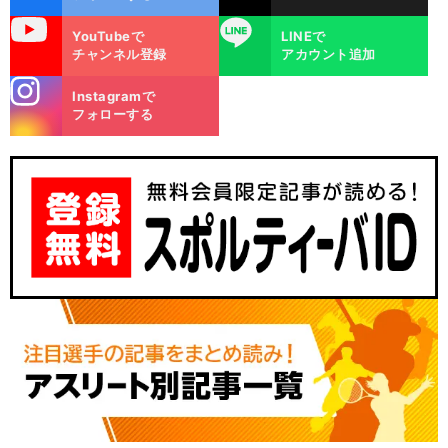
uTube
LINE
YouTubeで
LINEで
チャンネル登録
アカウント追加
stagra
Instagramで
m
フォローする