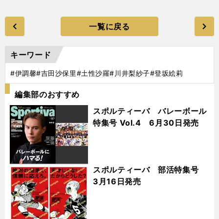
一覧に戻る
キーワード
#伊調馨
#吉田沙保里
#土性沙羅
#川井梨紗子
#登坂絵莉
編集部のおすすめ
スポルティーバ バレーボール
特集号 Vol.4 6月30日発売
スポルティーバ 部活特集号
3月16日発売