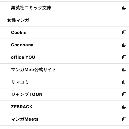
開
ウ
ン
ウ
し
集英社コミック文庫
く
で
ド
ィ
い
新
開
ウ
ン
ウ
し
女性マンガ
く
で
ド
ィ
い
開
ウ
ン
ウ
Cookie
く
で
ド
ィ
新
開
ウ
ン
し
Cocohana
く
で
ド
い
新
開
ウ
ウ
し
office YOU
く
で
ィ
い
新
開
ン
ウ
し
マンガMee公式サイト
く
ド
ィ
い
新
ウ
ン
ウ
し
リマコミ
で
ド
ィ
い
新
開
ウ
ン
ウ
し
ジャンプTOON
く
で
ド
ィ
い
新
開
ウ
ン
ウ
し
ZEBRACK
く
で
ド
ィ
い
新
開
ウ
ン
ウ
し
マンガMeets
く
で
ド
ィ
い
新
開
ウ
ン
ウ
し