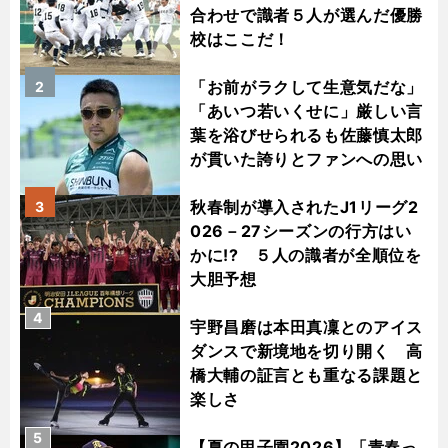
合わせで識者５人が選んだ優勝
校はここだ！
「お前がラクして生意気だな」
2
「あいつ若いくせに」厳しい言
葉を浴びせられるも佐藤慎太郎
が貫いた誇りとファンへの思い
秋春制が導入されたJ1リーグ2
3
026－27シーズンの行方はい
かに!? ５人の識者が全順位を
大胆予想
4
宇野昌磨は本田真凜とのアイス
ダンスで新境地を切り開く 高
橋大輔の証言とも重なる課題と
楽しさ
5
【夏の甲子園2026】「青春っ