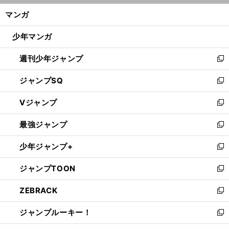
ン
く/
マンガ
ド
閉
ウ
じ
少年マンガ
で
る
開
週刊少年ジャンプ
く
新
し
ジャンプSQ
い
新
ウ
し
Vジャンプ
ィ
い
新
ン
ウ
し
最強ジャンプ
ド
ィ
い
新
ウ
ン
ウ
し
少年ジャンプ+
で
ド
ィ
い
新
開
ウ
ン
ウ
し
ジャンプTOON
く
で
ド
ィ
い
新
開
ウ
ン
ウ
し
ZEBRACK
く
で
ド
ィ
い
新
開
ウ
ン
ウ
し
ジャンプルーキー！
く
で
ド
ィ
い
新
開
ウ
ン
ウ
し