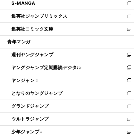
S-MANGA
く
で
ド
ィ
い
新
開
ウ
ン
ウ
し
集英社ジャンプリミックス
く
で
ド
ィ
い
新
開
ウ
ン
ウ
し
集英社コミック文庫
く
で
ド
ィ
い
新
開
ウ
ン
ウ
し
青年マンガ
く
で
ド
ィ
い
開
ウ
ン
ウ
週刊ヤングジャンプ
く
で
ド
ィ
新
開
ウ
ン
し
ヤングジャンプ定期購読デジタル
く
で
ド
い
新
開
ウ
ウ
し
ヤンジャン！
く
で
ィ
い
新
開
ン
ウ
し
となりのヤングジャンプ
く
ド
ィ
い
新
ウ
ン
ウ
し
グランドジャンプ
で
ド
ィ
い
新
開
ウ
ン
ウ
し
ウルトラジャンプ
く
で
ド
ィ
い
新
開
ウ
ン
ウ
し
少年ジャンプ+
く
で
ド
ィ
い
新