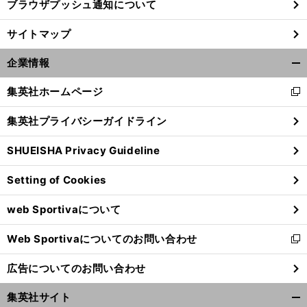
ブラウザプッシュ通知について
サイトマップ
企業情報
開
く/
集英社ホームページ
新
閉
し
じ
集英社プライバシーガイドライン
い
る
ウ
SHUEISHA Privacy Guideline
ィ
ン
Setting of Cookies
ド
前
へ
ウ
web Sportivaについて
で
開
Web Sportivaについてのお問い合わせ
く
新
し
広告についてのお問い合わせ
い
ウ
集英社サイト
ィ
開