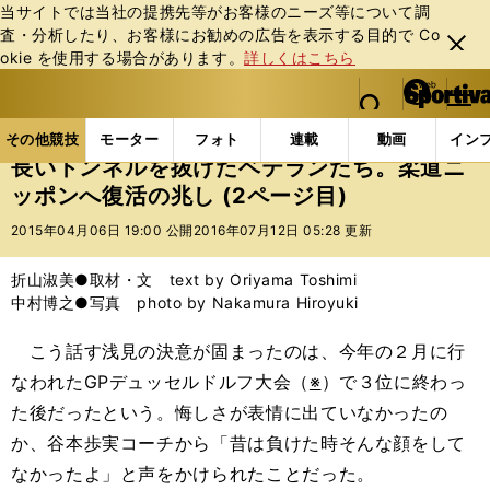
当サイトでは当社の提携先等がお客様のニーズ等について調
査・分析したり、お客様にお勧めの広告を表⽰する⽬的で Co
閉じ
okie を使⽤する場合があります。
詳しくはこちら
る
マイペ
web Sportiva (webスポルティーバ)
検索
メニュ
we
ー
その他競技の記事一覧
格闘技
その他
長いトン
b
ジ
その他競技
モーター
フォト
連載
動画
イン
ス
長いトンネルを抜けたベテランたち。柔道ニ
ポ
ッポンへ復活の兆し (2ページ目)
ル
テ
2015年04月06日 19:00 公開
2016年07月12日 05:28 更新
ィ
ー
折山淑美●取材・文 text by Oriyama Toshimi
バ
中村博之●写真 photo by Nakamura Hiroyuki
こう話す浅見の決意が固まったのは、今年の２月に行
なわれたGPデュッセルドルフ大会（
※
）で３位に終わっ
た後だったという。悔しさが表情に出ていなかったの
か、谷本歩実コーチから「昔は負けた時そんな顔をして
なかったよ」と声をかけられたことだった。