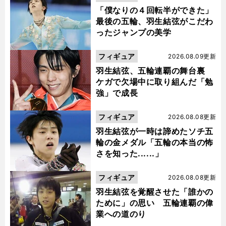
「僕なりの４回転半ができた」
最後の五輪、羽生結弦がこだわ
ったジャンプの美学
フィギュア
2026.08.09更新
羽生結弦、五輪連覇の舞台裏
ケガで欠場中に取り組んだ「勉
強」で成長
フィギュア
2026.08.08更新
羽生結弦が一時は諦めたソチ五
輪の金メダル「五輪の本当の怖
さを知った......」
フィギュア
2026.08.08更新
羽生結弦を覚醒させた「誰かの
ために」の思い 五輪連覇の偉
業への道のり