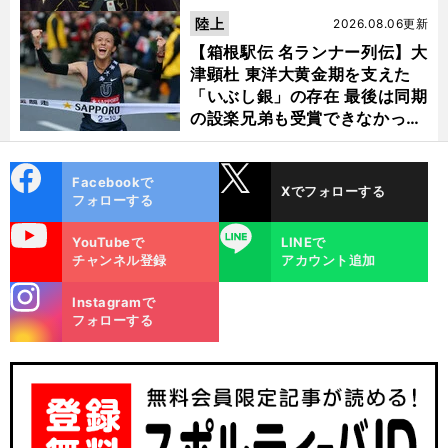
陸上
2026.08.06更新
【箱根駅伝 名ランナー列伝】大
津顕杜 東洋大黄金期を支えた
「いぶし銀」の存在 最後は同期
の設楽兄弟も受賞できなかった
金栗杯に輝く
cebo
X
Facebookで
Xでフォローする
ok
フォローする
uTube
LINE
YouTubeで
LINEで
チャンネル登録
アカウント追加
stagra
Instagramで
m
フォローする