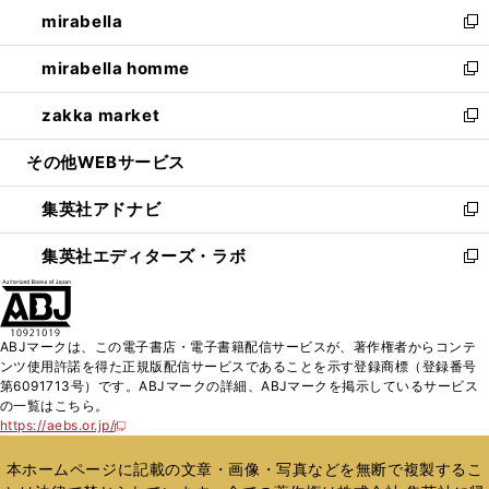
ウ
し
mirabella
く
で
ド
ィ
い
新
開
ウ
ン
ウ
し
mirabella homme
く
で
ド
ィ
い
新
開
ウ
ン
ウ
し
zakka market
く
で
ド
ィ
い
新
開
ウ
ン
ウ
し
その他WEBサービス
く
で
ド
ィ
い
開
ウ
ン
ウ
集英社アドナビ
く
で
ド
ィ
新
開
ウ
ン
し
集英社エディターズ・ラボ
く
で
ド
い
新
開
ウ
ウ
し
く
で
ィ
い
開
ン
ウ
ABJマークは、この電子書店・電子書籍配信サービスが、著作権者からコンテ
く
ド
ィ
ンツ使用許諾を得た正規版配信サービスであることを示す登録商標（登録番号
ウ
ン
第6091713号）です。ABJマークの詳細、ABJマークを掲示しているサービス
で
ド
の一覧はこちら。
開
ウ
https://aebs.or.jp/
新
く
で
し
い
開
本ホームページに記載の文章・画像・写真などを無断で複製するこ
ウ