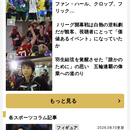
ファン・ハール、クロップ、フ
リック...
4
Ｊリーグ開幕戦は白熱の逆転劇
だが観客、視聴者にとって「価
値あるイベント」になっていた
か
5
羽生結弦を覚醒させた「誰かの
ために」の思い 五輪連覇の偉
業への道のり
もっと見る
各スポーツコラム記事
フィギュア
2026.08.10更新