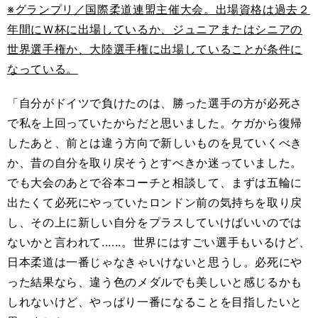
※グランプリ／国際柔道連盟主催大会。出場資格は過去２
年間にＷ杯に出場しているか、ジュニアまたはシニアの
世界選手権か、大陸選手権に出場していることが条件に
なっている。
「自分がドイツで負けたのは、勝った選手の方が必死さ
で私を上回っていたからだと思いました。ケガから復帰
したあと、前とは違う方向で新しいものを見ていくべき
か、昔の自分を取り戻そうとすべきか迷っていました。
でも大会のあとで谷本コーチと相談して、まずは五輪に
出たくて必死にやっていたロンドン前の気持ちを取り戻
し、その上に新しい自分をプラスしていけばいいのでは
ないかと言われて......。世界にはすごい選手もいるけど、
日本柔道は一番じゃなきゃいけないと思うし。必死にや
った結果なら、違う色のメダルでも美しいと感じるかも
しれないけど、やっぱり一番になることを目指したいと