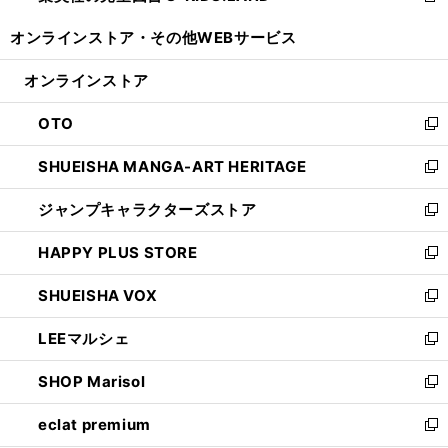
開
ウ
ウ
し
オンラインストア・
その他WEBサービス
く
で
ィ
い
開
ン
ウ
オンラインストア
く
ド
ィ
ウ
ン
OTO
で
ド
新
開
ウ
し
SHUEISHA MANGA-ART HERITAGE
く
で
い
新
開
ウ
し
ジャンプキャラクターズストア
く
ィ
い
新
ン
ウ
し
HAPPY PLUS STORE
ド
ィ
い
新
ウ
ン
ウ
し
SHUEISHA VOX
で
ド
ィ
い
新
開
ウ
ン
ウ
し
LEEマルシェ
く
で
ド
ィ
い
新
開
ウ
ン
ウ
し
SHOP Marisol
く
で
ド
ィ
い
新
開
ウ
ン
ウ
し
eclat premium
く
で
ド
ィ
い
新
開
ウ
ン