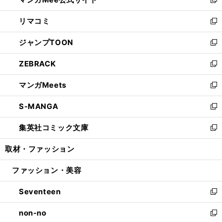
ド
ィ
い
新
ウ
ン
ウ
し
リマコミ
で
ド
ィ
い
新
開
ウ
ン
ウ
し
ジャンプTOON
く
で
ド
ィ
い
新
開
ウ
ン
ウ
し
ZEBRACK
く
で
ド
ィ
い
新
開
ウ
ン
ウ
し
マンガMeets
く
で
ド
ィ
い
新
開
ウ
ン
ウ
し
S-MANGA
く
で
ド
ィ
い
新
開
ウ
ン
ウ
し
集英社コミック文庫
く
で
ド
ィ
い
新
開
ウ
ン
ウ
し
取材・ファッション
く
で
ド
ィ
い
開
ウ
ン
ウ
ファッション・美容
く
で
ド
ィ
開
ウ
ン
Seventeen
く
で
ド
新
開
ウ
し
non-no
く
で
い
新