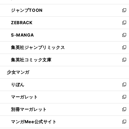
開
ウ
ン
ウ
し
ジャンプTOON
く
で
ド
ィ
い
新
開
ウ
ン
ウ
し
ZEBRACK
く
で
ド
ィ
い
新
開
ウ
ン
ウ
し
S-MANGA
く
で
ド
ィ
い
新
開
ウ
ン
ウ
し
集英社ジャンプリミックス
く
で
ド
ィ
い
新
開
ウ
ン
ウ
し
集英社コミック文庫
く
で
ド
ィ
い
新
開
ウ
ン
ウ
し
少女マンガ
く
で
ド
ィ
い
開
ウ
ン
ウ
りぼん
く
で
ド
ィ
新
開
ウ
ン
し
マーガレット
く
で
ド
い
新
開
ウ
ウ
し
別冊マーガレット
く
で
ィ
い
新
開
ン
ウ
し
マンガMee公式サイト
く
ド
ィ
い
新
ウ
ン
ウ
し