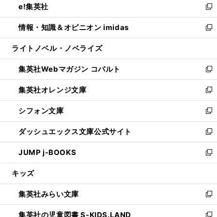
e!集英社
く
で
ド
ィ
い
新
開
ウ
ン
ウ
し
情報・知識＆オピニオン imidas
く
で
ド
ィ
い
新
開
ウ
ン
ウ
し
ライトノベル・ノベライズ
く
で
ド
ィ
い
開
ウ
ン
ウ
集英社Webマガジン コバルト
く
で
ド
ィ
新
開
ウ
ン
し
集英社オレンジ文庫
く
で
ド
い
新
開
ウ
ウ
し
シフォン文庫
く
で
ィ
い
新
開
ン
ウ
し
ダッシュエックス文庫公式サイト
く
ド
ィ
い
新
ウ
ン
ウ
し
JUMP j-BOOKS
で
ド
ィ
い
新
開
ウ
ン
ウ
し
キッズ
く
で
ド
ィ
い
開
ウ
ン
ウ
集英社みらい文庫
く
で
ド
ィ
新
開
ウ
ン
し
集英社の児童図書 S-KIDS.LAND
く
で
ド
い
新