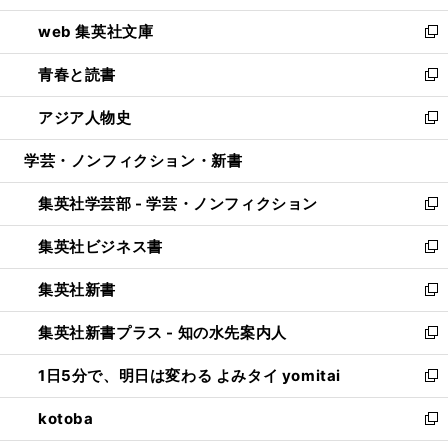
ン
ウ
し
web 集英社文庫
ド
ィ
い
新
ウ
ン
ウ
し
青春と読書
で
ド
ィ
い
新
開
ウ
ン
ウ
し
アジア人物史
く
で
ド
ィ
い
新
開
ウ
ン
ウ
し
学芸・ノンフィクション・新書
く
で
ド
ィ
い
開
ウ
ン
ウ
集英社学芸部 - 学芸・ノンフィクション
く
で
ド
ィ
新
開
ウ
ン
し
集英社ビジネス書
く
で
ド
い
新
開
ウ
ウ
し
集英社新書
く
で
ィ
い
新
開
ン
ウ
し
集英社新書プラス - 知の水先案内人
く
ド
ィ
い
新
ウ
ン
ウ
し
1日5分で、明日は変わる よみタイ yomitai
で
ド
ィ
い
新
開
ウ
ン
ウ
し
kotoba
く
で
ド
ィ
い
新
開
ウ
ン
ウ
し