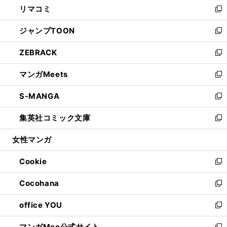
リマコミ
で
ド
ィ
い
新
開
ウ
ン
ウ
し
ジャンプTOON
く
で
ド
ィ
い
新
開
ウ
ン
ウ
し
ZEBRACK
く
で
ド
ィ
い
新
開
ウ
ン
ウ
し
マンガMeets
く
で
ド
ィ
い
新
開
ウ
ン
ウ
し
S-MANGA
く
で
ド
ィ
い
新
開
ウ
ン
ウ
し
集英社コミック文庫
く
で
ド
ィ
い
新
開
ウ
ン
ウ
し
女性マンガ
く
で
ド
ィ
い
開
ウ
ン
ウ
Cookie
く
で
ド
ィ
新
開
ウ
ン
し
Cocohana
く
で
ド
い
新
開
ウ
ウ
し
office YOU
く
で
ィ
い
新
開
ン
ウ
し
マンガMee公式サイト
く