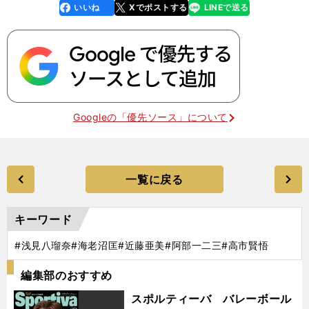
いいね
Xでポストする
LINEで送る
line
faceboo
x
k
Googleの「優先ソース」について
一覧に戻る
キーワード
#浅見八瑠奈
#海老沼匡
#近藤亜美
#阿部一二三
#高市賢悟
編集部のおすすめ
スポルティーバ バレーボール