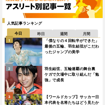
人気記事ランキング
今日
昨日
週間
月間
「僕なりの４回転半ができた」
1
最後の五輪、羽生結弦がこだわ
ったジャンプの美学
羽生結弦、五輪連覇の舞台裏
2
ケガで欠場中に取り組んだ「勉
強」で成長
【ワールドカップ】サッカー日
3
本代表を名将たちはどう見たか