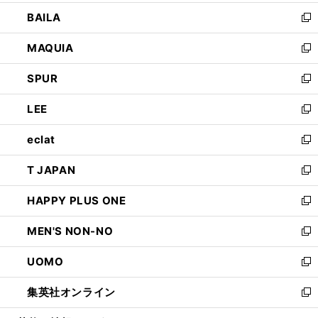
開
ウ
し
BAILA
く
ィ
い
新
ン
ウ
し
MAQUIA
ド
ィ
い
新
ウ
ン
ウ
し
SPUR
で
ド
ィ
い
新
開
ウ
ン
ウ
し
LEE
く
で
ド
ィ
い
新
開
ウ
ン
ウ
し
eclat
く
で
ド
ィ
い
新
開
ウ
ン
ウ
し
T JAPAN
く
で
ド
ィ
い
新
開
ウ
ン
ウ
し
HAPPY PLUS ONE
く
で
ド
ィ
い
新
開
ウ
ン
ウ
し
MEN'S NON-NO
く
で
ド
ィ
い
新
開
ウ
ン
ウ
し
UOMO
く
で
ド
ィ
い
新
開
ウ
ン
ウ
し
集英社オンライン
く
で
ド
ィ
い
新
開
ウ
ン
ウ
し