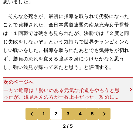
思いました」
そんな必死さが、最初に指導を取られて劣勢になった
ことで発揮された。全日本柔道連盟の南条充寿女子監督
は「１回戦では硬さも見られたが、決勝では『２度と同
じ失敗をしないぞ』という気持ちで世界チャンピオンら
しい戦いをした。指導を取られたあとでも気持ちが切れ
ず、勝負の流れを変える強さを身につけたかなと思う
し、強い浅見が帰って来たと思う」と評価する。
次のページへ
一方の近藤は「勢いのある元気な柔道をやろうと思
ったが、浅見さんの方が一枚上手だった。攻めに行
ったが、組み手は浅見さんの方が上で思うような柔
道が出来ずに有効を取られてしまった」と悔し涙を
次
1
2
3
4
5
のページへ
のページへ
流した。「ヨ
前
2 / 5