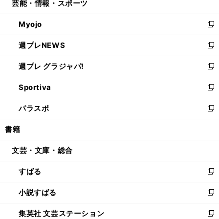
芸能・情報・スポーツ
く
で
ド
ィ
い
開
ウ
ン
ウ
Myojo
く
で
ド
ィ
新
開
ウ
ン
し
週プレNEWS
く
で
ド
い
新
開
ウ
ウ
し
週プレ グラジャパ!
く
で
ィ
い
新
開
ン
ウ
し
Sportiva
く
ド
ィ
い
新
ウ
ン
ウ
し
パラスポ
で
ド
ィ
い
新
開
ウ
ン
ウ
し
書籍
く
で
ド
ィ
い
開
ウ
ン
ウ
文芸・文庫・総合
く
で
ド
ィ
開
ウ
ン
すばる
く
で
ド
新
開
ウ
し
小説すばる
く
で
い
新
開
ウ
し
集英社 文芸ステーション
く
ィ
い
新