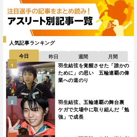
人気記事ランキング
今日
昨日
週間
月間
羽生結弦を覚醒させた「誰かの
1
ために」の思い 五輪連覇の偉
業への道のり
羽生結弦、五輪連覇の舞台裏
2
ケガで欠場中に取り組んだ「勉
強」で成長