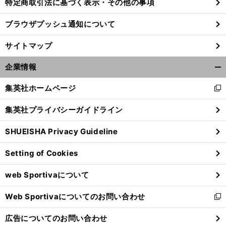
特定商取引法に基づく表示・その他の事項
ブラウザプッシュ通知について
サイトマップ
企業情報
開
く/
集英社ホームページ
新
閉
し
じ
集英社プライバシーガイドライン
い
る
ウ
SHUEISHA Privacy Guideline
ィ
ン
Setting of Cookies
ド
ウ
web Sportivaについて
で
開
Web Sportivaについてのお問い合わせ
く
新
し
広告についてのお問い合わせ
い