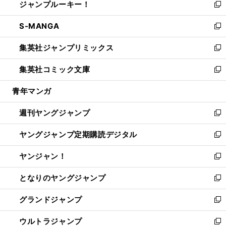
ジャンプルーキー！
く
で
ド
ィ
い
新
開
ウ
ン
ウ
し
S-MANGA
く
で
ド
ィ
い
新
開
ウ
ン
ウ
し
集英社ジャンプリミックス
く
で
ド
ィ
い
新
開
ウ
ン
ウ
し
集英社コミック文庫
く
で
ド
ィ
い
新
開
ウ
ン
ウ
し
青年マンガ
く
で
ド
ィ
い
開
ウ
ン
ウ
週刊ヤングジャンプ
く
で
ド
ィ
新
開
ウ
ン
し
ヤングジャンプ定期購読デジタル
く
で
ド
い
新
開
ウ
ウ
し
ヤンジャン！
く
で
ィ
い
新
開
ン
ウ
し
となりのヤングジャンプ
く
ド
ィ
い
新
ウ
ン
ウ
し
グランドジャンプ
で
ド
ィ
い
新
開
ウ
ン
ウ
し
ウルトラジャンプ
く
で
ド
ィ
い
新