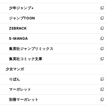
開
ウ
ン
ウ
し
少年ジャンプ+
く
で
ド
ィ
い
新
開
ウ
ン
ウ
し
ジャンプTOON
く
で
ド
ィ
い
新
開
ウ
ン
ウ
し
ZEBRACK
く
で
ド
ィ
い
新
開
ウ
ン
ウ
し
S-MANGA
く
で
ド
ィ
い
新
開
ウ
ン
ウ
し
集英社ジャンプリミックス
く
で
ド
ィ
い
新
開
ウ
ン
ウ
し
集英社コミック文庫
く
で
ド
ィ
い
新
開
ウ
ン
ウ
し
少女マンガ
く
で
ド
ィ
い
開
ウ
ン
ウ
りぼん
く
で
ド
ィ
新
開
ウ
ン
し
マーガレット
く
で
ド
い
新
開
ウ
ウ
し
別冊マーガレット
く
で
ィ
い
新
開
ン
ウ
し