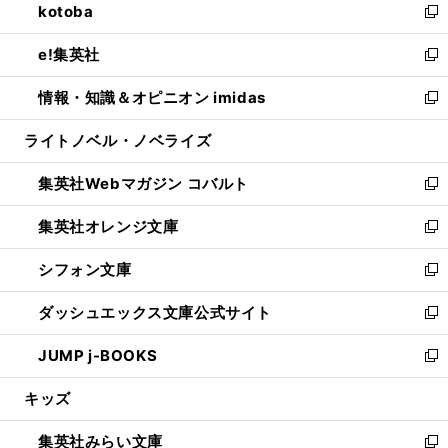
kotoba
く
で
ド
ィ
い
新
開
ウ
ン
ウ
し
e!集英社
く
で
ド
ィ
い
新
開
ウ
ン
ウ
し
情報・知識＆オピニオン imidas
く
で
ド
ィ
い
新
開
ウ
ン
ウ
し
ライトノベル・ノベライズ
く
で
ド
ィ
い
開
ウ
ン
ウ
集英社Webマガジン コバルト
く
で
ド
ィ
新
開
ウ
ン
し
集英社オレンジ文庫
く
で
ド
い
新
開
ウ
ウ
し
シフォン文庫
く
で
ィ
い
新
開
ン
ウ
し
ダッシュエックス文庫公式サイト
く
ド
ィ
い
新
ウ
ン
ウ
し
JUMP j-BOOKS
で
ド
ィ
い
新
開
ウ
ン
ウ
し
キッズ
く
で
ド
ィ
い
開
ウ
ン
ウ
集英社みらい文庫
く
で
ド
ィ
新