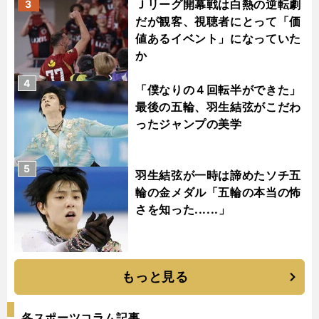
Ｊリーグ開幕戦は白熱の逆転劇
3
だが観客、視聴者にとって「価
値あるイベント」になっていた
か
4
「僕なりの４回転半ができた」
最後の五輪、羽生結弦がこだわ
ったジャンプの美学
5
羽生結弦が一時は諦めたソチ五
輪の金メダル「五輪の本当の怖
さを知った......」
もっと見る
各スポーツコラム記事