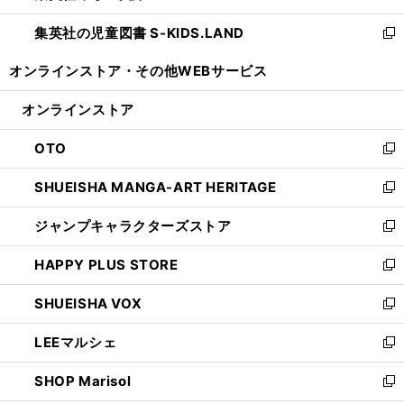
開
ウ
ン
し
集英社の児童図書 S-KIDS.LAND
く
で
ド
い
新
開
ウ
ウ
し
オンラインストア・
その他WEBサービス
く
で
ィ
い
開
ン
ウ
オンラインストア
く
ド
ィ
ウ
ン
OTO
で
ド
新
開
ウ
し
SHUEISHA MANGA-ART HERITAGE
く
で
い
新
開
ウ
し
ジャンプキャラクターズストア
く
ィ
い
新
ン
ウ
し
HAPPY PLUS STORE
ド
ィ
い
新
ウ
ン
ウ
し
SHUEISHA VOX
で
ド
ィ
い
新
開
ウ
ン
ウ
し
LEEマルシェ
く
で
ド
ィ
い
新
開
ウ
ン
ウ
し
SHOP Marisol
く
で
ド
ィ
い
新
開
ウ
ン
ウ
し