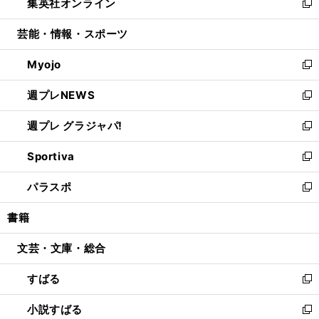
集英社オンライン
く
で
ド
ィ
い
新
開
ウ
ン
ウ
し
芸能・情報・スポーツ
く
で
ド
ィ
い
開
ウ
ン
ウ
Myojo
く
で
ド
ィ
新
開
ウ
ン
し
週プレNEWS
く
で
ド
い
新
開
ウ
ウ
し
週プレ グラジャパ!
く
で
ィ
い
新
開
ン
ウ
し
Sportiva
く
ド
ィ
い
新
ウ
ン
ウ
し
パラスポ
で
ド
ィ
い
新
開
ウ
ン
ウ
し
書籍
く
で
ド
ィ
い
開
ウ
ン
ウ
文芸・文庫・総合
く
で
ド
ィ
開
ウ
ン
すばる
く
で
ド
新
開
ウ
し
小説すばる
く
で
い
新