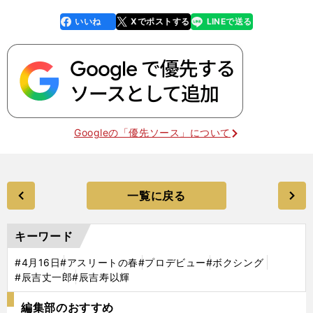
いいね
Xでポストする
LINEで送る
line
faceboo
x
k
Googleの「優先ソース」について
一覧に戻る
キーワード
#4月16日
#アスリートの春
#プロデビュー
#ボクシング
#辰吉丈一郎
#辰吉寿以輝
編集部のおすすめ