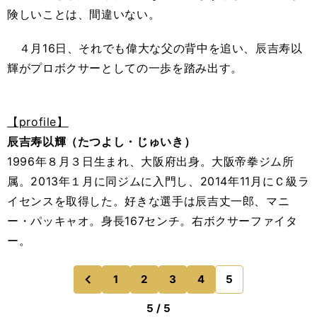
険しいことは、間違いない。
４月16日、それでも偉大な父の背中を追い、辰吉寿以
輝がプロボクサーとしての一歩を踏み出す。
【profile】
辰吉寿以輝（たつよし・じゅいき）
1996年８月３日生まれ、大阪府出身。大阪帝拳ジム所
属。2013年１月に同ジムに入門し、2014年11月にＣ級ラ
イセンスを取得した。好きな選手は辰吉丈一郎、マニ
ー・パッキャオ。身長167センチ。右ボクサーファイタ
ー。
1
2
3
4
5
のページへ
前
5 / 5