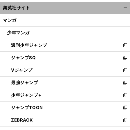
ウ
集英社サイト
ィ
開
ン
く/
長
。
マンガ
ド
いトンネルを抜けたベテランたち
柔道ニッポンへ復活の兆し
閉
ウ
じ
少年マンガ
で
る
開
週刊少年ジャンプ
く
新
し
ジャンプSQ
い
新
ウ
し
Vジャンプ
ィ
い
新
ン
ウ
し
最強ジャンプ
ド
ィ
い
新
ウ
ン
ウ
し
少年ジャンプ+
で
ド
ィ
い
新
開
ウ
ン
ウ
し
ジャンプTOON
く
で
ド
ィ
い
新
開
ウ
ン
ウ
し
ZEBRACK
く
で
ド
ィ
い
新
開
ウ
ン
ウ
し