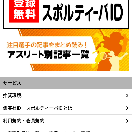
サービス
開
く/
推奨環境
閉
じ
集英社ID・スポルティーバIDとは
る
利用規約・会員規約