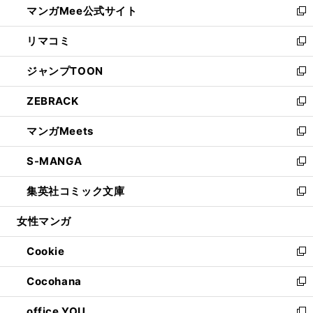
マンガMee公式サイト
く
ド
ィ
い
新
ウ
ン
ウ
し
リマコミ
で
ド
ィ
い
新
開
ウ
ン
ウ
し
ジャンプTOON
く
で
ド
ィ
い
新
開
ウ
ン
ウ
し
ZEBRACK
く
で
ド
ィ
い
新
開
ウ
ン
ウ
し
マンガMeets
く
で
ド
ィ
い
新
開
ウ
ン
ウ
し
S-MANGA
く
で
ド
ィ
い
新
開
ウ
ン
ウ
し
集英社コミック文庫
く
で
ド
ィ
い
新
開
ウ
ン
ウ
し
女性マンガ
く
で
ド
ィ
い
開
ウ
ン
ウ
Cookie
く
で
ド
ィ
新
開
ウ
ン
し
Cocohana
く
で
ド
い
新
開
ウ
ウ
し
office YOU
く
で
ィ