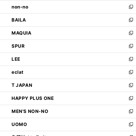
開
ウ
し
non-no
く
で
い
新
開
ウ
し
BAILA
く
ィ
い
新
ン
ウ
し
MAQUIA
ド
ィ
い
新
ウ
ン
ウ
し
SPUR
で
ド
ィ
い
新
開
ウ
ン
ウ
し
LEE
く
で
ド
ィ
い
新
開
ウ
ン
ウ
し
eclat
く
で
ド
ィ
い
新
開
ウ
ン
ウ
し
T JAPAN
く
で
ド
ィ
い
新
開
ウ
ン
ウ
し
HAPPY PLUS ONE
く
で
ド
ィ
い
新
開
ウ
ン
ウ
し
MEN'S NON-NO
く
で
ド
ィ
い
新
開
ウ
ン
ウ
し
UOMO
く
で
ド
ィ
い
新
開
ウ
ン
ウ
し