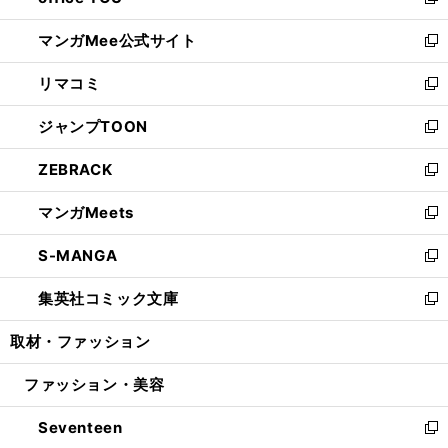
い
新
開
ン
ウ
し
マンガMee公式サイト
く
ド
ィ
い
新
ウ
ン
ウ
し
リマコミ
で
ド
ィ
い
新
開
ウ
ン
ウ
し
ジャンプTOON
く
で
ド
ィ
い
新
開
ウ
ン
ウ
し
ZEBRACK
く
で
ド
ィ
い
新
開
ウ
ン
ウ
し
マンガMeets
く
で
ド
ィ
い
新
開
ウ
ン
ウ
し
S-MANGA
く
で
ド
ィ
い
新
開
ウ
ン
ウ
し
集英社コミック文庫
く
で
ド
ィ
い
新
開
ウ
ン
ウ
し
取材・ファッション
く
で
ド
ィ
い
開
ウ
ン
ウ
ファッション・美容
く
で
ド
ィ
開
ウ
ン
Seventeen
く
で
ド
新