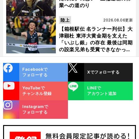
業への道のり
陸上
2026.08.06更新
【箱根駅伝 名ランナー列伝】大
津顕杜 東洋大黄金期を支えた
「いぶし銀」の存在 最後は同期
の設楽兄弟も受賞できなかった
金栗杯に輝く
cebo
X
Facebookで
Xでフォローする
ok
フォローする
uTube
LINE
YouTubeで
LINEで
チャンネル登録
アカウント追加
stagra
Instagramで
m
フォローする