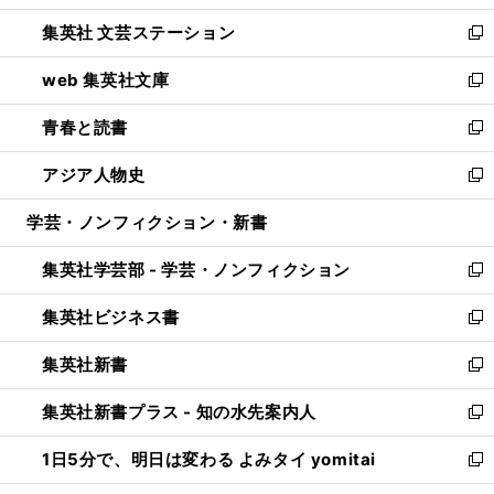
開
ウ
し
集英社 文芸ステーション
く
ィ
い
新
ン
ウ
し
web 集英社文庫
ド
ィ
い
新
ウ
ン
ウ
し
青春と読書
で
ド
ィ
い
新
開
ウ
ン
ウ
し
アジア人物史
く
で
ド
ィ
い
新
開
ウ
ン
ウ
し
学芸・ノンフィクション・新書
く
で
ド
ィ
い
開
ウ
ン
ウ
集英社学芸部 - 学芸・ノンフィクション
く
で
ド
ィ
新
開
ウ
ン
し
集英社ビジネス書
く
で
ド
い
新
開
ウ
ウ
し
集英社新書
く
で
ィ
い
新
開
ン
ウ
し
集英社新書プラス - 知の水先案内人
く
ド
ィ
い
新
ウ
ン
ウ
し
1日5分で、明日は変わる よみタイ yomitai
で
ド
ィ
い
新
開
ウ
ン
ウ
し