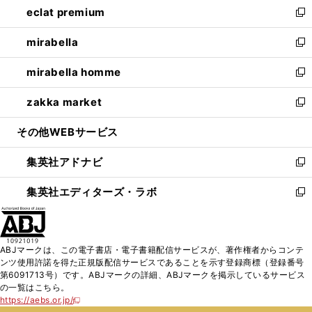
eclat premium
く
で
ド
ィ
い
新
開
ウ
ン
ウ
し
mirabella
く
で
ド
ィ
い
新
開
ウ
ン
ウ
し
mirabella homme
く
で
ド
ィ
い
新
開
ウ
ン
ウ
し
zakka market
く
で
ド
ィ
い
新
開
ウ
ン
ウ
し
その他WEBサービス
く
で
ド
ィ
い
開
ウ
ン
ウ
集英社アドナビ
く
で
ド
ィ
新
開
ウ
ン
し
集英社エディターズ・ラボ
く
で
ド
い
新
開
ウ
ウ
し
く
で
ィ
い
開
ン
ウ
ABJマークは、この電子書店・電子書籍配信サービスが、著作権者からコンテ
く
ド
ィ
ンツ使用許諾を得た正規版配信サービスであることを示す登録商標（登録番号
ウ
ン
第6091713号）です。ABJマークの詳細、ABJマークを掲示しているサービス
で
ド
の一覧はこちら。
開
ウ
https://aebs.or.jp/
新
く
で