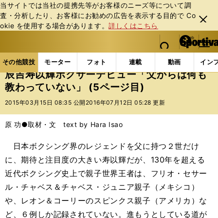
当サイトでは当社の提携先等がお客様のニーズ等について調
査・分析したり、お客様にお勧めの広告を表⽰する⽬的で Co
閉じ
okie を使⽤する場合があります。
詳しくはこちら
る
マイペ
web Sportiva (webスポルティーバ)
検索
メニュ
we
ー
その他競技の記事一覧
格闘技
ボクシング
辰吉
b
ジ
その他競技
モーター
フォト
連載
動画
イン
ス
辰吉寿以輝ボクサーデビュー「父からは何も
ポ
教わっていない」 (5ページ目)
ル
テ
2015年03月15日 08:35 公開
2016年07月12日 05:28 更新
ィ
ー
原 功●取材・文 text by Hara Isao
バ
日本ボクシング界のレジェンドを父に持つ２世だけ
に、期待と注目度の大きい寿以輝だが、130年を超える
近代ボクシング史上で親子世界王者は、フリオ・セサー
ル・チャベス＆チャベス・ジュニア親子（メキシコ）
や、レオン＆コーリーのスピンクス親子（アメリカ）な
ど、６例しか記録されていない。進もうとしている道が