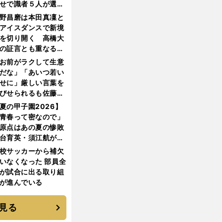
せで識者５人が選ん
優勝校はここだ！
野昌磨は本田真凜と
アイスダンスで新境
を切り開く 高橋大
の証言とも重なる課
と楽しさ
お前がラクして生意
だな」「あいつ若い
せに」厳しい言葉を
びせられるも佐藤慎
郎が貫いた誇りとフ
夏の甲子園2026】
ンへの思い
青春って密なので」
原点はあの夏の惨敗
台育英・須江航が明
す"日本一1000日計
校サッカーから補欠
"のすべて
いなくなった 部員全
が試合に出る取り組
が進んでいる
見る