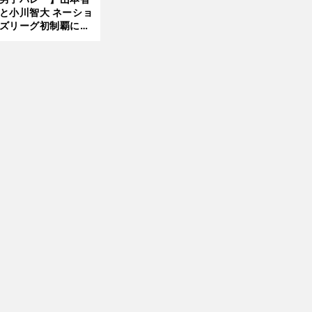
と小川智大 ネーショ
ズリーグ初制覇に欠
せない「ボール落と
ない」技術
前
へ