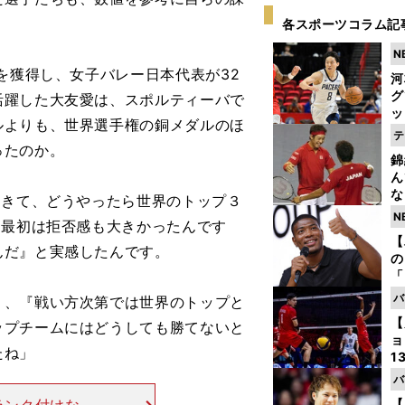
各スポーツコラム記
N
を獲得し、女子バレー日本代表が32
河
グ
活躍した大友愛は、スポルティーバで
ッ
ルよりも、世界選手権の銅メダルのほ
り
テ
糧
ったのか。
錦
は
ん
な
てきて、どうやったら世界のトップ３
情
N
。最初は拒否感も大きかったんです
迷
【
んだ』と実感したんです。
の
「
ト
バ
、『戦い方次第では世界のトップと
と
【
ップチームにはどうしても勝てないと
ョ
たね」
1
ら
バ
の
【