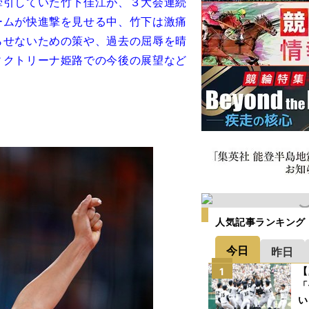
引していた竹下佳江が、３大会連続
ームが快進撃を見せる中、竹下は激痛
らせないための策や、過去の屈辱を晴
ィクトリーナ姫路での今後の展望など
人気記事ランキング
今日
昨日
【
1
「
い