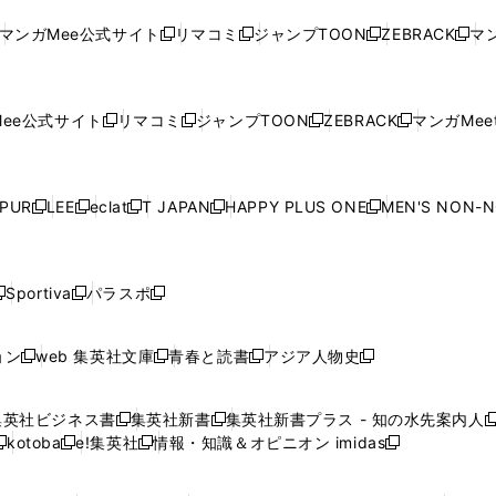
ド
ド
ン
ド
ド
ド
い
ウ
い
ウ
い
ウ
い
ウ
ウ
ド
ウ
ウ
ウ
マンガMee公式サイト
リマコミ
ジャンプTOON
ZEBRACK
マン
新
新
新
新
ウ
ィ
ウ
ィ
ウ
ィ
ウ
で
で
ウ
で
で
で
し
し
し
し
し
ィ
ン
ィ
ン
ィ
ン
ィ
開
開
で
開
開
開
い
い
い
い
い
ン
ド
ン
ド
ン
ド
ン
く
く
開
く
く
く
ウ
ウ
ウ
ウ
ウ
ド
ウ
ド
ウ
ド
ウ
ド
ee公式サイト
リマコミ
ジャンプTOON
ZEBRACK
マンガMeet
く
新
新
新
新
ィ
ィ
ィ
ィ
ィ
ウ
で
ウ
で
ウ
で
ウ
し
し
し
し
ン
ン
ン
ン
ン
で
開
で
開
で
開
で
い
い
い
い
ド
ド
ド
ド
ド
開
く
開
く
開
く
開
ウ
ウ
ウ
ウ
ウ
ウ
ウ
ウ
ウ
PUR
LEE
eclat
T JAPAN
HAPPY PLUS ONE
MEN'S NON-
く
く
く
く
新
新
新
新
新
ィ
ィ
ィ
ィ
で
で
で
で
で
し
し
し
し
し
ン
ン
ン
ン
開
開
開
開
開
い
い
い
い
い
ド
ド
ド
ド
く
く
く
く
く
ウ
ウ
ウ
ウ
ウ
ウ
ウ
ウ
ウ
Sportiva
パラスポ
新
新
ィ
ィ
ィ
ィ
ィ
で
で
で
で
し
し
し
ン
ン
ン
ン
ン
開
開
開
開
い
い
い
ド
ド
ド
ド
ド
ョン
web 集英社文庫
青春と読書
アジア人物史
く
く
く
く
新
新
新
新
ウ
ウ
ウ
ウ
ウ
ウ
ウ
ウ
し
し
し
し
ィ
ィ
ィ
で
で
で
で
で
い
い
い
い
ン
ン
ン
集英社ビジネス書
集英社新書
集英社新書プラス - 知の水先案内人
開
開
開
開
開
新
新
新
ウ
ウ
ウ
ウ
ド
ド
ド
kotoba
e!集英社
情報・知識＆オピニオン imidas
く
く
く
く
く
新
し
新
し
新
ィ
ィ
ィ
ィ
ウ
ウ
ウ
し
し
い
し
い
し
ン
ン
ン
ン
で
で
で
い
い
ウ
い
ウ
い