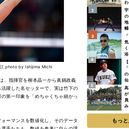
わ
だ
宇
2
の
地
輔
題
「
3
気
く
浴
4
太
【
ァ
by Ishijima Michi
「
の
表は、指揮官を柳本晶一から眞鍋政義
仙
5
か
も活躍した名セッターで、実は竹下の
高
画
が
際の第一印象を「めちゃくちゃ細かっ
員
み
ォーマンスを数値化し、そのデータ
もっと
た選手たちも、数値を参考に自らの課