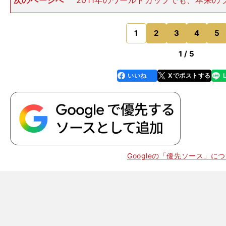
次のページへ
2011年のワールドカップでも、本来の
３位でロンドン五輪の出場権を獲得できたはずだったが
より勝ち点が優先されて４位。翌年の世界最終予選に
た。 チームが力をつけ
1
2
3
4
5
のページへ
1 / 5
いいね
Xでポストする
line
faceboo
x
k
、
。
Googleの「優先ソース」に