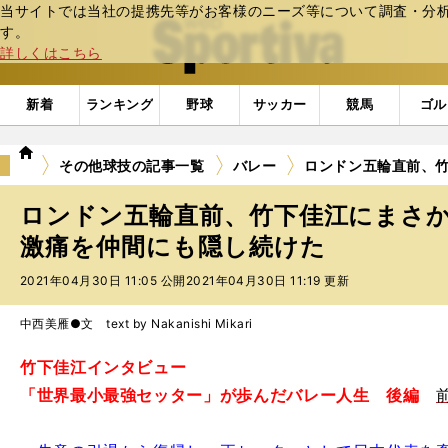
当サイトでは当社の提携先等がお客様のニーズ等について調査・分析し
web Sportiva (webスポルティーバ)
す。
詳しくはこちら
新着
ランキング
野球
サッカー
競馬
ゴル
we
その他球技の記事一覧
バレー
ロンドン五輪直前、
b
ス
ロンドン五輪直前、竹下佳江にまさ
ポ
ル
激痛を仲間にも隠し続けた
テ
2021年04月30日 11:05 公開
2021年04月30日 11:19 更新
ィ
ー
バ
中西美雁●文 text by Nakanishi Mikari
竹下佳江インタビュー
「世界最小最強セッター」が歩んだバレー人生 後編