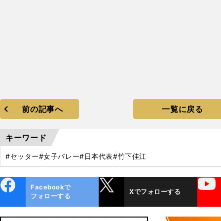
前の記事へ
一覧に戻る
キーワード
#セッター
#女子バレー
#日本代表
#竹下佳江
ebo
X
YouTube
Facebookで
Xでフォローする
ok
フォローする