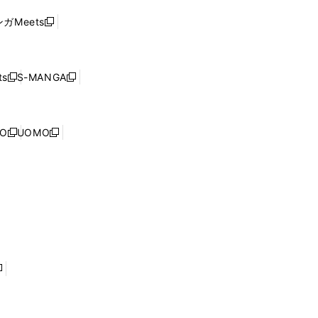
ド
ウ
い
ウ
ガMeets
新
ィ
ウ
で
し
ン
ィ
開
い
ド
ン
く
ウ
ウ
ド
s
S-MANGA
新
新
ィ
で
ウ
し
し
ン
開
で
い
い
ド
く
開
ウ
ウ
ウ
NO
UOMO
く
新
新
ィ
ィ
で
し
し
ン
ン
開
い
い
ド
ド
く
ウ
ウ
ウ
ウ
ィ
ィ
で
で
ン
ン
開
開
ド
ド
く
く
ウ
ウ
で
で
開
開
く
く
し
い
ウ