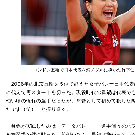
ロンドン五輪で日本代表を銅メダルに導いた竹下佳江 photo 
2008年の北京五輪を５位で終えた女子バレー日本代
に代えて再スタートを切った。現役時代の眞鍋は代表で
幼い頃の憧れの選手だったが、監督として初めて接した
たです（笑）」と振り返る。
眞鍋が実践したのは「データバレー」。選手個々のパフ
を練習場の壁に貼った。前例がなく、最初は嫌がってい