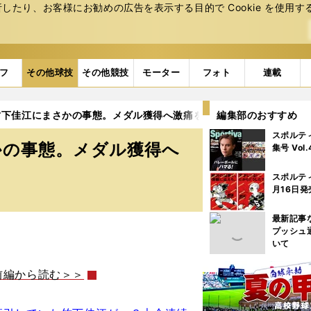
たり、お客様にお勧めの広告を表⽰する⽬的で Cookie を使⽤す
フ
その他球技
その他競技
モーター
フォト
連載
竹下佳江にまさかの事態。メダル獲得へ激痛を仲間にも隠し続けた
編集部のおすすめ
スポルテ
かの事態。メダル獲得へ
集号 Vol
スポルテ
月16日発
最新記事
プッシュ
いて
前編から読む＞＞