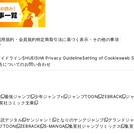
利用規約・会員規約
特定商取引法に基づく表示・その他の事項
プ
ガイドライン
SHUEISHA Privacy Guideline
Setting of Cookies
web 
告についてのお問い合わせ
プ
最強ジャンプ
少年ジャンプ+
ジャンプTOON
ZEBRACK
ジ
新
新
新
新
新
英社コミック文庫
し
新
し
し
し
し
い
い
し
い
い
い
ウ
ウ
い
ウ
ウ
ウ
購読デジタル
ヤンジャン！
となりのヤングジャンプ
グランドジ
新
新
新
ィ
ィ
ウ
ィ
ィ
ィ
プTOON
ZEBRACK
S-MANGA
集英社ジャンプリミックス
集英
新
し
新
し
新
し
新
ン
ン
ィ
ン
ン
ン
し
い
し
い
し
い
し