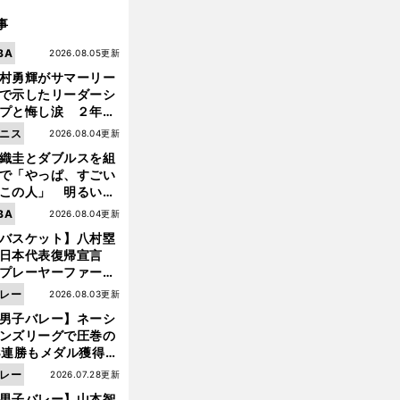
事
BA
2026.08.05更新
村勇輝がサマーリー
で示したリーダーシ
プと悔し涙 ２年ぶ
の日本代表の舞台を
ニス
2026.08.04更新
に３年目のNBA挑戦
織圭とダブルスを組
続く
で「やっぱ、すごい
この人」 明るい表
と言葉で内山靖崇の
BA
2026.08.04更新
いを払ってくれた
バスケット】八村塁
日本代表復帰宣言
プレーヤーファース
」を説き続けた信念
レー
2026.08.03更新
日本協会の変化
男子バレー】ネーシ
ンズリーグで圧巻の
3連勝もメダル獲得な
ず 五輪を目指す日本
レー
2026.07.28更新
現在地
男子バレー】山本智