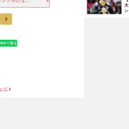
ランク付けなら
大
、この時は勝敗
ン
臨むことになっ
か
次
さ
LINEで送る
引退を決意した竹下佳江を救った中田久美からの電話
ついて