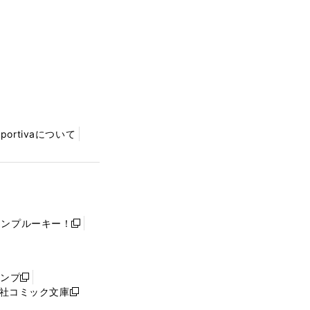
Sportivaについて
ャンプルーキー！
新
し
い
ウ
ャンプ
新
ィ
社コミック文庫
し
新
ン
い
し