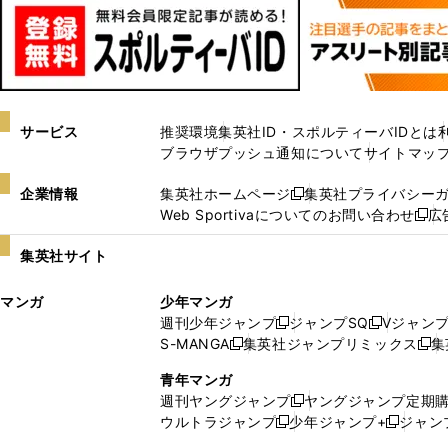
サービス
推奨環境
集英社ID・スポルティーバIDとは
ブラウザプッシュ通知について
サイトマッ
企業情報
集英社ホームページ
集英社プライバシー
新
Web Sportivaについてのお問い合わせ
広
し
新
い
し
集英社サイト
ウ
い
ィ
ウ
マンガ
少年マンガ
ン
ィ
週刊少年ジャンプ
ジャンプSQ
Vジャン
ド
ン
新
新
S-MANGA
集英社ジャンプリミックス
集
ウ
ド
新
し
し
新
で
ウ
し
い
い
し
青年マンガ
開
で
い
ウ
ウ
い
週刊ヤングジャンプ
ヤングジャンプ定期
新
く
開
ウ
ィ
ィ
ウ
ウルトラジャンプ
少年ジャンプ+
ジャン
新
し
新
く
ィ
ン
ン
ィ
し
い
し