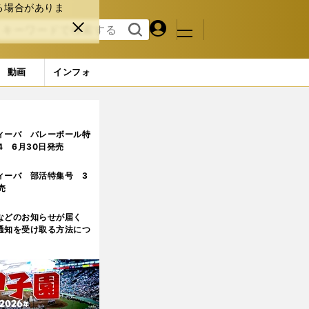
る場合がありま
マイペ
閉じ
検索
メニュ
ー
る
す
ジ
る
動画
インフォ
ィーバ バレーボール特
.4 6月30日発売
ィーバ 部活特集号 3
売
などのお知らせが届く
通知を受け取る方法につ