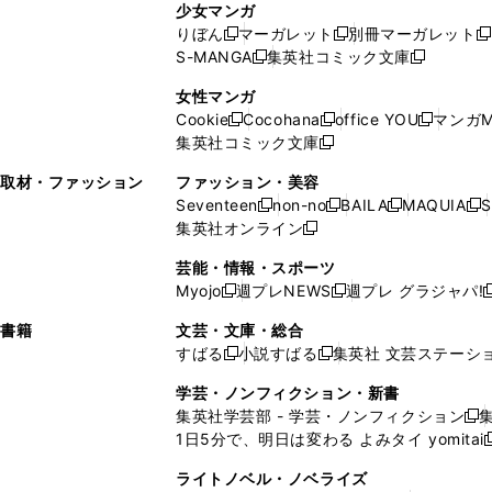
ン
ド
ド
ン
少女マンガ
い
ウ
い
ド
ウ
ウ
ド
りぼん
マーガレット
別冊マーガレット
新
新
新
ウ
ィ
ウ
ウ
で
で
ウ
S-MANGA
集英社コミック文庫
し
新
し
新
ィ
ン
ィ
で
開
開
で
い
し
い
し
ン
ド
ン
女性マンガ
開
く
く
開
ウ
い
ウ
い
ド
ウ
ド
Cookie
Cocohana
office YOU
マンガM
く
く
新
新
新
ィ
ウ
ィ
ウ
ウ
で
ウ
集英社コミック文庫
し
新
し
し
ン
ィ
ン
ィ
で
開
で
い
し
い
い
ド
ン
ド
ン
取材・ファッション
ファッション・美容
開
く
開
ウ
い
ウ
ウ
ウ
ド
ウ
ド
Seventeen
non-no
BAILA
MAQUIA
S
く
く
新
新
新
新
ィ
ウ
ィ
ィ
で
ウ
で
ウ
集英社オンライン
し
新
し
し
し
ン
ィ
ン
ン
開
で
開
で
い
し
い
い
い
ド
ン
ド
ド
芸能・情報・スポーツ
く
開
く
開
ウ
い
ウ
ウ
ウ
ウ
ド
ウ
ウ
Myojo
週プレNEWS
週プレ グラジャパ!
く
く
新
新
新
ィ
ウ
ィ
ィ
ィ
で
ウ
で
で
し
し
ン
ィ
ン
ン
ン
書籍
文芸・文庫・総合
開
で
開
開
い
い
ド
ン
ド
ド
ド
すばる
小説すばる
集英社 文芸ステーシ
く
開
く
く
新
新
ウ
ウ
ウ
ド
ウ
ウ
ウ
く
し
し
ィ
ィ
学芸・ノンフィクション・新書
で
ウ
で
で
で
い
い
ン
ン
集英社学芸部 - 学芸・ノンフィクション
開
で
開
開
開
新
ウ
ウ
ド
ド
1日5分で、明日は変わる よみタイ yomitai
く
開
く
く
く
し
新
ィ
ィ
ウ
ウ
く
い
ン
ン
ライトノベル・ノベライズ
で
で
ウ