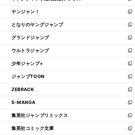
開
ウ
ウ
し
ヤンジャン！
く
で
ィ
い
新
開
ン
ウ
し
となりのヤングジャンプ
く
ド
ィ
い
新
ウ
ン
ウ
し
グランドジャンプ
で
ド
ィ
い
新
開
ウ
ン
ウ
し
ウルトラジャンプ
く
で
ド
ィ
い
新
開
ウ
ン
ウ
し
少年ジャンプ+
く
で
ド
ィ
い
新
開
ウ
ン
ウ
し
ジャンプTOON
く
で
ド
ィ
い
新
開
ウ
ン
ウ
し
ZEBRACK
く
で
ド
ィ
い
新
開
ウ
ン
ウ
し
S-MANGA
く
で
ド
ィ
い
新
開
ウ
ン
ウ
し
集英社ジャンプリミックス
く
で
ド
ィ
い
新
開
ウ
ン
ウ
し
集英社コミック文庫
く
で
ド
ィ
い
新
開
ウ