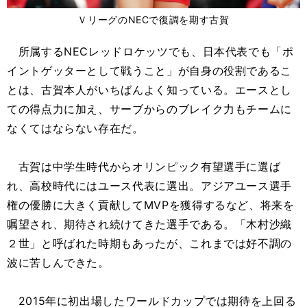
ＶリーグのNECで復調を期す古賀
所属するNECレッドロケッツでも、日本代表でも「ポ
イントゲッターとして戦うこと」が自身の役割であるこ
とは、古賀本人がいちばんよく知っている。エースとし
ての得点力に加え、サーブからのブレイク力もチームに
なくてはならない存在だ。
古賀は中学生時代からオリンピック有望選手に選ば
れ、高校時代にはユース代表に選出。アジアユース選手
権の優勝に大きく貢献してMVPを獲得するなど、将来を
嘱望され、期待され続けてきた選手である。「木村沙織
２世」と呼ばれた時期もあったが、これまでは好不調の
波に苦しんできた。
2015年に初出場したワールドカップでは期待を上回る