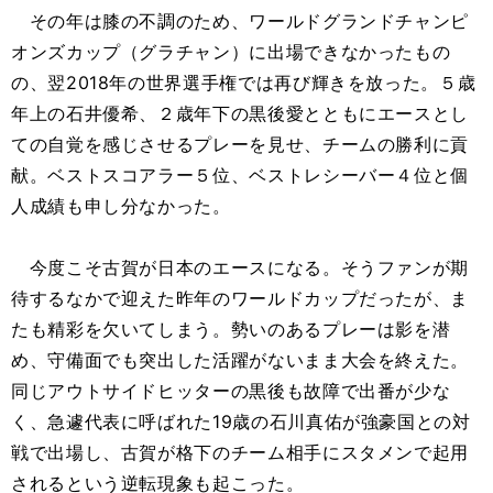
その年は膝の不調のため、ワールドグランドチャンピ
オンズカップ（グラチャン）に出場できなかったもの
の、翌2018年の世界選手権では再び輝きを放った。５歳
年上の石井優希、２歳年下の黒後愛とともにエースとし
ての自覚を感じさせるプレーを見せ、チームの勝利に貢
献。ベストスコアラー５位、ベストレシーバー４位と個
人成績も申し分なかった。
今度こそ古賀が日本のエースになる。そうファンが期
待するなかで迎えた昨年のワールドカップだったが、ま
たも精彩を欠いてしまう。勢いのあるプレーは影を潜
め、守備面でも突出した活躍がないまま大会を終えた。
同じアウトサイドヒッターの黒後も故障で出番が少な
く、急遽代表に呼ばれた19歳の石川真佑が強豪国との対
戦で出場し、古賀が格下のチーム相手にスタメンで起用
されるという逆転現象も起こった。