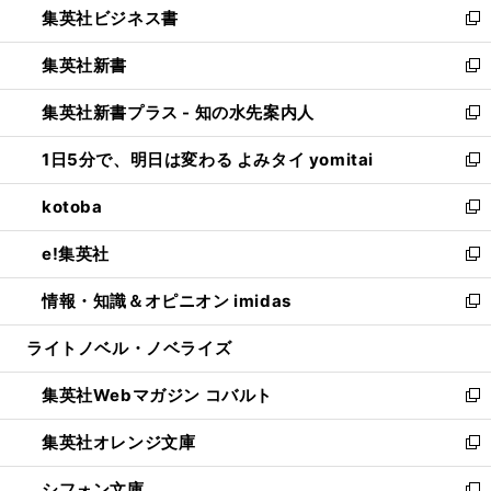
集英社ビジネス書
く
で
ド
い
新
開
ウ
ウ
し
集英社新書
く
で
ィ
い
新
開
ン
ウ
し
集英社新書プラス - 知の水先案内人
く
ド
ィ
い
新
ウ
ン
ウ
し
1日5分で、明日は変わる よみタイ yomitai
で
ド
ィ
い
新
開
ウ
ン
ウ
し
kotoba
く
で
ド
ィ
い
新
開
ウ
ン
ウ
し
e!集英社
く
で
ド
ィ
い
新
開
ウ
ン
ウ
し
情報・知識＆オピニオン imidas
く
で
ド
ィ
い
新
開
ウ
ン
ウ
し
ライトノベル・ノベライズ
く
で
ド
ィ
い
開
ウ
ン
ウ
集英社Webマガジン コバルト
く
で
ド
ィ
新
開
ウ
ン
し
集英社オレンジ文庫
く
で
ド
い
新
開
ウ
ウ
し
シフォン文庫
く
で