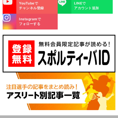
uTube
LINE
YouTubeで
LINEで
チャンネル登録
アカウント追加
stagra
Instagramで
m
フォローする
・
。
前
へ