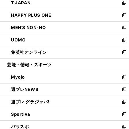
T JAPAN
く
で
ド
ィ
い
新
開
ウ
ン
ウ
し
HAPPY PLUS ONE
く
で
ド
ィ
い
新
開
ウ
ン
ウ
し
MEN'S NON-NO
く
で
ド
ィ
い
新
開
ウ
ン
ウ
し
UOMO
く
で
ド
ィ
い
新
開
ウ
ン
ウ
し
集英社オンライン
く
で
ド
ィ
い
新
開
ウ
ン
ウ
し
芸能・情報・スポーツ
く
で
ド
ィ
い
開
ウ
ン
ウ
Myojo
く
で
ド
ィ
新
開
ウ
ン
し
週プレNEWS
く
で
ド
い
新
開
ウ
ウ
し
週プレ グラジャパ!
く
で
ィ
い
新
開
ン
ウ
し
Sportiva
く
ド
ィ
い
新
ウ
ン
ウ
し
パラスポ
で
ド
ィ
い
新