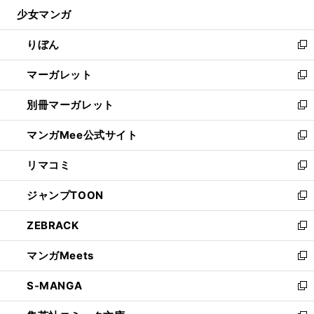
ン
ウ
し
少女マンガ
く
で
ド
ィ
い
開
ウ
ン
ウ
りぼん
く
で
ド
ィ
新
開
ウ
ン
し
マーガレット
く
で
ド
い
新
開
ウ
ウ
し
別冊マーガレット
く
で
ィ
い
新
開
ン
ウ
し
マンガMee公式サイト
く
ド
ィ
い
新
ウ
ン
ウ
し
リマコミ
で
ド
ィ
い
新
開
ウ
ン
ウ
し
ジャンプTOON
く
で
ド
ィ
い
新
開
ウ
ン
ウ
し
ZEBRACK
く
で
ド
ィ
い
新
開
ウ
ン
ウ
し
マンガMeets
く
で
ド
ィ
い
新
開
ウ
ン
ウ
し
S-MANGA
く
で
ド
ィ
い
新
開
ウ
ン
ウ
し