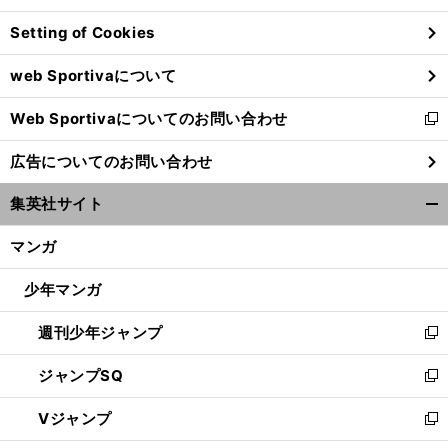
ン
Setting of Cookies
ド
ウ
web Sportivaについて
で
開
Web Sportivaについてのお問い合わせ
く
新
し
広告についてのお問い合わせ
い
ウ
集英社サイト
ィ
開
ン
く/
マンガ
ド
閉
ウ
じ
少年マンガ
で
る
開
週刊少年ジャンプ
く
新
し
ジャンプSQ
い
新
ウ
し
Vジャンプ
ィ
い
新
ン
ウ
し