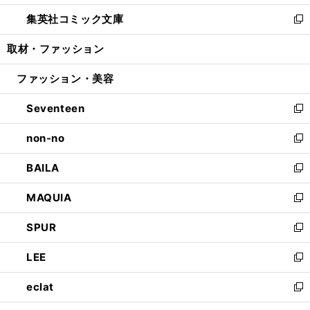
開
ウ
ン
ウ
し
集英社コミック文庫
く
で
ド
ィ
い
新
開
ウ
ン
ウ
し
取材・ファッション
く
で
ド
ィ
い
開
ウ
ン
ウ
ファッション・美容
く
で
ド
ィ
開
ウ
ン
Seventeen
く
で
ド
新
開
ウ
し
non-no
く
で
い
新
開
ウ
し
BAILA
く
ィ
い
新
ン
ウ
し
MAQUIA
ド
ィ
い
新
ウ
ン
ウ
し
SPUR
で
ド
ィ
い
新
開
ウ
ン
ウ
し
LEE
く
で
ド
ィ
い
新
開
ウ
ン
ウ
し
eclat
く
で
ド
ィ
い
新
開
ウ
ン
ウ
し