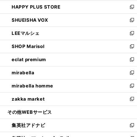
ン
ウ
し
HAPPY PLUS STORE
ド
ィ
い
新
ウ
ン
ウ
し
SHUEISHA VOX
で
ド
ィ
い
新
開
ウ
ン
ウ
し
LEEマルシェ
く
で
ド
ィ
い
新
開
ウ
ン
ウ
し
SHOP Marisol
く
で
ド
ィ
い
新
開
ウ
ン
ウ
し
eclat premium
く
で
ド
ィ
い
新
開
ウ
ン
ウ
し
mirabella
く
で
ド
ィ
い
新
開
ウ
ン
ウ
し
mirabella homme
く
で
ド
ィ
い
新
開
ウ
ン
ウ
し
zakka market
く
で
ド
ィ
い
新
開
ウ
ン
ウ
し
その他WEBサービス
く
で
ド
ィ
い
開
ウ
ン
ウ
集英社アドナビ
く
で
ド
ィ
新
開
ウ
ン
し