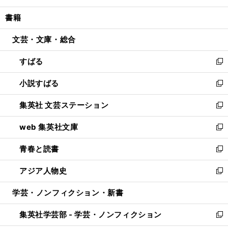
開
ウ
ン
ウ
し
書籍
く
で
ド
ィ
い
開
ウ
ン
ウ
文芸・文庫・総合
く
で
ド
ィ
開
ウ
ン
すばる
く
で
ド
新
開
ウ
し
小説すばる
く
で
い
新
開
ウ
し
集英社 文芸ステーション
く
ィ
い
新
ン
ウ
し
web 集英社文庫
ド
ィ
い
新
ウ
ン
ウ
し
青春と読書
で
ド
ィ
い
新
開
ウ
ン
ウ
し
アジア人物史
く
で
ド
ィ
い
新
開
ウ
ン
ウ
し
学芸・ノンフィクション・新書
く
で
ド
ィ
い
開
ウ
ン
ウ
集英社学芸部 - 学芸・ノンフィクション
く
で
ド
ィ
新
開
ウ
ン
し