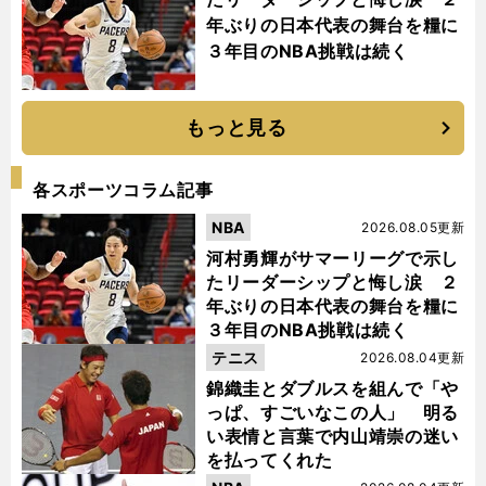
年ぶりの日本代表の舞台を糧に
３年目のNBA挑戦は続く
もっと見る
各スポーツコラム記事
NBA
2026.08.05更新
河村勇輝がサマーリーグで示し
たリーダーシップと悔し涙 ２
年ぶりの日本代表の舞台を糧に
３年目のNBA挑戦は続く
テニス
2026.08.04更新
錦織圭とダブルスを組んで「や
っぱ、すごいなこの人」 明る
い表情と言葉で内山靖崇の迷い
を払ってくれた