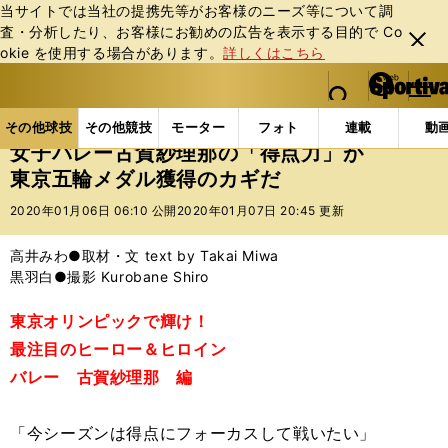
当サイトでは当社の提携先等がお客様のニーズ等について調
査・分析したり、お客様にお勧めの広告を表⽰する⽬的で Co
閉じ
okie を使⽤する場合があります。
詳しくはこちら
る
マイペ
web Sportiva (webスポルティーバ)
検索
メニュ
we
ー
その他球技の記事一覧
バレー
女子バレー古賀紗理
b
ジ
その他球技
その他競技
モーター
フォト
連載
動
ス
女子バレー古賀紗理那の「得点力」が
ポ
東京五輪メダル獲得のカギだ
ル
テ
2020年01月06日 06:10 公開
2020年01月07日 20:45 更新
ィ
ー
高井みわ●取材・文 text by Takai Miwa
バ
黒羽白●撮影 Kurobane Shiro
東京オリンピックで輝け！
最注目のヒーロー＆ヒロイン
バレー 古賀紗理那 編
「今シーズンは得点にフォーカスして戦いたい」