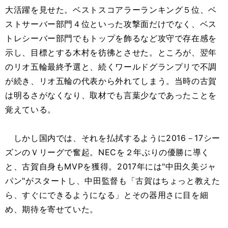
大活躍を見せた。ベストスコアラーランキング５位、ベ
ストサーバー部門４位といった攻撃面だけでなく、ベス
トレシーバー部門でもトップを飾るなど攻守で存在感を
示し、目標とする木村を彷彿とさせた。ところが、翌年
のリオ五輪最終予選と、続くワールドグランプリで不調
が続き、リオ五輪の代表から外れてしまう。当時の古賀
は明るさがなくなり、取材でも言葉少なであったことを
覚えている。
しかし国内では、それを払拭するように2016－17シー
ズンのＶリーグで奮起。NECを２年ぶりの優勝に導く
と、古賀自身もMVPを獲得。2017年には"中田久美ジャ
パン"がスタートし、中田監督も「古賀はちょっと教えた
ら、すぐにできるようになる」とその器用さに目を細
め、期待を寄せていた。