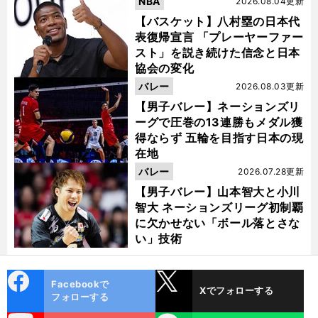
NBA
2026.08.04更新
【バスケット】八村塁の日本代
表復帰宣言 「プレーヤーファー
スト」を説き続けた信念と日本
協会の変化
バレー
2026.08.03更新
【男子バレー】ネーションズリ
ーグで圧巻の13連勝もメダル獲
得ならず 五輪を目指す日本の現
在地
バレー
2026.07.28更新
【男子バレー】山本智大と小川
智大 ネーションズリーグ初制覇
に欠かせない「ボール落とさな
い」技術
cebo
X
Facebookで
Xでフォローする
ok
フォローする