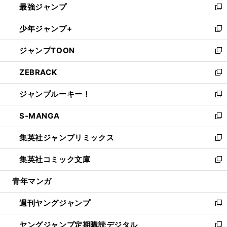
最強ジャンプ
ド
ィ
い
新
ウ
ン
ウ
し
少年ジャンプ+
で
ド
ィ
い
新
開
ウ
ン
ウ
し
ジャンプTOON
く
で
ド
ィ
い
新
開
ウ
ン
ウ
し
ZEBRACK
く
で
ド
ィ
い
新
開
ウ
ン
ウ
し
ジャンプルーキー！
く
で
ド
ィ
い
新
開
ウ
ン
ウ
し
S-MANGA
く
で
ド
ィ
い
新
開
ウ
ン
ウ
し
集英社ジャンプリミックス
く
で
ド
ィ
い
新
開
ウ
ン
ウ
し
集英社コミック文庫
く
で
ド
ィ
い
新
開
ウ
ン
ウ
し
青年マンガ
く
で
ド
ィ
い
開
ウ
ン
ウ
週刊ヤングジャンプ
く
で
ド
ィ
新
開
ウ
ン
し
ヤングジャンプ定期購読デジタル
く
で
ド
い
新