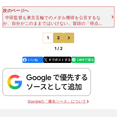
次のページへ
中田監督も東京五輪でのメダル獲得を公言するな
か、自分がこのままではいけない。冒頭の「得点に
フォーカスしたい」という古賀の言葉は、それを自
覚しての言葉だったのだろう。 現在の女子バレー
次
1
2
のページへ
には、かつての木村
1 / 2
いいね
Xでポストする
LINEで送る
line
faceboo
x
k
Googleの「優先ソース」について