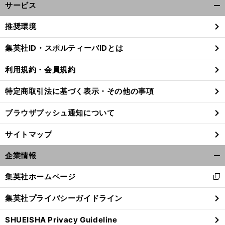
サービス
開
く/
推奨環境
閉
じ
集英社ID・スポルティーバIDとは
る
利用規約・会員規約
特定商取引法に基づく表示・その他の事項
ブラウザプッシュ通知について
サイトマップ
企業情報
開
く/
集英社ホームページ
新
閉
し
じ
集英社プライバシーガイドライン
い
る
ウ
SHUEISHA Privacy Guideline
ィ