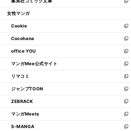
集英社コミック文庫
く
で
ド
ィ
い
新
開
ウ
ン
ウ
し
女性マンガ
く
で
ド
ィ
い
開
ウ
ン
ウ
Cookie
く
で
ド
ィ
新
開
ウ
ン
し
Cocohana
く
で
ド
い
新
開
ウ
ウ
し
office YOU
く
で
ィ
い
新
開
ン
ウ
し
マンガMee公式サイト
く
ド
ィ
い
新
ウ
ン
ウ
し
リマコミ
で
ド
ィ
い
新
開
ウ
ン
ウ
し
ジャンプTOON
く
で
ド
ィ
い
新
開
ウ
ン
ウ
し
ZEBRACK
く
で
ド
ィ
い
新
開
ウ
ン
ウ
し
マンガMeets
く
で
ド
ィ
い
新
開
ウ
ン
ウ
し
S-MANGA
く
で
ド
ィ
い
新