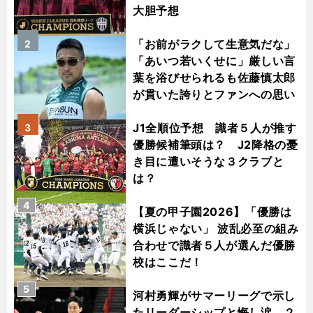
大胆予想
「お前がラクして生意気だな」
2
「あいつ若いくせに」厳しい言
葉を浴びせられるも佐藤慎太郎
が貫いた誇りとファンへの思い
J1全順位予想 識者５人が推す
3
優勝候補筆頭は？ J2降格の憂
き目に遭いそうな３クラブと
は？
4
【夏の甲子園2026】「優勝は
横浜じゃない」 波乱必至の組み
合わせで識者５人が選んだ優勝
校はここだ！
5
河村勇輝がサマーリーグで示し
たリーダーシップと悔し涙 ２