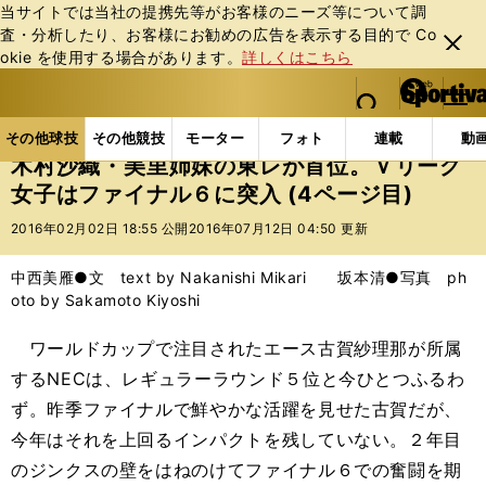
当サイトでは当社の提携先等がお客様のニーズ等について調
査・分析したり、お客様にお勧めの広告を表⽰する⽬的で Co
閉じ
okie を使⽤する場合があります。
詳しくはこちら
る
マイペ
web Sportiva (webスポルティーバ)
検索
メニュ
we
ー
その他球技の記事一覧
バレー
木村沙織・美里姉妹
b
ジ
その他球技
その他競技
モーター
フォト
連載
動
ス
木村沙織・美里姉妹の東レが首位。Ｖリーグ
ポ
女子はファイナル６に突入 (4ページ目)
ル
テ
2016年02月02日 18:55 公開
2016年07月12日 04:50 更新
ィ
ー
中西美雁●文 text by Nakanishi Mikari 坂本清●写真 ph
バ
oto by Sakamoto Kiyoshi
ワールドカップで注目されたエース古賀紗理那が所属
するNECは、レギュラーラウンド５位と今ひとつふるわ
ず。昨季ファイナルで鮮やかな活躍を見せた古賀だが、
今年はそれを上回るインパクトを残していない。２年目
のジンクスの壁をはねのけてファイナル６での奮闘を期