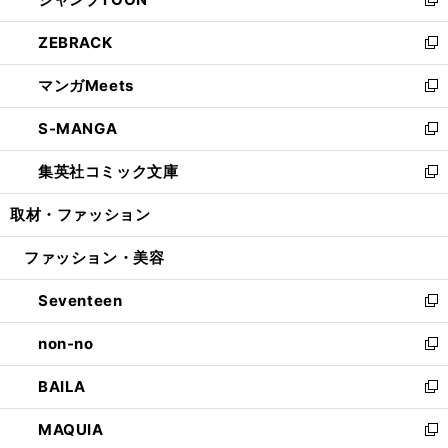
ド
ィ
い
新
開
ウ
ン
ウ
し
ZEBRACK
く
で
ド
ィ
い
新
開
ウ
ン
ウ
し
マンガMeets
く
で
ド
ィ
い
新
開
ウ
ン
ウ
し
S-MANGA
く
で
ド
ィ
い
新
開
ウ
ン
ウ
し
集英社コミック文庫
く
で
ド
ィ
い
新
開
ウ
ン
ウ
し
取材・ファッション
く
で
ド
ィ
い
開
ウ
ン
ウ
ファッション・美容
く
で
ド
ィ
開
ウ
ン
Seventeen
く
で
ド
新
開
ウ
し
non-no
く
で
い
新
開
ウ
し
BAILA
く
ィ
い
新
ン
ウ
し
MAQUIA
ド
ィ
い
新