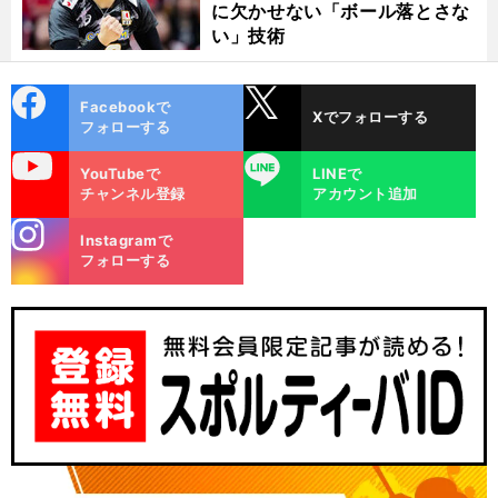
に欠かせない「ボール落とさな
い」技術
cebo
X
Facebookで
Xでフォローする
ok
フォローする
uTube
LINE
YouTubeで
LINEで
チャンネル登録
アカウント追加
stagra
Instagramで
m
フォローする