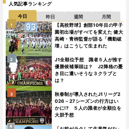
人気記事ランキング
今日
昨日
週間
月間
【高校野球】創部10年目の甲子
1
園初出場がすべてを変えた 健大
高崎・青栁監督が語る「機動破
壊」はこうして生まれた
J1全順位予想 識者５人が推す
2
優勝候補筆頭は？ J2降格の憂
き目に遭いそうな３クラブと
は？
秋春制が導入されたJ1リーグ2
3
026－27シーズンの行方はい
かに!? ５人の識者が全順位を
大胆予想
4
「お前がラクして生意気だな」