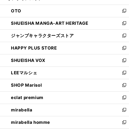
ウ
ン
OTO
で
ド
新
開
ウ
し
SHUEISHA MANGA-ART HERITAGE
く
で
い
新
開
ウ
し
ジャンプキャラクターズストア
く
ィ
い
新
ン
ウ
し
HAPPY PLUS STORE
ド
ィ
い
新
ウ
ン
ウ
し
SHUEISHA VOX
で
ド
ィ
い
新
開
ウ
ン
ウ
し
LEEマルシェ
く
で
ド
ィ
い
新
開
ウ
ン
ウ
し
SHOP Marisol
く
で
ド
ィ
い
新
開
ウ
ン
ウ
し
eclat premium
く
で
ド
ィ
い
新
開
ウ
ン
ウ
し
mirabella
く
で
ド
ィ
い
新
開
ウ
ン
ウ
し
mirabella homme
く
で
ド
ィ
い
新
開
ウ
ン