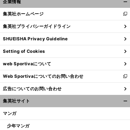
企業情報
開
く/
集英社ホームページ
新
閉
し
じ
集英社プライバシーガイドライン
い
る
ウ
SHUEISHA Privacy Guideline
ィ
ン
Setting of Cookies
ド
ウ
web Sportivaについて
で
開
Web Sportivaについてのお問い合わせ
く
新
し
広告についてのお問い合わせ
い
ウ
集英社サイト
ィ
開
ン
く/
マンガ
ド
閉
ウ
じ
少年マンガ
で
る
Ｖ
。
、
.
.
.
.
.
.