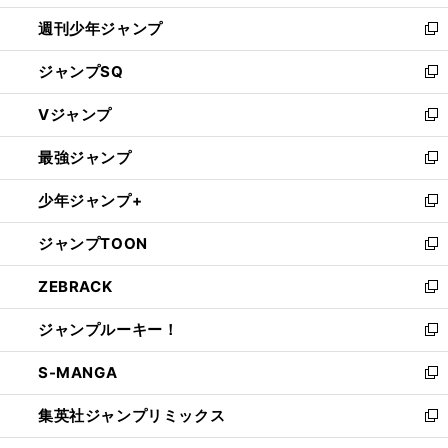
開
リーグ男子終盤へ
NEXT４の柳田将洋
山内晶大はいま
週刊少年ジャンプ
く
新
し
ジャンプSQ
い
新
ウ
し
Vジャンプ
ィ
い
新
ン
ウ
し
最強ジャンプ
ド
ィ
い
新
ウ
ン
ウ
し
少年ジャンプ+
で
ド
ィ
い
新
開
ウ
ン
ウ
し
ジャンプTOON
く
で
ド
ィ
い
新
開
ウ
ン
ウ
し
ZEBRACK
く
で
ド
ィ
い
新
開
ウ
ン
ウ
し
ジャンプルーキー！
く
で
ド
ィ
い
新
開
ウ
ン
ウ
し
S-MANGA
く
で
ド
ィ
い
新
開
ウ
ン
ウ
し
集英社ジャンプリミックス
く
で
ド
ィ
い
新
開
ウ
ン
ウ
し