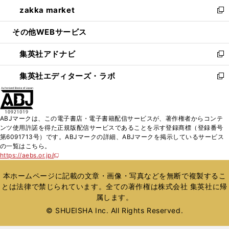
ウ
し
zakka market
く
で
ド
ィ
い
新
開
ウ
ン
ウ
し
その他WEBサービス
く
で
ド
ィ
い
開
ウ
ン
ウ
集英社アドナビ
く
で
ド
ィ
新
開
ウ
ン
し
集英社エディターズ・ラボ
く
で
ド
い
新
開
ウ
ウ
し
く
で
ィ
い
開
ン
ウ
ABJマークは、この電子書店・電子書籍配信サービスが、著作権者からコンテ
く
ド
ィ
ンツ使用許諾を得た正規版配信サービスであることを示す登録商標（登録番号
ウ
ン
第6091713号）です。ABJマークの詳細、ABJマークを掲示しているサービス
で
ド
の一覧はこちら。
開
ウ
https://aebs.or.jp/
新
く
で
し
い
開
本ホームページに記載の文章・画像・写真などを無断で複製するこ
ウ
く
とは法律で禁じられています。全ての著作権は株式会社 集英社に帰
ィ
属します。
ン
ド
© SHUEISHA Inc. All Rights Reserved.
ウ
で