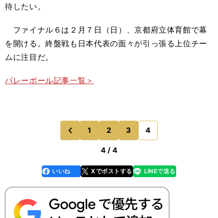
待したい。
ファイナル６は２月７日（日）、京都府立体育館で幕
を開ける。終盤戦も日本代表の面々が引っ張る上位チー
ムに注目だ。
バレーボール記事一覧＞
1
2
3
4
のページへ
前
4 / 4
いいね
Xでポストする
LINEで送る
line
faceboo
x
k