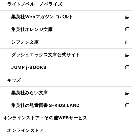
ライトノベル・ノベライズ
く
で
ド
ィ
い
開
ウ
ン
ウ
集英社Webマガジン コバルト
く
で
ド
ィ
新
開
ウ
ン
し
集英社オレンジ文庫
く
で
ド
い
新
開
ウ
ウ
し
シフォン文庫
く
で
ィ
い
新
開
ン
ウ
し
ダッシュエックス文庫公式サイト
く
ド
ィ
い
新
ウ
ン
ウ
し
JUMP j-BOOKS
で
ド
ィ
い
新
開
ウ
ン
ウ
し
キッズ
く
で
ド
ィ
い
開
ウ
ン
ウ
集英社みらい文庫
く
で
ド
ィ
新
開
ウ
ン
し
集英社の児童図書 S-KIDS.LAND
く
で
ド
い
新
開
ウ
ウ
し
オンラインストア・
その他WEBサービス
く
で
ィ
い
開
ン
ウ
オンラインストア
く
ド
ィ