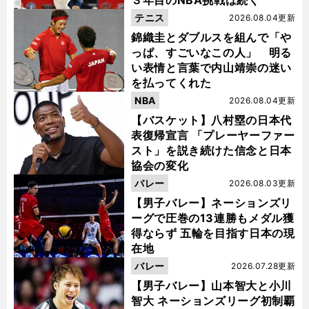
３年目のNBA挑戦は続く
テニス
2026.08.04更新
錦織圭とダブルスを組んで「や
っぱ、すごいなこの人」 明る
い表情と言葉で内山靖崇の迷い
を払ってくれた
NBA
2026.08.04更新
【バスケット】八村塁の日本代
表復帰宣言 「プレーヤーファー
スト」を説き続けた信念と日本
協会の変化
バレー
2026.08.03更新
【男子バレー】ネーションズリ
ーグで圧巻の13連勝もメダル獲
得ならず 五輪を目指す日本の現
在地
バレー
2026.07.28更新
【男子バレー】山本智大と小川
智大 ネーションズリーグ初制覇