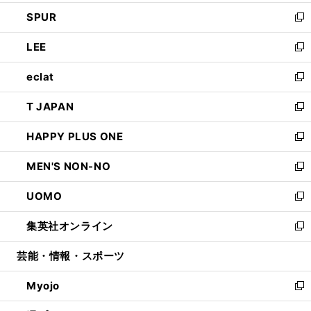
ウ
ン
ウ
し
SPUR
で
ド
ィ
い
新
開
ウ
ン
ウ
し
LEE
く
で
ド
ィ
い
新
開
ウ
ン
ウ
し
eclat
く
で
ド
ィ
い
新
開
ウ
ン
ウ
し
T JAPAN
く
で
ド
ィ
い
新
開
ウ
ン
ウ
し
HAPPY PLUS ONE
く
で
ド
ィ
い
新
開
ウ
ン
ウ
し
MEN'S NON-NO
く
で
ド
ィ
い
新
開
ウ
ン
ウ
し
UOMO
く
で
ド
ィ
い
新
開
ウ
ン
ウ
し
集英社オンライン
く
で
ド
ィ
い
新
開
ウ
ン
ウ
し
芸能・情報・スポーツ
く
で
ド
ィ
い
開
ウ
ン
ウ
Myojo
く
で
ド
ィ
新
開
ウ
ン
し