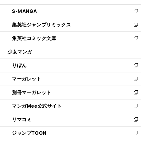
開
ウ
ン
ウ
し
S-MANGA
く
で
ド
ィ
い
新
開
ウ
ン
ウ
し
集英社ジャンプリミックス
く
で
ド
ィ
い
新
開
ウ
ン
ウ
し
集英社コミック文庫
く
で
ド
ィ
い
新
開
ウ
ン
ウ
し
少女マンガ
く
で
ド
ィ
い
開
ウ
ン
ウ
りぼん
く
で
ド
ィ
新
開
ウ
ン
し
マーガレット
く
で
ド
い
新
開
ウ
ウ
し
別冊マーガレット
く
で
ィ
い
新
開
ン
ウ
し
マンガMee公式サイト
く
ド
ィ
い
新
ウ
ン
ウ
し
リマコミ
で
ド
ィ
い
新
開
ウ
ン
ウ
し
ジャンプTOON
く
で
ド
ィ
い
新
開
ウ
ン
ウ
し