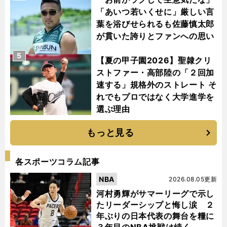
「あいつ若いくせに」厳しい言
葉を浴びせられるも佐藤慎太郎
が貫いた誇りとファンへの思い
5
【夏の甲子園2026】聖隷クリ
ストファー・高部陸の「２回加
速する」規格外のストレート そ
れでもプロではなく大学進学を
選ぶ理由
もっと見る
各スポーツコラム記事
NBA
2026.08.05更新
河村勇輝がサマーリーグで示し
たリーダーシップと悔し涙 ２
年ぶりの日本代表の舞台を糧に