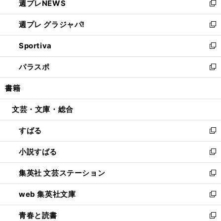
週プレNEWS
く
で
ド
い
新
開
ウ
ウ
し
週プレ グラジャパ!
く
で
ィ
い
新
開
ン
ウ
し
Sportiva
く
ド
ィ
い
新
ウ
ン
ウ
し
パラスポ
で
ド
ィ
い
新
開
ウ
ン
ウ
し
書籍
く
で
ド
ィ
い
開
ウ
ン
ウ
文芸・文庫・総合
く
で
ド
ィ
開
ウ
ン
すばる
く
で
ド
新
開
ウ
し
小説すばる
く
で
い
新
開
ウ
し
集英社 文芸ステーション
く
ィ
い
新
ン
ウ
し
web 集英社文庫
ド
ィ
い
新
ウ
ン
ウ
し
青春と読書
で
ド
ィ
い
新