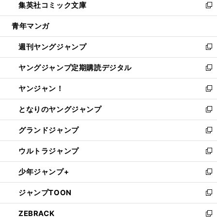
集英社コミック文庫
く
で
ド
ィ
い
新
開
ウ
ン
ウ
し
青年マンガ
く
で
ド
ィ
い
開
ウ
ン
ウ
週刊ヤングジャンプ
く
で
ド
ィ
新
開
ウ
ン
し
ヤングジャンプ定期購読デジタル
く
で
ド
い
新
開
ウ
ウ
し
ヤンジャン！
く
で
ィ
い
新
開
ン
ウ
し
となりのヤングジャンプ
く
ド
ィ
い
新
ウ
ン
ウ
し
グランドジャンプ
で
ド
ィ
い
新
開
ウ
ン
ウ
し
ウルトラジャンプ
く
で
ド
ィ
い
新
開
ウ
ン
ウ
し
少年ジャンプ+
く
で
ド
ィ
い
新
開
ウ
ン
ウ
し
ジャンプTOON
く
で
ド
ィ
い
新
開
ウ
ン
ウ
し
ZEBRACK
く
で
ド
ィ
い
新