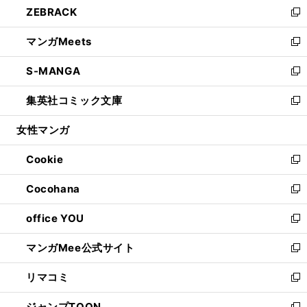
ZEBRACK
く
で
ド
ィ
い
新
開
ウ
ン
ウ
し
マンガMeets
く
で
ド
ィ
い
新
開
ウ
ン
ウ
し
S-MANGA
く
で
ド
ィ
い
新
開
ウ
ン
ウ
し
集英社コミック文庫
く
で
ド
ィ
い
新
開
ウ
ン
ウ
し
女性マンガ
く
で
ド
ィ
い
開
ウ
ン
ウ
Cookie
く
で
ド
ィ
新
開
ウ
ン
し
Cocohana
く
で
ド
い
新
開
ウ
ウ
し
office YOU
く
で
ィ
い
新
開
ン
ウ
し
マンガMee公式サイト
く
ド
ィ
い
新
ウ
ン
ウ
し
リマコミ
で
ド
ィ
い
新
開
ウ
ン
ウ
し
ジャンプTOON
く
で