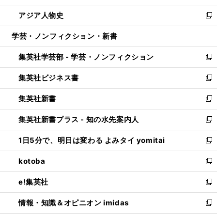
開
ウ
ン
ウ
し
アジア人物史
く
で
ド
ィ
い
新
開
ウ
ン
ウ
し
学芸・ノンフィクション・新書
く
で
ド
ィ
い
開
ウ
ン
ウ
集英社学芸部 - 学芸・ノンフィクション
く
で
ド
ィ
新
開
ウ
ン
し
集英社ビジネス書
く
で
ド
い
新
開
ウ
ウ
し
集英社新書
く
で
ィ
い
新
開
ン
ウ
し
集英社新書プラス - 知の水先案内人
く
ド
ィ
い
新
ウ
ン
ウ
し
1日5分で、明日は変わる よみタイ yomitai
で
ド
ィ
い
新
開
ウ
ン
ウ
し
kotoba
く
で
ド
ィ
い
新
開
ウ
ン
ウ
し
e!集英社
く
で
ド
ィ
い
新
開
ウ
ン
ウ
し
情報・知識＆オピニオン imidas
く
で
ド
ィ
い
新
開
ウ
ン
ウ
し