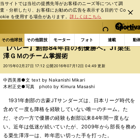
当サイトでは当社の提携先等がお客様のニーズ等について調
査・分析したり、お客様にお勧めの広告を表⽰する⽬的で Co
閉じ
okie を使⽤する場合があります。
詳しくはこちら
る
マイペ
web Sportiva (webスポルティーバ)
検索
メニュ
we
ー
その他球技の記事一覧
バレー
【バレー】創部84年
b
ジ
その他球技
その他競技
モーター
フォト
連載
動
ス
【バレー】創部84年目の初優勝へ。JT栗生
ポ
澤ＧＭのチーム掌握術
ル
テ
2015年02月27日 17:12 公開
2016年07月12日 04:49 更新
ィ
ー
中西美雁●文 text by Nakanishi Mikari
バ
木村正史●写真 photo by Kimura Masashi
1931年創部の古豪JTサンダーズは、日本リーグ時代を
含めて一度も降格を経験していない唯一のチーム。た
だ、その一方で優勝の経験も創部以来84年間一度もな
い。近年は低迷が続いていたが、2009年から部長を務め
る栗生澤淳一は、昨年思い切った手を打った。