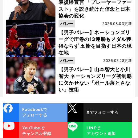
表復帰宣言 「プレーヤーファー
スト」を説き続けた信念と日本
協会の変化
バレー
2026.08.03更新
【男子バレー】ネーションズリ
ーグで圧巻の13連勝もメダル獲
得ならず 五輪を目指す日本の現
在地
バレー
2026.07.28更新
【男子バレー】山本智大と小川
智大 ネーションズリーグ初制覇
に欠かせない「ボール落とさな
い」技術
cebo
X
Facebookで
Xでフォローする
ok
フォローする
uTube
LINE
YouTubeで
LINEで
チャンネル登録
アカウント追加