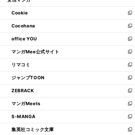
ド
ィ
い
開
ウ
ン
ウ
Cookie
く
で
ド
ィ
新
開
ウ
ン
し
Cocohana
く
で
ド
い
新
開
ウ
ウ
し
office YOU
く
で
ィ
い
新
開
ン
ウ
し
マンガMee公式サイト
く
ド
ィ
い
新
ウ
ン
ウ
し
リマコミ
で
ド
ィ
い
新
開
ウ
ン
ウ
し
ジャンプTOON
く
で
ド
ィ
い
新
開
ウ
ン
ウ
し
ZEBRACK
く
で
ド
ィ
い
新
開
ウ
ン
ウ
し
マンガMeets
く
で
ド
ィ
い
新
開
ウ
ン
ウ
し
S-MANGA
く
で
ド
ィ
い
新
開
ウ
ン
ウ
し
集英社コミック文庫
く
で
ド
ィ
い
新