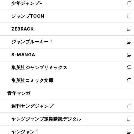
少年ジャンプ+
で
ド
ィ
い
新
開
ウ
ン
ウ
し
ジャンプTOON
く
で
ド
ィ
い
新
開
ウ
ン
ウ
し
ZEBRACK
く
で
ド
ィ
い
新
開
ウ
ン
ウ
し
ジャンプルーキー！
く
で
ド
ィ
い
新
開
ウ
ン
ウ
し
S-MANGA
く
で
ド
ィ
い
新
開
ウ
ン
ウ
し
集英社ジャンプリミックス
く
で
ド
ィ
い
新
開
ウ
ン
ウ
し
集英社コミック文庫
く
で
ド
ィ
い
新
開
ウ
ン
ウ
し
青年マンガ
く
で
ド
ィ
い
開
ウ
ン
ウ
週刊ヤングジャンプ
く
で
ド
ィ
新
開
ウ
ン
し
ヤングジャンプ定期購読デジタル
く
で
ド
い
新
開
ウ
ウ
し
ヤンジャン！
く
で
ィ
い
新