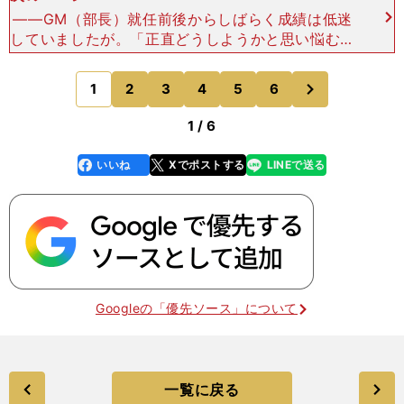
――GM（部長）就任前後からしばらく成績は低迷
していましたが。「正直どうしようかと思い悩むこ
とが多かったです。自分がバレー一筋でやってきた
ことが視野を狭めたり。もう、誰が見ても当たり前
次
1
2
3
4
5
6
のページへ
のことをしっ
1 / 6
いいね
Xでポストする
LINEで送る
line
faceboo
x
k
Googleの「優先ソース」について
一覧に戻る