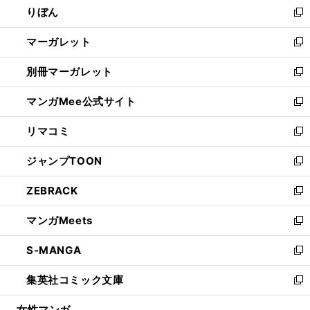
りぼん
く
で
ド
ィ
新
開
ウ
ン
し
マーガレット
く
で
ド
い
新
開
ウ
ウ
し
別冊マーガレット
く
で
ィ
い
新
開
ン
ウ
し
マンガMee公式サイト
く
ド
ィ
い
新
ウ
ン
ウ
し
リマコミ
で
ド
ィ
い
新
開
ウ
ン
ウ
し
ジャンプTOON
く
で
ド
ィ
い
新
開
ウ
ン
ウ
し
ZEBRACK
く
で
ド
ィ
い
新
開
ウ
ン
ウ
し
マンガMeets
く
で
ド
ィ
い
新
開
ウ
ン
ウ
し
S-MANGA
く
で
ド
ィ
い
新
開
ウ
ン
ウ
し
集英社コミック文庫
く
で
ド
ィ
い
新
開
ウ
ン
ウ
し
女性マンガ
く
で