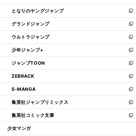
開
ン
ウ
し
となりのヤングジャンプ
く
ド
ィ
い
新
ウ
ン
ウ
し
グランドジャンプ
で
ド
ィ
い
新
開
ウ
ン
ウ
し
ウルトラジャンプ
く
で
ド
ィ
い
新
開
ウ
ン
ウ
し
少年ジャンプ+
く
で
ド
ィ
い
新
開
ウ
ン
ウ
し
ジャンプTOON
く
で
ド
ィ
い
新
開
ウ
ン
ウ
し
ZEBRACK
く
で
ド
ィ
い
新
開
ウ
ン
ウ
し
S-MANGA
く
で
ド
ィ
い
新
開
ウ
ン
ウ
し
集英社ジャンプリミックス
く
で
ド
ィ
い
新
開
ウ
ン
ウ
し
集英社コミック文庫
く
で
ド
ィ
い
新
開
ウ
ン
ウ
し
少女マンガ
く
で
ド
ィ
い
開
ウ
ン
ウ