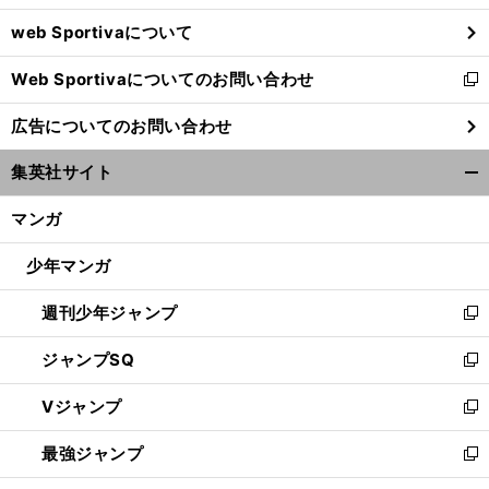
ウ
web Sportivaについて
で
開
Web Sportivaについてのお問い合わせ
く
新
し
広告についてのお問い合わせ
い
ウ
集英社サイト
ィ
開
ン
く/
マンガ
ド
閉
ウ
じ
少年マンガ
で
る
開
週刊少年ジャンプ
く
新
し
ジャンプSQ
い
新
ウ
し
Vジャンプ
ィ
い
新
ン
ウ
し
最強ジャンプ
ド
ィ
い
新
ウ
ン
ウ
し