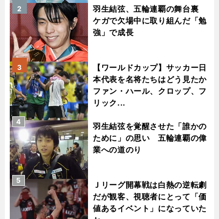
羽生結弦、五輪連覇の舞台裏
2
ケガで欠場中に取り組んだ「勉
強」で成長
【ワールドカップ】サッカー日
3
本代表を名将たちはどう見たか
ファン・ハール、クロップ、フ
リック...
4
羽生結弦を覚醒させた「誰かの
ために」の思い 五輪連覇の偉
業への道のり
5
Ｊリーグ開幕戦は白熱の逆転劇
だが観客、視聴者にとって「価
値あるイベント」になっていた