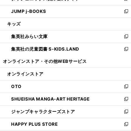
ウ
ン
ウ
し
JUMP j-BOOKS
で
ド
ィ
い
新
開
ウ
ン
ウ
し
キッズ
く
で
ド
ィ
い
開
ウ
ン
ウ
集英社みらい文庫
く
で
ド
ィ
新
開
ウ
ン
し
集英社の児童図書 S-KIDS.LAND
く
で
ド
い
新
開
ウ
ウ
し
オンラインストア・
その他WEBサービス
く
で
ィ
い
開
ン
ウ
オンラインストア
く
ド
ィ
ウ
ン
OTO
で
ド
新
開
ウ
し
SHUEISHA MANGA-ART HERITAGE
く
で
い
新
開
ウ
し
ジャンプキャラクターズストア
く
ィ
い
新
ン
ウ
し
HAPPY PLUS STORE
ド
ィ
い
新
ウ
ン