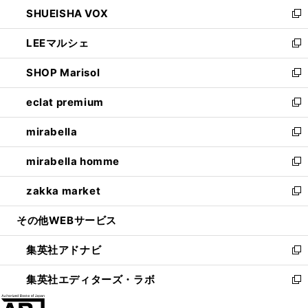
ウ
し
SHUEISHA VOX
で
ド
ィ
い
新
開
ウ
ン
ウ
し
LEEマルシェ
く
で
ド
ィ
い
新
開
ウ
ン
ウ
し
SHOP Marisol
く
で
ド
ィ
い
新
開
ウ
ン
ウ
し
eclat premium
く
で
ド
ィ
い
新
開
ウ
ン
ウ
し
mirabella
く
で
ド
ィ
い
新
開
ウ
ン
ウ
し
mirabella homme
く
で
ド
ィ
い
新
開
ウ
ン
ウ
し
zakka market
く
で
ド
ィ
い
新
開
ウ
ン
ウ
し
その他WEBサービス
く
で
ド
ィ
い
開
ウ
ン
ウ
集英社アドナビ
く
で
ド
ィ
新
開
ウ
ン
し
集英社エディターズ・ラボ
く
で
ド
い
新
開
ウ
ウ
し