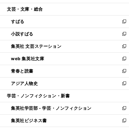
開
ウ
ン
ウ
文芸・文庫・総合
く
で
ド
ィ
開
ウ
ン
すばる
く
で
ド
新
開
ウ
し
小説すばる
く
で
い
新
開
ウ
し
集英社 文芸ステーション
く
ィ
い
新
ン
ウ
し
web 集英社文庫
ド
ィ
い
新
ウ
ン
ウ
し
青春と読書
で
ド
ィ
い
新
開
ウ
ン
ウ
し
アジア人物史
く
で
ド
ィ
い
新
開
ウ
ン
ウ
し
学芸・ノンフィクション・新書
く
で
ド
ィ
い
開
ウ
ン
ウ
集英社学芸部 - 学芸・ノンフィクション
く
で
ド
ィ
新
開
ウ
ン
し
集英社ビジネス書
く
で
ド
い
新
開
ウ
ウ
し