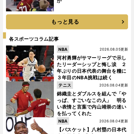
か
もっと見る
各スポーツコラム記事
NBA
2026.08.05更新
河村勇輝がサマーリーグで示し
たリーダーシップと悔し涙 ２
年ぶりの日本代表の舞台を糧に
３年目のNBA挑戦は続く
テニス
2026.08.04更新
錦織圭とダブルスを組んで「や
っぱ、すごいなこの人」 明る
い表情と言葉で内山靖崇の迷い
を払ってくれた
NBA
2026.08.04更新
【バスケット】八村塁の日本代