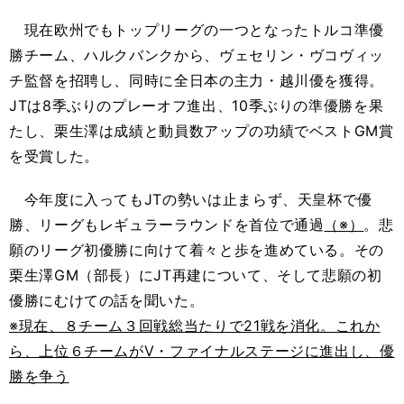
現在欧州でもトップリーグの一つとなったトルコ準優
勝チーム、ハルクバンクから、ヴェセリン・ヴコヴィッ
チ監督を招聘し、同時に全日本の主力・越川優を獲得。
JTは8季ぶりのプレーオフ進出、10季ぶりの準優勝を果
たし、栗生澤は成績と動員数アップの功績でベストGM賞
を受賞した。
今年度に入ってもJTの勢いは止まらず、天皇杯で優
勝、リーグもレギュラーラウンドを首位で通過
（※）
。悲
願のリーグ初優勝に向けて着々と歩を進めている。その
栗生澤GM（部長）にJT再建について、そして悲願の初
優勝にむけての話を聞いた。
※現在、８チーム３回戦総当たりで21戦を消化。これか
ら、上位６チームがV・ファイナルステージに進出し、優
勝を争う