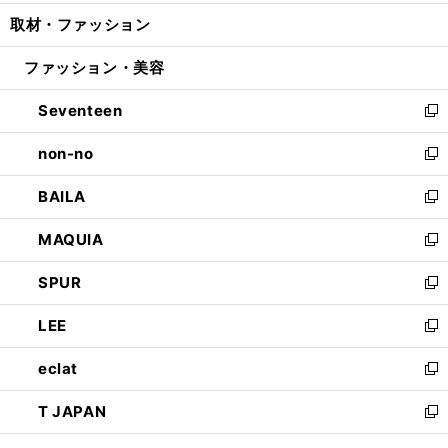
開
ウ
ン
ウ
し
取材・ファッション
く
で
ド
ィ
い
開
ウ
ン
ウ
ファッション・美容
く
で
ド
ィ
開
ウ
ン
Seventeen
く
で
ド
新
開
ウ
し
non-no
く
で
い
新
開
ウ
し
BAILA
く
ィ
い
新
ン
ウ
し
MAQUIA
ド
ィ
い
新
ウ
ン
ウ
し
SPUR
で
ド
ィ
い
新
開
ウ
ン
ウ
し
LEE
く
で
ド
ィ
い
新
開
ウ
ン
ウ
し
eclat
く
で
ド
ィ
い
新
開
ウ
ン
ウ
し
T JAPAN
く
で
ド
ィ
い
新
開
ウ
ン
ウ
し