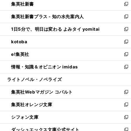
集英社新書
く
で
ィ
い
新
開
ン
ウ
し
集英社新書プラス - 知の水先案内人
く
ド
ィ
い
新
ウ
ン
ウ
し
1日5分で、明日は変わる よみタイ yomitai
で
ド
ィ
い
新
開
ウ
ン
ウ
し
kotoba
く
で
ド
ィ
い
新
開
ウ
ン
ウ
し
e!集英社
く
で
ド
ィ
い
新
開
ウ
ン
ウ
し
情報・知識＆オピニオン imidas
く
で
ド
ィ
い
新
開
ウ
ン
ウ
し
ライトノベル・ノベライズ
く
で
ド
ィ
い
開
ウ
ン
ウ
集英社Webマガジン コバルト
く
で
ド
ィ
新
開
ウ
ン
し
集英社オレンジ文庫
く
で
ド
い
新
開
ウ
ウ
し
シフォン文庫
く
で
ィ
い
新
開
ン
ウ
し
ダッシュエックス文庫公式サイト
く
ド
ィ
い
新