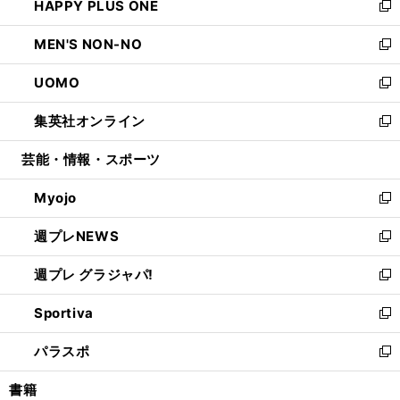
HAPPY PLUS ONE
く
で
ド
ィ
い
新
開
ウ
ン
ウ
し
MEN'S NON-NO
く
で
ド
ィ
い
新
開
ウ
ン
ウ
し
UOMO
く
で
ド
ィ
い
新
開
ウ
ン
ウ
し
集英社オンライン
く
で
ド
ィ
い
新
開
ウ
ン
ウ
し
芸能・情報・スポーツ
く
で
ド
ィ
い
開
ウ
ン
ウ
Myojo
く
で
ド
ィ
新
開
ウ
ン
し
週プレNEWS
く
で
ド
い
新
開
ウ
ウ
し
週プレ グラジャパ!
く
で
ィ
い
新
開
ン
ウ
し
Sportiva
く
ド
ィ
い
新
ウ
ン
ウ
し
パラスポ
で
ド
ィ
い
新
開
ウ
ン
ウ
し
書籍
く
で
ド
ィ
い