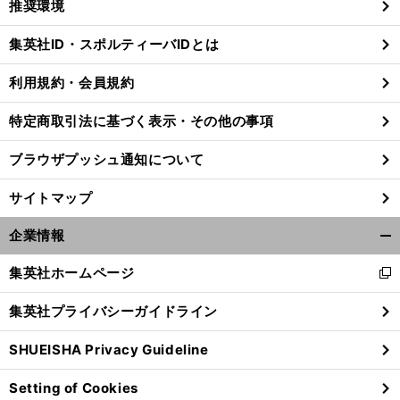
推奨環境
閉
じ
集英社ID・スポルティーバIDとは
る
利用規約・会員規約
】
！
・
前
特定商取引法に基づく表示・その他の事項
へ
16
ブラウザプッシュ通知について
サイトマップ
企業情報
開
く/
集英社ホームページ
新
閉
し
じ
集英社プライバシーガイドライン
い
る
ウ
SHUEISHA Privacy Guideline
ィ
ン
Setting of Cookies
ド