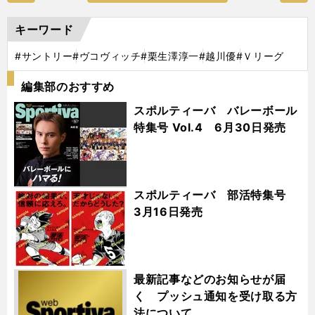
キーワード
#サントリー
#ヴコヴィッチ
#栗生澤淳一
#越川優
#Ｖリーグ
編集部のおすすめ
スポルティーバ バレーボール
特集号 Vol.4 6月30日発売
スポルティーバ 部活特集号
3月16日発売
最新記事などのお知らせが届
く プッシュ通知を受け取る方
法について