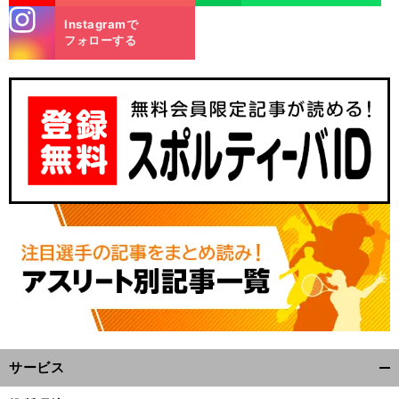
stagra
Instagramで
m
フォローする
サービス
開
く/