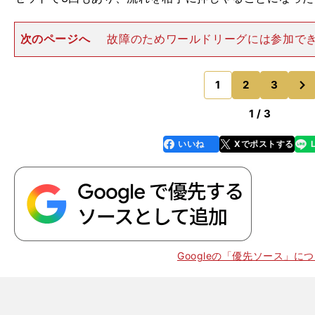
次のページへ
故障のためワールドリーグには参加で
らの出場となった清水邦広は、「正直、15回連続出場が
いうのは、かなり意識していました。この大事な一戦で
次
揮できなかったのが本当
1
2
3
のページへ
1 / 3
いいね
Xでポストする
line
faceboo
x
k
Googleの「優先ソース」に
】
、
ア
』
N