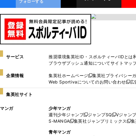
フォローする
サービス
推奨環境
集英社ID・スポルティーバIDとは
ブラウザプッシュ通知について
サイトマッ
企業情報
集英社ホームページ
集英社プライバシー
新
Web Sportivaについてのお問い合わせ
広
し
新
い
し
集英社サイト
ウ
い
ィ
ウ
マンガ
少年マンガ
ン
ィ
週刊少年ジャンプ
ジャンプSQ
Vジャン
ド
ン
新
新
S-MANGA
集英社ジャンプリミックス
集
ウ
ド
新
し
し
新
で
ウ
し
い
い
し
青年マンガ
開
で
い
ウ
ウ
い