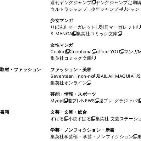
週刊ヤングジャンプ
ヤングジャンプ定期
新
く
開
ウ
ィ
ィ
ウ
ウルトラジャンプ
少年ジャンプ+
ジャン
新
し
新
く
ィ
ン
ン
ィ
し
い
し
ン
ド
ド
ン
少女マンガ
い
ウ
い
ド
ウ
ウ
ド
りぼん
マーガレット
別冊マーガレット
新
新
新
ウ
ィ
ウ
ウ
で
で
ウ
S-MANGA
集英社コミック文庫
し
新
し
新
ィ
ン
ィ
で
開
開
で
い
し
い
し
ン
ド
ン
女性マンガ
開
く
く
開
ウ
い
ウ
い
ド
ウ
ド
Cookie
Cocohana
office YOU
マンガM
く
く
新
新
新
ィ
ウ
ィ
ウ
ウ
で
ウ
集英社コミック文庫
し
新
し
し
ン
ィ
ン
ィ
で
開
で
い
し
い
い
ド
ン
ド
ン
取材・ファッション
ファッション・美容
開
く
開
ウ
い
ウ
ウ
ウ
ド
ウ
ド
Seventeen
non-no
BAILA
MAQUIA
S
く
く
新
新
新
新
ィ
ウ
ィ
ィ
で
ウ
で
ウ
集英社オンライン
し
新
し
し
し
ン
ィ
ン
ン
開
で
開
で
い
し
い
い
い
ド
ン
ド
ド
芸能・情報・スポーツ
く
開
く
開
ウ
い
ウ
ウ
ウ
ウ
ド
ウ
ウ
Myojo
週プレNEWS
週プレ グラジャパ!
く
く
新
新
新
ィ
ウ
ィ
ィ
ィ
で
ウ
で
で
し
し
ン
ィ
ン
ン
ン
書籍
文芸・文庫・総合
開
で
開
開
い
い
ド
ン
ド
ド
ド
すばる
小説すばる
集英社 文芸ステーシ
く
開
く
く
新
新
ウ
ウ
ウ
ド
ウ
ウ
ウ
く
し
し
ィ
ィ
学芸・ノンフィクション・新書
で
ウ
で
で
で
い
い
ン
ン
集英社学芸部 - 学芸・ノンフィクション
開
で
開
開
開
新
ウ
ウ