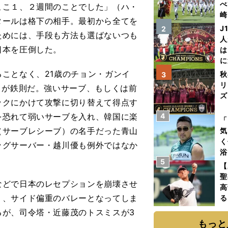
べ
ここ１、２週間のことでした」（ハ・
崎
タールは格下の相手。最初から全てを
「
J
2
ためには、手段も方法も選ばないつも
て
人
日本を圧倒した。
は
に
と
ことなく、21歳のチョン・ガンイ
秋
3
リ
」が鉄則だ。強いサーブ、もしくは前
ズ
ックにかけて攻撃に切り替えて得点す
を恐れて弱いサーブを入れ、韓国に楽
4
を
「
（サーブレシーブ）の名手だった青山
気
く
ッグサーバー・越川優も例外ではなか
浴
5
太
【
ァ
聖
どで日本のレセプションを崩壊させ
高
り、サイド偏重のバレーとなってしま
る
ト
るが、司令塔・近藤茂のトスミスが3
く
もっと
。