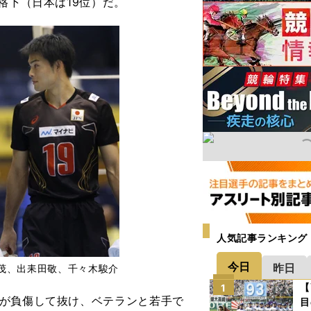
格下（日本は19位）だ。
人気記事ランキング
今日
昨日
茂、出耒田敬、千々木駿介
【
1
が負傷して抜け、ベテランと若手で
目