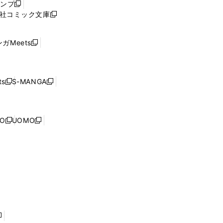
ャンプ
新
ィ
社コミック文庫
し
新
ン
い
し
ド
ウ
い
ウ
ガMeets
新
ィ
ウ
で
し
ン
ィ
開
い
ド
ン
く
ウ
ウ
ド
s
S-MANGA
新
新
ィ
で
ウ
し
し
ン
開
で
い
い
ド
く
開
ウ
ウ
ウ
NO
UOMO
く
新
新
ィ
ィ
で
し
し
ン
ン
開
い
い
ド
ド
く
ウ
ウ
ウ
ウ
ィ
ィ
で
で
ン
ン
開
開
ド
ド
く
く
ウ
ウ
で
で
開
開