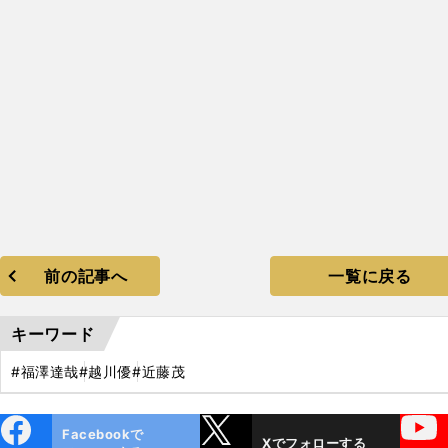
前の記事へ
一覧に戻る
キーワード
#福澤達哉
#越川優
#近藤茂
ebo
X
YouTube
Facebookで
Xでフォローする
ok