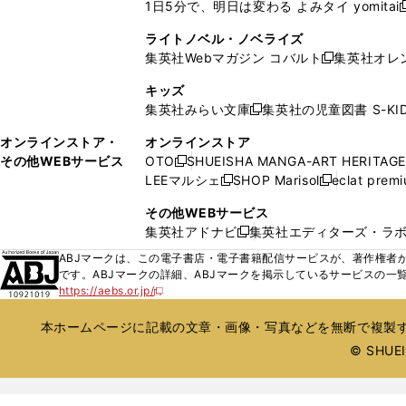
ド
ド
1日5分で、明日は変わる よみタイ yomitai
く
開
く
く
く
し
新
ィ
ィ
ウ
ウ
く
い
ン
ン
ライトノベル・ノベライズ
で
で
ウ
ド
ド
集英社Webマガジン コバルト
集英社オレ
開
開
新
ィ
ウ
ウ
く
く
し
ン
キッズ
で
で
い
ド
集英社みらい文庫
集英社の児童図書 S-KID
開
開
新
ウ
ウ
く
く
し
ィ
オンラインストア・
オンラインストア
で
い
ン
その他WEBサービス
OTO
SHUEISHA MANGA-ART HERITAGE
開
新
ウ
ド
LEEマルシェ
SHOP Marisol
eclat prem
く
し
新
新
ィ
ウ
い
し
し
ン
その他WEBサービス
で
ウ
い
い
ド
集英社アドナビ
集英社エディターズ・ラ
開
新
ィ
ウ
ウ
ウ
く
し
ABJマークは、この電子書店・電子書籍配信サービスが、著作権者か
ン
ィ
ィ
で
い
です。ABJマークの詳細、ABJマークを掲示しているサービスの一
ド
ン
ン
開
https://aebs.or.jp/
ウ
新
ウ
ド
ド
く
し
ィ
で
ウ
ウ
い
本ホームページに記載の文章・画像・写真などを無断で複製す
ン
開
で
で
ウ
ド
© SHUEIS
ィ
く
開
開
ン
ウ
く
く
ド
で
ウ