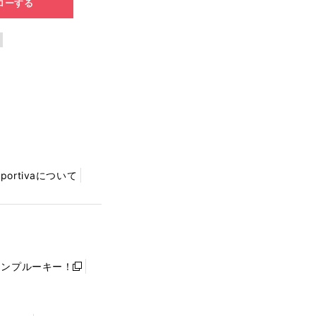
ローする
Sportivaについて
ャンプルーキー！
新
し
い
ウ