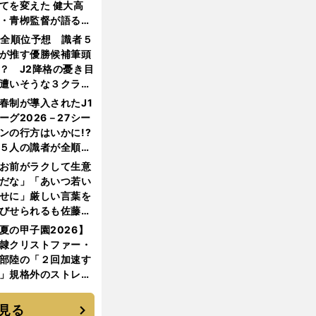
てを変えた 健大高
・青栁監督が語る
機動破壊」はこうし
1全順位予想 識者５
生まれた
が推す優勝候補筆頭
？ J2降格の憂き目
遭いそうな３クラブ
は？
春制が導入されたJ1
ーグ2026－27シー
ンの行方はいかに!?
５人の識者が全順位
大胆予想
お前がラクして生意
だな」「あいつ若い
せに」厳しい言葉を
びせられるも佐藤慎
郎が貫いた誇りとフ
夏の甲子園2026】
ンへの思い
隷クリストファー・
部陸の「２回加速す
」規格外のストレー
 それでもプロではな
大学進学を選ぶ理由
見る