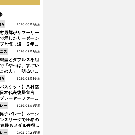
事
BA
2026.08.05更新
村勇輝がサマーリー
で示したリーダーシ
プと悔し涙 ２年ぶ
の日本代表の舞台を
ニス
2026.08.04更新
に３年目のNBA挑戦
織圭とダブルスを組
続く
で「やっぱ、すごい
この人」 明るい表
と言葉で内山靖崇の
BA
2026.08.04更新
いを払ってくれた
バスケット】八村塁
日本代表復帰宣言
プレーヤーファース
」を説き続けた信念
レー
2026.08.03更新
日本協会の変化
男子バレー】ネーシ
ンズリーグで圧巻の
3連勝もメダル獲得な
ず 五輪を目指す日本
前
レー
2026.07.28更新
へ