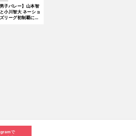
現在地
男子バレー】山本智
と小川智大 ネーショ
ズリーグ初制覇に欠
せない「ボール落と
ない」技術
agramで