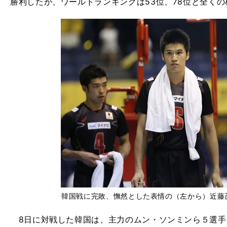
勝利したが、ワールドランキングは53位、78位と全くの
韓国戦に完敗、憮然とした表情の（左から）近藤
8日に対戦した韓国は、主力のムン・ソンミンら５選手