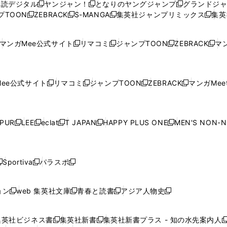
購読デジタル
ヤンジャン！
となりのヤングジャンプ
グランドジ
新
新
新
ィ
ィ
ウ
ィ
ィ
ィ
プTOON
ZEBRACK
S-MANGA
集英社ジャンプリミックス
集英
新
し
新
し
新
し
新
ン
ン
ィ
ン
ン
ン
し
い
し
い
し
い
し
ド
ド
ン
ド
ド
ド
い
ウ
い
ウ
い
ウ
い
ウ
ウ
ド
ウ
ウ
ウ
マンガMee公式サイト
リマコミ
ジャンプTOON
ZEBRACK
マン
新
新
新
新
ウ
ィ
ウ
ィ
ウ
ィ
ウ
で
で
ウ
で
で
で
し
し
し
し
し
ィ
ン
ィ
ン
ィ
ン
ィ
開
開
で
開
開
開
い
い
い
い
い
ン
ド
ン
ド
ン
ド
ン
く
く
開
く
く
く
ウ
ウ
ウ
ウ
ウ
ド
ウ
ド
ウ
ド
ウ
ド
ee公式サイト
リマコミ
ジャンプTOON
ZEBRACK
マンガMeet
く
新
新
新
新
ィ
ィ
ィ
ィ
ィ
ウ
で
ウ
で
ウ
で
ウ
し
し
し
し
ン
ン
ン
ン
ン
で
開
で
開
で
開
で
い
い
い
い
ド
ド
ド
ド
ド
開
く
開
く
開
く
開
ウ
ウ
ウ
ウ
ウ
ウ
ウ
ウ
ウ
PUR
LEE
eclat
T JAPAN
HAPPY PLUS ONE
MEN'S NON-
く
く
く
く
新
新
新
新
新
ィ
ィ
ィ
ィ
で
で
で
で
で
し
し
し
し
し
ン
ン
ン
ン
開
開
開
開
開
い
い
い
い
い
ド
ド
ド
ド
く
く
く
く
く
ウ
ウ
ウ
ウ
ウ
ウ
ウ
ウ
ウ
Sportiva
パラスポ
新
新
ィ
ィ
ィ
ィ
ィ
で
で
で
で
し
し
し
ン
ン
ン
ン
ン
開
開
開
開
い
い
い
ド
ド
ド
ド
ド
ョン
web 集英社文庫
青春と読書
アジア人物史
く
く
く
く
新
新
新
新
ウ
ウ
ウ
ウ
ウ
ウ
ウ
ウ
し
し
し
し
ィ
ィ
ィ
で
で
で
で
で
い
い
い
い
ン
ン
ン
集英社ビジネス書
集英社新書
集英社新書プラス - 知の水先案内人
開
開
開
開
開
新
新
新
ウ
ウ
ウ
ウ