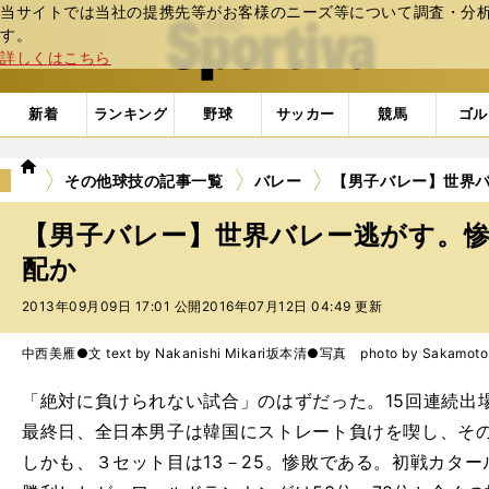
当サイトでは当社の提携先等がお客様のニーズ等について調査・分析し
web Sportiva (webスポルティーバ)
す。
詳しくはこちら
新着
ランキング
野球
サッカー
競馬
ゴル
we
その他球技の記事一覧
バレー
【男子バレー】世界
b
ス
【男子バレー】世界バレー逃がす。
ポ
ル
配か
テ
2013年09月09日 17:01 公開
2016年07月12日 04:49 更新
ィ
ー
バ
中西美雁●文 text by Nakanishi Mikari
坂本清●写真 photo by Sakamoto 
「絶対に負けられない試合」のはずだった。15回連続出
最終日、全日本男子は韓国にストレート負けを喫し、そ
しかも、３セット目は13－25。惨敗である。初戦カタ