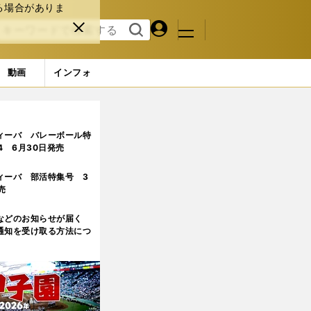
る場合がありま
マイペ
閉じ
検索
メニュ
ー
る
す
ジ
る
動画
インフォ
ィーバ バレーボール特
.4 6月30日発売
ィーバ 部活特集号 3
売
などのお知らせが届く
通知を受け取る方法につ