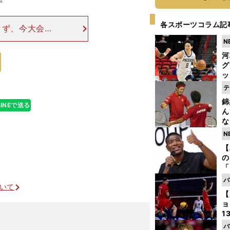
各スポーツコラム記
きず、今大会か
かかっていると
N
、自分が力を発
河
グ
ッ
り
テ
糧
錦
は
LINEで送る
ん
な
情
N
迷
【
の
「
ト
バ
ついて
と
【
ョ
1
ら
バ
とグラチャンを語る