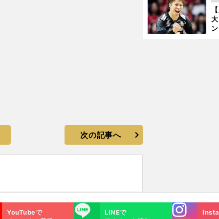
の
【
大
ン
か
さ
次の記事へ
Instagra
LINE
YouTubeで
LINEで
Inst
m