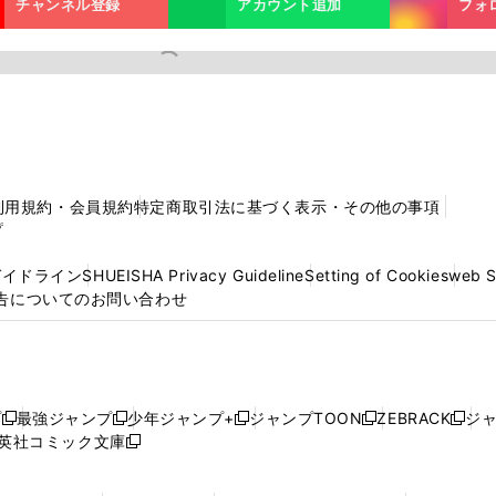
チャンネル登録
アカウント追加
フォ
利用規約・会員規約
特定商取引法に基づく表示・その他の事項
プ
ガイドライン
SHUEISHA Privacy Guideline
Setting of Cookies
web 
告についてのお問い合わせ
プ
最強ジャンプ
少年ジャンプ+
ジャンプTOON
ZEBRACK
ジ
新
新
新
新
新
英社コミック文庫
し
新
し
し
し
し
い
い
し
い
い
い
ウ
ウ
い
ウ
ウ
ウ