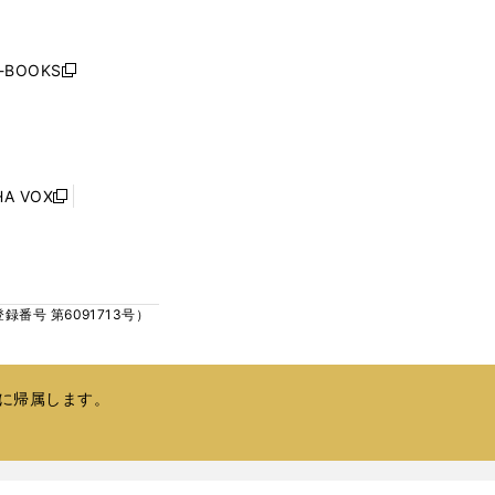
く
く
し
い
ウ
j-BOOKS
新
ィ
し
ン
い
ド
ウ
ウ
ィ
で
ン
HA VOX
開
新
ド
く
し
ウ
い
で
ウ
開
ィ
く
号 第6091713号）
ン
ド
ウ
で
に帰属します。
開
く