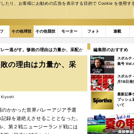
たり、お客様にお勧めの広告を表⽰する⽬的で Cookie を使⽤す
フ
その他球技
その他競技
モーター
フォト
連載
バレー逃がす。惨敗の理由は力量か、采配か
編集部のおすすめ
スポルテ
惨敗の理由は力量か、采
集号 Vol
スポルテ
月16日発
最新記事
Kiyoshi
プッシュ
いて
場のかかった世界バレーアジア予選
の記録を途絶えさせることとなった。
ール、第２戦ニュージーランド戦には