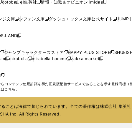
ド
ド
ド
kotoba
e!集英社
情報・知識＆オピニオン imidas
く
く
く
く
く
新
し
新
し
新
ィ
ィ
ィ
ィ
ウ
ウ
ウ
し
し
い
し
い
し
ン
ン
ン
ン
で
で
で
い
い
ウ
い
ウ
い
ド
ド
ド
ド
ンジ文庫
シフォン文庫
ダッシュエックス文庫公式サイト
JUMP 
開
開
開
新
新
新
ウ
ウ
ィ
ウ
ィ
ウ
ウ
ウ
ウ
ウ
く
く
く
し
し
し
ィ
ィ
ン
ィ
ン
ィ
で
で
で
で
い
い
い
ン
ン
ド
ン
ド
ン
S.LAND
開
開
開
開
新
ウ
ウ
ウ
ド
ド
ウ
ド
ウ
ド
く
く
く
く
し
ィ
ィ
ィ
ウ
ウ
で
ウ
で
ウ
い
ン
ン
ン
ジャンプキャラクターズストア
HAPPY PLUS STORE
SHUEIS
で
で
開
で
開
で
新
新
新
ウ
ド
ド
ド
ium
mirabella
mirabella homme
zakka market
開
開
く
開
く
開
し
新
新
新
し
新
し
ィ
ウ
ウ
ウ
く
く
く
く
い
し
し
い
し
し
い
ン
で
で
で
ウ
い
い
ウ
い
い
ウ
ド
ボ
開
開
開
新
ィ
ウ
ウ
ィ
ウ
ウ
ィ
ウ
く
く
く
し
らコンテンツ使用許諾を得た正規版配信サービスであることを示す登録商標（登録番
ン
ィ
ィ
ン
ィ
ィ
ン
で
い
覧はこちら。
ド
ン
ン
ド
ン
ン
ド
開
ウ
ウ
ド
ド
ウ
ド
ド
ウ
く
ィ
で
ウ
ウ
で
ウ
ウ
で
ることは法律で禁じられています。全ての著作権は株式会社 集英社
ン
開
で
で
開
で
で
開
ド
HA Inc. All Rights Reserved.
く
開
開
く
開
開
く
ウ
く
く
く
く
で