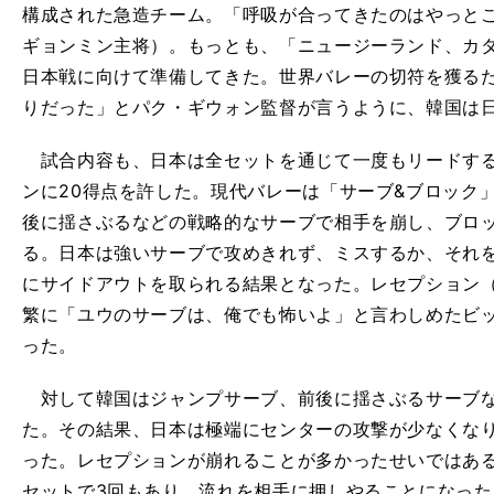
構成された急造チーム。「呼吸が合ってきたのはやっと
ギョンミン主将）。もっとも、「ニュージーランド、カ
日本戦に向けて準備してきた。世界バレーの切符を獲る
りだった」とパク・ギウォン監督が言うように、韓国は
試合内容も、日本は全セットを通じて一度もリードする
ンに20得点を許した。現代バレーは「サーブ&ブロック
後に揺さぶるなどの戦略的なサーブで相手を崩し、ブロ
る。日本は強いサーブで攻めきれず、ミスするか、それ
にサイドアウトを取られる結果となった。レセプション
繁に「ユウのサーブは、俺でも怖いよ」と言わしめたビ
った。
対して韓国はジャンプサーブ、前後に揺さぶるサーブな
た。その結果、日本は極端にセンターの攻撃が少なくな
った。レセプションが崩れることが多かったせいではあ
セットで3回もあり、流れを相手に押しやることになった