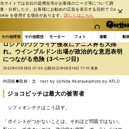
当サイトでは当社の提携先等がお客様のニーズ等について調
査・分析したり、お客様にお勧めの広告を表⽰する⽬的で Co
閉じ
okie を使⽤する場合があります。
詳しくはこちら
る
マイペ
web Sportiva (webスポルティーバ)
検索
メニュ
we
ー
その他球技の記事一覧
テニス
ロシアのウクライナ
b
ジ
その他球技
その他競技
モーター
フォト
連載
動
ス
ロシアのウクライナ侵攻にテニス界も大揺
ポ
れ。ウインブルドン出場が政治的な意思表明
ル
につながる危険 (3ページ目)
テ
ィ
2022年05月28日 07:30 公開
2022年08月16日 17:10 更新
ー
バ
内田暁●取材・文 text by Uchida Akatsuki
photo by AFLO
ジョコビッチは最大の被害者
シフィオンテクはこう話す。
「ポイントがつかないことは、それほど問題ではない。