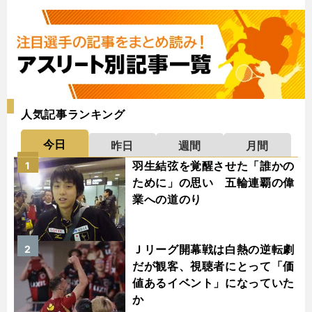
人気記事ランキング
今日
昨日
週間
月間
羽生結弦を覚醒させた「誰かの
1
ために」の思い 五輪連覇の偉
業への道のり
Ｊリーグ開幕戦は白熱の逆転劇
2
だが観客、視聴者にとって「価
値あるイベント」になっていた
か