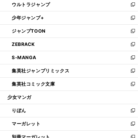
ウルトラジャンプ
く
で
ド
ィ
い
新
開
ウ
ン
ウ
し
少年ジャンプ+
く
で
ド
ィ
い
新
開
ウ
ン
ウ
し
ジャンプTOON
く
で
ド
ィ
い
新
開
ウ
ン
ウ
し
ZEBRACK
く
で
ド
ィ
い
新
開
ウ
ン
ウ
し
S-MANGA
く
で
ド
ィ
い
新
開
ウ
ン
ウ
し
集英社ジャンプリミックス
く
で
ド
ィ
い
新
開
ウ
ン
ウ
し
集英社コミック文庫
く
で
ド
ィ
い
新
開
ウ
ン
ウ
し
少女マンガ
く
で
ド
ィ
い
開
ウ
ン
ウ
りぼん
く
で
ド
ィ
新
開
ウ
ン
し
マーガレット
く
で
ド
い
新
開
ウ
ウ
し
別冊マーガレット
く
で
ィ
い