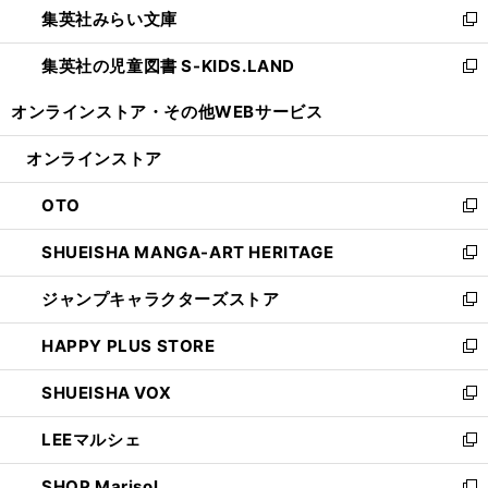
集英社みらい文庫
く
で
ド
ィ
新
開
ウ
ン
し
集英社の児童図書 S-KIDS.LAND
く
で
ド
い
新
開
ウ
ウ
し
オンラインストア・
その他WEBサービス
く
で
ィ
い
開
ン
ウ
オンラインストア
く
ド
ィ
ウ
ン
OTO
で
ド
新
開
ウ
し
SHUEISHA MANGA-ART HERITAGE
く
で
い
新
開
ウ
し
ジャンプキャラクターズストア
く
ィ
い
新
ン
ウ
し
HAPPY PLUS STORE
ド
ィ
い
新
ウ
ン
ウ
し
SHUEISHA VOX
で
ド
ィ
い
新
開
ウ
ン
ウ
し
LEEマルシェ
く
で
ド
ィ
い
新
開
ウ
ン
ウ
し
SHOP Marisol
く
で
ド