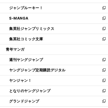
開
ウ
ン
ウ
し
ジャンプルーキー！
く
で
ド
ィ
い
新
開
ウ
ン
ウ
し
S-MANGA
く
で
ド
ィ
い
新
開
ウ
ン
ウ
し
集英社ジャンプリミックス
く
で
ド
ィ
い
新
開
ウ
ン
ウ
し
集英社コミック文庫
く
で
ド
ィ
い
新
開
ウ
ン
ウ
し
青年マンガ
く
で
ド
ィ
い
開
ウ
ン
ウ
週刊ヤングジャンプ
く
で
ド
ィ
新
開
ウ
ン
し
ヤングジャンプ定期購読デジタル
く
で
ド
い
新
開
ウ
ウ
し
ヤンジャン！
く
で
ィ
い
新
開
ン
ウ
し
となりのヤングジャンプ
く
ド
ィ
い
新
ウ
ン
ウ
し
グランドジャンプ
で
ド
ィ
い
新
開
ウ
ン
ウ
し