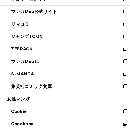
新
開
ン
ウ
し
マンガMee公式サイト
く
ド
ィ
い
新
ウ
ン
ウ
し
リマコミ
で
ド
ィ
い
新
開
ウ
ン
ウ
し
ジャンプTOON
く
で
ド
ィ
い
新
開
ウ
ン
ウ
し
ZEBRACK
く
で
ド
ィ
い
新
開
ウ
ン
ウ
し
マンガMeets
く
で
ド
ィ
い
新
開
ウ
ン
ウ
し
S-MANGA
く
で
ド
ィ
い
新
開
ウ
ン
ウ
し
集英社コミック文庫
く
で
ド
ィ
い
新
開
ウ
ン
ウ
し
女性マンガ
く
で
ド
ィ
い
開
ウ
ン
ウ
Cookie
く
で
ド
ィ
新
開
ウ
ン
し
Cocohana
く
で
ド
い
新
開