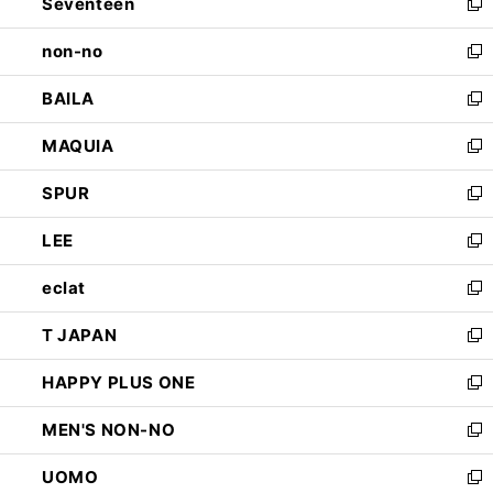
Seventeen
く
で
ド
新
開
ウ
し
non-no
く
で
い
新
開
ウ
し
BAILA
く
ィ
い
新
ン
ウ
し
MAQUIA
ド
ィ
い
新
ウ
ン
ウ
し
SPUR
で
ド
ィ
い
新
開
ウ
ン
ウ
し
LEE
く
で
ド
ィ
い
新
開
ウ
ン
ウ
し
eclat
く
で
ド
ィ
い
新
開
ウ
ン
ウ
し
T JAPAN
く
で
ド
ィ
い
新
開
ウ
ン
ウ
し
HAPPY PLUS ONE
く
で
ド
ィ
い
新
開
ウ
ン
ウ
し
MEN'S NON-NO
く
で
ド
ィ
い
新
開
ウ
ン
ウ
し
UOMO
く
で
ド
ィ
い
新