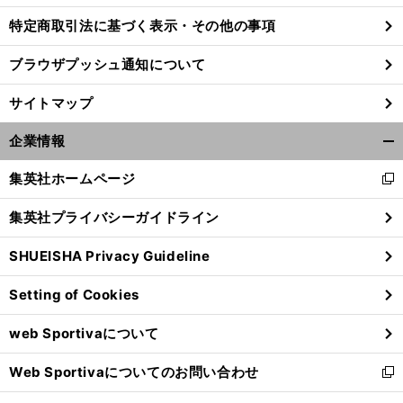
特定商取引法に基づく表示・その他の事項
ブラウザプッシュ通知について
前
へ
サイトマップ
企業情報
開
く/
集英社ホームページ
新
閉
し
じ
集英社プライバシーガイドライン
い
る
ウ
SHUEISHA Privacy Guideline
ィ
ン
Setting of Cookies
ド
ウ
web Sportivaについて
で
開
Web Sportivaについてのお問い合わせ
く
新
し