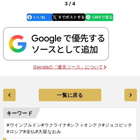
3 / 4
いいね
Xでポストする
LINEで送る
line
faceboo
x
k
Googleの「優先ソース」について
一覧に戻る
キーワード
#ウインブルドン
#ウクライナ
#シフィオンテク
#ジョコビッチ
#ロシア
#全仏
#大坂なおみ