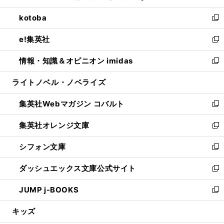
開
ウ
ン
ウ
し
kotoba
く
で
ド
ィ
い
新
開
ウ
ン
ウ
し
e!集英社
く
で
ド
ィ
い
新
開
ウ
ン
ウ
し
情報・知識＆オピニオン imidas
く
で
ド
ィ
い
新
開
ウ
ン
ウ
し
ライトノベル・ノベライズ
く
で
ド
ィ
い
開
ウ
ン
ウ
集英社Webマガジン コバルト
く
で
ド
ィ
新
開
ウ
ン
し
集英社オレンジ文庫
く
で
ド
い
新
開
ウ
ウ
し
シフォン文庫
く
で
ィ
い
新
開
ン
ウ
し
ダッシュエックス文庫公式サイト
く
ド
ィ
い
新
ウ
ン
ウ
し
JUMP j-BOOKS
で
ド
ィ
い
新
開
ウ
ン
ウ
し
キッズ
く
で
ド
ィ
い
開
ウ
ン
ウ