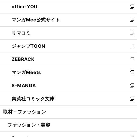
ウ
ウ
し
office YOU
く
で
ィ
い
新
開
ン
ウ
し
マンガMee公式サイト
く
ド
ィ
い
新
ウ
ン
ウ
し
リマコミ
で
ド
ィ
い
新
開
ウ
ン
ウ
し
ジャンプTOON
く
で
ド
ィ
い
新
開
ウ
ン
ウ
し
ZEBRACK
く
で
ド
ィ
い
新
開
ウ
ン
ウ
し
マンガMeets
く
で
ド
ィ
い
新
開
ウ
ン
ウ
し
S-MANGA
く
で
ド
ィ
い
新
開
ウ
ン
ウ
し
集英社コミック文庫
く
で
ド
ィ
い
新
開
ウ
ン
ウ
し
取材・ファッション
く
で
ド
ィ
い
開
ウ
ン
ウ
ファッション・美容
く
で
ド
ィ
開
ウ
ン