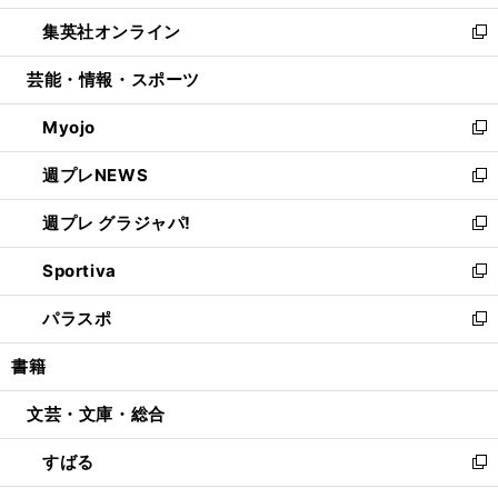
開
ウ
ン
ウ
し
集英社オンライン
く
で
ド
ィ
い
新
開
ウ
ン
ウ
し
芸能・情報・スポーツ
く
で
ド
ィ
い
開
ウ
ン
ウ
Myojo
く
で
ド
ィ
新
開
ウ
ン
し
週プレNEWS
く
で
ド
い
新
開
ウ
ウ
し
週プレ グラジャパ!
く
で
ィ
い
新
開
ン
ウ
し
Sportiva
く
ド
ィ
い
新
ウ
ン
ウ
し
パラスポ
で
ド
ィ
い
新
開
ウ
ン
ウ
し
書籍
く
で
ド
ィ
い
開
ウ
ン
ウ
文芸・文庫・総合
く
で
ド
ィ
開
ウ
ン
すばる
く
で
ド
新
開
ウ
し