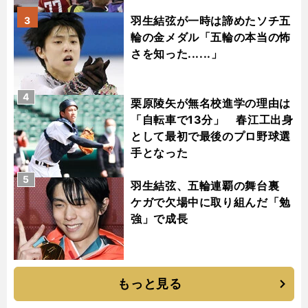
羽生結弦が一時は諦めたソチ五
3
輪の金メダル「五輪の本当の怖
さを知った......」
4
栗原陵矢が無名校進学の理由は
「自転車で13分」 春江工出身
として最初で最後のプロ野球選
手となった
5
羽生結弦、五輪連覇の舞台裏
ケガで欠場中に取り組んだ「勉
強」で成長
もっと見る