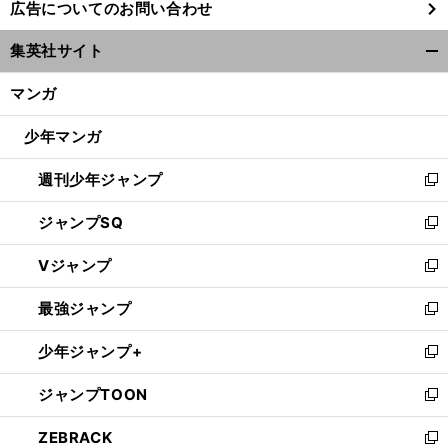
広告についてのお問い合わせ
い
ウ
集英社サイト
ィ
開
ン
く/
マンガ
ド
閉
ウ
じ
少年マンガ
で
る
開
週刊少年ジャンプ
く
新
し
ジャンプSQ
い
新
ウ
し
Vジャンプ
ィ
い
新
ン
ウ
し
最強ジャンプ
ド
ィ
い
新
ウ
ン
ウ
し
少年ジャンプ+
で
ド
ィ
い
新
開
ウ
ン
ウ
し
ジャンプTOON
く
で
ド
ィ
い
新
開
ウ
ン
ウ
し
ZEBRACK
く
で
ド
ィ
い
新