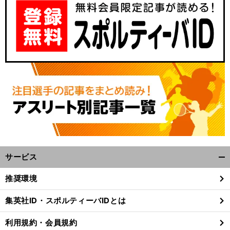
サービス
開
く/
推奨環境
閉
じ
集英社ID・スポルティーバIDとは
る
利用規約・会員規約