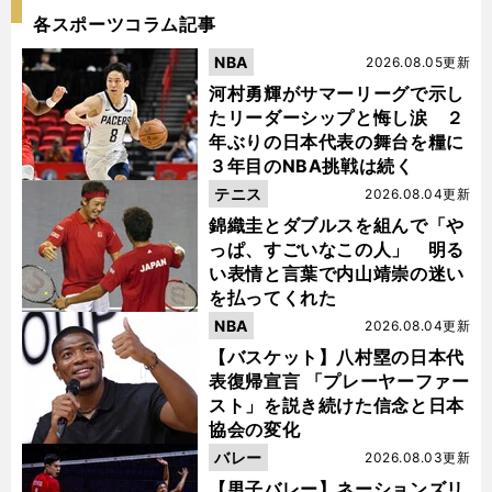
各スポーツコラム記事
NBA
2026.08.05更新
河村勇輝がサマーリーグで示し
たリーダーシップと悔し涙 ２
年ぶりの日本代表の舞台を糧に
３年目のNBA挑戦は続く
テニス
2026.08.04更新
錦織圭とダブルスを組んで「や
っぱ、すごいなこの人」 明る
い表情と言葉で内山靖崇の迷い
を払ってくれた
NBA
2026.08.04更新
【バスケット】八村塁の日本代
表復帰宣言 「プレーヤーファー
スト」を説き続けた信念と日本
協会の変化
バレー
2026.08.03更新
【男子バレー】ネーションズリ