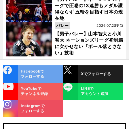
ーグで圧巻の13連勝もメダル獲
得ならず 五輪を目指す日本の現
在地
バレー
2026.07.28更新
【男子バレー】山本智大と小川
智大 ネーションズリーグ初制覇
に欠かせない「ボール落とさな
い」技術
cebo
X
Facebookで
Xでフォローする
ok
フォローする
uTube
LINE
YouTubeで
LINEで
チャンネル登録
アカウント追加
stagra
Instagramで
m
フォローする