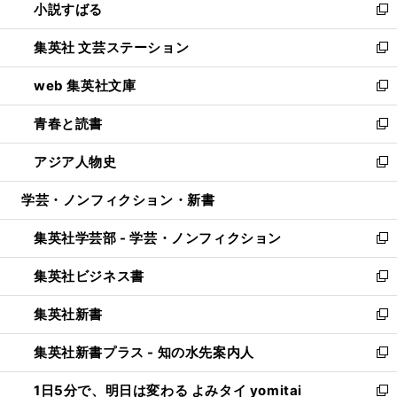
小説すばる
く
で
い
新
開
ウ
し
集英社 文芸ステーション
く
ィ
い
新
ン
ウ
し
web 集英社文庫
ド
ィ
い
新
ウ
ン
ウ
し
青春と読書
で
ド
ィ
い
新
開
ウ
ン
ウ
し
アジア人物史
く
で
ド
ィ
い
新
開
ウ
ン
ウ
し
学芸・ノンフィクション・新書
く
で
ド
ィ
い
開
ウ
ン
ウ
集英社学芸部 - 学芸・ノンフィクション
く
で
ド
ィ
新
開
ウ
ン
し
集英社ビジネス書
く
で
ド
い
新
開
ウ
ウ
し
集英社新書
く
で
ィ
い
新
開
ン
ウ
し
集英社新書プラス - 知の水先案内人
く
ド
ィ
い
新
ウ
ン
ウ
し
1日5分で、明日は変わる よみタイ yomitai
で
ド
ィ
い
新