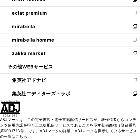
ィ
い
新
開
ウ
ン
ウ
し
eclat premium
く
で
ド
ィ
い
新
開
ウ
ン
ウ
し
mirabella
く
で
ド
ィ
い
新
開
ウ
ン
ウ
し
mirabella homme
く
で
ド
ィ
い
新
開
ウ
ン
ウ
し
zakka market
く
で
ド
ィ
い
新
開
ウ
ン
ウ
し
その他WEBサービス
く
で
ド
ィ
い
開
ウ
ン
ウ
集英社アドナビ
く
で
ド
ィ
新
開
ウ
ン
し
集英社エディターズ・ラボ
く
で
ド
い
新
開
ウ
ウ
し
く
で
ィ
い
開
ン
ウ
ABJマークは、この電子書店・電子書籍配信サービスが、著作権者からコンテ
く
ド
ィ
ンツ使用許諾を得た正規版配信サービスであることを示す登録商標（登録番号
ウ
ン
第6091713号）です。ABJマークの詳細、ABJマークを掲示しているサービス
で
ド
の一覧はこちら。