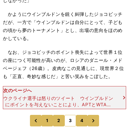
しなかった」
かようにウインブルドンを鋭く糾弾したジョコビッチ
だが、一方で「ウインブルドンは自分にとって、子ども
の頃から夢のトーナメント」とし、出場の意向をほのめ
かしている。
なお、ジョコビッチのポイント喪失によって世界１位
の座につく可能性が高いのが、ロシアのダニール・メド
ベージェフ（26歳）。皮肉なこの見通しに、現世界２位
も「正直、奇妙な感じだ」と苦い笑みをこぼした。
次のページへ
ウクライナ選手は怒りのツイート ウインブルドン
にポイントを与えないことにより、APTとWTAは
ロシアとベラルーシの選手を擁護する姿勢を示した
ことになる。 その動きを、声を大にして批判する
次
1
2
3
4
のページへ
のページへ
のは、ウク
前