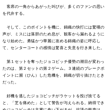
客席の一角からあがった叫びが、多くのファンの思い
を代弁する。
そして、このポイントを機に、錦織の快打には驚嘆の
声が、ミスには落胆のため息が、観客から漏れるように
なり始めた。勇猛かつ華麗に攻める錦織の姿に呼応し
て、センターコートの感情は驚喜と失意を行き来した。
第１セットを奪ったジョコビッチ優勢の潮目が変わっ
たのは、第２セットの第２ゲーム。３連続のブレークポ
イントに瀕（ひん）した危機を、錦織が切り抜けたとき
だった。
好機を逃したジョコビッチがラケットを投げ捨てる
と、「芝を痛めた」として警告が与えられる。納得でき
ぬジョコビッチは主審に食い下がるが、抗議の怒声は、