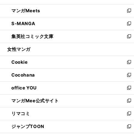
開
ウ
ン
ウ
し
マンガMeets
く
で
ド
ィ
い
新
開
ウ
ン
ウ
し
S-MANGA
く
で
ド
ィ
い
新
開
ウ
ン
ウ
し
集英社コミック文庫
く
で
ド
ィ
い
新
開
ウ
ン
ウ
し
女性マンガ
く
で
ド
ィ
い
開
ウ
ン
ウ
Cookie
く
で
ド
ィ
新
開
ウ
ン
し
Cocohana
く
で
ド
い
新
開
ウ
ウ
し
office YOU
く
で
ィ
い
新
開
ン
ウ
し
マンガMee公式サイト
く
ド
ィ
い
新
ウ
ン
ウ
し
リマコミ
で
ド
ィ
い
新
開
ウ
ン
ウ
し
ジャンプTOON
く
で
ド
ィ
い
新
開
ウ
ン
ウ
し