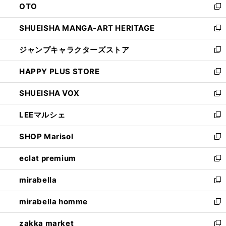
OTO
で
ド
新
開
ウ
し
SHUEISHA MANGA-ART HERITAGE
く
で
い
新
開
ウ
し
ジャンプキャラクターズストア
く
ィ
い
新
ン
ウ
し
HAPPY PLUS STORE
ド
ィ
い
新
ウ
ン
ウ
し
SHUEISHA VOX
で
ド
ィ
い
新
開
ウ
ン
ウ
し
LEEマルシェ
く
で
ド
ィ
い
新
開
ウ
ン
ウ
し
SHOP Marisol
く
で
ド
ィ
い
新
開
ウ
ン
ウ
し
eclat premium
く
で
ド
ィ
い
新
開
ウ
ン
ウ
し
mirabella
く
で
ド
ィ
い
新
開
ウ
ン
ウ
し
mirabella homme
く
で
ド
ィ
い
新
開
ウ
ン
ウ
し
zakka market
く
で
ド
ィ
い
新