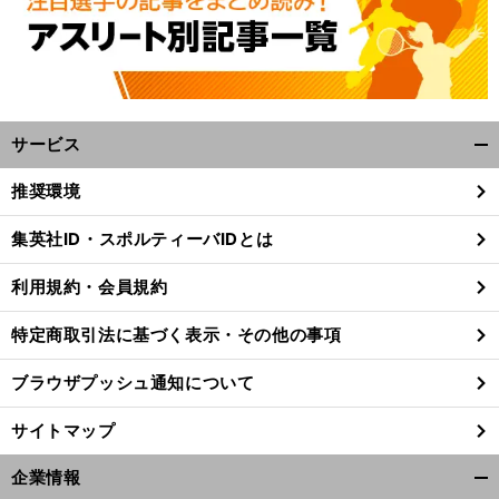
サービス
開
く/
推奨環境
閉
じ
、
。
前
集英社ID・スポルティーバIDとは
る
へ
23
利用規約・会員規約
特定商取引法に基づく表示・その他の事項
ブラウザプッシュ通知について
サイトマップ
企業情報
開