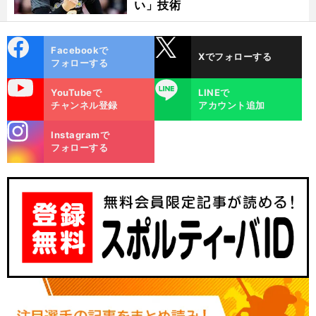
い」技術
cebo
X
Facebookで
Xでフォローする
ok
フォローする
uTube
LINE
YouTubeで
LINEで
チャンネル登録
アカウント追加
stagra
Instagramで
m
フォローする