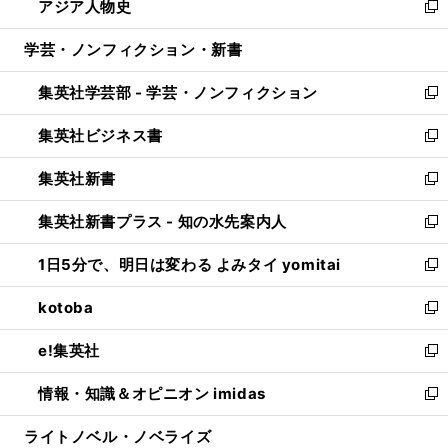
アジア人物史
く
で
ド
ィ
い
新
開
ウ
ン
ウ
し
学芸・ノンフィクション・新書
く
で
ド
ィ
い
開
ウ
ン
ウ
集英社学芸部 - 学芸・ノンフィクション
く
で
ド
ィ
新
開
ウ
ン
し
集英社ビジネス書
く
で
ド
い
新
開
ウ
ウ
し
集英社新書
く
で
ィ
い
新
開
ン
ウ
し
集英社新書プラス - 知の水先案内人
く
ド
ィ
い
新
ウ
ン
ウ
し
1日5分で、明日は変わる よみタイ yomitai
で
ド
ィ
い
新
開
ウ
ン
ウ
し
kotoba
く
で
ド
ィ
い
新
開
ウ
ン
ウ
し
e!集英社
く
で
ド
ィ
い
新
開
ウ
ン
ウ
し
情報・知識＆オピニオン imidas
く
で
ド
ィ
い
新
開
ウ
ン
ウ
し
ライトノベル・ノベライズ
く
で
ド
ィ
い