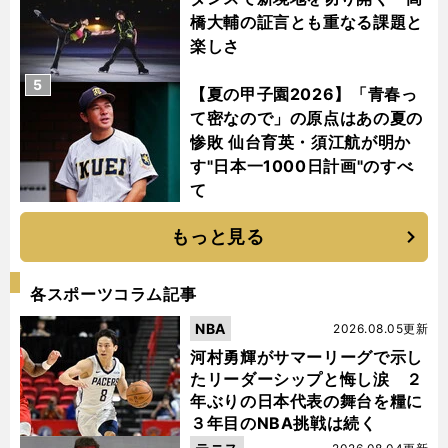
橋大輔の証言とも重なる課題と
楽しさ
5
【夏の甲子園2026】「青春っ
て密なので」の原点はあの夏の
惨敗 仙台育英・須江航が明か
す"日本一1000日計画"のすべ
て
もっと見る
各スポーツコラム記事
NBA
2026.08.05更新
河村勇輝がサマーリーグで示し
たリーダーシップと悔し涙 ２
年ぶりの日本代表の舞台を糧に
３年目のNBA挑戦は続く