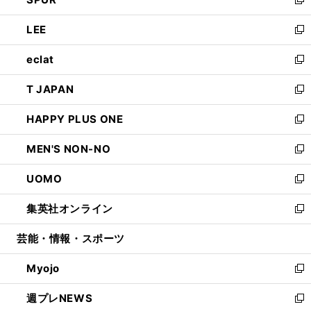
ド
ィ
い
新
開
ウ
ン
ウ
し
LEE
く
で
ド
ィ
い
新
開
ウ
ン
ウ
し
eclat
く
で
ド
ィ
い
新
開
ウ
ン
ウ
し
T JAPAN
く
で
ド
ィ
い
新
開
ウ
ン
ウ
し
HAPPY PLUS ONE
く
で
ド
ィ
い
新
開
ウ
ン
ウ
し
MEN'S NON-NO
く
で
ド
ィ
い
新
開
ウ
ン
ウ
し
UOMO
く
で
ド
ィ
い
新
開
ウ
ン
ウ
し
集英社オンライン
く
で
ド
ィ
い
新
開
ウ
ン
ウ
し
芸能・情報・スポーツ
く
で
ド
ィ
い
開
ウ
ン
ウ
Myojo
く
で
ド
ィ
新
開
ウ
ン
し
週プレNEWS
く
で
ド
い
新