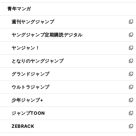
開
ウ
ン
ウ
し
青年マンガ
く
で
ド
ィ
い
開
ウ
ン
ウ
週刊ヤングジャンプ
く
で
ド
ィ
新
開
ウ
ン
し
ヤングジャンプ定期購読デジタル
く
で
ド
い
新
開
ウ
ウ
し
ヤンジャン！
く
で
ィ
い
新
開
ン
ウ
し
となりのヤングジャンプ
く
ド
ィ
い
新
ウ
ン
ウ
し
グランドジャンプ
で
ド
ィ
い
新
開
ウ
ン
ウ
し
ウルトラジャンプ
く
で
ド
ィ
い
新
開
ウ
ン
ウ
し
少年ジャンプ+
く
で
ド
ィ
い
新
開
ウ
ン
ウ
し
ジャンプTOON
く
で
ド
ィ
い
新
開
ウ
ン
ウ
し
ZEBRACK
く
で
ド
ィ
い
新
開
ウ
ン
ウ
し