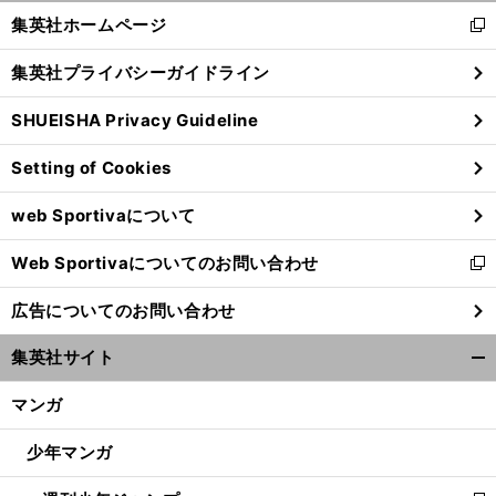
く/
集英社ホームページ
新
閉
し
じ
集英社プライバシーガイドライン
い
る
ウ
SHUEISHA Privacy Guideline
ィ
ン
Setting of Cookies
ド
ウ
web Sportivaについて
で
開
Web Sportivaについてのお問い合わせ
く
新
し
広告についてのお問い合わせ
い
ウ
集英社サイト
ィ
開
ン
く/
マンガ
ド
閉
ウ
じ
少年マンガ
で
る
開