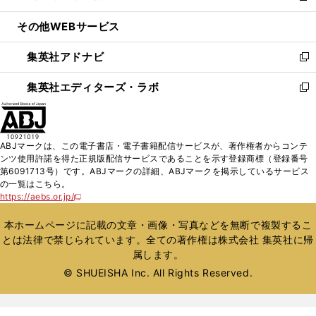
開
ウ
ン
ウ
し
その他WEBサービス
く
で
ド
ィ
い
開
ウ
ン
ウ
集英社アドナビ
く
で
ド
ィ
新
開
ウ
ン
し
集英社エディターズ・ラボ
く
で
ド
い
新
開
ウ
ウ
し
く
で
ィ
い
開
ン
ウ
ABJマークは、この電子書店・電子書籍配信サービスが、著作権者からコンテ
く
ド
ィ
ンツ使用許諾を得た正規版配信サービスであることを示す登録商標（登録番号
ウ
ン
第6091713号）です。ABJマークの詳細、ABJマークを掲示しているサービス
で
ド
の一覧はこちら。
開
ウ
https://aebs.or.jp/
新
く
で
し
い
開
本ホームページに記載の文章・画像・写真などを無断で複製するこ
ウ
く
とは法律で禁じられています。全ての著作権は株式会社 集英社に帰
ィ
属します。
ン
ド
© SHUEISHA Inc. All Rights Reserved.
ウ
で
開
く