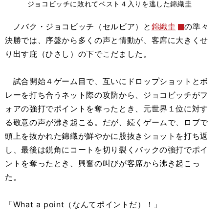
ジョコビッチに敗れてベスト４入りを逃した錦織圭
ノバク・ジョコビッチ（セルビア）と
錦織圭
の準々
決勝では、序盤から多くの声と情動が、客席に大きくせ
り出す庇（ひさし）の下でこだました。
試合開始４ゲーム目で、互いにドロップショットとボ
レーを打ち合うネット際の攻防から、ジョコビッチがフ
ォアの強打でポイントを奪ったとき、元世界１位に対す
る敬意の声が沸き起こる。だが、続くゲームで、ロブで
頭上を抜かれた錦織が鮮やかに股抜きショットを打ち返
し、最後は鋭角にコートを切り裂くバックの強打でポイ
ントを奪ったとき、興奮の叫びが客席から沸き起こっ
た。
「What a point（なんてポイントだ）！」