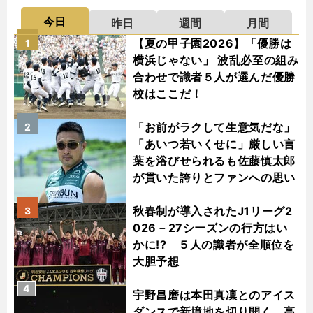
今日
昨日
週間
月間
【夏の甲子園2026】「優勝は
1
横浜じゃない」 波乱必至の組み
合わせで識者５人が選んだ優勝
校はここだ！
「お前がラクして生意気だな」
2
「あいつ若いくせに」厳しい言
葉を浴びせられるも佐藤慎太郎
が貫いた誇りとファンへの思い
秋春制が導入されたJ1リーグ2
3
026－27シーズンの行方はい
かに!? ５人の識者が全順位を
大胆予想
4
宇野昌磨は本田真凜とのアイス
ダンスで新境地を切り開く 高