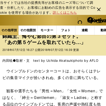
当サイトでは当社の提携先等がお客様のニーズ等について調
査・分析したり、お客様にお勧めの広告を表⽰する⽬的で Co
閉じ
okie を使⽤する場合があります。
詳しくはこちら
る
マイペ
web Sportiva (webスポルティーバ)
検索
メニュ
we
ー
その他球技の記事一覧
テニス
錦織圭、悔やむ節目の
b
ジ
その他球技
その他競技
モーター
フォト
連載
動
ス
錦織圭、悔やむ節目の第３セット。
ポ
「あの第５ゲームを取れていたら...」
ル
テ
2018年07月12日 16:27 公開
2018年07月12日 16:39 更新
ィ
ー
内田暁●取材・文 text by Uchida Akatsuki
photo by AFLO
バ
ウインブルドンのセンターコートは、おそらくはテレ
ビの集音マイクが拾いきれぬ、多くの音に満ちている。
観客や選手たちを「男性＝Men」「女性＝Women」で
はなく、「紳士＝Gentlemen」「淑女＝Ladies」と称す
る品位のウインブルドンでは、客席の声援や熱狂度も他