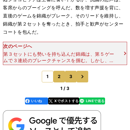
客席からのブーイングを呼んだ。数を増す声援を背に、
直後のゲームを錦織がブレーク。そのリードを維持し、
錦織が第２セットを奪ったとき、拍手と歓声がセンター
コートを包んだ。
次のページへ
第３セットにも勢いを持ち込んだ錦織は、第５ゲー
ムで３連続のブレークチャンスを掴む。しかし、直
後の打ち合いでは、リスクを負ってストレートに放
ったバックハンドが大きくラインを逸れていった。
次
1
2
3
のページへ
ボールがラケッ
1 / 3
いいね
Xでポストする
LINEで送る
line
faceboo
x
k