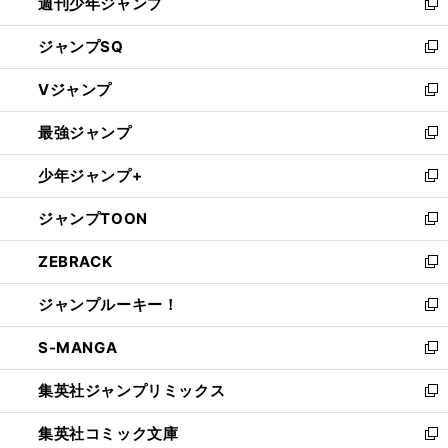
週刊少年ジャンプ
く
新
し
ジャンプSQ
い
新
ウ
し
Vジャンプ
ィ
い
新
ン
ウ
し
最強ジャンプ
ド
ィ
い
新
ウ
ン
ウ
し
少年ジャンプ+
で
ド
ィ
い
新
開
ウ
ン
ウ
し
ジャンプTOON
く
で
ド
ィ
い
新
開
ウ
ン
ウ
し
ZEBRACK
く
で
ド
ィ
い
新
開
ウ
ン
ウ
し
ジャンプルーキー！
く
で
ド
ィ
い
新
開
ウ
ン
ウ
し
S-MANGA
く
で
ド
ィ
い
新
開
ウ
ン
ウ
し
集英社ジャンプリミックス
く
で
ド
ィ
い
新
開
ウ
ン
ウ
し
集英社コミック文庫
く
で
ド
ィ
い
新