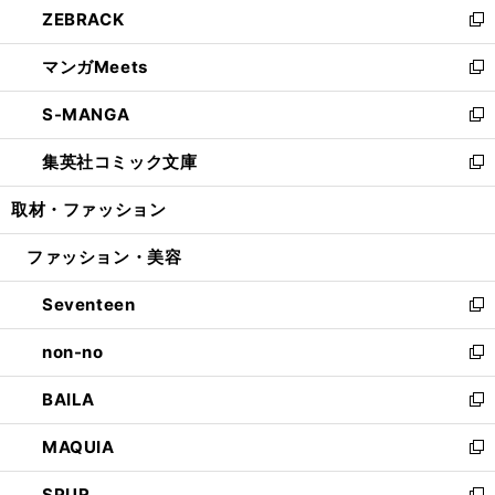
ZEBRACK
く
で
ド
ィ
い
新
開
ウ
ン
ウ
し
マンガMeets
く
で
ド
ィ
い
新
開
ウ
ン
ウ
し
S-MANGA
く
で
ド
ィ
い
新
開
ウ
ン
ウ
し
集英社コミック文庫
く
で
ド
ィ
い
新
開
ウ
ン
ウ
し
取材・ファッション
く
で
ド
ィ
い
開
ウ
ン
ウ
ファッション・美容
く
で
ド
ィ
開
ウ
ン
Seventeen
く
で
ド
新
開
ウ
し
non-no
く
で
い
新
開
ウ
し
BAILA
く
ィ
い
新
ン
ウ
し
MAQUIA
ド
ィ
い
新
ウ
ン
ウ
し
SPUR
で