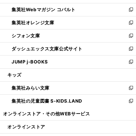
開
ウ
ン
ウ
集英社Webマガジン コバルト
く
で
ド
ィ
新
開
ウ
ン
し
集英社オレンジ文庫
く
で
ド
い
新
開
ウ
ウ
し
シフォン文庫
く
で
ィ
い
新
開
ン
ウ
し
ダッシュエックス文庫公式サイト
く
ド
ィ
い
新
ウ
ン
ウ
し
JUMP j-BOOKS
で
ド
ィ
い
新
開
ウ
ン
ウ
し
キッズ
く
で
ド
ィ
い
開
ウ
ン
ウ
集英社みらい文庫
く
で
ド
ィ
新
開
ウ
ン
し
集英社の児童図書 S-KIDS.LAND
く
で
ド
い
新
開
ウ
ウ
し
オンラインストア・
その他WEBサービス
く
で
ィ
い
開
ン
ウ
オンラインストア
く
ド
ィ
ウ
ン