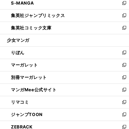
S-MANGA
く
で
ド
ィ
い
新
開
ウ
ン
ウ
し
集英社ジャンプリミックス
く
で
ド
ィ
い
新
開
ウ
ン
ウ
し
集英社コミック文庫
く
で
ド
ィ
い
新
開
ウ
ン
ウ
し
少女マンガ
く
で
ド
ィ
い
開
ウ
ン
ウ
りぼん
く
で
ド
ィ
新
開
ウ
ン
し
マーガレット
く
で
ド
い
新
開
ウ
ウ
し
別冊マーガレット
く
で
ィ
い
新
開
ン
ウ
し
マンガMee公式サイト
く
ド
ィ
い
新
ウ
ン
ウ
し
リマコミ
で
ド
ィ
い
新
開
ウ
ン
ウ
し
ジャンプTOON
く
で
ド
ィ
い
新
開
ウ
ン
ウ
し
ZEBRACK
く
で
ド
ィ
い
新