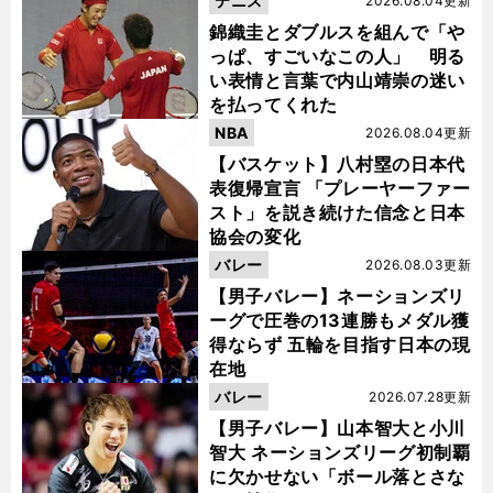
テニス
2026.08.04更新
錦織圭とダブルスを組んで「や
っぱ、すごいなこの人」 明る
い表情と言葉で内山靖崇の迷い
を払ってくれた
NBA
2026.08.04更新
【バスケット】八村塁の日本代
表復帰宣言 「プレーヤーファー
スト」を説き続けた信念と日本
協会の変化
バレー
2026.08.03更新
【男子バレー】ネーションズリ
ーグで圧巻の13連勝もメダル獲
得ならず 五輪を目指す日本の現
在地
バレー
2026.07.28更新
【男子バレー】山本智大と小川
智大 ネーションズリーグ初制覇
に欠かせない「ボール落とさな