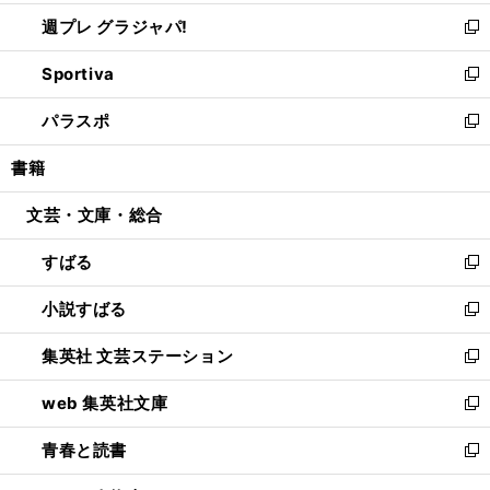
開
ウ
ウ
し
週プレ グラジャパ!
く
で
ィ
い
新
開
ン
ウ
し
Sportiva
く
ド
ィ
い
新
ウ
ン
ウ
し
パラスポ
で
ド
ィ
い
新
開
ウ
ン
ウ
し
書籍
く
で
ド
ィ
い
開
ウ
ン
ウ
文芸・文庫・総合
く
で
ド
ィ
開
ウ
ン
すばる
く
で
ド
新
開
ウ
し
小説すばる
く
で
い
新
開
ウ
し
集英社 文芸ステーション
く
ィ
い
新
ン
ウ
し
web 集英社文庫
ド
ィ
い
新
ウ
ン
ウ
し
青春と読書
で
ド
ィ
い
新
開
ウ
ン
ウ
し