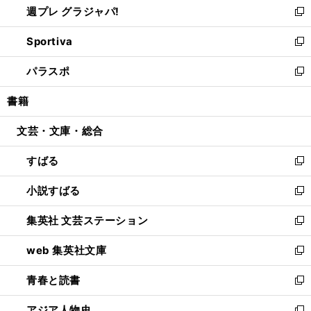
週プレ グラジャパ!
く
で
ィ
い
新
開
ン
ウ
し
Sportiva
く
ド
ィ
い
新
ウ
ン
ウ
し
パラスポ
で
ド
ィ
い
新
開
ウ
ン
ウ
し
書籍
く
で
ド
ィ
い
開
ウ
ン
ウ
文芸・文庫・総合
く
で
ド
ィ
開
ウ
ン
すばる
く
で
ド
新
開
ウ
し
小説すばる
く
で
い
新
開
ウ
し
集英社 文芸ステーション
く
ィ
い
新
ン
ウ
し
web 集英社文庫
ド
ィ
い
新
ウ
ン
ウ
し
青春と読書
で
ド
ィ
い
新
開
ウ
ン
ウ
し
アジア人物史
く
で
ド