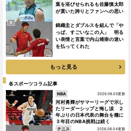
葉を浴びせられるも佐藤慎太郎
が貫いた誇りとファンへの思い
5
錦織圭とダブルスを組んで「や
っぱ、すごいなこの人」 明る
い表情と言葉で内山靖崇の迷い
を払ってくれた
もっと見る
各スポーツコラム記事
NBA
2026.08.05更新
河村勇輝がサマーリーグで示し
たリーダーシップと悔し涙 ２
年ぶりの日本代表の舞台を糧に
３年目のNBA挑戦は続く
テニス
2026.08.04更新