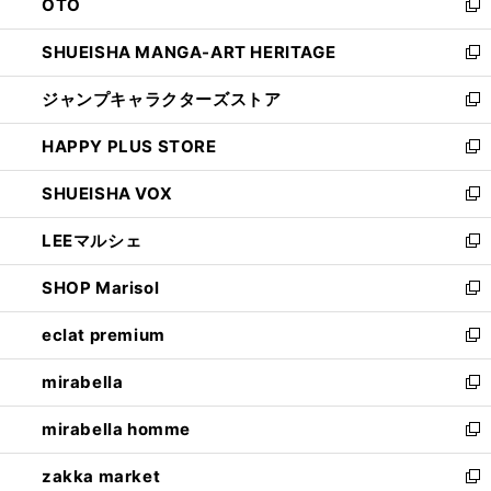
OTO
で
ド
新
開
ウ
し
SHUEISHA MANGA-ART HERITAGE
く
で
い
新
開
ウ
し
ジャンプキャラクターズストア
く
ィ
い
新
ン
ウ
し
HAPPY PLUS STORE
ド
ィ
い
新
ウ
ン
ウ
し
SHUEISHA VOX
で
ド
ィ
い
新
開
ウ
ン
ウ
し
LEEマルシェ
く
で
ド
ィ
い
新
開
ウ
ン
ウ
し
SHOP Marisol
く
で
ド
ィ
い
新
開
ウ
ン
ウ
し
eclat premium
く
で
ド
ィ
い
新
開
ウ
ン
ウ
し
mirabella
く
で
ド
ィ
い
新
開
ウ
ン
ウ
し
mirabella homme
く
で
ド
ィ
い
新
開
ウ
ン
ウ
し
zakka market
く
で
ド
ィ
い
新