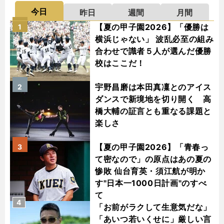
今日
昨日
週間
月間
【夏の甲子園2026】「優勝は
1
横浜じゃない」 波乱必至の組み
合わせで識者５人が選んだ優勝
校はここだ！
宇野昌磨は本田真凜とのアイス
2
ダンスで新境地を切り開く 高
橋大輔の証言とも重なる課題と
楽しさ
【夏の甲子園2026】「青春っ
3
て密なので」の原点はあの夏の
惨敗 仙台育英・須江航が明か
す"日本一1000日計画"のすべ
て
4
「お前がラクして生意気だな」
「あいつ若いくせに」厳しい言