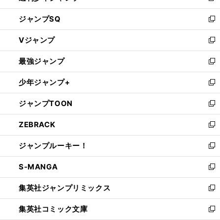
し
ジャンプSQ
い
新
ウ
し
Vジャンプ
ィ
い
新
ン
ウ
し
最強ジャンプ
ド
ィ
い
新
ウ
ン
ウ
し
少年ジャンプ+
で
ド
ィ
い
新
開
ウ
ン
ウ
し
ジャンプTOON
く
で
ド
ィ
い
新
開
ウ
ン
ウ
し
ZEBRACK
く
で
ド
ィ
い
新
開
ウ
ン
ウ
し
ジャンプルーキー！
く
で
ド
ィ
い
新
開
ウ
ン
ウ
し
S-MANGA
く
で
ド
ィ
い
新
開
ウ
ン
ウ
し
集英社ジャンプリミックス
く
で
ド
ィ
い
新
開
ウ
ン
ウ
し
集英社コミック文庫
く
で
ド
ィ
い
新
開
ウ