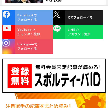
cebo
X
Facebookで
Xでフォローする
ok
フォローする
uTube
LINE
YouTubeで
LINEで
チャンネル登録
アカウント追加
stagra
Instagramで
m
フォローする