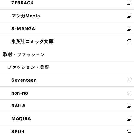
ZEBRACK
く
で
ド
ィ
い
新
開
ウ
ン
ウ
し
マンガMeets
く
で
ド
ィ
い
新
開
ウ
ン
ウ
し
S-MANGA
く
で
ド
ィ
い
新
開
ウ
ン
ウ
し
集英社コミック文庫
く
で
ド
ィ
い
新
開
ウ
ン
ウ
し
取材・ファッション
く
で
ド
ィ
い
開
ウ
ン
ウ
ファッション・美容
く
で
ド
ィ
開
ウ
ン
Seventeen
く
で
ド
新
開
ウ
し
non-no
く
で
い
新
開
ウ
し
BAILA
く
ィ
い
新
ン
ウ
し
MAQUIA
ド
ィ
い
新
ウ
ン
ウ
し
SPUR
で
ド
ィ
い
新