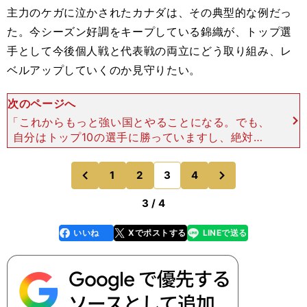
主力のケガに泣かされたカナダは、その典型的な例だっ
た。今シーズン好調をキープしている錦織が、トップ選
手として今後個人戦と代表戦の両立にどう取り組み、レ
ベルアップしていくのか見守りたい。
次のページへ
「これからもっと強い国とやることになる。でも、
自分はトップ10の選手に勝っていますし、絶対チ
ャンスはあると思う。僕自身はもちろん、チーム全
員が強くなれれば、もっともっと上にいけると思
次
1
2
3
4
のページへ
のページへ
う」 WG準々
前
3 / 4
いいね
Xでポストする
LINEで送る
line
faceboo
x
k