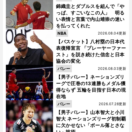
錦織圭とダブルスを組んで「や
っぱ、すごいなこの人」 明る
い表情と言葉で内山靖崇の迷い
を払ってくれた
NBA
2026.08.04更新
【バスケット】八村塁の日本代
表復帰宣言 「プレーヤーファー
スト」を説き続けた信念と日本
協会の変化
バレー
2026.08.03更新
【男子バレー】ネーションズリ
ーグで圧巻の13連勝もメダル獲
得ならず 五輪を目指す日本の現
在地
バレー
2026.07.28更新
【男子バレー】山本智大と小川
智大 ネーションズリーグ初制覇
に欠かせない「ボール落とさな
い」技術