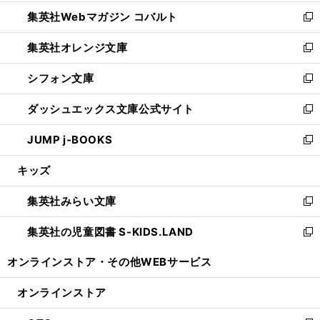
開
ウ
ン
ウ
集英社Webマガジン コバルト
く
で
ド
ィ
新
開
ウ
ン
し
集英社オレンジ文庫
く
で
ド
い
新
開
ウ
ウ
し
シフォン文庫
く
で
ィ
い
新
開
ン
ウ
し
ダッシュエックス文庫公式サイト
く
ド
ィ
い
新
ウ
ン
ウ
し
JUMP j-BOOKS
で
ド
ィ
い
新
開
ウ
ン
ウ
し
キッズ
く
で
ド
ィ
い
開
ウ
ン
ウ
集英社みらい文庫
く
で
ド
ィ
新
開
ウ
ン
し
集英社の児童図書 S-KIDS.LAND
く
で
ド
い
新
開
ウ
ウ
し
オンラインストア・
その他WEBサービス
く
で
ィ
い
開
ン
ウ
オンラインストア
く
ド
ィ
ウ
ン