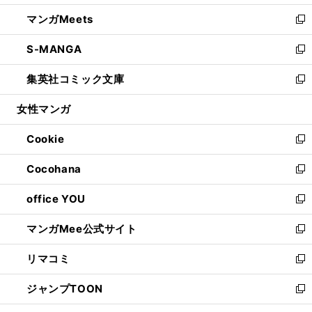
開
ウ
ン
ウ
し
マンガMeets
く
で
ド
ィ
い
新
開
ウ
ン
ウ
し
S-MANGA
く
で
ド
ィ
い
新
開
ウ
ン
ウ
し
集英社コミック文庫
く
で
ド
ィ
い
新
開
ウ
ン
ウ
し
女性マンガ
く
で
ド
ィ
い
開
ウ
ン
ウ
Cookie
く
で
ド
ィ
新
開
ウ
ン
し
Cocohana
く
で
ド
い
新
開
ウ
ウ
し
office YOU
く
で
ィ
い
新
開
ン
ウ
し
マンガMee公式サイト
く
ド
ィ
い
新
ウ
ン
ウ
し
リマコミ
で
ド
ィ
い
新
開
ウ
ン
ウ
し
ジャンプTOON
く
で
ド
ィ
い
新
開
ウ
ン
ウ
し