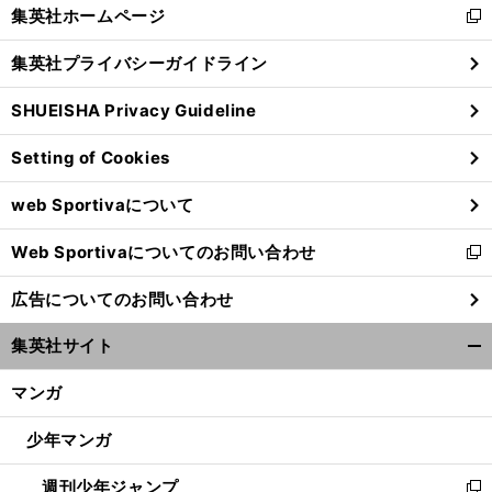
く/
集英社ホームページ
新
閉
し
じ
集英社プライバシーガイドライン
い
る
ウ
SHUEISHA Privacy Guideline
ィ
ン
Setting of Cookies
ド
ウ
web Sportivaについて
で
開
Web Sportivaについてのお問い合わせ
く
新
し
広告についてのお問い合わせ
い
ウ
集英社サイト
ィ
開
ン
く/
マンガ
ド
閉
ウ
じ
少年マンガ
で
る
開
週刊少年ジャンプ
く
新