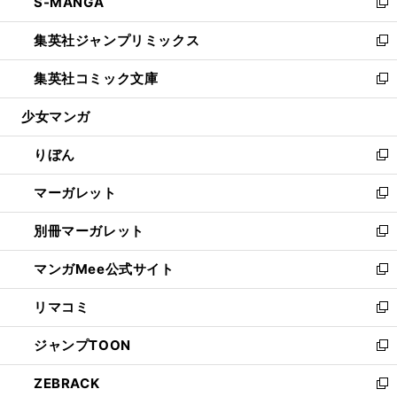
S-MANGA
く
で
ド
ィ
い
新
開
ウ
ン
ウ
し
集英社ジャンプリミックス
く
で
ド
ィ
い
新
開
ウ
ン
ウ
し
集英社コミック文庫
く
で
ド
ィ
い
新
開
ウ
ン
ウ
し
少女マンガ
く
で
ド
ィ
い
開
ウ
ン
ウ
りぼん
く
で
ド
ィ
新
開
ウ
ン
し
マーガレット
く
で
ド
い
新
開
ウ
ウ
し
別冊マーガレット
く
で
ィ
い
新
開
ン
ウ
し
マンガMee公式サイト
く
ド
ィ
い
新
ウ
ン
ウ
し
リマコミ
で
ド
ィ
い
新
開
ウ
ン
ウ
し
ジャンプTOON
く
で
ド
ィ
い
新
開
ウ
ン
ウ
し
ZEBRACK
く
で
ド
ィ
い
新