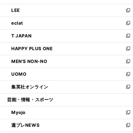
開
ウ
ン
ウ
し
LEE
く
で
ド
ィ
い
新
開
ウ
ン
ウ
し
eclat
く
で
ド
ィ
い
新
開
ウ
ン
ウ
し
T JAPAN
く
で
ド
ィ
い
新
開
ウ
ン
ウ
し
HAPPY PLUS ONE
く
で
ド
ィ
い
新
開
ウ
ン
ウ
し
MEN'S NON-NO
く
で
ド
ィ
い
新
開
ウ
ン
ウ
し
UOMO
く
で
ド
ィ
い
新
開
ウ
ン
ウ
し
集英社オンライン
く
で
ド
ィ
い
新
開
ウ
ン
ウ
し
芸能・情報・スポーツ
く
で
ド
ィ
い
開
ウ
ン
ウ
Myojo
く
で
ド
ィ
新
開
ウ
ン
し
週プレNEWS
く
で
ド
い
新
開
ウ
ウ
し