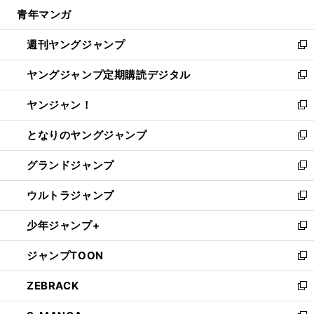
ン
ウ
し
青年マンガ
く
で
ド
ィ
い
開
ウ
ン
ウ
週刊ヤングジャンプ
く
で
ド
ィ
新
開
ウ
ン
し
ヤングジャンプ定期購読デジタル
く
で
ド
い
新
開
ウ
ウ
し
ヤンジャン！
く
で
ィ
い
新
開
ン
ウ
し
となりのヤングジャンプ
く
ド
ィ
い
新
ウ
ン
ウ
し
グランドジャンプ
で
ド
ィ
い
新
開
ウ
ン
ウ
し
ウルトラジャンプ
く
で
ド
ィ
い
新
開
ウ
ン
ウ
し
少年ジャンプ+
く
で
ド
ィ
い
新
開
ウ
ン
ウ
し
ジャンプTOON
く
で
ド
ィ
い
新
開
ウ
ン
ウ
し
ZEBRACK
く
で
ド
ィ
い
新
開
ウ
ン
ウ
し