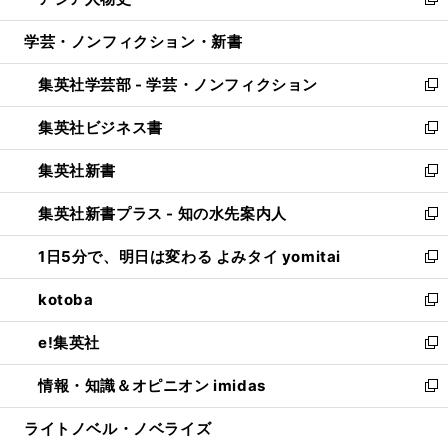
ィ
い
新
開
ウ
ン
ウ
し
学芸・ノンフィクション・新書
く
で
ド
ィ
い
開
ウ
ン
ウ
集英社学芸部 - 学芸・ノンフィクション
く
で
ド
ィ
新
開
ウ
ン
し
集英社ビジネス書
く
で
ド
い
新
開
ウ
ウ
し
集英社新書
く
で
ィ
い
新
開
ン
ウ
し
集英社新書プラス - 知の水先案内人
く
ド
ィ
い
新
ウ
ン
ウ
し
1日5分で、明日は変わる よみタイ yomitai
で
ド
ィ
い
新
開
ウ
ン
ウ
し
kotoba
く
で
ド
ィ
い
新
開
ウ
ン
ウ
し
e!集英社
く
で
ド
ィ
い
新
開
ウ
ン
ウ
し
情報・知識＆オピニオン imidas
く
で
ド
ィ
い
新
開
ウ
ン
ウ
し
ライトノベル・ノベライズ
く
で
ド
ィ
い