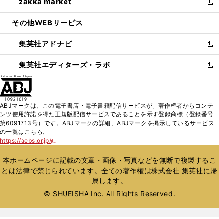
zakka market
く
で
ド
ィ
い
新
開
ウ
ン
ウ
し
その他WEBサービス
く
で
ド
ィ
い
開
ウ
ン
ウ
集英社アドナビ
く
で
ド
ィ
新
開
ウ
ン
し
集英社エディターズ・ラボ
く
で
ド
い
新
開
ウ
ウ
し
く
で
ィ
い
開
ン
ウ
ABJマークは、この電子書店・電子書籍配信サービスが、著作権者からコンテ
く
ド
ィ
ンツ使用許諾を得た正規版配信サービスであることを示す登録商標（登録番号
ウ
ン
第6091713号）です。ABJマークの詳細、ABJマークを掲示しているサービス
で
ド
の一覧はこちら。
開
ウ
https://aebs.or.jp/
新
く
で
し
い
開
本ホームページに記載の文章・画像・写真などを無断で複製するこ
ウ
く
とは法律で禁じられています。全ての著作権は株式会社 集英社に帰
ィ
属します。
ン
ド
© SHUEISHA Inc. All Rights Reserved.
ウ
で
開