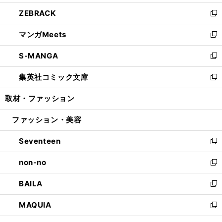
開
ウ
ン
ウ
し
ZEBRACK
く
で
ド
ィ
い
新
開
ウ
ン
ウ
し
マンガMeets
く
で
ド
ィ
い
新
開
ウ
ン
ウ
し
S-MANGA
く
で
ド
ィ
い
新
開
ウ
ン
ウ
し
集英社コミック文庫
く
で
ド
ィ
い
新
開
ウ
ン
ウ
し
取材・ファッション
く
で
ド
ィ
い
開
ウ
ン
ウ
ファッション・美容
く
で
ド
ィ
開
ウ
ン
Seventeen
く
で
ド
新
開
ウ
し
non-no
く
で
い
新
開
ウ
し
BAILA
く
ィ
い
新
ン
ウ
し
MAQUIA
ド
ィ
い
新
ウ
ン
ウ
し