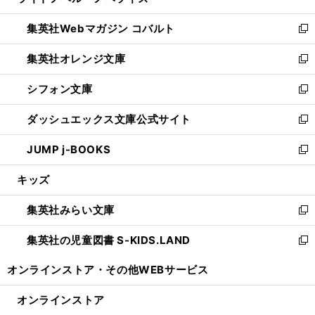
い
開
ウ
ン
ウ
集英社Webマガジン コバルト
く
で
ド
ィ
新
開
ウ
ン
し
集英社オレンジ文庫
く
で
ド
い
新
開
ウ
ウ
し
シフォン文庫
く
で
ィ
い
新
開
ン
ウ
し
ダッシュエックス文庫公式サイト
く
ド
ィ
い
新
ウ
ン
ウ
し
JUMP j-BOOKS
で
ド
ィ
い
新
開
ウ
ン
ウ
し
キッズ
く
で
ド
ィ
い
開
ウ
ン
ウ
集英社みらい文庫
く
で
ド
ィ
新
開
ウ
ン
し
集英社の児童図書 S-KIDS.LAND
く
で
ド
い
新
開
ウ
ウ
し
オンラインストア・
その他WEBサービス
く
で
ィ
い
開
ン
ウ
オンラインストア
く
ド
ィ