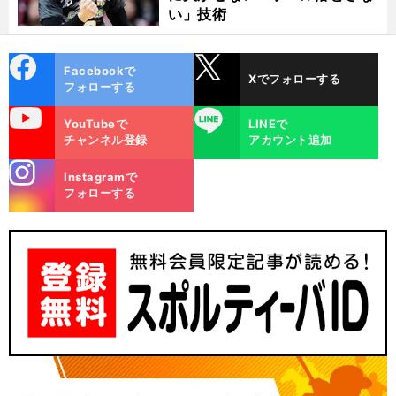
い」技術
cebo
X
Facebookで
Xでフォローする
ok
フォローする
uTube
LINE
YouTubeで
LINEで
チャンネル登録
アカウント追加
stagra
Instagramで
m
フォローする