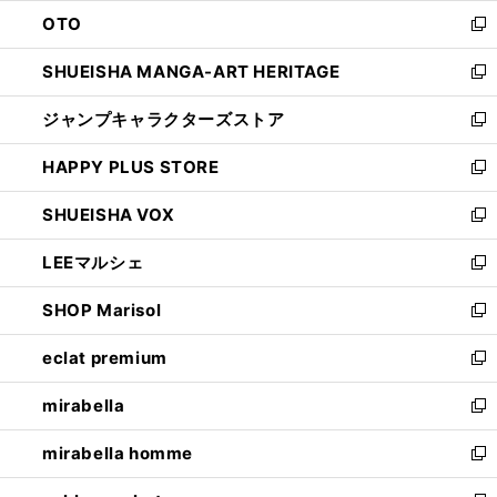
ウ
ン
OTO
で
ド
新
開
ウ
し
SHUEISHA MANGA-ART HERITAGE
く
で
い
新
開
ウ
し
ジャンプキャラクターズストア
く
ィ
い
新
ン
ウ
し
HAPPY PLUS STORE
ド
ィ
い
新
ウ
ン
ウ
し
SHUEISHA VOX
で
ド
ィ
い
新
開
ウ
ン
ウ
し
LEEマルシェ
く
で
ド
ィ
い
新
開
ウ
ン
ウ
し
SHOP Marisol
く
で
ド
ィ
い
新
開
ウ
ン
ウ
し
eclat premium
く
で
ド
ィ
い
新
開
ウ
ン
ウ
し
mirabella
く
で
ド
ィ
い
新
開
ウ
ン
ウ
し
mirabella homme
く
で
ド
ィ
い
新
開
ウ
ン
ウ
し