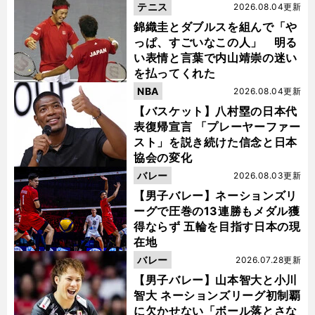
テニス
2026.08.04更新
錦織圭とダブルスを組んで「や
っぱ、すごいなこの人」 明る
い表情と言葉で内山靖崇の迷い
を払ってくれた
NBA
2026.08.04更新
【バスケット】八村塁の日本代
表復帰宣言 「プレーヤーファー
スト」を説き続けた信念と日本
協会の変化
バレー
2026.08.03更新
【男子バレー】ネーションズリ
ーグで圧巻の13連勝もメダル獲
得ならず 五輪を目指す日本の現
在地
バレー
2026.07.28更新
【男子バレー】山本智大と小川
智大 ネーションズリーグ初制覇
に欠かせない「ボール落とさな