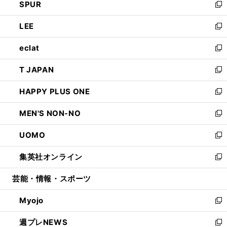
SPUR
で
ド
ィ
い
新
開
ウ
ン
ウ
し
LEE
く
で
ド
ィ
い
新
開
ウ
ン
ウ
し
eclat
く
で
ド
ィ
い
新
開
ウ
ン
ウ
し
T JAPAN
く
で
ド
ィ
い
新
開
ウ
ン
ウ
し
HAPPY PLUS ONE
く
で
ド
ィ
い
新
開
ウ
ン
ウ
し
MEN'S NON-NO
く
で
ド
ィ
い
新
開
ウ
ン
ウ
し
UOMO
く
で
ド
ィ
い
新
開
ウ
ン
ウ
し
集英社オンライン
く
で
ド
ィ
い
新
開
ウ
ン
ウ
し
芸能・情報・スポーツ
く
で
ド
ィ
い
開
ウ
ン
ウ
Myojo
く
で
ド
ィ
新
開
ウ
ン
し
週プレNEWS
く
で
ド
い
新