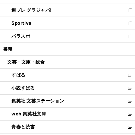
開
ウ
ウ
し
週プレ グラジャパ!
く
で
ィ
い
新
開
ン
ウ
し
Sportiva
く
ド
ィ
い
新
ウ
ン
ウ
し
パラスポ
で
ド
ィ
い
新
開
ウ
ン
ウ
し
書籍
く
で
ド
ィ
い
開
ウ
ン
ウ
文芸・文庫・総合
く
で
ド
ィ
開
ウ
ン
すばる
く
で
ド
新
開
ウ
し
小説すばる
く
で
い
新
開
ウ
し
集英社 文芸ステーション
く
ィ
い
新
ン
ウ
し
web 集英社文庫
ド
ィ
い
新
ウ
ン
ウ
し
青春と読書
で
ド
ィ
い
新
開
ウ
ン
ウ
し