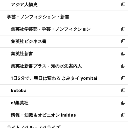
アジア人物史
く
で
ド
ィ
い
新
開
ウ
ン
ウ
し
学芸・ノンフィクション・新書
く
で
ド
ィ
い
開
ウ
ン
ウ
集英社学芸部 - 学芸・ノンフィクション
く
で
ド
ィ
新
開
ウ
ン
し
集英社ビジネス書
く
で
ド
い
新
開
ウ
ウ
し
集英社新書
く
で
ィ
い
新
開
ン
ウ
し
集英社新書プラス - 知の水先案内人
く
ド
ィ
い
新
ウ
ン
ウ
し
1日5分で、明日は変わる よみタイ yomitai
で
ド
ィ
い
新
開
ウ
ン
ウ
し
kotoba
く
で
ド
ィ
い
新
開
ウ
ン
ウ
し
e!集英社
く
で
ド
ィ
い
新
開
ウ
ン
ウ
し
情報・知識＆オピニオン imidas
く
で
ド
ィ
い
新
開
ウ
ン
ウ
し
ライトノベル・ノベライズ
く
で
ド
ィ