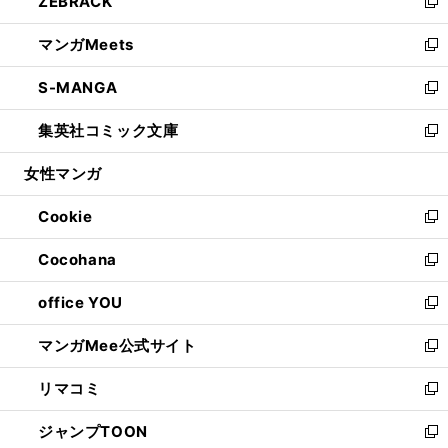
ZEBRACK
く
で
ド
ィ
い
新
開
ウ
ン
ウ
し
マンガMeets
く
で
ド
ィ
い
新
開
ウ
ン
ウ
し
S-MANGA
く
で
ド
ィ
い
新
開
ウ
ン
ウ
し
集英社コミック文庫
く
で
ド
ィ
い
新
開
ウ
ン
ウ
し
女性マンガ
く
で
ド
ィ
い
開
ウ
ン
ウ
Cookie
く
で
ド
ィ
新
開
ウ
ン
し
Cocohana
く
で
ド
い
新
開
ウ
ウ
し
office YOU
く
で
ィ
い
新
開
ン
ウ
し
マンガMee公式サイト
く
ド
ィ
い
新
ウ
ン
ウ
し
リマコミ
で
ド
ィ
い
新
開
ウ
ン
ウ
し
ジャンプTOON
く
で
ド
ィ
い
新