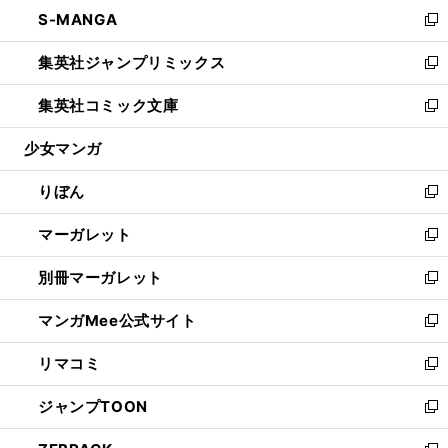
ウ
し
S-MANGA
く
で
ド
ィ
い
新
開
ウ
ン
ウ
し
集英社ジャンプリミックス
く
で
ド
ィ
い
新
開
ウ
ン
ウ
し
集英社コミック文庫
く
で
ド
ィ
い
新
開
ウ
ン
ウ
し
少女マンガ
く
で
ド
ィ
い
開
ウ
ン
ウ
りぼん
く
で
ド
ィ
新
開
ウ
ン
し
マーガレット
く
で
ド
い
新
開
ウ
ウ
し
別冊マーガレット
く
で
ィ
い
新
開
ン
ウ
し
マンガMee公式サイト
く
ド
ィ
い
新
ウ
ン
ウ
し
リマコミ
で
ド
ィ
い
新
開
ウ
ン
ウ
し
ジャンプTOON
く
で
ド
ィ
い
新
開
ウ
ン
ウ
し