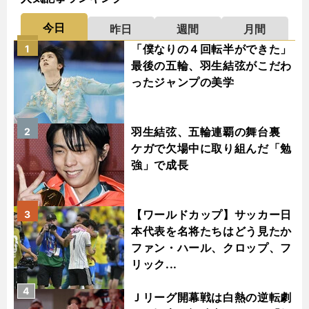
今日
昨日
週間
月間
「僕なりの４回転半ができた」
1
最後の五輪、羽生結弦がこだわ
ったジャンプの美学
羽生結弦、五輪連覇の舞台裏
2
ケガで欠場中に取り組んだ「勉
強」で成長
【ワールドカップ】サッカー日
3
本代表を名将たちはどう見たか
ファン・ハール、クロップ、フ
リック...
4
Ｊリーグ開幕戦は白熱の逆転劇