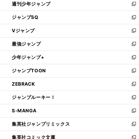
週刊少年ジャンプ
く
新
し
ジャンプSQ
い
新
ウ
し
Vジャンプ
ィ
い
新
ン
ウ
し
最強ジャンプ
ド
ィ
い
新
ウ
ン
ウ
し
少年ジャンプ+
で
ド
ィ
い
新
開
ウ
ン
ウ
し
ジャンプTOON
く
で
ド
ィ
い
新
開
ウ
ン
ウ
し
ZEBRACK
く
で
ド
ィ
い
新
開
ウ
ン
ウ
し
ジャンプルーキー！
く
で
ド
ィ
い
新
開
ウ
ン
ウ
し
S-MANGA
く
で
ド
ィ
い
新
開
ウ
ン
ウ
し
集英社ジャンプリミックス
く
で
ド
ィ
い
新
開
ウ
ン
ウ
し
集英社コミック文庫
く
で
ド
ィ
い
新