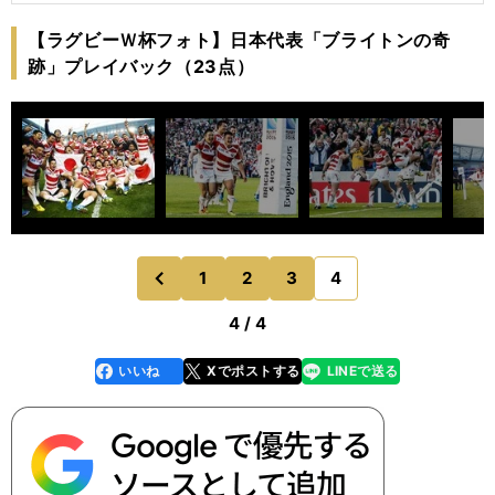
【ラグビーＷ杯フォト】日本代表「ブライトンの奇
跡」プレイバック（23点）
1
2
3
4
のページへ
前
4 / 4
いいね
Xでポストする
LINEで送る
line
faceboo
x
k