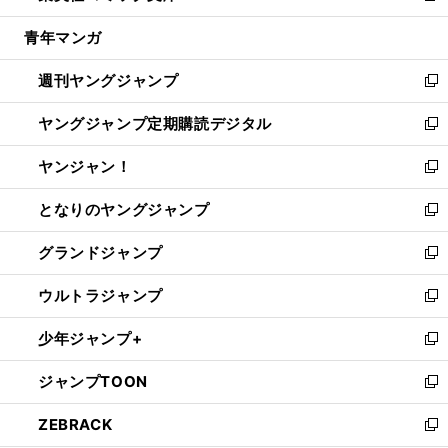
開
ウ
ン
ウ
し
青年マンガ
く
で
ド
ィ
い
開
ウ
ン
ウ
週刊ヤングジャンプ
く
で
ド
ィ
新
開
ウ
ン
し
ヤングジャンプ定期購読デジタル
く
で
ド
い
新
開
ウ
ウ
し
ヤンジャン！
く
で
ィ
い
新
開
ン
ウ
し
となりのヤングジャンプ
く
ド
ィ
い
新
ウ
ン
ウ
し
グランドジャンプ
で
ド
ィ
い
新
開
ウ
ン
ウ
し
ウルトラジャンプ
く
で
ド
ィ
い
新
開
ウ
ン
ウ
し
少年ジャンプ+
く
で
ド
ィ
い
新
開
ウ
ン
ウ
し
ジャンプTOON
く
で
ド
ィ
い
新
開
ウ
ン
ウ
し
ZEBRACK
く
で
ド
ィ
い
新
開
ウ
ン