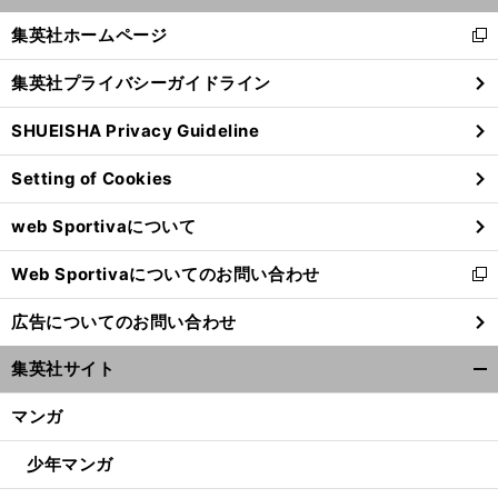
グビーＷ杯メンバーでサプライズ
４年間で出場１試合だけのレメキが選出された理由
く/
集英社ホームページ
新
閉
し
じ
集英社プライバシーガイドライン
い
る
ウ
SHUEISHA Privacy Guideline
ィ
ン
Setting of Cookies
ド
ウ
web Sportivaについて
で
開
Web Sportivaについてのお問い合わせ
く
新
し
広告についてのお問い合わせ
い
ウ
集英社サイト
ィ
開
ン
く/
マンガ
ド
閉
ウ
じ
少年マンガ
で
る
開