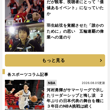
だが観客、視聴者にとって「価
値あるイベント」になっていた
か
5
羽生結弦を覚醒させた「誰かの
ために」の思い 五輪連覇の偉
業への道のり
もっと見る
各スポーツコラム記事
NBA
2026.08.05更新
河村勇輝がサマーリーグで示し
たリーダーシップと悔し涙 ２
年ぶりの日本代表の舞台を糧に
３年目のNBA挑戦は続く