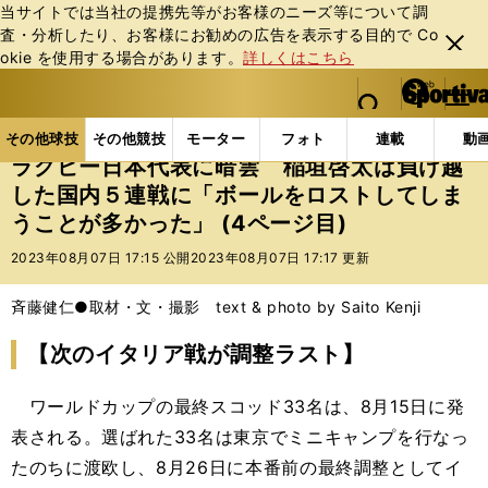
当サイトでは当社の提携先等がお客様のニーズ等について調
査・分析したり、お客様にお勧めの広告を表⽰する⽬的で Co
閉じ
okie を使⽤する場合があります。
詳しくはこちら
る
マイペ
web Sportiva (webスポルティーバ)
検索
メニュ
we
ー
その他球技の記事一覧
ラグビー
ラグビー日本代表
b
ジ
その他球技
その他競技
モーター
フォト
連載
動
ス
ラグビー日本代表に暗雲 稲垣啓太は負け越
ポ
した国内５連戦に「ボールをロストしてしま
ル
うことが多かった」 (4ページ目)
テ
ィ
2023年08月07日 17:15 公開
2023年08月07日 17:17 更新
ー
バ
斉藤健仁●取材・文・撮影 text & photo by Saito Kenji
【次のイタリア戦が調整ラスト】
ワールドカップの最終スコッド33名は、8月15日に発
表される。選ばれた33名は東京でミニキャンプを行なっ
たのちに渡欧し、8月26日に本番前の最終調整としてイ