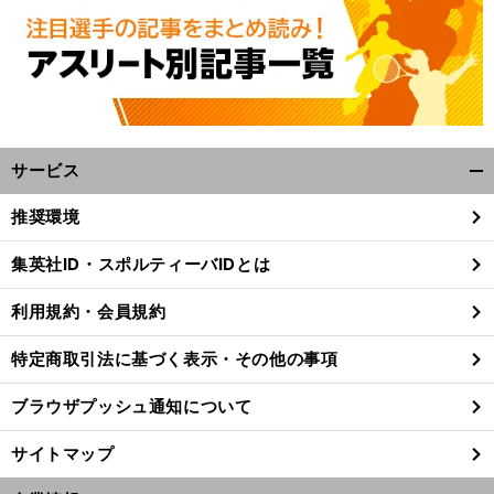
サービス
開
く/
推奨環境
閉
。
前
じ
へ
集英社ID・スポルティーバIDとは
0
る
利用規約・会員規約
特定商取引法に基づく表示・その他の事項
ブラウザプッシュ通知について
サイトマップ