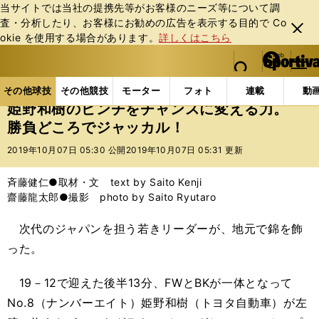
当サイトでは当社の提携先等がお客様のニーズ等について調
査・分析したり、お客様にお勧めの広告を表⽰する⽬的で Co
閉じ
okie を使⽤する場合があります。
詳しくはこちら
る
マイペ
web Sportiva (webスポルティーバ)
検索
メニュ
we
ー
その他球技の記事一覧
ラグビー
姫野和樹のピンチ
b
ジ
その他球技
その他競技
モーター
フォト
連載
動
ス
姫野和樹のピンチをチャンスに変える力。
ポ
勝負どころでジャッカル！
ル
テ
2019年10月07日 05:30 公開
2019年10月07日 05:31 更新
ィ
ー
斉藤健仁●取材・文 text by Saito Kenji
バ
齋藤龍太郎●撮影 photo by Saito Ryutaro
次代のジャパンを担う若きリーダーが、地元で錦を飾
った。
19－12で迎えた後半13分、FWとBKが一体となって
No.8（ナンバーエイト）姫野和樹（トヨタ自動車）が左