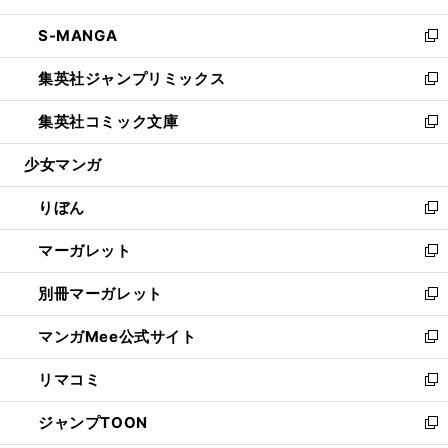
開
ウ
ン
ウ
し
S-MANGA
く
で
ド
ィ
い
新
開
ウ
ン
ウ
し
集英社ジャンプリミックス
く
で
ド
ィ
い
新
開
ウ
ン
ウ
し
集英社コミック文庫
く
で
ド
ィ
い
新
開
ウ
ン
ウ
し
少女マンガ
く
で
ド
ィ
い
開
ウ
ン
ウ
りぼん
く
で
ド
ィ
新
開
ウ
ン
し
マーガレット
く
で
ド
い
新
開
ウ
ウ
し
別冊マーガレット
く
で
ィ
い
新
開
ン
ウ
し
マンガMee公式サイト
く
ド
ィ
い
新
ウ
ン
ウ
し
リマコミ
で
ド
ィ
い
新
開
ウ
ン
ウ
し
ジャンプTOON
く
で
ド
ィ
い
新
開
ウ
ン
ウ
し