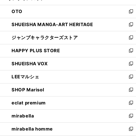
ウ
ン
OTO
で
ド
新
開
ウ
し
SHUEISHA MANGA-ART HERITAGE
く
で
い
新
開
ウ
し
ジャンプキャラクターズストア
く
ィ
い
新
ン
ウ
し
HAPPY PLUS STORE
ド
ィ
い
新
ウ
ン
ウ
し
SHUEISHA VOX
で
ド
ィ
い
新
開
ウ
ン
ウ
し
LEEマルシェ
く
で
ド
ィ
い
新
開
ウ
ン
ウ
し
SHOP Marisol
く
で
ド
ィ
い
新
開
ウ
ン
ウ
し
eclat premium
く
で
ド
ィ
い
新
開
ウ
ン
ウ
し
mirabella
く
で
ド
ィ
い
新
開
ウ
ン
ウ
し
mirabella homme
く
で
ド
ィ
い
新
開
ウ
ン