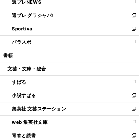
週プレNEWS
く
で
ド
い
新
開
ウ
ウ
し
週プレ グラジャパ!
く
で
ィ
い
新
開
ン
ウ
し
Sportiva
く
ド
ィ
い
新
ウ
ン
ウ
し
パラスポ
で
ド
ィ
い
新
開
ウ
ン
ウ
し
書籍
く
で
ド
ィ
い
開
ウ
ン
ウ
文芸・文庫・総合
く
で
ド
ィ
開
ウ
ン
すばる
く
で
ド
新
開
ウ
し
小説すばる
く
で
い
新
開
ウ
し
集英社 文芸ステーション
く
ィ
い
新
ン
ウ
し
web 集英社文庫
ド
ィ
い
新
ウ
ン
ウ
し
青春と読書
で
ド
ィ
い
新