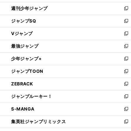
開
週刊少年ジャンプ
く
新
し
ジャンプSQ
い
新
ウ
し
Vジャンプ
ィ
い
新
ン
ウ
し
最強ジャンプ
ド
ィ
い
新
ウ
ン
ウ
し
少年ジャンプ+
で
ド
ィ
い
新
開
ウ
ン
ウ
し
ジャンプTOON
く
で
ド
ィ
い
新
開
ウ
ン
ウ
し
ZEBRACK
く
で
ド
ィ
い
新
開
ウ
ン
ウ
し
ジャンプルーキー！
く
で
ド
ィ
い
新
開
ウ
ン
ウ
し
S-MANGA
く
で
ド
ィ
い
新
開
ウ
ン
ウ
し
集英社ジャンプリミックス
く
で
ド
ィ
い
新
開
ウ
ン
ウ
し