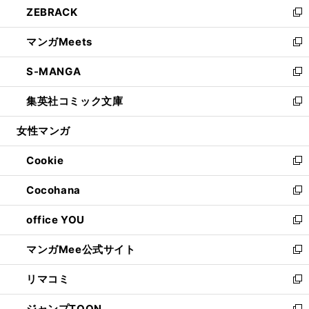
ZEBRACK
く
で
ド
ィ
い
新
開
ウ
ン
ウ
し
マンガMeets
く
で
ド
ィ
い
新
開
ウ
ン
ウ
し
S-MANGA
く
で
ド
ィ
い
新
開
ウ
ン
ウ
し
集英社コミック文庫
く
で
ド
ィ
い
新
開
ウ
ン
ウ
し
女性マンガ
く
で
ド
ィ
い
開
ウ
ン
ウ
Cookie
く
で
ド
ィ
新
開
ウ
ン
し
Cocohana
く
で
ド
い
新
開
ウ
ウ
し
office YOU
く
で
ィ
い
新
開
ン
ウ
し
マンガMee公式サイト
く
ド
ィ
い
新
ウ
ン
ウ
し
リマコミ
で
ド
ィ
い
新
開
ウ
ン
ウ
し
ジャンプTOON
く
で