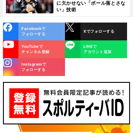
に欠かせない「ボール落とさな
い」技術
cebo
X
Facebookで
Xでフォローする
ok
フォローする
uTube
LINE
YouTubeで
LINEで
チャンネル登録
アカウント追加
stagra
Instagramで
m
フォローする