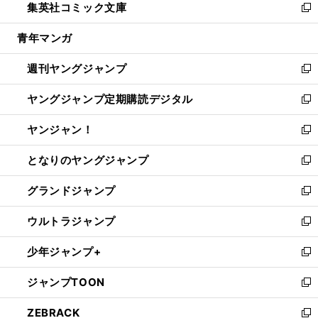
集英社コミック文庫
く
で
ド
ィ
い
新
開
ウ
ン
ウ
し
青年マンガ
く
で
ド
ィ
い
開
ウ
ン
ウ
週刊ヤングジャンプ
く
で
ド
ィ
新
開
ウ
ン
し
ヤングジャンプ定期購読デジタル
く
で
ド
い
新
開
ウ
ウ
し
ヤンジャン！
く
で
ィ
い
新
開
ン
ウ
し
となりのヤングジャンプ
く
ド
ィ
い
新
ウ
ン
ウ
し
グランドジャンプ
で
ド
ィ
い
新
開
ウ
ン
ウ
し
ウルトラジャンプ
く
で
ド
ィ
い
新
開
ウ
ン
ウ
し
少年ジャンプ+
く
で
ド
ィ
い
新
開
ウ
ン
ウ
し
ジャンプTOON
く
で
ド
ィ
い
新
開
ウ
ン
ウ
し
ZEBRACK
く
で
ド
ィ
い
新