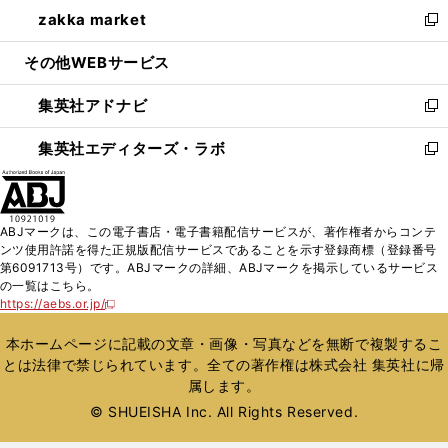
ウ
し
zakka market
く
で
ド
ィ
い
新
開
ウ
ン
ウ
し
その他WEBサービス
く
で
ド
ィ
い
開
ウ
ン
ウ
集英社アドナビ
く
で
ド
ィ
新
開
ウ
ン
し
集英社エディターズ・ラボ
く
で
ド
い
新
開
ウ
ウ
し
く
で
ィ
い
開
ン
ウ
ABJマークは、この電子書店・電子書籍配信サービスが、著作権者からコンテ
く
ド
ィ
ンツ使用許諾を得た正規版配信サービスであることを示す登録商標（登録番号
ウ
ン
第6091713号）です。ABJマークの詳細、ABJマークを掲示しているサービス
で
ド
の一覧はこちら。
開
ウ
https://aebs.or.jp/
新
く
で
し
い
開
本ホームページに記載の文章・画像・写真などを無断で複製するこ
ウ
く
とは法律で禁じられています。全ての著作権は株式会社 集英社に帰
ィ
属します。
ン
ド
© SHUEISHA Inc. All Rights Reserved.
ウ
で