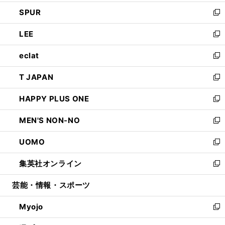
ウ
ン
ウ
し
SPUR
で
ド
ィ
い
新
開
ウ
ン
ウ
し
LEE
く
で
ド
ィ
い
新
開
ウ
ン
ウ
し
eclat
く
で
ド
ィ
い
新
開
ウ
ン
ウ
し
T JAPAN
く
で
ド
ィ
い
新
開
ウ
ン
ウ
し
HAPPY PLUS ONE
く
で
ド
ィ
い
新
開
ウ
ン
ウ
し
MEN'S NON-NO
く
で
ド
ィ
い
新
開
ウ
ン
ウ
し
UOMO
く
で
ド
ィ
い
新
開
ウ
ン
ウ
し
集英社オンライン
く
で
ド
ィ
い
新
開
ウ
ン
ウ
し
芸能・情報・スポーツ
く
で
ド
ィ
い
開
ウ
ン
ウ
Myojo
く
で
ド
ィ
新
開
ウ
ン
し