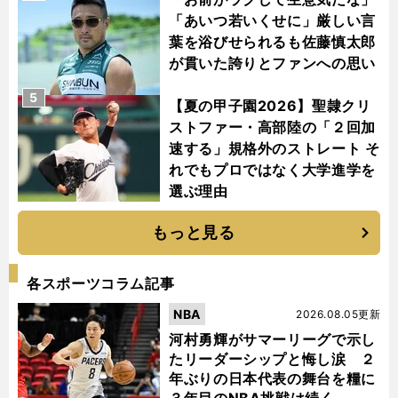
「あいつ若いくせに」厳しい言
葉を浴びせられるも佐藤慎太郎
が貫いた誇りとファンへの思い
5
【夏の甲子園2026】聖隷クリ
ストファー・高部陸の「２回加
速する」規格外のストレート そ
れでもプロではなく大学進学を
選ぶ理由
もっと見る
各スポーツコラム記事
NBA
2026.08.05更新
河村勇輝がサマーリーグで示し
たリーダーシップと悔し涙 ２
年ぶりの日本代表の舞台を糧に