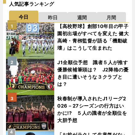
人気記事ランキング
今日
昨日
週間
月間
【高校野球】創部10年目の甲子
1
園初出場がすべてを変えた 健大
高崎・青栁監督が語る「機動破
壊」はこうして生まれた
J1全順位予想 識者５人が推す
2
優勝候補筆頭は？ J2降格の憂
き目に遭いそうな３クラブと
は？
秋春制が導入されたJ1リーグ2
3
026－27シーズンの行方はい
かに!? ５人の識者が全順位を
大胆予想
4
「お前がラクして生意気だな」