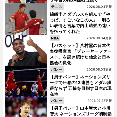
３年目のNBA挑戦は続く
テニス
2026.08.04更新
錦織圭とダブルスを組んで「や
っぱ、すごいなこの人」 明る
い表情と言葉で内山靖崇の迷い
を払ってくれた
NBA
2026.08.04更新
【バスケット】八村塁の日本代
表復帰宣言 「プレーヤーファー
スト」を説き続けた信念と日本
協会の変化
バレー
2026.08.03更新
【男子バレー】ネーションズリ
ーグで圧巻の13連勝もメダル獲
得ならず 五輪を目指す日本の現
在地
バレー
2026.07.28更新
【男子バレー】山本智大と小川
智大 ネーションズリーグ初制覇