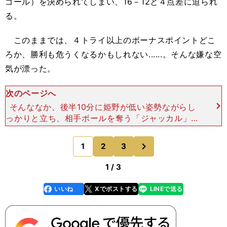
ゴール）を決められてしまい、16－12と４点差に迫られ
る。
このままでは、４トライ以上のボーナスポイントどこ
ろか、勝利も危うくなるかもしれない......。そんな嫌な空
気が漂った。
次のページへ
そんななか、後半10分に姫野が低い姿勢ながらし
っかりと立ち、相手ボールを奪う「ジャッカル」を
成功。そのプレーが相手の反則を誘い、SO（スタ
ンドオフ）田村優（キヤノン）がPGを決めて再び
次
1
2
3
のページへ
７点差（19－1
1 / 3
いいね
Xでポストする
LINEで送る
line
faceboo
x
k