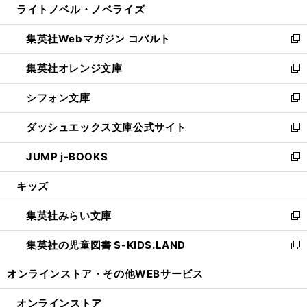
ライトノベル・ノベライズ
く
で
ド
ィ
い
開
ウ
ン
ウ
集英社Webマガジン コバルト
く
で
ド
ィ
新
開
ウ
ン
し
集英社オレンジ文庫
く
で
ド
い
新
開
ウ
ウ
し
シフォン文庫
く
で
ィ
い
新
開
ン
ウ
し
ダッシュエックス文庫公式サイト
く
ド
ィ
い
新
ウ
ン
ウ
し
JUMP j-BOOKS
で
ド
ィ
い
新
開
ウ
ン
ウ
し
キッズ
く
で
ド
ィ
い
開
ウ
ン
ウ
集英社みらい文庫
く
で
ド
ィ
新
開
ウ
ン
し
集英社の児童図書 S-KIDS.LAND
く
で
ド
い
新
開
ウ
ウ
し
オンラインストア・
その他WEBサービス
く
で
ィ
い
開
ン
ウ
オンラインストア
く
ド
ィ