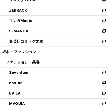
ド
ィ
い
新
開
ウ
ン
ウ
し
ZEBRACK
く
で
ド
ィ
い
新
開
ウ
ン
ウ
し
マンガMeets
く
で
ド
ィ
い
新
開
ウ
ン
ウ
し
S-MANGA
く
で
ド
ィ
い
新
開
ウ
ン
ウ
し
集英社コミック文庫
く
で
ド
ィ
い
新
開
ウ
ン
ウ
し
取材・ファッション
く
で
ド
ィ
い
開
ウ
ン
ウ
ファッション・美容
く
で
ド
ィ
開
ウ
ン
Seventeen
く
で
ド
新
開
ウ
し
non-no
く
で
い
新
開
ウ
し
BAILA
く
ィ
い
新
ン
ウ
し
MAQUIA
ド
ィ
い
新