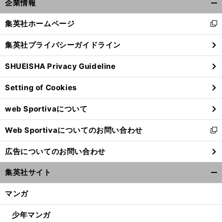
企業情報
開
く/
集英社ホームページ
新
閉
し
じ
集英社プライバシーガイドライン
い
る
ウ
SHUEISHA Privacy Guideline
ィ
ン
Setting of Cookies
ド
ウ
web Sportivaについて
で
開
Web Sportivaについてのお問い合わせ
く
新
し
広告についてのお問い合わせ
い
ウ
集英社サイト
ィ
開
ン
く/
マンガ
ド
閉
ウ
じ
少年マンガ
で
る