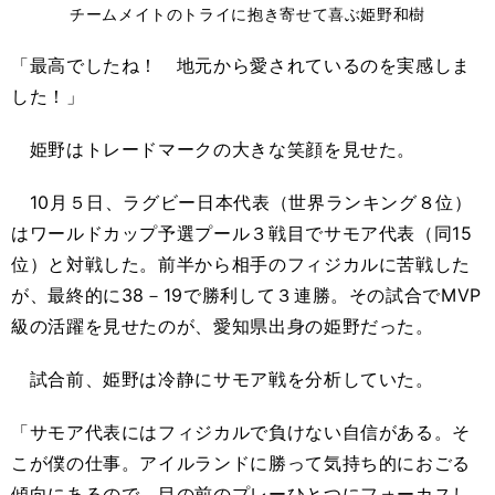
チームメイトのトライに抱き寄せて喜ぶ姫野和樹
「最高でしたね！ 地元から愛されているのを実感しま
した！」
姫野はトレードマークの大きな笑顔を見せた。
10月５日、ラグビー日本代表（世界ランキング８位）
はワールドカップ予選プール３戦目でサモア代表（同15
位）と対戦した。前半から相手のフィジカルに苦戦した
が、最終的に38－19で勝利して３連勝。その試合でMVP
級の活躍を見せたのが、愛知県出身の姫野だった。
試合前、姫野は冷静にサモア戦を分析していた。
「サモア代表にはフィジカルで負けない自信がある。そ
こが僕の仕事。アイルランドに勝って気持ち的におごる
傾向にあるので、目の前のプレーひとつにフォーカスし