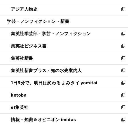
開
ウ
ン
ウ
し
アジア人物史
く
で
ド
ィ
い
新
開
ウ
ン
ウ
し
学芸・ノンフィクション・新書
く
で
ド
ィ
い
開
ウ
ン
ウ
集英社学芸部 - 学芸・ノンフィクション
く
で
ド
ィ
新
開
ウ
ン
し
集英社ビジネス書
く
で
ド
い
新
開
ウ
ウ
し
集英社新書
く
で
ィ
い
新
開
ン
ウ
し
集英社新書プラス - 知の水先案内人
く
ド
ィ
い
新
ウ
ン
ウ
し
1日5分で、明日は変わる よみタイ yomitai
で
ド
ィ
い
新
開
ウ
ン
ウ
し
kotoba
く
で
ド
ィ
い
新
開
ウ
ン
ウ
し
e!集英社
く
で
ド
ィ
い
新
開
ウ
ン
ウ
し
情報・知識＆オピニオン imidas
く
で
ド
ィ
い
新
開
ウ
ン
ウ
し