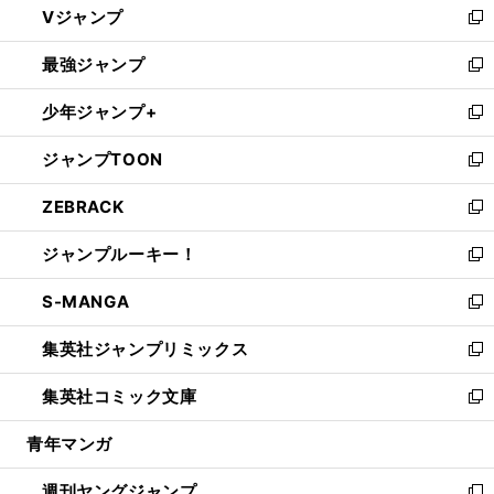
Vジャンプ
ィ
い
新
ン
ウ
し
最強ジャンプ
ド
ィ
い
新
ウ
ン
ウ
し
少年ジャンプ+
で
ド
ィ
い
新
開
ウ
ン
ウ
し
ジャンプTOON
く
で
ド
ィ
い
新
開
ウ
ン
ウ
し
ZEBRACK
く
で
ド
ィ
い
新
開
ウ
ン
ウ
し
ジャンプルーキー！
く
で
ド
ィ
い
新
開
ウ
ン
ウ
し
S-MANGA
く
で
ド
ィ
い
新
開
ウ
ン
ウ
し
集英社ジャンプリミックス
く
で
ド
ィ
い
新
開
ウ
ン
ウ
し
集英社コミック文庫
く
で
ド
ィ
い
新
開
ウ
ン
ウ
し
青年マンガ
く
で
ド
ィ
い
開
ウ
ン
ウ
週刊ヤングジャンプ
く
で
ド
ィ