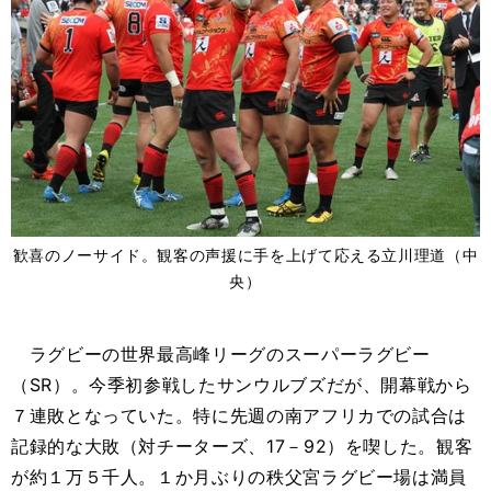
歓喜のノーサイド。観客の声援に手を上げて応える立川理道（中
央）
ラグビーの世界最高峰リーグのスーパーラグビー
（SR）。今季初参戦したサンウルブズだが、開幕戦から
７連敗となっていた。特に先週の南アフリカでの試合は
記録的な大敗（対チーターズ、17－92）を喫した。観客
が約１万５千人。１か月ぶりの秩父宮ラグビー場は満員