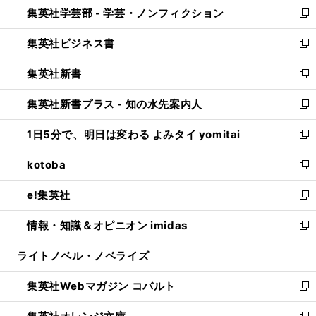
集英社学芸部 - 学芸・ノンフィクション
く
で
ド
ィ
新
開
ウ
ン
し
集英社ビジネス書
く
で
ド
い
新
開
ウ
ウ
し
集英社新書
く
で
ィ
い
新
開
ン
ウ
し
集英社新書プラス - 知の水先案内人
く
ド
ィ
い
新
ウ
ン
ウ
し
1日5分で、明日は変わる よみタイ yomitai
で
ド
ィ
い
新
開
ウ
ン
ウ
し
kotoba
く
で
ド
ィ
い
新
開
ウ
ン
ウ
し
e!集英社
く
で
ド
ィ
い
新
開
ウ
ン
ウ
し
情報・知識＆オピニオン imidas
く
で
ド
ィ
い
新
開
ウ
ン
ウ
し
ライトノベル・ノベライズ
く
で
ド
ィ
い
開
ウ
ン
ウ
集英社Webマガジン コバルト
く
で
ド
ィ
新
開
ウ
ン
し
く