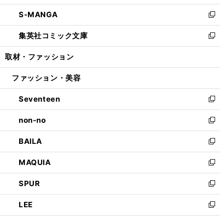
開
ウ
ン
ウ
し
S-MANGA
く
で
ド
ィ
い
新
開
ウ
ン
ウ
し
集英社コミック文庫
く
で
ド
ィ
い
新
開
ウ
ン
ウ
し
取材・ファッション
く
で
ド
ィ
い
開
ウ
ン
ウ
ファッション・美容
く
で
ド
ィ
開
ウ
ン
Seventeen
く
で
ド
新
開
ウ
し
non-no
く
で
い
新
開
ウ
し
BAILA
く
ィ
い
新
ン
ウ
し
MAQUIA
ド
ィ
い
新
ウ
ン
ウ
し
SPUR
で
ド
ィ
い
新
開
ウ
ン
ウ
し
LEE
く
で
ド
ィ
い
新
開
ウ
ン
ウ
し