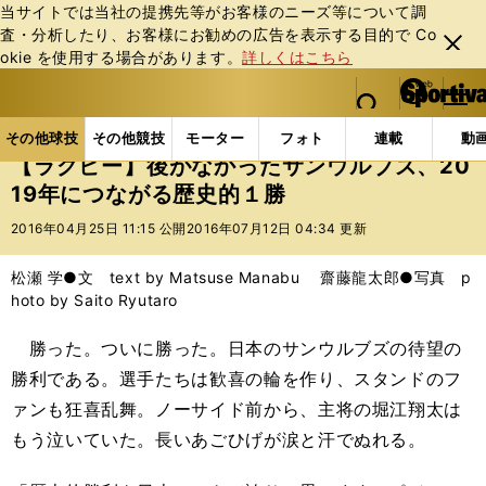
当サイトでは当社の提携先等がお客様のニーズ等について調
査・分析したり、お客様にお勧めの広告を表⽰する⽬的で Co
閉じ
okie を使⽤する場合があります。
詳しくはこちら
る
マイペ
web Sportiva (webスポルティーバ)
検索
メニュ
we
ー
その他球技の記事一覧
ラグビー
【ラグビー】後がな
b
ジ
その他球技
その他競技
モーター
フォト
連載
動
ス
【ラグビー】後がなかったサンウルブズ、20
ポ
19年につながる歴史的１勝
ル
テ
2016年04月25日 11:15 公開
2016年07月12日 04:34 更新
ィ
ー
松瀬 学●文 text by Matsuse Manabu 齋藤龍太郎●写真 p
バ
hoto by Saito Ryutaro
勝った。ついに勝った。日本のサンウルブズの待望の
勝利である。選手たちは歓喜の輪を作り、スタンドのフ
ァンも狂喜乱舞。ノーサイド前から、主将の堀江翔太は
もう泣いていた。長いあごひげが涙と汗でぬれる。