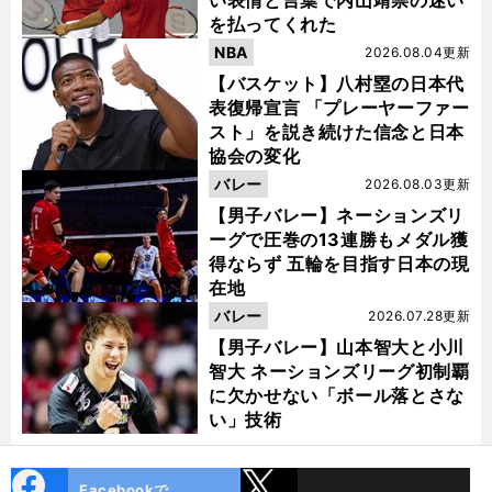
を払ってくれた
NBA
2026.08.04更新
【バスケット】八村塁の日本代
表復帰宣言 「プレーヤーファー
スト」を説き続けた信念と日本
協会の変化
バレー
2026.08.03更新
【男子バレー】ネーションズリ
ーグで圧巻の13連勝もメダル獲
得ならず 五輪を目指す日本の現
在地
バレー
2026.07.28更新
【男子バレー】山本智大と小川
智大 ネーションズリーグ初制覇
に欠かせない「ボール落とさな
い」技術
cebo
X
Facebookで