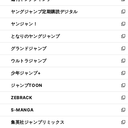
新
開
ウ
ン
し
ヤングジャンプ定期購読デジタル
く
で
ド
い
新
開
ウ
ウ
し
ヤンジャン！
く
で
ィ
い
新
開
ン
ウ
し
となりのヤングジャンプ
く
ド
ィ
い
新
ウ
ン
ウ
し
グランドジャンプ
で
ド
ィ
い
新
開
ウ
ン
ウ
し
ウルトラジャンプ
く
で
ド
ィ
い
新
開
ウ
ン
ウ
し
少年ジャンプ+
く
で
ド
ィ
い
新
開
ウ
ン
ウ
し
ジャンプTOON
く
で
ド
ィ
い
新
開
ウ
ン
ウ
し
ZEBRACK
く
で
ド
ィ
い
新
開
ウ
ン
ウ
し
S-MANGA
く
で
ド
ィ
い
新
開
ウ
ン
ウ
し
集英社ジャンプリミックス
く
で
ド
ィ
い
新