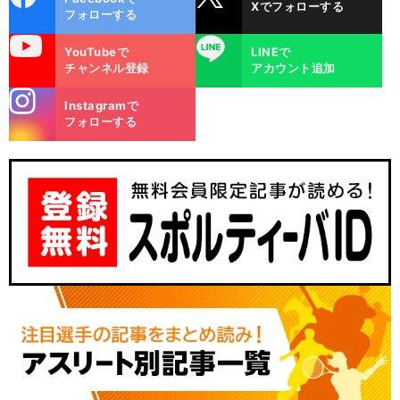
Xでフォローする
ok
フォローする
uTube
LINE
YouTubeで
LINEで
チャンネル登録
アカウント追加
stagra
Instagramで
m
フォローする