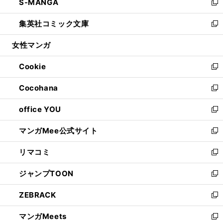
S-MANGA
く
で
ド
ィ
い
新
開
ウ
ン
ウ
し
集英社コミック文庫
く
で
ド
ィ
い
新
開
ウ
ン
ウ
し
女性マンガ
く
で
ド
ィ
い
開
ウ
ン
ウ
Cookie
く
で
ド
ィ
新
開
ウ
ン
し
Cocohana
く
で
ド
い
新
開
ウ
ウ
し
office YOU
く
で
ィ
い
新
開
ン
ウ
し
マンガMee公式サイト
く
ド
ィ
い
新
ウ
ン
ウ
し
リマコミ
で
ド
ィ
い
新
開
ウ
ン
ウ
し
ジャンプTOON
く
で
ド
ィ
い
新
開
ウ
ン
ウ
し
ZEBRACK
く
で
ド
ィ
い
新
開
ウ
ン
ウ
し
マンガMeets
く
で
ド
ィ
い
新