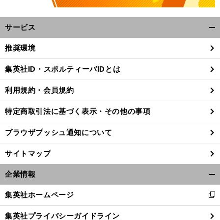
サービス
開
く/
推奨環境
閉
じ
集英社ID・スポルティーバIDとは
る
利用規約・会員規約
特定商取引法に基づく表示・その他の事項
ブラウザプッシュ通知について
サイトマップ
企業情報
開
く/
】
・
、
集英社ホームページ
前
新
閉
へ
し
じ
集英社プライバシーガイドライン
い