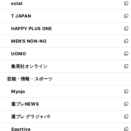
eclat
く
で
ド
ィ
い
新
開
ウ
ン
ウ
し
T JAPAN
く
で
ド
ィ
い
新
開
ウ
ン
ウ
し
HAPPY PLUS ONE
く
で
ド
ィ
い
新
開
ウ
ン
ウ
し
MEN'S NON-NO
く
で
ド
ィ
い
新
開
ウ
ン
ウ
し
UOMO
く
で
ド
ィ
い
新
開
ウ
ン
ウ
し
集英社オンライン
く
で
ド
ィ
い
新
開
ウ
ン
ウ
し
芸能・情報・スポーツ
く
で
ド
ィ
い
開
ウ
ン
ウ
Myojo
く
で
ド
ィ
新
開
ウ
ン
し
週プレNEWS
く
で
ド
い
新
開
ウ
ウ
し
週プレ グラジャパ!
く
で
ィ
い
新
開
ン
ウ
し
Sportiva
く
ド
ィ
い
新