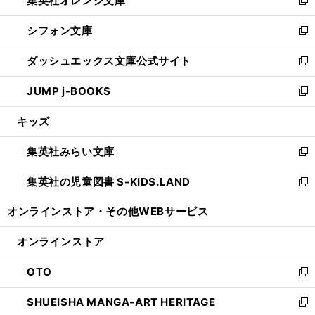
集英社オレンジ文庫
で
ド
い
新
開
ウ
ウ
し
シフォン文庫
く
で
ィ
い
新
開
ン
ウ
し
ダッシュエックス文庫公式サイト
く
ド
ィ
い
新
ウ
ン
ウ
し
JUMP j-BOOKS
で
ド
ィ
い
新
開
ウ
ン
ウ
し
キッズ
く
で
ド
ィ
い
開
ウ
ン
ウ
集英社みらい文庫
く
で
ド
ィ
新
開
ウ
ン
し
集英社の児童図書 S-KIDS.LAND
く
で
ド
い
新
開
ウ
ウ
し
オンラインストア・
その他WEBサービス
く
で
ィ
い
開
ン
ウ
オンラインストア
く
ド
ィ
ウ
ン
OTO
で
ド
新
開
ウ
し
SHUEISHA MANGA-ART HERITAGE
く
で
い
新