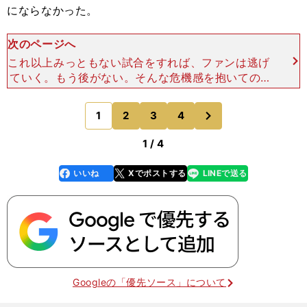
にならなかった。
次のページへ
これ以上みっともない試合をすれば、ファンは逃げ
ていく。もう後がない。そんな危機感を抱いての2
3日のジャガーズ戦だった。相手も今季から初参戦
したとはいえ、昨年のワールドカップ（W杯）でベ
次
1
2
3
4
のページへ
スト４入りしたア
1 / 4
いいね
Xでポストする
LINEで送る
line
faceboo
x
k
Googleの「優先ソース」について