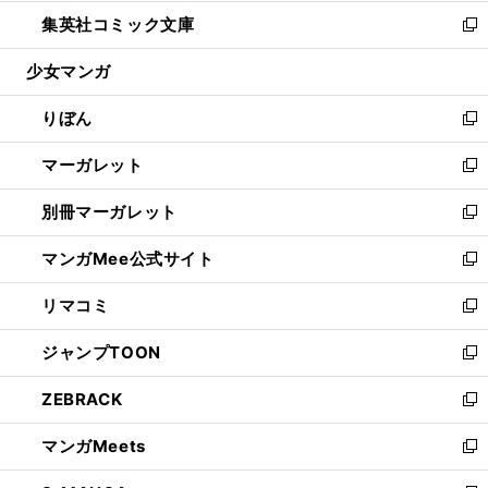
開
ウ
ン
ウ
し
集英社コミック文庫
く
で
ド
ィ
い
新
開
ウ
ン
ウ
し
少女マンガ
く
で
ド
ィ
い
開
ウ
ン
ウ
りぼん
く
で
ド
ィ
新
開
ウ
ン
し
マーガレット
く
で
ド
い
新
開
ウ
ウ
し
別冊マーガレット
く
で
ィ
い
新
開
ン
ウ
し
マンガMee公式サイト
く
ド
ィ
い
新
ウ
ン
ウ
し
リマコミ
で
ド
ィ
い
新
開
ウ
ン
ウ
し
ジャンプTOON
く
で
ド
ィ
い
新
開
ウ
ン
ウ
し
ZEBRACK
く
で
ド
ィ
い
新
開
ウ
ン
ウ
し
マンガMeets
く
で
ド
ィ
い
新
開
ウ
ン
ウ
し