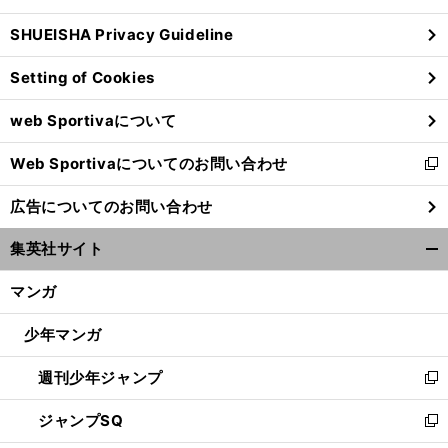
る
ウ
SHUEISHA Privacy Guideline
ィ
ン
Setting of Cookies
ド
ウ
web Sportivaについて
で
開
Web Sportivaについてのお問い合わせ
く
新
し
広告についてのお問い合わせ
い
ウ
集英社サイト
ィ
開
ン
く/
マンガ
ド
閉
ウ
じ
少年マンガ
で
る
開
週刊少年ジャンプ
く
新
し
ジャンプSQ
い
新
ウ
し