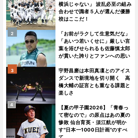
横浜じゃない」 波乱必至の組み
合わせで識者５人が選んだ優勝
校はここだ！
「お前がラクして生意気だな」
2
「あいつ若いくせに」厳しい言
葉を浴びせられるも佐藤慎太郎
が貫いた誇りとファンへの思い
宇野昌磨は本田真凜とのアイス
3
ダンスで新境地を切り開く 高
橋大輔の証言とも重なる課題と
楽しさ
4
【夏の甲子園2026】「青春っ
て密なので」の原点はあの夏の
惨敗 仙台育英・須江航が明か
す"日本一1000日計画"のすべ
て