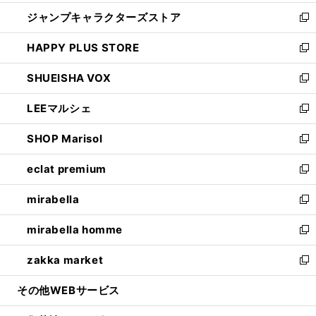
開
ウ
し
ジャンプキャラクターズストア
く
ィ
い
新
ン
ウ
し
HAPPY PLUS STORE
ド
ィ
い
新
ウ
ン
ウ
し
SHUEISHA VOX
で
ド
ィ
い
新
開
ウ
ン
ウ
し
LEEマルシェ
く
で
ド
ィ
い
新
開
ウ
ン
ウ
し
SHOP Marisol
く
で
ド
ィ
い
新
開
ウ
ン
ウ
し
eclat premium
く
で
ド
ィ
い
新
開
ウ
ン
ウ
し
mirabella
く
で
ド
ィ
い
新
開
ウ
ン
ウ
し
mirabella homme
く
で
ド
ィ
い
新
開
ウ
ン
ウ
し
zakka market
く
で
ド
ィ
い
新
開
ウ
ン
ウ
し
その他WEBサービス
く
で
ド
ィ
い
開
ウ
ン
ウ