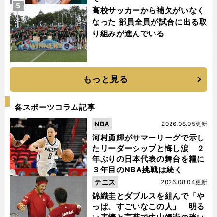
5
高校サッカーから補欠がいなく
なった 部員全員が試合に出る取
り組みが進んでいる
もっと見る
各スポーツコラム記事
NBA
2026.08.05更新
河村勇輝がサマーリーグで示し
たリーダーシップと悔し涙 ２
年ぶりの日本代表の舞台を糧に
３年目のNBA挑戦は続く
テニス
2026.08.04更新
錦織圭とダブルスを組んで「や
っぱ、すごいなこの人」 明る
い表情と言葉で内山靖崇の迷い