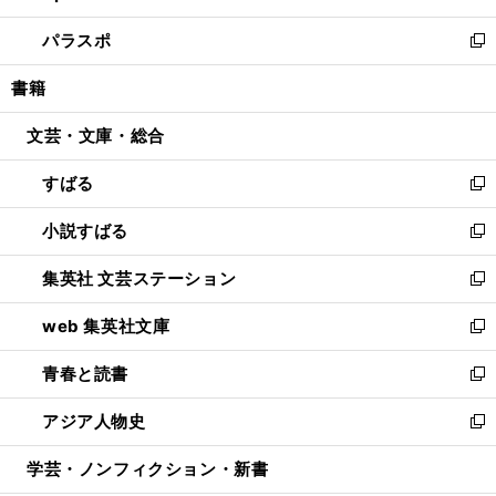
ウ
ン
ウ
し
パラスポ
で
ド
ィ
い
新
開
ウ
ン
ウ
し
書籍
く
で
ド
ィ
い
開
ウ
ン
ウ
文芸・文庫・総合
く
で
ド
ィ
開
ウ
ン
すばる
く
で
ド
新
開
ウ
し
小説すばる
く
で
い
新
開
ウ
し
集英社 文芸ステーション
く
ィ
い
新
ン
ウ
し
web 集英社文庫
ド
ィ
い
新
ウ
ン
ウ
し
青春と読書
で
ド
ィ
い
新
開
ウ
ン
ウ
し
アジア人物史
く
で
ド
ィ
い
新
開
ウ
ン
ウ
し
学芸・ノンフィクション・新書
く
で
ド
ィ
い
開
ウ
ン
ウ