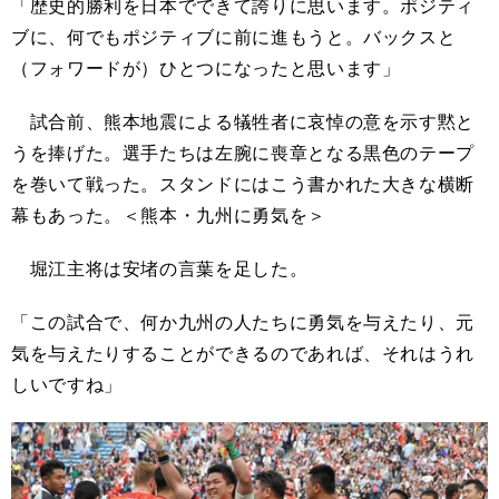
「歴史的勝利を日本でできて誇りに思います。ポジティ
ブに、何でもポジティブに前に進もうと。バックスと
（フォワードが）ひとつになったと思います」
試合前、熊本地震による犠牲者に哀悼の意を示す黙と
うを捧げた。選手たちは左腕に喪章となる黒色のテープ
を巻いて戦った。スタンドにはこう書かれた大きな横断
幕もあった。＜熊本・九州に勇気を＞
堀江主将は安堵の言葉を足した。
「この試合で、何か九州の人たちに勇気を与えたり、元
気を与えたりすることができるのであれば、それはうれ
しいですね」