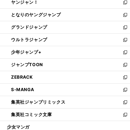
ヤンジャン！
く
で
ィ
い
新
開
ン
ウ
し
となりのヤングジャンプ
く
ド
ィ
い
新
ウ
ン
ウ
し
グランドジャンプ
で
ド
ィ
い
新
開
ウ
ン
ウ
し
ウルトラジャンプ
く
で
ド
ィ
い
新
開
ウ
ン
ウ
し
少年ジャンプ+
く
で
ド
ィ
い
新
開
ウ
ン
ウ
し
ジャンプTOON
く
で
ド
ィ
い
新
開
ウ
ン
ウ
し
ZEBRACK
く
で
ド
ィ
い
新
開
ウ
ン
ウ
し
S-MANGA
く
で
ド
ィ
い
新
開
ウ
ン
ウ
し
集英社ジャンプリミックス
く
で
ド
ィ
い
新
開
ウ
ン
ウ
し
集英社コミック文庫
く
で
ド
ィ
い
新
開
ウ
ン
ウ
し
少女マンガ
く
で
ド
ィ
い