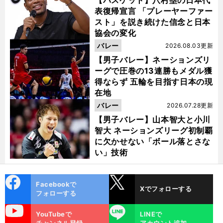
表復帰宣言 「プレーヤーファー
スト」を説き続けた信念と日本
協会の変化
バレー
2026.08.03更新
【男子バレー】ネーションズリ
ーグで圧巻の13連勝もメダル獲
得ならず 五輪を目指す日本の現
在地
バレー
2026.07.28更新
【男子バレー】山本智大と小川
智大 ネーションズリーグ初制覇
に欠かせない「ボール落とさな
い」技術
cebo
X
Facebookで
Xでフォローする
ok
フォローする
uTube
LINE
YouTubeで
LINEで
チャンネル登録
アカウント追加