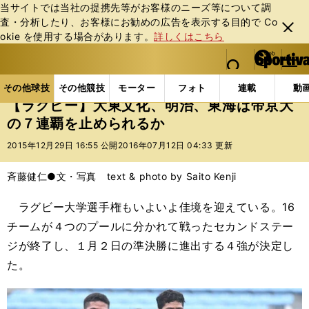
当サイトでは当社の提携先等がお客様のニーズ等について調
査・分析したり、お客様にお勧めの広告を表⽰する⽬的で Co
閉じ
okie を使⽤する場合があります。
詳しくはこちら
る
マイペ
web Sportiva (webスポルティーバ)
検索
メニュ
we
ー
その他球技の記事一覧
ラグビー
【ラグビー】大東
b
ジ
その他球技
その他競技
モーター
フォト
連載
動
ス
【ラグビー】大東文化、明治、東海は帝京大
ポ
の７連覇を止められるか
ル
テ
2015年12月29日 16:55 公開
2016年07月12日 04:33 更新
ィ
ー
斉藤健仁●文・写真 text & photo by Saito Kenji
バ
ラグビー大学選手権もいよいよ佳境を迎えている。16
チームが４つのプールに分かれて戦ったセカンドステー
ジが終了し、１月２日の準決勝に進出する４強が決定し
た。