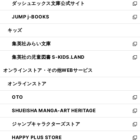
ダッシュエックス文庫公式サイト
く
ド
ィ
い
新
ウ
ン
ウ
し
JUMP j-BOOKS
で
ド
ィ
い
新
開
ウ
ン
ウ
し
キッズ
く
で
ド
ィ
い
開
ウ
ン
ウ
集英社みらい文庫
く
で
ド
ィ
新
開
ウ
ン
し
集英社の児童図書 S-KIDS.LAND
く
で
ド
い
新
開
ウ
ウ
し
オンラインストア・
その他WEBサービス
く
で
ィ
い
開
ン
ウ
オンラインストア
く
ド
ィ
ウ
ン
OTO
で
ド
新
開
ウ
し
SHUEISHA MANGA-ART HERITAGE
く
で
い
新
開
ウ
し
ジャンプキャラクターズストア
く
ィ
い
新
ン
ウ
し
HAPPY PLUS STORE
ド
ィ
い
新