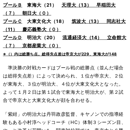
プールＢ
東海大（21）
天理大（13） 早稲田大
（７） 朝日大（０）
プールＣ
大東文化大（18）
筑波大（13） 同志社大
（11） 慶応義塾大（０）
プールＤ
明治大（20）
流通経済大（14） 立命館大
（７） 京都産業大（０）
※（）内は総勝ち点。総得失点差は帝京大が229、東海大が148
準決勝の対戦カードはプール戦の総勝点（並んだ場合
は総得失点差）によって決められ、１位が帝京大、２位
が東海大、３位が明治大、４位が大東文化大となった。
よって１月２日は第１試合で東海大と明治大が、第２試
合で帝京大と大東文化大が顔を合わせる。
「紫紺」の明治大は丹羽政彦監督、キヤノンでの指導経
験もある小村淳ヘッドコーチ（HC）体制３シーズン目、