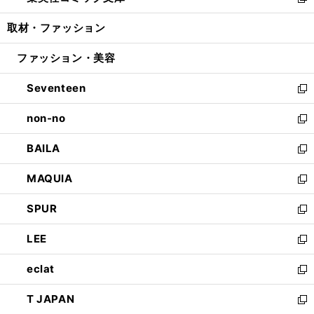
い
新
開
ウ
ン
ウ
し
取材・ファッション
く
で
ド
ィ
い
開
ウ
ン
ウ
ファッション・美容
く
で
ド
ィ
開
ウ
ン
Seventeen
く
で
ド
新
開
ウ
し
non-no
く
で
い
新
開
ウ
し
BAILA
く
ィ
い
新
ン
ウ
し
MAQUIA
ド
ィ
い
新
ウ
ン
ウ
し
SPUR
で
ド
ィ
い
新
開
ウ
ン
ウ
し
LEE
く
で
ド
ィ
い
新
開
ウ
ン
ウ
し
eclat
く
で
ド
ィ
い
新
開
ウ
ン
ウ
し
T JAPAN
く
で
ド
ィ
い
新