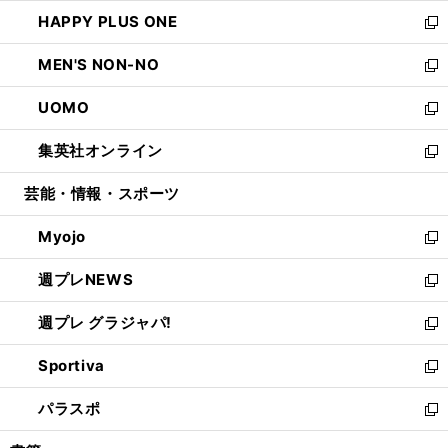
開
ウ
ン
ウ
し
HAPPY PLUS ONE
く
で
ド
ィ
い
新
開
ウ
ン
ウ
し
MEN'S NON-NO
く
で
ド
ィ
い
新
開
ウ
ン
ウ
し
UOMO
く
で
ド
ィ
い
新
開
ウ
ン
ウ
し
集英社オンライン
く
で
ド
ィ
い
新
開
ウ
ン
ウ
し
芸能・情報・スポーツ
く
で
ド
ィ
い
開
ウ
ン
ウ
Myojo
く
で
ド
ィ
新
開
ウ
ン
し
週プレNEWS
く
で
ド
い
新
開
ウ
ウ
し
週プレ グラジャパ!
く
で
ィ
い
新
開
ン
ウ
し
Sportiva
く
ド
ィ
い
新
ウ
ン
ウ
し
パラスポ
で
ド
ィ
い
新
開
ウ
ン
ウ
し