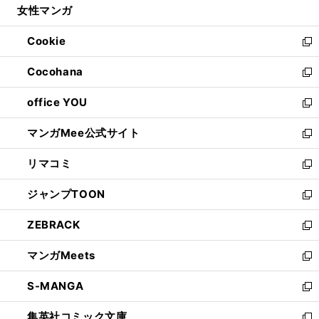
女性マンガ
く
で
ド
ィ
い
開
ウ
ン
ウ
Cookie
く
で
ド
ィ
新
開
ウ
ン
し
Cocohana
く
で
ド
い
新
開
ウ
ウ
し
office YOU
く
で
ィ
い
新
開
ン
ウ
し
マンガMee公式サイト
く
ド
ィ
い
新
ウ
ン
ウ
し
リマコミ
で
ド
ィ
い
新
開
ウ
ン
ウ
し
ジャンプTOON
く
で
ド
ィ
い
新
開
ウ
ン
ウ
し
ZEBRACK
く
で
ド
ィ
い
新
開
ウ
ン
ウ
し
マンガMeets
く
で
ド
ィ
い
新
開
ウ
ン
ウ
し
S-MANGA
く
で
ド
ィ
い
新
開
ウ
ン
ウ
し
集英社コミック文庫
く
で
ド
ィ