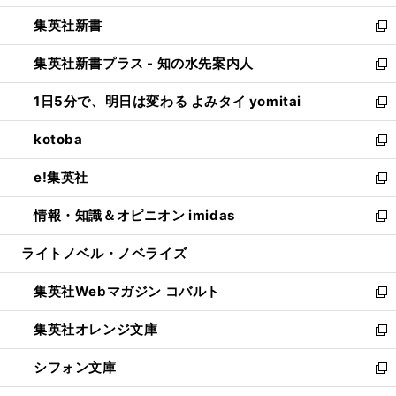
開
ウ
ウ
し
集英社新書
く
で
ィ
い
新
開
ン
ウ
し
集英社新書プラス - 知の水先案内人
く
ド
ィ
い
新
ウ
ン
ウ
し
1日5分で、明日は変わる よみタイ yomitai
で
ド
ィ
い
新
開
ウ
ン
ウ
し
kotoba
く
で
ド
ィ
い
新
開
ウ
ン
ウ
し
e!集英社
く
で
ド
ィ
い
新
開
ウ
ン
ウ
し
情報・知識＆オピニオン imidas
く
で
ド
ィ
い
新
開
ウ
ン
ウ
し
ライトノベル・ノベライズ
く
で
ド
ィ
い
開
ウ
ン
ウ
集英社Webマガジン コバルト
く
で
ド
ィ
新
開
ウ
ン
し
集英社オレンジ文庫
く
で
ド
い
新
開
ウ
ウ
し
シフォン文庫
く
で
ィ
い
新
開
ン
ウ
し