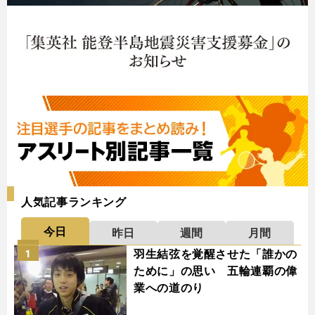
人気記事ランキング
今日
昨日
週間
月間
羽生結弦を覚醒させた「誰かの
1
ために」の思い 五輪連覇の偉
業への道のり