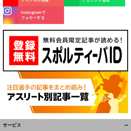
stagra
Instagramで
m
フォローする
サービス
開