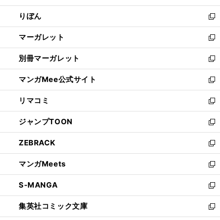
開
ウ
ン
ウ
りぼん
く
で
ド
ィ
新
開
ウ
ン
し
マーガレット
く
で
ド
い
新
開
ウ
ウ
し
別冊マーガレット
く
で
ィ
い
新
開
ン
ウ
し
マンガMee公式サイト
く
ド
ィ
い
新
ウ
ン
ウ
し
リマコミ
で
ド
ィ
い
新
開
ウ
ン
ウ
し
ジャンプTOON
く
で
ド
ィ
い
新
開
ウ
ン
ウ
し
ZEBRACK
く
で
ド
ィ
い
新
開
ウ
ン
ウ
し
マンガMeets
く
で
ド
ィ
い
新
開
ウ
ン
ウ
し
S-MANGA
く
で
ド
ィ
い
新
開
ウ
ン
ウ
し
集英社コミック文庫
く
で
ド
ィ
い
新
開
ウ
ン
ウ
し