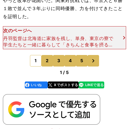
やっと改革が花開いた。関東対抗戦では、帝京大と６勝
１敗で並んで３年ぶりに同時優勝、力を付けてきたこと
を証明した。
次のページへ
丹羽監督は北海道に家族を残し、単身、東京の寮で
学生たちと一緒に暮らして「きちんと食事を摂る。
しっかり寝る。挨拶する。整理整頓する。勉強との
両立をしっかりする」と生活面の規律から選手たち
次
1
2
3
4
5
のページへ
を指導する一方で
1 / 5
いいね
Xでポストする
LINEで送る
line
faceboo
x
k