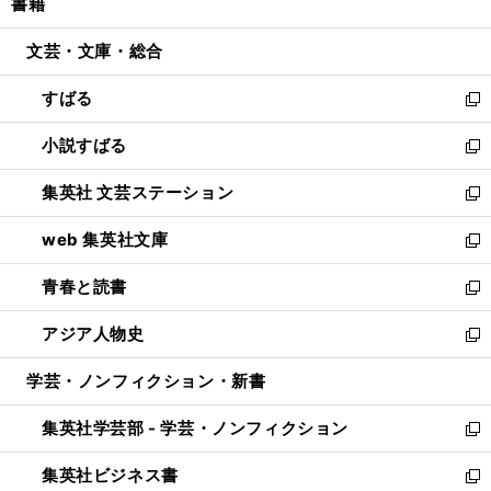
書籍
く
で
ド
ィ
い
開
ウ
ン
ウ
文芸・文庫・総合
く
で
ド
ィ
開
ウ
ン
すばる
く
で
ド
新
開
ウ
し
小説すばる
く
で
い
新
開
ウ
し
集英社 文芸ステーション
く
ィ
い
新
ン
ウ
し
web 集英社文庫
ド
ィ
い
新
ウ
ン
ウ
し
青春と読書
で
ド
ィ
い
新
開
ウ
ン
ウ
し
アジア人物史
く
で
ド
ィ
い
新
開
ウ
ン
ウ
し
学芸・ノンフィクション・新書
く
で
ド
ィ
い
開
ウ
ン
ウ
集英社学芸部 - 学芸・ノンフィクション
く
で
ド
ィ
新
開
ウ
ン
し
集英社ビジネス書
く
で
ド
い
新