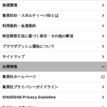
く/
推奨環境
閉
じ
集英社ID・スポルティーバIDとは
る
利用規約・会員規約
特定商取引法に基づく表示・その他の事項
ブラウザプッシュ通知について
サイトマップ
企業情報
開
く/
集英社ホームページ
新
閉
し
じ
。
変
、
前
集英社プライバシーガイドライン
い
る
へ
2015
ウ
SHUEISHA Privacy Guideline
ィ
ン