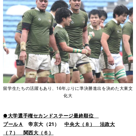
留学生たちの活躍もあり、16年ぶりに準決勝進出を決めた大東文
化大
●大学選手権セカンドステージ最終順位
プールＡ
帝京大（21）
中央大（８） 法政大
（７） 関西大（６）