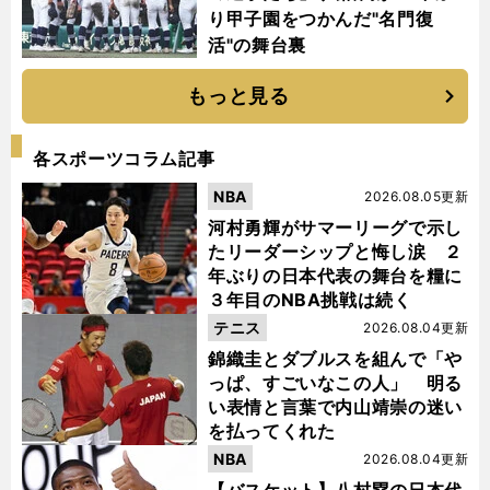
り甲子園をつかんだ"名門復
活"の舞台裏
もっと見る
各スポーツコラム記事
NBA
2026.08.05更新
河村勇輝がサマーリーグで示し
たリーダーシップと悔し涙 ２
年ぶりの日本代表の舞台を糧に
３年目のNBA挑戦は続く
テニス
2026.08.04更新
錦織圭とダブルスを組んで「や
っぱ、すごいなこの人」 明る
い表情と言葉で内山靖崇の迷い
を払ってくれた
NBA
2026.08.04更新
【バスケット】八村塁の日本代