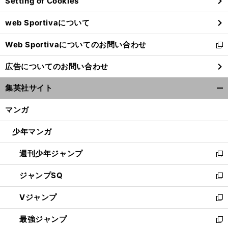
Setting of Cookies
ド
ウ
web Sportivaについて
で
開
Web Sportivaについてのお問い合わせ
く
新
し
広告についてのお問い合わせ
い
ウ
集英社サイト
ィ
開
ン
く/
マンガ
ド
閉
ウ
じ
少年マンガ
で
る
開
週刊少年ジャンプ
く
新
し
ジャンプSQ
い
新
ウ
し
Vジャンプ
ィ
い
新
ン
ウ
し
最強ジャンプ
ド
ィ
い
新