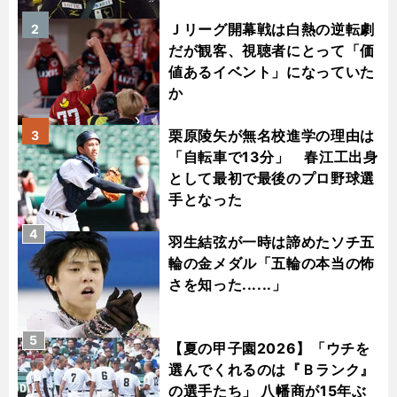
Ｊリーグ開幕戦は白熱の逆転劇
2
だが観客、視聴者にとって「価
値あるイベント」になっていた
か
栗原陵矢が無名校進学の理由は
3
「自転車で13分」 春江工出身
として最初で最後のプロ野球選
手となった
4
羽生結弦が一時は諦めたソチ五
輪の金メダル「五輪の本当の怖
さを知った......」
5
【夏の甲子園2026】「ウチを
選んでくれるのは『Ｂランク』
の選手たち」 八幡商が15年ぶ