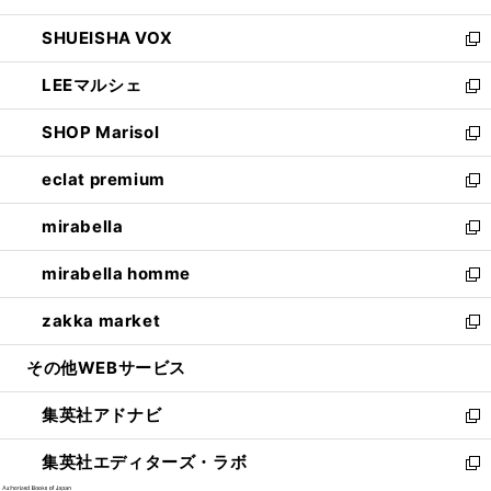
ウ
ン
ウ
し
SHUEISHA VOX
で
ド
ィ
い
新
開
ウ
ン
ウ
し
LEEマルシェ
く
で
ド
ィ
い
新
開
ウ
ン
ウ
し
SHOP Marisol
く
で
ド
ィ
い
新
開
ウ
ン
ウ
し
eclat premium
く
で
ド
ィ
い
新
開
ウ
ン
ウ
し
mirabella
く
で
ド
ィ
い
新
開
ウ
ン
ウ
し
mirabella homme
く
で
ド
ィ
い
新
開
ウ
ン
ウ
し
zakka market
く
で
ド
ィ
い
新
開
ウ
ン
ウ
し
その他WEBサービス
く
で
ド
ィ
い
開
ウ
ン
ウ
集英社アドナビ
く
で
ド
ィ
新
開
ウ
ン
し
集英社エディターズ・ラボ
く
で
ド
い
新
開
ウ
ウ
し