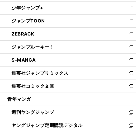
ウ
ン
ウ
し
少年ジャンプ+
で
ド
ィ
い
新
開
ウ
ン
ウ
し
ジャンプTOON
く
で
ド
ィ
い
新
開
ウ
ン
ウ
し
ZEBRACK
く
で
ド
ィ
い
新
開
ウ
ン
ウ
し
ジャンプルーキー！
く
で
ド
ィ
い
新
開
ウ
ン
ウ
し
S-MANGA
く
で
ド
ィ
い
新
開
ウ
ン
ウ
し
集英社ジャンプリミックス
く
で
ド
ィ
い
新
開
ウ
ン
ウ
し
集英社コミック文庫
く
で
ド
ィ
い
新
開
ウ
ン
ウ
し
青年マンガ
く
で
ド
ィ
い
開
ウ
ン
ウ
週刊ヤングジャンプ
く
で
ド
ィ
新
開
ウ
ン
し
ヤングジャンプ定期購読デジタル
く
で
ド
い
新
開
ウ
ウ
し