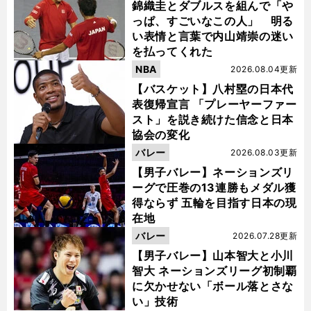
錦織圭とダブルスを組んで「や
っぱ、すごいなこの人」 明る
い表情と言葉で内山靖崇の迷い
を払ってくれた
NBA
2026.08.04更新
【バスケット】八村塁の日本代
表復帰宣言 「プレーヤーファー
スト」を説き続けた信念と日本
協会の変化
バレー
2026.08.03更新
【男子バレー】ネーションズリ
ーグで圧巻の13連勝もメダル獲
得ならず 五輪を目指す日本の現
在地
バレー
2026.07.28更新
【男子バレー】山本智大と小川
智大 ネーションズリーグ初制覇
に欠かせない「ボール落とさな
い」技術