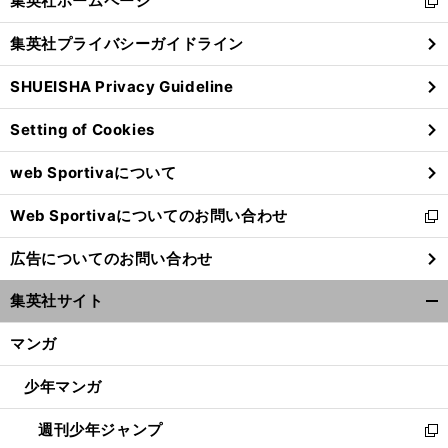
集英社ホームページ
新
閉
し
じ
集英社プライバシーガイドライン
い
る
ウ
SHUEISHA Privacy Guideline
ィ
ン
Setting of Cookies
ド
ウ
web Sportivaについて
で
開
Web Sportivaについてのお問い合わせ
く
新
し
広告についてのお問い合わせ
い
ウ
集英社サイト
ィ
開
ン
く/
マンガ
ド
閉
ウ
じ
少年マンガ
で
る
開
週刊少年ジャンプ
く
新