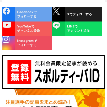
cebo
X
Facebookで
Xでフォローする
ok
フォローする
uTube
LINE
YouTubeで
LINEで
チャンネル登録
アカウント追加
stagra
Instagramで
m
フォローする