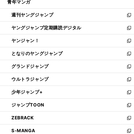
青年マンガ
く
で
ド
ィ
い
開
ウ
ン
ウ
週刊ヤングジャンプ
く
で
ド
ィ
新
開
ウ
ン
し
ヤングジャンプ定期購読デジタル
く
で
ド
い
新
開
ウ
ウ
し
ヤンジャン！
く
で
ィ
い
新
開
ン
ウ
し
となりのヤングジャンプ
く
ド
ィ
い
新
ウ
ン
ウ
し
グランドジャンプ
で
ド
ィ
い
新
開
ウ
ン
ウ
し
ウルトラジャンプ
く
で
ド
ィ
い
新
開
ウ
ン
ウ
し
少年ジャンプ+
く
で
ド
ィ
い
新
開
ウ
ン
ウ
し
ジャンプTOON
く
で
ド
ィ
い
新
開
ウ
ン
ウ
し
ZEBRACK
く
で
ド
ィ
い
新
開
ウ
ン
ウ
し
S-MANGA
く
で
ド
ィ
い
新