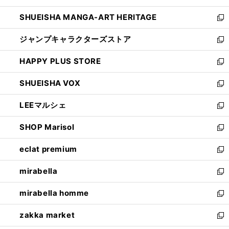
開
ウ
し
SHUEISHA MANGA-ART HERITAGE
く
で
い
新
開
ウ
し
ジャンプキャラクターズストア
く
ィ
い
新
ン
ウ
し
HAPPY PLUS STORE
ド
ィ
い
新
ウ
ン
ウ
し
SHUEISHA VOX
で
ド
ィ
い
新
開
ウ
ン
ウ
し
LEEマルシェ
く
で
ド
ィ
い
新
開
ウ
ン
ウ
し
SHOP Marisol
く
で
ド
ィ
い
新
開
ウ
ン
ウ
し
eclat premium
く
で
ド
ィ
い
新
開
ウ
ン
ウ
し
mirabella
く
で
ド
ィ
い
新
開
ウ
ン
ウ
し
mirabella homme
く
で
ド
ィ
い
新
開
ウ
ン
ウ
し
zakka market
く
で
ド
ィ
い
新
開
ウ
ン
ウ
し