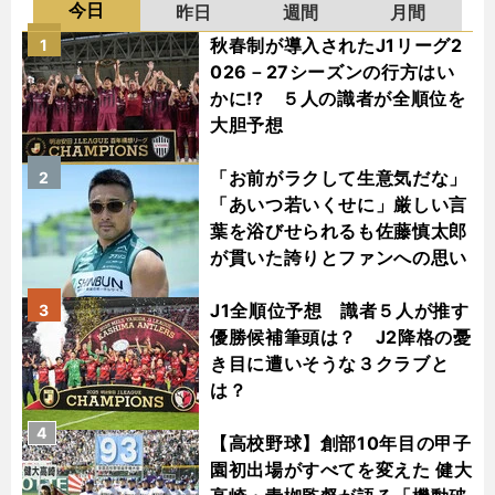
今日
昨日
週間
月間
秋春制が導入されたJ1リーグ2
1
026－27シーズンの行方はい
かに!? ５人の識者が全順位を
大胆予想
「お前がラクして生意気だな」
2
「あいつ若いくせに」厳しい言
葉を浴びせられるも佐藤慎太郎
が貫いた誇りとファンへの思い
J1全順位予想 識者５人が推す
3
優勝候補筆頭は？ J2降格の憂
き目に遭いそうな３クラブと
は？
4
【高校野球】創部10年目の甲子
園初出場がすべてを変えた 健大