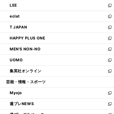
ウ
ン
ウ
し
LEE
く
で
ド
ィ
い
新
開
ウ
ン
ウ
し
eclat
く
で
ド
ィ
い
新
開
ウ
ン
ウ
し
T JAPAN
く
で
ド
ィ
い
新
開
ウ
ン
ウ
し
HAPPY PLUS ONE
く
で
ド
ィ
い
新
開
ウ
ン
ウ
し
MEN'S NON-NO
く
で
ド
ィ
い
新
開
ウ
ン
ウ
し
UOMO
く
で
ド
ィ
い
新
開
ウ
ン
ウ
し
集英社オンライン
く
で
ド
ィ
い
新
開
ウ
ン
ウ
し
芸能・情報・スポーツ
く
で
ド
ィ
い
開
ウ
ン
ウ
Myojo
く
で
ド
ィ
新
開
ウ
ン
し
週プレNEWS
く
で
ド
い
新
開
ウ
ウ
し