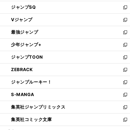
し
ジャンプSQ
い
新
ウ
し
Vジャンプ
ィ
い
新
ン
ウ
し
最強ジャンプ
ド
ィ
い
新
ウ
ン
ウ
し
少年ジャンプ+
で
ド
ィ
い
新
開
ウ
ン
ウ
し
ジャンプTOON
く
で
ド
ィ
い
新
開
ウ
ン
ウ
し
ZEBRACK
く
で
ド
ィ
い
新
開
ウ
ン
ウ
し
ジャンプルーキー！
く
で
ド
ィ
い
新
開
ウ
ン
ウ
し
S-MANGA
く
で
ド
ィ
い
新
開
ウ
ン
ウ
し
集英社ジャンプリミックス
く
で
ド
ィ
い
新
開
ウ
ン
ウ
し
集英社コミック文庫
く
で
ド
ィ
い
新
開
ウ
ン
ウ
し