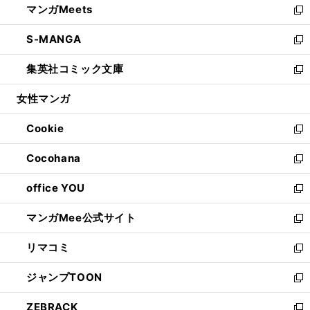
マンガMeets
く
で
ド
ィ
い
新
開
ウ
ン
ウ
し
S-MANGA
く
で
ド
ィ
い
新
開
ウ
ン
ウ
し
集英社コミック文庫
く
で
ド
ィ
い
新
開
ウ
ン
ウ
し
女性マンガ
く
で
ド
ィ
い
開
ウ
ン
ウ
Cookie
く
で
ド
ィ
新
開
ウ
ン
し
Cocohana
く
で
ド
い
新
開
ウ
ウ
し
office YOU
く
で
ィ
い
新
開
ン
ウ
し
マンガMee公式サイト
く
ド
ィ
い
新
ウ
ン
ウ
し
リマコミ
で
ド
ィ
い
新
開
ウ
ン
ウ
し
ジャンプTOON
く
で
ド
ィ
い
新
開
ウ
ン
ウ
し
ZEBRACK
く
で
ド
ィ
い