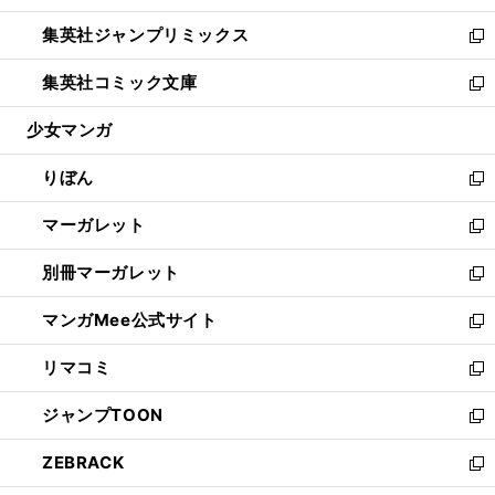
開
ウ
ン
ウ
し
集英社ジャンプリミックス
く
で
ド
ィ
い
新
開
ウ
ン
ウ
し
集英社コミック文庫
く
で
ド
ィ
い
新
開
ウ
ン
ウ
し
少女マンガ
く
で
ド
ィ
い
開
ウ
ン
ウ
りぼん
く
で
ド
ィ
新
開
ウ
ン
し
マーガレット
く
で
ド
い
新
開
ウ
ウ
し
別冊マーガレット
く
で
ィ
い
新
開
ン
ウ
し
マンガMee公式サイト
く
ド
ィ
い
新
ウ
ン
ウ
し
リマコミ
で
ド
ィ
い
新
開
ウ
ン
ウ
し
ジャンプTOON
く
で
ド
ィ
い
新
開
ウ
ン
ウ
し
ZEBRACK
く
で
ド
ィ
い
新
開
ウ
ン
ウ
し