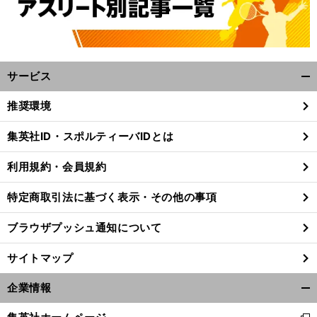
サービス
開
く/
推奨環境
閉
じ
集英社ID・スポルティーバIDとは
る
利用規約・会員規約
特定商取引法に基づく表示・その他の事項
ブラウザプッシュ通知について
サイトマップ
企業情報
開
前
へ
く/