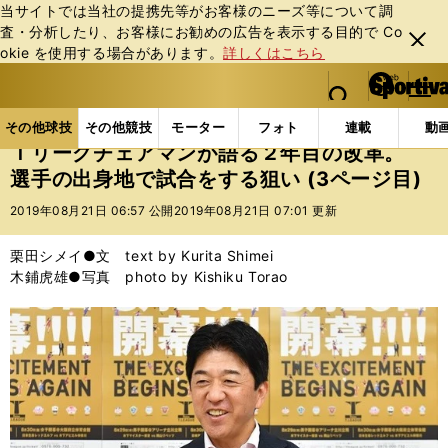
当サイトでは当社の提携先等がお客様のニーズ等について調
査・分析したり、お客様にお勧めの広告を表⽰する⽬的で Co
閉じ
okie を使⽤する場合があります。
詳しくはこちら
る
マイペ
web Sportiva (webスポルティーバ)
検索
メニュ
we
ー
その他球技の記事一覧
その他球技
Ｔリーグチェア
b
ジ
その他球技
その他競技
モーター
フォト
連載
動
ス
Ｔリーグチェアマンが語る２年目の改革。
ポ
選手の出身地で試合をする狙い (3ページ目)
ル
テ
2019年08月21日 06:57 公開
2019年08月21日 07:01 更新
ィ
ー
栗田シメイ●文 text by Kurita Shimei
バ
木鋪虎雄●写真 photo by Kishiku Torao