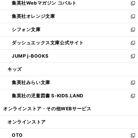
集英社Webマガジン コバルト
く
で
ド
ィ
新
開
ウ
ン
し
集英社オレンジ文庫
く
で
ド
い
新
開
ウ
ウ
し
シフォン文庫
く
で
ィ
い
新
開
ン
ウ
し
ダッシュエックス文庫公式サイト
く
ド
ィ
い
新
ウ
ン
ウ
し
JUMP j-BOOKS
で
ド
ィ
い
新
開
ウ
ン
ウ
し
キッズ
く
で
ド
ィ
い
開
ウ
ン
ウ
集英社みらい文庫
く
で
ド
ィ
新
開
ウ
ン
し
集英社の児童図書 S-KIDS.LAND
く
で
ド
い
新
開
ウ
ウ
し
オンラインストア・
その他WEBサービス
く
で
ィ
い
開
ン
ウ
オンラインストア
く
ド
ィ
ウ
ン
OTO
で
ド
新