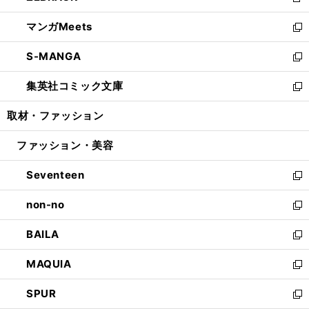
新
開
ウ
ン
ウ
し
マンガMeets
く
で
ド
ィ
い
新
開
ウ
ン
ウ
し
S-MANGA
く
で
ド
ィ
い
新
開
ウ
ン
ウ
し
集英社コミック文庫
く
で
ド
ィ
い
新
開
ウ
ン
ウ
し
取材・ファッション
く
で
ド
ィ
い
開
ウ
ン
ウ
ファッション・美容
く
で
ド
ィ
開
ウ
ン
Seventeen
く
で
ド
新
開
ウ
し
non-no
く
で
い
新
開
ウ
し
BAILA
く
ィ
い
新
ン
ウ
し
MAQUIA
ド
ィ
い
新
ウ
ン
ウ
し
SPUR
で
ド
ィ
い
新
開