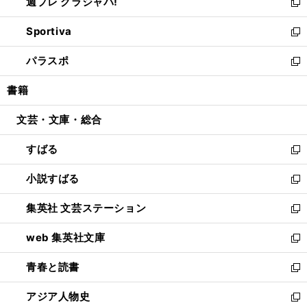
週プレ グラジャパ!
く
で
ィ
い
新
開
ン
ウ
し
Sportiva
く
ド
ィ
い
新
ウ
ン
ウ
し
パラスポ
で
ド
ィ
い
新
開
ウ
ン
ウ
し
書籍
く
で
ド
ィ
い
開
ウ
ン
ウ
文芸・文庫・総合
く
で
ド
ィ
開
ウ
ン
すばる
く
で
ド
新
開
ウ
し
小説すばる
く
で
い
新
開
ウ
し
集英社 文芸ステーション
く
ィ
い
新
ン
ウ
し
web 集英社文庫
ド
ィ
い
新
ウ
ン
ウ
し
青春と読書
で
ド
ィ
い
新
開
ウ
ン
ウ
し
アジア人物史
く
で
ド
ィ
い
新