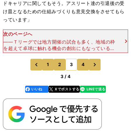
ドキャリアに関してもそう。アスリート達の引退後の受
け皿となるための仕組みづくりも意見交換をさせてもら
っています」
次のページへ
――Ｔリーグでは地方開催の試合も多く、地域の枠
を超えて卓球に触れる機会の創出にもなっているか
と思います。「これまでトップレベルの選手を日本
で観られる機会といえば、せいぜい全日本選手権と
次
1
2
3
4
のページへ
のページへ
ジャパンオープン
前
3 / 4
いいね
Xでポストする
LINEで送る
line
faceboo
x
k