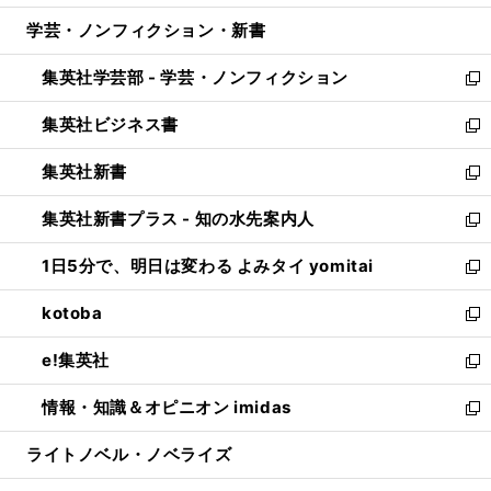
開
ウ
ン
ウ
し
学芸・ノンフィクション・新書
く
で
ド
ィ
い
開
ウ
ン
ウ
集英社学芸部 - 学芸・ノンフィクション
く
で
ド
ィ
新
開
ウ
ン
し
集英社ビジネス書
く
で
ド
い
新
開
ウ
ウ
し
集英社新書
く
で
ィ
い
新
開
ン
ウ
し
集英社新書プラス - 知の水先案内人
く
ド
ィ
い
新
ウ
ン
ウ
し
1日5分で、明日は変わる よみタイ yomitai
で
ド
ィ
い
新
開
ウ
ン
ウ
し
kotoba
く
で
ド
ィ
い
新
開
ウ
ン
ウ
し
e!集英社
く
で
ド
ィ
い
新
開
ウ
ン
ウ
し
情報・知識＆オピニオン imidas
く
で
ド
ィ
い
新
開
ウ
ン
ウ
し
ライトノベル・ノベライズ
く
で
ド
ィ
い
開
ウ
ン
ウ