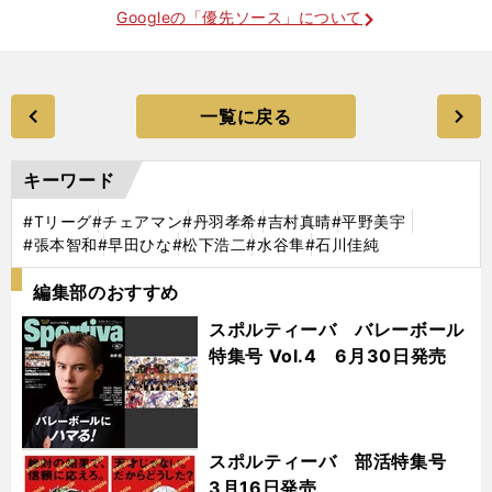
Googleの「優先ソース」について
一覧に戻る
キーワード
#Tリーグ
#チェアマン
#丹羽孝希
#吉村真晴
#平野美宇
#張本智和
#早田ひな
#松下浩二
#水谷隼
#石川佳純
編集部のおすすめ
スポルティーバ バレーボール
特集号 Vol.4 6月30日発売
スポルティーバ 部活特集号
3月16日発売