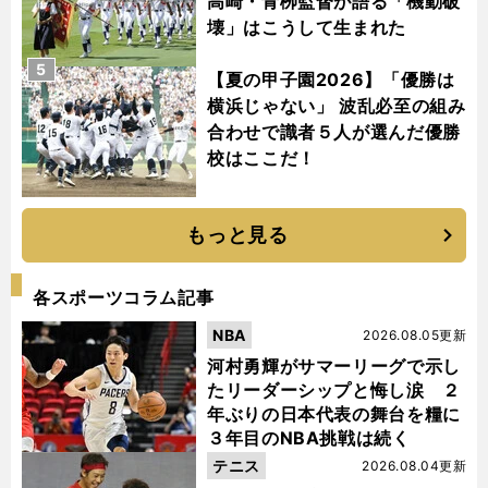
高崎・青栁監督が語る「機動破
壊」はこうして生まれた
5
【夏の甲子園2026】「優勝は
横浜じゃない」 波乱必至の組み
合わせで識者５人が選んだ優勝
校はここだ！
もっと見る
各スポーツコラム記事
NBA
2026.08.05更新
河村勇輝がサマーリーグで示し
たリーダーシップと悔し涙 ２
年ぶりの日本代表の舞台を糧に
３年目のNBA挑戦は続く
テニス
2026.08.04更新