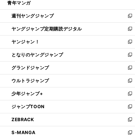
青年マンガ
く
で
ド
ィ
い
開
ウ
ン
ウ
週刊ヤングジャンプ
く
で
ド
ィ
新
開
ウ
ン
し
ヤングジャンプ定期購読デジタル
く
で
ド
い
新
開
ウ
ウ
し
ヤンジャン！
く
で
ィ
い
新
開
ン
ウ
し
となりのヤングジャンプ
く
ド
ィ
い
新
ウ
ン
ウ
し
グランドジャンプ
で
ド
ィ
い
新
開
ウ
ン
ウ
し
ウルトラジャンプ
く
で
ド
ィ
い
新
開
ウ
ン
ウ
し
少年ジャンプ+
く
で
ド
ィ
い
新
開
ウ
ン
ウ
し
ジャンプTOON
く
で
ド
ィ
い
新
開
ウ
ン
ウ
し
ZEBRACK
く
で
ド
ィ
い
新
開
ウ
ン
ウ
し
S-MANGA
く
で
ド
ィ
い
新