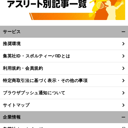
サービス
開
く/
推奨環境
閉
じ
集英社ID・スポルティーバIDとは
る
利用規約・会員規約
特定商取引法に基づく表示・その他の事項
ブラウザプッシュ通知について
サイトマップ
企業情報
開
史
、
？
上最高QBマニングは
スーパーボウルで有終の美を飾れるか
く/