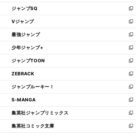
し
ジャンプSQ
い
新
ウ
し
Vジャンプ
ィ
い
新
ン
ウ
し
最強ジャンプ
ド
ィ
い
新
ウ
ン
ウ
し
少年ジャンプ+
で
ド
ィ
い
新
開
ウ
ン
ウ
し
ジャンプTOON
く
で
ド
ィ
い
新
開
ウ
ン
ウ
し
ZEBRACK
く
で
ド
ィ
い
新
開
ウ
ン
ウ
し
ジャンプルーキー！
く
で
ド
ィ
い
新
開
ウ
ン
ウ
し
S-MANGA
く
で
ド
ィ
い
新
開
ウ
ン
ウ
し
集英社ジャンプリミックス
く
で
ド
ィ
い
新
開
ウ
ン
ウ
し
集英社コミック文庫
く
で
ド
ィ
い
新
開
ウ
ン
ウ
し