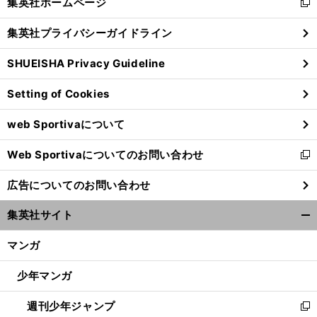
集英社ホームページ
新
閉
し
じ
集英社プライバシーガイドライン
い
る
ウ
SHUEISHA Privacy Guideline
ィ
ン
Setting of Cookies
ド
ウ
web Sportivaについて
で
開
Web Sportivaについてのお問い合わせ
く
新
し
広告についてのお問い合わせ
い
ウ
集英社サイト
ィ
開
ン
く/
マンガ
ド
閉
ウ
じ
少年マンガ
で
る
開
週刊少年ジャンプ
く
新