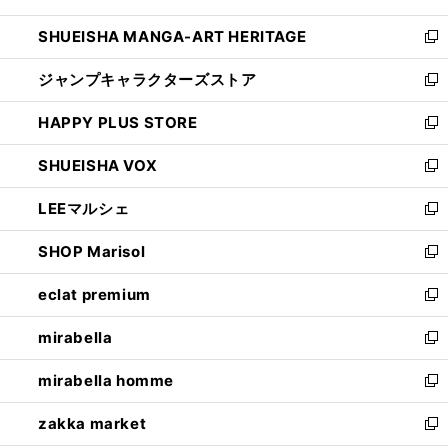
開
ウ
し
SHUEISHA MANGA-ART HERITAGE
く
で
い
新
開
ウ
し
ジャンプキャラクターズストア
く
ィ
い
新
ン
ウ
し
HAPPY PLUS STORE
ド
ィ
い
新
ウ
ン
ウ
し
SHUEISHA VOX
で
ド
ィ
い
新
開
ウ
ン
ウ
し
LEEマルシェ
く
で
ド
ィ
い
新
開
ウ
ン
ウ
し
SHOP Marisol
く
で
ド
ィ
い
新
開
ウ
ン
ウ
し
eclat premium
く
で
ド
ィ
い
新
開
ウ
ン
ウ
し
mirabella
く
で
ド
ィ
い
新
開
ウ
ン
ウ
し
mirabella homme
く
で
ド
ィ
い
新
開
ウ
ン
ウ
し
zakka market
く
で
ド
ィ
い
新
開
ウ
ン
ウ