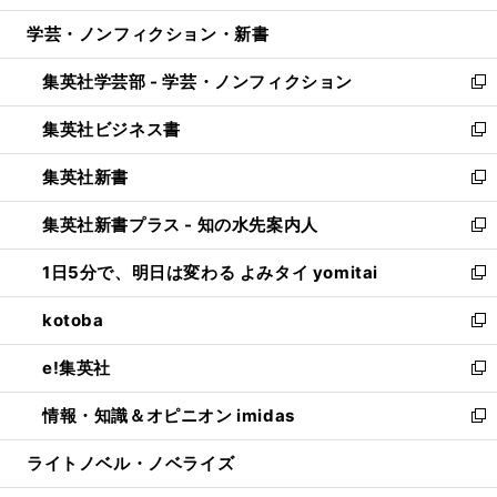
開
ウ
ン
ウ
し
学芸・ノンフィクション・新書
く
で
ド
ィ
い
開
ウ
ン
ウ
集英社学芸部 - 学芸・ノンフィクション
く
で
ド
ィ
新
開
ウ
ン
し
集英社ビジネス書
く
で
ド
い
新
開
ウ
ウ
し
集英社新書
く
で
ィ
い
新
開
ン
ウ
し
集英社新書プラス - 知の水先案内人
く
ド
ィ
い
新
ウ
ン
ウ
し
1日5分で、明日は変わる よみタイ yomitai
で
ド
ィ
い
新
開
ウ
ン
ウ
し
kotoba
く
で
ド
ィ
い
新
開
ウ
ン
ウ
し
e!集英社
く
で
ド
ィ
い
新
開
ウ
ン
ウ
し
情報・知識＆オピニオン imidas
く
で
ド
ィ
い
新
開
ウ
ン
ウ
し
ライトノベル・ノベライズ
く
で
ド
ィ
い
開
ウ
ン
ウ