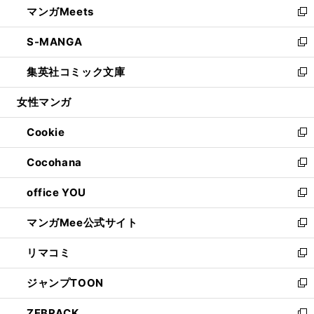
マンガMeets
く
で
ド
ィ
い
新
開
ウ
ン
ウ
し
S-MANGA
く
で
ド
ィ
い
新
開
ウ
ン
ウ
し
集英社コミック文庫
く
で
ド
ィ
い
新
開
ウ
ン
ウ
し
女性マンガ
く
で
ド
ィ
い
開
ウ
ン
ウ
Cookie
く
で
ド
ィ
新
開
ウ
ン
し
Cocohana
く
で
ド
い
新
開
ウ
ウ
し
office YOU
く
で
ィ
い
新
開
ン
ウ
し
マンガMee公式サイト
く
ド
ィ
い
新
ウ
ン
ウ
し
リマコミ
で
ド
ィ
い
新
開
ウ
ン
ウ
し
ジャンプTOON
く
で
ド
ィ
い
新
開
ウ
ン
ウ
し
ZEBRACK
く
で
ド