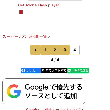
Get Adobe Flash player
スーパーボウル記事一覧＞
1
2
3
4
のページへ
前
4 / 4
いいね
Xでポストする
LINEで送る
line
faceboo
x
k
Googleの「優先ソース」について