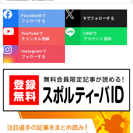
cebo
X
Facebookで
Xでフォローする
ok
フォローする
uTube
LINE
YouTubeで
LINEで
チャンネル登録
アカウント追加
stagra
Instagramで
m
フォローする