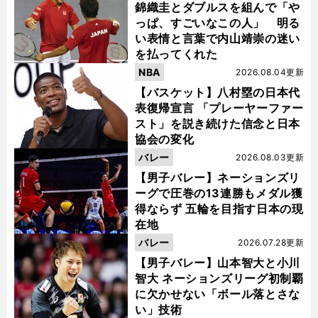
錦織圭とダブルスを組んで「や
っぱ、すごいなこの人」 明る
い表情と言葉で内山靖崇の迷い
を払ってくれた
NBA
2026.08.04更新
【バスケット】八村塁の日本代
表復帰宣言 「プレーヤーファー
スト」を説き続けた信念と日本
協会の変化
バレー
2026.08.03更新
【男子バレー】ネーションズリ
ーグで圧巻の13連勝もメダル獲
得ならず 五輪を目指す日本の現
在地
バレー
2026.07.28更新
【男子バレー】山本智大と小川
智大 ネーションズリーグ初制覇
に欠かせない「ボール落とさな
い」技術