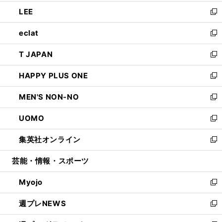
開
ウ
ン
ウ
し
LEE
く
で
ド
ィ
い
新
開
ウ
ン
ウ
し
eclat
く
で
ド
ィ
い
新
開
ウ
ン
ウ
し
T JAPAN
く
で
ド
ィ
い
新
開
ウ
ン
ウ
し
HAPPY PLUS ONE
く
で
ド
ィ
い
新
開
ウ
ン
ウ
し
MEN'S NON-NO
く
で
ド
ィ
い
新
開
ウ
ン
ウ
し
UOMO
く
で
ド
ィ
い
新
開
ウ
ン
ウ
し
集英社オンライン
く
で
ド
ィ
い
新
開
ウ
ン
ウ
し
芸能・情報・スポーツ
く
で
ド
ィ
い
開
ウ
ン
ウ
Myojo
く
で
ド
ィ
新
開
ウ
ン
し
週プレNEWS
く
で
ド
い
新
開
ウ
ウ
し