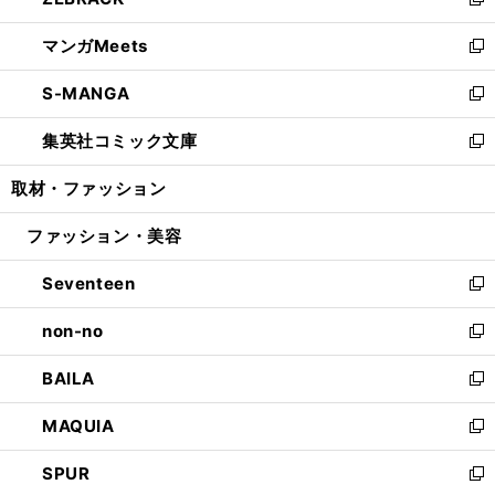
ィ
い
新
開
ウ
ン
ウ
し
マンガMeets
く
で
ド
ィ
い
新
開
ウ
ン
ウ
し
S-MANGA
く
で
ド
ィ
い
新
開
ウ
ン
ウ
し
集英社コミック文庫
く
で
ド
ィ
い
新
開
ウ
ン
ウ
し
取材・ファッション
く
で
ド
ィ
い
開
ウ
ン
ウ
ファッション・美容
く
で
ド
ィ
開
ウ
ン
Seventeen
く
で
ド
新
開
ウ
し
non-no
く
で
い
新
開
ウ
し
BAILA
く
ィ
い
新
ン
ウ
し
MAQUIA
ド
ィ
い
新
ウ
ン
ウ
し
SPUR
で
ド
ィ
い
新