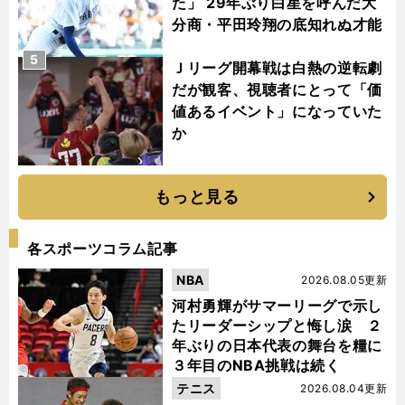
た」 29年ぶり白星を呼んだ大
分商・平田玲翔の底知れぬ才能
5
Ｊリーグ開幕戦は白熱の逆転劇
だが観客、視聴者にとって「価
値あるイベント」になっていた
か
もっと見る
各スポーツコラム記事
NBA
2026.08.05更新
河村勇輝がサマーリーグで示し
たリーダーシップと悔し涙 ２
年ぶりの日本代表の舞台を糧に
３年目のNBA挑戦は続く
テニス
2026.08.04更新