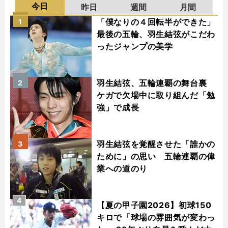
今日
昨日
週間
月間
「僕なりの４回転半ができた」
1
最後の五輪、羽生結弦がこだわ
ったジャンプの美学
羽生結弦、五輪連覇の舞台裏
2
ケガで欠場中に取り組んだ「勉
強」で成長
羽生結弦を覚醒させた「誰かの
3
ために」の思い 五輪連覇の偉
業への道のり
4
【夏の甲子園2026】初球150
キロで「球場の雰囲気が変わっ