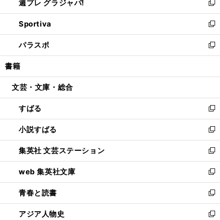
週プレ グラジャパ!
く
で
ィ
い
新
開
ン
ウ
し
Sportiva
く
ド
ィ
い
新
ウ
ン
ウ
し
パラスポ
で
ド
ィ
い
新
開
ウ
ン
ウ
し
書籍
く
で
ド
ィ
い
開
ウ
ン
ウ
文芸・文庫・総合
く
で
ド
ィ
開
ウ
ン
すばる
く
で
ド
新
開
ウ
し
小説すばる
く
で
い
新
開
ウ
し
集英社 文芸ステーション
く
ィ
い
新
ン
ウ
し
web 集英社文庫
ド
ィ
い
新
ウ
ン
ウ
し
青春と読書
で
ド
ィ
い
新
開
ウ
ン
ウ
し
アジア人物史
く
で
ド
ィ
い
新