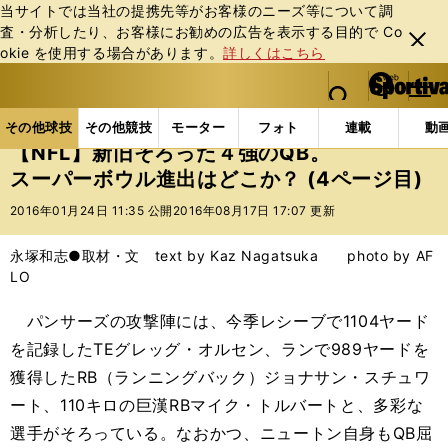
当サイトでは当社の提携先等がお客様のニーズ等について調
査・分析したり、お客様にお勧めの広告を表⽰する⽬的で Co
閉じ
okie を使⽤する場合があります。
詳しくはこちら
る
マイペ
web Sportiva (webスポルティーバ)
検索
メニュ
we
ー
その他球技の記事一覧
その他球技
【NFL】新旧そ
b
ジ
その他球技
その他競技
モーター
フォト
連載
動
ス
【NFL】新旧そろった４強のQB。
ポ
スーパーボウル進出はどこか？ (4ページ目)
ル
テ
2016年01月24日 11:35 公開
2016年08月17日 17:07 更新
ィ
ー
永塚和志●取材・文 text by Kaz Nagatsuka photo by AF
バ
LO
パンサーズの攻撃陣には、今季レシーブで1104ヤード
を記録したTEグレッグ・オルセン、ランで989ヤードを
獲得したRB（ランニングバック）ジョナサン・スチュワ
ート、110キロの巨漢RBマイク・トルバートと、多彩な
選手がそろっている。なおかつ、ニュートン自身もQB屈