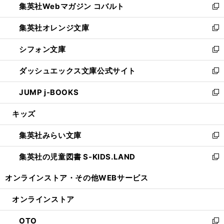
集英社Webマガジン コバルト
く
で
ド
ィ
新
開
ウ
ン
し
集英社オレンジ文庫
く
で
ド
い
新
開
ウ
ウ
し
シフォン文庫
く
で
ィ
い
新
開
ン
ウ
し
ダッシュエックス文庫公式サイト
く
ド
ィ
い
新
ウ
ン
ウ
し
JUMP j-BOOKS
で
ド
ィ
い
新
開
ウ
ン
ウ
し
キッズ
く
で
ド
ィ
い
開
ウ
ン
ウ
集英社みらい文庫
く
で
ド
ィ
新
開
ウ
ン
し
集英社の児童図書 S-KIDS.LAND
く
で
ド
い
新
開
ウ
ウ
し
オンラインストア・
その他WEBサービス
く
で
ィ
い
開
ン
ウ
オンラインストア
く
ド
ィ
ウ
ン
OTO
で
ド
新