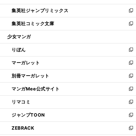
開
ウ
ン
ウ
し
集英社ジャンプリミックス
く
で
ド
ィ
い
新
開
ウ
ン
ウ
し
集英社コミック文庫
く
で
ド
ィ
い
新
開
ウ
ン
ウ
し
少女マンガ
く
で
ド
ィ
い
開
ウ
ン
ウ
りぼん
く
で
ド
ィ
新
開
ウ
ン
し
マーガレット
く
で
ド
い
新
開
ウ
ウ
し
別冊マーガレット
く
で
ィ
い
新
開
ン
ウ
し
マンガMee公式サイト
く
ド
ィ
い
新
ウ
ン
ウ
し
リマコミ
で
ド
ィ
い
新
開
ウ
ン
ウ
し
ジャンプTOON
く
で
ド
ィ
い
新
開
ウ
ン
ウ
し
ZEBRACK
く
で
ド
ィ
い
新
開
ウ
ン
ウ
し