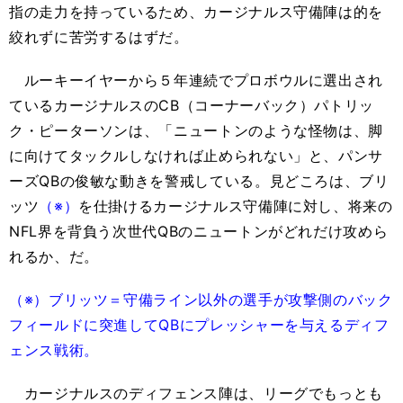
指の走力を持っているため、カージナルス守備陣は的を
絞れずに苦労するはずだ。
ルーキーイヤーから５年連続でプロボウルに選出され
ているカージナルスのCB（コーナーバック）パトリッ
ク・ピーターソンは、「ニュートンのような怪物は、脚
に向けてタックルしなければ止められない」と、パンサ
ーズQBの俊敏な動きを警戒している。見どころは、ブリ
ッツ
（※）
を仕掛けるカージナルス守備陣に対し、将来の
NFL界を背負う次世代QBのニュートンがどれだけ攻めら
れるか、だ。
（※）ブリッツ＝守備ライン以外の選手が攻撃側のバック
フィールドに突進してQBにプレッシャーを与えるディフ
ェンス戦術。
カージナルスのディフェンス陣は、リーグでもっとも