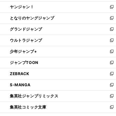
開
ウ
ウ
し
ヤンジャン！
く
で
ィ
い
新
開
ン
ウ
し
となりのヤングジャンプ
く
ド
ィ
い
新
ウ
ン
ウ
し
グランドジャンプ
で
ド
ィ
い
新
開
ウ
ン
ウ
し
ウルトラジャンプ
く
で
ド
ィ
い
新
開
ウ
ン
ウ
し
少年ジャンプ+
く
で
ド
ィ
い
新
開
ウ
ン
ウ
し
ジャンプTOON
く
で
ド
ィ
い
新
開
ウ
ン
ウ
し
ZEBRACK
く
で
ド
ィ
い
新
開
ウ
ン
ウ
し
S-MANGA
く
で
ド
ィ
い
新
開
ウ
ン
ウ
し
集英社ジャンプリミックス
く
で
ド
ィ
い
新
開
ウ
ン
ウ
し
集英社コミック文庫
く
で
ド
ィ
い
新
開
ウ
ン
ウ
し