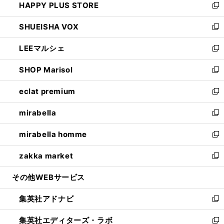
HAPPY PLUS STORE
ド
ィ
い
新
ウ
ン
ウ
し
SHUEISHA VOX
で
ド
ィ
い
新
開
ウ
ン
ウ
し
LEEマルシェ
く
で
ド
ィ
い
新
開
ウ
ン
ウ
し
SHOP Marisol
く
で
ド
ィ
い
新
開
ウ
ン
ウ
し
eclat premium
く
で
ド
ィ
い
新
開
ウ
ン
ウ
し
mirabella
く
で
ド
ィ
い
新
開
ウ
ン
ウ
し
mirabella homme
く
で
ド
ィ
い
新
開
ウ
ン
ウ
し
zakka market
く
で
ド
ィ
い
新
開
ウ
ン
ウ
し
その他WEBサービス
く
で
ド
ィ
い
開
ウ
ン
ウ
集英社アドナビ
く
で
ド
ィ
新
開
ウ
ン
し
集英社エディターズ・ラボ
く
で
ド
い
新