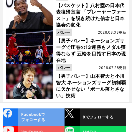
【バスケット】八村塁の日本代
表復帰宣言 「プレーヤーファー
スト」を説き続けた信念と日本
協会の変化
バレー
2026.08.03更新
【男子バレー】ネーションズリ
ーグで圧巻の13連勝もメダル獲
得ならず 五輪を目指す日本の現
在地
バレー
2026.07.28更新
【男子バレー】山本智大と小川
智大 ネーションズリーグ初制覇
に欠かせない「ボール落とさな
い」技術
cebo
X
Facebookで
Xでフォローする
ok
フォローする
uTube
LINE