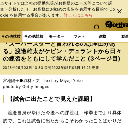
当サイトでは当社の提携先等がお客様のニーズ等について調
査・分析したり、お客様にお勧めの広告を表⽰する⽬的で Co
閉じ
okie を使⽤する場合があります。
詳しくはこちら
る
マイペ
web Sportiva (webスポルティーバ)
検索
メニュ
we
ー
その他球技の記事一覧
バスケットボール
NBA
b
ジ
その他球技
その他競技
モーター
フォト
連載
動
ス
「スーパースターと言われるのは理由があ
ポ
る」渡邊雄太がケビン・デュラントから日々
ル
の練習をともにして学んだこと (3ページ目)
テ
ィ
2023年05月03日 10:30 公開
2023年05月03日 16:25 更新
ー
バ
宮地陽子●取材・文 text by Miyaji Yoko
photo by Getty Images
【試合に出たことで見えた課題】
渡邊自身が挙げた今後への課題は、昨季までより具体
的で、これは試合に出たからこそわかったことばかりだ