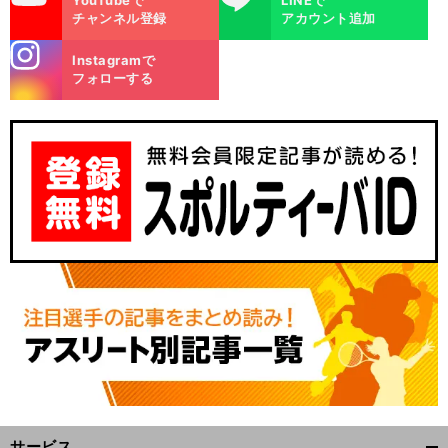
YouTubeで
LINEで
チャンネル登録
アカウント追加
stagra
Instagramで
m
フォローする
サービス