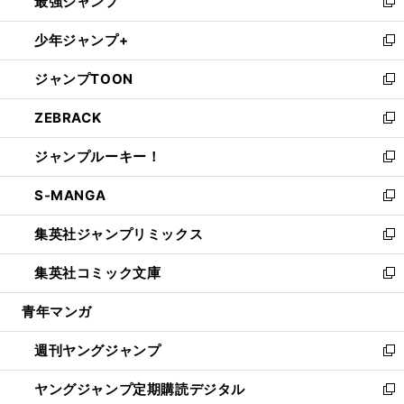
最強ジャンプ
ド
ィ
い
新
ウ
ン
ウ
し
少年ジャンプ+
で
ド
ィ
い
新
開
ウ
ン
ウ
し
ジャンプTOON
く
で
ド
ィ
い
新
開
ウ
ン
ウ
し
ZEBRACK
く
で
ド
ィ
い
新
開
ウ
ン
ウ
し
ジャンプルーキー！
く
で
ド
ィ
い
新
開
ウ
ン
ウ
し
S-MANGA
く
で
ド
ィ
い
新
開
ウ
ン
ウ
し
集英社ジャンプリミックス
く
で
ド
ィ
い
新
開
ウ
ン
ウ
し
集英社コミック文庫
く
で
ド
ィ
い
新
開
ウ
ン
ウ
し
青年マンガ
く
で
ド
ィ
い
開
ウ
ン
ウ
週刊ヤングジャンプ
く
で
ド
ィ
新
開
ウ
ン
し
ヤングジャンプ定期購読デジタル
く
で
ド
い
新