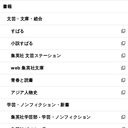
開
ウ
ン
ウ
し
書籍
く
で
ド
ィ
い
開
ウ
ン
ウ
文芸・文庫・総合
く
で
ド
ィ
開
ウ
ン
すばる
く
で
ド
新
開
ウ
し
小説すばる
く
で
い
新
開
ウ
し
集英社 文芸ステーション
く
ィ
い
新
ン
ウ
し
web 集英社文庫
ド
ィ
い
新
ウ
ン
ウ
し
青春と読書
で
ド
ィ
い
新
開
ウ
ン
ウ
し
アジア人物史
く
で
ド
ィ
い
新
開
ウ
ン
ウ
し
学芸・ノンフィクション・新書
く
で
ド
ィ
い
開
ウ
ン
ウ
集英社学芸部 - 学芸・ノンフィクション
く
で
ド
ィ
新
開
ウ
ン
し