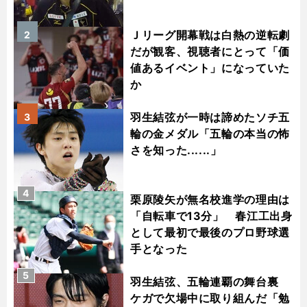
Ｊリーグ開幕戦は白熱の逆転劇
2
だが観客、視聴者にとって「価
値あるイベント」になっていた
か
羽生結弦が一時は諦めたソチ五
3
輪の金メダル「五輪の本当の怖
さを知った......」
4
栗原陵矢が無名校進学の理由は
「自転車で13分」 春江工出身
として最初で最後のプロ野球選
手となった
5
羽生結弦、五輪連覇の舞台裏
ケガで欠場中に取り組んだ「勉