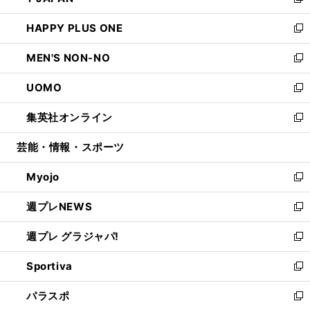
い
新
開
ウ
ン
ウ
し
HAPPY PLUS ONE
く
で
ド
ィ
い
新
開
ウ
ン
ウ
し
MEN'S NON-NO
く
で
ド
ィ
い
新
開
ウ
ン
ウ
し
UOMO
く
で
ド
ィ
い
新
開
ウ
ン
ウ
し
集英社オンライン
く
で
ド
ィ
い
新
開
ウ
ン
ウ
し
芸能・情報・スポーツ
く
で
ド
ィ
い
開
ウ
ン
ウ
Myojo
く
で
ド
ィ
新
開
ウ
ン
し
週プレNEWS
く
で
ド
い
新
開
ウ
ウ
し
週プレ グラジャパ!
く
で
ィ
い
新
開
ン
ウ
し
Sportiva
く
ド
ィ
い
新
ウ
ン
ウ
し
パラスポ
で
ド
ィ
い
新