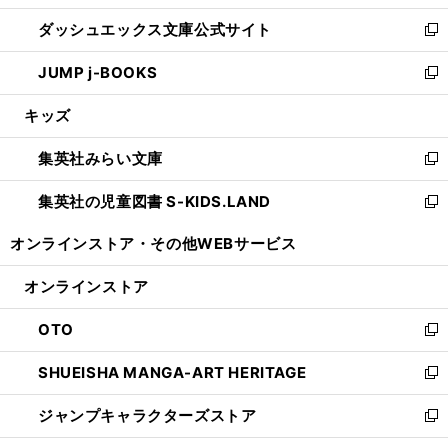
開
ン
ウ
し
ダッシュエックス文庫公式サイト
く
ド
ィ
い
新
ウ
ン
ウ
し
JUMP j-BOOKS
で
ド
ィ
い
新
開
ウ
ン
ウ
し
キッズ
く
で
ド
ィ
い
開
ウ
ン
ウ
集英社みらい文庫
く
で
ド
ィ
新
開
ウ
ン
し
集英社の児童図書 S-KIDS.LAND
く
で
ド
い
新
開
ウ
ウ
し
オンラインストア・
その他WEBサービス
く
で
ィ
い
開
ン
ウ
オンラインストア
く
ド
ィ
ウ
ン
OTO
で
ド
新
開
ウ
し
SHUEISHA MANGA-ART HERITAGE
く
で
い
新
開
ウ
し
ジャンプキャラクターズストア
く
ィ
い
新
ン
ウ
し