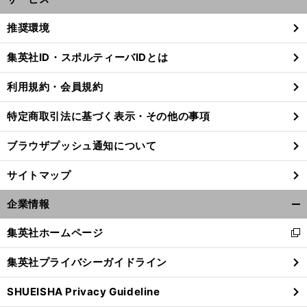
開
く/
推奨環境
閉
じ
集英社ID・スポルティーバIDとは
る
利用規約・会員規約
前
へ
特定商取引法に基づく表示・その他の事項
ブラウザプッシュ通知について
サイトマップ
企業情報
開
く/
集英社ホームページ
新
閉
し
じ
集英社プライバシーガイドライン
い
る
ウ
SHUEISHA Privacy Guideline
ィ