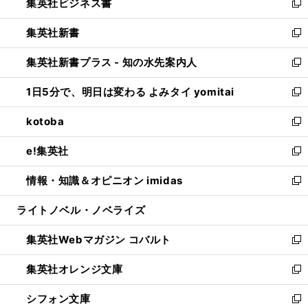
集英社ビジネス書
く
で
ド
い
新
開
ウ
ウ
し
集英社新書
く
で
ィ
い
新
開
ン
ウ
し
集英社新書プラス - 知の水先案内人
く
ド
ィ
い
新
ウ
ン
ウ
し
1日5分で、明日は変わる よみタイ yomitai
で
ド
ィ
い
新
開
ウ
ン
ウ
し
kotoba
く
で
ド
ィ
い
新
開
ウ
ン
ウ
し
e!集英社
く
で
ド
ィ
い
新
開
ウ
ン
ウ
し
情報・知識＆オピニオン imidas
く
で
ド
ィ
い
新
開
ウ
ン
ウ
し
ライトノベル・ノベライズ
く
で
ド
ィ
い
開
ウ
ン
ウ
集英社Webマガジン コバルト
く
で
ド
ィ
新
開
ウ
ン
し
集英社オレンジ文庫
く
で
ド
い
新
開
ウ
ウ
し
シフォン文庫
く
で
ィ
い
新