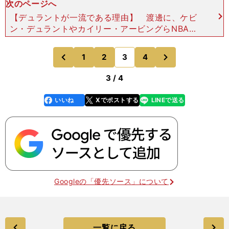
次のページへ
【デュラントが一流である理由】 渡邊に、ケビ
ン・デュラントやカイリー・アービングらNBAの
一流選手と練習をともにし、毎日を一緒に過ごした
ことでわかった一流ならではのすごさは何だったか
次
1
2
3
4
のページへ
のページへ
と聞いてみたら、
前
3 / 4
いいね
Xでポストする
LINEで送る
line
faceboo
x
k
Googleの「優先ソース」について
一覧に戻る