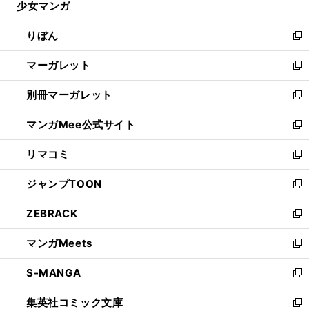
少女マンガ
く
で
ド
ィ
い
開
ウ
ン
ウ
りぼん
く
で
ド
ィ
新
開
ウ
ン
し
マーガレット
く
で
ド
い
新
開
ウ
ウ
し
別冊マーガレット
く
で
ィ
い
新
開
ン
ウ
し
マンガMee公式サイト
く
ド
ィ
い
新
ウ
ン
ウ
し
リマコミ
で
ド
ィ
い
新
開
ウ
ン
ウ
し
ジャンプTOON
く
で
ド
ィ
い
新
開
ウ
ン
ウ
し
ZEBRACK
く
で
ド
ィ
い
新
開
ウ
ン
ウ
し
マンガMeets
く
で
ド
ィ
い
新
開
ウ
ン
ウ
し
S-MANGA
く
で
ド
ィ
い
新
開
ウ
ン
ウ
し
集英社コミック文庫
く
で
ド
ィ
い
新