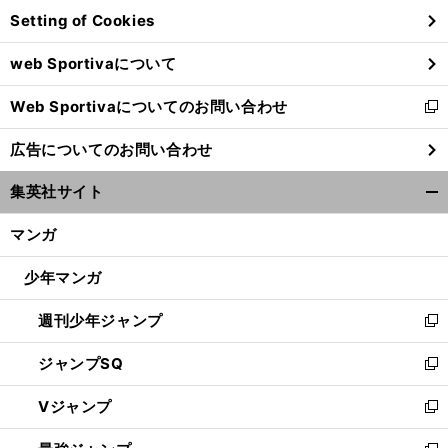
ン
Setting of Cookies
ド
ウ
web Sportivaについて
で
開
Web Sportivaについてのお問い合わせ
く
新
し
広告についてのお問い合わせ
い
ウ
集英社サイト
ィ
開
ン
く/
マンガ
ド
閉
ウ
じ
少年マンガ
で
る
開
週刊少年ジャンプ
く
新
し
ジャンプSQ
い
新
ウ
し
Vジャンプ
ィ
い
新
ン
ウ
し