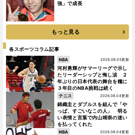
強」で成長
もっと見る
各スポーツコラム記事
NBA
2026.08.05更新
河村勇輝がサマーリーグで示し
たリーダーシップと悔し涙 ２
年ぶりの日本代表の舞台を糧に
３年目のNBA挑戦は続く
テニス
2026.08.04更新
錦織圭とダブルスを組んで「や
っぱ、すごいなこの人」 明る
い表情と言葉で内山靖崇の迷い
を払ってくれた
NBA
2026.08.04更新