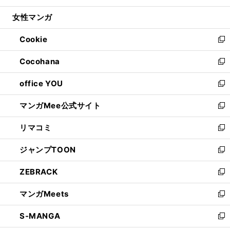
開
ウ
ン
ウ
し
女性マンガ
く
で
ド
ィ
い
開
ウ
ン
ウ
Cookie
く
で
ド
ィ
新
開
ウ
ン
し
Cocohana
く
で
ド
い
新
開
ウ
ウ
し
office YOU
く
で
ィ
い
新
開
ン
ウ
し
マンガMee公式サイト
く
ド
ィ
い
新
ウ
ン
ウ
し
リマコミ
で
ド
ィ
い
新
開
ウ
ン
ウ
し
ジャンプTOON
く
で
ド
ィ
い
新
開
ウ
ン
ウ
し
ZEBRACK
く
で
ド
ィ
い
新
開
ウ
ン
ウ
し
マンガMeets
く
で
ド
ィ
い
新
開
ウ
ン
ウ
し
S-MANGA
く
で
ド
ィ
い
新
開
ウ
ン
ウ
し