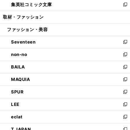
集英社コミック文庫
く
で
ド
ィ
い
新
開
ウ
ン
ウ
し
取材・ファッション
く
で
ド
ィ
い
開
ウ
ン
ウ
ファッション・美容
く
で
ド
ィ
開
ウ
ン
Seventeen
く
で
ド
新
開
ウ
し
non-no
く
で
い
新
開
ウ
し
BAILA
く
ィ
い
新
ン
ウ
し
MAQUIA
ド
ィ
い
新
ウ
ン
ウ
し
SPUR
で
ド
ィ
い
新
開
ウ
ン
ウ
し
LEE
く
で
ド
ィ
い
新
開
ウ
ン
ウ
し
eclat
く
で
ド
ィ
い
新
開
ウ
ン
ウ
し
T JAPAN
く
で
ド
ィ