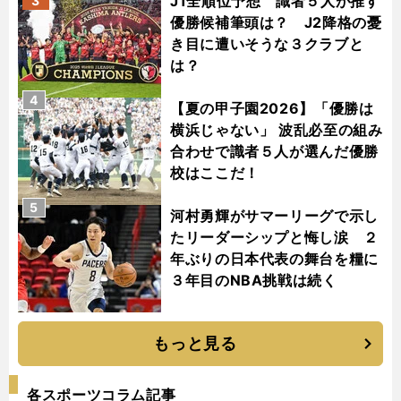
J1全順位予想 識者５人が推す
3
優勝候補筆頭は？ J2降格の憂
き目に遭いそうな３クラブと
は？
4
【夏の甲子園2026】「優勝は
横浜じゃない」 波乱必至の組み
合わせで識者５人が選んだ優勝
校はここだ！
5
河村勇輝がサマーリーグで示し
たリーダーシップと悔し涙 ２
年ぶりの日本代表の舞台を糧に
３年目のNBA挑戦は続く
もっと見る
各スポーツコラム記事