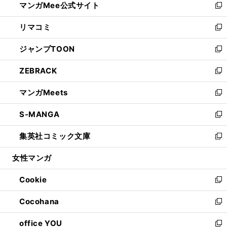
マンガMee公式サイト
く
ド
ィ
い
新
ウ
ン
ウ
し
リマコミ
で
ド
ィ
い
新
開
ウ
ン
ウ
し
ジャンプTOON
く
で
ド
ィ
い
新
開
ウ
ン
ウ
し
ZEBRACK
く
で
ド
ィ
い
新
開
ウ
ン
ウ
し
マンガMeets
く
で
ド
ィ
い
新
開
ウ
ン
ウ
し
S-MANGA
く
で
ド
ィ
い
新
開
ウ
ン
ウ
し
集英社コミック文庫
く
で
ド
ィ
い
新
開
ウ
ン
ウ
し
女性マンガ
く
で
ド
ィ
い
開
ウ
ン
ウ
Cookie
く
で
ド
ィ
新
開
ウ
ン
し
Cocohana
く
で
ド
い
新
開
ウ
ウ
し
office YOU
く
で
ィ
い
新