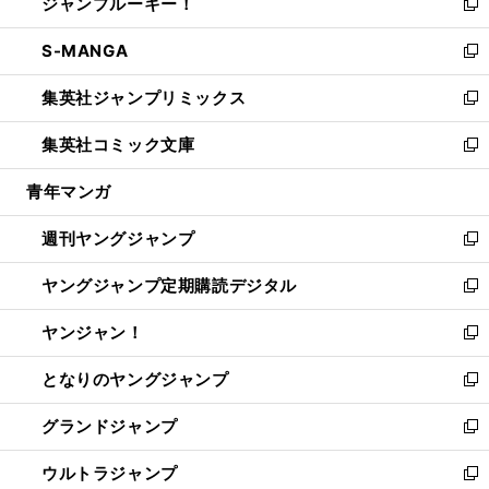
ジャンプルーキー！
く
で
ド
ィ
い
新
開
ウ
ン
ウ
し
S-MANGA
く
で
ド
ィ
い
新
開
ウ
ン
ウ
し
集英社ジャンプリミックス
く
で
ド
ィ
い
新
開
ウ
ン
ウ
し
集英社コミック文庫
く
で
ド
ィ
い
新
開
ウ
ン
ウ
し
青年マンガ
く
で
ド
ィ
い
開
ウ
ン
ウ
週刊ヤングジャンプ
く
で
ド
ィ
新
開
ウ
ン
し
ヤングジャンプ定期購読デジタル
く
で
ド
い
新
開
ウ
ウ
し
ヤンジャン！
く
で
ィ
い
新
開
ン
ウ
し
となりのヤングジャンプ
く
ド
ィ
い
新
ウ
ン
ウ
し
グランドジャンプ
で
ド
ィ
い
新
開
ウ
ン
ウ
し
ウルトラジャンプ
く
で
ド
ィ
い
新