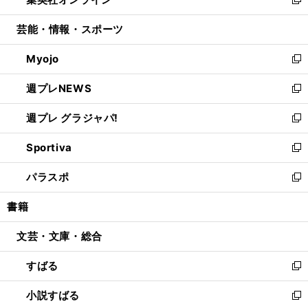
ド
ィ
い
新
開
ウ
ン
ウ
し
芸能・情報・スポーツ
く
で
ド
ィ
い
開
ウ
ン
ウ
Myojo
く
で
ド
ィ
新
開
ウ
ン
し
週プレNEWS
く
で
ド
い
新
開
ウ
ウ
し
週プレ グラジャパ!
く
で
ィ
い
新
開
ン
ウ
し
Sportiva
く
ド
ィ
い
新
ウ
ン
ウ
し
パラスポ
で
ド
ィ
い
新
開
ウ
ン
ウ
し
書籍
く
で
ド
ィ
い
開
ウ
ン
ウ
文芸・文庫・総合
く
で
ド
ィ
開
ウ
ン
すばる
く
で
ド
新
開
ウ
し
小説すばる
く
で
い
新