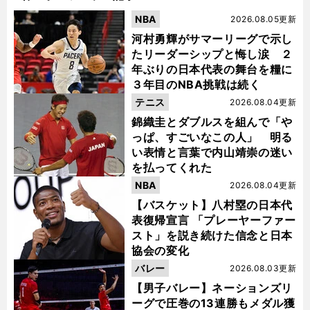
NBA
2026.08.05更新
河村勇輝がサマーリーグで示し
たリーダーシップと悔し涙 ２
年ぶりの日本代表の舞台を糧に
３年目のNBA挑戦は続く
テニス
2026.08.04更新
錦織圭とダブルスを組んで「や
っぱ、すごいなこの人」 明る
い表情と言葉で内山靖崇の迷い
を払ってくれた
NBA
2026.08.04更新
【バスケット】八村塁の日本代
表復帰宣言 「プレーヤーファー
スト」を説き続けた信念と日本
協会の変化
バレー
2026.08.03更新
【男子バレー】ネーションズリ
ーグで圧巻の13連勝もメダル獲