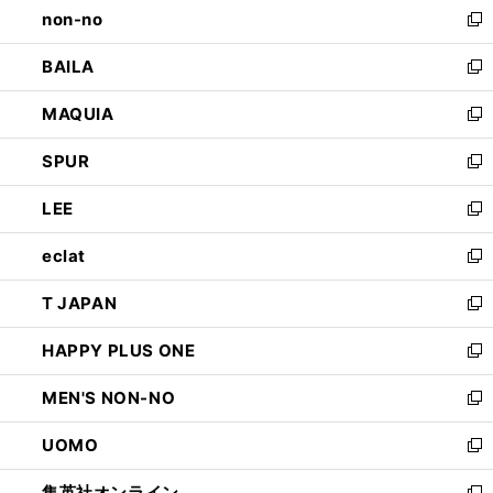
non-no
く
で
い
新
開
ウ
し
BAILA
く
ィ
い
新
ン
ウ
し
MAQUIA
ド
ィ
い
新
ウ
ン
ウ
し
SPUR
で
ド
ィ
い
新
開
ウ
ン
ウ
し
LEE
く
で
ド
ィ
い
新
開
ウ
ン
ウ
し
eclat
く
で
ド
ィ
い
新
開
ウ
ン
ウ
し
T JAPAN
く
で
ド
ィ
い
新
開
ウ
ン
ウ
し
HAPPY PLUS ONE
く
で
ド
ィ
い
新
開
ウ
ン
ウ
し
MEN'S NON-NO
く
で
ド
ィ
い
新
開
ウ
ン
ウ
し
UOMO
く
で
ド
ィ
い
新
開
ウ
ン
ウ
し
集英社オンライン
く
で