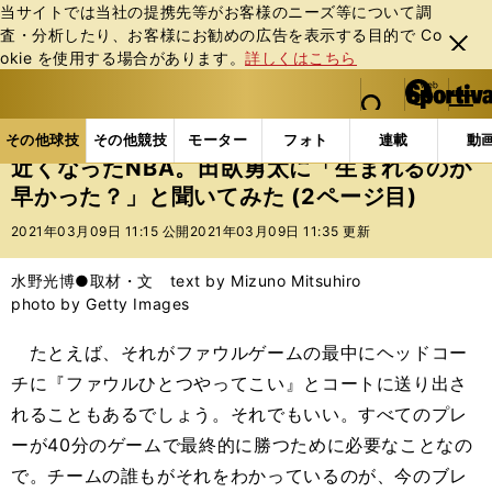
当サイトでは当社の提携先等がお客様のニーズ等について調
査・分析したり、お客様にお勧めの広告を表⽰する⽬的で Co
閉じ
okie を使⽤する場合があります。
詳しくはこちら
る
マイペ
web Sportiva (webスポルティーバ)
検索
メニュ
we
ー
その他球技の記事一覧
バスケットボール
国内バス
b
ジ
その他球技
その他競技
モーター
フォト
連載
動
ス
近くなったNBA。田臥勇太に「生まれるのが
ポ
早かった？」と聞いてみた (2ページ目)
ル
テ
2021年03月09日 11:15 公開
2021年03月09日 11:35 更新
ィ
ー
水野光博●取材・文 text by Mizuno Mitsuhiro
バ
photo by Getty Images
たとえば、それがファウルゲームの最中にヘッドコー
チに『ファウルひとつやってこい』とコートに送り出さ
れることもあるでしょう。それでもいい。すべてのプレ
ーが40分のゲームで最終的に勝つために必要なことなの
で。チームの誰もがそれをわかっているのが、今のブレ