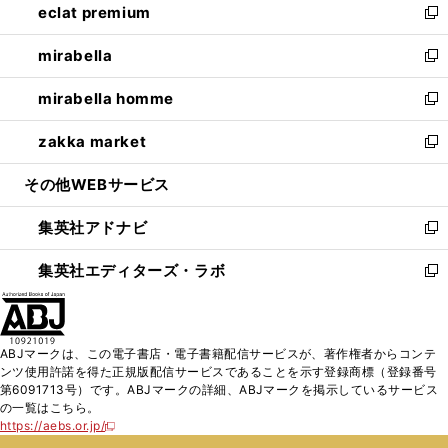
eclat premium
く
で
ド
ィ
い
新
開
ウ
ン
ウ
し
mirabella
く
で
ド
ィ
い
新
開
ウ
ン
ウ
し
mirabella homme
く
で
ド
ィ
い
新
開
ウ
ン
ウ
し
zakka market
く
で
ド
ィ
い
新
開
ウ
ン
ウ
し
その他WEBサービス
く
で
ド
ィ
い
開
ウ
ン
ウ
集英社アドナビ
く
で
ド
ィ
新
開
ウ
ン
し
集英社エディターズ・ラボ
く
で
ド
い
新
開
ウ
ウ
し
く
で
ィ
い
開
ン
ウ
ABJマークは、この電子書店・電子書籍配信サービスが、著作権者からコンテ
く
ド
ィ
ンツ使用許諾を得た正規版配信サービスであることを示す登録商標（登録番号
ウ
ン
第6091713号）です。ABJマークの詳細、ABJマークを掲示しているサービス
で
ド
の一覧はこちら。
開
ウ
https://aebs.or.jp/
新
く
で
し