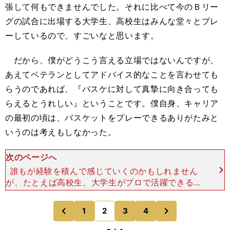
張して何もできませんでした。それに比べて今のＢリー
グの試合に出場する大学生、高校生はみんな堂々とプレ
ーしているので、すごいなと思います。
だから、僕がどうこう言える立場ではないんですが、
あえてベテランとしてアドバイス的なことを言わせても
らうのであれば、『バスケに対して真摯に向き合っても
らえるとうれしい』ということです。僕自身、キャリア
の最初の頃は、バスケットをプレーできるありがたみと
いうのは考えもしなかった。
次のページへ
誰もが経験を積んで感じていくのかもしれません
が、たとえば高校生、大学生がプロで活躍できるの
は、もちろん本人の努力があってこそ。同時に多く
の人の協力、尽力があったからです。そんな部分に
次
1
2
3
4
のページへ
のページへ
ちょっとでも気づい
前