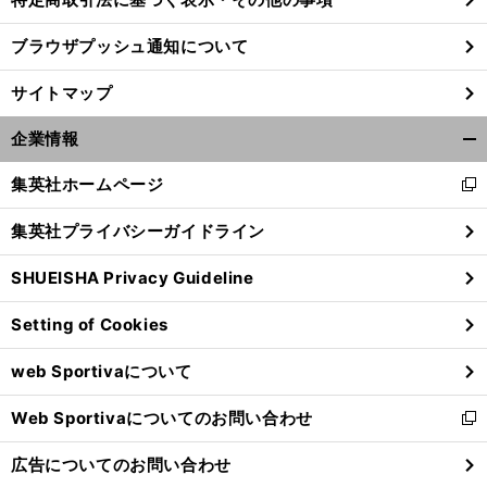
ブラウザプッシュ通知について
前
へ
サイトマップ
企業情報
開
く/
集英社ホームページ
新
閉
し
じ
集英社プライバシーガイドライン
い
る
ウ
SHUEISHA Privacy Guideline
ィ
ン
Setting of Cookies
ド
ウ
web Sportivaについて
で
開
Web Sportivaについてのお問い合わせ
く
新
し
広告についてのお問い合わせ
い