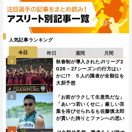
人気記事ランキング
今日
昨日
週間
月間
秋春制が導入されたJ1リーグ2
1
026－27シーズンの行方はい
かに!? ５人の識者が全順位を
大胆予想
「お前がラクして生意気だな」
2
「あいつ若いくせに」厳しい言
葉を浴びせられるも佐藤慎太郎
が貫いた誇りとファンへの思い