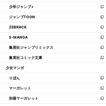
開
ウ
ン
ウ
し
少年ジャンプ+
く
で
ド
ィ
い
新
開
ウ
ン
ウ
し
ジャンプTOON
く
で
ド
ィ
い
新
開
ウ
ン
ウ
し
ZEBRACK
く
で
ド
ィ
い
新
開
ウ
ン
ウ
し
S-MANGA
く
で
ド
ィ
い
新
開
ウ
ン
ウ
し
集英社ジャンプリミックス
く
で
ド
ィ
い
新
開
ウ
ン
ウ
し
集英社コミック文庫
く
で
ド
ィ
い
新
開
ウ
ン
ウ
し
少女マンガ
く
で
ド
ィ
い
開
ウ
ン
ウ
りぼん
く
で
ド
ィ
新
開
ウ
ン
し
マーガレット
く
で
ド
い
新
開
ウ
ウ
し
別冊マーガレット
く
で
ィ
い
新
開
ン
ウ
し