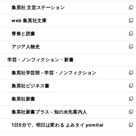
開
ウ
し
集英社 文芸ステーション
く
ィ
い
新
ン
ウ
し
web 集英社文庫
ド
ィ
い
新
ウ
ン
ウ
し
青春と読書
で
ド
ィ
い
新
開
ウ
ン
ウ
し
アジア人物史
く
で
ド
ィ
い
新
開
ウ
ン
ウ
し
学芸・ノンフィクション・新書
く
で
ド
ィ
い
開
ウ
ン
ウ
集英社学芸部 - 学芸・ノンフィクション
く
で
ド
ィ
新
開
ウ
ン
し
集英社ビジネス書
く
で
ド
い
新
開
ウ
ウ
し
集英社新書
く
で
ィ
い
新
開
ン
ウ
し
集英社新書プラス - 知の水先案内人
く
ド
ィ
い
新
ウ
ン
ウ
し
1日5分で、明日は変わる よみタイ yomitai
で
ド
ィ
い
新
開
ウ
ン
ウ
し