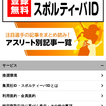
サービス
開
く/
推奨環境
閉
じ
集英社ID・スポルティーバIDとは
る
利用規約・会員規約
特定商取引法に基づく表示・その他の事項