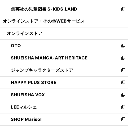
開
ウ
ン
し
集英社の児童図書 S-KIDS.LAND
く
で
ド
い
新
開
ウ
ウ
し
オンラインストア・
その他WEBサービス
く
で
ィ
い
開
ン
ウ
オンラインストア
く
ド
ィ
ウ
ン
OTO
で
ド
新
開
ウ
し
SHUEISHA MANGA-ART HERITAGE
く
で
い
新
開
ウ
し
ジャンプキャラクターズストア
く
ィ
い
新
ン
ウ
し
HAPPY PLUS STORE
ド
ィ
い
新
ウ
ン
ウ
し
SHUEISHA VOX
で
ド
ィ
い
新
開
ウ
ン
ウ
し
LEEマルシェ
く
で
ド
ィ
い
新
開
ウ
ン
ウ
し
SHOP Marisol
く
で
ド
ィ
い
新
開
ウ
ン
ウ
し