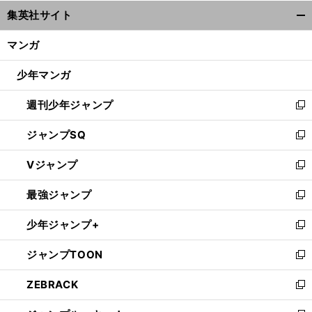
ウ
集英社サイト
ィ
開
ン
く/
マンガ
ド
閉
ウ
じ
少年マンガ
で
る
開
週刊少年ジャンプ
く
新
し
ジャンプSQ
い
新
ウ
し
Vジャンプ
ィ
い
新
ン
ウ
し
最強ジャンプ
ド
ィ
い
新
ウ
ン
ウ
し
少年ジャンプ+
で
ド
ィ
い
新
開
ウ
ン
ウ
し
ジャンプTOON
く
で
ド
ィ
い
新
開
ウ
ン
ウ
し
ZEBRACK
く
で
ド
ィ
い
新
開
ウ
ン
ウ
し