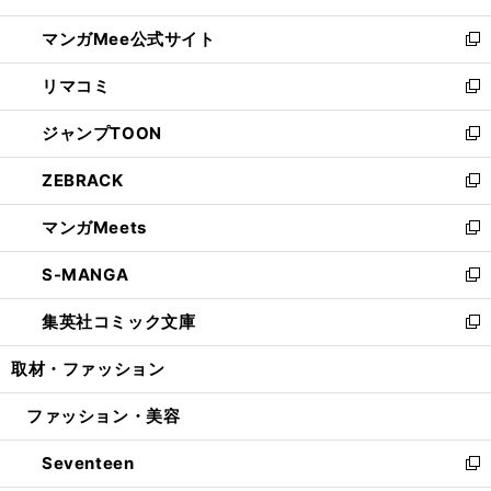
開
ン
ウ
し
マンガMee公式サイト
く
ド
ィ
い
新
ウ
ン
ウ
し
リマコミ
で
ド
ィ
い
新
開
ウ
ン
ウ
し
ジャンプTOON
く
で
ド
ィ
い
新
開
ウ
ン
ウ
し
ZEBRACK
く
で
ド
ィ
い
新
開
ウ
ン
ウ
し
マンガMeets
く
で
ド
ィ
い
新
開
ウ
ン
ウ
し
S-MANGA
く
で
ド
ィ
い
新
開
ウ
ン
ウ
し
集英社コミック文庫
く
で
ド
ィ
い
新
開
ウ
ン
ウ
し
取材・ファッション
く
で
ド
ィ
い
開
ウ
ン
ウ
ファッション・美容
く
で
ド
ィ
開
ウ
ン
Seventeen
く
で
ド
新
開
ウ
し