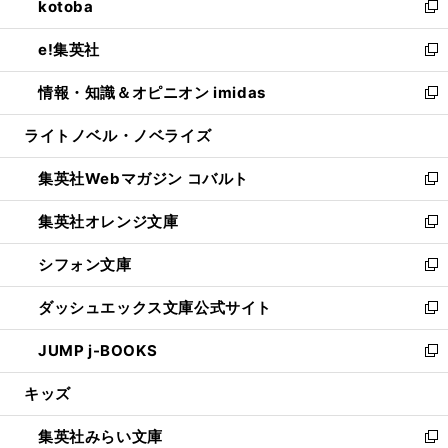
kotoba
く
で
ド
ィ
い
新
開
ウ
ン
ウ
し
e!集英社
く
で
ド
ィ
い
新
開
ウ
ン
ウ
し
情報・知識＆オピニオン imidas
く
で
ド
ィ
い
新
開
ウ
ン
ウ
し
ライトノベル・ノベライズ
く
で
ド
ィ
い
開
ウ
ン
ウ
集英社Webマガジン コバルト
く
で
ド
ィ
新
開
ウ
ン
し
集英社オレンジ文庫
く
で
ド
い
新
開
ウ
ウ
し
シフォン文庫
く
で
ィ
い
新
開
ン
ウ
し
ダッシュエックス文庫公式サイト
く
ド
ィ
い
新
ウ
ン
ウ
し
JUMP j-BOOKS
で
ド
ィ
い
新
開
ウ
ン
ウ
し
キッズ
く
で
ド
ィ
い
開
ウ
ン
ウ
集英社みらい文庫
く
で
ド
ィ
新