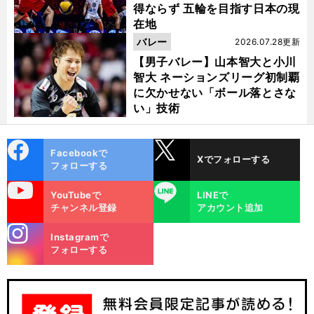
得ならず 五輪を目指す日本の現
在地
バレー
2026.07.28更新
【男子バレー】山本智大と小川
智大 ネーションズリーグ初制覇
に欠かせない「ボール落とさな
い」技術
cebo
X
Facebookで
Xでフォローする
ok
フォローする
uTube
LINE
YouTubeで
LINEで
チャンネル登録
アカウント追加
stagra
Instagramで
m
フォローする