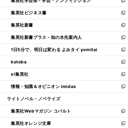
集英社学芸部 - 学芸・ノンフィクション
く
で
ド
ィ
新
開
ウ
ン
し
集英社ビジネス書
く
で
ド
い
新
開
ウ
ウ
し
集英社新書
く
で
ィ
い
新
開
ン
ウ
し
集英社新書プラス - 知の水先案内人
く
ド
ィ
い
新
ウ
ン
ウ
し
1日5分で、明日は変わる よみタイ yomitai
で
ド
ィ
い
新
開
ウ
ン
ウ
し
kotoba
く
で
ド
ィ
い
新
開
ウ
ン
ウ
し
e!集英社
く
で
ド
ィ
い
新
開
ウ
ン
ウ
し
情報・知識＆オピニオン imidas
く
で
ド
ィ
い
新
開
ウ
ン
ウ
し
ライトノベル・ノベライズ
く
で
ド
ィ
い
開
ウ
ン
ウ
集英社Webマガジン コバルト
く
で
ド
ィ
新
開
ウ
ン
し
集英社オレンジ文庫
く
で
ド
い
新