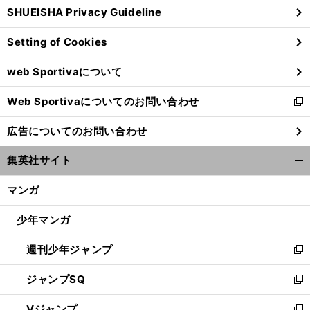
SHUEISHA Privacy Guideline
ィ
ン
Setting of Cookies
ド
ウ
web Sportivaについて
で
開
Web Sportivaについてのお問い合わせ
く
新
し
広告についてのお問い合わせ
い
ウ
集英社サイト
ィ
開
ン
く/
マンガ
ド
閉
ウ
じ
少年マンガ
で
る
開
週刊少年ジャンプ
く
新
し
ジャンプSQ
い
新
ウ
し
Vジャンプ