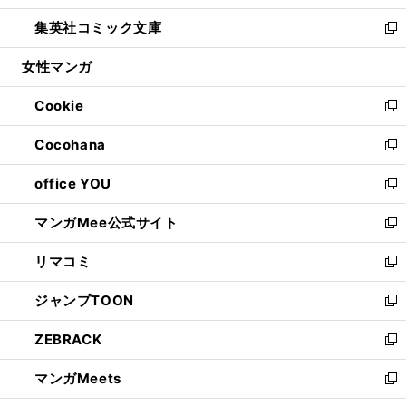
開
ウ
ン
ウ
し
集英社コミック文庫
く
で
ド
ィ
い
新
開
ウ
ン
ウ
し
女性マンガ
く
で
ド
ィ
い
開
ウ
ン
ウ
Cookie
く
で
ド
ィ
新
開
ウ
ン
し
Cocohana
く
で
ド
い
新
開
ウ
ウ
し
office YOU
く
で
ィ
い
新
開
ン
ウ
し
マンガMee公式サイト
く
ド
ィ
い
新
ウ
ン
ウ
し
リマコミ
で
ド
ィ
い
新
開
ウ
ン
ウ
し
ジャンプTOON
く
で
ド
ィ
い
新
開
ウ
ン
ウ
し
ZEBRACK
く
で
ド
ィ
い
新
開
ウ
ン
ウ
し
マンガMeets
く
で
ド
ィ
い
新
開
ウ
ン
ウ
し