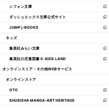
開
ウ
ウ
し
シフォン文庫
く
で
ィ
い
新
開
ン
ウ
し
ダッシュエックス文庫公式サイト
く
ド
ィ
い
新
ウ
ン
ウ
し
JUMP j-BOOKS
で
ド
ィ
い
新
開
ウ
ン
ウ
し
キッズ
く
で
ド
ィ
い
開
ウ
ン
ウ
集英社みらい文庫
く
で
ド
ィ
新
開
ウ
ン
し
集英社の児童図書 S-KIDS.LAND
く
で
ド
い
新
開
ウ
ウ
し
オンラインストア・
その他WEBサービス
く
で
ィ
い
開
ン
ウ
オンラインストア
く
ド
ィ
ウ
ン
OTO
で
ド
新
開
ウ
し
SHUEISHA MANGA-ART HERITAGE
く
で
い
新
開
ウ
し