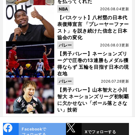
を払ってくれた
NBA
2026.08.04更新
【バスケット】八村塁の日本代
表復帰宣言 「プレーヤーファー
スト」を説き続けた信念と日本
協会の変化
バレー
2026.08.03更新
【男子バレー】ネーションズリ
ーグで圧巻の13連勝もメダル獲
得ならず 五輪を目指す日本の現
在地
バレー
2026.07.28更新
【男子バレー】山本智大と小川
智大 ネーションズリーグ初制覇
に欠かせない「ボール落とさな
い」技術
cebo
X
Facebookで
Xでフォローする
ok
フォローする