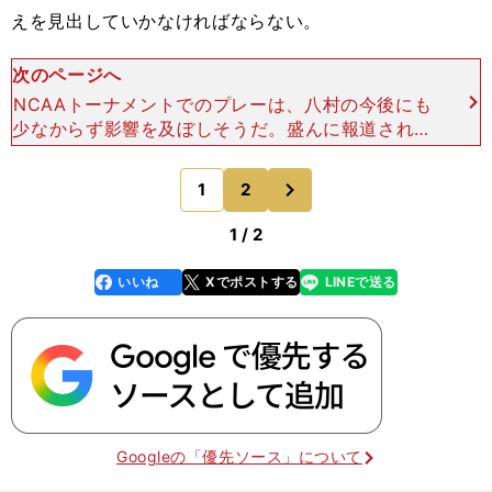
えを見出していかなければならない。
次のページへ
NCAAトーナメントでのプレーは、八村の今後にも
少なからず影響を及ぼしそうだ。盛んに報道されて
いるが、八村は６月のNBAドラフトにアーリーエ
ントリーすること（大学卒業前の選手及び22歳以
次
1
2
のページへ
下の選手が、N
1 / 2
いいね
Xでポストする
LINEで送る
line
faceboo
x
k
Googleの「優先ソース」について