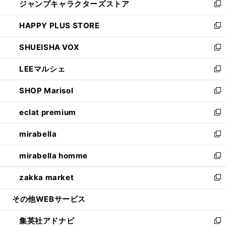
ジャンプキャラクターズストア
く
ィ
い
新
ン
ウ
し
HAPPY PLUS STORE
ド
ィ
い
新
ウ
ン
ウ
し
SHUEISHA VOX
で
ド
ィ
い
新
開
ウ
ン
ウ
し
LEEマルシェ
く
で
ド
ィ
い
新
開
ウ
ン
ウ
し
SHOP Marisol
く
で
ド
ィ
い
新
開
ウ
ン
ウ
し
eclat premium
く
で
ド
ィ
い
新
開
ウ
ン
ウ
し
mirabella
く
で
ド
ィ
い
新
開
ウ
ン
ウ
し
mirabella homme
く
で
ド
ィ
い
新
開
ウ
ン
ウ
し
zakka market
く
で
ド
ィ
い
新
開
ウ
ン
ウ
し
その他WEBサービス
く
で
ド
ィ
い
開
ウ
ン
ウ
集英社アドナビ
く
で
ド
ィ
新