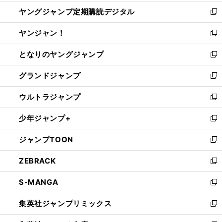
開
ウ
ン
し
ヤングジャンプ定期購読デジタル
く
で
ド
い
新
開
ウ
ウ
し
ヤンジャン！
く
で
ィ
い
新
開
ン
ウ
し
となりのヤングジャンプ
く
ド
ィ
い
新
ウ
ン
ウ
し
グランドジャンプ
で
ド
ィ
い
新
開
ウ
ン
ウ
し
ウルトラジャンプ
く
で
ド
ィ
い
新
開
ウ
ン
ウ
し
少年ジャンプ+
く
で
ド
ィ
い
新
開
ウ
ン
ウ
し
ジャンプTOON
く
で
ド
ィ
い
新
開
ウ
ン
ウ
し
ZEBRACK
く
で
ド
ィ
い
新
開
ウ
ン
ウ
し
S-MANGA
く
で
ド
ィ
い
新
開
ウ
ン
ウ
し
集英社ジャンプリミックス
く
で
ド
ィ
い
新
開
ウ
ン
ウ
し