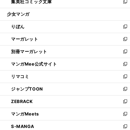
集英社コミック文庫
く
で
ド
ィ
い
新
開
ウ
ン
ウ
し
少女マンガ
く
で
ド
ィ
い
開
ウ
ン
ウ
りぼん
く
で
ド
ィ
新
開
ウ
ン
し
マーガレット
く
で
ド
い
新
開
ウ
ウ
し
別冊マーガレット
く
で
ィ
い
新
開
ン
ウ
し
マンガMee公式サイト
く
ド
ィ
い
新
ウ
ン
ウ
し
リマコミ
で
ド
ィ
い
新
開
ウ
ン
ウ
し
ジャンプTOON
く
で
ド
ィ
い
新
開
ウ
ン
ウ
し
ZEBRACK
く
で
ド
ィ
い
新
開
ウ
ン
ウ
し
マンガMeets
く
で
ド
ィ
い
新
開
ウ
ン
ウ
し
S-MANGA
く
で
ド
ィ
い
新