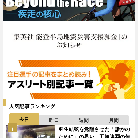
人気記事ランキング
今日
昨日
週間
月間
羽生結弦を覚醒させた「誰かの
1
ために」の思い 五輪連覇の偉