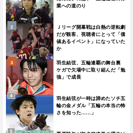
業への道のり
Ｊリーグ開幕戦は白熱の逆転劇
2
だが観客、視聴者にとって「価
値あるイベント」になっていた
か
羽生結弦、五輪連覇の舞台裏
3
ケガで欠場中に取り組んだ「勉
強」で成長
4
羽生結弦が一時は諦めたソチ五
輪の金メダル「五輪の本当の怖
さを知った......」
5