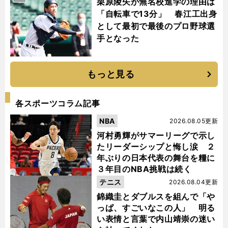
栗原陵矢が無名校進学の理由は
「自転車で13分」 春江工出身
として最初で最後のプロ野球選
手となった
もっと見る
各スポーツコラム記事
NBA
2026.08.05更新
河村勇輝がサマーリーグで示し
たリーダーシップと悔し涙 ２
年ぶりの日本代表の舞台を糧に
３年目のNBA挑戦は続く
テニス
2026.08.04更新
錦織圭とダブルスを組んで「や
っぱ、すごいなこの人」 明る
い表情と言葉で内山靖崇の迷い