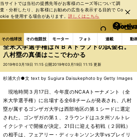
当サイトでは当社の提携先等がお客様のニーズ等について調
査・分析したり、お客様にお勧めの広告を表⽰する⽬的で Co
閉じ
okie を使⽤する場合があります。
詳しくはこちら
る
マイペ
web Sportiva (webスポルティーバ)
検索
メニュ
we
ー
その他球技の記事一覧
バスケットボール
NBA
b
ジ
その他球技
その他競技
モーター
フォト
連載
動
ス
全米大学選手権はＮＢＡドラフトの試金石。
ポ
八村塁の真価はここでわかる
ル
テ
2019年03月19日 11:15 公開
2019年03月19日 11:15 更新
ィ
ー
杉浦大介●文 text by Sugiura Daisuke
photo by Getty Images
バ
現地時間３月17日、今年度のNCAAトーナメント（全
米大学選手権）に出場する全68チームが発表され、八村
塁が属するゴンザガ大学は西部地区の第１シードに選定
された。ゴンザガの第１、２ラウンドはユタ州ソルトレ
イクシティで開催が決定。21日に迎える初戦（２回戦）
の相手は、フェアリー・ディッキンソン大学vsプレイリ