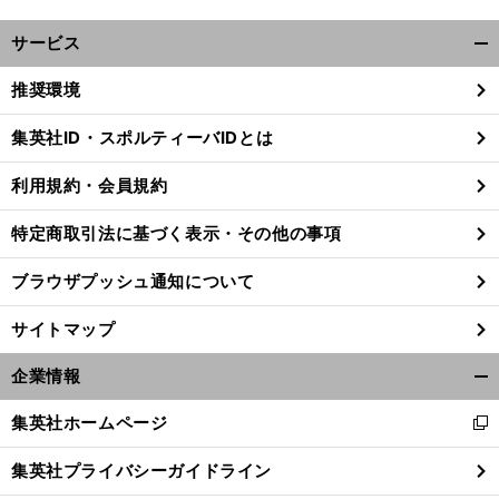
サービス
開
く/
推奨環境
閉
じ
集英社ID・スポルティーバIDとは
る
利用規約・会員規約
特定商取引法に基づく表示・その他の事項
ブラウザプッシュ通知について
サイトマップ
企業情報
開
く/
集英社ホームページ
新
閉
し
じ
集英社プライバシーガイドライン
い
る
ウ