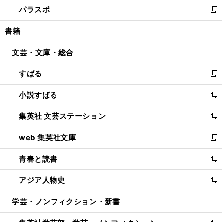
ウ
し
パラスポ
で
ド
ィ
い
新
開
ウ
ン
ウ
し
書籍
く
で
ド
ィ
い
開
ウ
ン
ウ
文芸・文庫・総合
く
で
ド
ィ
開
ウ
ン
すばる
く
で
ド
新
開
ウ
し
小説すばる
く
で
い
新
開
ウ
し
集英社 文芸ステーション
く
ィ
い
新
ン
ウ
し
web 集英社文庫
ド
ィ
い
新
ウ
ン
ウ
し
青春と読書
で
ド
ィ
い
新
開
ウ
ン
ウ
し
アジア人物史
く
で
ド
ィ
い
新
開
ウ
ン
ウ
し
学芸・ノンフィクション・新書
く
で
ド
ィ
い
開
ウ
ン
ウ