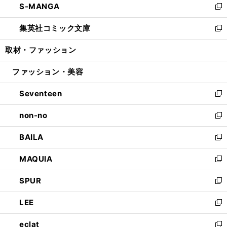
S-MANGA
く
で
ド
ィ
い
新
開
ウ
ン
ウ
し
集英社コミック文庫
く
で
ド
ィ
い
新
開
ウ
ン
ウ
し
取材・ファッション
く
で
ド
ィ
い
開
ウ
ン
ウ
ファッション・美容
く
で
ド
ィ
開
ウ
ン
Seventeen
く
で
ド
新
開
ウ
し
non-no
く
で
い
新
開
ウ
し
BAILA
く
ィ
い
新
ン
ウ
し
MAQUIA
ド
ィ
い
新
ウ
ン
ウ
し
SPUR
で
ド
ィ
い
新
開
ウ
ン
ウ
し
LEE
く
で
ド
ィ
い
新
開
ウ
ン
ウ
し
eclat
く
で
ド
ィ
い
新