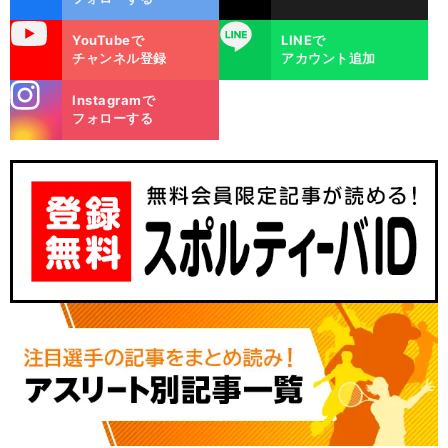
uTube
LINE
YouTubeで
LINEで
チャンネル登録
アカウント追加
stagra
Instagramで
m
フォローする
。
・
前
へ