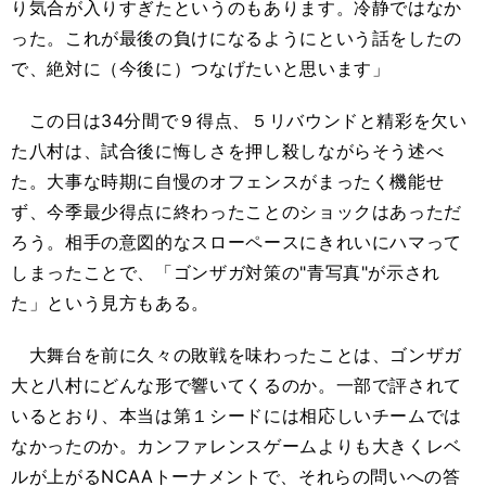
り気合が入りすぎたというのもあります。冷静ではなか
った。これが最後の負けになるようにという話をしたの
で、絶対に（今後に）つなげたいと思います」
この日は34分間で９得点、５リバウンドと精彩を欠い
た八村は、試合後に悔しさを押し殺しながらそう述べ
た。大事な時期に自慢のオフェンスがまったく機能せ
ず、今季最少得点に終わったことのショックはあっただ
ろう。相手の意図的なスローペースにきれいにハマって
しまったことで、「ゴンザガ対策の"青写真"が示され
た」という見方もある。
大舞台を前に久々の敗戦を味わったことは、ゴンザガ
大と八村にどんな形で響いてくるのか。一部で評されて
いるとおり、本当は第１シードには相応しいチームでは
なかったのか。カンファレンスゲームよりも大きくレベ
ルが上がるNCAAトーナメントで、それらの問いへの答