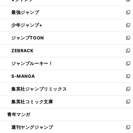
ィ
い
新
ン
ウ
し
最強ジャンプ
ド
ィ
い
新
ウ
ン
ウ
し
少年ジャンプ+
で
ド
ィ
い
新
開
ウ
ン
ウ
し
ジャンプTOON
く
で
ド
ィ
い
新
開
ウ
ン
ウ
し
ZEBRACK
く
で
ド
ィ
い
新
開
ウ
ン
ウ
し
ジャンプルーキー！
く
で
ド
ィ
い
新
開
ウ
ン
ウ
し
S-MANGA
く
で
ド
ィ
い
新
開
ウ
ン
ウ
し
集英社ジャンプリミックス
く
で
ド
ィ
い
新
開
ウ
ン
ウ
し
集英社コミック文庫
く
で
ド
ィ
い
新
開
ウ
ン
ウ
し
青年マンガ
く
で
ド
ィ
い
開
ウ
ン
ウ
週刊ヤングジャンプ
く
で
ド
ィ
新