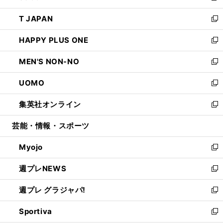
開
ウ
ン
ウ
し
T JAPAN
く
で
ド
ィ
い
新
開
ウ
ン
ウ
し
HAPPY PLUS ONE
く
で
ド
ィ
い
新
開
ウ
ン
ウ
し
MEN'S NON-NO
く
で
ド
ィ
い
新
開
ウ
ン
ウ
し
UOMO
く
で
ド
ィ
い
新
開
ウ
ン
ウ
し
集英社オンライン
く
で
ド
ィ
い
新
開
ウ
ン
ウ
し
芸能・情報・スポーツ
く
で
ド
ィ
い
開
ウ
ン
ウ
Myojo
く
で
ド
ィ
新
開
ウ
ン
し
週プレNEWS
く
で
ド
い
新
開
ウ
ウ
し
週プレ グラジャパ!
く
で
ィ
い
新
開
ン
ウ
し
Sportiva
く
ド
ィ
い
新
ウ
ン