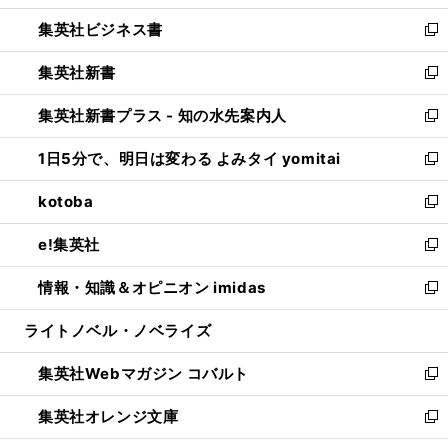
開
ウ
ン
し
集英社ビジネス書
く
で
ド
い
新
開
ウ
ウ
し
集英社新書
く
で
ィ
い
新
開
ン
ウ
し
集英社新書プラス - 知の水先案内人
く
ド
ィ
い
新
ウ
ン
ウ
し
1日5分で、明日は変わる よみタイ yomitai
で
ド
ィ
い
新
開
ウ
ン
ウ
し
kotoba
く
で
ド
ィ
い
新
開
ウ
ン
ウ
し
e!集英社
く
で
ド
ィ
い
新
開
ウ
ン
ウ
し
情報・知識＆オピニオン imidas
く
で
ド
ィ
い
新
開
ウ
ン
ウ
し
ライトノベル・ノベライズ
く
で
ド
ィ
い
開
ウ
ン
ウ
集英社Webマガジン コバルト
く
で
ド
ィ
新
開
ウ
ン
し
集英社オレンジ文庫
く
で
ド
い
新
開
ウ
ウ
し