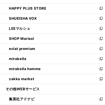
ン
ウ
し
HAPPY PLUS STORE
ド
ィ
い
新
ウ
ン
ウ
し
SHUEISHA VOX
で
ド
ィ
い
新
開
ウ
ン
ウ
し
LEEマルシェ
く
で
ド
ィ
い
新
開
ウ
ン
ウ
し
SHOP Marisol
く
で
ド
ィ
い
新
開
ウ
ン
ウ
し
eclat premium
く
で
ド
ィ
い
新
開
ウ
ン
ウ
し
mirabella
く
で
ド
ィ
い
新
開
ウ
ン
ウ
し
mirabella homme
く
で
ド
ィ
い
新
開
ウ
ン
ウ
し
zakka market
く
で
ド
ィ
い
新
開
ウ
ン
ウ
し
その他WEBサービス
く
で
ド
ィ
い
開
ウ
ン
ウ
集英社アドナビ
く
で
ド
ィ
新
開
ウ
ン
し