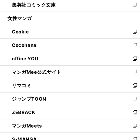
集英社コミック文庫
く
で
ド
ィ
い
新
開
ウ
ン
ウ
し
女性マンガ
く
で
ド
ィ
い
開
ウ
ン
ウ
Cookie
く
で
ド
ィ
新
開
ウ
ン
し
Cocohana
く
で
ド
い
新
開
ウ
ウ
し
office YOU
く
で
ィ
い
新
開
ン
ウ
し
マンガMee公式サイト
く
ド
ィ
い
新
ウ
ン
ウ
し
リマコミ
で
ド
ィ
い
新
開
ウ
ン
ウ
し
ジャンプTOON
く
で
ド
ィ
い
新
開
ウ
ン
ウ
し
ZEBRACK
く
で
ド
ィ
い
新
開
ウ
ン
ウ
し
マンガMeets
く
で
ド
ィ
い
新
開
ウ
ン
ウ
し
S-MANGA
く
で
ド
ィ