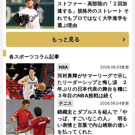
ストファー・高部陸の「２回加
速する」規格外のストレート そ
れでもプロではなく大学進学を
選ぶ理由
もっと見る
各スポーツコラム記事
NBA
2026.08.05更新
河村勇輝がサマーリーグで示し
たリーダーシップと悔し涙 ２
年ぶりの日本代表の舞台を糧に
３年目のNBA挑戦は続く
テニス
2026.08.04更新
錦織圭とダブルスを組んで「や
っぱ、すごいなこの人」 明る
い表情と言葉で内山靖崇の迷い
を払ってくれた