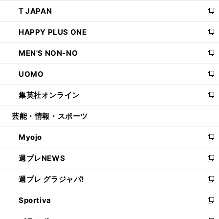
開
ウ
ン
ウ
し
T JAPAN
く
で
ド
ィ
い
新
開
ウ
ン
ウ
し
HAPPY PLUS ONE
く
で
ド
ィ
い
新
開
ウ
ン
ウ
し
MEN'S NON-NO
く
で
ド
ィ
い
新
開
ウ
ン
ウ
し
UOMO
く
で
ド
ィ
い
新
開
ウ
ン
ウ
し
集英社オンライン
く
で
ド
ィ
い
新
開
ウ
ン
ウ
し
芸能・情報・スポーツ
く
で
ド
ィ
い
開
ウ
ン
ウ
Myojo
く
で
ド
ィ
新
開
ウ
ン
し
週プレNEWS
く
で
ド
い
新
開
ウ
ウ
し
週プレ グラジャパ!
く
で
ィ
い
新
開
ン
ウ
し
Sportiva
く
ド
ィ
い
新
ウ
ン
ウ
し