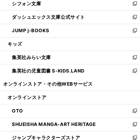
シフォン文庫
く
で
ィ
い
新
開
ン
ウ
し
ダッシュエックス文庫公式サイト
く
ド
ィ
い
新
ウ
ン
ウ
し
JUMP j-BOOKS
で
ド
ィ
い
新
開
ウ
ン
ウ
し
キッズ
く
で
ド
ィ
い
開
ウ
ン
ウ
集英社みらい文庫
く
で
ド
ィ
新
開
ウ
ン
し
集英社の児童図書 S-KIDS.LAND
く
で
ド
い
新
開
ウ
ウ
し
オンラインストア・
その他WEBサービス
く
で
ィ
い
開
ン
ウ
オンラインストア
く
ド
ィ
ウ
ン
OTO
で
ド
新
開
ウ
し
SHUEISHA MANGA-ART HERITAGE
く
で
い
新
開
ウ
し
ジャンプキャラクターズストア
く
ィ
い
新