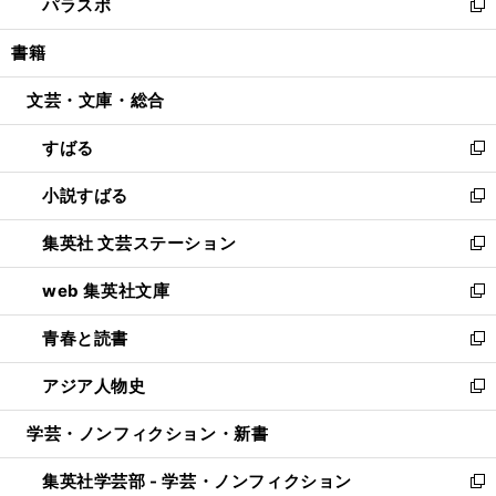
パラスポ
で
ド
ィ
い
新
開
ウ
ン
ウ
し
書籍
く
で
ド
ィ
い
開
ウ
ン
ウ
文芸・文庫・総合
く
で
ド
ィ
開
ウ
ン
すばる
く
で
ド
新
開
ウ
し
小説すばる
く
で
い
新
開
ウ
し
集英社 文芸ステーション
く
ィ
い
新
ン
ウ
し
web 集英社文庫
ド
ィ
い
新
ウ
ン
ウ
し
青春と読書
で
ド
ィ
い
新
開
ウ
ン
ウ
し
アジア人物史
く
で
ド
ィ
い
新
開
ウ
ン
ウ
し
学芸・ノンフィクション・新書
く
で
ド
ィ
い
開
ウ
ン
ウ
集英社学芸部 - 学芸・ノンフィクション
く
で
ド
ィ
新