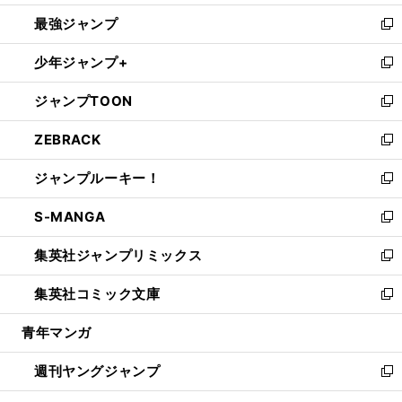
ン
ウ
し
最強ジャンプ
ド
ィ
い
新
ウ
ン
ウ
し
少年ジャンプ+
で
ド
ィ
い
新
開
ウ
ン
ウ
し
ジャンプTOON
く
で
ド
ィ
い
新
開
ウ
ン
ウ
し
ZEBRACK
く
で
ド
ィ
い
新
開
ウ
ン
ウ
し
ジャンプルーキー！
く
で
ド
ィ
い
新
開
ウ
ン
ウ
し
S-MANGA
く
で
ド
ィ
い
新
開
ウ
ン
ウ
し
集英社ジャンプリミックス
く
で
ド
ィ
い
新
開
ウ
ン
ウ
し
集英社コミック文庫
く
で
ド
ィ
い
新
開
ウ
ン
ウ
し
青年マンガ
く
で
ド
ィ
い
開
ウ
ン
ウ
週刊ヤングジャンプ
く
で
ド
ィ
新
開
ウ
ン
し