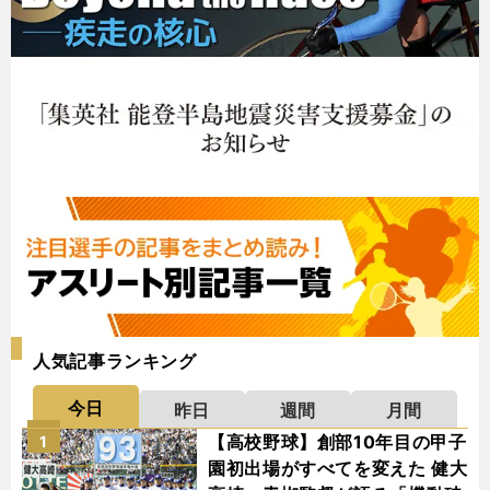
人気記事ランキング
今日
昨日
週間
月間
【高校野球】創部10年目の甲子
1
園初出場がすべてを変えた 健大