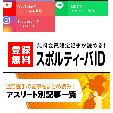
uTube
LINE
YouTubeで
LINEで
チャンネル登録
アカウント追加
stagra
Instagramで
m
フォローする