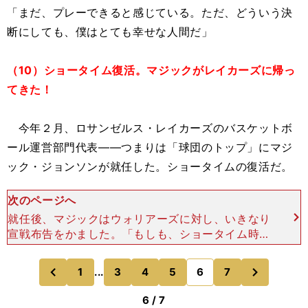
「まだ、プレーできると感じている。ただ、どういう決
断にしても、僕はとても幸せな人間だ」
（10）ショータイム復活。マジックがレイカーズに帰っ
てきた！
今年２月、ロサンゼルス・レイカーズのバスケットボ
ール運営部門代表――つまりは「球団のトップ」にマジ
ック・ジョンソンが就任した。ショータイムの復活だ。
次のページへ
就任後、マジックはウォリアーズに対し、いきなり
宣戦布告をかました。「もしも、ショータイム時代
のレイカーズと今のウォリアーズが戦うなら、ウォ
リアーズは小さすぎる。インサイドでカリーム・ア
次
1
...
3
4
5
6
7
のページへ
のページへ
ブドゥル＝ジャバ
前
6 / 7