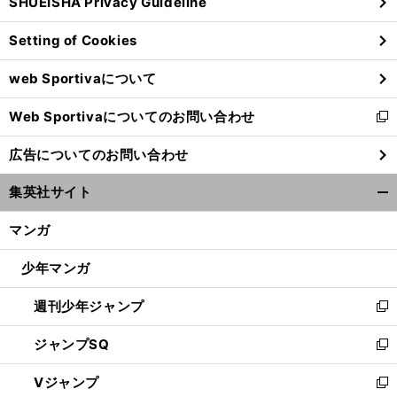
SHUEISHA Privacy Guideline
ィ
ン
Setting of Cookies
ド
ウ
web Sportivaについて
で
開
Web Sportivaについてのお問い合わせ
く
新
し
広告についてのお問い合わせ
い
ウ
集英社サイト
ィ
開
ン
く/
マンガ
ド
閉
ウ
じ
少年マンガ
で
る
開
週刊少年ジャンプ
く
新
し
ジャンプSQ
い
新
ウ
し
Vジャンプ
ィ
い
新