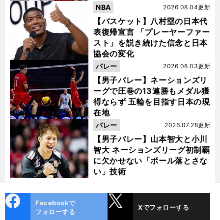
NBA
2026.08.04更新
【バスケット】八村塁の日本代
表復帰宣言 「プレーヤーファー
スト」を説き続けた信念と日本
協会の変化
バレー
2026.08.03更新
【男子バレー】ネーションズリ
ーグで圧巻の13連勝もメダル獲
得ならず 五輪を目指す日本の現
在地
バレー
2026.07.28更新
【男子バレー】山本智大と小川
智大 ネーションズリーグ初制覇
に欠かせない「ボール落とさな
い」技術
cebo
X
Facebookで
Xでフォローする
ok
フォローする