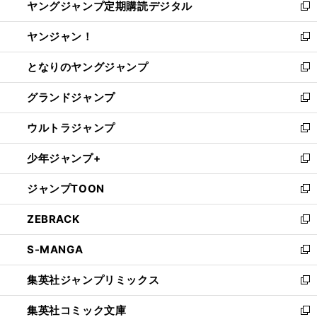
ヤングジャンプ定期購読デジタル
く
で
ド
い
新
開
ウ
ウ
し
ヤンジャン！
く
で
ィ
い
新
開
ン
ウ
し
となりのヤングジャンプ
く
ド
ィ
い
新
ウ
ン
ウ
し
グランドジャンプ
で
ド
ィ
い
新
開
ウ
ン
ウ
し
ウルトラジャンプ
く
で
ド
ィ
い
新
開
ウ
ン
ウ
し
少年ジャンプ+
く
で
ド
ィ
い
新
開
ウ
ン
ウ
し
ジャンプTOON
く
で
ド
ィ
い
新
開
ウ
ン
ウ
し
ZEBRACK
く
で
ド
ィ
い
新
開
ウ
ン
ウ
し
S-MANGA
く
で
ド
ィ
い
新
開
ウ
ン
ウ
し
集英社ジャンプリミックス
く
で
ド
ィ
い
新
開
ウ
ン
ウ
し
集英社コミック文庫
く
で
ド
ィ
い
新