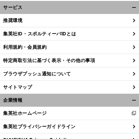
サービス
開
く/
推奨環境
閉
じ
集英社ID・スポルティーバIDとは
る
利用規約・会員規約
特定商取引法に基づく表示・その他の事項
ブラウザプッシュ通知について
サイトマップ
企業情報
開
く/
集英社ホームページ
新
閉
前
し
へ
じ
集英社プライバシーガイドライン
い
る
ウ