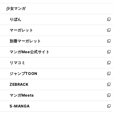
開
ウ
ン
ウ
し
少女マンガ
く
で
ド
ィ
い
開
ウ
ン
ウ
りぼん
く
で
ド
ィ
新
開
ウ
ン
し
マーガレット
く
で
ド
い
新
開
ウ
ウ
し
別冊マーガレット
く
で
ィ
い
新
開
ン
ウ
し
マンガMee公式サイト
く
ド
ィ
い
新
ウ
ン
ウ
し
リマコミ
で
ド
ィ
い
新
開
ウ
ン
ウ
し
ジャンプTOON
く
で
ド
ィ
い
新
開
ウ
ン
ウ
し
ZEBRACK
く
で
ド
ィ
い
新
開
ウ
ン
ウ
し
マンガMeets
く
で
ド
ィ
い
新
開
ウ
ン
ウ
し
S-MANGA
く
で
ド
ィ
い
新
開
ウ
ン
ウ
し