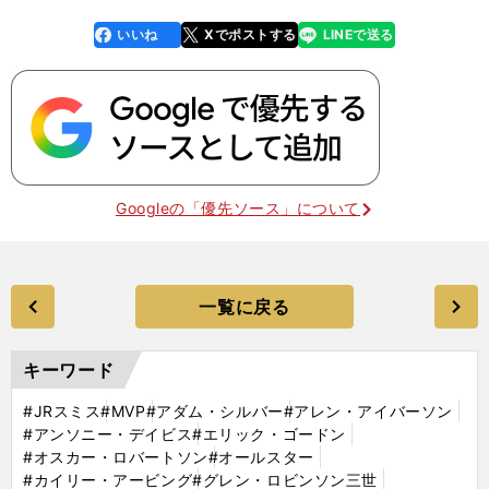
いいね
Xでポストする
LINEで送る
line
faceboo
x
k
Googleの「優先ソース」について
一覧に戻る
キーワード
#JRスミス
#MVP
#アダム・シルバー
#アレン・アイバーソン
#アンソニー・デイビス
#エリック・ゴードン
#オスカー・ロバートソン
#オールスター
#カイリー・アービング
#グレン・ロビンソン三世