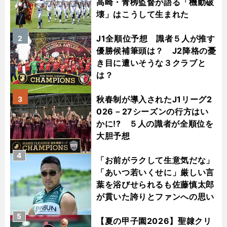
高崎・青栁監督が語る「機動破
壊」はこうして生まれた
J1全順位予想 識者５人が推す
2
優勝候補筆頭は？ J2降格の憂
き目に遭いそうな３クラブと
は？
秋春制が導入されたJ1リーグ2
3
026－27シーズンの行方はい
かに!? ５人の識者が全順位を
大胆予想
4
「お前がラクして生意気だな」
「あいつ若いくせに」厳しい言
葉を浴びせられるも佐藤慎太郎
が貫いた誇りとファンへの思い
5
【夏の甲子園2026】聖隷クリ