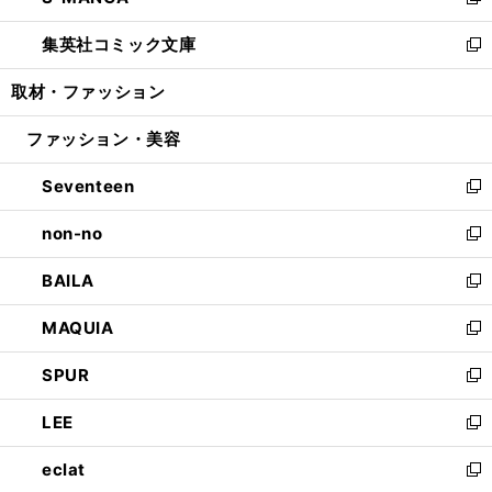
い
新
開
ウ
ン
ウ
し
集英社コミック文庫
く
で
ド
ィ
い
新
開
ウ
ン
ウ
し
取材・ファッション
く
で
ド
ィ
い
開
ウ
ン
ウ
ファッション・美容
く
で
ド
ィ
開
ウ
ン
Seventeen
く
で
ド
新
開
ウ
し
non-no
く
で
い
新
開
ウ
し
BAILA
く
ィ
い
新
ン
ウ
し
MAQUIA
ド
ィ
い
新
ウ
ン
ウ
し
SPUR
で
ド
ィ
い
新
開
ウ
ン
ウ
し
LEE
く
で
ド
ィ
い
新
開
ウ
ン
ウ
し
eclat
く
で
ド
ィ
い
新