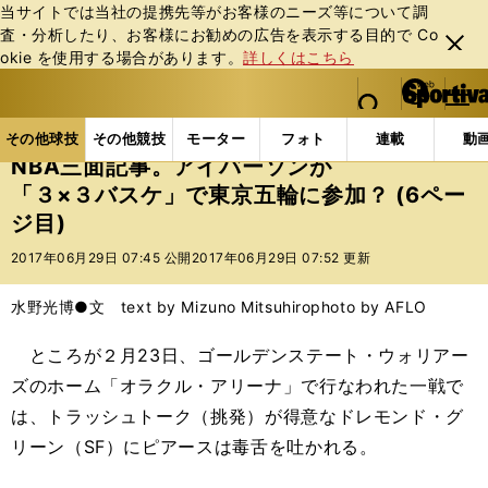
当サイトでは当社の提携先等がお客様のニーズ等について調
査・分析したり、お客様にお勧めの広告を表⽰する⽬的で Co
閉じ
okie を使⽤する場合があります。
詳しくはこちら
る
マイペ
web Sportiva (webスポルティーバ)
検索
メニュ
we
ー
その他球技の記事一覧
バスケットボール
NBA
b
ジ
その他球技
その他競技
モーター
フォト
連載
動
ス
NBA三面記事。アイバーソンが
ポ
「３×３バスケ」で東京五輪に参加？ (6ペー
ル
ジ目)
テ
ィ
2017年06月29日 07:45 公開
2017年06月29日 07:52 更新
ー
バ
水野光博●文 text by Mizuno Mitsuhiro
photo by AFLO
ところが２月23日、ゴールデンステート・ウォリアー
ズのホーム「オラクル・アリーナ」で行なわれた一戦で
は、トラッシュトーク（挑発）が得意なドレモンド・グ
リーン（SF）にピアースは毒舌を吐かれる。