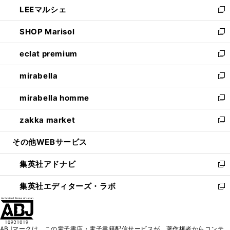
し
LEEマルシェ
く
で
ド
ィ
い
新
開
ウ
ン
ウ
し
SHOP Marisol
く
で
ド
ィ
い
新
開
ウ
ン
ウ
し
eclat premium
く
で
ド
ィ
い
新
開
ウ
ン
ウ
し
mirabella
く
で
ド
ィ
い
新
開
ウ
ン
ウ
し
mirabella homme
く
で
ド
ィ
い
新
開
ウ
ン
ウ
し
zakka market
く
で
ド
ィ
い
新
開
ウ
ン
ウ
し
その他WEBサービス
く
で
ド
ィ
い
開
ウ
ン
ウ
集英社アドナビ
く
で
ド
ィ
新
開
ウ
ン
し
集英社エディターズ・ラボ
く
で
ド
い
新
開
ウ
ウ
し
く
で
ィ
い
開
ン
ウ
ABJマークは、この電子書店・電子書籍配信サービスが、著作権者からコンテ
く