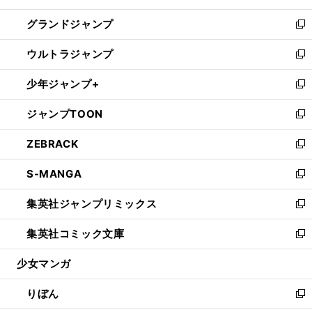
ウ
ン
ウ
し
グランドジャンプ
で
ド
ィ
い
新
開
ウ
ン
ウ
し
ウルトラジャンプ
く
で
ド
ィ
い
新
開
ウ
ン
ウ
し
少年ジャンプ+
く
で
ド
ィ
い
新
開
ウ
ン
ウ
し
ジャンプTOON
く
で
ド
ィ
い
新
開
ウ
ン
ウ
し
ZEBRACK
く
で
ド
ィ
い
新
開
ウ
ン
ウ
し
S-MANGA
く
で
ド
ィ
い
新
開
ウ
ン
ウ
し
集英社ジャンプリミックス
く
で
ド
ィ
い
新
開
ウ
ン
ウ
し
集英社コミック文庫
く
で
ド
ィ
い
新
開
ウ
ン
ウ
し
少女マンガ
く
で
ド
ィ
い
開
ウ
ン
ウ
りぼん
く
で
ド
ィ
新
開
ウ
ン
し