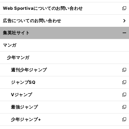
開
Web Sportivaについてのお問い合わせ
く
新
し
広告についてのお問い合わせ
い
ウ
集英社サイト
ィ
開
ン
く/
マンガ
ド
閉
ウ
じ
少年マンガ
で
る
開
週刊少年ジャンプ
く
新
し
ジャンプSQ
い
新
ウ
し
Vジャンプ
ィ
い
新
ン
ウ
し
最強ジャンプ
ド
ィ
い
新
ウ
ン
ウ
し
少年ジャンプ+
で
ド
ィ
い
新
開
ウ
ン
ウ
し