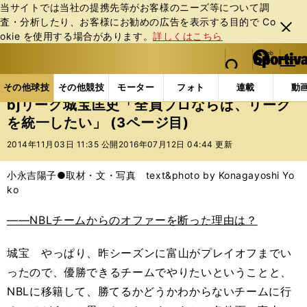
当サイトでは当社の提携先等がお客様のニーズ等について調
査・分析したり、お客様にお勧めの広告を表⽰する⽬的で Co
閉じ
okie を使⽤する場合があります。
詳しくはこちら
る
マイペ
web Sportiva (webスポルティーバ)
検索
メニュ
we
ー
その他球技の記事一覧
バスケットボール
国内バス
b
ジ
その他球技
その他競技
モーター
フォト
連載
動
ス
bjリーグ城宝匡史「全員プロならば、リーグ
ポ
を統一したい」 (3ページ目)
ル
テ
2014年11月03日 11:35 公開
2016年07月12日 04:44 更新
ィ
ー
小永吉陽子●取材・文・写真 text&photo by Konagayoshi Yo
バ
ko
――NBLチームからのオファーを断った理由は？
城宝 やっぱり、昨シーズンに富山がプレイオフまでい
ったので、優勝できるチームでやりたいということと、
NBLに移籍して、勝てるかどうかわからないチームに行