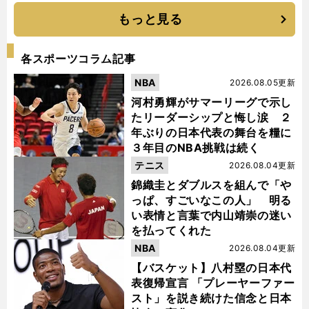
もっと見る
各スポーツコラム記事
NBA
2026.08.05更新
河村勇輝がサマーリーグで示し
たリーダーシップと悔し涙 ２
年ぶりの日本代表の舞台を糧に
３年目のNBA挑戦は続く
テニス
2026.08.04更新
錦織圭とダブルスを組んで「や
っぱ、すごいなこの人」 明る
い表情と言葉で内山靖崇の迷い
を払ってくれた
NBA
2026.08.04更新
【バスケット】八村塁の日本代
表復帰宣言 「プレーヤーファー
スト」を説き続けた信念と日本