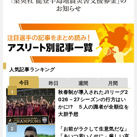
人気記事ランキング
今日
昨日
週間
月間
秋春制が導入されたJ1リーグ2
1
026－27シーズンの行方はい
かに!? ５人の識者が全順位を
大胆予想
「お前がラクして生意気だな」
2
「あいつ若いくせに」厳しい言