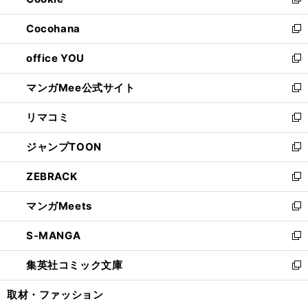
ィ
新
開
ウ
ン
し
Cocohana
く
で
ド
い
新
開
ウ
ウ
し
office YOU
く
で
ィ
い
新
開
ン
ウ
し
マンガMee公式サイト
く
ド
ィ
い
新
ウ
ン
ウ
し
リマコミ
で
ド
ィ
い
新
開
ウ
ン
ウ
し
ジャンプTOON
く
で
ド
ィ
い
新
開
ウ
ン
ウ
し
ZEBRACK
く
で
ド
ィ
い
新
開
ウ
ン
ウ
し
マンガMeets
く
で
ド
ィ
い
新
開
ウ
ン
ウ
し
S-MANGA
く
で
ド
ィ
い
新
開
ウ
ン
ウ
し
集英社コミック文庫
く
で
ド
ィ
い
新
開
ウ
ン
ウ
し
取材・ファッション
く
で
ド
ィ
い