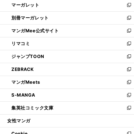
マーガレット
く
で
ド
い
新
開
ウ
ウ
し
別冊マーガレット
く
で
ィ
い
新
開
ン
ウ
し
マンガMee公式サイト
く
ド
ィ
い
新
ウ
ン
ウ
し
リマコミ
で
ド
ィ
い
新
開
ウ
ン
ウ
し
ジャンプTOON
く
で
ド
ィ
い
新
開
ウ
ン
ウ
し
ZEBRACK
く
で
ド
ィ
い
新
開
ウ
ン
ウ
し
マンガMeets
く
で
ド
ィ
い
新
開
ウ
ン
ウ
し
S-MANGA
く
で
ド
ィ
い
新
開
ウ
ン
ウ
し
集英社コミック文庫
く
で
ド
ィ
い
新
開
ウ
ン
ウ
し
女性マンガ
く
で
ド
ィ
い
開
ウ
ン
ウ
Cookie
く
で
ド