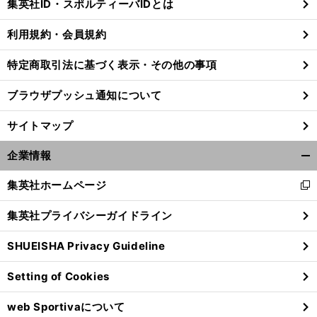
集英社ID・スポルティーバIDとは
る
利用規約・会員規約
特定商取引法に基づく表示・その他の事項
前
へ
ブラウザプッシュ通知について
サイトマップ
企業情報
開
く/
集英社ホームページ
新
閉
し
じ
集英社プライバシーガイドライン
い
る
ウ
SHUEISHA Privacy Guideline
ィ
ン
Setting of Cookies
ド
ウ
web Sportivaについて
で