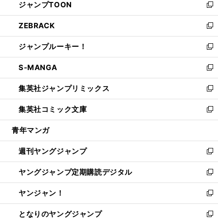
ジャンプTOON
く
で
ド
ィ
い
新
開
ウ
ン
ウ
し
ZEBRACK
く
で
ド
ィ
い
新
開
ウ
ン
ウ
し
ジャンプルーキー！
く
で
ド
ィ
い
新
開
ウ
ン
ウ
し
S-MANGA
く
で
ド
ィ
い
新
開
ウ
ン
ウ
し
集英社ジャンプリミックス
く
で
ド
ィ
い
新
開
ウ
ン
ウ
し
集英社コミック文庫
く
で
ド
ィ
い
新
開
ウ
ン
ウ
し
青年マンガ
く
で
ド
ィ
い
開
ウ
ン
ウ
週刊ヤングジャンプ
く
で
ド
ィ
新
開
ウ
ン
し
ヤングジャンプ定期購読デジタル
く
で
ド
い
新
開
ウ
ウ
し
ヤンジャン！
く
で
ィ
い
新
開
ン
ウ
し
となりのヤングジャンプ
く
ド
ィ
い
新