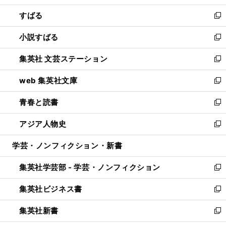
開
ウ
ン
すばる
く
で
ド
新
開
ウ
し
小説すばる
く
で
い
新
開
ウ
し
集英社 文芸ステーション
く
ィ
い
新
ン
ウ
し
web 集英社文庫
ド
ィ
い
新
ウ
ン
ウ
し
青春と読書
で
ド
ィ
い
新
開
ウ
ン
ウ
し
アジア人物史
く
で
ド
ィ
い
新
開
ウ
ン
ウ
し
学芸・ノンフィクション・新書
く
で
ド
ィ
い
開
ウ
ン
ウ
集英社学芸部 - 学芸・ノンフィクション
く
で
ド
ィ
新
開
ウ
ン
し
集英社ビジネス書
く
で
ド
い
新
開
ウ
ウ
し
集英社新書
く
で
ィ
い
新
開
ン
ウ
し