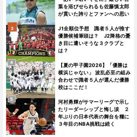
葉を浴びせられるも佐藤慎太郎
が貫いた誇りとファンへの思い
J1全順位予想 識者５人が推す
3
優勝候補筆頭は？ J2降格の憂
き目に遭いそうな３クラブと
は？
4
【夏の甲子園2026】「優勝は
横浜じゃない」 波乱必至の組み
合わせで識者５人が選んだ優勝
校はここだ！
5
河村勇輝がサマーリーグで示し
たリーダーシップと悔し涙 ２
年ぶりの日本代表の舞台を糧に
３年目のNBA挑戦は続く