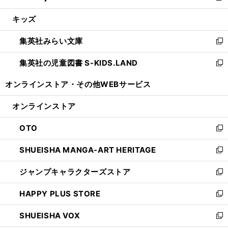
開
ウ
ン
ウ
し
キッズ
く
で
ド
ィ
い
開
ウ
ン
ウ
集英社みらい文庫
く
で
ド
ィ
新
開
ウ
ン
し
集英社の児童図書 S-KIDS.LAND
く
で
ド
い
新
開
ウ
ウ
し
オンラインストア・
その他WEBサービス
く
で
ィ
い
開
ン
ウ
オンラインストア
く
ド
ィ
ウ
ン
OTO
で
ド
新
開
ウ
し
SHUEISHA MANGA-ART HERITAGE
く
で
い
新
開
ウ
し
ジャンプキャラクターズストア
く
ィ
い
新
ン
ウ
し
HAPPY PLUS STORE
ド
ィ
い
新
ウ
ン
ウ
し
SHUEISHA VOX
で
ド
ィ
い
新
開
ウ
ン
ウ