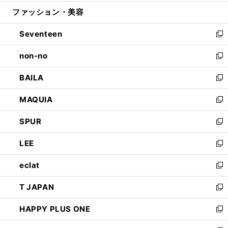
開
ウ
ン
ウ
ファッション・美容
く
で
ド
ィ
開
ウ
ン
Seventeen
く
で
ド
新
開
ウ
し
non-no
く
で
い
新
開
ウ
し
BAILA
く
ィ
い
新
ン
ウ
し
MAQUIA
ド
ィ
い
新
ウ
ン
ウ
し
SPUR
で
ド
ィ
い
新
開
ウ
ン
ウ
し
LEE
く
で
ド
ィ
い
新
開
ウ
ン
ウ
し
eclat
く
で
ド
ィ
い
新
開
ウ
ン
ウ
し
T JAPAN
く
で
ド
ィ
い
新
開
ウ
ン
ウ
し
HAPPY PLUS ONE
く
で
ド
ィ
い
新
開
ウ
ン
ウ
し