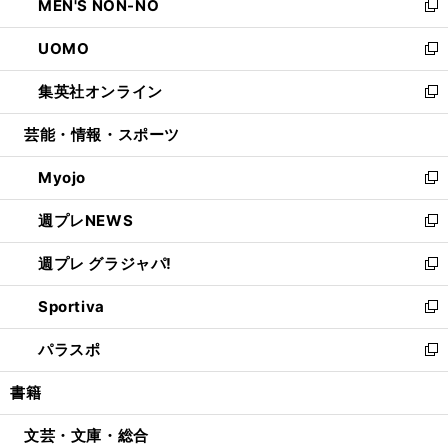
MEN'S NON-NO
く
で
ド
ィ
い
新
開
ウ
ン
ウ
し
UOMO
く
で
ド
ィ
い
新
開
ウ
ン
ウ
し
集英社オンライン
く
で
ド
ィ
い
新
開
ウ
ン
ウ
し
芸能・情報・スポーツ
く
で
ド
ィ
い
開
ウ
ン
ウ
Myojo
く
で
ド
ィ
新
開
ウ
ン
し
週プレNEWS
く
で
ド
い
新
開
ウ
ウ
し
週プレ グラジャパ!
く
で
ィ
い
新
開
ン
ウ
し
Sportiva
く
ド
ィ
い
新
ウ
ン
ウ
し
パラスポ
で
ド
ィ
い
新
開
ウ
ン
ウ
し
書籍
く
で
ド
ィ
い
開
ウ
ン
ウ
文芸・文庫・総合
く
で
ド
ィ