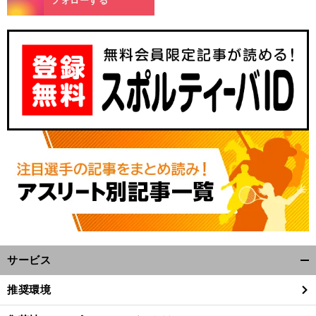
フォローする
サービス
開
く/
推奨環境
閉
じ