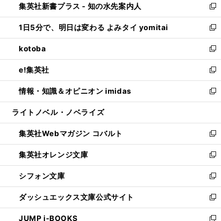
集英社新書プラス - 知の水先案内人
く
ド
ィ
い
新
ウ
ン
ウ
し
1日5分で、明日は変わる よみタイ yomitai
で
ド
ィ
い
新
開
ウ
ン
ウ
し
kotoba
く
で
ド
ィ
い
新
開
ウ
ン
ウ
し
e!集英社
く
で
ド
ィ
い
新
開
ウ
ン
ウ
し
情報・知識＆オピニオン imidas
く
で
ド
ィ
い
新
開
ウ
ン
ウ
し
ライトノベル・ノベライズ
く
で
ド
ィ
い
開
ウ
ン
ウ
集英社Webマガジン コバルト
く
で
ド
ィ
新
開
ウ
ン
し
集英社オレンジ文庫
く
で
ド
い
新
開
ウ
ウ
し
シフォン文庫
く
で
ィ
い
新
開
ン
ウ
し
ダッシュエックス文庫公式サイト
く
ド
ィ
い
新
ウ
ン
ウ
し
JUMP j-BOOKS
で
ド
ィ
い
新