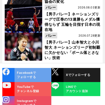
協会の変化
バレー
2026.08.03更新
【男子バレー】ネーションズリ
ーグで圧巻の13連勝もメダル獲
得ならず 五輪を目指す日本の現
在地
バレー
2026.07.28更新
【男子バレー】山本智大と小川
智大 ネーションズリーグ初制覇
に欠かせない「ボール落とさな
い」技術
cebo
X
Facebookで
Xでフォローする
ok
フォローする
uTube
LINE
YouTubeで
LINEで
チャンネル登録
アカウント追加
stagra
Instagramで
m