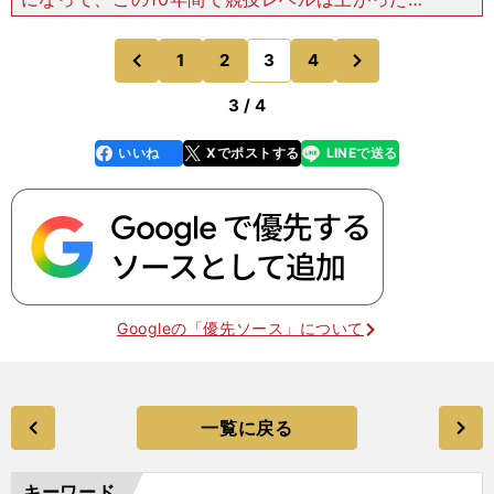
感じますか。城宝 僕を含めてですけど、競技レベ
ルはだいぶ上がったと思います。外国人のバスケッ
次
1
2
3
4
のページへ
のページへ
トに触れる
前
3 / 4
いいね
Xでポストする
LINEで送る
line
faceboo
x
k
Googleの「優先ソース」について
一覧に戻る
キーワード