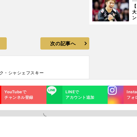
の
【
大
ン
か
さ
次の記事へ
イク・シャシェフスキー
Instagra
LINE
YouTubeで
LINEで
Inst
m
チャンネル登録
アカウント追加
フォ