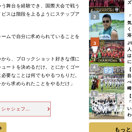
ズ
う舞台を経験でき、国際大会で戦う
イビスは階段を上るようにステップア
を
「
2
気
く
浴
ームで自分に求められていることを
太
J
3
ァ
人
は
いから、ブロックショット好きな僕に
に
シュートを決めるだけ。とにかくゴー
4
と
【
に必要なことは何でもやるつもりだ。
目
べ
チから求められたことをやるだけ」
崎
5
「
【
て
「
。シャシェフス
い
わ
でアメリカが優
だ
それだけではな
次
もっと