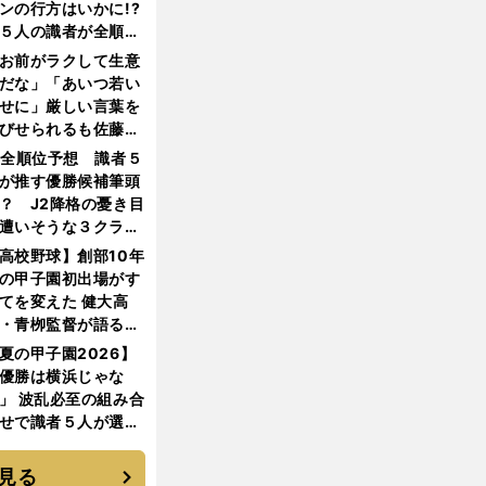
ンの行方はいかに!?
５人の識者が全順位
大胆予想
お前がラクして生意
だな」「あいつ若い
せに」厳しい言葉を
びせられるも佐藤慎
郎が貫いた誇りとフ
1全順位予想 識者５
ンへの思い
が推す優勝候補筆頭
？ J2降格の憂き目
遭いそうな３クラブ
は？
高校野球】創部10年
の甲子園初出場がす
てを変えた 健大高
・青栁監督が語る
機動破壊」はこうし
夏の甲子園2026】
生まれた
優勝は横浜じゃな
」 波乱必至の組み合
せで識者５人が選ん
優勝校はここだ！
見る