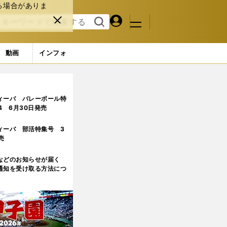
る場合がありま
マイペ
閉じ
検索
メニュ
ー
る
す
ジ
る
動画
インフォ
ページ目
ィーバ バレーボール特
.4 6月30日発売
ィーバ 部活特集号 3
売
などのお知らせが届く
通知を受け取る方法につ