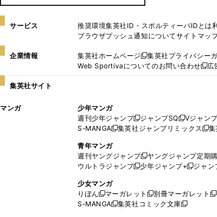
サービス
推奨環境
集英社ID・スポルティーバIDとは
ブラウザプッシュ通知について
サイトマッ
企業情報
集英社ホームページ
集英社プライバシー
新
Web Sportivaについてのお問い合わせ
広
し
新
い
し
集英社サイト
ウ
い
ィ
ウ
マンガ
少年マンガ
ン
ィ
週刊少年ジャンプ
ジャンプSQ
Vジャン
ド
ン
新
新
S-MANGA
集英社ジャンプリミックス
集
ウ
ド
新
し
し
新
で
ウ
し
い
い
し
青年マンガ
開
で
い
ウ
ウ
い
週刊ヤングジャンプ
ヤングジャンプ定期
新
く
開
ウ
ィ
ィ
ウ
ウルトラジャンプ
少年ジャンプ+
ジャン
新
し
新
く
ィ
ン
ン
ィ
し
い
し
ン
ド
ド
ン
少女マンガ
い
ウ
い
ド
ウ
ウ
ド
りぼん
マーガレット
別冊マーガレット
新
新
新
ウ
ィ
ウ
ウ
で
で
ウ
S-MANGA
集英社コミック文庫
し
新
し
新
ィ
ン
ィ
で
開
開
で
い
し
い
し