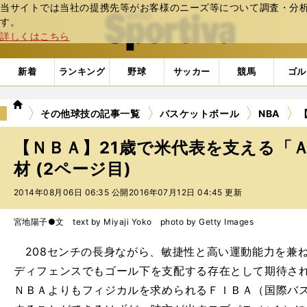
当サイトでは当社の提携先等がお客様のニーズ等について調査・分析し
web Sportiva (webスポルティーバ)
す。
詳しくはこちら
新着
ランキング
野球
サッカー
競馬
ゴル
we
その他球技の記事一覧
バスケットボール
NBA
b
ス
【ＮＢＡ】21歳で米代表を支える「
ポ
ル
材 (2ページ目)
テ
2014年08月06日 06:35 公開
2016年07月12日 04:45 更新
ィ
ー
バ
宮地陽子●文 text by Miyaji Yoko photo by Getty Images
208センチの長身ながら、敏捷性と高い運動能力を兼
ディフェンスでもゴール下を支配する存在として期待さ
ＮＢＡよりもフィジカルを求められるＦＩＢＡ（国際バ