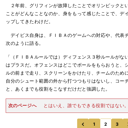
２年前、グリフィンが故障したことでオリンピックとい
ことがどんなことなのか、身をもって感じたことで、デ
ップしてきたわけだ。
デイビス自身は、ＦＩＢＡのゲームへの対応や、代表チ
次のように語る。
「（ＦＩＢＡルールでは）ディフェンス３秒ルールがな
はプラスだ。オフェンスはどこでボールをもらおうと、
ルの前まで走り、スクリーンをかけたり、チームのため
自分のシュート範囲の外から打つつもりはないし、コー
と、あくまでも役割をこなすだけだと強調した。
次のページへ
とはいえ、誰でもできる役割ではない
キーＨＣが言うように、今年のＦＩＢＡワールドカップ
勝するためには、デイビスの活躍は不可欠だ。 また、
い。今夏のアメリカ代
1
2
3
のページへ
のページへ
前