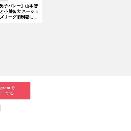
現在地
男子バレー】山本智
と小川智大 ネーショ
ズリーグ初制覇に欠
せない「ボール落と
ない」技術
agramで
ローする