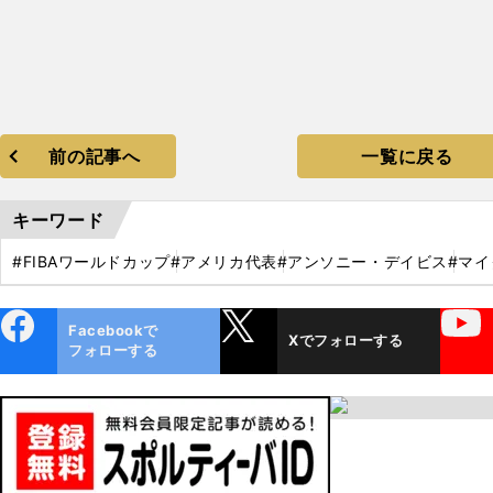
前の記事へ
一覧に戻る
キーワード
#FIBAワールドカップ
#アメリカ代表
#アンソニー・デイビス
#マ
ebo
X
YouTube
Facebookで
Xでフォローする
ok
フォローする