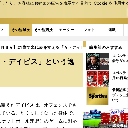
たり、お客様にお勧めの広告を表⽰する⽬的で Cookie を使⽤す
フ
その他球技
その他競技
モーター
フォト
連載
【ＮＢＡ】21歳で米代表を支える「Ａ・デイビス」という逸材
編集部のおすすめ
2
スポルテ
Ａ・デイビス」という逸
集号 Vol
スポルテ
月16日発
最新記事
プッシュ
いて
ね備えたデイビスは、オフェンスでも
れている。たくましくなった身体で、
スケットボール連盟）のゲームに対応