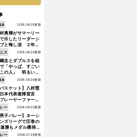
事
BA
2026.08.05更新
村勇輝がサマーリー
で示したリーダーシ
プと悔し涙 ２年ぶ
の日本代表の舞台を
ニス
2026.08.04更新
に３年目のNBA挑戦
織圭とダブルスを組
続く
で「やっぱ、すごい
この人」 明るい表
と言葉で内山靖崇の
BA
2026.08.04更新
いを払ってくれた
バスケット】八村塁
日本代表復帰宣言
プレーヤーファース
」を説き続けた信念
レー
2026.08.03更新
日本協会の変化
前
男子バレー】ネーシ
へ
ンズリーグで圧巻の
3連勝もメダル獲得な
ず 五輪を目指す日本
レー
2026.07.28更新