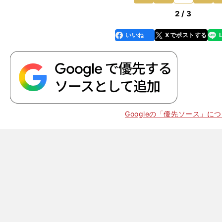
2 / 3
いいね
Xでポストする
line
faceboo
x
k
Googleの「優先ソース」に