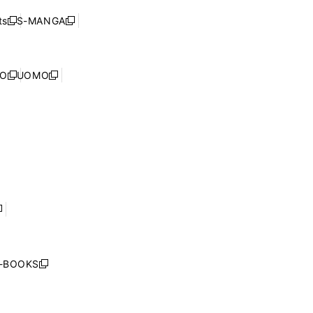
ド
ン
く
ウ
ウ
ド
s
S-MANGA
新
新
ィ
で
ウ
し
し
ン
開
で
い
い
ド
く
開
ウ
ウ
ウ
NO
UOMO
く
新
新
ィ
ィ
で
し
し
ン
ン
開
い
い
ド
ド
く
ウ
ウ
ウ
ウ
ィ
ィ
で
で
ン
ン
開
開
ド
ド
く
く
ウ
ウ
で
で
開
開
く
く
し
い
ウ
j-BOOKS
新
ィ
し
ン
い
ド
ウ