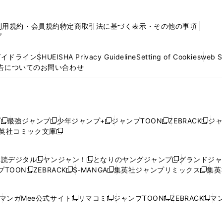
利用規約・会員規約
特定商取引法に基づく表示・その他の事項
プ
ガイドライン
SHUEISHA Privacy Guideline
Setting of Cookies
web 
告についてのお問い合わせ
プ
最強ジャンプ
少年ジャンプ+
ジャンプTOON
ZEBRACK
ジ
新
新
新
新
新
英社コミック文庫
し
新
し
し
し
し
い
い
し
い
い
い
ウ
ウ
い
ウ
ウ
ウ
購読デジタル
ヤンジャン！
となりのヤングジャンプ
グランドジ
新
新
新
ィ
ィ
ウ
ィ
ィ
ィ
プTOON
ZEBRACK
S-MANGA
集英社ジャンプリミックス
集英
新
し
新
し
新
し
新
ン
ン
ィ
ン
ン
ン
し
い
し
い
し
い
し
ド
ド
ン
ド
ド
ド
い
ウ
い
ウ
い
ウ
い
ウ
ウ
ド
ウ
ウ
ウ
マンガMee公式サイト
リマコミ
ジャンプTOON
ZEBRACK
マン
新
新
新
新
ウ
ィ
ウ
ィ
ウ
ィ
ウ
で
で
ウ
で
で
で
し
し
し
し
し
ィ
ン
ィ
ン
ィ
ン
ィ
開
開
で
開
開
開
い
い
い
い
い