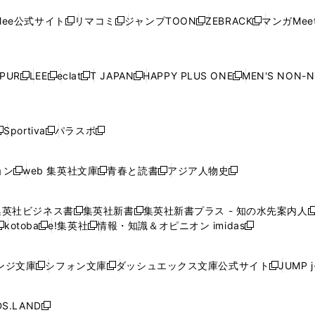
ン
ド
ン
ド
ン
ド
ン
く
く
開
く
く
く
ウ
ウ
ウ
ウ
ウ
ド
ウ
ド
ウ
ド
ウ
ド
ee公式サイト
リマコミ
ジャンプTOON
ZEBRACK
マンガMeet
く
新
新
新
新
ィ
ィ
ィ
ィ
ィ
ウ
で
ウ
で
ウ
で
ウ
し
し
し
し
ン
ン
ン
ン
ン
で
開
で
開
で
開
で
い
い
い
い
ド
ド
ド
ド
ド
開
く
開
く
開
く
開
ウ
ウ
ウ
ウ
ウ
ウ
ウ
ウ
ウ
PUR
LEE
eclat
T JAPAN
HAPPY PLUS ONE
MEN'S NON-
く
く
く
く
新
新
新
新
新
ィ
ィ
ィ
ィ
で
で
で
で
で
し
し
し
し
し
ン
ン
ン
ン
開
開
開
開
開
い
い
い
い
い
ド
ド
ド
ド
く
く
く
く
く
ウ
ウ
ウ
ウ
ウ
ウ
ウ
ウ
ウ
Sportiva
パラスポ
新
新
ィ
ィ
ィ
ィ
ィ
で
で
で
で
し
し
し
ン
ン
ン
ン
ン
開
開
開
開
い
い
い
ド
ド
ド
ド
ド
ョン
web 集英社文庫
青春と読書
アジア人物史
く
く
く
く
新
新
新
新
ウ
ウ
ウ
ウ
ウ
ウ
ウ
ウ
し
し
し
し
ィ
ィ
ィ
で
で
で
で
で
い
い
い
い
ン
ン
ン
集英社ビジネス書
集英社新書
集英社新書プラス - 知の水先案内人
開
開
開
開
開
新
新
新
ウ
ウ
ウ
ウ
ド
ド
ド
kotoba
e!集英社
情報・知識＆オピニオン imidas
く
く
く
く
く
新
し
新
し
新
ィ
ィ
ィ
ィ
ウ
ウ
ウ
し
し
い
し
い
し
ン
ン
ン
ン
で
で
で
い
い
ウ
い
ウ
い
ド
ド
ド
ド
ンジ文庫
シフォン文庫
ダッシュエックス文庫公式サイト
JUMP 
開
開
開
新
新
新
ウ
ウ
ィ
ウ
ィ
ウ
ウ
ウ
ウ
ウ
く
く
く
し
し
し
ィ
ィ
ン
ィ
ン
ィ
で
で
で
で
い
い
い
ン
ン
ド
ン
ド
ン
S.LAND
開
開
開
開
新
ウ
ウ
ウ