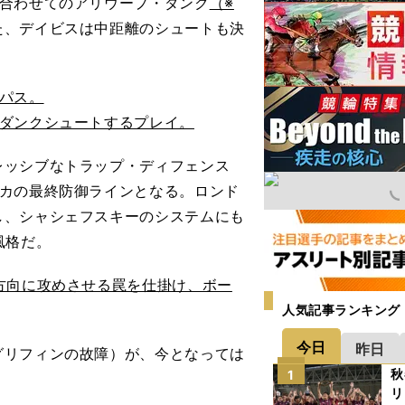
合わせてのアリウープ・ダンク
（※
た、デイビスは中距離のシュートも決
パス。
をダンクシュートするプレイ。
ッシブなトラップ・ディフェンス
カの最終防御ラインとなる。ロンド
し、シャシェフスキーのシステムにも
風格だ。
方向に攻めさせる罠を仕掛け、ボー
人気記事ランキング
今日
昨日
リフィンの故障）が、今となっては
秋
1
リ