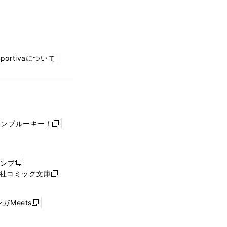
Sportivaについて
ャンプルーキー！
新
し
い
ウ
ャンプ
新
ィ
社コミック文庫
し
新
ン
い
し
ド
ウ
い
ウ
ガMeets
新
ィ
ウ
で
し
ン
ィ
開
い