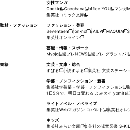
ン
ド
ン
女性マンガ
開
く
く
開
ウ
い
ウ
い
ド
ウ
ド
Cookie
Cocohana
office YOU
マンガM
く
く
新
新
新
ィ
ウ
ィ
ウ
ウ
で
ウ
集英社コミック文庫
し
新
し
し
ン
ィ
ン
ィ
で
開
で
い
し
い
い
ド
ン
ド
ン
取材・ファッション
ファッション・美容
開
く
開
ウ
い
ウ
ウ
ウ
ド
ウ
ド
Seventeen
non-no
BAILA
MAQUIA
S
く
く
新
新
新
新
ィ
ウ
ィ
ィ
で
ウ
で
ウ
集英社オンライン
し
新
し
し
し
ン
ィ
ン
ン
開
で
開
で
い
し
い
い
い
ド
ン
ド
ド
芸能・情報・スポーツ
く
開
く
開
ウ
い
ウ
ウ
ウ
ウ
ド
ウ
ウ
Myojo
週プレNEWS
週プレ グラジャパ!
く
く
新
新
新
ィ
ウ
ィ
ィ
ィ
で
ウ
で
で
し
し
ン
ィ
ン
ン
ン
書籍
文芸・文庫・総合
開
で
開
開
い
い
ド
ン
ド
ド
ド
すばる
小説すばる
集英社 文芸ステーシ
く
開
く
く
新
新
ウ
ウ
ウ
ド
ウ
ウ
ウ
く
し
し
ィ
ィ
学芸・ノンフィクション・新書
で
ウ
で
で
で
い
い
ン
ン
集英社学芸部 - 学芸・ノンフィクション
開
で
開
開
開
新
ウ
ウ
ド
ド
1日5分で、明日は変わる よみタイ yomitai
く
開
く
く
く
し
新
ィ
ィ
ウ
ウ
く
い
ン
ン
ライトノベル・ノベライズ
で
で
ウ
ド
ド
集英社Webマガジン コバルト
集英社オレ
開
開
新
ィ
ウ
ウ
く
く
し
ン
キッズ
で
で
い
ド
集英社みらい文庫
集英社の児童図書 S-KID
開
開
新
ウ