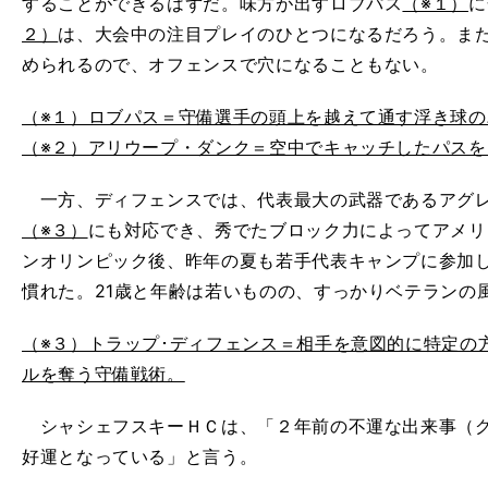
することができるはずだ。味方が出すロブパス
（※１）
に
２）
は、大会中の注目プレイのひとつになるだろう。ま
められるので、オフェンスで穴になることもない。
（※１）ロブパス＝守備選手の頭上を越えて通す浮き球の
（※２）アリウープ・ダンク＝空中でキャッチしたパス
一方、ディフェンスでは、代表最大の武器であるアグレ
（※３）
にも対応でき、秀でたブロック力によってアメリ
ンオリンピック後、昨年の夏も若手代表キャンプに参加
慣れた。21歳と年齢は若いものの、すっかりベテランの
（※３）トラップ･ディフェンス＝相手を意図的に特定の
ルを奪う守備戦術。
シャシェフスキーＨＣは、「２年前の不運な出来事（グ
好運となっている」と言う。