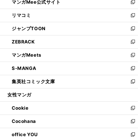
マンガMee公式サイト
く
ド
ィ
い
新
ウ
ン
ウ
し
リマコミ
で
ド
ィ
い
新
開
ウ
ン
ウ
し
ジャンプTOON
く
で
ド
ィ
い
新
開
ウ
ン
ウ
し
ZEBRACK
く
で
ド
ィ
い
新
開
ウ
ン
ウ
し
マンガMeets
く
で
ド
ィ
い
新
開
ウ
ン
ウ
し
S-MANGA
く
で
ド
ィ
い
新
開
ウ
ン
ウ
し
集英社コミック文庫
く
で
ド
ィ
い
新
開
ウ
ン
ウ
し
女性マンガ
く
で
ド
ィ
い
開
ウ
ン
ウ
Cookie
く
で
ド
ィ
新
開
ウ
ン
し
Cocohana
く
で
ド
い
新
開
ウ
ウ
し
office YOU
く
で
ィ
い
新