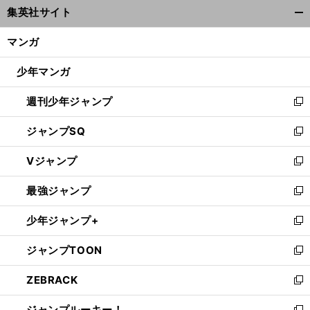
集英社サイト
ィ
開
ン
く/
】
・
マンガ
【
Ｎ
】
・
！
ド
ローズ
閉
ＢＡ
ドワイト
ハワード擁する新生ロケッツは危険大
ウ
じ
少年マンガ
で
る
開
週刊少年ジャンプ
く
新
し
ジャンプSQ
い
新
ウ
し
Vジャンプ
ィ
い
新
ン
ウ
し
最強ジャンプ
ド
ィ
い
新
ウ
ン
ウ
し
少年ジャンプ+
で
ド
ィ
い
新
開
ウ
ン
ウ
し
ジャンプTOON
く
で
ド
ィ
い
新
開
ウ
ン
ウ
し
ZEBRACK
く
で
ド
ィ
い
新
開
ウ
ン
ウ
し
ジャンプルーキー！
く
で