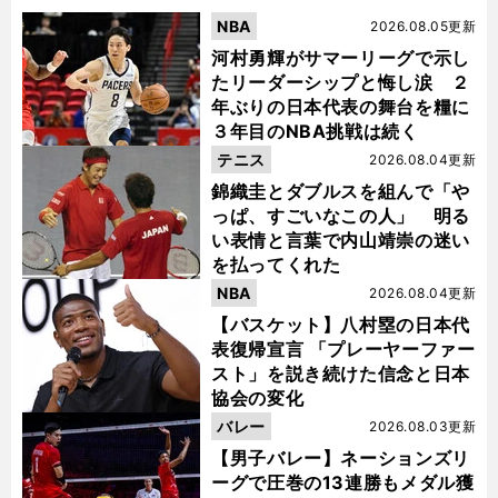
NBA
2026.08.05更新
河村勇輝がサマーリーグで示し
たリーダーシップと悔し涙 ２
年ぶりの日本代表の舞台を糧に
３年目のNBA挑戦は続く
テニス
2026.08.04更新
錦織圭とダブルスを組んで「や
っぱ、すごいなこの人」 明る
い表情と言葉で内山靖崇の迷い
を払ってくれた
NBA
2026.08.04更新
【バスケット】八村塁の日本代
表復帰宣言 「プレーヤーファー
スト」を説き続けた信念と日本
協会の変化
バレー
2026.08.03更新
【男子バレー】ネーションズリ
ーグで圧巻の13連勝もメダル獲