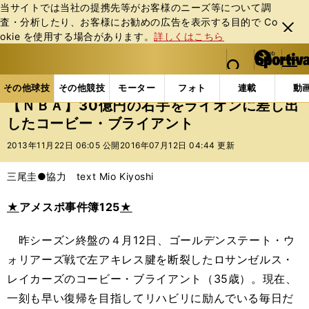
当サイトでは当社の提携先等がお客様のニーズ等について調
査・分析したり、お客様にお勧めの広告を表⽰する⽬的で Co
閉じ
okie を使⽤する場合があります。
詳しくはこちら
る
マイペ
web Sportiva (webスポルティーバ)
検索
メニュ
we
ー
その他球技の記事一覧
バスケットボール
NBA
b
ジ
その他球技
その他競技
モーター
フォト
連載
動
ス
【ＮＢＡ】30億円の右手をライオンに差し出
ポ
したコービー・ブライアント
ル
テ
2013年11月22日 06:05 公開
2016年07月12日 04:44 更新
ィ
ー
三尾圭●協力 text Mio Kiyoshi
バ
★
アメスポ事件簿125
★
昨シーズン終盤の４月12日、ゴールデンステート・ウ
ォリアーズ戦で左アキレス腱を断裂したロサンゼルス・
レイカーズのコービー・ブライアント（35歳）。現在、
一刻も早い復帰を目指してリハビリに励んでいる毎日だ