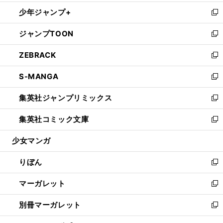
開
ウ
ン
ウ
し
少年ジャンプ+
く
で
ド
ィ
い
新
開
ウ
ン
ウ
し
ジャンプTOON
く
で
ド
ィ
い
新
開
ウ
ン
ウ
し
ZEBRACK
く
で
ド
ィ
い
新
開
ウ
ン
ウ
し
S-MANGA
く
で
ド
ィ
い
新
開
ウ
ン
ウ
し
集英社ジャンプリミックス
く
で
ド
ィ
い
新
開
ウ
ン
ウ
し
集英社コミック文庫
く
で
ド
ィ
い
新
開
ウ
ン
ウ
し
少女マンガ
く
で
ド
ィ
い
開
ウ
ン
ウ
りぼん
く
で
ド
ィ
新
開
ウ
ン
し
マーガレット
く
で
ド
い
新
開
ウ
ウ
し
別冊マーガレット
く
で
ィ
い
新
開
ン
ウ
し