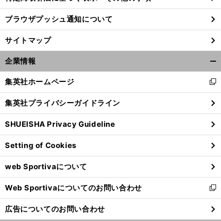
ブラウザプッシュ通知について
サイトマップ
企業情報
開
く/
集英社ホームページ
新
閉
し
じ
集英社プライバシーガイドライン
い
る
ウ
SHUEISHA Privacy Guideline
ィ
ン
Setting of Cookies
ド
ウ
web Sportivaについて
で
開
Web Sportivaについてのお問い合わせ
く
新
し
広告についてのお問い合わせ
い
ウ