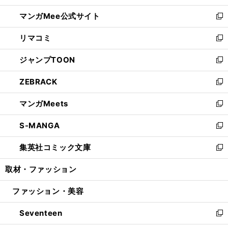
開
ン
ウ
し
マンガMee公式サイト
く
ド
ィ
い
新
ウ
ン
ウ
し
リマコミ
で
ド
ィ
い
新
開
ウ
ン
ウ
し
ジャンプTOON
く
で
ド
ィ
い
新
開
ウ
ン
ウ
し
ZEBRACK
く
で
ド
ィ
い
新
開
ウ
ン
ウ
し
マンガMeets
く
で
ド
ィ
い
新
開
ウ
ン
ウ
し
S-MANGA
く
で
ド
ィ
い
新
開
ウ
ン
ウ
し
集英社コミック文庫
く
で
ド
ィ
い
新
開
ウ
ン
ウ
し
取材・ファッション
く
で
ド
ィ
い
開
ウ
ン
ウ
ファッション・美容
く
で
ド
ィ
開
ウ
ン
Seventeen
く
で
ド
新
開
ウ
し