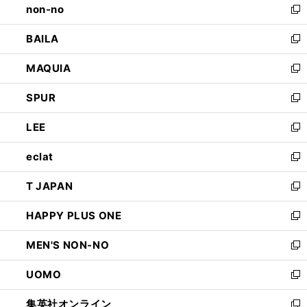
non-no
く
で
い
新
開
ウ
し
BAILA
く
ィ
い
新
ン
ウ
し
MAQUIA
ド
ィ
い
新
ウ
ン
ウ
し
SPUR
で
ド
ィ
い
新
開
ウ
ン
ウ
し
LEE
く
で
ド
ィ
い
新
開
ウ
ン
ウ
し
eclat
く
で
ド
ィ
い
新
開
ウ
ン
ウ
し
T JAPAN
く
で
ド
ィ
い
新
開
ウ
ン
ウ
し
HAPPY PLUS ONE
く
で
ド
ィ
い
新
開
ウ
ン
ウ
し
MEN'S NON-NO
く
で
ド
ィ
い
新
開
ウ
ン
ウ
し
UOMO
く
で
ド
ィ
い
新
開
ウ
ン
ウ
し
集英社オンライン
く
で
ド
ィ
い
新