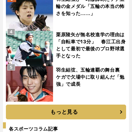
輪の金メダル「五輪の本当の怖
さを知った......」
4
栗原陵矢が無名校進学の理由は
「自転車で13分」 春江工出身
として最初で最後のプロ野球選
手となった
5
羽生結弦、五輪連覇の舞台裏
ケガで欠場中に取り組んだ「勉
強」で成長
もっと見る
各スポーツコラム記事