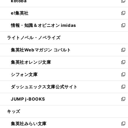
kotoba
く
で
ド
ィ
い
新
開
ウ
ン
ウ
し
e!集英社
く
で
ド
ィ
い
新
開
ウ
ン
ウ
し
情報・知識＆オピニオン imidas
く
で
ド
ィ
い
新
開
ウ
ン
ウ
し
ライトノベル・ノベライズ
く
で
ド
ィ
い
開
ウ
ン
ウ
集英社Webマガジン コバルト
く
で
ド
ィ
新
開
ウ
ン
し
集英社オレンジ文庫
く
で
ド
い
新
開
ウ
ウ
し
シフォン文庫
く
で
ィ
い
新
開
ン
ウ
し
ダッシュエックス文庫公式サイト
く
ド
ィ
い
新
ウ
ン
ウ
し
JUMP j-BOOKS
で
ド
ィ
い
新
開
ウ
ン
ウ
し
キッズ
く
で
ド
ィ
い
開
ウ
ン
ウ
集英社みらい文庫
く
で
ド
ィ
新