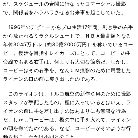
が、スケジュールの合間に行なったコマーシャル撮影
で、関係者をハラハラさせる出来事を起こしていた。
1996年のデビューからプロ生活17年間、利き手の右手
から放たれるミラクルシュートで、ＮＢＡ最高額となる
年俸3045万ドル（約30億2000万円）を稼いでいるコー
ビー。復活を目指すレイカーズにとって、コービーの生
命線でもある右手は、何よりも大切な箇所だ。しかし、
コービーはその右手を、なんＣＭ撮影のために用意した
ライオンの口の前に突き出したのである。
このライオンは、トルコ航空の新作ＣＭのために撮影
スタッフが手配したもの。檻に入っているとはいえ、ラ
イオンの前に手を差し出すのはあまりにも無謀な行為
だ。しかしコービーは、檻の中に手を入れて、ライオン
の頭を撫でたのである。なぜ、コービーがそのような行
動を起こしたかは不明とのこと。