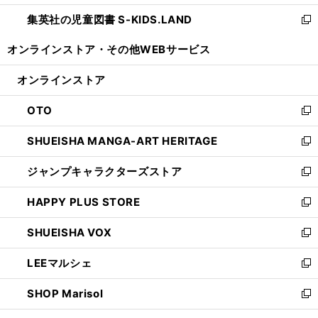
開
ウ
ン
し
集英社の児童図書 S-KIDS.LAND
く
で
ド
い
新
開
ウ
ウ
し
オンラインストア・
その他WEBサービス
く
で
ィ
い
開
ン
ウ
オンラインストア
く
ド
ィ
ウ
ン
OTO
で
ド
新
開
ウ
し
SHUEISHA MANGA-ART HERITAGE
く
で
い
新
開
ウ
し
ジャンプキャラクターズストア
く
ィ
い
新
ン
ウ
し
HAPPY PLUS STORE
ド
ィ
い
新
ウ
ン
ウ
し
SHUEISHA VOX
で
ド
ィ
い
新
開
ウ
ン
ウ
し
LEEマルシェ
く
で
ド
ィ
い
新
開
ウ
ン
ウ
し
SHOP Marisol
く
で
ド
ィ
い
新
開
ウ
ン
ウ
し