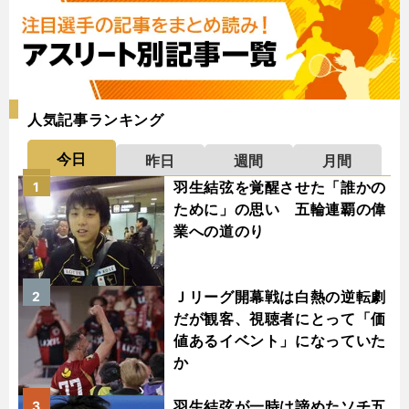
人気記事ランキング
今日
昨日
週間
月間
羽生結弦を覚醒させた「誰かの
1
ために」の思い 五輪連覇の偉
業への道のり
Ｊリーグ開幕戦は白熱の逆転劇
2
だが観客、視聴者にとって「価
値あるイベント」になっていた
か
羽生結弦が一時は諦めたソチ五
3