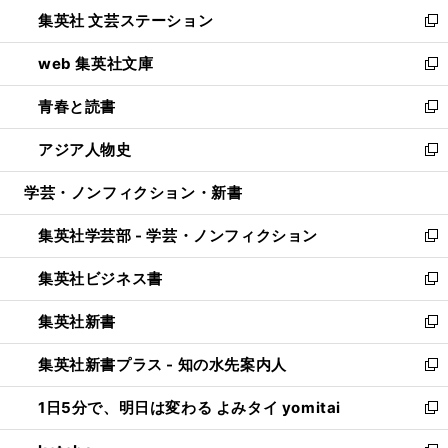
ウ
し
集英社 文芸ステーション
く
ィ
い
新
ン
ウ
し
web 集英社文庫
ド
ィ
い
新
ウ
ン
ウ
し
青春と読書
で
ド
ィ
い
新
開
ウ
ン
ウ
し
アジア人物史
く
で
ド
ィ
い
新
開
ウ
ン
ウ
し
学芸・ノンフィクション・新書
く
で
ド
ィ
い
開
ウ
ン
ウ
集英社学芸部 - 学芸・ノンフィクション
く
で
ド
ィ
新
開
ウ
ン
し
集英社ビジネス書
く
で
ド
い
新
開
ウ
ウ
し
集英社新書
く
で
ィ
い
新
開
ン
ウ
し
集英社新書プラス - 知の水先案内人
く
ド
ィ
い
新
ウ
ン
ウ
し
1日5分で、明日は変わる よみタイ yomitai
で
ド
ィ
い
新
開
ウ
ン
ウ
し