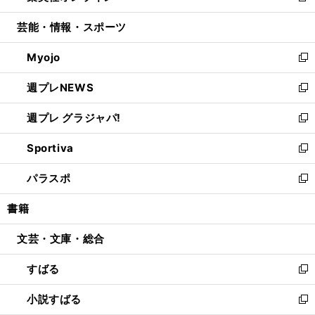
開
ウ
ン
ウ
し
芸能・情報・スポーツ
く
で
ド
ィ
い
開
ウ
ン
ウ
Myojo
く
で
ド
ィ
新
開
ウ
ン
し
週プレNEWS
く
で
ド
い
新
開
ウ
ウ
し
週プレ グラジャパ!
く
で
ィ
い
新
開
ン
ウ
し
Sportiva
く
ド
ィ
い
新
ウ
ン
ウ
し
パラスポ
で
ド
ィ
い
新
開
ウ
ン
ウ
し
書籍
く
で
ド
ィ
い
開
ウ
ン
ウ
文芸・文庫・総合
く
で
ド
ィ
開
ウ
ン
すばる
く
で
ド
新
開
ウ
し
小説すばる
く
で
い
新
開