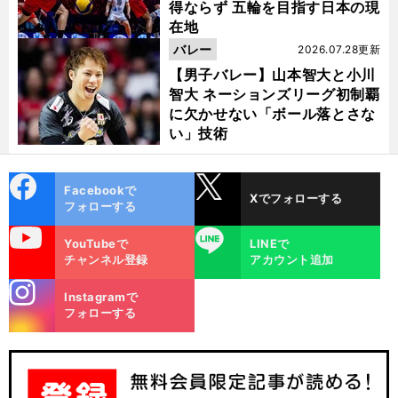
得ならず 五輪を目指す日本の現
在地
バレー
2026.07.28更新
【男子バレー】山本智大と小川
智大 ネーションズリーグ初制覇
に欠かせない「ボール落とさな
い」技術
cebo
X
Facebookで
Xでフォローする
ok
フォローする
uTube
LINE
YouTubeで
LINEで
チャンネル登録
アカウント追加
stagra
Instagramで
m
フォローする