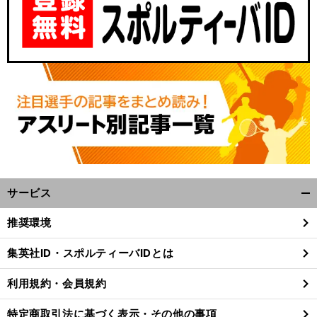
サービス
開
く/
推奨環境
閉
じ
集英社ID・スポルティーバIDとは
る
利用規約・会員規約
特定商取引法に基づく表示・その他の事項