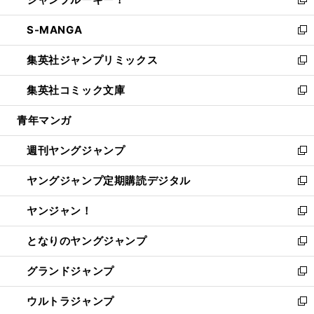
ド
ィ
い
新
開
ウ
ン
ウ
し
S-MANGA
く
で
ド
ィ
い
新
開
ウ
ン
ウ
し
集英社ジャンプリミックス
く
で
ド
ィ
い
新
開
ウ
ン
ウ
し
集英社コミック文庫
く
で
ド
ィ
い
新
開
ウ
ン
ウ
し
青年マンガ
く
で
ド
ィ
い
開
ウ
ン
ウ
週刊ヤングジャンプ
く
で
ド
ィ
新
開
ウ
ン
し
ヤングジャンプ定期購読デジタル
く
で
ド
い
新
開
ウ
ウ
し
ヤンジャン！
く
で
ィ
い
新
開
ン
ウ
し
となりのヤングジャンプ
く
ド
ィ
い
新
ウ
ン
ウ
し
グランドジャンプ
で
ド
ィ
い
新
開
ウ
ン
ウ
し
ウルトラジャンプ
く
で
ド
ィ
い
新