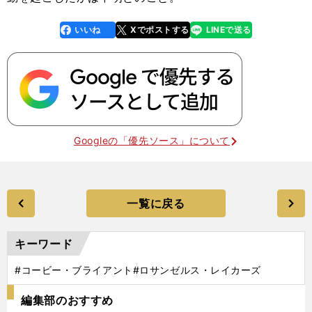
いいね
Xでポストする
LINEで送る
line
faceboo
x
k
Googleの「優先ソース」について
一覧に戻る
キーワード
#コービー・ブライアント
#ロサンゼルス・レイカーズ
編集部のおすすめ