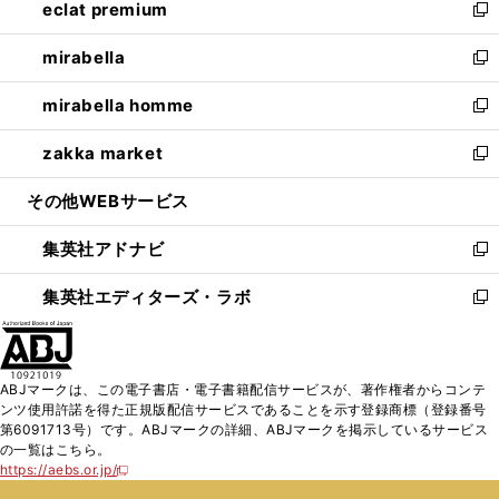
eclat premium
く
で
ド
ィ
い
新
開
ウ
ン
ウ
し
mirabella
く
で
ド
ィ
い
新
開
ウ
ン
ウ
し
mirabella homme
く
で
ド
ィ
い
新
開
ウ
ン
ウ
し
zakka market
く
で
ド
ィ
い
新
開
ウ
ン
ウ
し
その他WEBサービス
く
で
ド
ィ
い
開
ウ
ン
ウ
集英社アドナビ
く
で
ド
ィ
新
開
ウ
ン
し
集英社エディターズ・ラボ
く
で
ド
い
新
開
ウ
ウ
し
く
で
ィ
い
開
ン
ウ
ABJマークは、この電子書店・電子書籍配信サービスが、著作権者からコンテ
く
ド
ィ
ンツ使用許諾を得た正規版配信サービスであることを示す登録商標（登録番号
ウ
ン
第6091713号）です。ABJマークの詳細、ABJマークを掲示しているサービス
で
ド
の一覧はこちら。
開
ウ
https://aebs.or.jp/
新
く
で
し