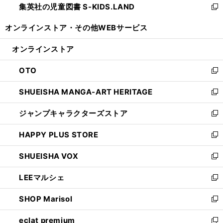
集英社の児童図書 S-KIDS.LAND
く
で
ド
い
新
開
ウ
ウ
し
オンラインストア・
その他WEBサービス
く
で
ィ
い
開
ン
ウ
オンラインストア
く
ド
ィ
ウ
ン
OTO
で
ド
新
開
ウ
し
SHUEISHA MANGA-ART HERITAGE
く
で
い
新
開
ウ
し
ジャンプキャラクターズストア
く
ィ
い
新
ン
ウ
し
HAPPY PLUS STORE
ド
ィ
い
新
ウ
ン
ウ
し
SHUEISHA VOX
で
ド
ィ
い
新
開
ウ
ン
ウ
し
LEEマルシェ
く
で
ド
ィ
い
新
開
ウ
ン
ウ
し
SHOP Marisol
く
で
ド
ィ
い
新
開
ウ
ン
ウ
し
eclat premium
く
で
ド
ィ
い
新