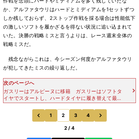
作戦を念頭にハードやミディアムを多く残していたな
か、アルファタウリはハードとミディアムを1セットずつ
しか残しておらず、2ストップ作戦を採る場合は性能低下
の激しいソフトを履かざるを得ない状況に追い込まれて
いた。決勝の戦略ミスと言うよりは、レース週末全体の
戦略ミスだ。
残念ながらこれは、今シーズン何度かアルファタウリ
が犯してきたミスの繰り返しだ。
次のページへ
ガスリーはアルピーヌに移籍 ガスリーはソフトタ
イヤでスタートし、ハードタイヤに履き替えて最後
まで走りきる戦略に切り替えたが、アルボンに抑え
込まれて抜け出せないまま14位でレースを終える
次
1
2
3
4
のページへ
のページへ
ことになってし
前
2 / 4