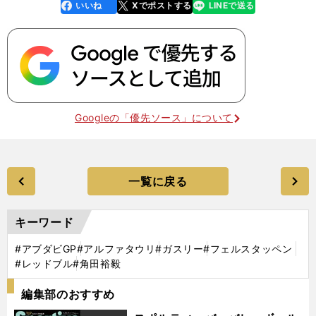
いいね
Xでポストする
LINEで送る
line
faceboo
x
k
Googleの「優先ソース」について
一覧に戻る
キーワード
#アブダビGP
#アルファタウリ
#ガスリー
#フェルスタッペン
#レッドブル
#角田裕毅
編集部のおすすめ