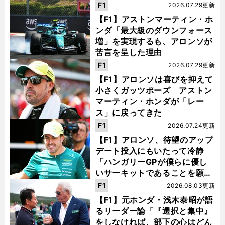
F1
2026.07.29更新
【F1】アストンマーティン・ホ
ンダ「最大級のダウンフォース
増」を実現するも、アロンソが
苦言を呈した理由
F1
2026.07.29更新
【F1】アロンソは喜びを抑えて
小さくガッツポーズ アストン
マーティン・ホンダが「レー
ス」に戻ってきた
F1
2026.07.24更新
【F1】アロンソ、待望のアップ
デート投入にもいたって冷静
「ハンガリーGPが僕らに優し
いサーキットであることを願
う」
F1
2026.08.03更新
【F1】元ホンダ・浅木泰昭が語
るリーダー論「『選択と集中』
をしなければ、部下の心はどん