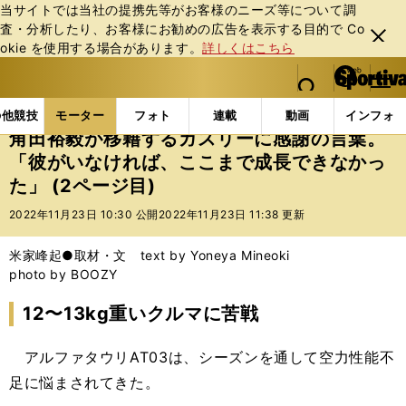
当サイトでは当社の提携先等がお客様のニーズ等について調
査・分析したり、お客様にお勧めの広告を表⽰する⽬的で Co
閉じ
okie を使⽤する場合があります。
詳しくはこちら
る
マイペ
web Sportiva (webスポルティーバ)
検索
メニュ
we
ー
モーターの記事一覧
モーター
F1
角田裕毅が移
b
ジ
の他競技
モーター
フォト
連載
動画
インフォ
ス
角田裕毅が移籍するガスリーに感謝の言葉。
ポ
「彼がいなければ、ここまで成長できなかっ
ル
た」 (2ページ目)
テ
ィ
2022年11月23日 10:30 公開
2022年11月23日 11:38 更新
ー
バ
米家峰起●取材・文 text by Yoneya Mineoki
photo by BOOZY
12〜13kg重いクルマに苦戦
アルファタウリAT03は、シーズンを通して空力性能不
足に悩まされてきた。