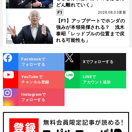
どん離れていく」
F1
2026.08.03更新
【F1】アップデートでホンダの
強みが本領発揮される？ 浅木
泰昭「レッドブルの位置まで戻
れる可能性も」
cebo
X
Facebookで
Xでフォローする
ok
フォローする
uTube
LINE
YouTubeで
LINEで
チャンネル登録
アカウント追加
stagra
Instagramで
m
フォローする