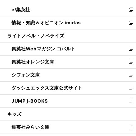
開
ウ
ン
ウ
し
e!集英社
く
で
ド
ィ
い
新
開
ウ
ン
ウ
し
情報・知識＆オピニオン imidas
く
で
ド
ィ
い
新
開
ウ
ン
ウ
し
ライトノベル・ノベライズ
く
で
ド
ィ
い
開
ウ
ン
ウ
集英社Webマガジン コバルト
く
で
ド
ィ
新
開
ウ
ン
し
集英社オレンジ文庫
く
で
ド
い
新
開
ウ
ウ
し
シフォン文庫
く
で
ィ
い
新
開
ン
ウ
し
ダッシュエックス文庫公式サイト
く
ド
ィ
い
新
ウ
ン
ウ
し
JUMP j-BOOKS
で
ド
ィ
い
新
開
ウ
ン
ウ
し
キッズ
く
で
ド
ィ
い
開
ウ
ン
ウ
集英社みらい文庫
く
で
ド
ィ
新
開
ウ
ン
し