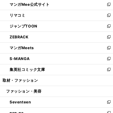
マンガMee公式サイト
く
ド
ィ
い
新
ウ
ン
ウ
し
リマコミ
で
ド
ィ
い
新
開
ウ
ン
ウ
し
ジャンプTOON
く
で
ド
ィ
い
新
開
ウ
ン
ウ
し
ZEBRACK
く
で
ド
ィ
い
新
開
ウ
ン
ウ
し
マンガMeets
く
で
ド
ィ
い
新
開
ウ
ン
ウ
し
S-MANGA
く
で
ド
ィ
い
新
開
ウ
ン
ウ
し
集英社コミック文庫
く
で
ド
ィ
い
新
開
ウ
ン
ウ
し
取材・ファッション
く
で
ド
ィ
い
開
ウ
ン
ウ
ファッション・美容
く
で
ド
ィ
開
ウ
ン
Seventeen
く
で
ド
新
開
ウ
し
non-no
く
で