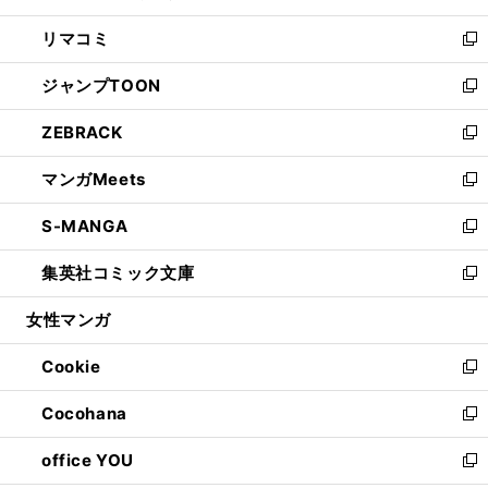
ウ
ン
ウ
し
リマコミ
で
ド
ィ
い
新
開
ウ
ン
ウ
し
ジャンプTOON
く
で
ド
ィ
い
新
開
ウ
ン
ウ
し
ZEBRACK
く
で
ド
ィ
い
新
開
ウ
ン
ウ
し
マンガMeets
く
で
ド
ィ
い
新
開
ウ
ン
ウ
し
S-MANGA
く
で
ド
ィ
い
新
開
ウ
ン
ウ
し
集英社コミック文庫
く
で
ド
ィ
い
新
開
ウ
ン
ウ
し
女性マンガ
く
で
ド
ィ
い
開
ウ
ン
ウ
Cookie
く
で
ド
ィ
新
開
ウ
ン
し
Cocohana
く
で
ド
い
新
開
ウ
ウ
し
office YOU
く
で
ィ
い
新
開
ン
ウ
し