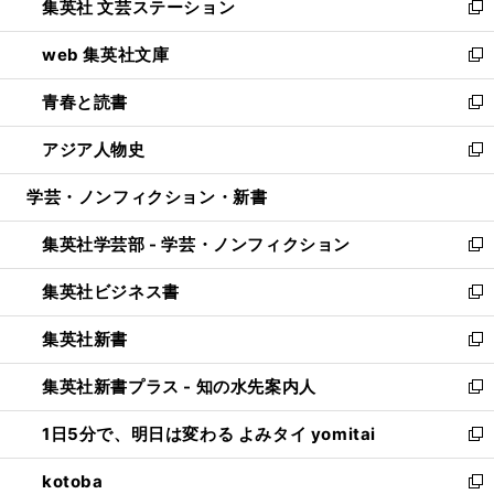
集英社 文芸ステーション
く
ィ
い
新
ン
ウ
し
web 集英社文庫
ド
ィ
い
新
ウ
ン
ウ
し
青春と読書
で
ド
ィ
い
新
開
ウ
ン
ウ
し
アジア人物史
く
で
ド
ィ
い
新
開
ウ
ン
ウ
し
学芸・ノンフィクション・新書
く
で
ド
ィ
い
開
ウ
ン
ウ
集英社学芸部 - 学芸・ノンフィクション
く
で
ド
ィ
新
開
ウ
ン
し
集英社ビジネス書
く
で
ド
い
新
開
ウ
ウ
し
集英社新書
く
で
ィ
い
新
開
ン
ウ
し
集英社新書プラス - 知の水先案内人
く
ド
ィ
い
新
ウ
ン
ウ
し
1日5分で、明日は変わる よみタイ yomitai
で
ド
ィ
い
新
開
ウ
ン
ウ
し
kotoba
く
で
ド
ィ
い
新