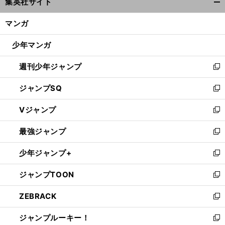
集英社サイト
ィ
開
ン
く/
マンガ
ド
閉
ウ
じ
少年マンガ
で
る
開
週刊少年ジャンプ
く
新
し
ジャンプSQ
い
新
ウ
し
Vジャンプ
ィ
い
新
ン
ウ
し
最強ジャンプ
ド
ィ
い
新
ウ
ン
ウ
し
少年ジャンプ+
で
ド
ィ
い
新
開
ウ
ン
ウ
し
ジャンプTOON
く
で
ド
ィ
い
新
開
ウ
ン
ウ
し
ZEBRACK
く
で
ド
ィ
い
新
開
ウ
ン
ウ
し
ジャンプルーキー！
く
で
ド
ィ
い
新