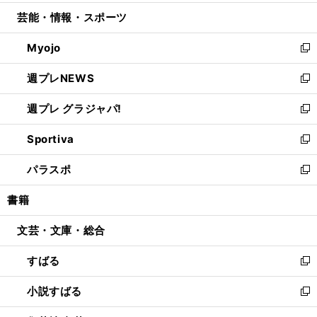
開
ウ
ン
ウ
し
芸能・情報・スポーツ
く
で
ド
ィ
い
開
ウ
ン
ウ
Myojo
く
で
ド
ィ
新
開
ウ
ン
し
週プレNEWS
く
で
ド
い
新
開
ウ
ウ
し
週プレ グラジャパ!
く
で
ィ
い
新
開
ン
ウ
し
Sportiva
く
ド
ィ
い
新
ウ
ン
ウ
し
パラスポ
で
ド
ィ
い
新
開
ウ
ン
ウ
し
書籍
く
で
ド
ィ
い
開
ウ
ン
ウ
文芸・文庫・総合
く
で
ド
ィ
開
ウ
ン
すばる
く
で
ド
新
開
ウ
し
小説すばる
く
で
い
新
開
ウ
し