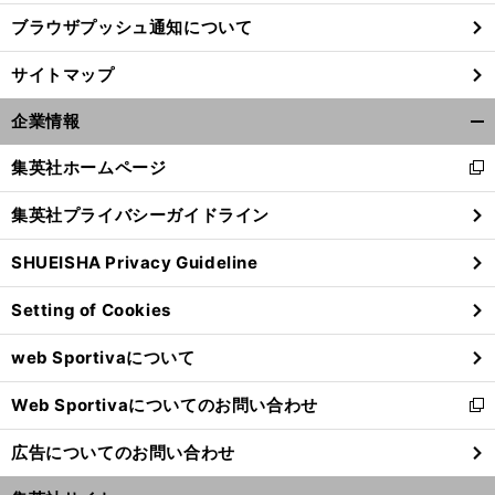
ブラウザプッシュ通知について
前
へ
サイトマップ
企業情報
開
く/
集英社ホームページ
新
閉
し
じ
集英社プライバシーガイドライン
い
る
ウ
SHUEISHA Privacy Guideline
ィ
ン
Setting of Cookies
ド
ウ
web Sportivaについて
で
開
Web Sportivaについてのお問い合わせ
く
新
し
広告についてのお問い合わせ
い
ウ