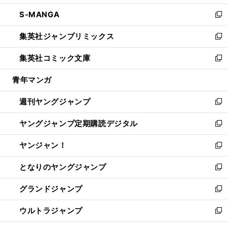
開
ウ
ン
ウ
し
S-MANGA
く
で
ド
ィ
い
新
開
ウ
ン
ウ
し
集英社ジャンプリミックス
く
で
ド
ィ
い
新
開
ウ
ン
ウ
し
集英社コミック文庫
く
で
ド
ィ
い
新
開
ウ
ン
ウ
し
青年マンガ
く
で
ド
ィ
い
開
ウ
ン
ウ
週刊ヤングジャンプ
く
で
ド
ィ
新
開
ウ
ン
し
ヤングジャンプ定期購読デジタル
く
で
ド
い
新
開
ウ
ウ
し
ヤンジャン！
く
で
ィ
い
新
開
ン
ウ
し
となりのヤングジャンプ
く
ド
ィ
い
新
ウ
ン
ウ
し
グランドジャンプ
で
ド
ィ
い
新
開
ウ
ン
ウ
し
ウルトラジャンプ
く
で
ド
ィ
い
新
開
ウ
ン
ウ
し