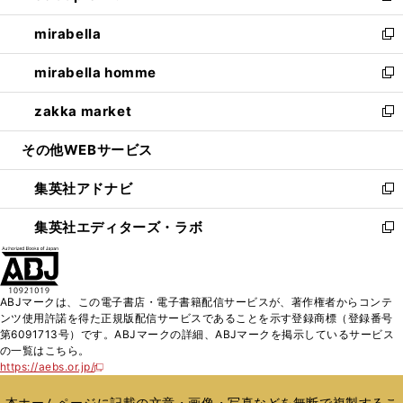
開
ウ
ン
ウ
し
mirabella
く
で
ド
ィ
い
新
開
ウ
ン
ウ
し
mirabella homme
く
で
ド
ィ
い
新
開
ウ
ン
ウ
し
zakka market
く
で
ド
ィ
い
新
開
ウ
ン
ウ
し
その他WEBサービス
く
で
ド
ィ
い
開
ウ
ン
ウ
集英社アドナビ
く
で
ド
ィ
新
開
ウ
ン
し
集英社エディターズ・ラボ
く
で
ド
い
新
開
ウ
ウ
し
く
で
ィ
い
開
ン
ウ
ABJマークは、この電子書店・電子書籍配信サービスが、著作権者からコンテ
く
ド
ィ
ンツ使用許諾を得た正規版配信サービスであることを示す登録商標（登録番号
ウ
ン
第6091713号）です。ABJマークの詳細、ABJマークを掲示しているサービス
で
ド
の一覧はこちら。
開
ウ
https://aebs.or.jp/
新
く
で
し
い
開
本ホームページに記載の文章・画像・写真などを無断で複製するこ