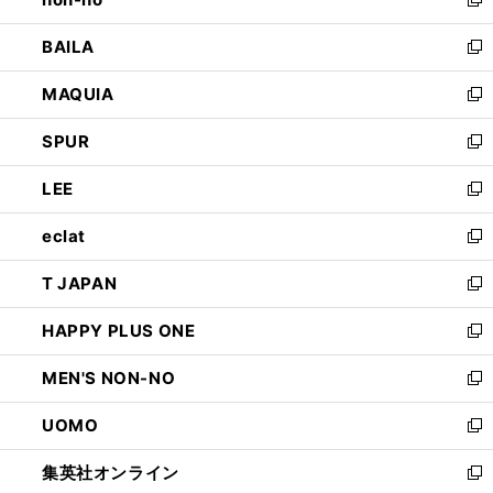
い
新
開
ウ
し
BAILA
く
ィ
い
新
ン
ウ
し
MAQUIA
ド
ィ
い
新
ウ
ン
ウ
し
SPUR
で
ド
ィ
い
新
開
ウ
ン
ウ
し
LEE
く
で
ド
ィ
い
新
開
ウ
ン
ウ
し
eclat
く
で
ド
ィ
い
新
開
ウ
ン
ウ
し
T JAPAN
く
で
ド
ィ
い
新
開
ウ
ン
ウ
し
HAPPY PLUS ONE
く
で
ド
ィ
い
新
開
ウ
ン
ウ
し
MEN'S NON-NO
く
で
ド
ィ
い
新
開
ウ
ン
ウ
し
UOMO
く
で
ド
ィ
い
新
開
ウ
ン
ウ
し
集英社オンライン
く
で
ド
ィ
い
新