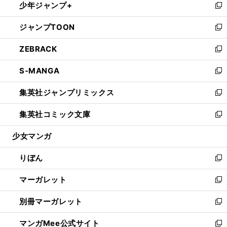
少年ジャンプ+
く
で
ド
ィ
い
新
開
ウ
ン
ウ
し
ジャンプTOON
く
で
ド
ィ
い
新
開
ウ
ン
ウ
し
ZEBRACK
く
で
ド
ィ
い
新
開
ウ
ン
ウ
し
S-MANGA
く
で
ド
ィ
い
新
開
ウ
ン
ウ
し
集英社ジャンプリミックス
く
で
ド
ィ
い
新
開
ウ
ン
ウ
し
集英社コミック文庫
く
で
ド
ィ
い
新
開
ウ
ン
ウ
し
少女マンガ
く
で
ド
ィ
い
開
ウ
ン
ウ
りぼん
く
で
ド
ィ
新
開
ウ
ン
し
マーガレット
く
で
ド
い
新
開
ウ
ウ
し
別冊マーガレット
く
で
ィ
い
新
開
ン
ウ
し
マンガMee公式サイト
く
ド
ィ
い
新