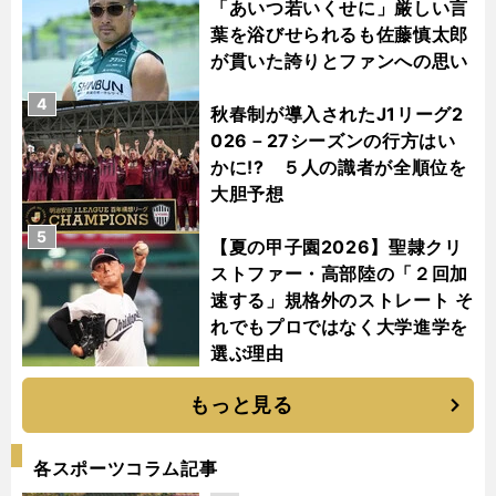
「あいつ若いくせに」厳しい言
葉を浴びせられるも佐藤慎太郎
が貫いた誇りとファンへの思い
4
秋春制が導入されたJ1リーグ2
026－27シーズンの行方はい
かに!? ５人の識者が全順位を
大胆予想
5
【夏の甲子園2026】聖隷クリ
ストファー・高部陸の「２回加
速する」規格外のストレート そ
れでもプロではなく大学進学を
選ぶ理由
もっと見る
各スポーツコラム記事