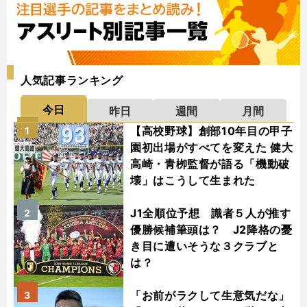
人気記事ランキング
今日
昨日
週間
月間
【高校野球】創部10年目の甲子
1
園初出場がすべてを変えた 健大
高崎・青栁監督が語る「機動破
壊」はこうして生まれた
J1全順位予想 識者５人が推す
2
優勝候補筆頭は？ J2降格の憂
き目に遭いそうな３クラブと
は？
「お前がラクして生意気だな」
3