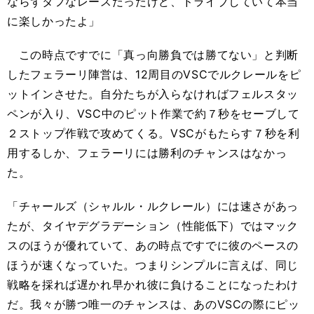
ならずタフなレースだったけど、ドライブしていて本当
に楽しかったよ」
この時点ですでに「真っ向勝負では勝てない」と判断
したフェラーリ陣営は、12周目のVSCでルクレールをピ
ットインさせた。自分たちが入らなければフェルスタッ
ペンが入り、VSC中のピット作業で約７秒をセーブして
２ストップ作戦で攻めてくる。VSCがもたらす７秒を利
用するしか、フェラーリには勝利のチャンスはなかっ
た。
「チャールズ（シャルル・ルクレール）には速さがあっ
たが、タイヤデグラデーション（性能低下）ではマック
スのほうが優れていて、あの時点ですでに彼のペースの
ほうが速くなっていた。つまりシンプルに言えば、同じ
戦略を採れば遅かれ早かれ彼に負けることになったわけ
だ。我々が勝つ唯一のチャンスは、あのVSCの際にピッ