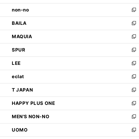
開
ウ
し
non-no
く
で
い
新
開
ウ
し
BAILA
く
ィ
い
新
ン
ウ
し
MAQUIA
ド
ィ
い
新
ウ
ン
ウ
し
SPUR
で
ド
ィ
い
新
開
ウ
ン
ウ
し
LEE
く
で
ド
ィ
い
新
開
ウ
ン
ウ
し
eclat
く
で
ド
ィ
い
新
開
ウ
ン
ウ
し
T JAPAN
く
で
ド
ィ
い
新
開
ウ
ン
ウ
し
HAPPY PLUS ONE
く
で
ド
ィ
い
新
開
ウ
ン
ウ
し
MEN'S NON-NO
く
で
ド
ィ
い
新
開
ウ
ン
ウ
し
UOMO
く
で
ド
ィ
い
新
開
ウ
ン
ウ
し