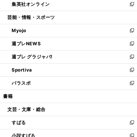
集英社オンライン
く
で
ド
ィ
い
新
開
ウ
ン
ウ
し
芸能・情報・スポーツ
く
で
ド
ィ
い
開
ウ
ン
ウ
Myojo
く
で
ド
ィ
新
開
ウ
ン
し
週プレNEWS
く
で
ド
い
新
開
ウ
ウ
し
週プレ グラジャパ!
く
で
ィ
い
新
開
ン
ウ
し
Sportiva
く
ド
ィ
い
新
ウ
ン
ウ
し
パラスポ
で
ド
ィ
い
新
開
ウ
ン
ウ
し
書籍
く
で
ド
ィ
い
開
ウ
ン
ウ
文芸・文庫・総合
く
で
ド
ィ
開
ウ
ン
すばる
く
で
ド
新
開
ウ
し
小説すばる
く
で
い
新