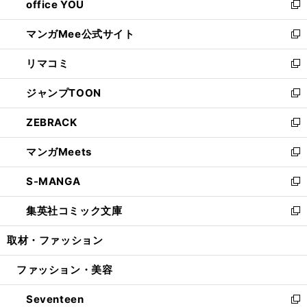
office YOU
く
で
ィ
い
新
開
ン
ウ
し
マンガMee公式サイト
く
ド
ィ
い
新
ウ
ン
ウ
し
リマコミ
で
ド
ィ
い
新
開
ウ
ン
ウ
し
ジャンプTOON
く
で
ド
ィ
い
新
開
ウ
ン
ウ
し
ZEBRACK
く
で
ド
ィ
い
新
開
ウ
ン
ウ
し
マンガMeets
く
で
ド
ィ
い
新
開
ウ
ン
ウ
し
S-MANGA
く
で
ド
ィ
い
新
開
ウ
ン
ウ
し
集英社コミック文庫
く
で
ド
ィ
い
新
開
ウ
ン
ウ
し
取材・ファッション
く
で
ド
ィ
い
開
ウ
ン
ウ
ファッション・美容
く
で
ド
ィ
開
ウ
ン
Seventeen
く
で
ド
新