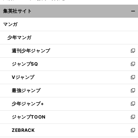
ウ
集英社サイト
ィ
開
ン
く/
マンガ
ド
閉
ウ
じ
少年マンガ
で
る
開
週刊少年ジャンプ
く
新
し
ジャンプSQ
い
新
ウ
し
Vジャンプ
ィ
い
新
ン
ウ
し
最強ジャンプ
ド
ィ
い
新
ウ
ン
ウ
し
少年ジャンプ+
で
ド
ィ
い
新
開
ウ
ン
ウ
し
ジャンプTOON
く
で
ド
ィ
い
新
開
ウ
ン
ウ
し
ZEBRACK
く
で
ド
ィ
い
新
開
ウ
ン
ウ
し