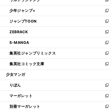
ド
ィ
い
新
開
ウ
ン
ウ
し
少年ジャンプ+
く
で
ド
ィ
い
新
開
ウ
ン
ウ
し
ジャンプTOON
く
で
ド
ィ
い
新
開
ウ
ン
ウ
し
ZEBRACK
く
で
ド
ィ
い
新
開
ウ
ン
ウ
し
S-MANGA
く
で
ド
ィ
い
新
開
ウ
ン
ウ
し
集英社ジャンプリミックス
く
で
ド
ィ
い
新
開
ウ
ン
ウ
し
集英社コミック文庫
く
で
ド
ィ
い
新
開
ウ
ン
ウ
し
少女マンガ
く
で
ド
ィ
い
開
ウ
ン
ウ
りぼん
く
で
ド
ィ
新
開
ウ
ン
し
マーガレット
く
で
ド
い
新
開
ウ
ウ
し
別冊マーガレット
く
で
ィ
い
新