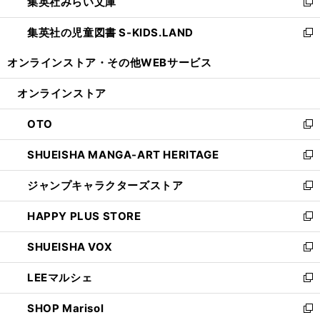
集英社みらい文庫
く
で
ド
ィ
新
開
ウ
ン
し
集英社の児童図書 S-KIDS.LAND
く
で
ド
い
新
開
ウ
ウ
し
オンラインストア・
その他WEBサービス
く
で
ィ
い
開
ン
ウ
オンラインストア
く
ド
ィ
ウ
ン
OTO
で
ド
新
開
ウ
し
SHUEISHA MANGA-ART HERITAGE
く
で
い
新
開
ウ
し
ジャンプキャラクターズストア
く
ィ
い
新
ン
ウ
し
HAPPY PLUS STORE
ド
ィ
い
新
ウ
ン
ウ
し
SHUEISHA VOX
で
ド
ィ
い
新
開
ウ
ン
ウ
し
LEEマルシェ
く
で
ド
ィ
い
新
開
ウ
ン
ウ
し
SHOP Marisol
く
で
ド
ィ
い
新