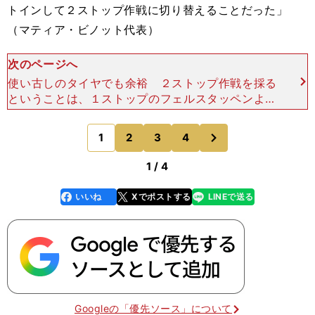
トインして２ストップ作戦に切り替えることだった」
（マティア・ビノット代表）
次のページへ
使い古しのタイヤでも余裕 ２ストップ作戦を採る
ということは、１ストップのフェルスタッペンより
もフレッシュなタイヤで走り、常にハイペースで約
20秒のピットストップ１回分のロスを取り戻さな
次
1
2
3
4
のページへ
ければならない
1 / 4
いいね
Xでポストする
LINEで送る
line
faceboo
x
k
Googleの「優先ソース」について