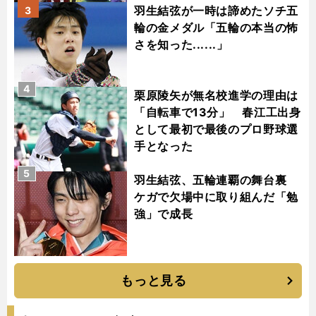
羽生結弦が一時は諦めたソチ五
3
輪の金メダル「五輪の本当の怖
さを知った......」
4
栗原陵矢が無名校進学の理由は
「自転車で13分」 春江工出身
として最初で最後のプロ野球選
手となった
5
羽生結弦、五輪連覇の舞台裏
ケガで欠場中に取り組んだ「勉
強」で成長
もっと見る