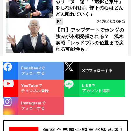
るリーダー論「『選択と集中』
をしなければ、部下の心はどん
どん離れていく」
F1
2026.08.03更新
【F1】アップデートでホンダの
強みが本領発揮される？ 浅木
泰昭「レッドブルの位置まで戻
れる可能性も」
cebo
X
Facebookで
Xでフォローする
ok
フォローする
uTube
LINE
YouTubeで
LINEで
チャンネル登録
アカウント追加
stagra
Instagramで
m
フォローする