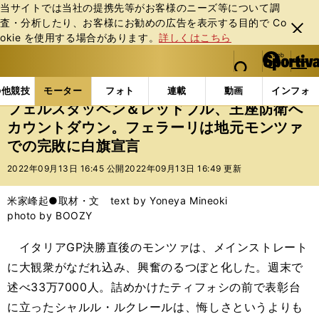
当サイトでは当社の提携先等がお客様のニーズ等について調
査・分析したり、お客様にお勧めの広告を表⽰する⽬的で Co
閉じ
okie を使⽤する場合があります。
詳しくはこちら
る
マイペ
web Sportiva (webスポルティーバ)
検索
メニュ
we
ー
モーターの記事一覧
モーター
F1
フェルスタッ
b
ジ
の他競技
モーター
フォト
連載
動画
インフォ
ス
フェルスタッペン＆レッドブル、王座防衛へ
ポ
カウントダウン。フェラーリは地元モンツァ
ル
での完敗に白旗宣言
テ
ィ
2022年09月13日 16:45 公開
2022年09月13日 16:49 更新
ー
バ
米家峰起●取材・文 text by Yoneya Mineoki
photo by BOOZY
イタリアGP決勝直後のモンツァは、メインストレート
に大観衆がなだれ込み、興奮のるつぼと化した。週末で
述べ33万7000人。詰めかけたティフォシの前で表彰台
に立ったシャルル・ルクレールは、悔しさというよりも