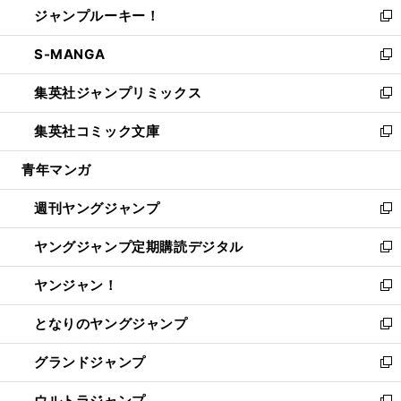
ジャンプルーキー！
く
で
ド
ィ
い
新
開
ウ
ン
ウ
し
S-MANGA
く
で
ド
ィ
い
新
開
ウ
ン
ウ
し
集英社ジャンプリミックス
く
で
ド
ィ
い
新
開
ウ
ン
ウ
し
集英社コミック文庫
く
で
ド
ィ
い
新
開
ウ
ン
ウ
し
青年マンガ
く
で
ド
ィ
い
開
ウ
ン
ウ
週刊ヤングジャンプ
く
で
ド
ィ
新
開
ウ
ン
し
ヤングジャンプ定期購読デジタル
く
で
ド
い
新
開
ウ
ウ
し
ヤンジャン！
く
で
ィ
い
新
開
ン
ウ
し
となりのヤングジャンプ
く
ド
ィ
い
新
ウ
ン
ウ
し
グランドジャンプ
で
ド
ィ
い
新
開
ウ
ン
ウ
し
ウルトラジャンプ
く
で