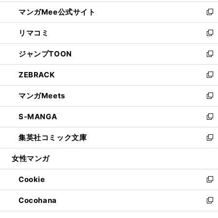
開
ン
ウ
し
マンガMee公式サイト
く
ド
ィ
い
新
ウ
ン
ウ
し
リマコミ
で
ド
ィ
い
新
開
ウ
ン
ウ
し
ジャンプTOON
く
で
ド
ィ
い
新
開
ウ
ン
ウ
し
ZEBRACK
く
で
ド
ィ
い
新
開
ウ
ン
ウ
し
マンガMeets
く
で
ド
ィ
い
新
開
ウ
ン
ウ
し
S-MANGA
く
で
ド
ィ
い
新
開
ウ
ン
ウ
し
集英社コミック文庫
く
で
ド
ィ
い
新
開
ウ
ン
ウ
し
女性マンガ
く
で
ド
ィ
い
開
ウ
ン
ウ
Cookie
く
で
ド
ィ
新
開
ウ
ン
し
Cocohana
く
で
ド
い
新
開
ウ
ウ
し