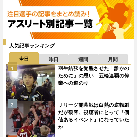
人気記事ランキング
今日
昨日
週間
月間
羽生結弦を覚醒させた「誰かの
1
ために」の思い 五輪連覇の偉
業への道のり
Ｊリーグ開幕戦は白熱の逆転劇
2
だが観客、視聴者にとって「価
値あるイベント」になっていた
か