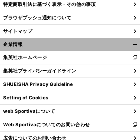
特定商取引法に基づく表示・その他の事項
ブラウザプッシュ通知について
サイトマップ
企業情報
開
く/
集英社ホームページ
新
閉
し
じ
集英社プライバシーガイドライン
い
る
ウ
SHUEISHA Privacy Guideline
ィ
ン
Setting of Cookies
ド
ウ
web Sportivaについて
で
開
Web Sportivaについてのお問い合わせ
く
新
し
広告についてのお問い合わせ
い