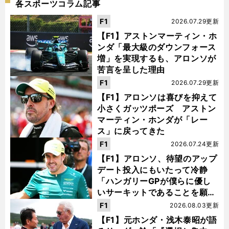
各スポーツコラム記事
F1
2026.07.29更新
【F1】アストンマーティン・ホ
ンダ「最大級のダウンフォース
増」を実現するも、アロンソが
苦言を呈した理由
F1
2026.07.29更新
【F1】アロンソは喜びを抑えて
小さくガッツポーズ アストン
マーティン・ホンダが「レー
ス」に戻ってきた
F1
2026.07.24更新
【F1】アロンソ、待望のアップ
デート投入にもいたって冷静
「ハンガリーGPが僕らに優し
いサーキットであることを願
う」
F1
2026.08.03更新
【F1】元ホンダ・浅木泰昭が語