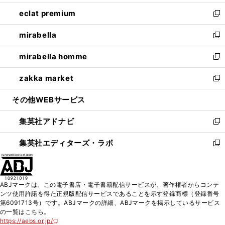
開
ウ
ン
ウ
し
eclat premium
く
で
ド
ィ
い
新
開
ウ
ン
ウ
し
mirabella
く
で
ド
ィ
い
新
開
ウ
ン
ウ
し
mirabella homme
く
で
ド
ィ
い
新
開
ウ
ン
ウ
し
zakka market
く
で
ド
ィ
い
新
開
ウ
ン
ウ
し
その他WEBサービス
く
で
ド
ィ
い
開
ウ
ン
ウ
集英社アドナビ
く
で
ド
ィ
新
開
ウ
ン
し
集英社エディターズ・ラボ
く
で
ド
い
新
開
ウ
ウ
し
く
で
ィ
い
開
ン
ウ
ABJマークは、この電子書店・電子書籍配信サービスが、著作権者からコンテ
く
ド
ィ
ンツ使用許諾を得た正規版配信サービスであることを示す登録商標（登録番号
ウ
ン
第6091713号）です。ABJマークの詳細、ABJマークを掲示しているサービス
で
ド
の一覧はこちら。
開
ウ
https://aebs.or.jp/
新