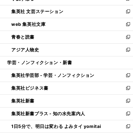
開
ウ
し
集英社 文芸ステーション
く
ィ
い
新
ン
ウ
し
web 集英社文庫
ド
ィ
い
新
ウ
ン
ウ
し
青春と読書
で
ド
ィ
い
新
開
ウ
ン
ウ
し
アジア人物史
く
で
ド
ィ
い
新
開
ウ
ン
ウ
し
学芸・ノンフィクション・新書
く
で
ド
ィ
い
開
ウ
ン
ウ
集英社学芸部 - 学芸・ノンフィクション
く
で
ド
ィ
新
開
ウ
ン
し
集英社ビジネス書
く
で
ド
い
新
開
ウ
ウ
し
集英社新書
く
で
ィ
い
新
開
ン
ウ
し
集英社新書プラス - 知の水先案内人
く
ド
ィ
い
新
ウ
ン
ウ
し
1日5分で、明日は変わる よみタイ yomitai
で
ド
ィ
い
新
開
ウ