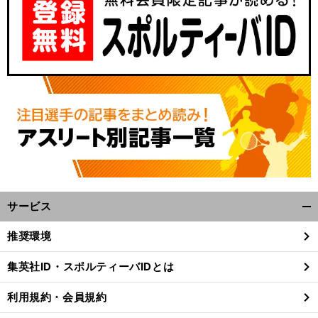
。
サービス
前
開
へ
く/
推奨環境
閉
じ
集英社ID・スポルティーバIDとは
る
利用規約・会員規約