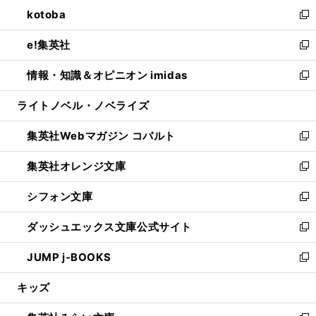
ン
ウ
し
kotoba
く
で
ド
ィ
い
新
開
ウ
ン
ウ
し
e!集英社
く
で
ド
ィ
い
新
開
ウ
ン
ウ
し
情報・知識＆オピニオン imidas
く
で
ド
ィ
い
新
開
ウ
ン
ウ
し
ライトノベル・ノベライズ
く
で
ド
ィ
い
開
ウ
ン
ウ
集英社Webマガジン コバルト
く
で
ド
ィ
新
開
ウ
ン
し
集英社オレンジ文庫
く
で
ド
い
新
開
ウ
ウ
し
シフォン文庫
く
で
ィ
い
新
開
ン
ウ
し
ダッシュエックス文庫公式サイト
く
ド
ィ
い
新
ウ
ン
ウ
し
JUMP j-BOOKS
で
ド
ィ
い
新
開
ウ
ン
ウ
し
キッズ
く
で
ド
ィ
い
開
ウ
ン
ウ