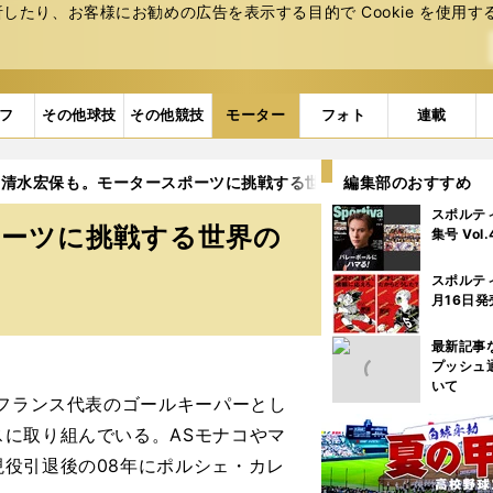
たり、お客様にお勧めの広告を表⽰する⽬的で Cookie を使⽤す
フ
その他球技
その他競技
モーター
フォト
連載
、清水宏保も。モータースポーツに挑戦する世界の一流アスリート
編集部のおすすめ
スポルテ
ポーツに挑戦する世界の
集号 Vol
スポルテ
月16日発
最新記事
プッシュ
いて
フランス代表のゴールキーパーとし
に取り組んでいる。ASモナコやマ
役引退後の08年にポルシェ・カレ