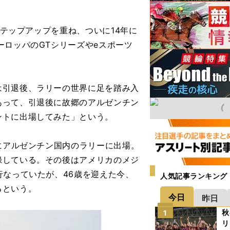
ステップアップを重ね、ついに14年に
ーロッパのGTシリーズやeスポーツ
引退後、ラリーの世界に足を踏み入
あって、引退後に故郷のアルゼンチン
ントに出場してみた」という。
にアルゼンチン国内のラリーに出場。
録している。その後はアメリカのメジ
行なっていたが、46歳を迎えた今、
人気記事ランキング
るという。
今日
昨日
秋
1
リ