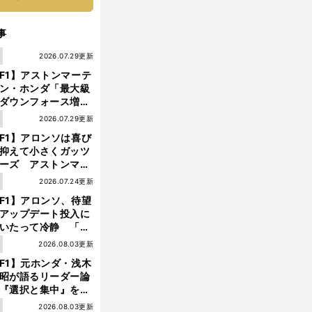
事
1
2026.07.29更新
F1】アストンマーテ
ン・ホンダ「最大級
ダウンフォース増」
実現するも、アロン
1
2026.07.29更新
が苦言を呈した理由
F1】アロンソは喜び
抑えて小さくガッツ
ーズ アストンマー
ィン・ホンダが「レ
1
2026.07.24更新
ス」に戻ってきた
F1】アロンソ、待望
アップデート投入に
いたって冷静 「ハ
ガリーGPが僕らに
1
2026.08.03更新
しいサーキットであ
F1】元ホンダ・浅木
ことを願う」
昭が語るリーダー論
『選択と集中』をし
ければ、部下の心は
1
2026.08.03更新