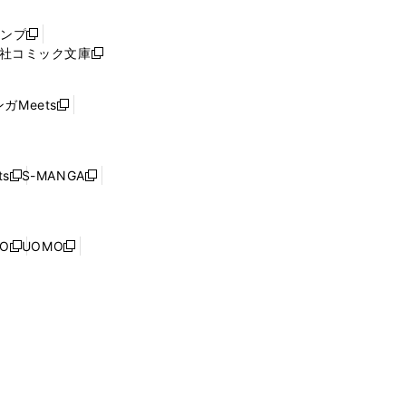
い
ウ
ャンプ
新
ィ
社コミック文庫
し
新
ン
い
し
ド
ウ
い
ウ
ガMeets
新
ィ
ウ
で
し
ン
ィ
開
い
ド
ン
く
ウ
ウ
ド
s
S-MANGA
新
新
ィ
で
ウ
し
し
ン
開
で
い
い
ド
く
開
ウ
ウ
ウ
NO
UOMO
く
新
新
ィ
ィ
で
し
し
ン
ン
開
い
い
ド
ド
く
ウ
ウ
ウ
ウ
ィ
ィ
で
で
ン
ン
開
開
ド
ド
く
く
ウ
ウ
で
で