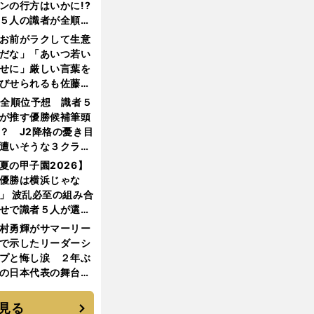
ンの行方はいかに!?
５人の識者が全順位
大胆予想
お前がラクして生意
だな」「あいつ若い
せに」厳しい言葉を
びせられるも佐藤慎
郎が貫いた誇りとフ
1全順位予想 識者５
ンへの思い
が推す優勝候補筆頭
？ J2降格の憂き目
遭いそうな３クラブ
は？
夏の甲子園2026】
優勝は横浜じゃな
」 波乱必至の組み合
せで識者５人が選ん
優勝校はここだ！
村勇輝がサマーリー
で示したリーダーシ
プと悔し涙 ２年ぶ
の日本代表の舞台を
に３年目のNBA挑戦
続く
見る