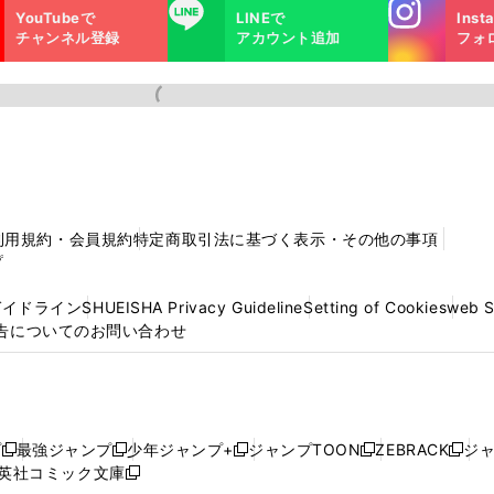
Instagra
LINE
YouTubeで
LINEで
Inst
m
チャンネル登録
アカウント追加
フォ
利用規約・会員規約
特定商取引法に基づく表示・その他の事項
プ
ガイドライン
SHUEISHA Privacy Guideline
Setting of Cookies
web 
告についてのお問い合わせ
プ
最強ジャンプ
少年ジャンプ+
ジャンプTOON
ZEBRACK
ジ
新
新
新
新
新
英社コミック文庫
し
新
し
し
し
し