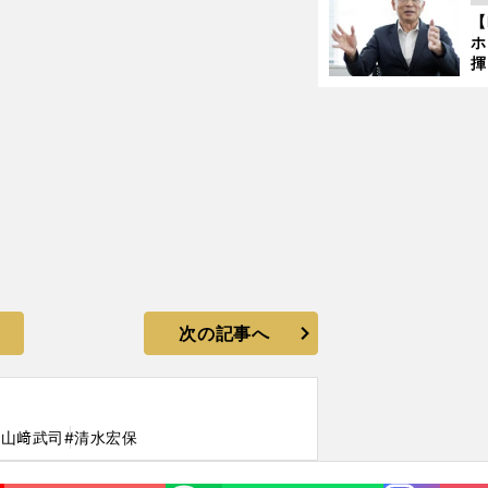
ど
【
ホ
揮
「
で
次の記事へ
#山﨑武司
#清水宏保