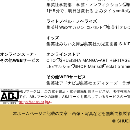
い
い
ン
ン
集英社学芸部 - 学芸・ノンフィクション
開
で
開
開
開
新
ウ
ウ
ド
ド
1日5分で、明日は変わる よみタイ yomitai
く
開
く
く
く
し
新
ィ
ィ
ウ
ウ
く
い
ン
ン
ライトノベル・ノベライズ
で
で
ウ
ド
ド
集英社Webマガジン コバルト
集英社オレ
開
開
新
ィ
ウ
ウ
く
く
し
ン
キッズ
で
で
い
ド
集英社みらい文庫
集英社の児童図書 S-KID
開
開
新
ウ
ウ
く
く
し
ィ
オンラインストア・
オンラインストア
で
い
ン
その他WEBサービス
OTO
SHUEISHA MANGA-ART HERITAGE
開
新
ウ
ド
LEEマルシェ
SHOP Marisol
eclat prem
く
し
新
新
ィ
ウ
い
し
し
ン
その他WEBサービス
で
ウ
い
い
ド
集英社アドナビ
集英社エディターズ・ラ
開
新
ィ
ウ
ウ
ウ
く
し
ABJマークは、この電子書店・電子書籍配信サービスが、著作権者か
ン
ィ
ィ
で
い
です。ABJマークの詳細、ABJマークを掲示しているサービスの一
ド
ン
ン
開
https://aebs.or.jp/
ウ
新
ウ
ド
ド
く
し
ィ
で
ウ
ウ
い
本ホームページに記載の文章・画像・写真などを無断で複製す
ン
開
で
で
ウ
ド
© SHUEIS
ィ
く
開
開
ン
ウ
く
く