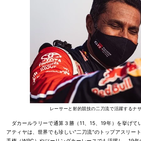
レーサーと射的競技の二刀流で活躍するナ
ダカールラリーで通算３勝（11、15、19年）を挙げ
アティヤは、世界でも珍しい"二刀流"のトップアスリー
手権（WRC）やツーリングカーレースでも活躍し、19