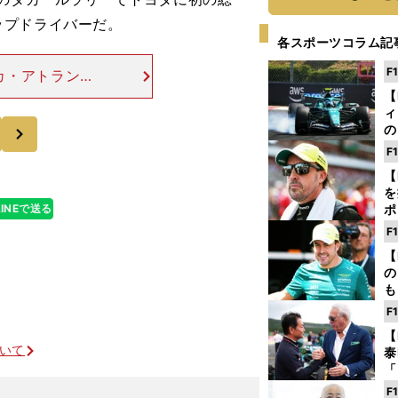
ップドライバーだ。
各スポーツコラム記
F
カ・アトランタ
連続出場してお
【
ィ
算７度目となる
次
の
を
F
ソ
【
を
LINEで送る
ポ
テ
F
ー
【
の
も
ン
F
優
【
る
ついて
泰
「
な
F