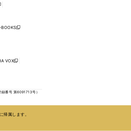
開
開
く
く
し
い
ウ
j-BOOKS
新
ィ
し
ン
い
ド
ウ
ウ
ィ
で
ン
HA VOX
開
新
ド
く
し
ウ
い
で
ウ
開
ィ
く
号 第6091713号）
ン
ド
ウ
で
に帰属します。
開
く