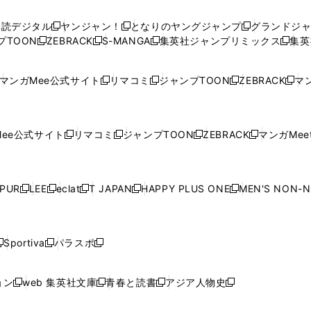
い
い
し
い
い
い
ウ
ウ
い
ウ
ウ
ウ
購読デジタル
ヤンジャン！
となりのヤングジャンプ
グランドジ
新
新
新
ィ
ィ
ウ
ィ
ィ
ィ
プTOON
ZEBRACK
S-MANGA
集英社ジャンプリミックス
集英
新
し
新
し
新
し
新
ン
ン
ィ
ン
ン
ン
し
い
し
い
し
い
し
ド
ド
ン
ド
ド
ド
い
ウ
い
ウ
い
ウ
い
ウ
ウ
ド
ウ
ウ
ウ
マンガMee公式サイト
リマコミ
ジャンプTOON
ZEBRACK
マン
新
新
新
新
ウ
ィ
ウ
ィ
ウ
ィ
ウ
で
で
ウ
で
で
で
し
し
し
し
し
ィ
ン
ィ
ン
ィ
ン
ィ
開
開
で
開
開
開
い
い
い
い
い
ン
ド
ン
ド
ン
ド
ン
く
く
開
く
く
く
ウ
ウ
ウ
ウ
ウ
ド
ウ
ド
ウ
ド
ウ
ド
ee公式サイト
リマコミ
ジャンプTOON
ZEBRACK
マンガMeet
く
新
新
新
新
ィ
ィ
ィ
ィ
ィ
ウ
で
ウ
で
ウ
で
ウ
し
し
し
し
ン
ン
ン
ン
ン
で
開
で
開
で
開
で
い
い
い
い
ド
ド
ド
ド
ド
開
く
開
く
開
く
開
ウ
ウ
ウ
ウ
ウ
ウ
ウ
ウ
ウ
PUR
LEE
eclat
T JAPAN
HAPPY PLUS ONE
MEN'S NON-
く
く
く
く
新
新
新
新
新
ィ
ィ
ィ
ィ
で
で
で
で
で
し
し
し
し
し
ン
ン
ン
ン
開
開
開
開
開
い
い
い
い
い
ド
ド
ド
ド
く
く
く
く
く
ウ
ウ
ウ
ウ
ウ
ウ
ウ
ウ
ウ
Sportiva
パラスポ
新
新
ィ
ィ
ィ
ィ
ィ
で
で
で
で
し
し
し
ン
ン
ン
ン
ン
開
開
開
開
い
い
い
ド
ド
ド
ド
ド
ョン
web 集英社文庫
青春と読書
アジア人物史
く
く
く
く
新
新
新
新
ウ
ウ
ウ
ウ
ウ
ウ
ウ
ウ
し
し
し
し
ィ
ィ
ィ
で
で
で
で
で