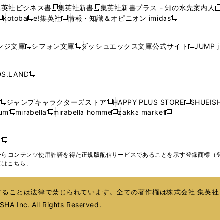
い
い
い
い
ン
ン
ン
集英社ビジネス書
集英社新書
集英社新書プラス - 知の水先案内人
開
開
開
開
開
新
新
新
ウ
ウ
ウ
ウ
ド
ド
ド
kotoba
e!集英社
情報・知識＆オピニオン imidas
く
く
く
く
く
新
し
新
し
新
ィ
ィ
ィ
ィ
ウ
ウ
ウ
し
し
い
し
い
し
ン
ン
ン
ン
で
で
で
い
い
ウ
い
ウ
い
ド
ド
ド
ド
ンジ文庫
シフォン文庫
ダッシュエックス文庫公式サイト
JUMP 
開
開
開
新
新
新
ウ
ウ
ィ
ウ
ィ
ウ
ウ
ウ
ウ
ウ
く
く
く
し
し
し
ィ
ィ
ン
ィ
ン
ィ
で
で
で
で
い
い
い
ン
ン
ド
ン
ド
ン
S.LAND
開
開
開
開
新
ウ
ウ
ウ
ド
ド
ウ
ド
ウ
ド
く
く
く
く
し
ィ
ィ
ィ
ウ
ウ
で
ウ
で
ウ
い
ン
ン
ン
ジャンプキャラクターズストア
HAPPY PLUS STORE
SHUEIS
で
で
開
で
開
で
新
新
新
ウ
ド
ド
ド
ium
mirabella
mirabella homme
zakka market
開
開
く
開
く
開
し
新
新
新
し
新
し
ィ
ウ
ウ
ウ
く
く
く
く
い
し
し
い
し
し
い
ン
で
で
で
ウ
い
い
ウ
い
い
ウ
ド
ボ
開
開
開
新
ィ
ウ
ウ
ィ
ウ
ウ
ィ
ウ
く
く
く
し
らコンテンツ使用許諾を得た正規版配信サービスであることを示す登録商標（登録番
ン
ィ
ィ
ン
ィ
ィ
ン
で
い
覧はこちら。
ド
ン
ン
ド
ン
ン
ド
開
ウ
ウ
ド
ド
ウ
ド
ド
ウ
く
ィ
で
ウ
ウ
で
ウ
ウ
で
ることは法律で禁じられています。全ての著作権は株式会社 集英社
ン
開
で
で
開
で
で
開
ド
HA Inc. All Rights Reserved.
く
開
開
く
開
開
く
ウ
く
く
く
く