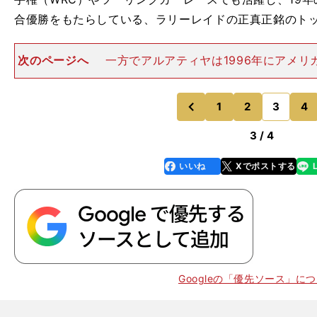
合優勝をもたらしている、ラリーレイドの正真正銘のト
次のページへ
一方でアルアティヤは1996年にアメリ
五輪からカタール代表のクレー射撃の選手として６大会
り、12年のロンドンではスキートで銅メダルを獲得。通
東京五輪にも出場予
1
2
3
4
のページへ
のページへ
前
3 / 4
いいね
Xでポストする
line
faceboo
x
k
Googleの「優先ソース」に