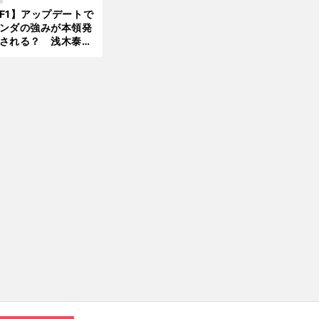
んどん離れていく」
F1】アップデートで
ンダの強みが本領発
される？ 浅木泰昭
前
レッドブルの位置ま
へ
戻れる可能性も」