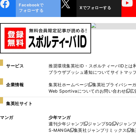
ebo
X
YouTube
Facebookで
Xでフォローする
ok
フォローする
サービス
推奨環境
集英社ID・スポルティーバIDとは
ブラウザプッシュ通知について
サイトマッ
企業情報
集英社ホームページ
集英社プライバシー
新
Web Sportivaについてのお問い合わせ
広
し
新
い
し
集英社サイト
ウ
い
ィ
ウ
マンガ
少年マンガ
ン
ィ
週刊少年ジャンプ
ジャンプSQ
Vジャン
ド
ン
新
新
S-MANGA
集英社ジャンプリミックス
集
ウ
ド
新
し
し
新