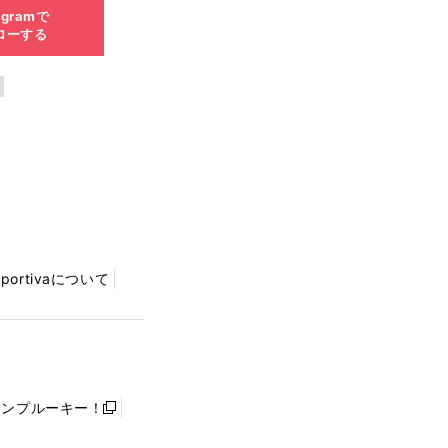
agramで
ローする
Sportivaについて
ャンプルーキー！
新
し