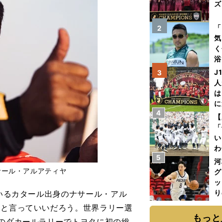
ズ
を
「
2
気
く
浴
太
J
3
ァ
人
は
に
4
と
【
「
い
わ
5
だ
河
サール・アルアティヤ
グ
ッ
り
ているカタール出身のナサール・アル
糧
トと言っていいだろう。世界ラリー選
は
もっと
年のダカールラリーでトヨタに初の総