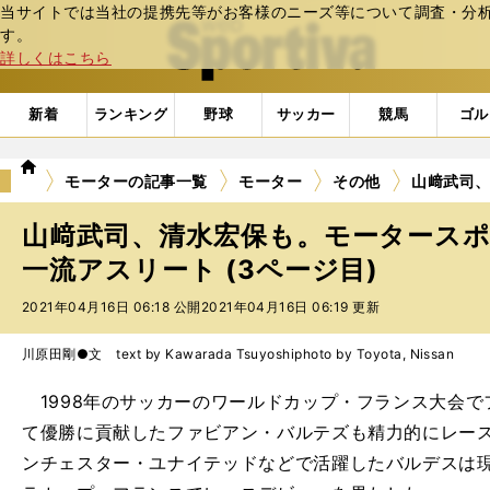
当サイトでは当社の提携先等がお客様のニーズ等について調査・分析し
web Sportiva (webスポルティーバ)
す。
詳しくはこちら
新着
ランキング
野球
サッカー
競馬
ゴル
we
モーターの記事一覧
モーター
その他
山﨑武司
b
ス
山﨑武司、清水宏保も。モータース
ポ
ル
一流アスリート (3ページ目)
テ
2021年04月16日 06:18 公開
2021年04月16日 06:19 更新
ィ
ー
バ
川原田剛●文 text by Kawarada Tsuyoshi
photo by Toyota, Nissan
1998年のサッカーのワールドカップ・フランス大会で
て優勝に貢献したファビアン・バルテズも精力的にレース
ンチェスター・ユナイテッドなどで活躍したバルデスは現