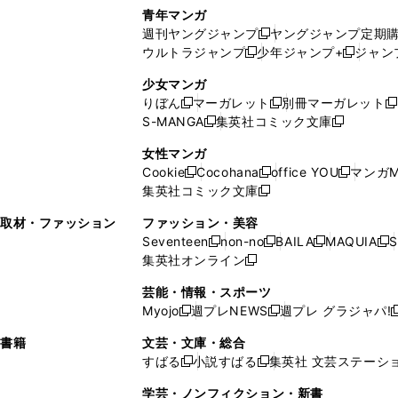
で
ウ
し
い
い
し
青年マンガ
開
で
い
ウ
ウ
い
週刊ヤングジャンプ
ヤングジャンプ定期
新
く
開
ウ
ィ
ィ
ウ
ウルトラジャンプ
少年ジャンプ+
ジャン
新
し
新
く
ィ
ン
ン
ィ
し
い
し
ン
ド
ド
ン
少女マンガ
い
ウ
い
ド
ウ
ウ
ド
りぼん
マーガレット
別冊マーガレット
新
新
新
ウ
ィ
ウ
ウ
で
で
ウ
S-MANGA
集英社コミック文庫
し
新
し
新
ィ
ン
ィ
で
開
開
で
い
し
い
し
ン
ド
ン
女性マンガ
開
く
く
開
ウ
い
ウ
い
ド
ウ
ド
Cookie
Cocohana
office YOU
マンガM
く
く
新
新
新
ィ
ウ
ィ
ウ
ウ
で
ウ
集英社コミック文庫
し
新
し
し
ン
ィ
ン
ィ
で
開
で
い
し
い
い
ド
ン
ド
ン
取材・ファッション
ファッション・美容
開
く
開
ウ
い
ウ
ウ
ウ
ド
ウ
ド
Seventeen
non-no
BAILA
MAQUIA
S
く
く
新
新
新
新
ィ
ウ
ィ
ィ
で
ウ
で
ウ
集英社オンライン
し
新
し
し
し
ン
ィ
ン
ン
開
で
開
で
い
し
い
い
い
ド
ン
ド
ド
芸能・情報・スポーツ
く
開
く
開
ウ
い
ウ
ウ
ウ
ウ
ド
ウ
ウ
Myojo
週プレNEWS
週プレ グラジャパ!
く
く
新
新
新
ィ
ウ
ィ
ィ
ィ
で
ウ
で
で
し
し
ン
ィ
ン
ン
ン
書籍
文芸・文庫・総合
開
で
開
開
い
い
ド
ン
ド
ド
ド
すばる
小説すばる
集英社 文芸ステーシ
く
開
く
く
新
新
ウ
ウ
ウ
ド
ウ
ウ
ウ
く
し
し
ィ
ィ
学芸・ノンフィクション・新書
で
ウ
で
で
で