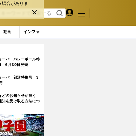
る場合がありま
マイペ
閉じ
検索
メニュ
ー
る
す
ジ
る
動画
インフォ
3ページ目
ィーバ バレーボール特
.4 6月30日発売
ィーバ 部活特集号 3
売
などのお知らせが届く
通知を受け取る方法につ